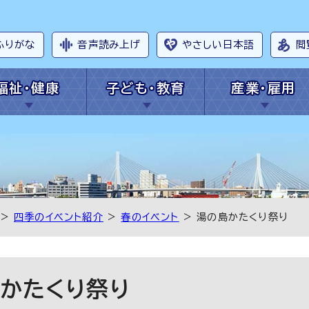
ふりがな
音声読み上げ
やさしい日本語
閲
福祉・健康
子ども・教育
産業・雇用
>
四季のイベント紹介
>
春のイベント
> 湯の島かたくり祭り
かたくり祭り