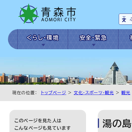
くらし・環境
安全・緊急
現在の位置：
トップページ
>
文化・スポーツ・観光
>
観光
このページを見た人は
湯の島
こんなページも見ています