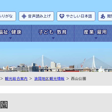
ふりがな
音声読み上げ
やさしい日本語
閲
福祉・健康
子ども・教育
産業・雇用
>
観光総合案内
>
浪岡地区観光情報
> 西山公園
園