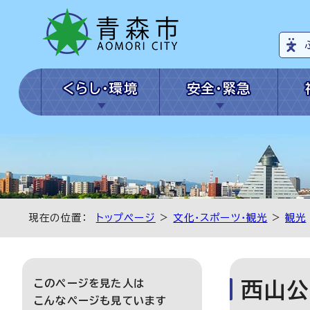
くらし・環境
安全・緊急
現在の位置：
トップページ
>
文化・スポーツ・観光
>
観光
このページを見た人は
西山公
こんなページも見ています