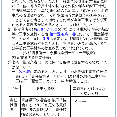
ば行ってはならない。
ただし、災害その他非常の場合にお
いて、他の地方公共団体の長
(地方公営企業法
(昭和二十七
年法律第二百九十二号)
第七条の規定により置かれた下水道
事業の管理者を含む。)
が排水設備等の新設等の工事を行う
ことができる者として指定をした者が当該工事を行う必要
があると管理者が認めるときは、この限りでない。
2
指定業者及び
前項ただし書
の規定により排水設備等の新設
等の工事を施行する者
(
第十五条第一項
において「指定業者
等」という。)
は、
前条
の規定により確認を受けた書類に基
づき工事を施行することとし、管理者が必要と認めた場合
は事前に工事材料の検査を受けなければならない。
(令和四条例一・令和八条例一五・一部改正)
(指定業者の資格要件等)
第七条
指定業者は、次に掲げる要件に適合する者でなけれ
ばならない。
一
次の表
に定めるところにより、排水設備工事責任技術
者
(以下「責任技術者」という。)
及び排水設備工事配管
工
(以下「配管工」という。)
を常時置くこと。
区分
必要な資格
常時置かなければな
らない人数
責任
青森県下水道協会
(以下「協
一人以上
技術
会」という。)
が定める責任
者
技術者の資格
(以下「責任技
術者の資格」という。)