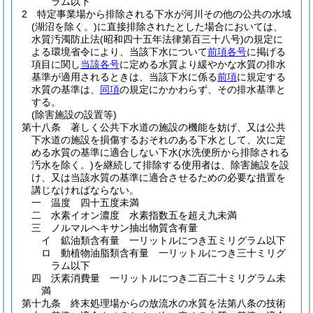
ラム以下
2
特定事業場から排除される下水が河川その他の公共の水域
(湖沼を除く。)
に直接排除されたとした場合においては、
水質汚濁防止法
(昭和四十五年法律第百三十八号)
の規定に
よる環境省令により、当該下水について
前項各号
に掲げる
項目に関し
当該各号
に定める水質より緩やかな水質の排水
基準が適用されるときは、当該下水に係る
前項
に規定する
水質の基準は、
同項
の規定にかかわらず、その排水基準と
する。
(除害施設の設置等)
第十八条
著しく公共下水道の施設の機能を妨げ、又は公共
下水道の施設を損傷するおそれのある下水として、次に定
める水質の基準に適合しない下水
(水洗便所から排除される
汚水を除く。)
を継続して排除する使用者は、除害施設を設
け、又は当該水質の基準に適合させるための必要な措置を
講じなければならない。
一
温度 四十五度未満
二
水素イオン濃度 水素指数五を超え九未満
三
ノルマルヘキサン抽出物質含有量
イ
鉱油類含有量 一リットルにつき五ミリグラム以下
ロ
動植物油脂類含有量 一リットルにつき三十ミリグ
ラム以下
四
沃素消費量 一リットルにつき二百二十ミリグラム未
満
第十九条
終末処理場からの放流水の水質を法第八条の技術