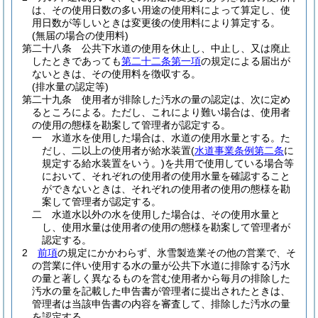
は、その使用日数の多い用途の使用料によって算定し、使
用日数が等しいときは変更後の使用料により算定する。
(無届の場合の使用料)
第二十八条
公共下水道の使用を休止し、中止し、又は廃止
したときであっても
第二十二条第一項
の規定による届出が
ないときは、その使用料を徴収する。
(排水量の認定等)
第二十九条
使用者が排除した汚水の量の認定は、次に定め
るところによる。
ただし、これにより難い場合は、使用者
の使用の態様を勘案して管理者が認定する。
一
水道水を使用した場合は、水道の使用水量とする。
た
だし、二以上の使用者が給水装置
(
水道事業条例第二条
に
規定する給水装置をいう。)
を共用で使用している場合等
において、それぞれの使用者の使用水量を確認すること
ができないときは、それぞれの使用者の使用の態様を勘
案して管理者が認定する。
二
水道水以外の水を使用した場合は、その使用水量と
し、使用水量は使用者の使用の態様を勘案して管理者が
認定する。
2
前項
の規定にかかわらず、氷雪製造業その他の営業で、そ
の営業に伴い使用する水の量が公共下水道に排除する汚水
の量と著しく異なるものを営む使用者から毎月の排除した
汚水の量を記載した申告書が管理者に提出されたときは、
管理者は当該申告書の内容を審査して、排除した汚水の量
を認定する。