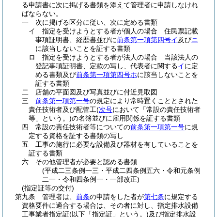
る申請書に次に掲げる書類を添えて管理者に申請しなけれ
ばならない。
一
次に掲げる区分に従い、次に定める書類
イ
指定を受けようとする者が個人の場合 住民票記載
事項証明書、経歴書並びに
前条第一項第四号イ
及び
ニ
に該当しないことを証する書類
ロ
指定を受けようとする者が法人の場合 当該法人の
登記事項証明書、定款の写し、代表者に関する
イ
に定
める書類及び
前条第一項第四号ホ
に該当しないことを
証する書類
二
店舗の平面図及び写真並びに付近見取図
三
前条第一項第一号
の規定により常時置くこととされた
責任技術者及び配管工
(
次号
において「常設の責任技術者
等」という。)
の名簿並びに雇用関係を証する書類
四
常設の責任技術者等についての
前条第一項第一号
に規
定する資格を証する書類の写し
五
工事の施行に必要な設備及び器材を有していることを
証する書類
六
その他管理者が必要と認める書類
(平成二三条例一三・平成二四条例五六・令和元条例
二一・令和四条例一・一部改正)
(指定証等の交付)
第九条
管理者は、
前条
の申請をした者が
第七条
に規定する
資格要件に適合する場合は、その者に対し、指定排水設備
工事業者指定証
(以下「指定証」という。)
及び指定排水設