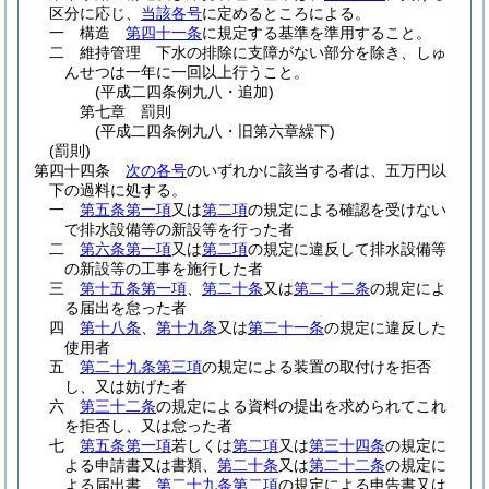
区分に応じ、
当該各号
に定めるところによる。
一
構造
第四十一条
に規定する基準を準用すること。
二
維持管理 下水の排除に支障がない部分を除き、しゅ
んせつは一年に一回以上行うこと。
(平成二四条例九八・追加)
第七章
罰則
(平成二四条例九八・旧第六章繰下)
(罰則)
第四十四条
次の各号
のいずれかに該当する者は、五万円以
下の過料に処する。
一
第五条第一項
又は
第二項
の規定による確認を受けない
で排水設備等の新設等を行った者
二
第六条第一項
又は
第二項
の規定に違反して排水設備等
の新設等の工事を施行した者
三
第十五条第一項
、
第二十条
又は
第二十二条
の規定によ
る届出を怠った者
四
第十八条
、
第十九条
又は
第二十一条
の規定に違反した
使用者
五
第二十九条第三項
の規定による装置の取付けを拒否
し、又は妨げた者
六
第三十二条
の規定による資料の提出を求められてこれ
を拒否し、又は怠った者
七
第五条第一項
若しくは
第二項
又は
第三十四条
の規定に
よる申請書又は書類、
第二十条
又は
第二十二条
の規定に
よる届出書、
第二十九条第二項
の規定による申告書又は