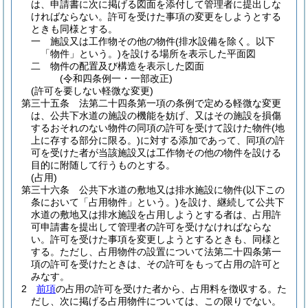
は、申請書に次に掲げる図面を添付して管理者に提出しな
ければならない。
許可を受けた事項の変更をしようとする
ときも同様とする。
一
施設又は工作物その他の物件
(排水設備を除く。以下
「物件」という。)
を設ける場所を表示した平面図
二
物件の配置及び構造を表示した図面
(令和四条例一・一部改正)
(許可を要しない軽微な変更)
第三十五条
法第二十四条第一項の条例で定める軽微な変更
は、公共下水道の施設の機能を妨げ、又はその施設を損傷
するおそれのない物件の同項の許可を受けて設けた物件
(地
上に存する部分に限る。)
に対する添加であって、同項の許
可を受けた者が当該施設又は工作物その他の物件を設ける
目的に附随して行うものとする。
(占用)
第三十六条
公共下水道の敷地又は排水施設に物件
(以下この
条において「占用物件」という。)
を設け、継続して公共下
水道の敷地又は排水施設を占用しようとする者は、占用許
可申請書を提出して管理者の許可を受けなければならな
い。
許可を受けた事項を変更しようとするときも、同様と
する。
ただし、占用物件の設置について法第二十四条第一
項の許可を受けたときは、その許可をもって占用の許可と
みなす。
2
前項
の占用の許可を受けた者から、占用料を徴収する。
た
だし、次に掲げる占用物件については、この限りでない。