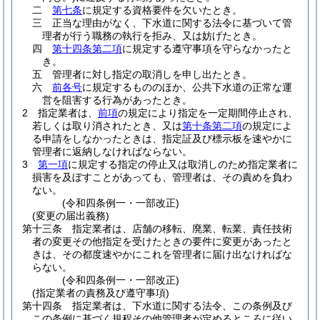
二
第七条
に規定する資格要件を欠いたとき。
三
正当な理由がなく、下水道に関する法令に基づいて管
理者が行う職務の執行を拒み、又は妨げたとき。
四
第十四条第二項
に規定する遵守事項を守らなかったと
き。
五
管理者に対し指定の取消しを申し出たとき。
六
前各号
に規定するもののほか、公共下水道の正常な運
営を阻害する行為があったとき。
2
指定業者は、
前項
の規定により指定を一定期間停止され、
若しくは取り消されたとき、又は
第十条第二項
の規定によ
る申請をしなかったときは、指定証及び標示板を速やかに
管理者に返納しなければならない。
3
第一項
に規定する指定の停止又は取消しのため指定業者に
損害を及ぼすことがあっても、管理者は、その責めを負わ
ない。
(令和四条例一・一部改正)
(変更の届出義務)
第十三条
指定業者は、店舗の移転、廃業、転業、責任技術
者の変更その他指定を受けたときの要件に変更があったと
きは、その都度速やかにこれを管理者に届け出なければな
らない。
(令和四条例一・一部改正)
(指定業者の責務及び遵守事項)
第十四条
指定業者は、下水道に関する法令、この条例及び
この条例に基づく規程その他管理者が定めるところに従い