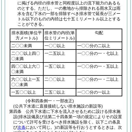
に掲げる内径の排水管と同程度以上の流下能力のあるも
のとする。
ただし、一の敷地から排除される雨水又は雨
水を含む下水の一部を排除すべき排水管で延長が三メー
トル以下のものの内径は七十五ミリメートル以上とする
ことができる。
排水面積
(単位平
排水管の内径
(単
勾配
方メートル)
位ミリメートル)
二〇〇未満
一〇〇以上
一〇〇分の二以上
二〇〇以上四〇
一二五以上
一〇〇分の一・七以上
〇未満
四〇〇以上六〇
一五〇以上
一〇〇分の一・五以上
〇未満
六〇〇以上一五
二〇〇以上
一〇〇分の一・二以上
〇〇未満
一五〇〇以上
二五〇以上
一〇〇分の一以上
(令和四条例一・一部改正)
(公共下水道に直接接続しない排水施設の新設等)
第四条
公共下水道に下水を流入させるために設ける排水施
設
(排水設備及び法第二十四条第一項の規定によりその設置
について許可を受けるべき排水施設を除く。以下この条及
び
次条
において同じ。)
の新設等を行おうとするときは、次