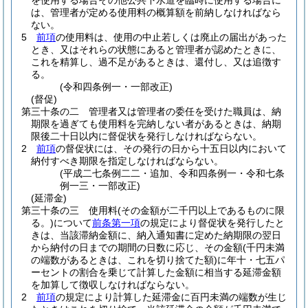
を使用する場合その他公共下水道を臨時に使用する場合に
は、管理者が定める使用料の概算額を前納しなければなら
ない。
5
前項
の使用料は、使用の中止若しくは廃止の届出があった
とき、又はそれらの状態にあると管理者が認めたときに、
これを精算し、過不足があるときは、還付し、又は追徴す
る。
(令和四条例一・一部改正)
(督促)
第三十条の二
管理者又は管理者の委任を受けた職員は、納
期限を過ぎても使用料を完納しない者があるときは、納期
限後二十日以内に督促状を発行しなければならない。
2
前項
の督促状には、その発行の日から十五日以内において
納付すべき期限を指定しなければならない。
(平成二七条例二二・追加、令和四条例一・令和七条
例一三・一部改正)
(延滞金)
第三十条の三
使用料
(その金額が二千円以上であるものに限
る。)
について
前条第一項
の規定により督促状を発行したと
きは、当該滞納金額に、納入通知書に定めた納期限の翌日
から納付の日までの期間の日数に応じ、その金額
(千円未満
の端数があるときは、これを切り捨てた額)
に年十・七五パ
ーセントの割合を乗じて計算した金額に相当する延滞金額
を加算して徴収しなければならない。
2
前項
の規定により計算した延滞金に百円未満の端数が生じ