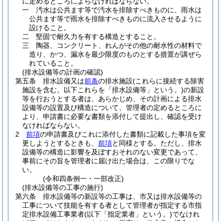
に定めるところによらなければならない。
一
汚水は公共ます等で汚水を排除すべきものに、雨水は
公共ます等で雨水を排除すべきものに流入させるように
設けること。
二
堅固で耐久力を有する構造とすること。
三
陶器、コンクリート、れんがその他の耐水性の材料で
造り、かつ、漏水を最少限度のものとする措置が講ぜら
れていること。
(排水設備等の計画の確認)
第五条
排水設備又は
前条
の排水施設
(これらに接続する除害
施設を含む。以下これらを「排水設備等」という。)
の新設
等を行おうとする者は、あらかじめ、その計画による排水
設備等の設置及び構造について、管理者の定めるところに
より、申請書に必要な書類を添付して提出し、確認を受け
なければならない。
2
前項
の申請書及びこれに添付した書類に記載した事項を変
更しようとするときも、
前項
と同様とする。
ただし、排水
設備等の構造に影響を及ぼすおそれのない変更であって、
事前にその旨を管理者に届け出た場合は、この限りでな
い。
(令和四条例一・一部改正)
(排水設備等の工事の施行)
第六条
排水設備等の新設等の工事は、市又は排水設備等の
工事について技能を有する者として管理者が指定する市指
定排水設備工事業者
(以下「指定業者」という。)
でなけれ