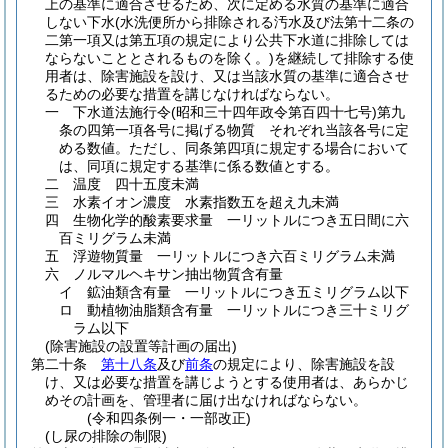
上の基準に適合させるため、次に定める水質の基準に適合
しない下水
(水洗便所から排除される汚水及び法第十二条の
二第一項又は第五項の規定により公共下水道に排除しては
ならないこととされるものを除く。)
を継続して排除する使
用者は、除害施設を設け、又は当該水質の基準に適合させ
るための必要な措置を講じなければならない。
一
下水道法施行令
(昭和三十四年政令第百四十七号)
第九
条の四第一項各号に掲げる物質 それぞれ当該各号に定
める数値。
ただし、同条第四項に規定する場合において
は、同項に規定する基準に係る数値とする。
二
温度 四十五度未満
三
水素イオン濃度 水素指数五を超え九未満
四
生物化学的酸素要求量 一リットルにつき五日間に六
百ミリグラム未満
五
浮遊物質量 一リットルにつき六百ミリグラム未満
六
ノルマルヘキサン抽出物質含有量
イ
鉱油類含有量 一リットルにつき五ミリグラム以下
ロ
動植物油脂類含有量 一リットルにつき三十ミリグ
ラム以下
(除害施設の設置等計画の届出)
第二十条
第十八条
及び
前条
の規定により、除害施設を設
け、又は必要な措置を講じようとする使用者は、あらかじ
めその計画を、管理者に届け出なければならない。
(令和四条例一・一部改正)
(し尿の排除の制限)