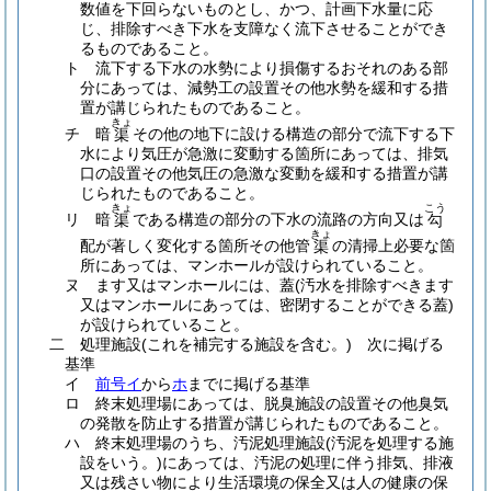
数値を下回らないものとし、かつ、計画下水量に応
じ、排除すべき下水を支障なく流下させることができ
るものであること。
ト
流下する下水の水勢により損傷するおそれのある部
分にあっては、減勢工の設置その他水勢を緩和する措
置が講じられたものであること。
きょ
チ
暗
その他の地下に設ける構造の部分で流下する下
渠
水により気圧が急激に変動する箇所にあっては、排気
口の設置その他気圧の急激な変動を緩和する措置が講
じられたものであること。
きょ
こう
リ
暗
である構造の部分の下水の流路の方向又は
渠
勾
きょ
配が著しく変化する箇所その他管
の清掃上必要な箇
渠
所にあっては、マンホールが設けられていること。
ヌ
ます又はマンホールには、蓋
(汚水を排除すべきます
又はマンホールにあっては、密閉することができる蓋)
が設けられていること。
二
処理施設
(これを補完する施設を含む。)
次に掲げる
基準
イ
前号イ
から
ホ
までに掲げる基準
ロ
終末処理場にあっては、脱臭施設の設置その他臭気
の発散を防止する措置が講じられたものであること。
ハ
終末処理場のうち、汚泥処理施設
(汚泥を処理する施
設をいう。)
にあっては、汚泥の処理に伴う排気、排液
又は残さい物により生活環境の保全又は人の健康の保