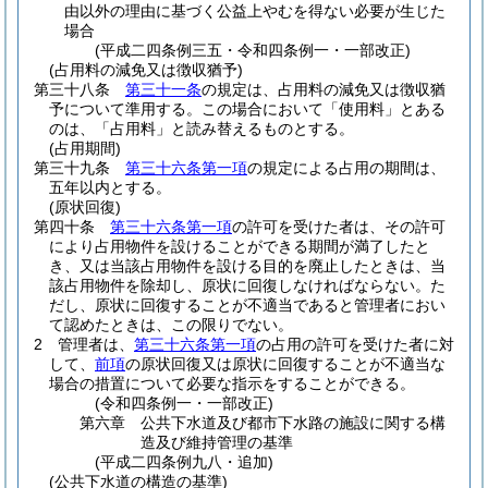
由以外の理由に基づく公益上やむを得ない必要が生じた
場合
(平成二四条例三五・令和四条例一・一部改正)
(占用料の減免又は徴収猶予)
第三十八条
第三十一条
の規定は、占用料の減免又は徴収猶
予について準用する。
この場合において「使用料」とある
のは、「占用料」と読み替えるものとする。
(占用期間)
第三十九条
第三十六条第一項
の規定による占用の期間は、
五年以内とする。
(原状回復)
第四十条
第三十六条第一項
の許可を受けた者は、その許可
により占用物件を設けることができる期間が満了したと
き、又は当該占用物件を設ける目的を廃止したときは、当
該占用物件を除却し、原状に回復しなければならない。
た
だし、原状に回復することが不適当であると管理者におい
て認めたときは、この限りでない。
2
管理者は、
第三十六条第一項
の占用の許可を受けた者に対
して、
前項
の原状回復又は原状に回復することが不適当な
場合の措置について必要な指示をすることができる。
(令和四条例一・一部改正)
第六章
公共下水道及び都市下水路の施設に関する構
造及び維持管理の基準
(平成二四条例九八・追加)
(公共下水道の構造の基準)