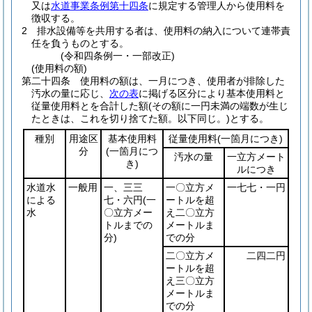
又は
水道事業条例第十四条
に規定する管理人から使用料を
徴収する。
2
排水設備等を共用する者は、使用料の納入について連帯責
任を負うものとする。
(令和四条例一・一部改正)
(使用料の額)
第二十四条
使用料の額は、一月につき、使用者が排除した
汚水の量に応じ、
次の表
に掲げる区分により基本使用料と
従量使用料とを合計した額
(その額に一円未満の端数が生じ
たときは、これを切り捨てた額。以下同じ。)
とする。
種別
用途区
基本使用料
従量使用料
(一箇月につき)
分
(一箇月につ
汚水の量
一立方メート
き)
ルにつき
水道水
一般用
一、三三
一〇立方メ
一七七・一円
による
七・六円
(一
ートルを超
水
〇立方メー
え二〇立方
トルまでの
メートルま
分)
での分
二〇立方メ
二四二円
ートルを超
え三〇立方
メートルま
での分