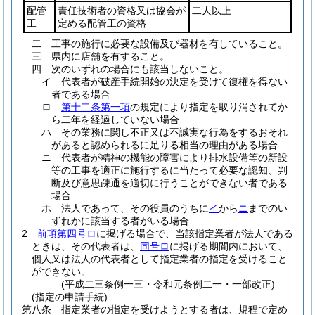
配管
責任技術者の資格又は協会が
二人以上
工
定める配管工の資格
二
工事の施行に必要な設備及び器材を有していること。
三
県内に店舗を有すること。
四
次のいずれの場合にも該当しないこと。
イ
代表者が破産手続開始の決定を受けて復権を得ない
者である場合
ロ
第十二条第一項
の規定により指定を取り消されてか
ら二年を経過していない場合
ハ
その業務に関し不正又は不誠実な行為をするおそれ
があると認められるに足りる相当の理由がある場合
ニ
代表者が精神の機能の障害により排水設備等の新設
等の工事を適正に施行するに当たって必要な認知、判
断及び意思疎通を適切に行うことができない者である
場合
ホ
法人であって、その役員のうちに
イ
から
ニ
までのい
ずれかに該当する者がいる場合
2
前項第四号ロ
に掲げる場合で、当該指定業者が法人である
ときは、その代表者は、
同号ロ
に掲げる期間内において、
個人又は法人の代表者として指定業者の指定を受けること
ができない。
(平成二三条例一三・令和元条例二一・一部改正)
(指定の申請手続)
第八条
指定業者の指定を受けようとする者は、規程で定め