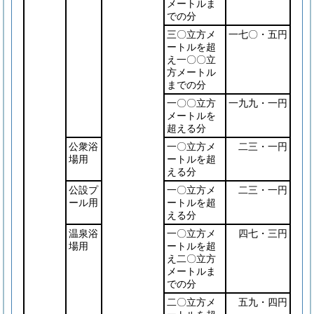
メートルま
での分
三〇立方メ
一七〇・五円
ートルを超
え一〇〇立
方メートル
までの分
一〇〇立方
一九九・一円
メートルを
超える分
公衆浴
一〇立方メ
二三・一円
場用
ートルを超
える分
公設プ
一〇立方メ
二三・一円
ール用
ートルを超
える分
温泉浴
一〇立方メ
四七・三円
場用
ートルを超
え二〇立方
メートルま
での分
二〇立方メ
五九・四円