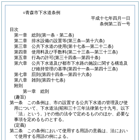
○青森市下水道条例
平成十七年四月一日
条例第二百一号
目次
第一章
総則
(第一条・第二条)
第二章
排水設備の設置等
(第三条―第十六条)
第三章
公共下水道の使用
(第十七条―第二十二条)
第四章
使用料及び手数料
(第二十三条―第三十三条)
第五章
行為の許可
(第三十四条―第四十条)
第六章
公共下水道及び都市下水路の施設に関する構造及
び維持管理の基準
(第四十一条―第四十三条)
第七章
罰則
(第四十四条―第四十六条)
第八章
雑則
(第四十七条)
附則
第一章
総則
(趣旨)
第一条
この条例は、市の設置する公共下水道の管理及び使
用について、下水道法
(昭和三十三年法律第七十九号。以下
「法」という。)
その他の法令で定めるもののほか、必要な
事項を定めるものとする。
(定義)
第二条
この条例において使用する用語の意義は、法におい
て使用する用語の例による。