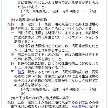
護に支障が生じないよう規程で定める措置が講じられ
たものであること。
(平成二四条例九八・追加、令和四条例一・一部改
正)
(終末処理場の維持管理)
第四十二条
法第二十一条第二項の規定による終末処理場の
維持管理は、次に定めるところにより行うものとする。
一
活性汚泥を使用する処理方法によるときは、当該活性
汚泥の解体又は膨化を生じないようにエアレーションを
調節すること。
二
沈砂池又は沈殿池のどろために砂、汚泥等が満ちたと
きは、速やかにこれを除去すること。
三
前二号
に規定するもののほか、施設の機能を維持する
ために必要な措置を講ずること。
四
臭気の発散及び蚊、はえ等の発生の防止に努めるとと
もに、構内の清潔を保持すること。
五
前号
に規定するもののほか、汚泥処理施設には、汚泥
の処理に伴う排気、排液又は残さい物により生活環境の
保全又は人の健康の保護に支障が生じないよう規程で定
める措置を講ずること。
(平成二四条例九八・追加、令和四条例一・一部改
正)
(都市下水路の構造及び維持管理の基準)
第四十三条
法第二十八条第二項に規定する条例で定める都
市下水路の構造及び維持管理の基準は、
次の各号
に掲げる