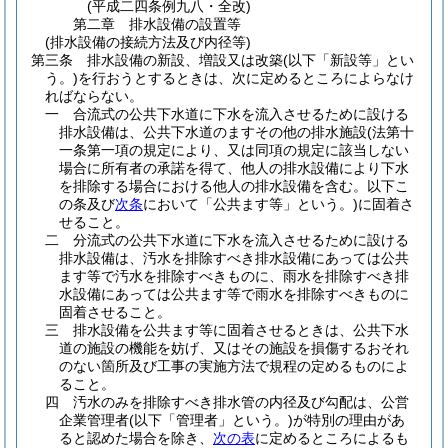
(平成二四条例九八・全改)
第二章
排水設備の設置等
(排水設備の接続方法及び内径等)
第三条
排水設備の新設、増設又は改築
(以下「新設等」とい
う。)
を行おうとするときは、次に定めるところによらなけ
ればならない。
一
合流式の公共下水道に下水を流入させるために設ける
排水設備は、公共下水道のますその他の排水施設
(法第十
一条第一項の規定により、又は同項の規定に該当しない
場合に所有者の承諾を得て、他人の排水設備により下水
を排除する場合における他人の排水設備を含む。以下こ
の条及び
次条
において「公共ます等」という。)
に固着さ
せること。
二
分流式の公共下水道に下水を流入させるために設ける
排水設備は、汚水を排除すべき排水設備にあっては公共
ます等で汚水を排除すべきものに、雨水を排除すべき排
水設備にあっては公共ます等で雨水を排除すべきものに
固着させること。
三
排水設備を公共ます等に固着させるときは、公共下水
道の施設の機能を妨げ、又はその施設を損傷するおそれ
のない箇所及び工事の実施方法で規程の定めるものによ
ること。
四
汚水のみを排除すべき排水管の内径及び勾配は、公営
企業管理者
(以下「管理者」という。)
が特別の理由があ
ると認めた場合を除き、
次の表
に定めるところによるも