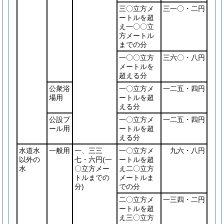
三〇立方メ
三一〇・二円
ートルを超
え一〇〇立
方メートル
までの分
一〇〇立方
三六〇・八円
メートルを
超える分
公衆浴
一〇立方メ
一二五・四円
場用
ートルを超
える分
公設プ
一〇立方メ
一二五・四円
ール用
ートルを超
える分
水道水
一般用
一、三三
一〇立方メ
九六・八円
以外の
七・六円
(一
ートルを超
水
〇立方メー
え二〇立方
トルまでの
メートルま
分)
での分
二〇立方メ
一三四・二円
ートルを超
え三〇立方