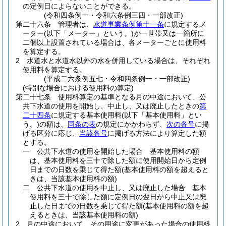
の定例日によらないことができる。
(令和四条例一・令和六条例三四・一部改正)
第二十六条
管理者は、
水道事業条例第十一条
に規定するメ
ーター
(以下「メーター」という。)
が一世帯又は一箇所に
二個以上設置されている場合は、各メーターごとに使用料
を算定する。
2
水道水と水道水以外の水を併用している場合は、それぞれ
使用料を算定する。
(平成二六条例五七・令和四条例一・一部改正)
(特別な場合における使用料の算定)
第二十七条
使用料算定の基準となる月の中途において、公
共下水道の使用を開始し、中止し、又は廃止したときの
第
二十四条
に規定する基本使用料
(以下「基本使用料」とい
う。)
の額は、
同条の表
の規定にかかわらず、
次の各号
に掲
げる区分に応じ、
当該各号
に掲げる方法により算定した額
とする。
一
公共下水道の使用を開始した場合 基本使用料の額
は、基本使用料を三十で除した額に使用開始日から定例
日までの日数を乗じて得た額
(基本使用料の額を超えると
きは、当該基本使用料の額)
二
公共下水道の使用を中止し、又は廃止した場合 基本
使用料を三十で除した額に定例日の翌日から中止又は廃
止した日までの日数を乗じて得た額
(基本使用料の額を超
えるときは、当該基本使用料の額)
2
月の中途において、その用途に変更があった場合の使用料