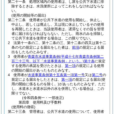
第二十一条
処理区域内の使用者は、し尿を公共下水道に排
除するときは、水洗便所によってこれをしなければならな
い。
(使用の開始等の届出)
第二十二条
使用者が公共下水道の使用を開始し、休止し、
中止し、若しくは廃止し、又は現に休止しているその使用
を再開したときは、当該使用者は、遅滞なくその旨を管理
者に届け出なければならない。
ただし、雨水のみを排除し
て公共下水道を使用する場合は、この限りでない。
2
法第十一条の二、第十二条の三、第十二条の四又は第十二
条の七の規定による届出をした者は、
前項
の規定による届
出をしたものとみなす。
3
使用者が
青森市水道事業条例
(平成十七年青森市条例第二
百二十三号。以下「水道事業条例」という。)
第十条
に規定
する使用の承認を受けたときは、
第一項
の規定による使用
の開始の届出があったものとみなす。
4
使用者が
水道事業条例第十五条第一項第一号
又は
第二号
の
規定による届出をしたときは、
第一項
の規定による届出
(使
用の開始に係るものを除く。)
があったものとみなす。
ただ
し、水道水と水道水以外の水を併用している場合は、この
限りでない。
(令和四条例一・一部改正)
第四章
使用料及び手数料
(使用料の徴収)
第二十三条
管理者は、公共下水道の使用について、使用者