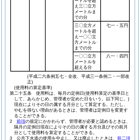
ートルを超
え三〇立方
メートルま
での分
三〇立方メ
七一・五円
ートルを超
え一〇〇立
方メートル
までの分
一〇〇立方
八一・四円
メートルを
超える分
(平成二六条例五七・全改、平成三一条例二・一部改
正)
(使用料の算定基準)
第二十五条
使用料は、毎月の定例日
(使用料算定の基準日と
して、あらかじめ、管理者が定めた日をいう。以下同じ。)
現在によりその日の属する月分として算定する。
ただし、
やむを得ない理由があるときは、管理者は定例日を変更す
ることができる。
2
前項
の規定にかかわらず、管理者が必要と認めるときは、
隔月の定例日現在によりその日の属する月分及びその前月
分として使用料を算定することができる。
3
公共下水道の使用を中止し、又は廃止したときは、
前二項