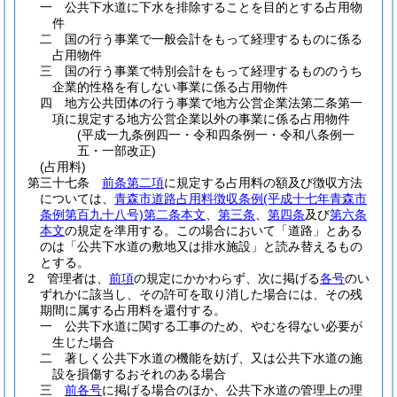
一
公共下水道に下水を排除することを目的とする占用物
件
二
国の行う事業で一般会計をもって経理するものに係る
占用物件
三
国の行う事業で特別会計をもって経理するもののうち
企業的性格を有しない事業に係る占用物件
四
地方公共団体の行う事業で地方公営企業法第二条第一
項に規定する地方公営企業以外の事業に係る占用物件
(平成一九条例四一・令和四条例一・令和八条例一
五・一部改正)
(占用料)
第三十七条
前条第二項
に規定する占用料の額及び徴収方法
については、
青森市道路占用料徴収条例
(平成十七年青森市
条例第百九十八号)
第二条本文
、
第三条
、
第四条
及び
第六条
本文
の規定を準用する。
この場合において「道路」とある
のは「公共下水道の敷地又は排水施設」と読み替えるもの
とする。
2
管理者は、
前項
の規定にかかわらず、次に掲げる
各号
のい
ずれかに該当し、その許可を取り消した場合には、その残
期間に属する占用料を還付する。
一
公共下水道に関する工事のため、やむを得ない必要が
生じた場合
二
著しく公共下水道の機能を妨げ、又は公共下水道の施
設を損傷するおそれのある場合
三
前各号
に掲げる場合のほか、公共下水道の管理上の理