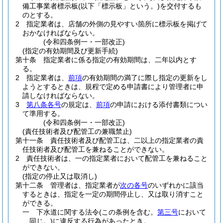
備工事業者標示板
(以下「標示板」という。)
を交付するも
のとする。
2
指定業者は、店舗の外側の見やすい箇所に標示板を掲げて
おかなければならない。
(令和四条例一・一部改正)
(指定の有効期間及び更新手続)
第十条
指定業者に係る指定の有効期間は、二年以内とす
る。
2
指定業者は、
前項
の有効期間の満了に際し指定の更新をし
ようとするときは、規程で定める申請書により管理者に申
請しなければならない。
3
第八条各号
の規定は、
前項
の申請における添付書類につい
て準用する。
(令和四条例一・一部改正)
(責任技術者及び配管工の兼職禁止)
第十一条
責任技術者及び配管工は、二以上の指定業者の責
任技術者及び配管工を兼ねることができない。
2
責任技術者は、一の指定業者において配管工を兼ねること
ができない。
(指定の停止又は取消し)
第十二条
管理者は、指定業者が
次の各号
のいずれかに該当
するときは、指定を一定の期間停止し、又は取り消すこと
ができる。
一
下水道に関する法令
(この条例を含む。
第三号
において
同じ。)
に違反する行為があったとき。