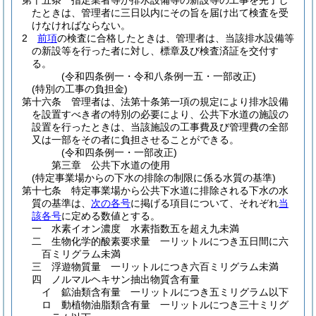
第十五条
指定業者等が排水設備等の新設等の工事を完了し
たときは、管理者に三日以内にその旨を届け出て検査を受
けなければならない。
2
前項
の検査に合格したときは、管理者は、当該排水設備等
の新設等を行った者に対し、標章及び検査済証を交付す
る。
(令和四条例一・令和八条例一五・一部改正)
(特別の工事の負担金)
第十六条
管理者は、法第十条第一項の規定により排水設備
を設置すべき者の特別の必要により、公共下水道の施設の
設置を行ったときは、当該施設の工事費及び管理費の全部
又は一部をその者に負担させることができる。
(令和四条例一・一部改正)
第三章
公共下水道の使用
(特定事業場からの下水の排除の制限に係る水質の基準)
第十七条
特定事業場から公共下水道に排除される下水の水
質の基準は、
次の各号
に掲げる項目について、それぞれ
当
該各号
に定める数値とする。
一
水素イオン濃度 水素指数五を超え九未満
二
生物化学的酸素要求量 一リットルにつき五日間に六
百ミリグラム未満
三
浮遊物質量 一リットルにつき六百ミリグラム未満
四
ノルマルヘキサン抽出物質含有量
イ
鉱油類含有量 一リットルにつき五ミリグラム以下
ロ
動植物油脂類含有量 一リットルにつき三十ミリグ