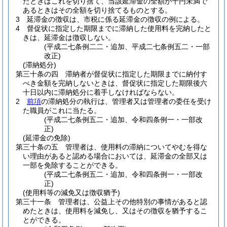
たときはこれを切り捨て、当該延滞金の全額が千円未満で
あるときはその全額を切り捨てるものとする。
3
延滞金の徴収は、市税に係る延滞金の徴収の例による。
4
督促状に指定した期限までに滞納した使用料を完納したと
きは、延滞金は徴収しない。
(平成二七条例二二・追加、平成二七条例五二・一部
改正)
(滞納処分)
第三十条の四
滞納者が督促状に指定した期限までに納付す
べき金額を完納しないときは、督促状に指定した期限後六
十日以内に滞納処分に着手しなければならない。
2
前項
の滞納処分の執行は、管理者又は管理者の委任を受け
た職員がこれに当たる。
(平成二七条例五二・追加、令和四条例一・一部改
正)
(延滞金の免除)
第三十条の五
管理者は、使用料の滞納についてやむを得な
い理由があると認める場合においては、延滞金の全部又は
一部を免除することができる。
(平成二七条例五二・追加、令和四条例一・一部改
正)
(使用料等の減免又は徴収猶予)
第三十一条
管理者は、公益上その他特別の事情があると認
めたときは、使用料を減免し、又はその徴収を猶予するこ
とができる。