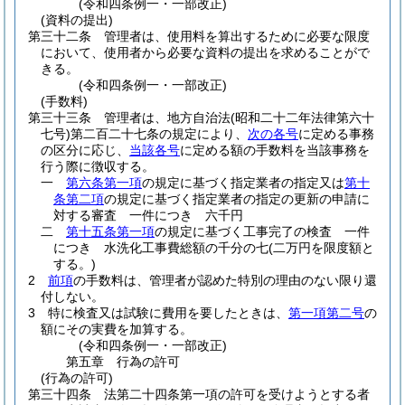
(令和四条例一・一部改正)
(資料の提出)
第三十二条
管理者は、使用料を算出するために必要な限度
において、使用者から必要な資料の提出を求めることがで
きる。
(令和四条例一・一部改正)
(手数料)
第三十三条
管理者は、地方自治法
(昭和二十二年法律第六十
七号)
第二百二十七条の規定により、
次の各号
に定める事務
の区分に応じ、
当該各号
に定める額の手数料を当該事務を
行う際に徴収する。
一
第六条第一項
の規定に基づく指定業者の指定又は
第十
条第二項
の規定に基づく指定業者の指定の更新の申請に
対する審査 一件につき 六千円
二
第十五条第一項
の規定に基づく工事完了の検査 一件
につき 水洗化工事費総額の千分の七
(二万円を限度額と
する。)
2
前項
の手数料は、管理者が認めた特別の理由のない限り還
付しない。
3
特に検査又は試験に費用を要したときは、
第一項第二号
の
額にその実費を加算する。
(令和四条例一・一部改正)
第五章
行為の許可
(行為の許可)
第三十四条
法第二十四条第一項の許可を受けようとする者