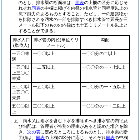
のとし、排水渠の断面積は、
同表
の上欄の区分に応じそ
れぞれ
同表
の中欄に掲げる内径の排水管と同程度以上の
流下能力のあるものとすること。
ただし、一の建築物か
ら排除される汚水の一部を排除すべき排水管で延長が三
メートル以下のものの内径は七十五ミリメートル以上と
することができる。
排水人口
排水管の内径
(単位ミリ
勾配
(単位人)
メートル)
一五〇未
一〇〇以上
一〇〇分の二以上
満
一五〇以
一二五以上
一〇〇分の一・七以上
上三〇〇
未満
三〇〇以
一五〇以上
一〇〇分の一・五以上
上五〇〇
未満
五〇〇以
二〇〇以上
一〇〇分の一・二以上
上
五
雨水又は雨水を含む下水を排除すべき排水管の内径及
び勾配は、管理者が特別の理由があると認めた場合を除
き、
次の表
に定めるところによるものとし、排水渠の断
面積は、
同表
の上欄の区分に応じ、それぞれ
同表
の中欄