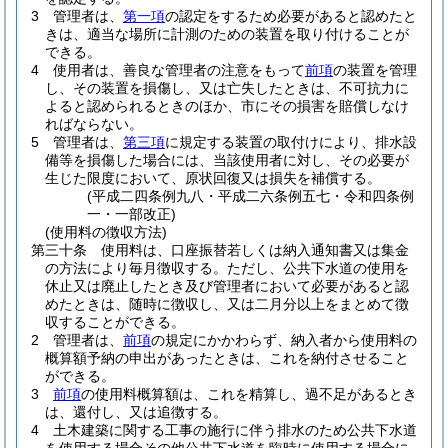
3
管理者は、
第一項
の認定をするため必要があると認めたと
きは、適当な場所に計測のための装置を取り付けることが
できる。
4
使用者は、善良な管理者の注意をもって
前項
の装置を管理
し、その装置を損傷し、又は亡失したときは、不可抗力に
よると認められるときのほか、市にその損害を賠償しなけ
ればならない。
5
管理者は、
第三項
に規定する装置の取付けにより、排水設
備等を損傷した場合には、当該使用者に対し、その必要が
生じた限度において、原状回復又は損失を補償する。
(平成二四条例九八・平成二六条例五七・令和四条例
一・一部改正)
(使用料の徴収方法)
第三十条
使用料は、口座振替若しくは納入通知書又は集金
の方法により毎月徴収する。
ただし、公共下水道の使用を
休止又は廃止したとき及び管理者において必要があると認
めたときは、随時に徴収し、又は二月分以上をまとめて徴
収することができる。
2
管理者は、
前項
の規定にかかわらず、納入者から使用料の
概算額予納の申出があったときは、これを納付させること
ができる。
3
前項
の使用料概算額は、これを精算し、過不足があるとき
は、還付し、又は追徴する。
4
土木建築に関する工事の施行に伴う排水のため公共下水道