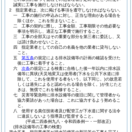
誠実に工事を施行しなければならない。
2
指定業者は、次に掲げる事項を遵守しなければならない。
一
工事の施行の申込みに対し、正当な理由がある場合を
除くほか、これを拒まないこと。
二
工事の契約に際し、工事金額、工事期限その他必要な
事項を明示し、適正な工事費で施行すること。
三
工事の全部又はその重要な部分を第三者に委託し、又
は請け負わせないこと。
四
指定業者としての自己の名義を他の業者に貸与しない
こと。
五
第五条
の規定による排水設備等の計画の確認を受けた
後に工事に着手すること。
六
次条
の規定による検査に合格した後一年以内に排水設
備等に異状
(天災地変又は使用者
(下水を公共下水道に排
除して、これを使用する者をいう。以下同じ。)
の故意若
しくは過失によると認められる場合を除く。)
が生じたと
きは、無償でこれを補修すること。
七
災害等緊急時に排水設備等の復旧に関して管理者から
協力要請があった場合は、これに協力するよう努めるこ
と。
八
使用する責任技術者及び配管工が下水道に関する法令
に違反しないよう指導及び監督すること。
(平成二四条例九八・令和四条例一・一部改正)
(排水設備等の工事の検査)