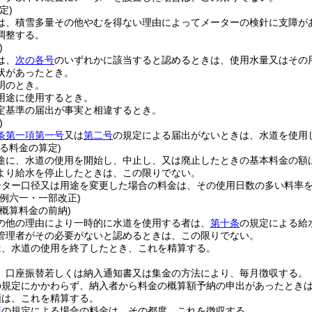
定)
は、積雪多量その他やむを得ない理由によってメーターの検針に支障が
調整する。
)
は、
次の各号
のいずれかに該当すると認めるときは、使用水量又はその
状があったとき。
明のとき。
用途に使用するとき。
定基準の届出が事実と相違するとき。
)
条第一項第一号
又は
第二号
の規定による届出がないときは、水道を使用
る料金の算定)
途に、水道の使用を開始し、中止し、又は廃止したときの基本料金の額
より給水を停止したときは、この限りでない。
ーター口径又は用途を変更した場合の料金は、その使用日数の多い料率
条例六一・一部改正)
概算料金の前納)
の他の理由により一時的に水道を使用する者は、
第十条
の規定による給
管理者がその必要がないと認めるときは、この限りでない。
は、水道の使用を終了したとき、これを精算する。
、口座振替若しくは納入通知書又は集金の方法により、毎月徴収する。
の規定にかかわらず、納入者から料金の概算額予納の申出があったとき
額は、これを精算する。
項
の規定による場合の料金は、その都度、これを徴収する。