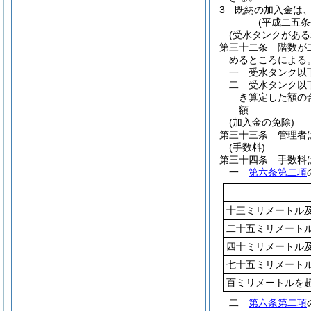
3
既納の加入金は
(平成二五
(受水タンクがあ
第三十二条
階数が
めるところによる
一
受水タンク以
二
受水タンク以
き算定した額の
額
(加入金の免除)
第三十三条
管理者
(手数料)
第三十四条
手数料
一
第六条第二項
十三ミリメートル
二十五ミリメート
四十ミリメートル
七十五ミリメート
百ミリメートルを
二
第六条第二項