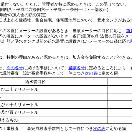
、還付しない。
ただし、管理者が特に認めるときは、この限りでない。
条例四八・平成二六条例六一・平成三一条例一〇・一部改正)
る場合の加入金の額の算定)
二以上ある建築物、集合住宅、住宅団地等において、受水タンクがある
。
下の装置にメーターの設置があるとき 当該メーターの口径に応じ、
前
下の装置にメーターの設置がないとき 各戸
(箇所)
の引込管の口径をメ
合計額と受水タンク以前の給水装置に設置されたメーターの口径に応じ
は、特別の理由があると認めるときは、加入金を免除することができる
は、
次の各号
に掲げる事務について、
当該各号
に定めるところにより、
の設計審査 設計審査手数料として一件につき
次の表
に定める額
給水管口径
及び二十ミリメートル
ル
及び五十ミリメートル
ル及び百ミリメートル
超えるもの
の工事検査 工事完成検査手数料として一件につき
次の表
に定める額