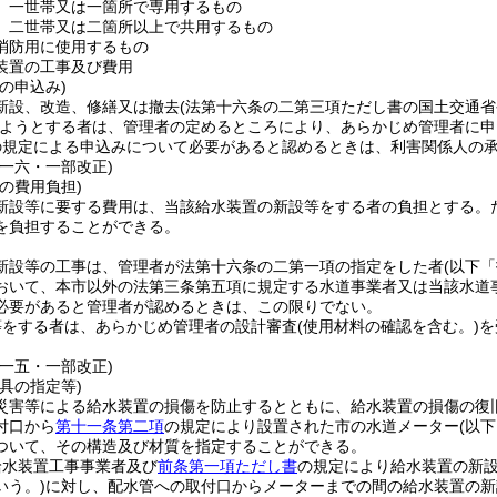
 一世帯又は一箇所で専用するもの
 二世帯又は二箇所以上で共用するもの
消防用に使用するもの
装置の工事及び費用
の申込み)
新設、改造、修繕又は撤去
(法第十六条の二第三項ただし書の国土交通
ようとする者は、管理者の定めるところにより、あらかじめ管理者に申
の規定による申込みについて必要があると認めるときは、利害関係人の
例一六・一部改正)
の費用負担)
新設等に要する費用は、当該給水装置の新設等をする者の負担とする。
を負担することができる。
新設等の工事は、管理者が法第十六条の二第一項の指定をした者
(以下
おいて、本市以外の法第三条第五項に規定する水道事業者又は当該水道
必要があると管理者が認めるときは、この限りでない。
等をする者は、あらかじめ管理者の設計審査
(使用材料の確認を含む。)
を
例一五・一部改正)
具の指定等)
災害等による給水装置の損傷を防止するとともに、給水装置の損傷の復
付口から
第十一条第二項
の規定により設置された市の水道メーター
(以
ついて、その構造及び材質を指定することができる。
給水装置工事事業者及び
前条第一項ただし書
の規定により給水装置の新
いう。)
に対し、配水管への取付口からメーターまでの間の給水装置の新