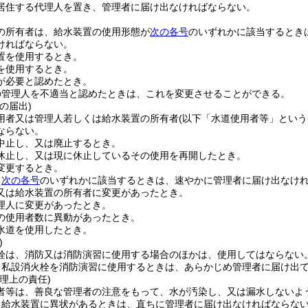
居住する代理人を置き、管理者に届け出なければならない。
の所有者は、給水装置の使用形態が
次の各号
のいずれかに該当するとき
ければならない。
置を使用するとき。
を使用するとき。
が必要と認めたとき。
の管理人を不適当と認めたときは、これを変更させることができる。
の届出)
用者又は管理人若しくは給水装置の所有者
(以下「水道使用者等」という
ならない。
中止し、又は廃止するとき。
休止し、又は現に休止しているその使用を再開したとき。
変更するとき。
、
次の各号
のいずれかに該当するときは、速やかに管理者に届け出なけ
又は給水装置の所有者に変更があったとき。
理人に変更があったとき。
の使用者数に異動があったとき。
水道を使用したとき。
)
栓は、消防又は消防演習に使用する場合のほかは、使用してはならない
、私設消火栓を消防演習に使用するときは、あらかじめ管理者に届け出
理上の責任)
者等は、善良な管理者の注意をもって、水が汚染し、又は漏水しないよ
、給水装置に異状があるときは、直ちに管理者に届け出なければならな