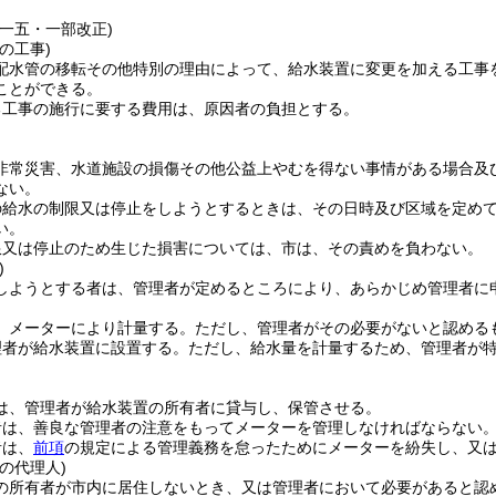
例一五・一部改正)
の工事)
配水管の移転その他特別の理由によって、給水装置に変更を加える工事
ことができる。
る工事の施行に要する費用は、原因者の負担とする。
非常災害、水道施設の損傷その他公益上やむを得ない事情がある場合及
ない。
の給水の制限又は停止をしようとするときは、その日時及び区域を定め
い。
限又は停止のため生じた損害については、市は、その責めを負わない。
)
しようとする者は、管理者が定めるところにより、あらかじめ管理者に
、メーターにより計量する。
ただし、管理者がその必要がないと認める
理者が給水装置に設置する。
ただし、給水量を計量するため、管理者が
は、管理者が給水装置の所有者に貸与し、保管させる。
者は、善良な管理者の注意をもってメーターを管理しなければならない
者は、
前項
の規定による管理義務を怠ったためにメーターを紛失し、又
の代理人)
の所有者が市内に居住しないとき、又は管理者において必要があると認