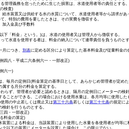
よる管理義務を怠ったために生じた損害は、水道使用者等の責任とする
の検査)
、給水装置又は供給する水の水質について、水道使用者等から請求があ
いて、特別の費用を要したときは、その実費を徴収する。
、加入金及び手数料
(以下「料金」という。)
は、水道の使用者又は管理人から徴収する。
よって水道を使用する者は、料金の納入について連帯責任を負うものと
一月につき、
別表
に定める区分により算定した基本料金及び従量料金の
条例四八・平成二六条例六一・一部改正)
例六一)
は、毎月の定例日
(料金算定の基準日として、あらかじめ管理者が定めた
の属する月分の料金を算定する。
かわらず、管理者が必要と認めるときは、隔月の定例日にメーターの検
することができる。
この場合における使用水量は、各月均等に使用した
の使用の中止若しくは廃止又は
第三十六条
若しくは
第三十七条
の規定に
の検針を行うものとする。
例三四・一部改正)
る料金の算定)
水装置による料金は、当該装置により使用した水量を各使用者が均等に
ンク以下の装置にメーターを設置した場合は、この限りでない。