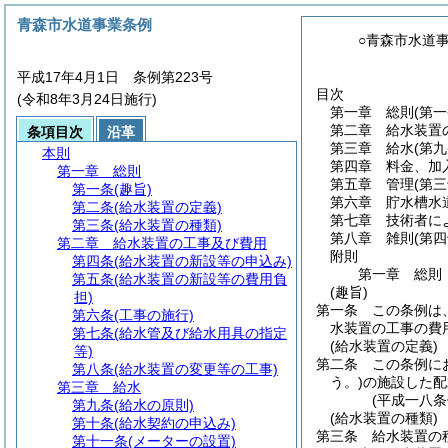
青森市水道事業条例
○青森市水道
平成17年4月1日 条例第223号
目次
(令和8年3月24日施行)
第一章
総則
(第
第二章
給水装置
条項目次
沿革
第三章
給水
(第
本則
第四章
料金、加
第一章
総則
第五章
管理
(第
第一条
(趣旨)
第六章
貯水槽水
第二条
(給水装置の定義)
第七章
技術者に
第三条
(給水装置の種類)
第八章
雑則
(第
第二章
給水装置の工事及び費用
附則
第四条
(給水装置の新設等の申込み)
第一章
総則
第五条
(給水装置の新設等の費用負
(趣旨)
担)
第一条
この条例は
第六条
(工事の施行)
水装置の工事の費
第七条
(給水管及び給水用具の指定
(給水装置の定義)
等)
第二条
この条例に
第八条
(給水装置の変更等の工事)
う。)
の施設した配
第三章
給水
(平成一八
第九条
(給水の原則)
(給水装置の種類)
第十条
(給水契約の申込み)
第三条
給水装置の
第十一条
(メーターの設置)