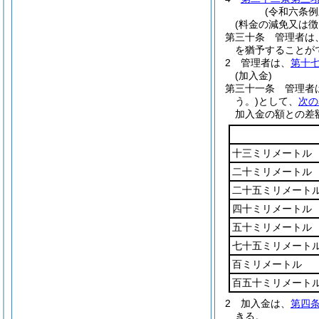
(令和六条
(料金の減免又は徴
第三十条
管理者は
を猶予することが
2
管理者は、
第十
(加入金)
第三十一条
管理者
う。)
として、
次の
加入金の額との差
十三ミリメートル
二十ミリメートル
二十五ミリメート
四十ミリメートル
五十ミリメートル
七十五ミリメート
百ミリメートル
百五十ミリメート
2
加入金は、
第四
きる。