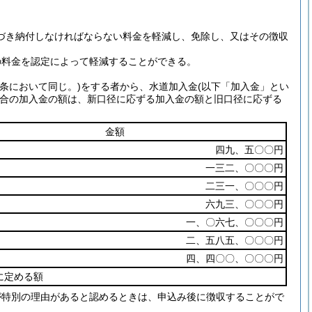
づき納付しなければならない料金を軽減し、免除し、又はその徴収
の料金を認定によって軽減することができる。
条において同じ。)
をする者から、水道加入金
(以下「加入金」とい
合の加入金の額は、新口径に応ずる加入金の額と旧口径に応ずる
金額
四九、五〇〇円
一三二、〇〇〇円
二三一、〇〇〇円
六九三、〇〇〇円
一、〇六七、〇〇〇円
二、五八五、〇〇〇円
四、四〇〇、〇〇〇円
に定める額
が特別の理由があると認めるときは、申込み後に徴収することがで