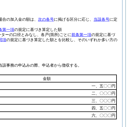
場合の加入金の額は、
次の各号
に掲げる区分に応じ、
当該各号
に定
条第一項
の規定に基づき算定した額
ーターの口径とみなし、各戸
(箇所)
ごとに
前条第一項
の規定に基づ
同項
の規定に基づき算定した額とを比較し、そのいずれか多い方の
。
当該事務の申込みの際、申込者から徴収する。
金額
一、五〇〇円
二、〇〇〇円
三、〇〇〇円
四、五〇〇円
六、〇〇〇円