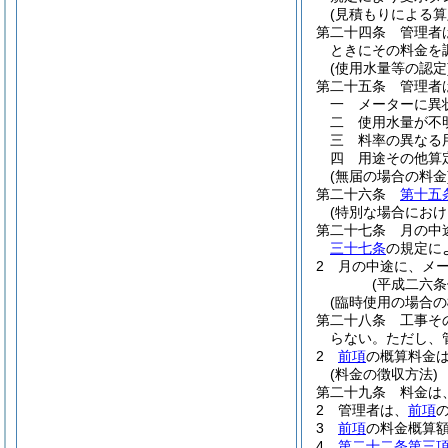
(見積もりによる算
第二十四条
管理者
ときにその料金を
(使用水量等の認定
第二十五条
管理者
一
メーターに異
二
使用水量が不
三
料率の異なる
四
用途その他算
(無届の場合の料金
第二十六条
第十五
(特別な場合におけ
第二十七条
月の中
三十七条
の規定に
2
月の中途に、メ
(平成二六
(臨時使用の場合の
第二十八条
工事そ
らない。
ただし、
2
前項
の概算料金
(料金の徴収方法)
第二十九条
料金は
2
管理者は、
前項
3
前項
の料金概算
4
第二十二条第三