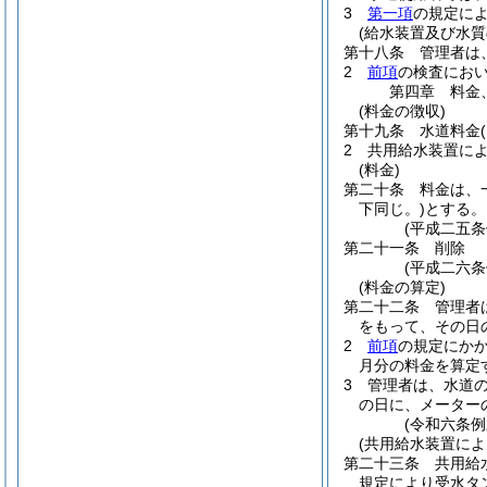
3
第一項
の規定に
(給水装置及び水質
第十八条
管理者は
2
前項
の検査にお
第四章
料金
(料金の徴収)
第十九条
水道料金
2
共用給水装置に
(料金)
第二十条
料金は、
下同じ。)
とする。
(平成二五
第二十一条
削除
(平成二六条
(料金の算定)
第二十二条
管理者
をもって、その日
2
前項
の規定にか
月分の料金を算定
3
管理者は、水道
の日に、メーター
(令和六条
(共用給水装置によ
第二十三条
共用給
規定により受水タ