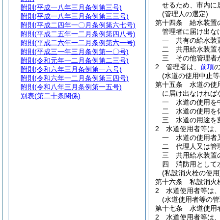
せるため、市内に
附則
(平成一八年三月条例第三号)
(管理人の選定)
附則
(平成一八年三月条例第三三号)
第十四条
給水装置
附則
(平成二四年一〇月条例第六七号)
管理者に届け出な
附則
(平成二五年一二月条例第四八号)
一
共有の給水装
附則
(平成二六年一二月条例第六一号)
二
共用給水装置
附則
(平成三一年三月条例第一〇号)
三
その他管理者
附則
(令和元年一二月条例第二三号)
2
管理者は、
前項
附則
(令和六年三月条例第一六号)
(水道の使用中止等
附則
(令和六年一二月条例第三四号)
第十五条
水道の使
附則
(令和八年三月条例第一五号)
に届け出なければ
別表
(第二十条関係)
一
水道の使用を
二
水道の使用を
三
水道の用途を
2
水道使用者等は
一
水道の使用者
二
代理人又は管
三
共用給水装置
四
消防用として
(私設消火栓の使用
第十六条
私設消火
2
水道使用者等は
(水道使用者等の管
第十七条
水道使用
2
水道使用者等は