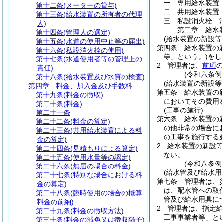
一
専用給水装置
第十二条
(メーターの貸与)
二
共用給水装置
第十三条
(給水装置の所有者の代理
三
私設消火栓 
人)
第二章
給水
第十四条
(管理人の選定)
(給水装置の新設等
第十五条
(水道の使用中止等の届出)
第四条
給水装置の
第十六条
(私設消火栓の使用)
等」という。)
をし
第十七条
(水道使用者等の管理上の
2
管理者は、
前項
責任)
(令和六条
第十八条
(給水装置及び水質の検査)
(給水装置の新設等
第四章
料金、加入金及び手数料
第五条
給水装置の
第十九条
(料金の徴収)
においてその費用
第二十条
(料金)
(工事の施行)
第二十一条
第六条
給水装置の
第二十二条
(料金の算定)
の他非常の場合に
第二十三条
(共用給水装置による料
の工事を施行する
金の算定)
2
給水装置の新設
第二十四条
(見積もりによる算定)
ない。
第二十五条
(使用水量等の認定)
(令和八条
第二十六条
(無届の場合の料金)
(給水管及び給水用
第二十七条
(特別な場合における料
第七条
管理者は、
金の算定)
は、配水管への取
第二十八条
(臨時使用の場合の概算
管及び給水用具に
料金の前納)
2
管理者は、指定
第二十九条
(料金の徴収方法)
工事事業者等」と
第三十条
(料金の減免又は徴収猶予)