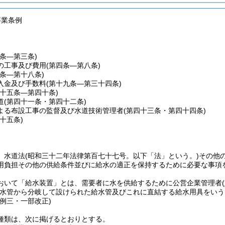
事業条例
一条―第三条)
の工事及び費用
(第四条―第八条)
九条―第十八条)
入金及び手数料
(第十九条―第三十四条)
三十五条―第四十条)
道
(第四十一条・第四十二条)
よる布設工事の監督及び水道技術管理者
(第四十三条・第四十四条)
四十五条)
、水道法
(昭和三十二年法律第百七十七号。以下「法」という。)
その他
用負担その他の供給条件並びに給水の適正を保持するために必要な事項
おいて「給水装置」とは、需要者に水を供給するために公営企業管理者
(
水管から分岐して設けられた給水管及びこれに直結する給水用具をいう
条例三・一部改正)
種類は、次に掲げるとおりとする。