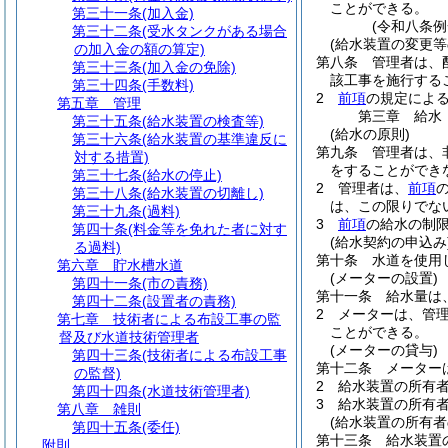
ことができる。
第三十一条
(加入金)
(令和八条
第三十二条
(受水タンクがある場合
(給水装置の変更等
の加入金の額の算定)
第八条
管理者は、
第三十三条
(加入金の免除)
該工事を施行する
第三十四条
(手数料)
2
前項
の規定によ
第五章
管理
第三章
給水
第三十五条
(給水装置の検査等)
(給水の原則)
第三十六条
(給水装置の基準違反に
第九条
管理者は、
対する措置)
をすることができ
第三十七条
(給水の停止)
2
管理者は、
前項
第三十八条
(給水装置の切離し)
は、この限りでな
第三十九条
(過料)
3
前項
の給水の制
第四十条
(料金等を免れた者に対す
(給水契約の申込み
る過料)
第十条
水道を使用
第六章
貯水槽水道
(メーターの設置)
第四十一条
(市の責務)
第十一条
給水量は
第四十二条
(設置者の責務)
2
メーターは、管
第七章
技術者による布設工事の監
ことができる。
督及び水道技術管理者
(メーターの貸与)
第四十三条
(技術者による布設工事
第十二条
メーター
の監督)
2
給水装置の所有
第四十四条
(水道技術管理者)
3
給水装置の所有
第八章
雑則
(給水装置の所有者
第四十五条
(委任)
第十三条
給水装置
附則