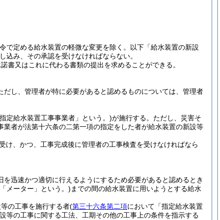
省令で定める給水装置の軽微な変更を除く。以下「給水装置の新設
し込み、その承認を受けなければならない。
承諾書又はこれに代わる書類の提出を求めることができる。
ただし、管理者が特に必要があると認めるものについては、管理者
「指定給水装置工事事業者」という。)
が施行する。
ただし、災害そ
事業者が法第十六条の二第一項の指定をした者が給水装置の新設等
受け、かつ、工事完成後に管理者の工事検査を受けなければなら
旧を迅速かつ適切に行えるようにするため必要があると認めるとき
下「メーター」という。)
までの間の給水装置に用いようとする給水
設等の工事を施行する者
(
第三十六条第二項
において「指定給水装置
設等の工事に関する工法、工期その他の工事上の条件を指示する