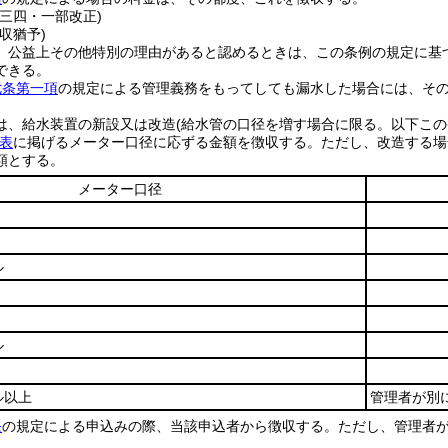
例三四・一部改正)
収猶予)
、公益上その他特別の理由があると認めるときは、この条例の規定に基
できる。
七条第一項
の規定による管理義務をもってしても漏水した場合には、そ
は、給水装置の新設又は改造
(給水管の口径を増す場合に限る。以下この
表
に掲げるメーター口径に応ずる金額を徴収する。
ただし、改造する場
額とする。
メーター口径
ル
ル
ル以上
管理者が別
条
の規定による申込みの際、当該申込者から徴収する。
ただし、管理者