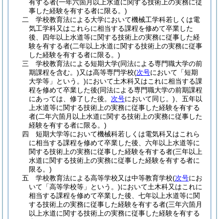
有する者
(一年六箇月以上水道に関する技術上の実務に従
事した経験を有する者に限る。)
二
学校教育法による大学において機械工学科若しくは電
気工学科又はこれらに相当する課程を修めて卒業した
後、四年以上水道等に関する技術上の実務に従事した経
験を有する者
(二年以上水道に関する技術上の実務に従事
した経験を有する者に限る。)
三
学校教育法による短期大学
(同法による専門職大学の前
期課程を含む。)
又は高等専門学校
(
次号
において「短期
大学等」という。)
において土木科又はこれに相当する課
程を修めて卒業した後
(同法による専門職大学の前期課程
にあっては、修了した後。
次号
において同じ。)
、五年以
上水道等に関する技術上の実務に従事した経験を有する
者
(二年六箇月以上水道に関する技術上の実務に従事した
経験を有する者に限る。)
四
短期大学等において機械科若しくは電気科又はこれら
に相当する課程を修めて卒業した後、六年以上水道等に
関する技術上の実務に従事した経験を有する者
(三年以上
水道に関する技術上の実務に従事した経験を有する者に
限る。)
五
学校教育法による高等学校又は中等教育学校
(
次号
にお
いて「高等学校等」という。)
において土木科又はこれに
相当する課程を修めて卒業した後、七年以上水道等に関
する技術上の実務に従事した経験を有する者
(三年六箇月
以上水道に関する技術上の実務に従事した経験を有する