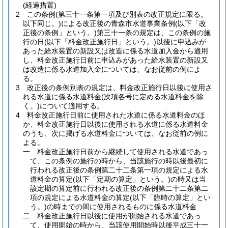
(経過措置)
2
この条例
(第三十一条第一項及び別表の改正規定に限る。
以下同じ。)
による改正後の青森市水道事業条例
(以下「改
正後の条例」という。)
第三十一条の規定は、この条例の施
行の日
(以下「料金改正施行日」という。)
以後に申込みが
あった給水装置の新設又は改造に係る水道加入金から適用
し、料金改正施行日前に申込みがあった給水装置の新設又
は改造に係る水道加入金については、なお従前の例によ
る。
3
改正後の条例別表の規定は、料金改正施行日以後に使用さ
れる水道に係る水道料金
(次項各号に定める水道料金を除
く。)
について適用する。
4
料金改正施行日前に使用された水道に係る水道料金のほ
か、料金改正施行日以後に使用される水道に係る水道料金
のうち、次に掲げる水道料金については、なお従前の例に
よる。
一
料金改正施行日前から継続して使用される水道であっ
て、この条例の施行の時から、当該施行の時以後最初に
行われる改正後の条例第二十二条第一項の規定による水
道料金の算定
(以下「定期の算定」という。)
の時又は当
該定期の算定前に行われる改正後の条例第二十二条第二
項の規定による水道料金の算定
(以下「臨時の算定」とい
う。)
の時までの間に使用されるものに係る水道料金
二
料金改正施行日以後に使用が開始される水道であっ
て、使用開始の時から、当該使用開始時以後平成三十一