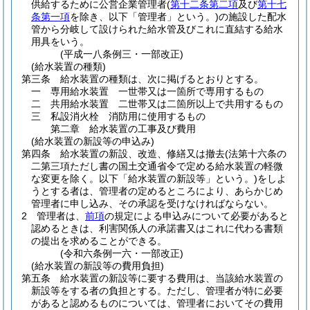
供給するために公営企業管理者
(
第十二条第二項
及び
第十七
条第一項
を除き、以下「管理者」という。)
の施設した配水
管から分岐して設けられた給水管及びこれに直結する給水
用具をいう。
(平成一八条例三・一部改正)
(給水装置の種類)
第三条
給水装置の種類は、次に掲げるとおりとする。
一
専用給水装置 一世帯又は一箇所で専用するもの
二
共用給水装置 二世帯又は二箇所以上で共用するもの
三
私設消火栓 消防用に使用するもの
第二章
給水装置の工事及び費用
(給水装置の新設等の申込み)
第四条
給水装置の新設、改造、修繕又は撤去
(法第十六条の
二第三項ただし書の国土交通省令で定める給水装置の軽微
な変更を除く。以下「給水装置の新設等」という。)
をしよ
うとする者は、管理者の定めるところにより、あらかじめ
管理者に申し込み、その承認を受けなければならない。
2
管理者は、
前項
の規定による申込みについて必要があると
認めるときは、利害関係人の承諾書又はこれに代わる書類
の提出を求めることができる。
(令和六条例一六・一部改正)
(給水装置の新設等の費用負担)
第五条
給水装置の新設等に要する費用は、当該給水装置の
新設等をする者の負担とする。
ただし、管理者が特に必要
があると認めるものについては、管理者においてその費用