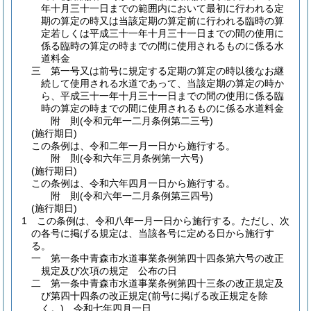
年十月三十一日までの範囲内において最初に行われる定
期の算定の時又は当該定期の算定前に行われる臨時の算
定若しくは平成三十一年十月三十一日までの間の使用に
係る臨時の算定の時までの間に使用されるものに係る水
道料金
三
第一号又は前号に規定する定期の算定の時以後なお継
続して使用される水道であって、当該定期の算定の時か
ら、平成三十一年十月三十一日までの間の使用に係る臨
時の算定の時までの間に使用されるものに係る水道料金
附
則
(令和元年一二月
条例第二三号)
(施行期日)
この条例は、令和二年一月一日から施行する。
附
則
(令和六年三月
条例第一六号)
(施行期日)
この条例は、令和六年四月一日から施行する。
附
則
(令和六年一二月
条例第三四号)
(施行期日)
1
この条例は、令和八年一月一日から施行する。
ただし、次
の各号に掲げる規定は、当該各号に定める日から施行す
る。
一
第一条中青森市水道事業条例第四十四条第六号の改正
規定及び次項の規定 公布の日
二
第一条中青森市水道事業条例第四十三条の改正規定及
び第四十四条の改正規定
(前号に掲げる改正規定を除
く。)
令和七年四月一日