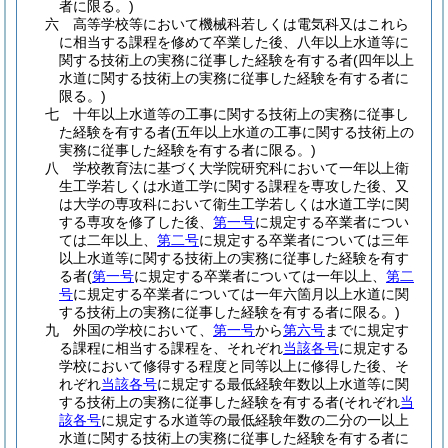
者に限る。)
六
高等学校等において機械科若しくは電気科又はこれら
に相当する課程を修めて卒業した後、八年以上水道等に
関する技術上の実務に従事した経験を有する者
(四年以上
水道に関する技術上の実務に従事した経験を有する者に
限る。)
七
十年以上水道等の工事に関する技術上の実務に従事し
た経験を有する者
(五年以上水道の工事に関する技術上の
実務に従事した経験を有する者に限る。)
八
学校教育法に基づく大学院研究科において一年以上衛
生工学若しくは水道工学に関する課程を専攻した後、又
は大学の専攻科において衛生工学若しくは水道工学に関
する専攻を修了した後、
第一号
に規定する卒業者につい
ては二年以上、
第二号
に規定する卒業者については三年
以上水道等に関する技術上の実務に従事した経験を有す
る者
(
第一号
に規定する卒業者については一年以上、
第二
号
に規定する卒業者については一年六箇月以上水道に関
する技術上の実務に従事した経験を有する者に限る。)
九
外国の学校において、
第一号
から
第六号
までに規定す
る課程に相当する課程を、それぞれ
当該各号
に規定する
学校において修得する程度と同等以上に修得した後、そ
れぞれ
当該各号
に規定する最低経験年数以上水道等に関
する技術上の実務に従事した経験を有する者
(それぞれ
当
該各号
に規定する水道等の最低経験年数の二分の一以上
水道に関する技術上の実務に従事した経験を有する者に