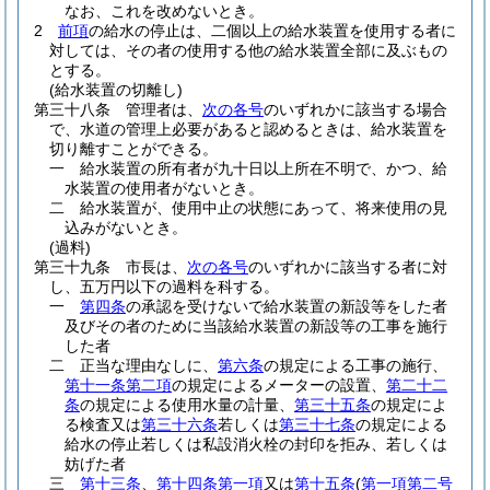
なお、これを改めないとき。
2
前項
の給水の停止は、二個以上の給水装置を使用する者に
対しては、その者の使用する他の給水装置全部に及ぶもの
とする。
(給水装置の切離し)
第三十八条
管理者は、
次の各号
のいずれかに該当する場合
で、水道の管理上必要があると認めるときは、給水装置を
切り離すことができる。
一
給水装置の所有者が九十日以上所在不明で、かつ、給
水装置の使用者がないとき。
二
給水装置が、使用中止の状態にあって、将来使用の見
込みがないとき。
(過料)
第三十九条
市長は、
次の各号
のいずれかに該当する者に対
し、五万円以下の過料を科する。
一
第四条
の承認を受けないで給水装置の新設等をした者
及びその者のために当該給水装置の新設等の工事を施行
した者
二
正当な理由なしに、
第六条
の規定による工事の施行、
第十一条第二項
の規定によるメーターの設置、
第二十二
条
の規定による使用水量の計量、
第三十五条
の規定によ
る検査又は
第三十六条
若しくは
第三十七条
の規定による
給水の停止若しくは私設消火栓の封印を拒み、若しくは
妨げた者
三
第十三条
、
第十四条第一項
又は
第十五条
(
第一項第二号