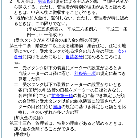
2
加入金は、
第四条
の規定による申込みの際、当該申込者か
ら徴収する。
ただし、管理者が特別の理由があると認める
ときは、申込み後に徴収することができる。
3
既納の加入金は、還付しない。
ただし、管理者が特に認め
るときは、この限りでない。
(平成二五条例四八・平成二六条例六一・平成三一条
例一〇・一部改正)
(受水タンクがある場合の加入金の額の算定)
第三十二条
階数が二以上ある建築物、集合住宅、住宅団地
等において、受水タンクがある場合の加入金の額は、
次の
各号
に掲げる区分に応じ、
当該各号
に定めるところによ
る。
一
受水タンク以下の装置にメーターの設置があるとき
当該メーターの口径に応じ、
前条第一項
の規定に基づき
算定した額
二
受水タンク以下の装置にメーターの設置がないとき
各戸
(箇所)
の引込管の口径をメーターの口径とみなし、
各戸
(箇所)
ごとに
前条第一項
の規定に基づき算定した額
の合計額と受水タンク以前の給水装置に設置されたメー
ターの口径に応じ
同項
の規定に基づき算定した額とを比
較し、そのいずれか多い方の額
(加入金の免除)
第三十三条
管理者は、特別の理由があると認めるときは、
加入金を免除することができる。
(手数料)