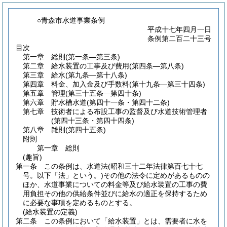
○青森市水道事業条例
平成十七年四月一日
条例第二百二十三号
目次
第一章
総則
(第一条―第三条)
第二章
給水装置の工事及び費用
(第四条―第八条)
第三章
給水
(第九条―第十八条)
第四章
料金、加入金及び手数料
(第十九条―第三十四条)
第五章
管理
(第三十五条―第四十条)
第六章
貯水槽水道
(第四十一条・第四十二条)
第七章
技術者による布設工事の監督及び水道技術管理者
(第四十三条・第四十四条)
第八章
雑則
(第四十五条)
附則
第一章
総則
(趣旨)
第一条
この条例は、水道法
(昭和三十二年法律第百七十七
号。以下「法」という。)
その他の法令に定めがあるものの
ほか、水道事業についての料金等及び給水装置の工事の費
用負担その他の供給条件並びに給水の適正を保持するため
に必要な事項を定めるものとする。
(給水装置の定義)
第二条
この条例において「給水装置」とは、需要者に水を