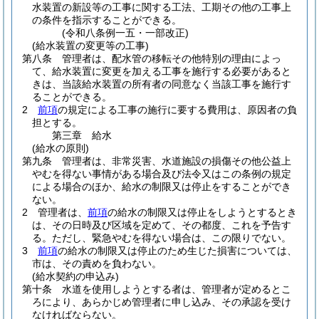
水装置の新設等の工事に関する工法、工期その他の工事上
の条件を指示することができる。
(令和八条例一五・一部改正)
(給水装置の変更等の工事)
第八条
管理者は、配水管の移転その他特別の理由によっ
て、給水装置に変更を加える工事を施行する必要があると
きは、当該給水装置の所有者の同意なく当該工事を施行す
ることができる。
2
前項
の規定による工事の施行に要する費用は、原因者の負
担とする。
第三章
給水
(給水の原則)
第九条
管理者は、非常災害、水道施設の損傷その他公益上
やむを得ない事情がある場合及び法令又はこの条例の規定
による場合のほか、給水の制限又は停止をすることができ
ない。
2
管理者は、
前項
の給水の制限又は停止をしようとするとき
は、その日時及び区域を定めて、その都度、これを予告す
る。
ただし、緊急やむを得ない場合は、この限りでない。
3
前項
の給水の制限又は停止のため生じた損害については、
市は、その責めを負わない。
(給水契約の申込み)
第十条
水道を使用しようとする者は、管理者が定めるとこ
ろにより、あらかじめ管理者に申し込み、その承認を受け
なければならない。