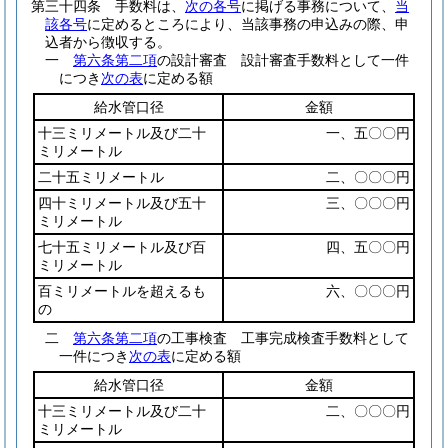
第三十四条
手数料は、
次の各号
に掲げる事務について、
当
該各号
に定めるところにより、当該事務の申込みの際、申
込者から徴収する。
一
第六条第二項
の設計審査 設計審査手数料として一件
につき
次の表
に定める額
給水管口径
金額
十三ミリメートル及び二十
一、五〇〇円
ミリメートル
二十五ミリメートル
二、〇〇〇円
四十ミリメートル及び五十
三、〇〇〇円
ミリメートル
七十五ミリメートル及び百
四、五〇〇円
ミリメートル
百ミリメートルを超えるも
六、〇〇〇円
の
二
第六条第二項
の工事検査 工事完成検査手数料として
一件につき
次の表
に定める額
給水管口径
金額
十三ミリメートル及び二十
二、〇〇〇円
ミリメートル