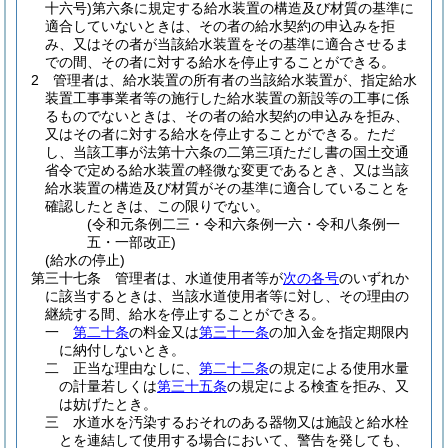
十六号)
第六条に規定する給水装置の構造及び材質の基準に
適合していないときは、その者の給水契約の申込みを拒
み、又はその者が当該給水装置をその基準に適合させるま
での間、その者に対する給水を停止することができる。
2
管理者は、給水装置の所有者の当該給水装置が、指定給水
装置工事事業者等の施行した給水装置の新設等の工事に係
るものでないときは、その者の給水契約の申込みを拒み、
又はその者に対する給水を停止することができる。
ただ
し、当該工事が法第十六条の二第三項ただし書の国土交通
省令で定める給水装置の軽微な変更であるとき、又は当該
給水装置の構造及び材質がその基準に適合していることを
確認したときは、この限りでない。
(令和元条例二三・令和六条例一六・令和八条例一
五・一部改正)
(給水の停止)
第三十七条
管理者は、水道使用者等が
次の各号
のいずれか
に該当するときは、当該水道使用者等に対し、その理由の
継続する間、給水を停止することができる。
一
第二十条
の料金又は
第三十一条
の加入金を指定期限内
に納付しないとき。
二
正当な理由なしに、
第二十二条
の規定による使用水量
の計量若しくは
第三十五条
の規定による検査を拒み、又
は妨げたとき。
三
水道水を汚染するおそれのある器物又は施設と給水栓
とを連結して使用する場合において、警告を発しても、