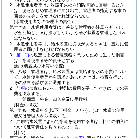
2
水道使用者等は、私設消火栓を消防演習に使用するとき
は、あらかじめ管理者に届け出て、管理者の指定する市の
職員の立会いを受けなければならない。
(水道使用者等の管理上の責任)
第十七条
水道使用者等は、善良な管理者の注意をもって、
水が汚染し、又は漏水しないよう給水装置を管理しなけれ
ばならない。
2
水道使用者等は、給水装置に異状があるときは、直ちに管
理者に届け出なければならない。
3
第一項
の規定による管理義務を怠ったために生じた損害
は、水道使用者等の責任とする。
(給水装置及び水質の検査)
第十八条
管理者は、給水装置又は供給する水の水質につい
て、水道使用者等から請求があったときは、検査を行い、
その結果を請求者に通知する。
2
前項
の検査において、特別の費用を要したときは、その実
費を徴収する。
第四章
料金、加入金及び手数料
(料金の徴収)
第十九条
水道料金
(以下「料金」という。)
は、水道の使用
者又は管理人から徴収する。
2
共用給水装置によって水道を使用する者は、料金の納入に
ついて連帯責任を負うものとする。
(料金)