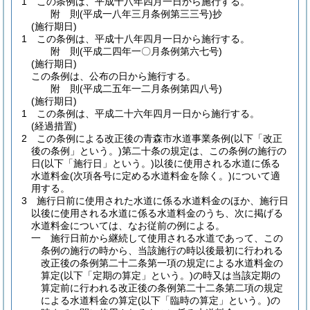
1
この条例は、平成十八年四月一日から施行する。
附
則
(平成一八年三月
条例第三三号)
抄
(施行期日)
1
この条例は、平成十八年四月一日から施行する。
附
則
(平成二四年一〇月
条例第六七号)
(施行期日)
この条例は、公布の日から施行する。
附
則
(平成二五年一二月
条例第四八号)
(施行期日)
1
この条例は、平成二十六年四月一日から施行する。
(経過措置)
2
この条例による改正後の青森市水道事業条例
(以下「改正
後の条例」という。)
第二十条の規定は、この条例の施行の
日
(以下「施行日」という。)
以後に使用される水道に係る
水道料金
(次項各号に定める水道料金を除く。)
について適
用する。
3
施行日前に使用された水道に係る水道料金のほか、施行日
以後に使用される水道に係る水道料金のうち、次に掲げる
水道料金については、なお従前の例による。
一
施行日前から継続して使用される水道であって、この
条例の施行の時から、当該施行の時以後最初に行われる
改正後の条例第二十二条第一項の規定による水道料金の
算定
(以下「定期の算定」という。)
の時又は当該定期の
算定前に行われる改正後の条例第二十二条第二項の規定
による水道料金の算定
(以下「臨時の算定」という。)
の