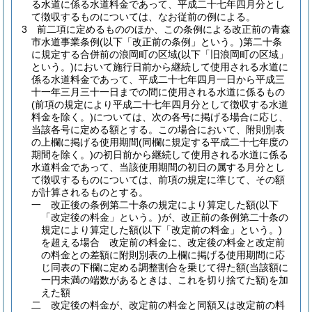
る水道に係る水道料金であって、平成二十七年四月分とし
て徴収するものについては、なお従前の例による。
3
前二項に定めるもののほか、この条例による改正前の青森
市水道事業条例
(以下「改正前の条例」という。)
第二十条
に規定する合併前の浪岡町の区域
(以下「旧浪岡町の区域」
という。)
において施行日前から継続して使用される水道に
係る水道料金であって、平成二十七年四月一日から平成三
十一年三月三十一日までの間に使用される水道に係るもの
(前項の規定により平成二十七年四月分として徴収する水道
料金を除く。)
については、次の各号に掲げる場合に応じ、
当該各号に定める額とする。
この場合において、附則別表
の上欄に掲げる使用期間
(同欄に規定する平成二十七年度の
期間を除く。)
の初日前から継続して使用される水道に係る
水道料金であって、当該使用期間の初日の属する月分とし
て徴収するものについては、前項の規定に準じて、その額
が計算されるものとする。
一
改正後の条例第二十条の規定により算定した額
(以下
「改定後の料金」という。)
が、改正前の条例第二十条の
規定により算定した額
(以下「改定前の料金」という。)
を超える場合 改定前の料金に、改定後の料金と改定前
の料金との差額に附則別表の上欄に掲げる使用期間に応
じ同表の下欄に定める調整割合を乗じて得た額
(当該額に
一円未満の端数があるときは、これを切り捨てた額)
を加
えた額
二
改定後の料金が、改定前の料金と同額又は改定前の料