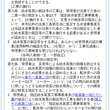
を負担することができる。
(工事の施行)
第六条
給水装置の新設等の工事は、管理者が法第十六条の
二第一項の指定をした者
(以下「指定給水装置工事事業者」
という。)
が施行する。
ただし、災害その他非常の場合にお
いて、本市以外の法第三条第五項に規定する水道事業者又
は当該水道事業者が法第十六条の二第一項の指定をした者
が給水装置の新設等の工事を施行する必要があると管理者
が認めるときは、この限りでない。
2
給水装置の新設等をする者は、あらかじめ管理者の設計審
査
(使用材料の確認を含む。)
を受け、かつ、工事完成後に
管理者の工事検査を受けなければならない。
(令和八条例一五・一部改正)
(給水管及び給水用具の指定等)
第七条
管理者は、災害等による給水装置の損傷を防止する
とともに、給水装置の損傷の復旧を迅速かつ適切に行える
ようにするため必要があると認めるときは、配水管への取
付口から
第十一条第二項
の規定により設置された市の水道
メーター
(以下「メーター」という。)
までの間の給水装置
に用いようとする給水管及び給水用具について、その構造
及び材質を指定することができる。
2
管理者は、指定給水装置工事事業者及び
前条第一項ただし
書
の規定により給水装置の新設等の工事を施行する者
(
第三
十六条第二項
において「指定給水装置工事事業者等」とい
う。)
に対し、配水管への取付口からメーターまでの間の給