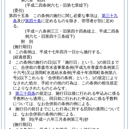
第八章
雑則
(平成二四条例六七・旧第七章繰下)
(委任)
第四十五条
この条例の施行に関し必要な事項は、
第三十九
条
及び
第四十条
に定めるものを除き、管理者が別に定め
る。
(平成一八条例三三・旧第四十四条繰上、平成二四条
例六七・旧第四十三条繰下)
附
則
(施行期日)
1
この条例は、平成十七年四月一日から施行する。
(経過措置)
2
この条例の施行の日
(以下「施行日」という。)
の前日まで
に、合併前の青森市水道事業条例
(平成九年青森市条例第三
十六号)
又は浪岡町水道給水条例
(平成十年浪岡町条例第八
号)
(以下これらを「合併前の条例」という。)
の規定により
なされた処分、手続その他の行為は、この条例の相当規定
によりなされたものとみなす。
3
第三十四条
の規定は、施行日以後に行われる申込みに係る
手数料から適用し、同日前に行われた申込みに係る手数料
については、なお合併前の条例の例による。
4
施行日の前日までにした行為に対する罰則の適用について
は、なお合併前の条例の例による。
附
則
(平成一八年三月
条例第三号)
抄
(施行期日)