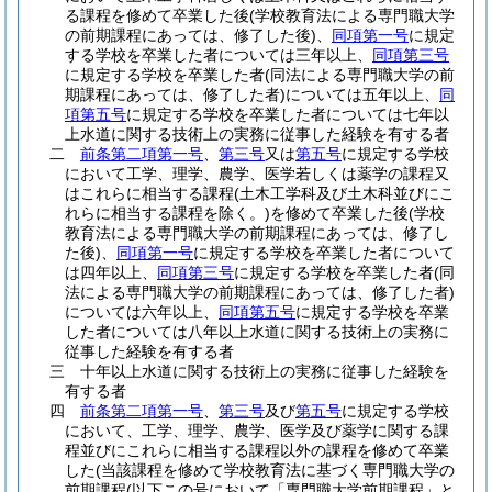
る課程を修めて卒業した後
(学校教育法による専門職大学
の前期課程にあっては、修了した後)
、
同項第一号
に規定
する学校を卒業した者については三年以上、
同項第三号
に規定する学校を卒業した者
(同法による専門職大学の前
期課程にあっては、修了した者)
については五年以上、
同
項第五号
に規定する学校を卒業した者については七年以
上水道に関する技術上の実務に従事した経験を有する者
二
前条第二項第一号
、
第三号
又は
第五号
に規定する学校
において工学、理学、農学、医学若しくは薬学の課程又
はこれらに相当する課程
(土木工学科及び土木科並びにこ
れらに相当する課程を除く。)
を修めて卒業した後
(学校
教育法による専門職大学の前期課程にあっては、修了し
た後)
、
同項第一号
に規定する学校を卒業した者について
は四年以上、
同項第三号
に規定する学校を卒業した者
(同
法による専門職大学の前期課程にあっては、修了した者)
については六年以上、
同項第五号
に規定する学校を卒業
した者については八年以上水道に関する技術上の実務に
従事した経験を有する者
三
十年以上水道に関する技術上の実務に従事した経験を
有する者
四
前条第二項第一号
、
第三号
及び
第五号
に規定する学校
において、工学、理学、農学、医学及び薬学に関する課
程並びにこれらに相当する課程以外の課程を修めて卒業
した
(当該課程を修めて学校教育法に基づく専門職大学の
前期課程
(以下この号において「専門職大学前期課程」と