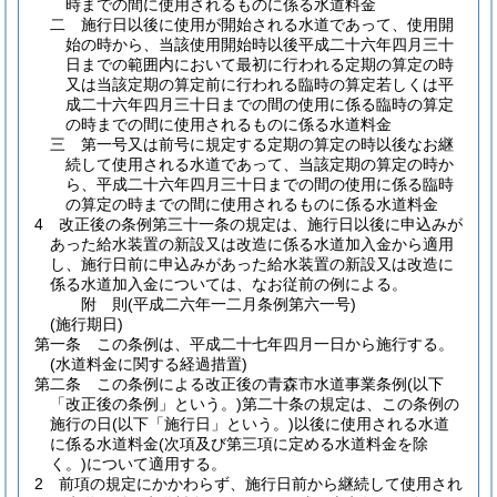
時までの間に使用されるものに係る水道料金
二
施行日以後に使用が開始される水道であって、使用開
始の時から、当該使用開始時以後平成二十六年四月三十
日までの範囲内において最初に行われる定期の算定の時
又は当該定期の算定前に行われる臨時の算定若しくは平
成二十六年四月三十日までの間の使用に係る臨時の算定
の時までの間に使用されるものに係る水道料金
三
第一号又は前号に規定する定期の算定の時以後なお継
続して使用される水道であって、当該定期の算定の時か
ら、平成二十六年四月三十日までの間の使用に係る臨時
の算定の時までの間に使用されるものに係る水道料金
4
改正後の条例第三十一条の規定は、施行日以後に申込みが
あった給水装置の新設又は改造に係る水道加入金から適用
し、施行日前に申込みがあった給水装置の新設又は改造に
係る水道加入金については、なお従前の例による。
附
則
(平成二六年一二月
条例第六一号)
(施行期日)
第一条
この条例は、平成二十七年四月一日から施行する。
(水道料金に関する経過措置)
第二条
この条例による改正後の青森市水道事業条例
(以下
「改正後の条例」という。)
第二十条の規定は、この条例の
施行の日
(以下「施行日」という。)
以後に使用される水道
に係る水道料金
(次項及び第三項に定める水道料金を除
く。)
について適用する。
2
前項の規定にかかわらず、施行日前から継続して使用され