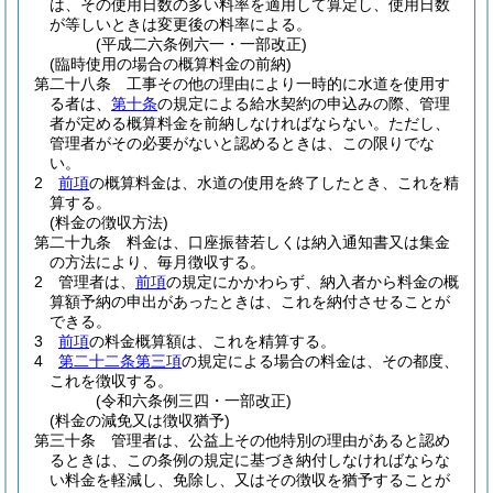
は、その使用日数の多い料率を適用して算定し、使用日数
が等しいときは変更後の料率による。
(平成二六条例六一・一部改正)
(臨時使用の場合の概算料金の前納)
第二十八条
工事その他の理由により一時的に水道を使用す
る者は、
第十条
の規定による給水契約の申込みの際、管理
者が定める概算料金を前納しなければならない。
ただし、
管理者がその必要がないと認めるときは、この限りでな
い。
2
前項
の概算料金は、水道の使用を終了したとき、これを精
算する。
(料金の徴収方法)
第二十九条
料金は、口座振替若しくは納入通知書又は集金
の方法により、毎月徴収する。
2
管理者は、
前項
の規定にかかわらず、納入者から料金の概
算額予納の申出があったときは、これを納付させることが
できる。
3
前項
の料金概算額は、これを精算する。
4
第二十二条第三項
の規定による場合の料金は、その都度、
これを徴収する。
(令和六条例三四・一部改正)
(料金の減免又は徴収猶予)
第三十条
管理者は、公益上その他特別の理由があると認め
るときは、この条例の規定に基づき納付しなければならな
い料金を軽減し、免除し、又はその徴収を猶予することが