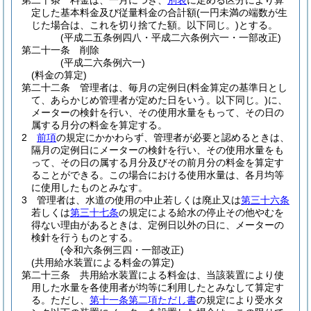
第二十条
料金は、一月につき、
別表
に定める区分により算
定した基本料金及び従量料金の合計額
(一円未満の端数が生
じた場合は、これを切り捨てた額。以下同じ。)
とする。
(平成二五条例四八・平成二六条例六一・一部改正)
第二十一条
削除
(平成二六条例六一)
(料金の算定)
第二十二条
管理者は、毎月の定例日
(料金算定の基準日とし
て、あらかじめ管理者が定めた日をいう。以下同じ。)
に、
メーターの検針を行い、その使用水量をもって、その日の
属する月分の料金を算定する。
2
前項
の規定にかかわらず、管理者が必要と認めるときは、
隔月の定例日にメーターの検針を行い、その使用水量をも
って、その日の属する月分及びその前月分の料金を算定す
ることができる。
この場合における使用水量は、各月均等
に使用したものとみなす。
3
管理者は、水道の使用の中止若しくは廃止又は
第三十六条
若しくは
第三十七条
の規定による給水の停止その他やむを
得ない理由があるときは、定例日以外の日に、メーターの
検針を行うものとする。
(令和六条例三四・一部改正)
(共用給水装置による料金の算定)
第二十三条
共用給水装置による料金は、当該装置により使
用した水量を各使用者が均等に利用したとみなして算定す
る。
ただし、
第十一条第二項ただし書
の規定により受水タ