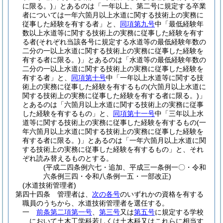
に限る。)
」とあるのは「一年以上、第二号に規定する卒業
者については一年六箇月以上水道に関する技術上の実務に
従事した経験を有する者」と、
同項第九号
中「最低経験年
数以上水道等に関する技術上の実務に従事した経験を有す
る者
(それぞれ当該各号に規定する水道等の最低経験年数の
二分の一以上水道に関する技術上の実務に従事した経験を
有する者に限る。)
」とあるのは「水道等の最低経験年数の
二分の一以上水道に関する技術上の実務に従事した経験を
有する者」と、
同項第十号
中「一年以上水道等に関する技
術上の実務に従事した経験を有するもの
(六箇月以上水道に
関する技術上の実務に従事した経験を有する者に限る。)
」
とあるのは「六箇月以上水道に関する技術上の実務に従事
した経験を有するもの」と、
同項第十一号
中「三年以上水
道等に関する技術上の実務に従事した経験を有するもの
(一
年六箇月以上水道に関する技術上の実務に従事した経験を
有する者に限る。)
」とあるのは「一年六箇月以上水道に関
する技術上の実務に従事した経験を有するもの」と、それ
ぞれ読み替えるものとする。
(平成二四条例六七・追加、平成三一条例一〇・令和
六条例三四・令和八条例一五・一部改正)
(水道技術管理者)
第四十四条
管理者は、
次の各号
のいずれかの資格を有する
職員のうちから、水道技術管理者を選任する。
一
前条第二項第一号
、
第三号
又は
第五号
に規定する学校
において土木工学科若しくは土木科又はこれらに相当す