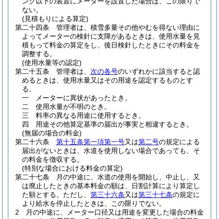
ンク以下の装置にメーターを設置した場合は、この限りで
ない。
(見積もりによる算定)
第二十四条
管理者は、積雪多量その他やむを得ない理由に
よってメーターの検針に支障があるときは、使用水量を見
積もって料金の算定をし、後日検針したときにその料金を
調整する。
(使用水量等の認定)
第二十五条
管理者は、
次の各号
のいずれかに該当すると認
めるときは、使用水量又はその用途を認定するものとす
る。
一
メーターに異状があったとき。
二
使用水量が不明のとき。
三
料率の異なる用途に使用するとき。
四
用途その他算定基準の届出が事実と相違するとき。
(無届の場合の料金)
第二十六条
第十五条第一項第一号
又は
第二号
の規定による
届出がないときは、水道を使用しない場合であっても、そ
の料金を徴収する。
(特別な場合における料金の算定)
第二十七条
月の中途に、水道の使用を開始し、中止し、又
は廃止したときの基本料金の額は、日割計算により算定し
た額とする。
ただし、
第三十六条
又は
第三十七条
の規定に
より給水を停止したときは、この限りでない。
2
月の中途に、メーター口径又は用途を変更した場合の料金