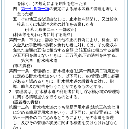
を除く。)
の規定による届出を怠った者
四
第十七条第一項
の規定による給水装置の管理を著しく
怠った者
五
その他正当な理由なしに、止水栓を開閉し、又は給水
栓若しくは私設消火栓の封印を破棄した者
(令和元条例二三・一部改正)
(料金等を免れた者に対する過料)
第四十条
市長は、詐欺その他不正の行為により、料金、加
入金又は手数料の徴収を免れた者に対しては、その徴収を
免れた金額の五倍に相当する金額
(当該五倍に相当する金額
が五万円を超えないときは、五万円)
以下の過料を科する。
第六章
貯水槽水道
(市の責務)
第四十一条
管理者は、貯水槽水道
(法第十四条第二項第五号
に定める貯水槽水道をいう。以下同じ。)
の管理に関し必要
があると認めるときは、貯水槽水道の設置者に対し、指
導、助言及び勧告を行うことができるものとする。
2
管理者は、貯水槽水道の利用者に対し貯水槽水道の管理等
に関する情報提供を行うものとする。
(設置者の責務)
第四十二条
貯水槽水道のうち簡易専用水道
(法第三条第七項
に定める簡易専用水道をいう。以下同じ。)
の設置者は、法
第三十四条の二に定めるところにより、その水道を管理
し、及びその管理の状況に関する検査を受けなければなら
ない。