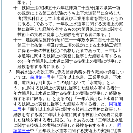
限る。)
十
技術士法
(昭和五十八年法律第二十五号)
第四条第一項
の規定による第二次試験のうち上下水道部門に合格した
者
(選択科目として上水道及び工業用水道を選択したもの
に限る。)
であって、一年以上水道等に関する技術上の実
務に従事した経験を有するもの
(六箇月以上水道に関する
技術上の実務に従事した経験を有する者に限る。)
十一
建設業法施行令
(昭和三十一年政令第二百七十三号)
第三十七条第一項及び第二項の規定による土木施工管理
に係る一級の技術検定に合格した者であって、三年以上
水道等に関する技術上の実務に従事した経験を有するも
の
(一年六箇月以上水道に関する技術上の実務に従事した
経験を有する者に限る。)
3
簡易水道の布設工事に係る監督業務を行う職員の資格につ
いては、
前項第一号
中「三年以上水道、工業用水道、下水
道、道路又は河川
(以下この項において「水道等」とい
う。)
に関する技術上の実務に従事した経験を有する者
(一
年六箇月以上水道に関する技術上の実務に従事した経験を
有する者に限る。)
」とあるのは「一年六箇月以上水道に関
する技術上の実務に従事した経験を有する者」と、
同項第
二号
中「四年以上水道等に関する技術上の実務に従事した
経験を有する者
(二年以上水道に関する技術上の実務に従事
した経験を有する者に限る。)
」とあるのは「二年以上水道
に関する技術上の実務に従事した経験を有する者」と、
同
項第三号
中「五年以上水道等に関する技術上の実務に従事