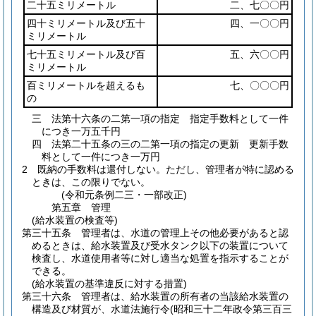
二十五ミリメートル
二、七〇〇円
四十ミリメートル及び五十
四、一〇〇円
ミリメートル
七十五ミリメートル及び百
五、六〇〇円
ミリメートル
百ミリメートルを超えるも
七、〇〇〇円
の
三
法第十六条の二第一項の指定 指定手数料として一件
につき一万五千円
四
法第二十五条の三の二第一項の指定の更新 更新手数
料として一件につき一万円
2
既納の手数料は還付しない。
ただし、管理者が特に認める
ときは、この限りでない。
(令和元条例二三・一部改正)
第五章
管理
(給水装置の検査等)
第三十五条
管理者は、水道の管理上その他必要があると認
めるときは、給水装置及び受水タンク以下の装置について
検査し、水道使用者等に対し適当な処置を指示することが
できる。
(給水装置の基準違反に対する措置)
第三十六条
管理者は、給水装置の所有者の当該給水装置の
構造及び材質が、水道法施行令
(昭和三十二年政令第三百三