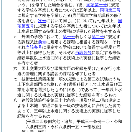
いう。)
を修了した場合を含む。)
後、
同項第一号
に規定
する学校を卒業した者については五年以上、
同項第三号
に規定する学校を卒業した者
(専門職大学前期課程の修了
者を含む。
次号
において同じ。)
については七年以上、
同
項第五号
に規定する学校を卒業した者については九年以
上水道に関する技術上の実務に従事した経験を有する者
五
外国の学校において、
第一号
若しくは
第二号
に規定す
る課程又は
前号
に規定する課程に相当する課程を、それ
ぞれ
当該各号
に規定する学校において修得する程度と同
等以上に修得した後、それぞれ
当該各号
に規定する最低
経験年数以上水道に関する技術上の実務に従事した経験
を有する者
六
国土交通大臣及び環境大臣の登録を受けた者が行う水
道の管理に関する講習の課程を修了した者
七
技術士法第四条第一項の規定による第二次試験のうち
上下水道部門に合格した者
(選択科目として上水道及び工
業用水道を選択したものに限る。)
であって、一年以上水
道に関する技術上の実務に従事した経験を有するもの
八
建設業法施行令第三十七条第一項及び第二項の規定に
よる土木施工管理に係る一級の技術検定に合格した者で
あって、三年以上水道に関する技術上の実務に従事した
経験を有するもの
(平成二四条例六七・追加、平成三一条例一〇・令和
六条例三四・令和八条例一五・一部改正)