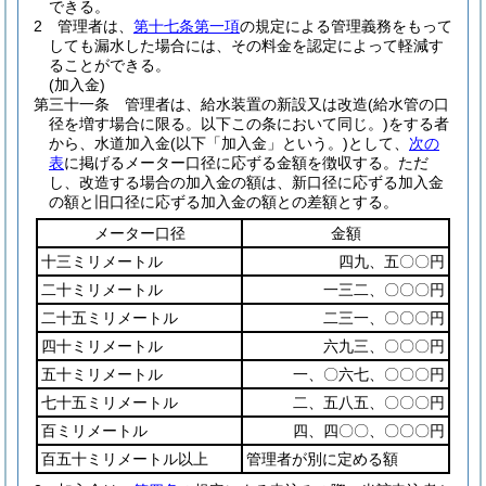
できる。
2
管理者は、
第十七条第一項
の規定による管理義務をもって
しても漏水した場合には、その料金を認定によって軽減す
ることができる。
(加入金)
第三十一条
管理者は、給水装置の新設又は改造
(給水管の口
径を増す場合に限る。以下この条において同じ。)
をする者
から、水道加入金
(以下「加入金」という。)
として、
次の
表
に掲げるメーター口径に応ずる金額を徴収する。
ただ
し、改造する場合の加入金の額は、新口径に応ずる加入金
の額と旧口径に応ずる加入金の額との差額とする。
メーター口径
金額
十三ミリメートル
四九、五〇〇円
二十ミリメートル
一三二、〇〇〇円
二十五ミリメートル
二三一、〇〇〇円
四十ミリメートル
六九三、〇〇〇円
五十ミリメートル
一、〇六七、〇〇〇円
七十五ミリメートル
二、五八五、〇〇〇円
百ミリメートル
四、四〇〇、〇〇〇円
百五十ミリメートル以上
管理者が別に定める額