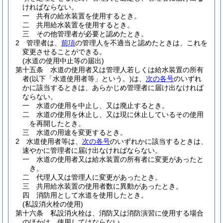
ければならない。
一
共有の給水装置を使用するとき。
二
共用給水装置を使用するとき。
三
その他管理者が必要と認めたとき。
2
管理者は、
前項
の管理人を不適当と認めたときは、これを
変更させることができる。
(水道の使用中止等の届出)
第十五条
水道の使用者又は管理人若しくは給水装置の所有
者
(以下「水道使用者等」という。)
は、
次の各号
のいずれ
かに該当するときは、あらかじめ管理者に届け出なければ
ならない。
一
水道の使用を中止し、又は廃止するとき。
二
水道の使用を休止し、又は現に休止しているその使用
を再開したとき。
三
水道の用途を変更するとき。
2
水道使用者等は、
次の各号
のいずれかに該当するときは、
速やかに管理者に届け出なければならない。
一
水道の使用者又は給水装置の所有者に変更があったと
き。
二
代理人又は管理人に変更があったとき。
三
共用給水装置の使用者数に異動があったとき。
四
消防用として水道を使用したとき。
(私設消火栓の使用)
第十六条
私設消火栓は、消防又は消防演習に使用する場合
のほかは、使用してはならない。