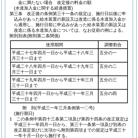
金に満たない場合 改定後の料金の額
(水道加入金に関する経過措置)
第三条
改正後の条例第三十一条の規定は、施行日以後に申
込みがあった給水装置の新設又は改造に係る水道加入金か
ら適用し、施行日前に申込みがあった給水装置の新設又は
改造に係る水道加入金については、なお従前の例による。
附則別表
(附則第二条関係)
使用期間
調整割合
平成二十七年四月一日から平成二十八年三
五分の一
月三十一日まで
平成二十八年四月一日から平成二十九年三
五分の二
月三十一日まで
平成二十九年四月一日から平成三十年三月
五分の三
三十一日まで
平成三十年四月一日から平成三十一年三月
五分の四
三十一日まで
附
則
(平成三一年三月
条例第一〇号)
(施行期日)
1
この条例中第四十三条第二項及び第四十四条の改正規定は
平成三十一年四月一日から、第三十一条第一項及び別表の
改正規定並びに次項から附則第四項までの規定は平成三十
一年十月一日から施行する。