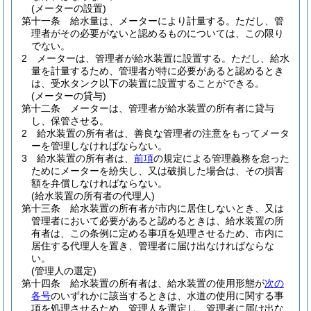
(メーターの設置)
第十一条
給水量は、メーターにより計量する。
ただし、管
理者がその必要がないと認めるものについては、この限り
でない。
2
メーターは、管理者が給水装置に設置する。
ただし、給水
量を計量するため、管理者が特に必要があると認めるとき
は、受水タンク以下の装置に設置することができる。
(メーターの貸与)
第十二条
メーターは、管理者が給水装置の所有者に貸与
し、保管させる。
2
給水装置の所有者は、善良な管理者の注意をもってメータ
ーを管理しなければならない。
3
給水装置の所有者は、
前項
の規定による管理義務を怠った
ためにメーターを紛失し、又は破損した場合は、その損害
額を弁償しなければならない。
(給水装置の所有者の代理人)
第十三条
給水装置の所有者が市内に居住しないとき、又は
管理者において必要があると認めるときは、給水装置の所
有者は、この条例に定める事項を処理させるため、市内に
居住する代理人を置き、管理者に届け出なければならな
い。
(管理人の選定)
第十四条
給水装置の所有者は、給水装置の使用形態が
次の
各号
のいずれかに該当するときは、水道の使用に関する事
項を処理させるため、管理人を選定し、管理者に届け出な