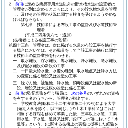
2
前項
に定める簡易専用水道以外の貯水槽水道の設置者は、
管理者が別に定めるところにより、その貯水槽水道を管理
し、及びその管理の状況に関する検査を受けるよう努めな
ければならない。
第七章
技術者による布設工事の監督及び水道技術管
理者
(平成二四条例六七・追加)
(技術者による布設工事の監督)
第四十三条
管理者は、次に掲げる水道の布設工事を施行す
る場合においては、その職員をして当該工事の施行に関す
る技術上の監督業務を行わせる。
一
取水施設、貯水施設、導水施設、浄水施設、送水施設
及び配水施設の新設の工事
二
一日最大給水量、水源の種別、取水地点又は浄水方法
の変更に係る増設又は改造の工事
ろ
三
沈でん池、
過池、浄水池、消毒設備又は配水池の新
濾
設、増設又は大規模の改造に係る工事
2
前項
の監督業務を行う職員は、
次の各号
のいずれかの資格
を有する者のうちから、管理者が指名する。
一
学校教育法
(昭和二十二年法律第二十六号)
による大学
(短期大学を除く。以下同じ。)
の土木工学科又はこれに
相当する課程を修めて卒業した後、三年以上水道、工業
用水道、下水道、道路又は河川
(以下この項において「水
道等」という。)
に関する技術上の実務に従事した経験を