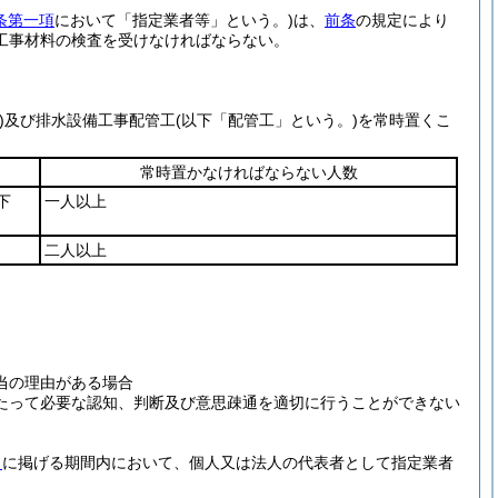
条第一項
において「指定業者等」という。)
は、
前条
の規定により
工事材料の検査を受けなければならない。
)
及び排水設備工事配管工
(以下「配管工」という。)
を常時置くこ
常時置かなければならない人数
下
一人以上
二人以上
当の理由がある場合
たって必要な認知、判断及び意思疎通を適切に行うことができない
ロ
に掲げる期間内において、個人又は法人の代表者として指定業者