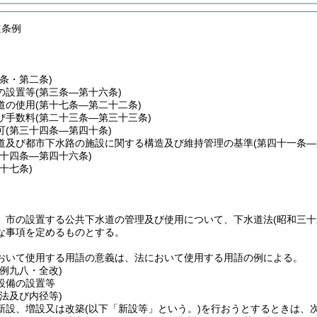
道条例
一条・第二条)
の設置等
(第三条―第十六条)
道の使用
(第十七条―第二十二条)
び手数料
(第二十三条―第三十三条)
可
(第三十四条―第四十条)
道及び都市下水路の施設に関する構造及び維持管理の基準
(第四十一条―
四十四条―第四十六条)
四十七条)
、市の設置する公共下水道の管理及び使用について、下水道法
(昭和三
な事項を定めるものとする。
おいて使用する用語の意義は、法において使用する用語の例による。
例九八・全改)
設備の設置等
法及び内径等)
新設、増設又は改築
(以下「新設等」という。)
を行おうとするときは、