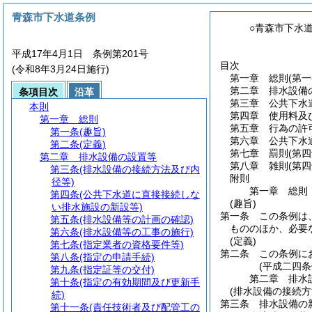
青森市下水道条例
○青森市下水
平成17年4月1日 条例第201号
目次
(令和8年3月24日施行)
第一章
総則
(第
第二章
排水設備
条項目次
沿革
第三章
公共下水
本則
第四章
使用料及
第一章
総則
第五章
行為の許
第一条
(趣旨)
第六章
公共下水
第二条
(定義)
第七章
罰則
(第
第二章
排水設備の設置等
第八章
雑則
(第
第三条
(排水設備の接続方法及び内
附則
径等)
第一章
総則
第四条
(公共下水道に直接接続しな
(趣旨)
い排水施設の新設等)
第一条
この条例は
第五条
(排水設備等の計画の確認)
もののほか、必要
第六条
(排水設備等の工事の施行)
(定義)
第七条
(指定業者の資格要件等)
第二条
この条例に
第八条
(指定の申請手続)
(平成二四条
第九条
(指定証等の交付)
第二章
排水
第十条
(指定の有効期間及び更新手
(排水設備の接続方
続)
第三条
排水設備の
第十一条
(責任技術者及び配管工の