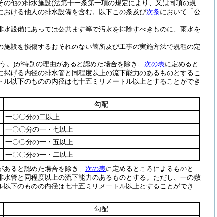
その他の排水施設
(法第十一条第一項の規定により、又は同項の規
における他人の排水設備を含む。以下この条及び
次条
において「公
排水設備にあっては公共ます等で汚水を排除すべきものに、雨水を
の施設を損傷するおそれのない箇所及び工事の実施方法で規程の定
う。)
が特別の理由があると認めた場合を除き、
次の表
に定めると
に掲げる内径の排水管と同程度以上の流下能力のあるものとするこ
トル以下のものの内径は七十五ミリメートル以上とすることができ
勾配
一〇〇分の二以上
一〇〇分の一・七以上
一〇〇分の一・五以上
一〇〇分の一・二以上
があると認めた場合を除き、
次の表
に定めるところによるものと
排水管と同程度以上の流下能力のあるものとする。
ただし、一の敷
ル以下のものの内径は七十五ミリメートル以上とすることができ
勾配