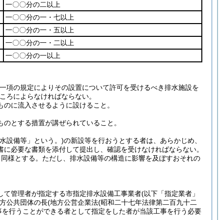
一〇〇分の二以上
一〇〇分の一・七以上
一〇〇分の一・五以上
一〇〇分の一・二以上
一〇〇分の一以上
第一項の規定によりその設置について許可を受けるべき排水施設を
ころによらなければならない。
ものに流入させるように設けること。
ものとする措置が講ぜられていること。
水設備等」という。)
の新設等を行おうとする者は、あらかじめ、
書に必要な書類を添付して提出し、確認を受けなければならない。
と同様とする。
ただし、排水設備等の構造に影響を及ぼすおそれの
して管理者が指定する市指定排水設備工事業者
(以下「指定業者」
方公共団体の長
(地方公営企業法
(昭和二十七年法律第二百九十二
事を行うことができる者として指定をした者が当該工事を行う必要