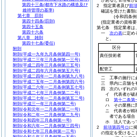
があると管理者が
第四十三条
(都市下水路の構造及び
2
指定業者及び
前
維持管理の基準)
確認を受けた書類
第七章
罰則
(令和四条
第四十四条
(罰則)
(指定業者の資格要
第四十五条
第七条
指定業者は
第四十六条
一
次の表
に定め
第八章
雑則
と。
第四十七条
(委任)
区分
附則
附則
(平成一九年九月条例第四一号)
責任技術者
附則
(平成二三年三月条例第一三号)
附則
(平成二四年三月条例第三五号)
配管工
附則
(平成二四年六月条例第五六号)
附則
(平成二四年一二月条例第九八号)
二
工事の施行に
附則
(平成二五年一二月条例第四六号)
三
県内に店舗を
附則
(平成二六年一二月条例第五七号)
四
次のいずれの
附則
(平成二七年三月条例第二二号)
イ
代表者が破
附則
(平成二七年一二月条例第五二号)
ロ
第十二条第
附則
(平成三一年三月条例第二号)
ハ
その業務に
附則
(令和元年一二月条例第二一号)
ニ
代表者が精
附則
(令和二年一二月条例第二九号)
者である場合
附則
(令和四年三月条例第一号)
ホ
法人であっ
附則
(令和六年一二月条例第三四号)
2
前項第四号ロ
に
附則
(令和七年三月条例第一三号)
の指定を受けるこ
附則
(令和八年三月条例第一五号)