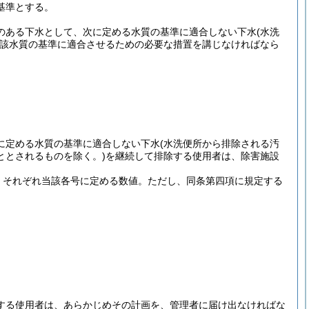
基準とする。
のある下水として、次に定める水質の基準に適合しない下水
(水洗
該水質の基準に適合させるための必要な措置を講じなければなら
に定める水質の基準に適合しない下水
(水洗便所から排除される汚
ととされるものを除く。)
を継続して排除する使用者は、除害施設
 それぞれ当該各号に定める数値。
ただし、同条第四項に規定する
する使用者は、あらかじめその計画を、管理者に届け出なければな