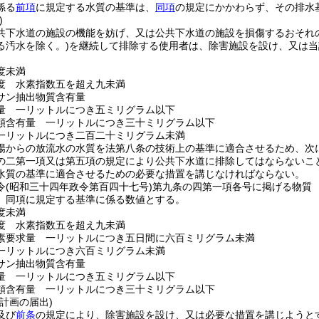
係る
前項
に規定する水質の基準は、
同項
の規定にかかわらず、その排水
)
共下水道の施設の機能を妨げ、又は公共下水道の施設を損傷するおそれ
る汚水を除く。)
を継続して排除する使用者は、除害施設を設け、又は当
度未満
度 水素指数五を超え九未満
サン抽出物質含有量
量 一リットルにつき五ミリグラム以下
類含有量 一リットルにつき三十ミリグラム以下
一リットルにつき二百二十ミリグラム未満
場からの放流水の水質を法第八条の技術上の基準に適合させるため、次
の二第一項又は第五項の規定により公共下水道に排除してはならないこ
水質の基準に適合させるための必要な措置を講じなければならない。
令
(昭和三十四年政令第百四十七号)
第九条の四第一項各号に掲げる物質
、同項に規定する基準に係る数値とする。
度未満
度 水素指数五を超え九未満
素要求量 一リットルにつき五日間に六百ミリグラム未満
一リットルにつき六百ミリグラム未満
サン抽出物質含有量
量 一リットルにつき五ミリグラム以下
類含有量 一リットルにつき三十ミリグラム以下
計画の届出)
及び
前条
の規定により、除害施設を設け、又は必要な措置を講じようと