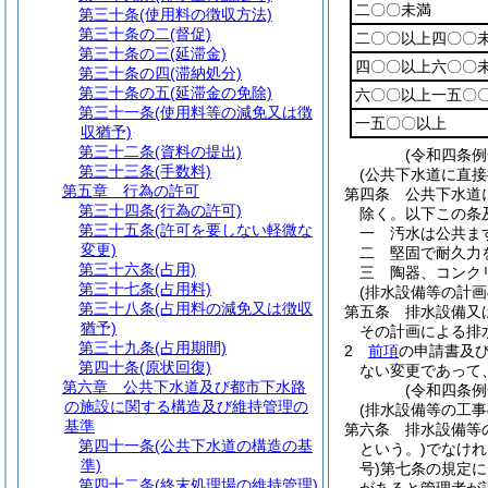
二〇〇未満
第三十条
(使用料の徴収方法)
第三十条の二
(督促)
二〇〇以上四〇〇
第三十条の三
(延滞金)
四〇〇以上六〇〇
第三十条の四
(滞納処分)
第三十条の五
(延滞金の免除)
六〇〇以上一五〇
第三十一条
(使用料等の減免又は徴
一五〇〇以上
収猶予)
第三十二条
(資料の提出)
(令和四条例
第三十三条
(手数料)
(公共下水道に直
第五章
行為の許可
第四条
公共下水道
第三十四条
(行為の許可)
除く。以下この条
第三十五条
(許可を要しない軽微な
一
汚水は公共ま
変更)
二
堅固で耐久力
第三十六条
(占用)
三
陶器、コンク
第三十七条
(占用料)
(排水設備等の計画
第三十八条
(占用料の減免又は徴収
第五条
排水設備又
猶予)
その計画による排
第三十九条
(占用期間)
2
前項
の申請書及
第四十条
(原状回復)
ない変更であって
第六章
公共下水道及び都市下水路
(令和四条例
の施設に関する構造及び維持管理の
(排水設備等の工事
基準
第六条
排水設備等
第四十一条
(公共下水道の構造の基
という。)
でなけれ
準)
号)
第七条の規定に
第四十二条
(終末処理場の維持管理)