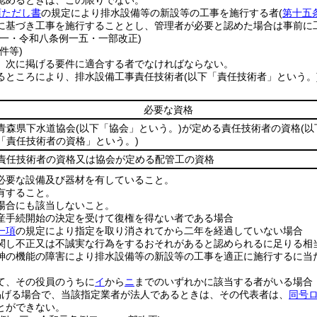
認めるときは、この限りでない。
項ただし書
の規定により排水設備等の新設等の工事を施行する者
(
第十五
に基づき工事を施行することとし、管理者が必要と認めた場合は事前に
例一・令和八条例一五・一部改正)
件等)
、次に掲げる要件に適合する者でなければならない。
るところにより、排水設備工事責任技術者
(以下「責任技術者」という。
必要な資格
青森県下水道協会
(以下「協会」という。)
が定める責任技術者の資格
(以
「責任技術者の資格」という。)
責任技術者の資格又は協会が定める配管工の資格
必要な設備及び器材を有していること。
有すること。
場合にも該当しないこと。
産手続開始の決定を受けて復権を得ない者である場合
一項
の規定により指定を取り消されてから二年を経過していない場合
関し不正又は不誠実な行為をするおそれがあると認められるに足りる相
神の機能の障害により排水設備等の新設等の工事を適正に施行するに当
て、その役員のうちに
イ
から
ニ
までのいずれかに該当する者がいる場合
掲げる場合で、当該指定業者が法人であるときは、その代表者は、
同号
とができない。