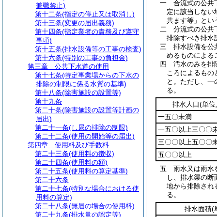
一
合流式の公共
兼職禁止)
定に該当しない
第十二条
(指定の停止又は取消し)
共ます等」とい
第十三条
(変更の届出義務)
二
分流式の公共
第十四条
(指定業者の責務及び遵守
排除すべき排水
事項)
三
排水設備を公
第十五条
(排水設備等の工事の検査)
めるものによる
第十六条
(特別の工事の負担金)
四
汚水のみを排
第三章
公共下水道の使用
ころによるもの
第十七条
(特定事業場からの下水の
と。
ただし、一
排除の制限に係る水質の基準)
る。
第十八条
(除害施設の設置等)
第十九条
排水人口
(単位
第二十条
(除害施設の設置等計画の
一五〇未満
届出)
第二十一条
(し尿の排除の制限)
一五〇以上三〇〇
第二十二条
(使用の開始等の届出)
三〇〇以上五〇〇
第四章
使用料及び手数料
第二十三条
(使用料の徴収)
五〇〇以上
第二十四条
(使用料の額)
五
雨水又は雨水
第二十五条
(使用料の算定基準)
し、排水渠の断
第二十六条
地から排除され
第二十七条
(特別な場合における使
る。
用料の算定)
第二十八条
(無届の場合の使用料)
排水面積
第二十九条
(排水量の認定等)