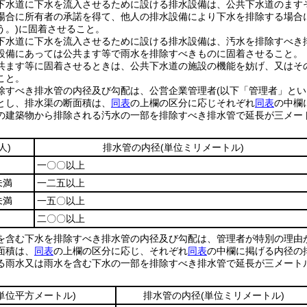
下水道に下水を流入させるために設ける排水設備は、公共下水道のます
場合に所有者の承諾を得て、他人の排水設備により下水を排除する場合
う。)
に固着させること。
下水道に下水を流入させるために設ける排水設備は、汚水を排除すべき
設備にあっては公共ます等で雨水を排除すべきものに固着させること。
共ます等に固着させるときは、公共下水道の施設の機能を妨げ、又はそ
こと。
除すべき排水管の内径及び勾配は、公営企業管理者
(以下「管理者」とい
とし、排水渠の断面積は、
同表
の上欄の区分に応じそれぞれ
同表
の中欄
の建築物から排除される汚水の一部を排除すべき排水管で延長が三メー
人)
排水管の内径
(単位ミリメートル)
一〇〇以上
未満
一二五以上
未満
一五〇以上
二〇〇以上
を含む下水を排除すべき排水管の内径及び勾配は、管理者が特別の理由
面積は、
同表
の上欄の区分に応じ、それぞれ
同表
の中欄に掲げる内径の
る雨水又は雨水を含む下水の一部を排除すべき排水管で延長が三メート
(単位平方メートル)
排水管の内径
(単位ミリメートル)