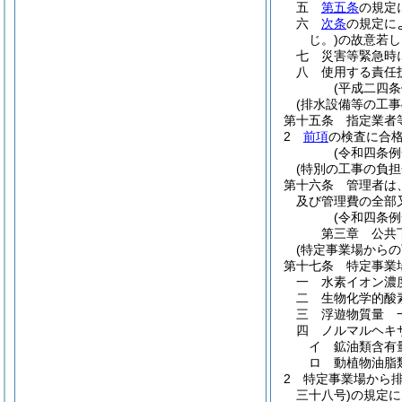
五
第五条
の規定
六
次条
の規定に
じ。)
の故意若し
七
災害等緊急時
八
使用する責任
(平成二四
(排水設備等の工事
第十五条
指定業者
2
前項
の検査に合
(令和四条
(特別の工事の負担
第十六条
管理者は
及び管理費の全部
(令和四条例
第三章
公共
(特定事業場から
第十七条
特定事業
一
水素イオン濃
二
生物化学的酸
三
浮遊物質量 
四
ノルマルヘキ
イ
鉱油類含有
ロ
動植物油脂
2
特定事業場から
三十八号)
の規定に