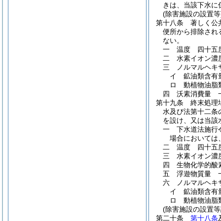
きは、当該下水に
(除害施設の設置等
第十八条
著しく公
便所から排除され
ない。
一
温度 四十五
二
水素イオン濃
三
ノルマルヘキ
イ
鉱油類含有
ロ
動植物油脂
四
沃素消費量 
第十九条
終末処理
水及び法第十二条
を設け、又は当該
一
下水道法施行
場合においては
二
温度 四十五
三
水素イオン濃
四
生物化学的酸
五
浮遊物質量 
六
ノルマルヘキ
イ
鉱油類含有
ロ
動植物油脂
(除害施設の設置等
第二十条
第十八条