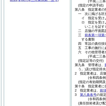
(平成二三
(指定の申請手続)
第八条
指定業者の
一
次に掲げる区
イ
指定を受け
ロ
指定を受け
いことを証す
二
店舗の平面図
三
前条第一項第
する書類
四
常設の責任技
五
工事の施行に
六
その他管理者
(平成二三
(指定証等の交付)
第九条
管理者は、
う。)
及び指定排水
2
指定業者は、店
(令和四条例
(指定の有効期間及
第十条
指定業者に
2
指定業者は、
前
3
第八条各号
の規
(令和四条例
(責任技術者及び配