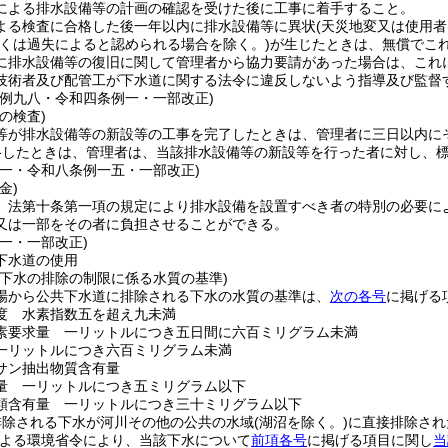
による排水設備等の計画の確認を受けた後に工事に着手すること。
よる検査に合格した後一年以内に排水設備等に異状
(天災地変又は使用者
くは過失によると認められる場合を除く。)
が生じたときは、無償でこ
に排水設備等の復旧に関して管理者から協力要請があった場合は、これ
技術者及び配管工が下水道に関する法令に違反しないよう指導及び監督
条例九八・令和四条例一・一部改正)
の検査)
等が排水設備等の新設等の工事を完了したときは、管理者に三日以内に
格したときは、管理者は、当該排水設備等の新設等を行った者に対し、
例一・令和八条例一五・一部改正)
金)
、法第十条第一項の規定により排水設備を設置すべき者の特別の必要に
又は一部をその者に負担させることができる。
一・一部改正)
下水道の使用
の下水の排除の制限に係る水質の基準)
場から公共下水道に排除される下水の水質の基準は、
次の各号
に掲げる
度 水素指数五を超え九未満
素要求量 一リットルにつき五日間に六百ミリグラム未満
一リットルにつき六百ミリグラム未満
サン抽出物質含有量
量 一リットルにつき五ミリグラム以下
類含有量 一リットルにつき三十ミリグラム以下
排除される下水が河川その他の公共の水域
(湖沼を除く。)
に直接排除され
よる環境省令により、当該下水について
前項各号
に掲げる項目に関し
当