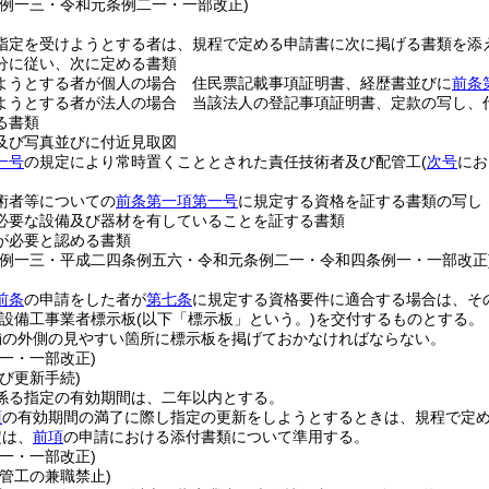
条例一三・令和元条例二一・一部改正)
指定を受けようとする者は、規程で定める申請書に次に掲げる書類を添
分に従い、次に定める書類
ようとする者が個人の場合 住民票記載事項証明書、経歴書並びに
前条
ようとする者が法人の場合 当該法人の登記事項証明書、定款の写し、
る書類
及び写真並びに付近見取図
一号
の規定により常時置くこととされた責任技術者及び配管工
(
次号
にお
術者等についての
前条第一項第一号
に規定する資格を証する書類の写し
必要な設備及び器材を有していることを証する書類
が必要と認める書類
条例一三・平成二四条例五六・令和元条例二一・令和四条例一・一部改正
前条
の申請をした者が
第七条
に規定する資格要件に適合する場合は、そ
設備工事業者標示板
(以下「標示板」という。)
を交付するものとする。
舗の外側の見やすい箇所に標示板を掲げておかなければならない。
一・一部改正)
び更新手続)
係る指定の有効期間は、二年以内とする。
項
の有効期間の満了に際し指定の更新をしようとするときは、規程で定
定は、
前項
の申請における添付書類について準用する。
一・一部改正)
管工の兼職禁止)