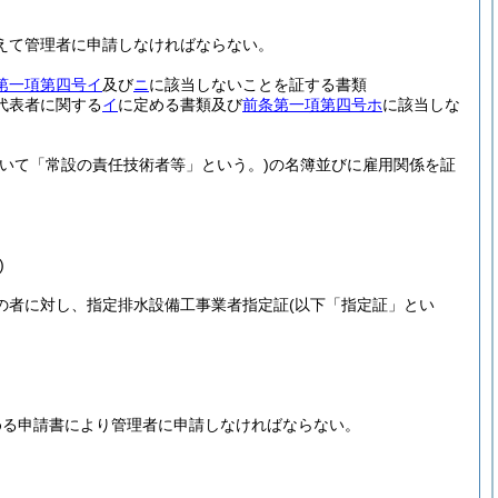
えて管理者に申請しなければならない。
第一項第四号イ
及び
ニ
に該当しないことを証する書類
代表者に関する
イ
に定める書類及び
前条第一項第四号ホ
に該当しな
いて「常設の責任技術者等」という。)
の名簿並びに雇用関係を証
)
の者に対し、指定排水設備工事業者指定証
(以下「指定証」とい
める申請書により管理者に申請しなければならない。