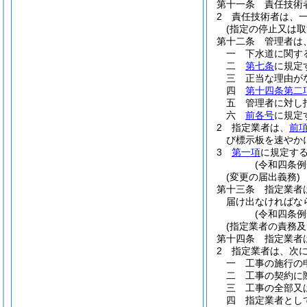
第十一条
責任技術
2
責任技術者は、
(指定の停止又は取
第十二条
管理者は
一
下水道に関す
二
第七条
に規定
三
正当な理由が
四
第十四条第二
五
管理者に対し
六
前各号
に規定
2
指定業者は、
前
び標示板を速やか
3
第一項
に規定す
(令和四条例
(変更の届出義務)
第十三条
指定業者
届け出なければな
(令和四条例
(指定業者の責務及
第十四条
指定業者
2
指定業者は、次
一
工事の施行の
二
工事の契約に
三
工事の全部又
四
指定業者とし