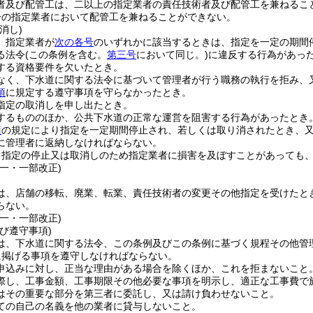
者及び配管工は、二以上の指定業者の責任技術者及び配管工を兼ねるこ
一の指定業者において配管工を兼ねることができない。
消し)
、指定業者が
次の各号
のいずれかに該当するときは、指定を一定の期間
る法令
(この条例を含む。
第三号
において同じ。)
に違反する行為があっ
する資格要件を欠いたとき。
なく、下水道に関する法令に基づいて管理者が行う職務の執行を拒み、
項
に規定する遵守事項を守らなかったとき。
指定の取消しを申し出たとき。
するもののほか、公共下水道の正常な運営を阻害する行為があったとき
項
の規定により指定を一定期間停止され、若しくは取り消されたとき、
に管理者に返納しなければならない。
る指定の停止又は取消しのため指定業者に損害を及ぼすことがあっても
一・一部改正)
は、店舗の移転、廃業、転業、責任技術者の変更その他指定を受けたと
らない。
一・一部改正)
び遵守事項)
は、下水道に関する法令、この条例及びこの条例に基づく規程その他管
に掲げる事項を遵守しなければならない。
申込みに対し、正当な理由がある場合を除くほか、これを拒まないこと
際し、工事金額、工事期限その他必要な事項を明示し、適正な工事費で
はその重要な部分を第三者に委託し、又は請け負わせないこと。
ての自己の名義を他の業者に貸与しないこと。