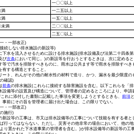
一〇〇以上
未満
一二五以上
未満
一五〇以上
〇未満
二〇〇以上
二五〇以上
一・一部改正)
接接続しない排水施設の新設等)
に下水を流入させるために設ける排水施設
(排水設備及び法第二十四条
及び
次条
において同じ。)
の新設等を行おうとするときは、次に定めると
す等で汚水を排除すべきものに、雨水は公共ます等で雨水を排除すべき
を有する構造とすること。
リート、れんがその他の耐水性の材料で造り、かつ、漏水を最少限度の
の確認)
は
前条
の排水施設
(これらに接続する除害施設を含む。以下これらを「排
水設備等の設置及び構造について、管理者の定めるところにより、申請
びこれに添付した書類に記載した事項を変更しようとするときも、
前項
、事前にその旨を管理者に届け出た場合は、この限りでない。
一・一部改正)
の施行)
の新設等の工事は、市又は排水設備等の工事について技能を有する者と
ば行ってはならない。
ただし、災害その他非常の場合において、他の地
より置かれた下水道事業の管理者を含む。)
が排水設備等の新設等の工