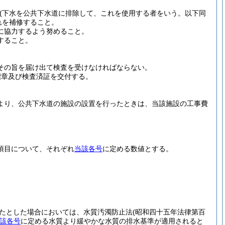
(下水を公共下水道に排除して、これを使用する者をいう。以下同
れを補修すること。
に協力するよう努めること。
すること。
その旨を届け出て検査を受けなければならない。
標章及び検査済証を交付する。
より、公共下水道の施設の設置を行ったときは、当該施設の工事費
項目について、それぞれ
当該各号
に定める数値とする。
たとした場合においては、水質汚濁防止法
(昭和四十五年法律第百
該各号
に定める水質より緩やかな水質の排水基準が適用されると