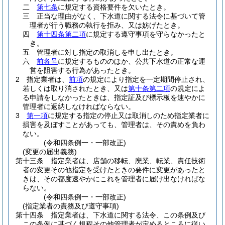
二
第七条
に規定する資格要件を欠いたとき。
三
正当な理由がなく、下水道に関する法令に基づいて管
理者が行う職務の執行を拒み、又は妨げたとき。
四
第十四条第二項
に規定する遵守事項を守らなかったと
き。
五
管理者に対し指定の取消しを申し出たとき。
六
前各号
に規定するもののほか、公共下水道の正常な運
営を阻害する行為があったとき。
2
指定業者は、
前項
の規定により指定を一定期間停止され、
若しくは取り消されたとき、又は
第十条第二項
の規定によ
る申請をしなかったときは、指定証及び標示板を速やかに
管理者に返納しなければならない。
3
第一項
に規定する指定の停止又は取消しのため指定業者に
損害を及ぼすことがあっても、管理者は、その責めを負わ
ない。
(令和四条例一・一部改正)
(変更の届出義務)
第十三条
指定業者は、店舗の移転、廃業、転業、責任技術
者の変更その他指定を受けたときの要件に変更があったと
きは、その都度速やかにこれを管理者に届け出なければな
らない。
(令和四条例一・一部改正)
(指定業者の責務及び遵守事項)
第十四条
指定業者は、下水道に関する法令、この条例及び
この条例に基づく規程その他管理者が定めるところに従い