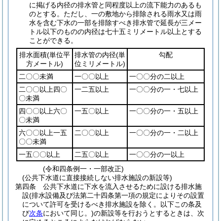
に掲げる内径の排水管と同程度以上の流下能力のあるも
のとする。
ただし、一の敷地から排除される雨水又は雨
水を含む下水の一部を排除すべき排水管で延長が三メー
トル以下のものの内径は七十五ミリメートル以上とする
ことができる。
排水面積
(単位平
排水管の内径
(単
勾配
方メートル)
位ミリメートル)
二〇〇未満
一〇〇以上
一〇〇分の二以上
二〇〇以上四〇
一二五以上
一〇〇分の一・七以上
〇未満
四〇〇以上六〇
一五〇以上
一〇〇分の一・五以上
〇未満
六〇〇以上一五
二〇〇以上
一〇〇分の一・二以上
〇〇未満
一五〇〇以上
二五〇以上
一〇〇分の一以上
(令和四条例一・一部改正)
(公共下水道に直接接続しない排水施設の新設等)
第四条
公共下水道に下水を流入させるために設ける排水施
設
(排水設備及び法第二十四条第一項の規定によりその設置
について許可を受けるべき排水施設を除く。以下この条及
び
次条
において同じ。)
の新設等を行おうとするときは、次