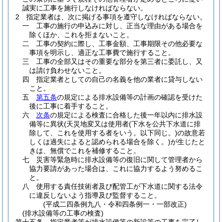
誠実に工事を施行しなければならない。
2
指定業者は、次に掲げる事項を遵守しなければならない。
一
工事の施行の申込みに対し、正当な理由がある場合を
除くほか、これを拒まないこと。
二
工事の契約に際し、工事金額、工事期限その他必要な
事項を明示し、適正な工事費で施行すること。
三
工事の全部又はその重要な部分を第三者に委託し、又
は請け負わせないこと。
四
指定業者としての自己の名義を他の業者に貸与しない
こと。
五
第五条
の規定による排水設備等の計画の確認を受けた
後に工事に着手すること。
六
次条
の規定による検査に合格した後一年以内に排水設
備等に異状
(天災地変又は使用者
(下水を公共下水道に排
除して、これを使用する者をいう。以下同じ。)
の故意若
しくは過失によると認められる場合を除く。)
が生じたと
きは、無償でこれを補修すること。
七
災害等緊急時に排水設備等の復旧に関して管理者から
協力要請があった場合は、これに協力するよう努めるこ
と。
八
使用する責任技術者及び配管工が下水道に関する法令
に違反しないよう指導及び監督すること。
(平成二四条例九八・令和四条例一・一部改正)
(排水設備等の工事の検査)