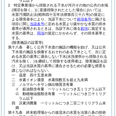
ラム以下
2
特定事業場から排除される下水が河川その他の公共の水域
(湖沼を除く。)
に直接排除されたとした場合においては、
水質汚濁防止法
(昭和四十五年法律第百三十八号)
の規定に
よる環境省令により、当該下水について
前項各号
に掲げる
項目に関し
当該各号
に定める水質より緩やかな水質の排水
基準が適用されるときは、当該下水に係る
前項
に規定する
水質の基準は、
同項
の規定にかかわらず、その排水基準と
する。
(除害施設の設置等)
第十八条
著しく公共下水道の施設の機能を妨げ、又は公共
下水道の施設を損傷するおそれのある下水として、次に定
める水質の基準に適合しない下水
(水洗便所から排除される
汚水を除く。)
を継続して排除する使用者は、除害施設を設
け、又は当該水質の基準に適合させるための必要な措置を
講じなければならない。
一
温度 四十五度未満
二
水素イオン濃度 水素指数五を超え九未満
三
ノルマルヘキサン抽出物質含有量
イ
鉱油類含有量 一リットルにつき五ミリグラム以下
ロ
動植物油脂類含有量 一リットルにつき三十ミリグ
ラム以下
四
沃素消費量 一リットルにつき二百二十ミリグラム未
満
第十九条
終末処理場からの放流水の水質を法第八条の技術