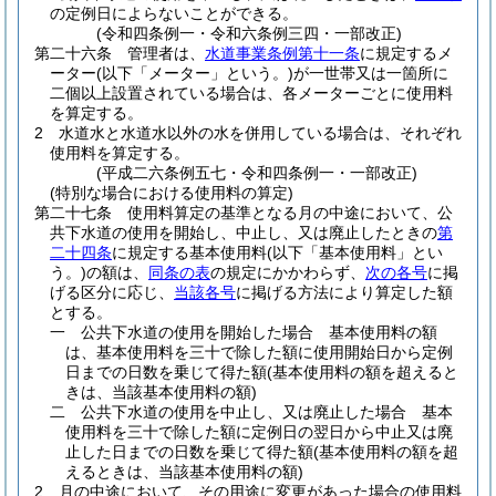
の定例日によらないことができる。
(令和四条例一・令和六条例三四・一部改正)
第二十六条
管理者は、
水道事業条例第十一条
に規定するメ
ーター
(以下「メーター」という。)
が一世帯又は一箇所に
二個以上設置されている場合は、各メーターごとに使用料
を算定する。
2
水道水と水道水以外の水を併用している場合は、それぞれ
使用料を算定する。
(平成二六条例五七・令和四条例一・一部改正)
(特別な場合における使用料の算定)
第二十七条
使用料算定の基準となる月の中途において、公
共下水道の使用を開始し、中止し、又は廃止したときの
第
二十四条
に規定する基本使用料
(以下「基本使用料」とい
う。)
の額は、
同条の表
の規定にかかわらず、
次の各号
に掲
げる区分に応じ、
当該各号
に掲げる方法により算定した額
とする。
一
公共下水道の使用を開始した場合 基本使用料の額
は、基本使用料を三十で除した額に使用開始日から定例
日までの日数を乗じて得た額
(基本使用料の額を超えると
きは、当該基本使用料の額)
二
公共下水道の使用を中止し、又は廃止した場合 基本
使用料を三十で除した額に定例日の翌日から中止又は廃
止した日までの日数を乗じて得た額
(基本使用料の額を超
えるときは、当該基本使用料の額)
2
月の中途において、その用途に変更があった場合の使用料