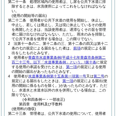
第二十一条
処理区域内の使用者は、し尿を公共下水道に排
除するときは、水洗便所によってこれをしなければならな
い。
(使用の開始等の届出)
第二十二条
使用者が公共下水道の使用を開始し、休止し、
中止し、若しくは廃止し、又は現に休止しているその使用
を再開したときは、当該使用者は、遅滞なくその旨を管理
者に届け出なければならない。
ただし、雨水のみを排除し
て公共下水道を使用する場合は、この限りでない。
2
法第十一条の二、第十二条の三、第十二条の四又は第十二
条の七の規定による届出をした者は、
前項
の規定による届
出をしたものとみなす。
3
使用者が
青森市水道事業条例
(平成十七年青森市条例第二
百二十三号。以下「水道事業条例」という。)
第十条
に規定
する使用の承認を受けたときは、
第一項
の規定による使用
の開始の届出があったものとみなす。
4
使用者が
水道事業条例第十五条第一項第一号
又は
第二号
の
規定による届出をしたときは、
第一項
の規定による届出
(使
用の開始に係るものを除く。)
があったものとみなす。
ただ
し、水道水と水道水以外の水を併用している場合は、この
限りでない。
(令和四条例一・一部改正)
第四章
使用料及び手数料
(使用料の徴収)
第二十三条
管理者は、公共下水道の使用について、使用者