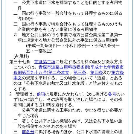
一
公共下水道に下水を排除することを目的とする占用物
件
二
国の行う事業で一般会計をもって経理するものに係る
占用物件
三
国の行う事業で特別会計をもって経理するもののうち
企業的性格を有しない事業に係る占用物件
四
地方公共団体の行う事業で地方公営企業法第二条第一
項に規定する地方公営企業以外の事業に係る占用物件
(平成一九条例四一・令和四条例一・令和八条例一
五・一部改正)
(占用料)
第三十七条
前条第二項
に規定する占用料の額及び徴収方法
については、
青森市道路占用料徴収条例
(平成十七年青森市
条例第百九十八号)
第二条本文
、
第三条
、
第四条
及び
第六条
本文
の規定を準用する。
この場合において「道路」とある
のは「公共下水道の敷地又は排水施設」と読み替えるもの
とする。
2
管理者は、
前項
の規定にかかわらず、次に掲げる
各号
のい
ずれかに該当し、その許可を取り消した場合には、その残
期間に属する占用料を還付する。
一
公共下水道に関する工事のため、やむを得ない必要が
生じた場合
二
著しく公共下水道の機能を妨げ、又は公共下水道の施
設を損傷するおそれのある場合
三
前各号
に掲げる場合のほか、公共下水道の管理上の理