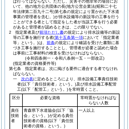
ば行ってはならない。
ただし、災害その他非常の場合にお
いて、他の地方公共団体の長
(地方公営企業法
(昭和二十七
年法律第二百九十二号)
第七条の規定により置かれた下水道
事業の管理者を含む。)
が排水設備等の新設等の工事を行う
ことができる者として指定をした者が当該工事を行う必要
があると管理者が認めるときは、この限りでない。
2
指定業者及び
前項ただし書
の規定により排水設備等の新設
等の工事を施行する者
(
第十五条第一項
において「指定業者
等」という。)
は、
前条
の規定により確認を受けた書類に基
づき工事を施行することとし、管理者が必要と認めた場合
は事前に工事材料の検査を受けなければならない。
(令和四条例一・令和八条例一五・一部改正)
(指定業者の資格要件等)
第七条
指定業者は、次に掲げる要件に適合する者でなけれ
ばならない。
一
次の表
に定めるところにより、排水設備工事責任技術
者
(以下「責任技術者」という。)
及び排水設備工事配管
工
(以下「配管工」という。)
を常時置くこと。
区分
必要な資格
常時置かなければな
らない人数
責任
青森県下水道協会
(以下「協
一人以上
技術
会」という。)
が定める責任
者
技術者の資格
(以下「責任技
術者の資格」という。)