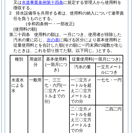
又は
水道事業条例第十四条
に規定する管理人から使用料を
徴収する。
2
排水設備等を共用する者は、使用料の納入について連帯責
任を負うものとする。
(令和四条例一・一部改正)
(使用料の額)
第二十四条
使用料の額は、一月につき、使用者が排除した
汚水の量に応じ、
次の表
に掲げる区分により基本使用料と
従量使用料とを合計した額
(その額に一円未満の端数が生じ
たときは、これを切り捨てた額。以下同じ。)
とする。
種別
用途区
基本使用料
従量使用料
(一箇月につき)
分
(一箇月につ
汚水の量
一立方メート
き)
ルにつき
水道水
一般用
一、三三
一〇立方メ
一七七・一円
による
七・六円
(一
ートルを超
水
〇立方メー
え二〇立方
トルまでの
メートルま
分)
での分
二〇立方メ
二四二円
ートルを超
え三〇立方
メートルま
での分