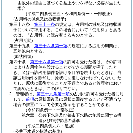
由以外の理由に基づく公益上やむを得ない必要が生じた
場合
(平成二四条例三五・令和四条例一・一部改正)
(占用料の減免又は徴収猶予)
第三十八条
第三十一条
の規定は、占用料の減免又は徴収猶
予について準用する。
この場合において「使用料」とある
のは、「占用料」と読み替えるものとする。
(占用期間)
第三十九条
第三十六条第一項
の規定による占用の期間は、
五年以内とする。
(原状回復)
第四十条
第三十六条第一項
の許可を受けた者は、その許可
により占用物件を設けることができる期間が満了したと
き、又は当該占用物件を設ける目的を廃止したときは、当
該占用物件を除却し、原状に回復しなければならない。
た
だし、原状に回復することが不適当であると管理者におい
て認めたときは、この限りでない。
2
管理者は、
第三十六条第一項
の占用の許可を受けた者に対
して、
前項
の原状回復又は原状に回復することが不適当な
場合の措置について必要な指示をすることができる。
(令和四条例一・一部改正)
第六章
公共下水道及び都市下水路の施設に関する構
造及び維持管理の基準
(平成二四条例九八・追加)
(公共下水道の構造の基準)