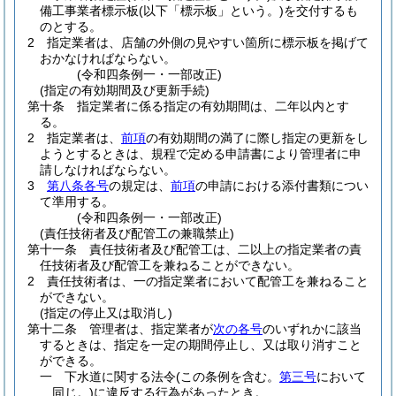
備工事業者標示板
(以下「標示板」という。)
を交付するも
のとする。
2
指定業者は、店舗の外側の見やすい箇所に標示板を掲げて
おかなければならない。
(令和四条例一・一部改正)
(指定の有効期間及び更新手続)
第十条
指定業者に係る指定の有効期間は、二年以内とす
る。
2
指定業者は、
前項
の有効期間の満了に際し指定の更新をし
ようとするときは、規程で定める申請書により管理者に申
請しなければならない。
3
第八条各号
の規定は、
前項
の申請における添付書類につい
て準用する。
(令和四条例一・一部改正)
(責任技術者及び配管工の兼職禁止)
第十一条
責任技術者及び配管工は、二以上の指定業者の責
任技術者及び配管工を兼ねることができない。
2
責任技術者は、一の指定業者において配管工を兼ねること
ができない。
(指定の停止又は取消し)
第十二条
管理者は、指定業者が
次の各号
のいずれかに該当
するときは、指定を一定の期間停止し、又は取り消すこと
ができる。
一
下水道に関する法令
(この条例を含む。
第三号
において
同じ。)
に違反する行為があったとき。