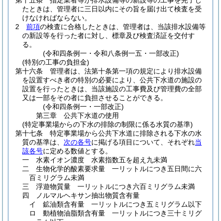
第十五条
指定業者等が排水設備等の新設等の工事を完了し
たときは、管理者に三日以内にその旨を届け出て検査を受
けなければならない。
2
前項
の検査に合格したときは、管理者は、当該排水設備等
の新設等を行った者に対し、標章及び検査済証を交付す
る。
(令和四条例一・令和八条例一五・一部改正)
(特別の工事の負担金)
第十六条
管理者は、法第十条第一項の規定により排水設備
を設置すべき者の特別の必要により、公共下水道の施設の
設置を行ったときは、当該施設の工事費及び管理費の全部
又は一部をその者に負担させることができる。
(令和四条例一・一部改正)
第三章
公共下水道の使用
(特定事業場からの下水の排除の制限に係る水質の基準)
第十七条
特定事業場から公共下水道に排除される下水の水
質の基準は、
次の各号
に掲げる項目について、それぞれ
当
該各号
に定める数値とする。
一
水素イオン濃度 水素指数五を超え九未満
二
生物化学的酸素要求量 一リットルにつき五日間に六
百ミリグラム未満
三
浮遊物質量 一リットルにつき六百ミリグラム未満
四
ノルマルヘキサン抽出物質含有量
イ
鉱油類含有量 一リットルにつき五ミリグラム以下
ロ
動植物油脂類含有量 一リットルにつき三十ミリグ