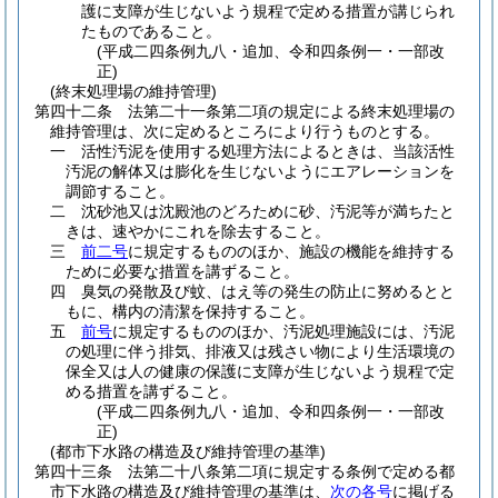
護に支障が生じないよう規程で定める措置が講じられ
たものであること。
(平成二四条例九八・追加、令和四条例一・一部改
正)
(終末処理場の維持管理)
第四十二条
法第二十一条第二項の規定による終末処理場の
維持管理は、次に定めるところにより行うものとする。
一
活性汚泥を使用する処理方法によるときは、当該活性
汚泥の解体又は膨化を生じないようにエアレーションを
調節すること。
二
沈砂池又は沈殿池のどろために砂、汚泥等が満ちたと
きは、速やかにこれを除去すること。
三
前二号
に規定するもののほか、施設の機能を維持する
ために必要な措置を講ずること。
四
臭気の発散及び蚊、はえ等の発生の防止に努めるとと
もに、構内の清潔を保持すること。
五
前号
に規定するもののほか、汚泥処理施設には、汚泥
の処理に伴う排気、排液又は残さい物により生活環境の
保全又は人の健康の保護に支障が生じないよう規程で定
める措置を講ずること。
(平成二四条例九八・追加、令和四条例一・一部改
正)
(都市下水路の構造及び維持管理の基準)
第四十三条
法第二十八条第二項に規定する条例で定める都
市下水路の構造及び維持管理の基準は、
次の各号
に掲げる