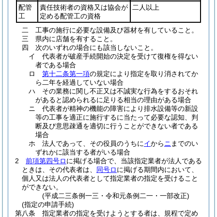
配管
責任技術者の資格又は協会が
二人以上
工
定める配管工の資格
二
工事の施行に必要な設備及び器材を有していること。
三
県内に店舗を有すること。
四
次のいずれの場合にも該当しないこと。
イ
代表者が破産手続開始の決定を受けて復権を得ない
者である場合
ロ
第十二条第一項
の規定により指定を取り消されてか
ら二年を経過していない場合
ハ
その業務に関し不正又は不誠実な行為をするおそれ
があると認められるに足りる相当の理由がある場合
ニ
代表者が精神の機能の障害により排水設備等の新設
等の工事を適正に施行するに当たって必要な認知、判
断及び意思疎通を適切に行うことができない者である
場合
ホ
法人であって、その役員のうちに
イ
から
ニ
までのい
ずれかに該当する者がいる場合
2
前項第四号ロ
に掲げる場合で、当該指定業者が法人である
ときは、その代表者は、
同号ロ
に掲げる期間内において、
個人又は法人の代表者として指定業者の指定を受けること
ができない。
(平成二三条例一三・令和元条例二一・一部改正)
(指定の申請手続)
第八条
指定業者の指定を受けようとする者は、規程で定め