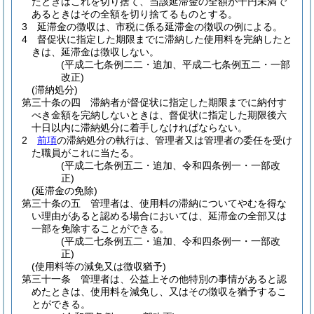
たときはこれを切り捨て、当該延滞金の全額が千円未満で
あるときはその全額を切り捨てるものとする。
3
延滞金の徴収は、市税に係る延滞金の徴収の例による。
4
督促状に指定した期限までに滞納した使用料を完納したと
きは、延滞金は徴収しない。
(平成二七条例二二・追加、平成二七条例五二・一部
改正)
(滞納処分)
第三十条の四
滞納者が督促状に指定した期限までに納付す
べき金額を完納しないときは、督促状に指定した期限後六
十日以内に滞納処分に着手しなければならない。
2
前項
の滞納処分の執行は、管理者又は管理者の委任を受け
た職員がこれに当たる。
(平成二七条例五二・追加、令和四条例一・一部改
正)
(延滞金の免除)
第三十条の五
管理者は、使用料の滞納についてやむを得な
い理由があると認める場合においては、延滞金の全部又は
一部を免除することができる。
(平成二七条例五二・追加、令和四条例一・一部改
正)
(使用料等の減免又は徴収猶予)
第三十一条
管理者は、公益上その他特別の事情があると認
めたときは、使用料を減免し、又はその徴収を猶予するこ
とができる。