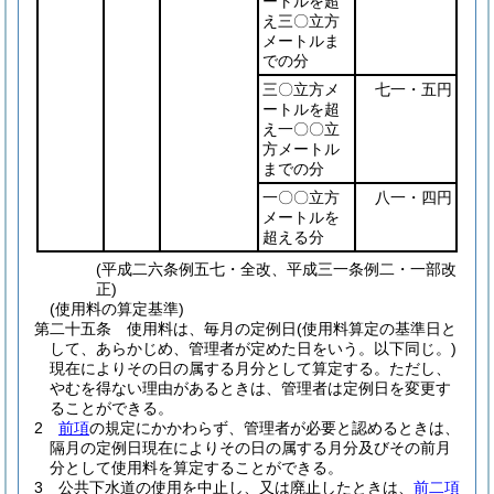
ートルを超
え三〇立方
メートルま
での分
三〇立方メ
七一・五円
ートルを超
え一〇〇立
方メートル
までの分
一〇〇立方
八一・四円
メートルを
超える分
(平成二六条例五七・全改、平成三一条例二・一部改
正)
(使用料の算定基準)
第二十五条
使用料は、毎月の定例日
(使用料算定の基準日と
して、あらかじめ、管理者が定めた日をいう。以下同じ。)
現在によりその日の属する月分として算定する。
ただし、
やむを得ない理由があるときは、管理者は定例日を変更す
ることができる。
2
前項
の規定にかかわらず、管理者が必要と認めるときは、
隔月の定例日現在によりその日の属する月分及びその前月
分として使用料を算定することができる。
3
公共下水道の使用を中止し、又は廃止したときは、
前二項