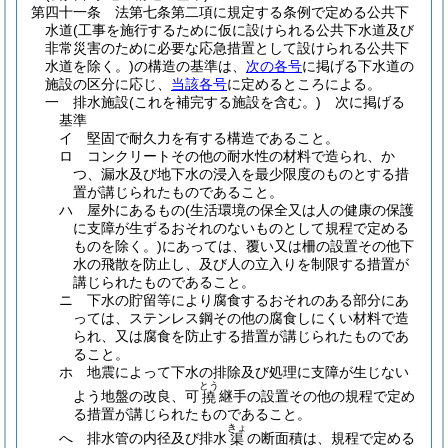
第四十一条
法第七条第二項に規定する条例で定める公共下
水道
(工事を施行するために仮に設けられる公共下水道及び
非常災害のために必要な応急措置として設けられる公共下
水道を除く。)
の構造の基準は、
次の各号
に掲げる下水道の
施設の区分に応じ、
当該各号
に定めるところによる。
一
排水施設
(これを補完する施設を含む。)
次に掲げる
基準
イ
堅固で耐久力を有する構造であること。
ロ
コンクリートその他の耐水性の材料で造られ、か
つ、漏水及び地下水の浸入を最少限度のものとする措
置が講じられたものであること。
ハ
屋外にあるもの
(生活環境の保全又は人の健康の保護
に支障が生ずるおそれのないものとして規程で定める
ものを除く。)
にあっては、覆い又は柵の設置その他下
水の飛散を防止し、及び人の立入りを制限する措置が
講じられたものであること。
ニ
下水の貯留等により腐食するおそれのある部分にあ
っては、ステンレス鋼その他の腐食しにくい材料で造
られ、又は腐食を防止する措置が講じられたものであ
ること。
ホ
地震によって下水の排除及び処理に支障が生じない
とう
よう地盤の改良、可
継手の設置その他の規程で定め
撓
る措置が講じられたものであること。
きょ
へ
排水管の内径及び排水
の断面積は、規程で定める
渠