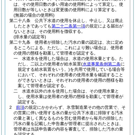
は、その使用日数の多い用途の使用料によって算定し、使
用日数が等しいときは変更後の使用料により算定する。
(無届の場合の使用料)
第二十八条
公共下水道の使用を休止し、中止し、又は廃止
したときであっても
第二十二条第一項
の規定による届出が
ないときは、その使用料を徴収する。
(排水量の認定等)
第二十九条
使用者が排除した汚水の量の認定は、次に定め
るところによる。
ただし、これにより難い場合は、使用者
の使用の態様を勘案して管理者が認定する。
一
水道水を使用した場合は、水道の使用水量とする。
た
だし、二以上の使用者が給水装置
(
水道事業条例第二条
に
規定する給水装置をいう。)
を共用で使用している場合等
において、それぞれの使用者の使用水量を確認すること
ができないときは、それぞれの使用者の使用の態様を勘
案して管理者が認定する。
二
水道水以外の水を使用した場合は、その使用水量と
し、使用水量は使用者の使用の態様を勘案して管理者が
認定する。
2
前項
の規定にかかわらず、氷雪製造業その他の営業で、そ
の営業に伴い使用する水の量が公共下水道に排除する汚水
の量と著しく異なるものを営む使用者から毎月の排除した
汚水の量を記載した申告書が管理者に提出されたときは、
管理者は当該申告書の内容を審査して、排除した汚水の量
を認定する。