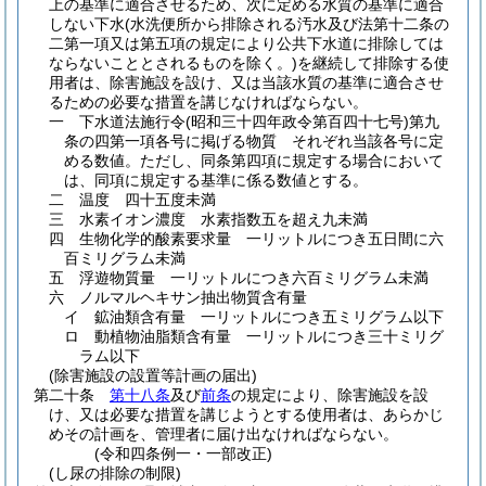
上の基準に適合させるため、次に定める水質の基準に適合
しない下水
(水洗便所から排除される汚水及び法第十二条の
二第一項又は第五項の規定により公共下水道に排除しては
ならないこととされるものを除く。)
を継続して排除する使
用者は、除害施設を設け、又は当該水質の基準に適合させ
るための必要な措置を講じなければならない。
一
下水道法施行令
(昭和三十四年政令第百四十七号)
第九
条の四第一項各号に掲げる物質 それぞれ当該各号に定
める数値。
ただし、同条第四項に規定する場合において
は、同項に規定する基準に係る数値とする。
二
温度 四十五度未満
三
水素イオン濃度 水素指数五を超え九未満
四
生物化学的酸素要求量 一リットルにつき五日間に六
百ミリグラム未満
五
浮遊物質量 一リットルにつき六百ミリグラム未満
六
ノルマルヘキサン抽出物質含有量
イ
鉱油類含有量 一リットルにつき五ミリグラム以下
ロ
動植物油脂類含有量 一リットルにつき三十ミリグ
ラム以下
(除害施設の設置等計画の届出)
第二十条
第十八条
及び
前条
の規定により、除害施設を設
け、又は必要な措置を講じようとする使用者は、あらかじ
めその計画を、管理者に届け出なければならない。
(令和四条例一・一部改正)
(し尿の排除の制限)