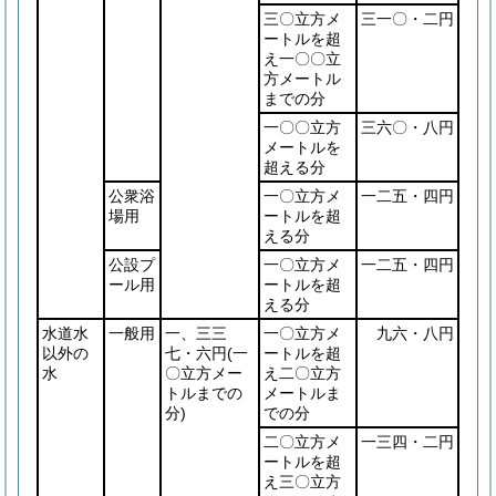
三〇立方メ
三一〇・二円
ートルを超
え一〇〇立
方メートル
までの分
一〇〇立方
三六〇・八円
メートルを
超える分
公衆浴
一〇立方メ
一二五・四円
場用
ートルを超
える分
公設プ
一〇立方メ
一二五・四円
ール用
ートルを超
える分
水道水
一般用
一、三三
一〇立方メ
九六・八円
以外の
七・六円
(一
ートルを超
水
〇立方メー
え二〇立方
トルまでの
メートルま
分)
での分
二〇立方メ
一三四・二円
ートルを超
え三〇立方