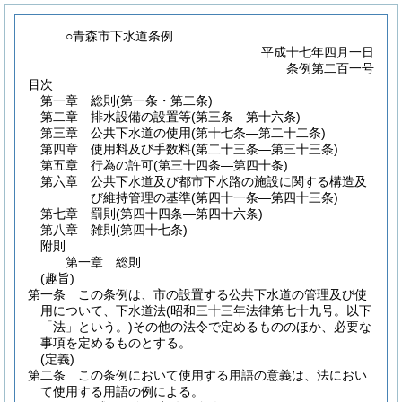
○青森市下水道条例
平成十七年四月一日
条例第二百一号
目次
第一章
総則
(第一条・第二条)
第二章
排水設備の設置等
(第三条―第十六条)
第三章
公共下水道の使用
(第十七条―第二十二条)
第四章
使用料及び手数料
(第二十三条―第三十三条)
第五章
行為の許可
(第三十四条―第四十条)
第六章
公共下水道及び都市下水路の施設に関する構造及
び維持管理の基準
(第四十一条―第四十三条)
第七章
罰則
(第四十四条―第四十六条)
第八章
雑則
(第四十七条)
附則
第一章
総則
(趣旨)
第一条
この条例は、市の設置する公共下水道の管理及び使
用について、下水道法
(昭和三十三年法律第七十九号。以下
「法」という。)
その他の法令で定めるもののほか、必要な
事項を定めるものとする。
(定義)
第二条
この条例において使用する用語の意義は、法におい
て使用する用語の例による。