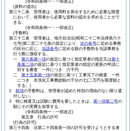
(令和四条例一・一部改正)
(資料の提出)
第三十二条
管理者は、使用料を算出するために必要な限度
において、使用者から必要な資料の提出を求めることがで
きる。
(令和四条例一・一部改正)
(手数料)
第三十三条
管理者は、地方自治法
(昭和二十二年法律第六十
七号)
第二百二十七条の規定により、
次の各号
に定める事務
の区分に応じ、
当該各号
に定める額の手数料を当該事務を
行う際に徴収する。
一
第六条第一項
の規定に基づく指定業者の指定又は
第十
条第二項
の規定に基づく指定業者の指定の更新の申請に
対する審査 一件につき 六千円
二
第十五条第一項
の規定に基づく工事完了の検査 一件
につき 水洗化工事費総額の千分の七
(二万円を限度額と
する。)
2
前項
の手数料は、管理者が認めた特別の理由のない限り還
付しない。
3
特に検査又は試験に費用を要したときは、
第一項第二号
の
額にその実費を加算する。
(令和四条例一・一部改正)
第五章
行為の許可
(行為の許可)
第三十四条
法第二十四条第一項の許可を受けようとする者