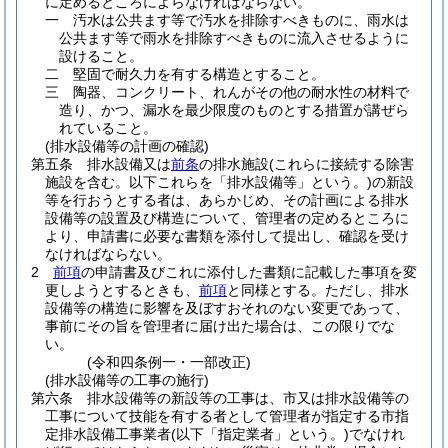
に定めるところによらなければならない。
一
汚水は公共ます等で汚水を排除すべきものに、雨水は
公共ます等で雨水を排除すべきものに流入させるように
設けること。
二
堅固で耐久力を有する構造とすること。
三
陶器、コンクリート、れんがその他の耐水性の材料で
造り、かつ、漏水を最少限度のものとする措置が講ぜら
れていること。
(排水設備等の計画の確認)
第五条
排水設備又は
前条
の排水施設
(これらに接続する除害
施設を含む。以下これらを「排水設備等」という。)
の新設
等を行おうとする者は、あらかじめ、その計画による排水
設備等の設置及び構造について、管理者の定めるところに
より、申請書に必要な書類を添付して提出し、確認を受け
なければならない。
2
前項
の申請書及びこれに添付した書類に記載した事項を変
更しようとするときも、
前項
と同様とする。
ただし、排水
設備等の構造に影響を及ぼすおそれのない変更であって、
事前にその旨を管理者に届け出た場合は、この限りでな
い。
(令和四条例一・一部改正)
(排水設備等の工事の施行)
第六条
排水設備等の新設等の工事は、市又は排水設備等の
工事について技能を有する者として管理者が指定する市指
定排水設備工事業者
(以下「指定業者」という。)
でなけれ