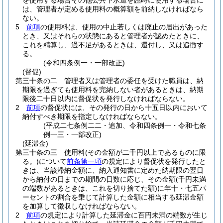
を使用する場合その他公共下水道を臨時に使用する場合に
は、管理者が定める使用料の概算額を前納しなければなら
ない。
5
前項
の使用料は、使用の中止若しくは廃止の届出があった
とき、又はそれらの状態にあると管理者が認めたときに、
これを精算し、過不足があるときは、還付し、又は追徴す
る。
(令和四条例一・一部改正)
(督促)
第三十条の二
管理者又は管理者の委任を受けた職員は、納
期限を過ぎても使用料を完納しない者があるときは、納期
限後二十日以内に督促状を発行しなければならない。
2
前項
の督促状には、その発行の日から十五日以内において
納付すべき期限を指定しなければならない。
(平成二七条例二二・追加、令和四条例一・令和七条
例一三・一部改正)
(延滞金)
第三十条の三
使用料
(その金額が二千円以上であるものに限
る。)
について
前条第一項
の規定により督促状を発行したと
きは、当該滞納金額に、納入通知書に定めた納期限の翌日
から納付の日までの期間の日数に応じ、その金額
(千円未満
の端数があるときは、これを切り捨てた額)
に年十・七五パ
ーセントの割合を乗じて計算した金額に相当する延滞金額
を加算して徴収しなければならない。
2
前項
の規定により計算した延滞金に百円未満の端数が生じ