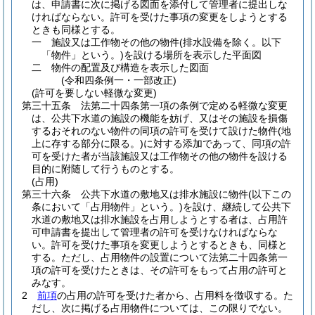
は、申請書に次に掲げる図面を添付して管理者に提出しな
ければならない。
許可を受けた事項の変更をしようとする
ときも同様とする。
一
施設又は工作物その他の物件
(排水設備を除く。以下
「物件」という。)
を設ける場所を表示した平面図
二
物件の配置及び構造を表示した図面
(令和四条例一・一部改正)
(許可を要しない軽微な変更)
第三十五条
法第二十四条第一項の条例で定める軽微な変更
は、公共下水道の施設の機能を妨げ、又はその施設を損傷
するおそれのない物件の同項の許可を受けて設けた物件
(地
上に存する部分に限る。)
に対する添加であって、同項の許
可を受けた者が当該施設又は工作物その他の物件を設ける
目的に附随して行うものとする。
(占用)
第三十六条
公共下水道の敷地又は排水施設に物件
(以下この
条において「占用物件」という。)
を設け、継続して公共下
水道の敷地又は排水施設を占用しようとする者は、占用許
可申請書を提出して管理者の許可を受けなければならな
い。
許可を受けた事項を変更しようとするときも、同様と
する。
ただし、占用物件の設置について法第二十四条第一
項の許可を受けたときは、その許可をもって占用の許可と
みなす。
2
前項
の占用の許可を受けた者から、占用料を徴収する。
た
だし、次に掲げる占用物件については、この限りでない。