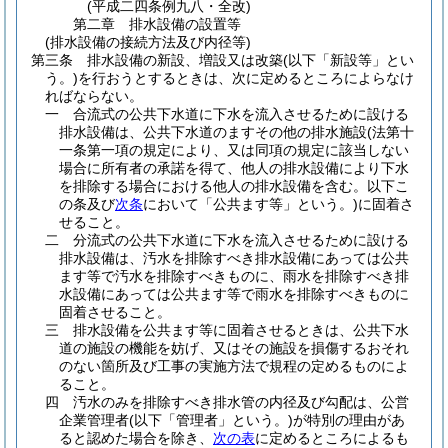
(平成二四条例九八・全改)
第二章
排水設備の設置等
(排水設備の接続方法及び内径等)
第三条
排水設備の新設、増設又は改築
(以下「新設等」とい
う。)
を行おうとするときは、次に定めるところによらなけ
ればならない。
一
合流式の公共下水道に下水を流入させるために設ける
排水設備は、公共下水道のますその他の排水施設
(法第十
一条第一項の規定により、又は同項の規定に該当しない
場合に所有者の承諾を得て、他人の排水設備により下水
を排除する場合における他人の排水設備を含む。以下こ
の条及び
次条
において「公共ます等」という。)
に固着さ
せること。
二
分流式の公共下水道に下水を流入させるために設ける
排水設備は、汚水を排除すべき排水設備にあっては公共
ます等で汚水を排除すべきものに、雨水を排除すべき排
水設備にあっては公共ます等で雨水を排除すべきものに
固着させること。
三
排水設備を公共ます等に固着させるときは、公共下水
道の施設の機能を妨げ、又はその施設を損傷するおそれ
のない箇所及び工事の実施方法で規程の定めるものによ
ること。
四
汚水のみを排除すべき排水管の内径及び勾配は、公営
企業管理者
(以下「管理者」という。)
が特別の理由があ
ると認めた場合を除き、
次の表
に定めるところによるも