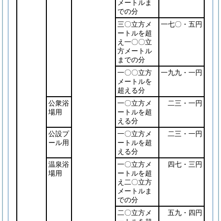
メートルま
での分
三〇立方メ
一七〇・五円
ートルを超
え一〇〇立
方メートル
までの分
一〇〇立方
一九九・一円
メートルを
超える分
公衆浴
一〇立方メ
二三・一円
場用
ートルを超
える分
公設プ
一〇立方メ
二三・一円
ール用
ートルを超
える分
温泉浴
一〇立方メ
四七・三円
場用
ートルを超
え二〇立方
メートルま
での分
二〇立方メ
五九・四円