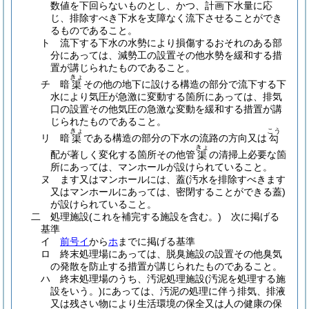
数値を下回らないものとし、かつ、計画下水量に応
じ、排除すべき下水を支障なく流下させることができ
るものであること。
ト
流下する下水の水勢により損傷するおそれのある部
分にあっては、減勢工の設置その他水勢を緩和する措
置が講じられたものであること。
きょ
チ
暗
その他の地下に設ける構造の部分で流下する下
渠
水により気圧が急激に変動する箇所にあっては、排気
口の設置その他気圧の急激な変動を緩和する措置が講
じられたものであること。
きょ
こう
リ
暗
である構造の部分の下水の流路の方向又は
渠
勾
きょ
配が著しく変化する箇所その他管
の清掃上必要な箇
渠
所にあっては、マンホールが設けられていること。
ヌ
ます又はマンホールには、蓋
(汚水を排除すべきます
又はマンホールにあっては、密閉することができる蓋)
が設けられていること。
二
処理施設
(これを補完する施設を含む。)
次に掲げる
基準
イ
前号イ
から
ホ
までに掲げる基準
ロ
終末処理場にあっては、脱臭施設の設置その他臭気
の発散を防止する措置が講じられたものであること。
ハ
終末処理場のうち、汚泥処理施設
(汚泥を処理する施
設をいう。)
にあっては、汚泥の処理に伴う排気、排液
又は残さい物により生活環境の保全又は人の健康の保