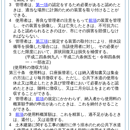
3
管理者は、
第一項
の認定をするため必要があると認めたと
きは、適当な場所に計測のための装置を取り付けることが
できる。
4
使用者は、善良な管理者の注意をもって
前項
の装置を管理
し、その装置を損傷し、又は亡失したときは、不可抗力に
よると認められるときのほか、市にその損害を賠償しなけ
ればならない。
5
管理者は、
第三項
に規定する装置の取付けにより、排水設
備等を損傷した場合には、当該使用者に対し、その必要が
生じた限度において、原状回復又は損失を補償する。
(平成二四条例九八・平成二六条例五七・令和四条例
一・一部改正)
(使用料の徴収方法)
第三十条
使用料は、口座振替若しくは納入通知書又は集金
の方法により毎月徴収する。
ただし、公共下水道の使用を
休止又は廃止したとき及び管理者において必要があると認
めたときは、随時に徴収し、又は二月分以上をまとめて徴
収することができる。
2
管理者は、
前項
の規定にかかわらず、納入者から使用料の
概算額予納の申出があったときは、これを納付させること
ができる。
3
前項
の使用料概算額は、これを精算し、過不足があるとき
は、還付し、又は追徴する。
4
土木建築に関する工事の施行に伴う排水のため公共下水道