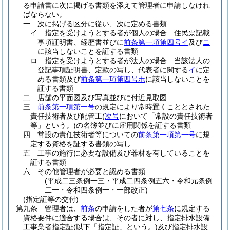
る申請書に次に掲げる書類を添えて管理者に申請しなけれ
ばならない。
一
次に掲げる区分に従い、次に定める書類
イ
指定を受けようとする者が個人の場合 住民票記載
事項証明書、経歴書並びに
前条第一項第四号イ
及び
ニ
に該当しないことを証する書類
ロ
指定を受けようとする者が法人の場合 当該法人の
登記事項証明書、定款の写し、代表者に関する
イ
に定
める書類及び
前条第一項第四号ホ
に該当しないことを
証する書類
二
店舗の平面図及び写真並びに付近見取図
三
前条第一項第一号
の規定により常時置くこととされた
責任技術者及び配管工
(
次号
において「常設の責任技術者
等」という。)
の名簿並びに雇用関係を証する書類
四
常設の責任技術者等についての
前条第一項第一号
に規
定する資格を証する書類の写し
五
工事の施行に必要な設備及び器材を有していることを
証する書類
六
その他管理者が必要と認める書類
(平成二三条例一三・平成二四条例五六・令和元条例
二一・令和四条例一・一部改正)
(指定証等の交付)
第九条
管理者は、
前条
の申請をした者が
第七条
に規定する
資格要件に適合する場合は、その者に対し、指定排水設備
工事業者指定証
(以下「指定証」という。)
及び指定排水設