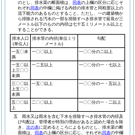
のとし、排水渠の断面積は、
同表
の上欄の区分に応じそ
れぞれ
同表
の中欄に掲げる内径の排水管と同程度以上の
流下能力のあるものとすること。
ただし、一の建築物か
ら排除される汚水の一部を排除すべき排水管で延長が三
メートル以下のものの内径は七十五ミリメートル以上と
することができる。
排水人口
排水管の内径
(単位ミリ
勾配
(単位人)
メートル)
一五〇未
一〇〇以上
一〇〇分の二以上
満
一五〇以
一二五以上
一〇〇分の一・七以上
上三〇〇
未満
三〇〇以
一五〇以上
一〇〇分の一・五以上
上五〇〇
未満
五〇〇以
二〇〇以上
一〇〇分の一・二以上
上
五
雨水又は雨水を含む下水を排除すべき排水管の内径及
び勾配は、管理者が特別の理由があると認めた場合を除
き、
次の表
に定めるところによるものとし、排水渠の断
面積は、
同表
の上欄の区分に応じ、それぞれ
同表
の中欄