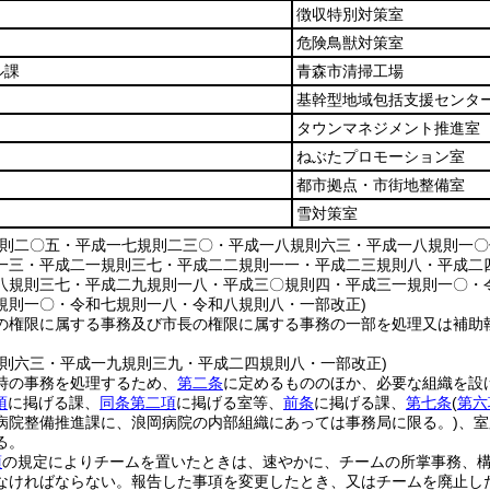
徴収特別対策室
危険鳥獣対策室
ル課
青森市清掃工場
基幹型地域包括支援センタ
タウンマネジメント推進室
ねぶたプロモーション室
都市拠点・市街地整備室
雪対策室
規則二〇五・平成一七規則二三〇・平成一八規則六三・平成一八規則一
一三・平成二一規則三七・平成二二規則一一・平成二三規則八・平成二
八規則三七・平成二九規則一八・平成三〇規則四・平成三一規則一〇・
規則一〇・令和七規則一八・令和八規則八・一部改正)
の権限に属する事務及び市長の権限に属する事務の一部を処理又は補助
規則六三・平成一九規則三九・平成二四規則八・一部改正)
時の事務を処理するため、
第二条
に定めるもののほか、必要な組織を設
項
に掲げる課、
同条第二項
に掲げる室等、
前条
に掲げる課、
第七条
(
第六
病院整備推進課に、浪岡病院の内部組織にあっては事務局に限る。)
、室
る。
項
の規定によりチームを置いたときは、速やかに、チームの所掌事務、
なければならない。
報告した事項を変更したとき、又はチームを廃止し