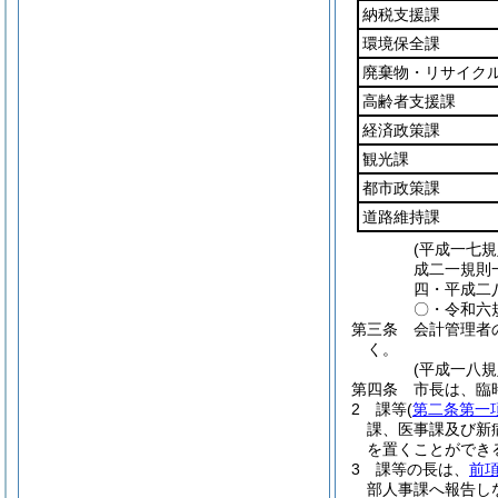
納税支援課
環境保全課
廃棄物・リサイク
高齢者支援課
経済政策課
観光課
都市政策課
道路維持課
(平成一七
成二一規則
四・平成二
〇・令和六
第三条
会計管理者
く。
(平成一八
第四条
市長は、臨
2
課等
(
第二条第一
課、医事課及び新
を置くことができ
3
課等の長は、
前
部人事課へ報告し