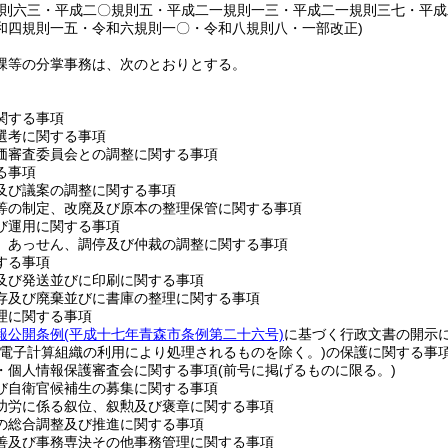
規則六三・平成二〇規則五・平成二一規則一三・平成二一規則三七・平
和四規則一五・令和六規則一〇・令和八規則八・一部改正)
課等の分掌事務は、次のとおりとする。
関する事項
選考に関する事項
価審査委員会との調整に関する事項
る事項
及び議案の調整に関する事項
等の制定、改廃及び原本の整理保管に関する事項
び運用に関する事項
、あっせん、調停及び仲裁の調整に関する事項
する事項
及び発送並びに印刷に関する事項
存及び廃棄並びに書庫の整理に関する事項
理に関する事項
報公開条例
(平成十七年青森市条例第二十六号)
に基づく行政文書の開示
(電子計算組織の利用により処理されるものを除く。)
の保護に関する事
・個人情報保護審査会に関する事項
(前号に掲げるものに限る。)
び自衛官候補生の募集に関する事項
功労に係る叙位、叙勲及び褒章に関する事項
の総合調整及び推進に関する事項
善及び事務専決その他事務管理に関する事項