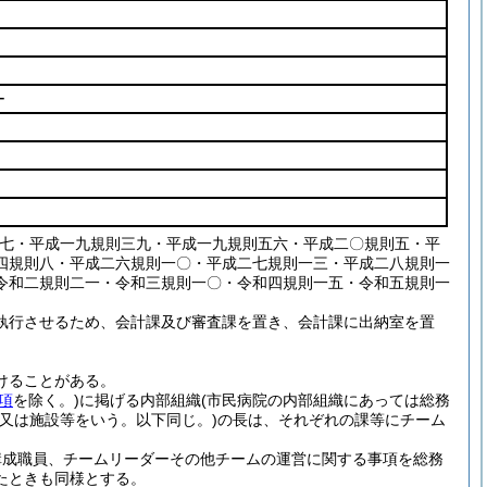
ー
〇七・平成一九規則三九・平成一九規則五六・平成二〇規則五・平
四規則八・平成二六規則一〇・平成二七規則一三・平成二八規則一
令和二規則二一・令和三規則一〇・令和四規則一五・令和五規則一
執行させるため、会計課及び審査課を置き、会計課に出納室を置
けることがある。
項
を除く。)
に掲げる内部組織
(市民病院の内部組織にあっては総務
又は施設等をいう。以下同じ。)
の長は、それぞれの課等にチーム
構成職員、チームリーダーその他チームの運営に関する事項を総務
たときも同様とする。