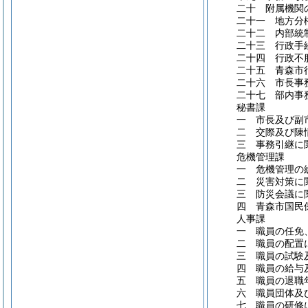
二十 附属機関
二十一 地方分
二十二 内部統
二十三 行政手
二十四 行政不
二十五 青森市
二十六 市長事
二十七 部内事
秘書課
一 市長及び副
二 交際及び陳
三 事務引継に
危機管理課
一 危機管理の
二 災害対策に
三 防災会議に
四 青森市国民
人事課
一 職員の任免
二 職員の配置
三 職員の試験
四 職員の給与
五 職員の退職
六 職員団体及
七 職員の研修