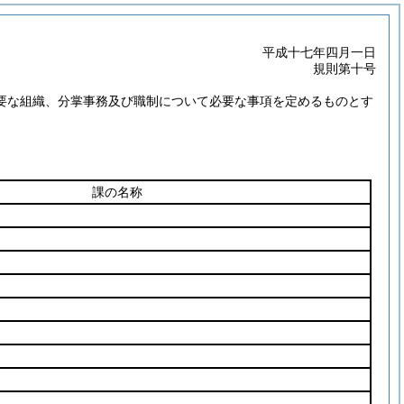
平成十七年四月一日
規則第十号
要な組織、分掌事務及び職制について必要な事項を定めるものとす
課の名称