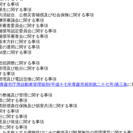
関する事項
厚生に関する事項
共済組合、公務災害補償及び社会保険に関する事項
酬等審議会に関する事項
等審査委員会に関する事項
補償等認定委員会に関する事項
補償等審査会に関する事項
基本方針に関する事項
度の運用に関する事項
制度に関する事項
総括調整に関する事項
管理及び処分に関する事項
する事項
管理及び電話交換に関する事項
青森市庁用自動車管理規則
(平成十七年青森市規則第二十七号)
第三条
に
の整備及び管理に関する事項
済に関する事項
害賠償責任保険及び損害共済に関する事項
関する事項
分に関する事項
受及び発送に関する事項
管に関する事項
」を名称とする建物並びにその敷地及び附属施設の管理運営に関する事