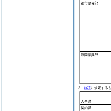
都市整備部
浪岡振興部
2
前項
に規定する
人事課
契約課