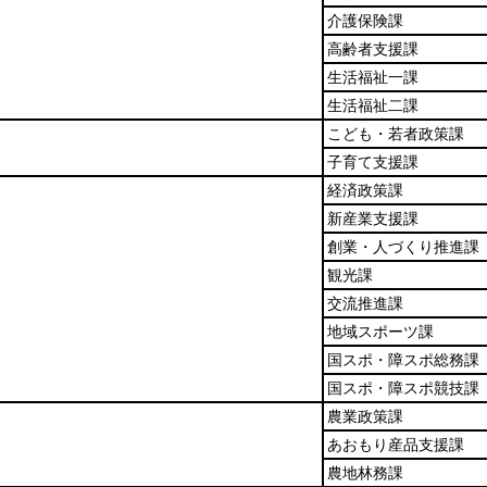
介護保険課
高齢者支援課
生活福祉一課
生活福祉二課
こども・若者政策課
子育て支援課
経済政策課
新産業支援課
創業・人づくり推進課
観光課
交流推進課
地域スポーツ課
国スポ・障スポ総務課
国スポ・障スポ競技課
農業政策課
あおもり産品支援課
農地林務課