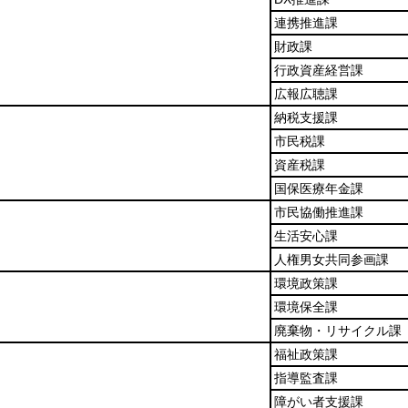
連携推進課
財政課
行政資産経営課
広報広聴課
納税支援課
市民税課
資産税課
国保医療年金課
市民協働推進課
生活安心課
人権男女共同参画課
環境政策課
環境保全課
廃棄物・リサイクル課
福祉政策課
指導監査課
障がい者支援課