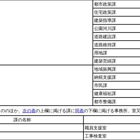
都市政策課
住宅政策課
建築指導課
公園河川課
道路建設課
道路維持課
用地課
建築営繕課
地域振興課
納税支援課
市民課
健康福祉課
都市整備課
もののほか、
次の表
の上欄に掲げる課に
同表
の下欄に掲げる事務所、室
課の名称
職員支援室
工事検査室