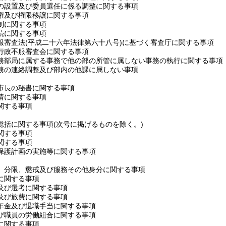
の設置及び委員選任に係る調整に関する事項
権及び権限移譲に関する事項
制に関する事項
続に関する事項
服審査法
(平成二十六年法律第六十八号)
に基づく審査庁に関する事項
行政不服審査会に関する事項
務部局に属する事務で他の部の所管に属しない事務の執行に関する事項
務の連絡調整及び部内の他課に属しない事項
市長の秘書に関する事項
情に関する事項
関する事項
総括に関する事項
(次号に掲げるものを除く。)
関する事項
関する事項
保護計画の実施等に関する事項
、分限、懲戒及び服務その他身分に関する事項
に関する事項
及び選考に関する事項
及び旅費に関する事項
年金及び退職手当に関する事項
び職員の労働組合に関する事項
に関する事項