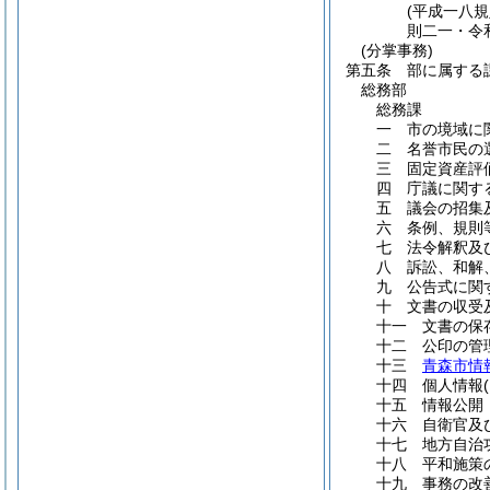
(平成一八
則二一・令
(分掌事務)
第五条
部に属する
総務部
総務課
一 市の境域に
二 名誉市民の
三 固定資産評
四 庁議に関す
五 議会の招集
六 条例、規則
七 法令解釈及
八 訴訟、和解
九 公告式に関
十 文書の収受
十一 文書の保
十二 公印の管
十三
青森市情
十四 個人情報
十五 情報公開
十六 自衛官及
十七 地方自治
十八 平和施策
十九 事務の改