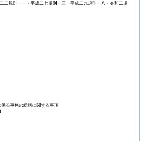
成二二規則一一・平成二七規則一三・平成二九規則一八・令和二規
に係る事務の総括に関する事項
項