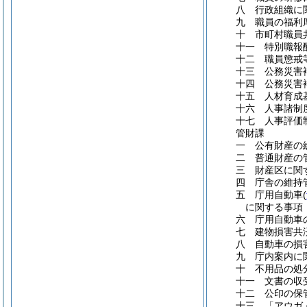
八 行政組織に
九 職員の福利
十 市町村職員
十一 特別職報
十二 職員懲戒
十三 公務災害
十四 公務災害
十五 人材育成
十六 人事諸制
十七 人事評価
管財課
一 公有財産の
二 普通財産の
三 財産区に関
四 庁舎の維持
五 庁用自動車
(
に関する事項
六 庁用自動車
七 建物損害共
八 自動車の損
九 庁内案内に
十 不用品の処
十一 文書の収
十二 公印の保
十三 「アウガ