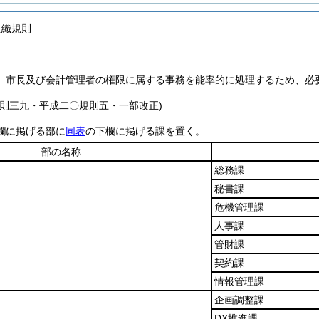
組織規則
、市長及び会計管理者の権限に属する事務を能率的に処理するため、必
規則三九・平成二〇規則五・一部改正)
欄に掲げる部に
同表
の下欄に掲げる課を置く。
部の名称
総務課
秘書課
危機管理課
人事課
管財課
契約課
情報管理課
企画調整課
DX推進課