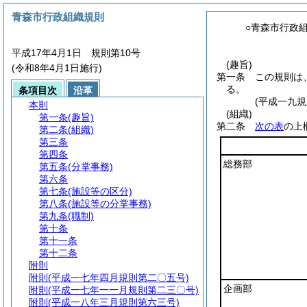
青森市行政組織規則
○青森市行政
平成17年4月1日 規則第10号
(趣旨)
(令和8年4月1日施行)
第一条
この規則は
る。
条項目次
沿革
(平成一九
本則
(組織)
第一条
(趣旨)
第二条
次の表
の上
第二条
(組織)
第三条
第四条
総務部
第五条
(分掌事務)
第六条
第七条
(施設等の区分)
第八条
(施設等の分掌事務)
第九条
(職制)
第十条
第十一条
第十二条
附則
附則
(平成一七年四月規則第二〇五号)
企画部
附則
(平成一七年一一月規則第二三〇号)
附則
(平成一八年三月規則第六三号)