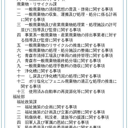
廃棄物・リサイクル課
一 一般廃棄物の清掃思想の普及・啓発に関する事項
二 一般廃棄物の収集、運搬及び処理・処分に係る計画
に関する事項
三 一般廃棄物及び産業廃棄物処理業・処理施設の許可
並びに指導及び監督に関する事項
四 事業系一般廃棄物・産業廃棄物の排出事業者に対す
る指導及び監督に関する事項
五 一般廃棄物のリサイクルの推進に関する事項
六 一般廃棄物の処理・処分施設の整備に関する事項
七 青森市清掃工場及び車両の維持管理に関する事項
八 青森市一般廃棄物最終処分場に関する事項
九 一般廃棄物の処理手数料の徴収に関する事項
十 浄化槽に関する事項
十一 し尿及び浄化槽汚泥の処理に関する事項
十二 ポリ塩化ビフェニル廃棄物の適正な処理の推進に
関する事項
十三 使用済み自動車の再資源化等に関する事項
福祉部
福祉政策課
一 福祉施策の企画に関する事項
二 福祉施策の計画及び立案の調整に関する事項
三 戦傷病者、戦没者、遺族等の援護に関する事項
四 旧軍人及び軍属の恩給に関する事項
五 民生委員及び民生委員推薦会に関する事項