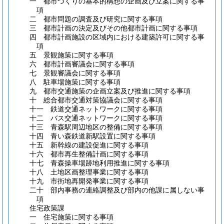
一 都市づくりの基本的構想の企画及び立案に関する事
項
二 都市問題の調査及び研究に関する事項
三 都市計画の決定及びその他都市計画に関する事項
四 都市計画施設の区域内における建築許可に関する事
項
五 景観施策に関する事項
六 都市計画審議会に関する事項
七 景観審議会に関する事項
八 駐車場施策に関する事項
九 都市交通施策の企画立案及び推進に関する事項
十 総合都市交通対策協議会に関する事項
十一 鉄道交通ネットワークに関する事項
十二 バス交通ネットワークに関する事項
十三 青森駅周辺地区の整備に関する事項
十四 青い森鉄道新駅設置に関する事項
十五 新幹線の建設促進に関する事項
十六 都市再生整備計画に関する事項
十七 青森操車場跡地利用推進に関する事項
十八 土地区画整理事業に関する事項
十九 市街地再開発事業に関する事項
二十 部内事務の連絡調整及び部内の他課に属しない事
項
住宅政策課
一 住宅施策に関する事項