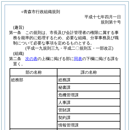
○青森市行政組織規則
平成十七年四月一日
規則第十号
(趣旨)
第一条
この規則は、市長及び会計管理者の権限に属する事
務を能率的に処理するため、必要な組織、分掌事務及び職
制について必要な事項を定めるものとする。
(平成一九規則三九・平成二〇規則五・一部改正)
(組織)
第二条
次の表
の上欄に掲げる部に
同表
の下欄に掲げる課を
置く。
部の名称
課の名称
総務部
総務課
秘書課
危機管理課
人事課
管財課
契約課
情報管理課