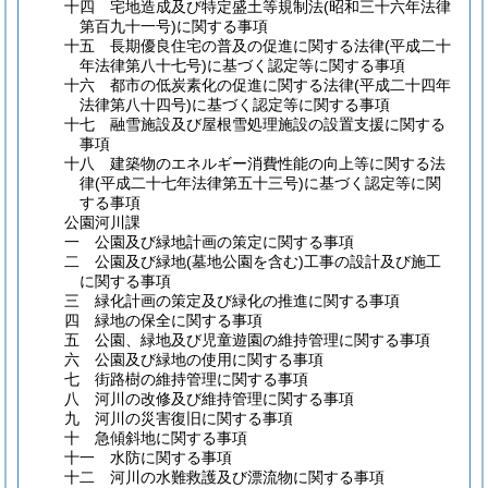
十四 宅地造成及び特定盛土等規制法
(昭和三十六年法律
第百九十一号)
に関する事項
十五 長期優良住宅の普及の促進に関する法律
(平成二十
年法律第八十七号)
に基づく認定等に関する事項
十六 都市の低炭素化の促進に関する法律
(平成二十四年
法律第八十四号)
に基づく認定等に関する事項
十七 融雪施設及び屋根雪処理施設の設置支援に関する
事項
十八 建築物のエネルギー消費性能の向上等に関する法
律
(平成二十七年法律第五十三号)
に基づく認定等に関
する事項
公園河川課
一 公園及び緑地計画の策定に関する事項
二 公園及び緑地
(墓地公園を含む)
工事の設計及び施工
に関する事項
三 緑化計画の策定及び緑化の推進に関する事項
四 緑地の保全に関する事項
五 公園、緑地及び児童遊園の維持管理に関する事項
六 公園及び緑地の使用に関する事項
七 街路樹の維持管理に関する事項
八 河川の改修及び維持管理に関する事項
九 河川の災害復旧に関する事項
十 急傾斜地に関する事項
十一 水防に関する事項
十二 河川の水難救護及び漂流物に関する事項