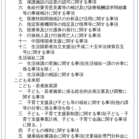
五 保護施設の設置の認可に関する事項
六 各給付要否意見書等の検討及び診療報酬請求明細書
等の事後検討に関する事項
七 医療扶助関係統計の分析及び活用に関する事項
八 指定医療機関等の指定及び指導等に関する事項
九 医療券及び介護券の発行に関する事項
十 行旅病人及び行旅死亡人に関する事項
十一 中国帰国者支援に関する事項
十二 生活困窮者自立支援法
(平成二十五年法律第百五
号)
に関する事項
生活福祉二課
一 生活保護の実施に関する事項
(生活福祉一課の分掌に
係る事項を除く。)
二 生活保護の相談に関する事項
こども未来部
こども・若者政策課
一 子ども・若者施策に係る総合的企画立案及び調整に
関する事項
二 子育て支援及び子ども等の福祉に関する事項
(他の課
等の分掌に係る事項を除く。)
三 子ども・子育て支援新制度に関する事項
(子ども・子
育て支援事業計画、子ども・子育て会議に関する事項
に限る。)
四 子どもの権利に関する事項
五 健康福祉審議会に関する事項
(児童福祉専門分科会に