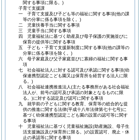
関する事項に限る。)
子育て支援課
一 子育て支援及び子ども等の福祉に関する事項
(他の課
等の分掌に係る事項を除く。)
二 児童扶養手当に関する事項
三 児童手当に関する事項
四 児童福祉法に基づく助産及び母子保護の実施並びに
保育の提供等に関する事項
五 子ども・子育て支援新制度に関する事項
(他の課等の
分掌に係る事項を除く。)
六 母子家庭及び父子家庭並びに寡婦の福祉に関する事
項
七 社会福祉法人に対する認可及び承認に関する事項
(幼
保連携型認定こども園又は保育所を経営する法人に限
る。)
八 社会福祉連携推進法人
(主たる事務所がある社会福祉
法人が、前号の認可及び承認の対象となるものに限
る。)
に対する認定及び認可に関する事項
九 就学前の子どもに関する教育、保育等の総合的な提
供の推進に関する法律
(平成十八年法律第七十七号)
に
基づく幼保連携型認定こども園の設置の認可等に関す
る事項
十 児童福祉法に基づく児童福祉施設
(助産施設、母子生
活支援施設及び保育所に限る。)
の設置認可、廃止・休
止の承認等に関する事項