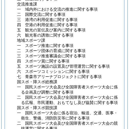
交流推進課
一 域内外における交流の推進に関する事項
二 国際交流に関する事項
三 港湾の利用促進に関する事項
四 空港の利用促進に関する事項
五 観光の宣伝及び案内に関する事項
六 観光客の誘致に関する事項
地域スポーツ課
一 スポーツ推進に関する事項
二 スポーツ団体の育成に関する事項
三 スポーツ推進審議会に関する事項
四 スポーツ賞に関する事項
五 スポーツ施設の設置及び管理運営に関する事項
六 スポーツコミッションに関する事項
七 青森市アリーナプロジェクトに関する事項
国スポ・障スポ総務課
一 国民スポーツ大会及び全国障害者スポーツ大会に係
る企画及び調整に関する事項
二 国民スポーツ大会及び全国障害者スポーツ大会に係
る広報、市民運動、おもてなし及び協賛に関する事項
国スポ・障スポ競技課
一 国民スポーツ大会に係る宿泊、輸送、交通、医事・
衛生、警備、消防防災等に関する事項
二 国民スポーツ大会及び全国障害者スポーツ大会の競
技運営に関する事項