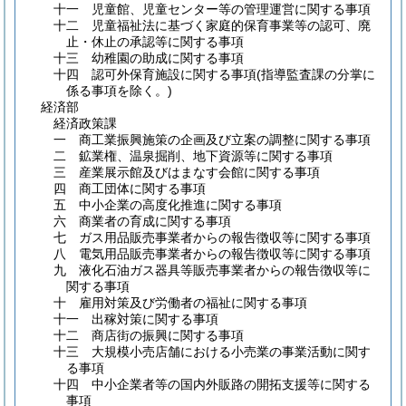
十一 児童館、児童センター等の管理運営に関する事項
十二 児童福祉法に基づく家庭的保育事業等の認可、廃
止・休止の承認等に関する事項
十三 幼稚園の助成に関する事項
十四 認可外保育施設に関する事項
(指導監査課の分掌に
係る事項を除く。)
経済部
経済政策課
一 商工業振興施策の企画及び立案の調整に関する事項
二 鉱業権、温泉掘削、地下資源等に関する事項
三 産業展示館及びはまなす会館に関する事項
四 商工団体に関する事項
五 中小企業の高度化推進に関する事項
六 商業者の育成に関する事項
七 ガス用品販売事業者からの報告徴収等に関する事項
八 電気用品販売事業者からの報告徴収等に関する事項
九 液化石油ガス器具等販売事業者からの報告徴収等に
関する事項
十 雇用対策及び労働者の福祉に関する事項
十一 出稼対策に関する事項
十二 商店街の振興に関する事項
十三 大規模小売店舗における小売業の事業活動に関す
る事項
十四 中小企業者等の国内外販路の開拓支援等に関する
事項