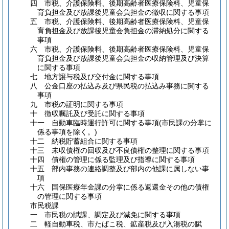
四 市税、介護保険料、後期高齢者医療保険料、児童保
育負担金及び放課後児童会負担金の徴収に関する事項
五 市税、介護保険料、後期高齢者医療保険料、児童保
育負担金及び放課後児童会負担金の滞納処分に関する
事項
六 市税、介護保険料、後期高齢者医療保険料、児童保
育負担金及び放課後児童会負担金の収納管理及び決算
に関する事項
七 地方譲与税及び交付金に関する事項
八 公金口座の払込み及び県民税の払込み事務に関する
事項
九 市税の証明に関する事項
十 徴収嘱託及び受託に関する事項
十一 自動車臨時運行許可に関する事項
(市民課の分掌に
係る事項を除く。)
十二 納税貯蓄組合に関する事項
十三 未収債権の回収及び不良債権の整理に関する事項
十四 債権の管理に係る監理及び指導に関する事項
十五 部内事務の連絡調整及び部内の他課に属しない事
項
十六 国保医療年金課の分掌に係る返還金その他の債権
の管理に関する事項
市民税課
一 市民税の賦課、調定及び減免に関する事項
二 軽自動車税、市たばこ税、鉱産税及び入湯税の賦