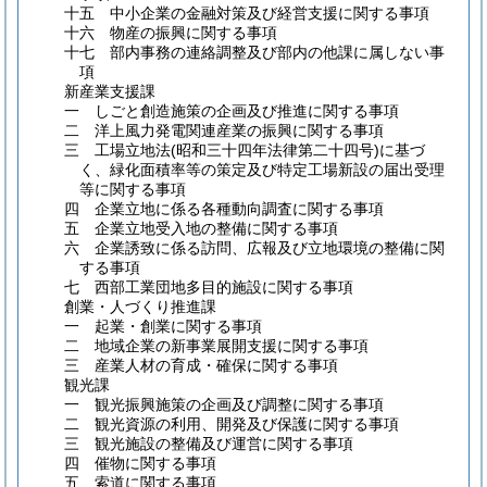
十五 中小企業の金融対策及び経営支援に関する事項
十六 物産の振興に関する事項
十七 部内事務の連絡調整及び部内の他課に属しない事
項
新産業支援課
一 しごと創造施策の企画及び推進に関する事項
二 洋上風力発電関連産業の振興に関する事項
三 工場立地法
(昭和三十四年法律第二十四号)
に基づ
く、緑化面積率等の策定及び特定工場新設の届出受理
等に関する事項
四 企業立地に係る各種動向調査に関する事項
五 企業立地受入地の整備に関する事項
六 企業誘致に係る訪問、広報及び立地環境の整備に関
する事項
七 西部工業団地多目的施設に関する事項
創業・人づくり推進課
一 起業・創業に関する事項
二 地域企業の新事業展開支援に関する事項
三 産業人材の育成・確保に関する事項
観光課
一 観光振興施策の企画及び調整に関する事項
二 観光資源の利用、開発及び保護に関する事項
三 観光施設の整備及び運営に関する事項
四 催物に関する事項
五 索道に関する事項