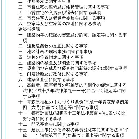
二 住居表示に関する事項
三 市営住宅の整備及び維持管理に関する事項
四 市営住宅の入居及び退去に関する事項
五 市営住宅入居者選考委員会に関する事項
六 空家等及び空家等の跡地に関する事項
建築指導課
一 建築物等の確認の審査及び許可、認定等に関する事
項
二 違反建築物の是正に関する事項
三 地区計画の届出事務に関する事項
四 道路の位置指定に関する事項
五 建築物の検査及び調査に関する事項
六 優良宅地造成及び優良住宅新築の認定に関する事項
七 耐震診断及び改修に関する事項
八 建築審査会に関する事項
九 高齢者、障害者等の移動等の円滑化の促進に関する
法律
(平成十八年法律第九十一号)
に基づく認定等に関
する事項
十 青森県福祉のまちづくり条例
(平成十年青森県条例第
四十六号)
に基づく認定等に関する事項
十一 都市計画法
(昭和四十三年法律第百号)
に基づく開
発行為に関する事項
十二 開発審査会に関する事項
十三 建設工事に係る資材の再資源化等に関する法律
(平
成十二年法律第百四号)
に基づく届出等に関する事項