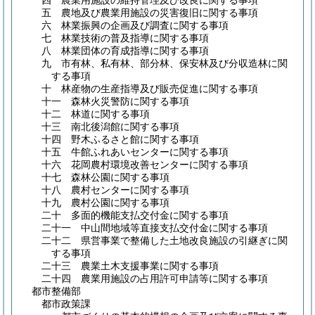
四 農業用施設の維持管理及び改良に関する事項
五 農地及び農業用施設の災害復旧に関する事項
六 林業振興の企画及び調査に関する事項
七 林業技術の普及指導に関する事項
八 林業団体の育成指導に関する事項
九 市有林、私有林、部分林、保安林及び分収造林に関
する事項
十 林産物の生産指導及び販売促進に関する事項
十一 森林火災警防に関する事項
十二 林道に関する事項
十三 南北後潟館に関する事項
十四 野木ふるさと館に関する事項
十五 牛館ふれあいセンターに関する事項
十六 花岡農村環境改善センターに関する事項
十七 森林公園に関する事項
十八 農村センターに関する事項
十九 農村公園に関する事項
二十 多面的機能支払交付金に関する事項
二十一 中山間地域等直接支払交付金に関する事項
二十二 県営事業で整備した土地改良施設の引継ぎに関
する事項
二十三 農業土木支援事業に関する事項
二十四 農業用施設の占用許可申請等に関する事項
都市整備部
都市政策課