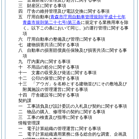
二 普通財産の管理及び処分に関する事項
三 財産区に関する事項
四 庁舎の維持管理及び電話交換に関する事項
五 庁用自動車
(
青森市庁用自動車管理規則
(平成十七年
青森市規則第二十七号)
第三条
に規定する業務用車を除
く。以下この条において同じ。)
の運行管理に関する事
項
六 庁用自動車の整備及び管理に関する事項
七 建物損害共済に関する事項
八 自動車の損害賠償責任保険及び損害共済に関する事
項
九 庁内案内に関する事項
十 不用品の処分に関する事項
十一 文書の収受及び発送に関する事項
十二 公印の保管に関する事項
十三 「アウガ」を名称とする建物並びにその敷地及び
附属施設の管理運営に関する事項
十四 庁舎建設等に関する事項
契約課
一 工事請負及び設計委託の入札及び契約に関する事項
二 物品の購入、修理等の契約に関する事項
三 工事の検査及び指導に関する事項
情報管理課
一 電子計算組織の管理運営に関する事項
二 電子計算組織適用業務に係る総合的な調査、企画及