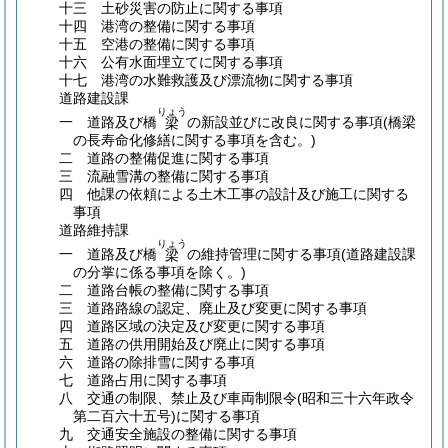
十三 土砂災害の防止に関する事項
十四 港湾の整備に関する事項
十五 空港の整備に関する事項
十六 公有水面埋立てに関する事項
十七 港湾の水難救護及び漂流物に関する事項
道路建設課
りょう
一 道路及び橋
の新設並びに改良に関する事項
(橋梁
梁
の長寿命化修繕に関する事項を含む。)
二 道路の整備促進に関する事項
三 流融雪溝の整備に関する事項
四 他課の依頼による土木工事の設計及び施工に関する
事項
道路維持課
りょう
一 道路及び橋
の維持管理に関する事項
(道路建設課
梁
の分掌に係る事項を除く。)
二 道路台帳の整備に関する事項
三 道路路線の認定、廃止及び変更に関する事項
四 道路区域の決定及び変更に関する事項
五 道路の供用開始及び廃止に関する事項
六 道路の除排雪に関する事項
七 道路占用に関する事項
八 交通の制限、禁止及び車両制限令
(昭和三十六年政令
第二百六十五号)
に関する事項
九 交通安全施設の整備に関する事項