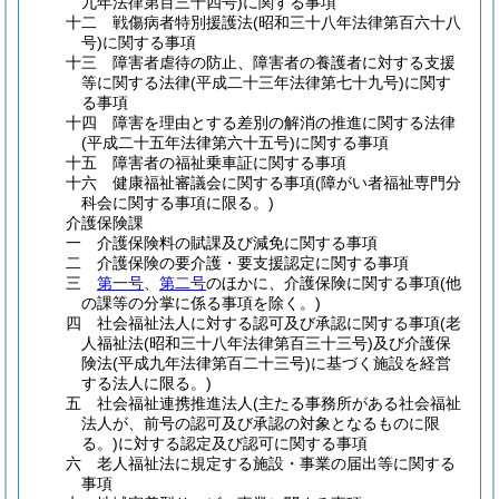
九年法律第百三十四号)
に関する事項
十二 戦傷病者特別援護法
(昭和三十八年法律第百六十八
号)
に関する事項
十三 障害者虐待の防止、障害者の養護者に対する支援
等に関する法律
(平成二十三年法律第七十九号)
に関す
る事項
十四 障害を理由とする差別の解消の推進に関する法律
(平成二十五年法律第六十五号)
に関する事項
十五 障害者の福祉乗車証に関する事項
十六 健康福祉審議会に関する事項
(障がい者福祉専門分
科会に関する事項に限る。)
介護保険課
一 介護保険料の賦課及び減免に関する事項
二 介護保険の要介護・要支援認定に関する事項
三
第一号
、
第二号
のほかに、介護保険に関する事項
(他
の課等の分掌に係る事項を除く。)
四 社会福祉法人に対する認可及び承認に関する事項
(老
人福祉法
(昭和三十八年法律第百三十三号)
及び介護保
険法
(平成九年法律第百二十三号)
に基づく施設を経営
する法人に限る。)
五 社会福祉連携推進法人
(主たる事務所がある社会福祉
法人が、前号の認可及び承認の対象となるものに限
る。)
に対する認定及び認可に関する事項
六 老人福祉法に規定する施設・事業の届出等に関する
事項