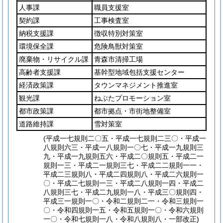
人事課
職員支援室
契約課
工事検査室
納税支援課
徴収特別対策室
環境保全課
危険鳥獣対策室
廃棄物・リサイクル課
青森市清掃工場
高齢者支援課
基幹型地域包括支援センター
経済政策課
タウンマネジメント推進室
観光課
ねぶたプロモーション室
都市政策課
都市拠点・市街地整備室
道路維持課
雪対策室
(平成一七規則二〇五・平成一七規則二三〇・平成一
八規則六三・平成一八規則一〇七・平成一九規則三
九・平成一九規則五六・平成二〇規則五・平成二一
規則一三・平成二一規則三七・平成二二規則一一・
平成二三規則八・平成二四規則八・平成二六規則一
〇・平成二七規則一三・平成二八規則一四・平成二
八規則三七・平成二九規則一八・平成三〇規則四・
平成三一規則一〇・令和二規則二一・令和三規則一
〇・令和四規則一五・令和五規則一〇・令和六規則
一〇・令和七規則一八・令和八規則八・一部改正)