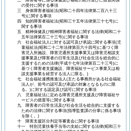
二 障害者等に係る保健及び福祉の給付並びに措置関係
の受付に関する事項
三 身体障害者福祉法
(昭和二十四年法律第二百八十三
号)
に関する事項
四 知的障害者福祉法
(昭和三十五年法律第三十七号)
に
関する事項
五 精神保健及び精神障害者福祉に関する法律
(昭和二十
五年法律第百二十三号)
に関する事項
六 社会福祉法人に対する認可及び承認に関する事項
(児
童福祉法
(昭和二十二年法律第百六十四号)
に基づく障
害児入所施設、障害児通所支援事業又は障害児相談支
援事業及び障害者の日常生活及び社会生活を総合的に
支援するための法律
(平成十七年法律第百二十三号)
に
基づく障害者支援施設、障害福祉サービス事業又は相
談支援事業を経営する法人に限る。)
七 社会福祉連携推進法人
(主たる事務所がある社会福祉
法人が、前号の認可及び承認の対象となるものに限
る。)
に対する認定及び認可に関する事項
八 児童福祉法に定める障害児通所支援及び障害福祉サ
ービスの措置等に関する事項
九 障害者の日常生活及び社会生活を総合的に支援する
ための法律に関する事項
(指導監査課の分掌に係る事項
を除く。)
十 障害支援区分判定等審査会に関する事項
十一 特別児童扶養手当等の支給に関する法律
(昭和三十