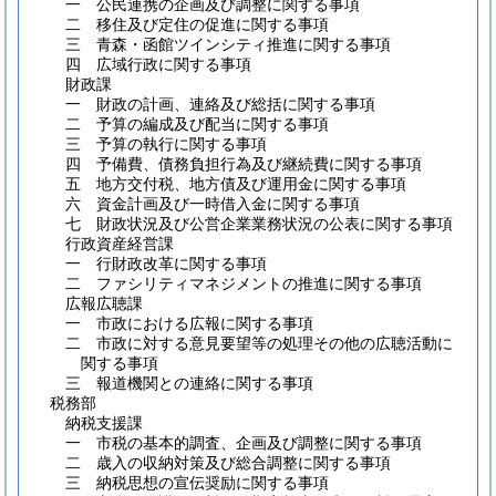
一 公民連携の企画及び調整に関する事項
二 移住及び定住の促進に関する事項
三 青森・函館ツインシティ推進に関する事項
四 広域行政に関する事項
財政課
一 財政の計画、連絡及び総括に関する事項
二 予算の編成及び配当に関する事項
三 予算の執行に関する事項
四 予備費、債務負担行為及び継続費に関する事項
五 地方交付税、地方債及び運用金に関する事項
六 資金計画及び一時借入金に関する事項
七 財政状況及び公営企業業務状況の公表に関する事項
行政資産経営課
一 行財政改革に関する事項
二 ファシリティマネジメントの推進に関する事項
広報広聴課
一 市政における広報に関する事項
二 市政に対する意見要望等の処理その他の広聴活動に
関する事項
三 報道機関との連絡に関する事項
税務部
納税支援課
一 市税の基本的調査、企画及び調整に関する事項
二 歳入の収納対策及び総合調整に関する事項
三 納税思想の宣伝奨励に関する事項