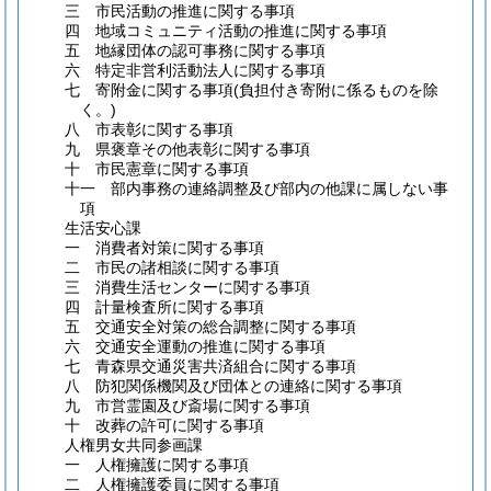
三 市民活動の推進に関する事項
四 地域コミュニティ活動の推進に関する事項
五 地縁団体の認可事務に関する事項
六 特定非営利活動法人に関する事項
七 寄附金に関する事項
(負担付き寄附に係るものを除
く。)
八 市表彰に関する事項
九 県褒章その他表彰に関する事項
十 市民憲章に関する事項
十一 部内事務の連絡調整及び部内の他課に属しない事
項
生活安心課
一 消費者対策に関する事項
二 市民の諸相談に関する事項
三 消費生活センターに関する事項
四 計量検査所に関する事項
五 交通安全対策の総合調整に関する事項
六 交通安全運動の推進に関する事項
七 青森県交通災害共済組合に関する事項
八 防犯関係機関及び団体との連絡に関する事項
九 市営霊園及び斎場に関する事項
十 改葬の許可に関する事項
人権男女共同参画課
一 人権擁護に関する事項
二 人権擁護委員に関する事項