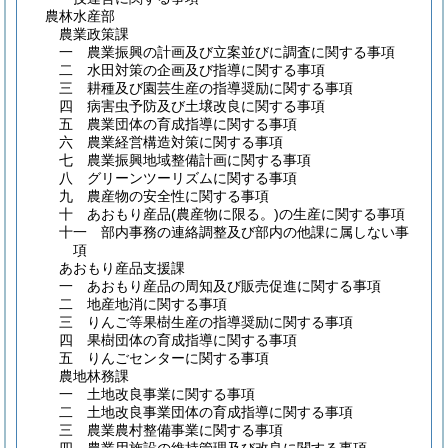
農林水産部
農業政策課
一 農業振興の計画及び立案並びに調査に関する事項
二 水田対策の企画及び指導に関する事項
三 耕種及び園芸生産の指導奨励に関する事項
四 病害虫予防及び土壌改良に関する事項
五 農業団体の育成指導に関する事項
六 農業経営構造対策に関する事項
七 農業振興地域整備計画に関する事項
八 グリーンツーリズムに関する事項
九 農産物の安全性に関する事項
十 あおもり産品
(農産物に限る。)
の生産に関する事項
十一 部内事務の連絡調整及び部内の他課に属しない事
項
あおもり産品支援課
一 あおもり産品の周知及び販売促進に関する事項
二 地産地消に関する事項
三 りんご等果樹生産の指導奨励に関する事項
四 果樹団体の育成指導に関する事項
五 りんごセンターに関する事項
農地林務課
一 土地改良事業に関する事項
二 土地改良事業団体の育成指導に関する事項
三 農業農村整備事業に関する事項