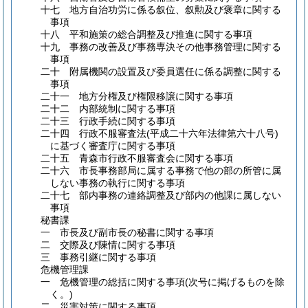
十七 地方自治功労に係る叙位、叙勲及び褒章に関する
事項
十八 平和施策の総合調整及び推進に関する事項
十九 事務の改善及び事務専決その他事務管理に関する
事項
二十 附属機関の設置及び委員選任に係る調整に関する
事項
二十一 地方分権及び権限移譲に関する事項
二十二 内部統制に関する事項
二十三 行政手続に関する事項
二十四 行政不服審査法
(平成二十六年法律第六十八号)
に基づく審査庁に関する事項
二十五 青森市行政不服審査会に関する事項
二十六 市長事務部局に属する事務で他の部の所管に属
しない事務の執行に関する事項
二十七 部内事務の連絡調整及び部内の他課に属しない
事項
秘書課
一 市長及び副市長の秘書に関する事項
二 交際及び陳情に関する事項
三 事務引継に関する事項
危機管理課
一 危機管理の総括に関する事項
(次号に掲げるものを除
く。)
二 災害対策に関する事項