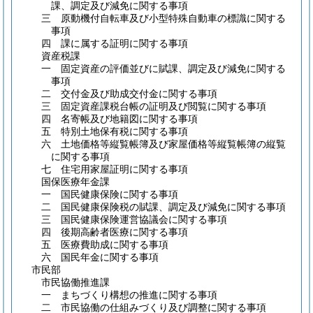
課、調定及び減免に関する事項
三 原動機付自転車及び小型特殊自動車の標識に関する
事項
四 課に属する証明に関する事項
資産税課
一 固定資産の評価並びに賦課、調定及び減免に関する
事項
二 交付金及び助成交付金に関する事項
三 固定資産課税台帳の証明及び閲覧に関する事項
四 名寄帳及び地籍図に関する事項
五 特別土地保有税に関する事項
六 土地価格等縦覧帳簿及び家屋価格等縦覧帳簿の縦覧
に関する事項
七 住宅用家屋証明に関する事項
国保医療年金課
一 国民健康保険に関する事項
二 国民健康保険税の賦課、調定及び減免に関する事項
三 国民健康保険運営協議会に関する事項
四 後期高齢者医療に関する事項
五 医療費助成に関する事項
六 国民年金に関する事項
市民部
市民協働推進課
一 まちづくり構想の推進に関する事項
二 市民協働の仕組みづくり及び調整に関する事項