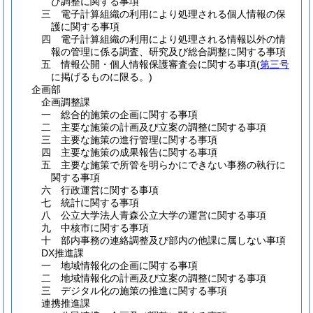
び調整に関する事項
三 電子計算組織の利用により処理される個人情報の保
護に関する事項
四 電子計算組織の利用により処理される情報以外の情
報の管理に係る調査、研究及び総合調整に関する事項
五 情報公開・個人情報保護審査会に関する事項
(
第三号
に掲げるものに限る。)
企画部
企画調整課
一 総合的施策の企画に関する事項
二 主要な施策の計画及び立案の調整に関する事項
三 主要な施策の進行管理に関する事項
四 主要な施策の成果報告に関する事項
五 主要な施策で所管を明らかにできない事務の執行に
関する事項
六 行政運営に関する事項
七 統計に関する事項
八 公立大学法人青森公立大学の運営に関する事項
九 中核市に関する事項
十 部内事務の連絡調整及び部内の他課に属しない事項
DX推進課
一 地域情報化の企画に関する事項
二 地域情報化の計画及び立案の調整に関する事項
三 デジタル化の施策の推進に関する事項
連携推進課