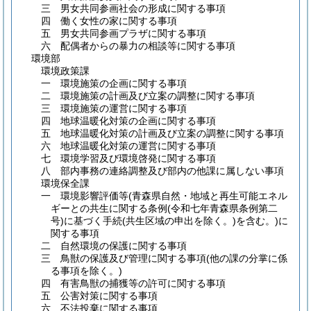
三 男女共同参画社会の形成に関する事項
四 働く女性の家に関する事項
五 男女共同参画プラザに関する事項
六 配偶者からの暴力の相談等に関する事項
環境部
環境政策課
一 環境施策の企画に関する事項
二 環境施策の計画及び立案の調整に関する事項
三 環境施策の運営に関する事項
四 地球温暖化対策の企画に関する事項
五 地球温暖化対策の計画及び立案の調整に関する事項
六 地球温暖化対策の運営に関する事項
七 環境学習及び環境啓発に関する事項
八 部内事務の連絡調整及び部内の他課に属しない事項
環境保全課
一 環境影響評価等
(青森県自然・地域と再生可能エネル
ギーとの共生に関する条例
(令和七年青森県条例第二
号)
に基づく手続
(共生区域の申出を除く。)
を含む。)
に
関する事項
二 自然環境の保護に関する事項
三 鳥獣の保護及び管理に関する事項
(他の課の分掌に係
る事項を除く。)
四 有害鳥獣の捕獲等の許可に関する事項
五 公害対策に関する事項
六 不法投棄に関する事項