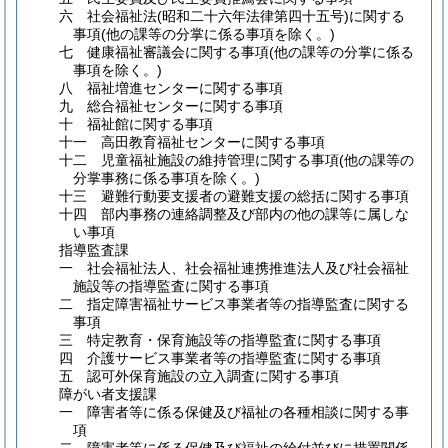
六 社会福祉法
(昭和二十六年法律第四十五号)
に関する
事項
(他の課等の分掌に係る事項を除く。)
七 健康福祉審議会に関する事項
(他の課等の分掌に係る
事項を除く。)
八 福祉増進センターに関する事項
九 総合福祉センターに関する事項
十 福祉館に関する事項
十一 高田教育福祉センターに関する事項
十二 児童福祉施設の維持管理に関する事項
(他の課等の
分掌事務に係る事項を除く。)
十三 避難行動要支援者の避難支援の総括に関する事項
十四 部内事務の連絡調整及び部内の他の課等に属しな
い事項
指導監査課
一 社会福祉法人、社会福祉連携推進法人及び社会福祉
施設等の指導監査に関する事項
二 指定障害福祉サービス事業者等の指導監査に関する
事項
三 特定教育・保育施設等の指導監査に関する事項
四 介護サービス事業者等の指導監査に関する事項
五 認可外保育施設の立入調査に関する事項
障がい者支援課
一 障害者等に係る保健及び福祉の各種相談に関する事
項