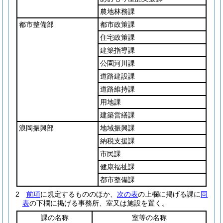
農地林務課
都市整備部
都市政策課
住宅政策課
建築指導課
公園河川課
道路建設課
道路維持課
用地課
建築営繕課
浪岡振興部
地域振興課
納税支援課
市民課
健康福祉課
都市整備課
2
前項
に規定するもののほか、
次の表
の上欄に掲げる課に
同
表
の下欄に掲げる事務所、室又は施設を置く。
課の名称
室等の名称