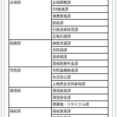
企画部
企画調整課
DX推進課
連携推進課
財政課
行政資産経営課
広報広聴課
税務部
納税支援課
市民税課
資産税課
国保医療年金課
市民部
市民協働推進課
生活安心課
人権男女共同参画課
環境部
環境政策課
環境保全課
廃棄物・リサイクル課
福祉部
福祉政策課