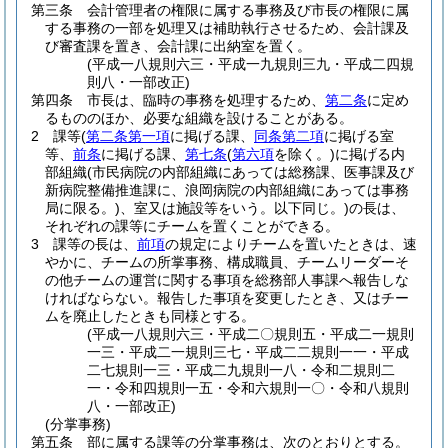
第三条
会計管理者の権限に属する事務及び市長の権限に属
する事務の一部を処理又は補助執行させるため、会計課及
び審査課を置き、会計課に出納室を置く。
(平成一八規則六三・平成一九規則三九・平成二四規
則八・一部改正)
第四条
市長は、臨時の事務を処理するため、
第二条
に定め
るもののほか、必要な組織を設けることがある。
2
課等
(
第二条第一項
に掲げる課、
同条第二項
に掲げる室
等、
前条
に掲げる課、
第七条
(
第六項
を除く。)
に掲げる内
部組織
(市民病院の内部組織にあっては総務課、医事課及び
新病院整備推進課に、浪岡病院の内部組織にあっては事務
局に限る。)
、室又は施設等をいう。以下同じ。)
の長は、
それぞれの課等にチームを置くことができる。
3
課等の長は、
前項
の規定によりチームを置いたときは、速
やかに、チームの所掌事務、構成職員、チームリーダーそ
の他チームの運営に関する事項を総務部人事課へ報告しな
ければならない。
報告した事項を変更したとき、又はチー
ムを廃止したときも同様とする。
(平成一八規則六三・平成二〇規則五・平成二一規則
一三・平成二一規則三七・平成二二規則一一・平成
二七規則一三・平成二九規則一八・令和二規則二
一・令和四規則一五・令和六規則一〇・令和八規則
八・一部改正)
(分掌事務)
第五条
部に属する課等の分掌事務は、次のとおりとする。