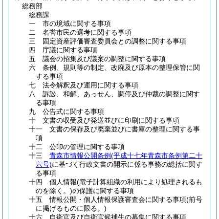
総務部
総務課
一 市の境域に関する事項
二 名誉市民の選考に関する事項
三 固定資産評価審査委員会との調整に関する事項
四 庁議に関する事項
五 議会の招集及び議案の調整に関する事項
六 条例、規則等の制定、改廃及び原本の整理保管に関
する事項
七 法令解釈及び運用に関する事項
八 訴訟、和解、あっせん、調停及び仲裁の調整に関す
る事項
九 公告式に関する事項
十 文書の収受及び発送並びに印刷に関する事項
十一 文書の保存及び廃棄並びに書庫の整理に関する事
項
十二 公印の管理に関する事項
十三
青森市情報公開条例
(平成十七年青森市条例第二十
六号)
に基づく行政文書の開示に係る事務の総括に関す
る事項
十四 個人情報
(電子計算組織の利用により処理されるも
のを除く。)
の保護に関する事項
十五 情報公開・個人情報保護審査会に関する事項
(前号
に掲げるものに限る。)
十六 自衛官及び自衛官候補生の募集に関する事項