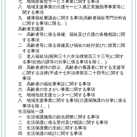
七 地域密着型サービス事業に関する事項
八 地域支援事業の介護サービス適正実施指導事業等に
関する事項
九 健康福祉審議会に関する事項
(高齢者福祉専門分科会
に関する事項に限る。)
高齢者支援課
一 高齢者等に係る保健、福祉及び介護の各種相談に関
する事項
二 高齢者等に係る保健及び福祉の給付並びに措置に関
する事項
三 老人福祉法
(昭和三十八年法律第百三十三号)
に関す
る事項
(他の課等の分掌に係る事項を除く。)
四 高齢者虐待の防止、高齢者の養護者に対する支援等
に関する法律
(平成十七年法律第百二十四号)
に関する
事項
五 高齢者の福祉乗車証に関する事項
六 高齢者の生きがい事業に関する事項
七 地域包括支援センターに関する事項
八 地域支援事業に関する事項
(介護保険課の分掌に係る
事項を除く。)
生活福祉一課
一 生活保護施策の総合調整に関する事項
二 生活保護に係る受付及び相談に関する事項
三 生活保護費の支給に関する事項
四 生活保護の統計に関する事項