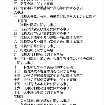
三 防災会議に関する事項
四 青森市国民保護計画の実施等に関する事項
人事課
一 職員の任免、分限、懲戒及び服務その他身分に関す
る事項
二 職員の配置に関する事項
三 職員の試験及び選考に関する事項
四 職員の給与及び旅費に関する事項
五 職員の退職年金及び退職手当に関する事項
六 職員団体及び職員の労働組合に関する事項
七 職員の研修に関する事項
八 行政組織に関する事項
九 職員の福利厚生に関する事項
十 市町村職員共済組合、公務災害補償及び社会保険に
関する事項
十一 特別職報酬等審議会に関する事項
十二 職員懲戒等審査委員会に関する事項
十三 公務災害補償等認定委員会に関する事項
十四 公務災害補償等審査会に関する事項
十五 人材育成基本方針に関する事項
十六 人事諸制度の運用に関する事項
十七 人事評価制度に関する事項
管財課
一 公有財産の総括調整に関する事項