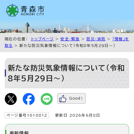
現在の位置：
トップページ
>
安全・緊急
>
防災・消防
>
「情報」を
取る
> 新たな防災気象情報について（令和8年5月29日～）
新たな防災気象情報について（令和
8年5月29日～）
Good！
ページ番号1010812
更新日 2026年6月8日
更新情報