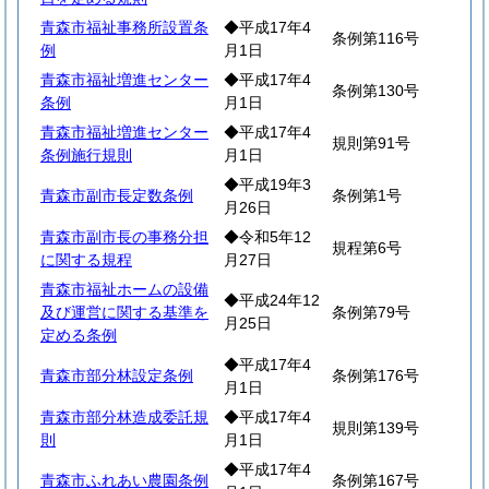
青森市福祉事務所設置条
◆平成17年4
条例第116号
例
月1日
青森市福祉増進センター
◆平成17年4
条例第130号
条例
月1日
青森市福祉増進センター
◆平成17年4
規則第91号
条例施行規則
月1日
◆平成19年3
青森市副市長定数条例
条例第1号
月26日
青森市副市長の事務分担
◆令和5年12
規程第6号
に関する規程
月27日
青森市福祉ホームの設備
◆平成24年12
及び運営に関する基準を
条例第79号
月25日
定める条例
◆平成17年4
青森市部分林設定条例
条例第176号
月1日
青森市部分林造成委託規
◆平成17年4
規則第139号
則
月1日
◆平成17年4
青森市ふれあい農園条例
条例第167号