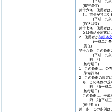
(平成二九条
(損害賠償)
第十六条
使用者は
し、市長が特にや
(平成二九
(原状回復)
第十七条
使用者は
又は物品を原状に
2
使用者が
前項本
(平成二九
(委任)
第十八条
この条例
(平成二九
附
則
(施行期日)
1
この条例は、公
(準備行為)
2
この条例の規定
も、この条例の規
附
則
(平成
(施行期日)
この条例は、平成
附
則
(平成
(施行期日)
第一条
この条例は