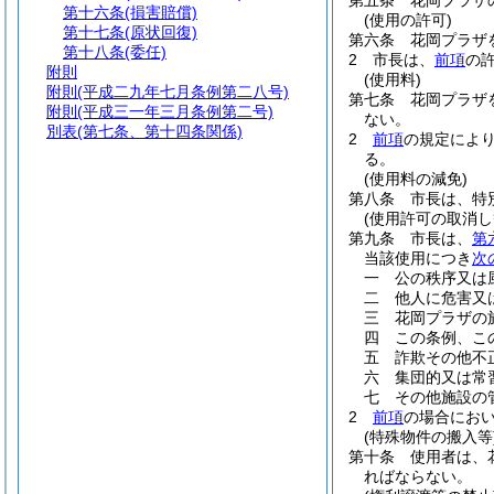
第五条
花岡プラザ
第十六条
(損害賠償)
(使用の許可)
第十七条
(原状回復)
第六条
花岡プラザ
第十八条
(委任)
2
市長は、
前項
の
附則
(使用料)
附則
(平成二九年七月条例第二八号)
第七条
花岡プラザ
附則
(平成三一年三月条例第二号)
ない。
別表
(第七条、第十四条関係)
2
前項
の規定によ
る。
(使用料の減免)
第八条
市長は、特
(使用許可の取消し
第九条
市長は、
第
当該使用につき
次
一
公の秩序又は
二
他人に危害又
三
花岡プラザの
四
この条例、こ
五
詐欺その他不
六
集団的又は常
七
その他施設の
2
前項
の場合にお
(特殊物件の搬入等
第十条
使用者は、
ればならない。