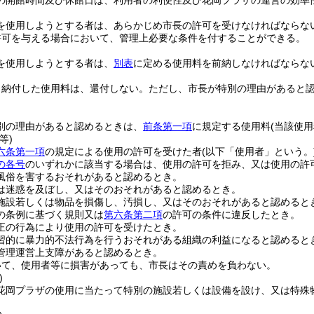
の開館時間及び休館日は、利用者の利便性及び花岡プラザの運営の効率
を使用しようとする者は、あらかじめ市長の許可を受けなければならな
許可を与える場合において、管理上必要な条件を付することができる。
を使用しようとする者は、
別表
に定める使用料を前納しなければならな
り納付した使用料は、還付しない。
ただし、市長が特別の理由があると
別の理由があると認めるときは、
前条第一項
に規定する使用料
(当該使
等)
六条第一項
の規定による使用の許可を受けた者
(以下「使用者」という。
の各号
のいずれかに該当する場合は、使用の許可を拒み、又は使用の許
風俗を害するおそれがあると認めるとき。
は迷惑を及ぼし、又はそのおそれがあると認めるとき。
施設若しくは物品を損傷し、汚損し、又はそのおそれがあると認めると
の条例に基づく規則又は
第六条第二項
の許可の条件に違反したとき。
正の行為により使用の許可を受けたとき。
習的に暴力的不法行為を行うおそれがある組織の利益になると認めると
管理運営上支障があると認めるとき。
いて、使用者等に損害があっても、市長はその責めを負わない。
)
花岡プラザの使用に当たって特別の施設若しくは設備を設け、又は特殊