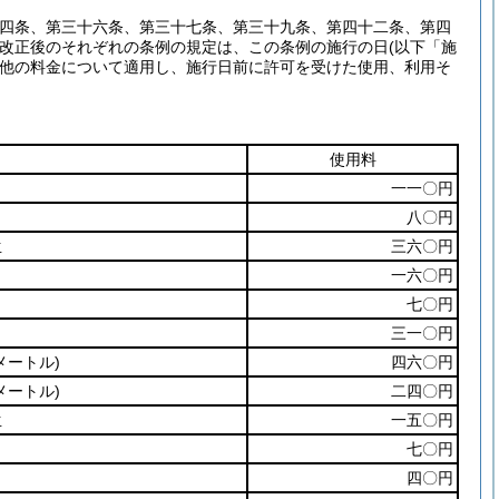
十四条、第三十六条、第三十七条、第三十九条、第四十二条、第四
改正後のそれぞれの条例の規定は、この条例の施行の日
(以下「施
他の料金について適用し、施行日前に許可を受けた使用、利用そ
使用料
一一〇円
八〇円
生
三六〇円
一六〇円
七〇円
三一〇円
メートル)
四六〇円
メートル)
二四〇円
生
一五〇円
七〇円
四〇円