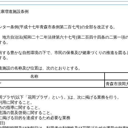
健康増進施設条例
ンター条例(平成十七年青森市条例第二百七号)の全部を改正する。
、地方自治法
(昭和二十二年法律第六十七号)
第二百四十四条の二第一項
する。
有する豊かな自然環境の下で、市民の保養及び健康づくりの推進を図る
する。
進施設の名称及び位置は、次のとおりとする。
名称
ザ
青森市浪岡
岡プラザ
(以下「花岡プラザ」という。)
は、次に掲げる業務を行う。
利用に関すること。
めの指導に関すること。
意識の普及啓発に関すること。
に掲げる目的を達成するため必要な業務
日)