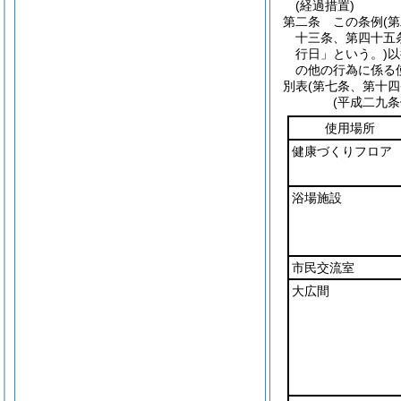
(経過措置)
第二条
この条例
(
十三条、第四十五
行日」という。)
以
の他の行為に係る
別表
(第七条、第十四
(平成二九
使用場所
健康づくりフロア
浴場施設
市民交流室
大広間