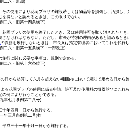
例二八・追加)
、その使用により花岡プラザの施設若しくは物品等を損傷し、汚損し、
むを得ないと認めるときは、この限りでない。
条例二八・旧第十四条繰下)
、花岡プラザの使用を終了したとき、又は使用許可を取り消されたとき
復さなければならない。
ただし、市長が特別の理由があると認めるとき
文
の義務を履行しないときは、市長又は指定管理者においてこれを代行
条例二八・旧第十五条繰下・一部改正)
の施行に関し必要な事項は、規則で定める。
条例二八・旧第十六条繰下)
布の日から起算して六月を超えない範囲内において規則で定める日から
による花岡プラザの使用に係る申請、許可及び使用料の徴収並びにこれ
定の例により行うことができる。
二九年七月
条例第二八号)
三十年四月一日から施行する。
三一年三月
条例第二号)
抄
、平成三十一年十月一日から施行する。