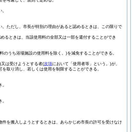
性を考慮して、規則で定める。
い。
い。
ただし、市長が特別の理由があると認めるときは、この限りで
認めるときは、当該使用料の全部又は一部を還付することができ
用料のうち浴場施設の使用料を除く。)
を減免することができる。
)
又は受けようとする者
(
次項
において「使用者等」という。)
が、
可を取り消し、若しくは使用を制限することができる。
き。
き。
物件を搬入しようとするときは、あらかじめ市長の許可を受けなけ