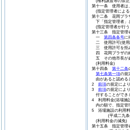
(権利譲渡等の禁止
第十一条
使用者は
(指定管理者による
第十二条
花岡プラ
下「指定管理者」
(指定管理者が行う
第十三条
指定管理
一
第四条各号
に
二
使用許可
(使
三
使用許可を拒
四
花岡プラザの
五
その他市長が
(利用料金)
第十四条
第十二条
第七条第一項
の規
由があると認める
2
前項
の規定によ
3
前項
の規定によ
付することができ
4
利用料金
(浴場施
内の額で、指定管
5
浴場施設の利用
(平成二九条
(利用料金の減免)
第十五条
指定管理