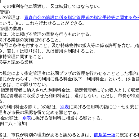
)
、その権利を他に譲渡し、又は転貸してはならない。
管理)
ザの管理は、
青森市公の施設に係る指定管理者の指定手続等に関する条
という。)
に、これを行わせることができる。
管理の業務)
者は、次に掲げる管理の業務を行うものとする。
掲げる業務の実施に関すること。
用許可に条件を付すること、及び特殊物件の搬入等に係る許可を含む。)
み、若しくは取り消し、又は使用を制限すること。
維持管理に関すること。
必要と認める業務
の規定により指定管理者に花岡プラザの管理を行わせることとした場合
定にかかわらず、その利用に係る料金
(以下「利用料金」という。)
を当
ときは、この限りでない。
り指定管理者に納入された利用料金は、指定管理者にその収入として収
り指定管理者に収受させた利用料金は、還付しない。
ただし、市長が特
る。
設の利用料金を除く。)
の額は、
別表
に掲げる使用料の額に〇・七を乗じ
理者が市長の承認を得て定める額とする。
料金の額は、
別表
に掲げる使用料に相当する額とする。
例二八・追加)
者は、市長が特別の理由があると認めるときは、
前条第一項
に規定する