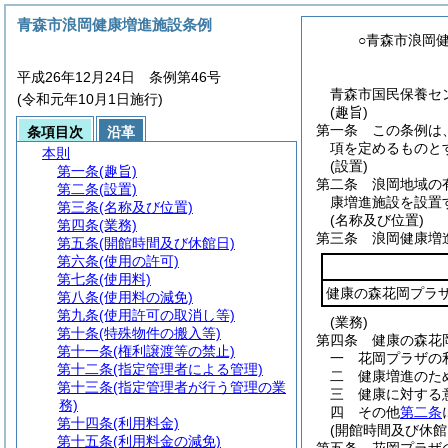
青森市浪岡健康増進施設条例
○青森市浪岡
平成26年12月24日 条例第46号
青森市国民保養セ
(令和元年10月1日施行)
(趣旨)
第一条
この条例は
条項目次
沿革
項を定めるものと
本則
(設置)
第一条
(趣旨)
第二条
浪岡地域の
第二条
(設置)
康増進施設を設置
第三条
(名称及び位置)
(名称及び位置)
第四条
(業務)
第三条
浪岡健康増
第五条
(開館時間及び休館日)
第六条
(使用の許可)
第七条
(使用料)
健康の森花岡プラ
第八条
(使用料の減免)
第九条
(使用許可の取消し等)
(業務)
第十条
(特殊物件の搬入等)
第四条
健康の森花
第十一条
(権利譲渡等の禁止)
一
花岡プラザの
第十二条
(指定管理者による管理)
二
健康増進のた
第十三条
(指定管理者が行う管理の業
三
健康に対する
務)
四
その他
第二条
第十四条
(利用料金)
(開館時間及び休館
第十五条
(利用料金の減免)