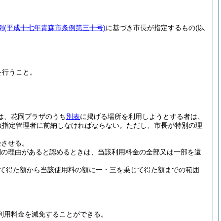
例
(平成十七年青森市条例第三十号)
に基づき市長が指定するもの
(以
を行うこと。
は、花岡プラザのうち
別表
に掲げる場所を利用しようとする者は、
該指定管理者に前納しなければならない。
ただし、市長が特別の理
受させる。
別の理由があると認めるときは、当該利用料金の全部又は一部を還
て得た額から当該使用料の額に一・三を乗じて得た額までの範囲
利用料金を減免することができる。