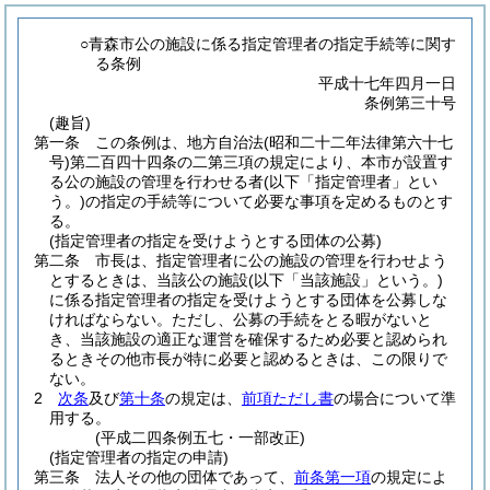
○青森市公の施設に係る指定管理者の指定手続等に関す
る条例
平成十七年四月一日
条例第三十号
(趣旨)
第一条
この条例は、地方自治法
(昭和二十二年法律第六十七
号)
第二百四十四条の二第三項の規定により、本市が設置す
る公の施設の管理を行わせる者
(以下「指定管理者」とい
う。)
の指定の手続等について必要な事項を定めるものとす
る。
(指定管理者の指定を受けようとする団体の公募)
第二条
市長は、指定管理者に公の施設の管理を行わせよう
とするときは、当該公の施設
(以下「当該施設」という。)
に係る指定管理者の指定を受けようとする団体を公募しな
ければならない。
ただし、公募の手続をとる暇がないと
き、当該施設の適正な運営を確保するため必要と認められ
るときその他市長が特に必要と認めるときは、この限りで
ない。
2
次条
及び
第十条
の規定は、
前項ただし書
の場合について準
用する。
(平成二四条例五七・一部改正)
(指定管理者の指定の申請)
第三条
法人その他の団体であって、
前条第一項
の規定によ