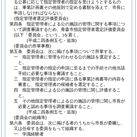
る公募に応じて指定管理者の指定を受けようとするもの
は、事業計画書その他規則で定める書類を添えて、市長に
申請しなければならない。
(指定管理者選定評価委員会)
第四条
指定管理者による公の施設の管理に関する事項につ
いて調査審議するため、青森市指定管理者選定評価委員会
(以下「委員会」という。)
を置く。
(平成二四条例五七・追加)
(委員会の所掌事務)
第五条
委員会は、次に掲げる事項について所掌する。
一
指定管理者に管理を行わせる公の施設を選定するこ
と。
二
指定管理者の指定の申請に至るまでの手続その他当該
手続に必要な事項を審議すること。
三
指定管理者の指定の申請に係る事業計画書等の内容を
審査し、指定管理者の候補者を選定すること。
四
指定管理者による公の施設の管理に関し評価するこ
と。
五
その他指定管理者による公の施設の管理に関し市長が
必要と認める事項を調査審議すること。
(平成二四条例五七・追加)
(委員会の組織等)
第六条
委員会は、次に掲げる者のうちから市長が委嘱し、
又は任命する委員をもって組織する。
一
学識経験者