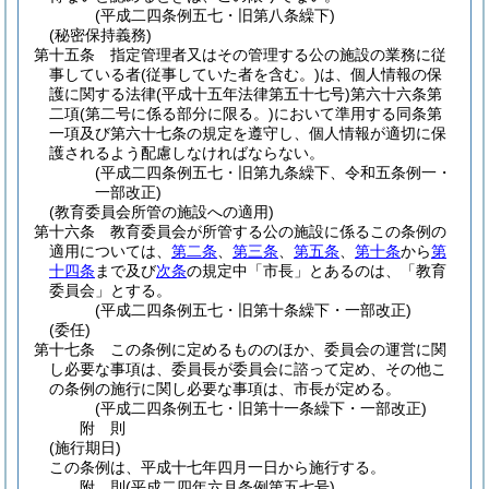
(平成二四条例五七・旧第八条繰下)
(秘密保持義務)
第十五条
指定管理者又はその管理する公の施設の業務に従
事している者
(従事していた者を含む。)
は、個人情報の保
護に関する法律
(平成十五年法律第五十七号)
第六十六条第
二項
(第二号に係る部分に限る。)
において準用する同条第
一項及び第六十七条の規定を遵守し、個人情報が適切に保
護されるよう配慮しなければならない。
(平成二四条例五七・旧第九条繰下、令和五条例一・
一部改正)
(教育委員会所管の施設への適用)
第十六条
教育委員会が所管する公の施設に係るこの条例の
適用については、
第二条
、
第三条
、
第五条
、
第十条
から
第
十四条
まで及び
次条
の規定中「市長」とあるのは、「教育
委員会」とする。
(平成二四条例五七・旧第十条繰下・一部改正)
(委任)
第十七条
この条例に定めるもののほか、委員会の運営に関
し必要な事項は、委員長が委員会に諮って定め、その他こ
の条例の施行に関し必要な事項は、市長が定める。
(平成二四条例五七・旧第十一条繰下・一部改正)
附
則
(施行期日)
この条例は、平成十七年四月一日から施行する。
附
則
(平成二四年六月
条例第五七号)