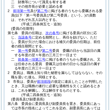
二
財務等について識見を有する者
三
その他市長が必要と認める者
2
前項第一号
及び
第二号
に掲げる者のうちから委嘱される委
員
(以下「第一号委員及び第二号委員」という。)
の員数
は、それぞれ五人以内とする。
(平成二四条例五七・追加)
(委員の任期等)
第七条
委員の任期は、
次の各号
に掲げる委員の区分に応
じ、
当該各号
に定める期間とし、再任を妨げない。
ただ
し、委員が欠けた場合における補欠の委員の任期は、前任
者の残任期間とする。
一
第一号
委員及び
第二号
委員 委嘱の日から当該日の属
する年度の翌々年度の三月三十一日まで
二
前条第一項第三号
に掲げる者のうちから委嘱され、又
は任命される委員 委嘱又は任命の日から当該日の属す
る年度の三月三十一日まで
2
委員は、職務上知り得た秘密を漏らしてはならない。
その
職を退いた後も、同様とする。
3
市長は、委員が
前項前段
の規定に違反したことが判明した
とき、又は職務の遂行に必要な適格性を欠くと認めるとき
は、これを解嘱し、又は解任するものとする。
(平成二四条例五七・追加)
(委員長及び副委員長)
第八条
委員会に委員長及び副委員長を置き、委員長にあっ
ては市長の指名によってこれを定め、副委員長にあっては