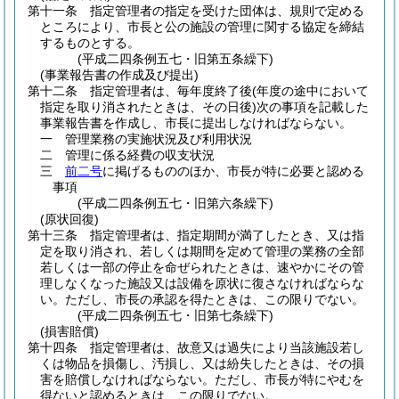
第十一条
指定管理者の指定を受けた団体は、規則で定める
ところにより、市長と公の施設の管理に関する協定を締結
するものとする。
(平成二四条例五七・旧第五条繰下)
(事業報告書の作成及び提出)
第十二条
指定管理者は、毎年度終了後
(年度の途中において
指定を取り消されたときは、その日後)
次の事項を記載した
事業報告書を作成し、市長に提出しなければならない。
一
管理業務の実施状況及び利用状況
二
管理に係る経費の収支状況
三
前二号
に掲げるもののほか、市長が特に必要と認める
事項
(平成二四条例五七・旧第六条繰下)
(原状回復)
第十三条
指定管理者は、指定期間が満了したとき、又は指
定を取り消され、若しくは期間を定めて管理の業務の全部
若しくは一部の停止を命ぜられたときは、速やかにその管
理しなくなった施設又は設備を原状に復さなければならな
い。
ただし、市長の承認を得たときは、この限りでない。
(平成二四条例五七・旧第七条繰下)
(損害賠償)
第十四条
指定管理者は、故意又は過失により当該施設若し
くは物品を損傷し、汚損し、又は紛失したときは、その損
害を賠償しなければならない。
ただし、市長が特にやむを
得ないと認めるときは、この限りでない。