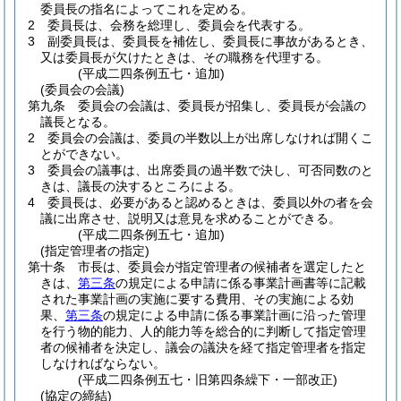
委員長の指名によってこれを定める。
2
委員長は、会務を総理し、委員会を代表する。
3
副委員長は、委員長を補佐し、委員長に事故があるとき、
又は委員長が欠けたときは、その職務を代理する。
(平成二四条例五七・追加)
(委員会の会議)
第九条
委員会の会議は、委員長が招集し、委員長が会議の
議長となる。
2
委員会の会議は、委員の半数以上が出席しなければ開くこ
とができない。
3
委員会の議事は、出席委員の過半数で決し、可否同数のと
きは、議長の決するところによる。
4
委員長は、必要があると認めるときは、委員以外の者を会
議に出席させ、説明又は意見を求めることができる。
(平成二四条例五七・追加)
(指定管理者の指定)
第十条
市長は、委員会が指定管理者の候補者を選定したと
きは、
第三条
の規定による申請に係る事業計画書等に記載
された事業計画の実施に要する費用、その実施による効
果、
第三条
の規定による申請に係る事業計画に沿った管理
を行う物的能力、人的能力等を総合的に判断して指定管理
者の候補者を決定し、議会の議決を経て指定管理者を指定
しなければならない。
(平成二四条例五七・旧第四条繰下・一部改正)
(協定の締結)