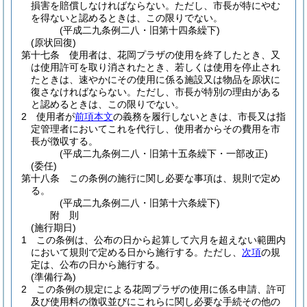
損害を賠償しなければならない。
ただし、市長が特にやむ
を得ないと認めるときは、この限りでない。
(平成二九条例二八・旧第十四条繰下)
(原状回復)
第十七条
使用者は、花岡プラザの使用を終了したとき、又
は使用許可を取り消されたとき、若しくは使用を停止され
たときは、速やかにその使用に係る施設又は物品を原状に
復さなければならない。
ただし、市長が特別の理由がある
と認めるときは、この限りでない。
2
使用者が
前項本文
の義務を履行しないときは、市長又は指
定管理者においてこれを代行し、使用者からその費用を市
長が徴収する。
(平成二九条例二八・旧第十五条繰下・一部改正)
(委任)
第十八条
この条例の施行に関し必要な事項は、規則で定め
る。
(平成二九条例二八・旧第十六条繰下)
附
則
(施行期日)
1
この条例は、公布の日から起算して六月を超えない範囲内
において規則で定める日から施行する。
ただし、
次項
の規
定は、公布の日から施行する。
(準備行為)
2
この条例の規定による花岡プラザの使用に係る申請、許可
及び使用料の徴収並びにこれらに関し必要な手続その他の