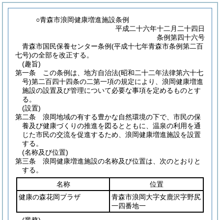
○青森市浪岡健康増進施設条例
平成二十六年十二月二十四日
条例第四十六号
青森市国民保養センター条例(平成十七年青森市条例第二百
七号)の全部を改正する。
(趣旨)
第一条
この条例は、地方自治法
(昭和二十二年法律第六十七
号)
第二百四十四条の二第一項の規定により、浪岡健康増進
施設の設置及び管理について必要な事項を定めるものとす
る。
(設置)
第二条
浪岡地域の有する豊かな自然環境の下で、市民の保
養及び健康づくりの推進を図るとともに、温泉の利用を通
じた市民の交流を促進するため、浪岡健康増進施設を設置
する。
(名称及び位置)
第三条
浪岡健康増進施設の名称及び位置は、次のとおりと
する。
名称
位置
健康の森花岡プラザ
青森市浪岡大字女鹿沢字野尻
一四番地一