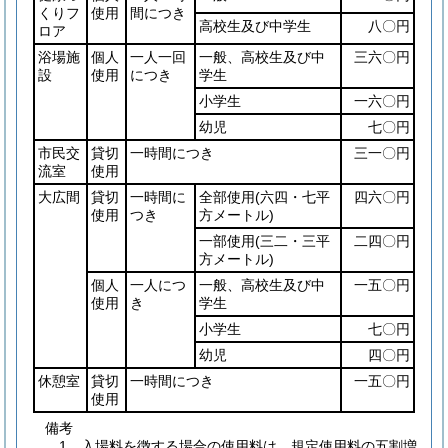
くりフ
使用
間につき
高校生及び中学生
八〇円
ロア
浴場施
個人
一人一回
一般、高校生及び中
三六〇円
設
使用
につき
学生
小学生
一六〇円
幼児
七〇円
市民交
貸切
一時間につき
三一〇円
流室
使用
大広間
貸切
一時間に
全部使用
(六四・七平
四六〇円
使用
つき
方メートル)
一部使用
(三二・三平
二四〇円
方メートル)
個人
一人につ
一般、高校生及び中
一五〇円
使用
き
学生
小学生
七〇円
幼児
四〇円
休憩室
貸切
一時間につき
一五〇円
使用
備考
1 入場料を徴する場合の使用料は、規定使用料の五割増