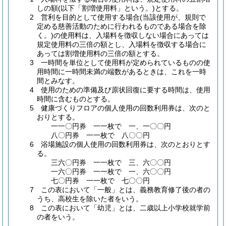
しの額(以下「割増使用料」という。)とする。
2 営利を目的として使用する場合(当該使用が、規則で
定める慈善活動のために行われるものである場合を除
く。)の使用料は、入場料を徴収しない場合にあっては
規定使用料の三倍の額とし、入場料を徴収する場合に
あっては割増使用料の三倍の額とする。
3 一時間を単位として使用料が定められているものの使
用時間に一時間未満の端数があるときは、これを一時
間とみなす。
4 使用のための準備及び原状回復に要する時間は、使用
時間に含むものとする。
5 健康づくりフロアの個人使用の回数利用券は、次のと
おりとする。
一一〇円券 一一枚で 一、一〇〇円
八〇円券 一一枚で 八〇〇円
6 浴場施設の個人使用の回数利用券は、次のとおりとす
る。
三六〇円券 一一枚で 三、六〇〇円
一六〇円券 一一枚で 一、六〇〇円
七〇円券 一一枚で 七〇〇円
7 この表において「一般」とは、義務教育修了後の者の
うち、高校生を除いた者をいう。
8 この表において「幼児」とは、二歳以上小学校就学前
の者をいう。