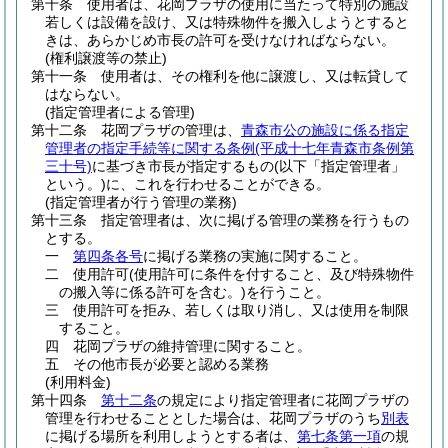
第十条
使用者は、花岡プラザの使用に当たって特別の施設
若しくは設備を設け、又は特殊物件を搬入しようとすると
きは、あらかじめ市長の許可を受けなければならない。
(権利譲渡等の禁止)
第十一条
使用者は、その権利を他に譲渡し、又は転貸して
はならない。
(指定管理者による管理)
第十二条
花岡プラザの管理は、
青森市公の施設に係る指定
管理者の指定手続等に関する条例
(平成十七年青森市条例第
三十号)
に基づき市長が指定するもの
(以下「指定管理者」
という。)
に、これを行わせることができる。
(指定管理者が行う管理の業務)
第十三条
指定管理者は、次に掲げる管理の業務を行うもの
とする。
一
第四条各号
に掲げる業務の実施に関すること。
二
使用許可
(使用許可に条件を付すること、及び特殊物件
の搬入等に係る許可を含む。)
を行うこと。
三
使用許可を拒み、若しくは取り消し、又は使用を制限
すること。
四
花岡プラザの維持管理に関すること。
五
その他市長が必要と認める業務
(利用料金)
第十四条
第十二条
の規定により指定管理者に花岡プラザの
管理を行わせることとした場合は、花岡プラザのうち
別表
に掲げる場所を利用しようとする者は、
第七条第一項
の規