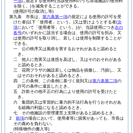
一項
に規定する使用料
(当該使用料のうち浴場施設の使用料
を除く。)
を減免することができる。
(使用許可の取消し等)
第九条
市長は、
第六条第一項
の規定による使用の許可を受
けた者
(以下「使用者」という。)
又は受けようとする者
(
次
項
において「使用者等」という。)
が、当該使用につき
次の
各号
のいずれかに該当する場合は、使用の許可を拒み、又
は使用の許可を取り消し、若しくは使用を制限することが
できる。
一
公の秩序又は風俗を害するおそれがあると認めると
き。
二
他人に危害又は迷惑を及ぼし、又はそのおそれがある
と認めるとき。
三
花岡プラザの施設若しくは物品を損傷し、汚損し、又
はそのおそれがあると認めるとき。
四
この条例、この条例に基づく規則又は
第六条第二項
の
許可の条件に違反したとき。
五
詐欺その他不正の行為により使用の許可を受けたと
き。
六
集団的又は常習的に暴力的不法行為を行うおそれがあ
る組織の利益になると認めるとき。
七
その他施設の管理運営上支障があると認めるとき。
2
前項
の場合において、使用者等に損害があっても、市長は
その責めを負わない。
(特殊物件の搬入等)