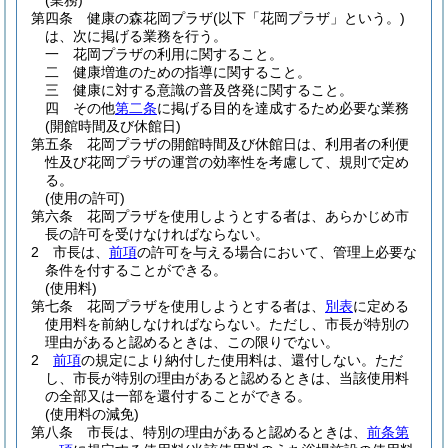
(業務)
第四条
健康の森花岡プラザ
(以下「花岡プラザ」という。)
は、次に掲げる業務を行う。
一
花岡プラザの利用に関すること。
二
健康増進のための指導に関すること。
三
健康に対する意識の普及啓発に関すること。
四
その他
第二条
に掲げる目的を達成するため必要な業務
(開館時間及び休館日)
第五条
花岡プラザの開館時間及び休館日は、利用者の利便
性及び花岡プラザの運営の効率性を考慮して、規則で定め
る。
(使用の許可)
第六条
花岡プラザを使用しようとする者は、あらかじめ市
長の許可を受けなければならない。
2
市長は、
前項
の許可を与える場合において、管理上必要な
条件を付することができる。
(使用料)
第七条
花岡プラザを使用しようとする者は、
別表
に定める
使用料を前納しなければならない。
ただし、市長が特別の
理由があると認めるときは、この限りでない。
2
前項
の規定により納付した使用料は、還付しない。
ただ
し、市長が特別の理由があると認めるときは、当該使用料
の全部又は一部を還付することができる。
(使用料の減免)
第八条
市長は、特別の理由があると認めるときは、
前条第