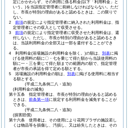
定にかかわらず、その利用に係る料金
(以下「利用料金」と
いう。)
を当該指定管理者に前納しなければならない。
ただ
し、市長が特別の理由があると認めるときは、この限りで
ない。
2
前項
の規定により指定管理者に納入された利用料金は、指
定管理者にその収入として収受させる。
3
前項
の規定により指定管理者に収受させた利用料金は、還
付しない。
ただし、市長が特別の理由があると認めるとき
は、当該利用料金の全部又は一部を還付することができ
る。
4
利用料金
(浴場施設の利用料金を除く。)
の額は、
別表
に掲
げる使用料の額に〇・七を乗じて得た額から当該使用料の
額に一・三を乗じて得た額までの範囲内の額で、指定管理
者が市長の承認を得て定める額とする。
5
浴場施設の利用料金の額は、
別表
に掲げる使用料に相当す
る額とする。
(平成二九条例二八・追加)
(利用料金の減免)
第十五条
指定管理者は、市長が特別の理由があると認める
ときは、
前条第一項
に規定する利用料金を減免することが
できる。
(平成二九条例二八・追加)
(損害賠償)
第十六条
使用者は、その使用により花岡プラザの施設若し
くは物品等を損傷し、汚損し、又は紛失したときは、その