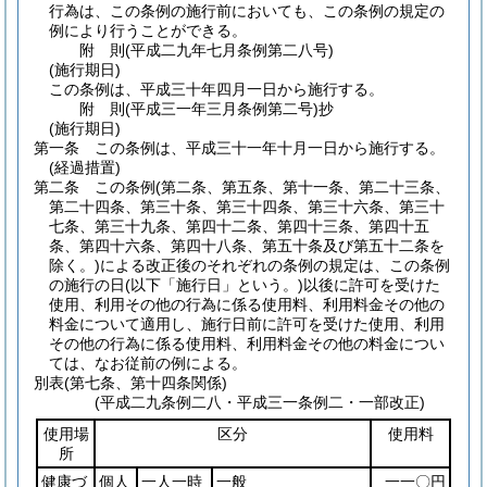
行為は、この条例の施行前においても、この条例の規定の
例により行うことができる。
附
則
(平成二九年七月
条例第二八号)
(施行期日)
この条例は、平成三十年四月一日から施行する。
附
則
(平成三一年三月
条例第二号)
抄
(施行期日)
第一条
この条例は、平成三十一年十月一日から施行する。
(経過措置)
第二条
この条例
(第二条、第五条、第十一条、第二十三条、
第二十四条、第三十条、第三十四条、第三十六条、第三十
七条、第三十九条、第四十二条、第四十三条、第四十五
条、第四十六条、第四十八条、第五十条及び第五十二条を
除く。)
による改正後のそれぞれの条例の規定は、この条例
の施行の日
(以下「施行日」という。)
以後に許可を受けた
使用、利用その他の行為に係る使用料、利用料金その他の
料金について適用し、施行日前に許可を受けた使用、利用
その他の行為に係る使用料、利用料金その他の料金につい
ては、なお従前の例による。
別表
(第七条、第十四条関係)
(平成二九条例二八・平成三一条例二・一部改正)
使用場
区分
使用料
所
健康づ
個人
一人一時
一般
一一〇円