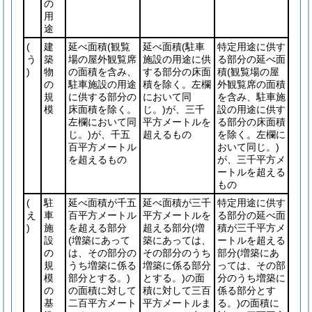
の
用
途
(
建
延べ面積
(観覧
延べ面積
(駐車
特定用途に供す
う
築
場の屋外観覧席
施設の用途に供
る部分の延べ面
)
物
の面積を含み、
する部分の床面
積
(観覧場の屋
の
駐車施設の用途
積を除く。左欄
外観覧席の面積
規
に供する部分の
において同
を含み、駐車施
模
床面積を除く。
じ。)
が、三千
設の用途に供す
左欄において同
平方メートルを
る部分の床面積
じ。)
が、千五
超えるもの
を除く。左欄に
百平方メートル
おいて同じ。)
を超えるもの
が、三千平方メ
ートルを超える
もの
(
駐
延べ面積が千五
延べ面積が三千
特定用途に供す
え
車
百平方メートル
平方メートルを
る部分の延べ面
)
施
を超える部分
超える部分
(増
積が三千平方メ
設
(増築にあって
築にあっては、
ートルを超える
の
は、その部分の
その部分のうち
部分
(増築にあ
規
うち増築に係る
増築に係る部分
っては、その部
模
部分とする。)
とする。)
の面
分のうち増築に
の
の面積に対して
積に対して三百
係る部分とす
基
二百平方メート
平方メートルま
る。)
の面積に