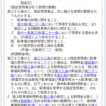
部改正)
(指定管理者が行う管理の業務)
第三十三条の二
指定管理者は、次に掲げる管理の業務を行
うものとする。
一
駐車場の供用に関すること。
二
第六条
(
第二十一条
において準用する場合を含む。)
の
規定による回数駐車券の発行に関すること。
三
第十一条第三項
(
第二十一条
において準用する場合を含
む。)
の規定により命令をすること。
四
駐車場の維持管理に関すること。
五
その他市長が必要と認める業務
(平成一七条例三〇二・追加)
(利用料金等)
第三十三条の三
第三十三条
の規定により指定管理者に駐車
場の管理を行わせることとした場合は、利用料金
(
第四条
の
料金及び
第八条
の規定による割増金
(以下これらを「路上駐
車場利用料金」という。)
又は
第十八条
の料金及び
第二十一
条
において読み替えて準用する
第八条
の規定による割増金
(青森市文化会館地下駐車場及び青森市民ホール駐車場に係
るものに限る。以下これらを「路外駐車場利用料金」とい
う。)
をいう。)
は、駐車場を管理する指定管理者に、それ
ぞれその収入として収受させる。
2
路上駐車場利用料金
(
第八条
の規定による割増金を除く。)
の額は
第四条
に定める料金の額の範囲内において、路外駐
車場利用料金
(
第二十一条
において読み替えて準用する
第八