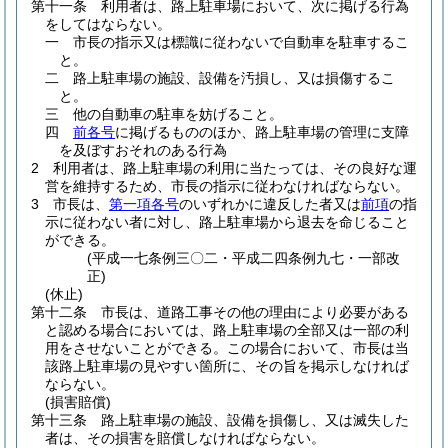
第十一条
利用者は、路上駐車場において、次に掲げる行為
をしてはならない。
一
市長の指示又は標識に従わないで自動車を駐車するこ
と。
二
路上駐車場の施設、設備を汚損し、又は損傷するこ
と。
三
他の自動車の駐車を妨げること。
四
前各号
に掲げるもののほか、路上駐車場の管理に支障
を及ぼすおそれのある行為
2
利用者は、路上駐車場の利用に当たっては、その良好な運
営を維持するため、市長の指示に従わなければならない。
3
市長は、
第一項各号
のいずれかに違反した者又は
前項
の指
示に従わない者に対し、路上駐車場から退去を命じること
ができる。
(平成一七条例三〇二・平成二四条例九七・一部改
正)
(休止)
第十二条
市長は、道路工事その他の理由により必要がある
と認める場合においては、路上駐車場の全部又は一部の利
用をさせないことができる。
この場合において、市長は当
該路上駐車場の見やすい箇所に、その旨を掲示しなければ
ならない。
(損害賠償)
第十三条
路上駐車場の施設、設備を損傷し、又は滅失した
者は、その損害を賠償しなければならない。