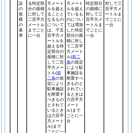
設
る特定部
方メート
方メート
特定部分
対して三
の
分の面積
ルを超え
ルを超え
の面積に
百平方メ
規
に対して
ることと
ているも
対して三
ートルま
模
二百平方
なるもの
のについ
百平方メ
でごとに
の
メートル
について
ては増加
ートルま
一台
基
までごと
は、千五
した特定
でごとに
準
に一台
百平方メ
部分の面
一台
ートルを
積に対し
超える特
て二百平
定部分の
方メート
面積に対
ル
(
前二
して二百
条
の規定
平方メー
により駐
トル
(
前
車施設を
二条
の規
附置すべ
定により
きものと
駐車施設
されてい
を附置す
るときは
べきもの
六百平方
とされて
メート
いるとき
ル)
まで
は六百平
ごとに一
方メート
台
ル)
まで
ごとに一