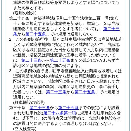
施設の位置及び規模等を変更しようとする場合についても
また同様とする。
(適用の除外)
第二十九条
建築基準法
(昭和二十五年法律第二百一号)
第八
十五条に規定する仮設建築物を新築し、増築し、又は当該
建築物の用途変更をしようとする者については、
第二十三
条
から
第二十五条
までの規定は適用しない。
2
この条例の施行後、新たに駐車場整備地区又は商業地域若
しくは近隣商業地域に指定された区域内において、当該地
区又は地域に指定された日から起算して六月以内に建築物
の新築、増築又は用途変更の工事に着手した者について
は、
第二十三条
から
第二十五条
までの規定にかかわらず当
該地区又は地域の指定前の例による。
3
この条例の施行後、駐車場整備地区又は商業地域若しくは
近隣商業地域以外の地域から新たに周辺地区に指定された
区域内において、当該地区に指定された日から起算して六
月以内に建築物の新築、増築又は用途変更の工事に着手し
た者については、
第二十三条
から
第二十五条
までの規定は
適用しない。
(駐車施設の管理)
第三十条
第二十三条
から
第二十五条
までの規定により設置
された駐車施設
(
第二十八条第一項
に規定する駐車施設を含
む。以下同じ。)
の所有者又は管理者は、当該駐車施設をそ
の設置目的に適合するように管理しなければならない。
(立入検査等)