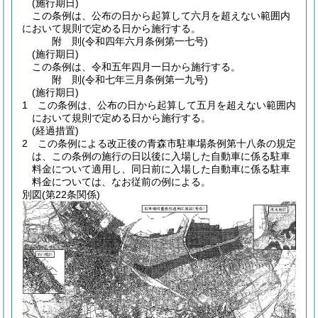
(施行期日)
この条例は、公布の日から起算して六月を超えない範囲内
において規則で定める日から施行する。
附
則
(令和四年六月
条例第一七号)
(施行期日)
この条例は、令和五年四月一日から施行する。
附
則
(令和七年三月
条例第一九号)
(施行期日)
1
この条例は、公布の日から起算して五月を超えない範囲内
において規則で定める日から施行する。
(経過措置)
2
この条例による改正後の青森市駐車場条例第十八条の規定
は、この条例の施行の日以後に入場した自動車に係る駐車
料金について適用し、同日前に入場した自動車に係る駐車
料金については、なお従前の例による。
別図
(第22条関係)