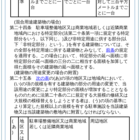
準
ルまでごとに一
でごとに一台
対して三百平方
台
メートルまでご
とに一台
(混合用途建築物の場合)
第二十四条
駐車場整備地区又は商業地域若しくは近隣商業
地域内における特定部分
(法第二十条第一項に規定する特定
部分をいう。以下同じ。)
及び非特定用途に供する部分
(以
下「非特定部分」という。)
を有する建築物については、そ
の全部を特定用途に供する建築物とみなして、
前条
の規定
を適用する。
この場合において、特定部分の延べ面積に非
特定部分の延べ面積の三分の二に相当する面積を加算して
得た面積をその建築物の延べ面積とする。
(建築物の用途変更の場合の附置)
第二十五条
次の表
の
(あ)
の項の地区又は地域内において、
(い)
の項の規模を有する建築物の部分の用途の変更で、当
該用途の変更により特定部分の面積が増加することとなる
もののために法第二十条の二に規定する大規模の修繕又は
大規模の模様替えをしようとする者は、
(う)
の項の基準に
より算定した規模以上の規模を有する駐車施設を当該建築
物又は当該建築物の敷地内に附置しなければならない。
(
地
駐車場整備地区又は商業地域
周辺地区
あ
区
若しくは近隣商業地域
)
又
は