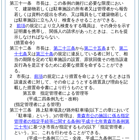
第三十一条
市長は、この条例の施行に必要な限度におい
て、建築物若しくは駐車施設の所有者又は管理者から報告
若しくは資料の提出を求め、又は職員をして建築物若しく
は駐車施設に立ち入り、検査をさせることができる。
2
前項
の規定により立入検査をする職員は、その身分を示す
証明書を携帯し、関係人の請求があったときは、これを提
示しなければならない。
(措置命令)
第三十二条
市長は、
第二十三条
から
第二十五条
まで、
第二
十七条
又は
第三十条
の規定に違反している者に対して、相
当の期限を定めて駐車施設の設置、原状回復その他当該違
反行為を是正するために必要な措置を命ずることができ
る。
2
市長は、
前項
の規定により措置を命じようとするときは当
該違反者に対して、その命じようとする措置及び理由を記
載した措置命令書により行うものとする。
第五章
指定管理者による管理等
(平成二四条例九七・改称)
(指定管理者による管理)
第三十三条
路上駐車場及び路外駐車場
(以下この章において
「駐車場」という。)
の管理は、
青森市公の施設に係る指定
管理者の指定手続等に関する条例
(平成十七年青森市条例第
三十号)
に基づき市長が指定するもの
(以下「指定管理者」
という。)
に、これを行わせることができる。
(平成一七条例三〇二・全改、平成二九条例三二・一