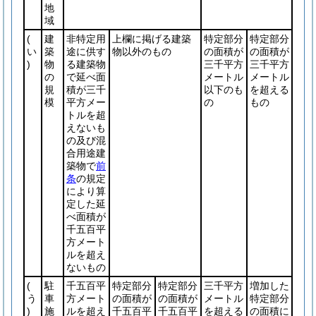
地
域
(
建
非特定用
上欄に掲げる建築
特定部分
特定部分
い
築
途に供す
物以外のもの
の面積が
の面積が
)
物
る建築物
三千平方
三千平方
の
で延べ面
メートル
メートル
規
積が三千
以下のも
を超える
模
平方メー
の
もの
トルを超
えないも
の及び混
合用途建
築物で
前
条
の規定
により算
定した延
べ面積が
千五百平
方メート
ルを超え
ないもの
(
駐
千五百平
特定部分
特定部分
三千平方
増加した
う
車
方メート
の面積が
の面積が
メートル
特定部分
)
施
ルを超え
千五百平
千五百平
を超える
の面積に