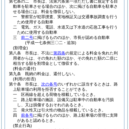
第七条の二
市長は、法第六条第一項ただし書に規定する自
動車を駐車させる場合のほか、次に掲げる自動車を駐車さ
せる場合には、料金を徴収しない。
一
警察官が犯罪捜査、実地検証又は交通事故調査を行う
ため使用する自動車
二
電気、ガス、電話、水道又は下水道の応急工事を行う
ために使用する自動車
三
前二号
に掲げるもののほか、市長が認める自動車
(平成一七条例三〇二・追加)
(割増金)
第八条
市長は、不法に
第四条
の規定による料金を免れた利
用者からは、その免れた額のほか、その免れた額の二倍に
相当する額を割増金として徴収する。
(料金の還付)
第九条
既納の料金は、還付しない。
(利用の拒否)
第十条
市長は、
次の各号
のいずれかに該当するときは、路
上駐車場の利用を拒否することができる。
一
区画線を超える荷物を積載しているとき。
二
路上駐車場の施設、設備又は駐車中の自動車を汚損
し、又は損傷するおそれのあるとき。
三
発火性又は引火性の物品を積載しているとき。
四
前各号
に掲げるもののほか、路上駐車場の管理に支障
があると認めるとき。
(禁止行為)