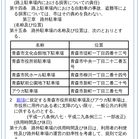
(路上駐車場内における損害についての責任)
第十四条
路上駐車場内における自動車の事故、盗難等によ
る損害については、市はその責めを負わない。
第三章
路外駐車場
(名称及び位置)
第十五条
路外駐車場の名称及び位置は、次のとおりとす
る。
名称
位置
青森市文化会館地下駐車場
青森市堤町一丁目四番十三号
青森市役所前駐車場
青森市中央一丁目二十二番五
号
青森市民ホール駐車場
青森市柳川一丁目二番十四号
青森駅前公園地下駐車場
青森市新町一丁目二番二十号
アウガ駐車場
青森市新町一丁目三番七号
2
前項
に規定する青森市役所前駐車場及びアウガ駐車場は、
市役所に用件のある者に支障のない限り、一般公共の利用
に供するものとする。
(平成一八条例八七・平成二九条例三二・一部改正)
(供用時間及び休日)
第十六条
路外駐車場の供用時間及び休日は、利用者の利便
性及び路外駐車場の運営の効率性を考慮して、規則で定め