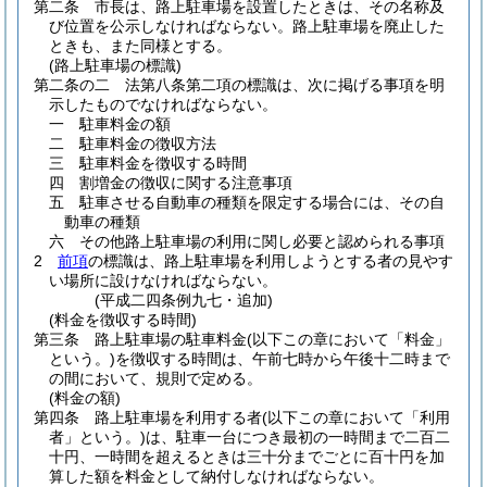
第二条
市長は、路上駐車場を設置したときは、その名称及
び位置を公示しなければならない。
路上駐車場を廃止した
ときも、また同様とする。
(路上駐車場の標識)
第二条の二
法第八条第二項の標識は、次に掲げる事項を明
示したものでなければならない。
一
駐車料金の額
二
駐車料金の徴収方法
三
駐車料金を徴収する時間
四
割増金の徴収に関する注意事項
五
駐車させる自動車の種類を限定する場合には、その自
動車の種類
六
その他路上駐車場の利用に関し必要と認められる事項
2
前項
の標識は、路上駐車場を利用しようとする者の見やす
い場所に設けなければならない。
(平成二四条例九七・追加)
(料金を徴収する時間)
第三条
路上駐車場の駐車料金
(以下この章において「料金」
という。)
を徴収する時間は、午前七時から午後十二時まで
の間において、規則で定める。
(料金の額)
第四条
路上駐車場を利用する者
(以下この章において「利用
者」という。)
は、駐車一台につき最初の一時間まで二百二
十円、一時間を超えるときは三十分までごとに百十円を加
算した額を料金として納付しなければならない。