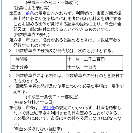
(平成三一条例二・一部改正)
(証票による納付等)
第五条
前条
の規定にかかわらず、利用者は、市長が商業振
興上特に必要がある場合に利用者に代わり料金を納付する
ことを認める団体が発行する証票の提出により、料金の全
部又は一部の納付に代えることができるものとする。
(回数駐車券の発行)
第六条
市長は、必要があると認めるときは、回数駐車券を
発行するものとする。
2
回数駐車券の種類及び発売額は、次のとおりとする。
一時間券
十一枚 二千二百円
三十分券
十一枚 千百円
3
回数駐車券による料金は、回数駐車券の発行のとき納付す
るものとする。
4
回数駐車券の発行及び使用について必要な事項は、規則で
定める。
(平成三一条例二・一部改正)
(料金を無料とする日)
第七条
市長は、
第四条
の規定にかかわらず、料金を徴収し
ないで路上駐車場を利用させる日を定めることができる。
この場合において、市長はその旨を公示しなければならな
い。
(料金を徴収しない自動車)