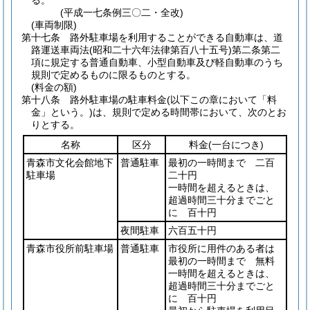
る。
(平成一七条例三〇二・全改)
(車両制限)
第十七条
路外駐車場を利用することができる自動車は、道
路運送車両法
(昭和二十六年法律第百八十五号)
第二条第二
項に規定する普通自動車、小型自動車及び軽自動車のうち
規則で定めるものに限るものとする。
(料金の額)
第十八条
路外駐車場の駐車料金
(以下この章において「料
金」という。)
は、規則で定める時間帯において、次のとお
りとする。
名称
区分
料金
(一台につき)
青森市文化会館地下
普通駐車
最初の一時間まで 二百
駐車場
二十円
一時間を超えるときは、
超過時間三十分までごと
に 百十円
夜間駐車
六百五十円
青森市役所前駐車場
普通駐車
市役所に用件のある者は
最初の一時間まで 無料
一時間を超えるときは、
超過時間三十分までごと
に 百十円