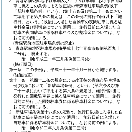
2
青森駅前公園地下駐車場及びアウガ駐車場における夜間駐
車に係るこの条例による改正後の青森市駐車場条例
(以下
「新駐車場条例」という。)
第十八条及び第二十一条におい
て準用する第八条の規定は、この条例の施行の日
(以下「施
行日」という。)
以後に入場した自動車の夜間駐車に係る駐
車料金及び割増金について適用し、施行日前に入場した自
動車の夜間駐車に係る駐車料金及び割増金については、な
お従前の例による。
(青森駅前地区駐車場条例の廃止)
3
青森駅前地区駐車場条例
(平成十七年青森市条例第百九十
二号)
は、廃止する。
附
則
(平成三一年三月
条例第二号)
抄
(施行期日)
第一条
この条例は、平成三十一年十月一日から施行する。
(経過措置)
第十一条
第四十二条の規定による改正後の青森市駐車場条
例
(次項において「新駐車場条例」という。)
第六条及び第
二十一条において準用する第六条の規定は、施行日以後に
発行した回数駐車券に係る駐車料金について適用し、施行
日前に発行した回数駐車券に係る駐車料金については、な
お従前の例による。
2
新駐車場条例第十八条の規定は、施行日以後に入場した自
動車に係る駐車料金について適用し、施行日前に入場した
自動車に係る駐車料金については、なお従前の例による。
附
則
(令和二年六月
条例第二三号)