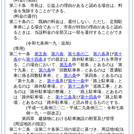
(料金の免除)
第二十条
市長は、公益上の理由があると認める場合は、料
金を免除することができる。
(料金の還付)
第二十条の二
既納の料金は、還付しない。
ただし、定期駐
車券による場合であって、市長が特別の理由があると認め
るときは、当該料金の全部又は一部を還付することができ
る。
(令和七条例一九・追加)
(準用)
第二十一条
第五条
、
第六条
、
第七条の二
、
第八条
及び
第十
条
から
第十四条
までの規定は、路外駐車場にこれを準用す
る。
この場合において、
第五条
中「前条」とあるのは「第
十九条」と、
第六条
中「回数駐車券」とあるのは「普通駐
車に係る回数駐車券」と、
第八条
中「第四条」とあるのは
「第十九条」と、
第十条
及び
第十一条
中「路上駐車場」と
あるのは「路外駐車場」と、
第十二条
中「道路工事」とあ
るのは「路外駐車場の整備」と、「路上駐車場」とあるの
は「路外駐車場」と、
第十三条
及び
第十四条
中「路上駐車
場」とあるのは「路外駐車場」と読み替えるものとする。
(平成一七条例三〇二・平成二九条例三二・令和七条
例一九・一部改正)
第四章
建築物における駐車施設の附置及び管理
(周辺地区の指定)
第二十二条
法第二十条第二項の規定に基づき、周辺地域
(法