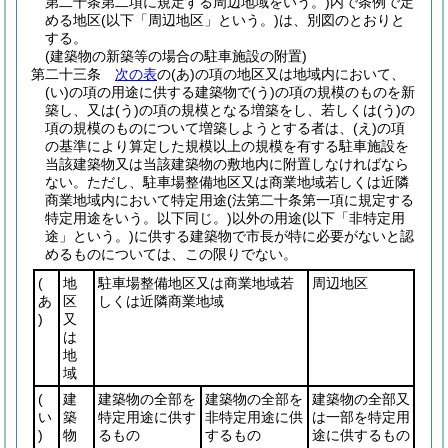
第二十条第二項に規定する周辺地域をいう。)
内で条例で定
める地区
(以下「周辺地区」という。)
は、別図のとおりと
する。
(建築物の新築等の場合の駐車施設の附置)
第二十三条
次の表
の
(あ)
の項の地区又は地域内において、
(い)
の項の用途に供する建築物で
(う)
の項の規模のものを新
築し、又は
(う)
の項の規模となる増築をし、若しくは
(う)
の
項の規模のものについて増築しようとする者は、
(え)
の項
の基準により算定した規模以上の規模を有する駐車施設を
当該建築物又は当該建築物の敷地内に附置しなければなら
ない。
ただし、駐車場整備地区又は商業地域若しくは近隣
商業地域内において特定用途
(法第二十条第一項に規定する
特定用途をいう。以下同じ。)
以外の用途
(以下「非特定用
途」という。)
に供する建築物で市長が特に必要がないと認
めるものについては、この限りでない。
(
地
駐車場整備地区又は商業地域若
周辺地区
あ
区
しくは近隣商業地域
)
又
は
地
域
(
建
建築物の全部を
建築物の全部を
建築物の全部又
い
築
特定用途に供す
非特定用途に供
は一部を特定用
)
物
るもの
するもの
途に供するもの