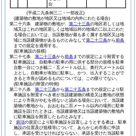
台
(平成二九条例三二・一部改正)
(建築物の敷地が地区又は地域の内外にわたる場合)
第二十六条
建築物の敷地が、
第二十三条
の地区若しくは地
域又はこれの地区若しくは地域以外の地域の二以上にわた
る場合においては、当該敷地が最も多く属する地区又は地
域に当該建築物があるものとみなして
第二十三条
から
前条
までの規定を適用する。
(駐車施設の規模)
第二十七条
第二十三条
から
前条
までの規定により附置する
駐車施設は、自動車の駐車の用に供する部分の規模を駐車
台数一台につき幅二・五メートル以上、奥行六メートル以
上とし、自動車が有効に駐車し、かつ、出入することがで
きると市長が認めるものについては、この限りでない。
(駐車施設の附置の特例)
第二十八条
第二十三条
から
第二十五条
までの規定により駐
車施設を附置すべき者が当該建築物の構造又は敷地の状態
により市長がやむを得ないと認める場合において、当該建
築物の敷地から、おおむね二百メートル以内の場所に駐車
施設を設けたときは、当該建築物又は当該建築物の敷地内
に駐車施設を附置したものとみなす。
2
前項
の規定により駐車施設を設置しようとする者は、駐車
施設の位置及び規模等について、あらかじめ市長に申請
し、承認を受けなければならない。
承認を受けた当該駐車