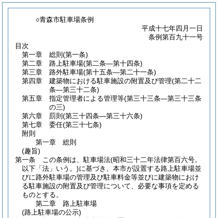
○青森市駐車場条例
平成十七年四月一日
条例第百九十一号
目次
第一章
総則
(第一条)
第二章
路上駐車場
(第二条―第十四条)
第三章
路外駐車場
(第十五条―第二十一条)
第四章
建築物における駐車施設の附置及び管理
(第二十二
条―第三十二条)
第五章
指定管理者による管理等
(第三十三条―第三十三条
の三)
第六章
罰則
(第三十四条―第三十六条)
第七章
委任
(第三十七条)
附則
第一章
総則
(趣旨)
第一条
この条例は、駐車場法
(昭和三十二年法律第百六号。
以下「法」いう。)
に基づき、本市が設置する路上駐車場並
びに路外駐車場の管理及び駐車料金等並びに建築物におけ
る駐車施設の附置及び管理について、必要な事項を定める
ものとする。
第二章
路上駐車場
(路上駐車場の公示)