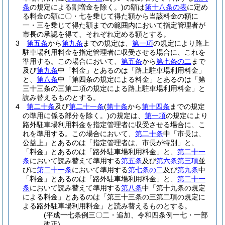
条
の規定による割増金を除く。)
の額は
第十八条の表
に定め
る料金の額に〇・七を乗じて得た額から当該料金の額に
一・三を乗じて得た額までの範囲内において指定管理者が
市長の承認を得て、それぞれ定める額とする。
3
第五条
から
第九条
までの規定は、
第一項
の規定により路上
駐車場利用料金を指定管理者に収受させる場合に、これを
準用する。
この場合において、
第五条
から
第七条の二
まで
及び
第九条
中「料金」とあるのは「路上駐車場利用料金」
と、
第八条
中「第四条の規定による料金」とあるのは「第
三十三条の三第二項の規定による路上駐車場利用料金」と
読み替えるものとする。
4
第二十条
及び
第二十一条
(
第十条
から
第十四条
までの規定
の準用に係る部分を除く。)
の規定は、
第一項
の規定により
路外駐車場利用料金を指定管理者に収受させる場合に、こ
れを準用する。
この場合において、
第二十条
中「市長は、
公益上」とあるのは「指定管理者は、市長が特別」と、
「料金」とあるのは「路外駐車場利用料金」と、
第二十一
条
において読み替えて準用する
第五条
及び
第六条第三項
並
びに
第二十一条
において準用する
第七条の二
及び
第九条
中
「料金」とあるのは「路外駐車場利用料金」と、
第二十一
条
において読み替えて準用する
第八条
中「第十九条の規定
による料金」とあるのは「第三十三条の三第二項の規定に
よる路外駐車場利用料金」と読み替えるものとする。
(平成一七条例三〇二・追加、令和四条例一七・一部
改正)