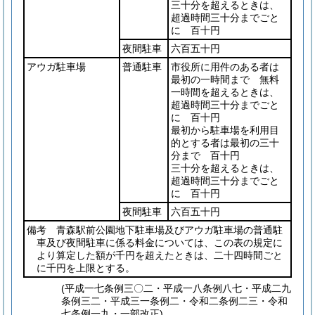
三十分を超えるときは、
超過時間三十分までごと
に 百十円
夜間駐車
六百五十円
アウガ駐車場
普通駐車
市役所に用件のある者は
最初の一時間まで 無料
一時間を超えるときは、
超過時間三十分までごと
に 百十円
最初から駐車場を利用目
的とする者は最初の三十
分まで 百十円
三十分を超えるときは、
超過時間三十分までごと
に 百十円
夜間駐車
六百五十円
備考 青森駅前公園地下駐車場及びアウガ駐車場の普通駐
車及び夜間駐車に係る料金については、この表の規定に
より算定した額が千円を超えたときは、二十四時間ごと
に千円を上限とする。
(平成一七条例三〇二・平成一八条例八七・平成二九
条例三二・平成三一条例二・令和二条例二三・令和
七条例一九・一部改正)