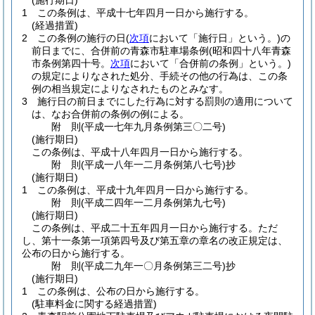
(施行期日)
1
この条例は、平成十七年四月一日から施行する。
(経過措置)
2
この条例の施行の日
(
次項
において「施行日」という。)
の
前日までに、合併前の青森市駐車場条例
(昭和四十八年青森
市条例第四十号。
次項
において「合併前の条例」という。)
の規定によりなされた処分、手続その他の行為は、この条
例の相当規定によりなされたものとみなす。
3
施行日の前日までにした行為に対する罰則の適用について
は、なお合併前の条例の例による。
附
則
(平成一七年九月
条例第三〇二号)
(施行期日)
この条例は、平成十八年四月一日から施行する。
附
則
(平成一八年一二月
条例第八七号)
抄
(施行期日)
1
この条例は、平成十九年四月一日から施行する。
附
則
(平成二四年一二月
条例第九七号)
(施行期日)
この条例は、平成二十五年四月一日から施行する。
ただ
し、第十一条第一項第四号及び第五章の章名の改正規定は、
公布の日から施行する。
附
則
(平成二九年一〇月
条例第三二号)
抄
(施行期日)
1
この条例は、公布の日から施行する。
(駐車料金に関する経過措置)