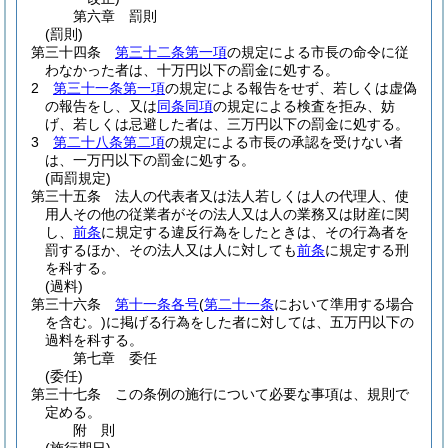
第六章
罰則
(罰則)
第三十四条
第三十二条第一項
の規定による市長の命令に従
わなかった者は、十万円以下の罰金に処する。
2
第三十一条第一項
の規定による報告をせず、若しくは虚偽
の報告をし、又は
同条同項
の規定による検査を拒み、妨
げ、若しくは忌避した者は、三万円以下の罰金に処する。
3
第二十八条第二項
の規定による市長の承認を受けない者
は、一万円以下の罰金に処する。
(両罰規定)
第三十五条
法人の代表者又は法人若しくは人の代理人、使
用人その他の従業者がその法人又は人の業務又は財産に関
し、
前条
に規定する違反行為をしたときは、その行為者を
罰するほか、その法人又は人に対しても
前条
に規定する刑
を科する。
(過料)
第三十六条
第十一条各号
(
第二十一条
において準用する場合
を含む。)
に掲げる行為をした者に対しては、五万円以下の
過料を科する。
第七章
委任
(委任)
第三十七条
この条例の施行について必要な事項は、規則で
定める。
附
則