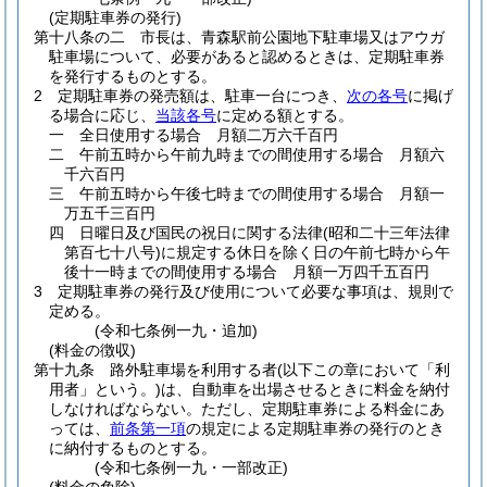
(定期駐車券の発行)
第十八条の二
市長は、青森駅前公園地下駐車場又はアウガ
駐車場について、必要があると認めるときは、定期駐車券
を発行するものとする。
2
定期駐車券の発売額は、駐車一台につき、
次の各号
に掲げ
る場合に応じ、
当該各号
に定める額とする。
一
全日使用する場合 月額二万六千百円
二
午前五時から午前九時までの間使用する場合 月額六
千六百円
三
午前五時から午後七時までの間使用する場合 月額一
万五千三百円
四
日曜日及び国民の祝日に関する法律
(昭和二十三年法律
第百七十八号)
に規定する休日を除く日の午前七時から午
後十一時までの間使用する場合 月額一万四千五百円
3
定期駐車券の発行及び使用について必要な事項は、規則で
定める。
(令和七条例一九・追加)
(料金の徴収)
第十九条
路外駐車場を利用する者
(以下この章において「利
用者」という。)
は、自動車を出場させるときに料金を納付
しなければならない。
ただし、定期駐車券による料金にあ
っては、
前条第一項
の規定による定期駐車券の発行のとき
に納付するものとする。
(令和七条例一九・一部改正)