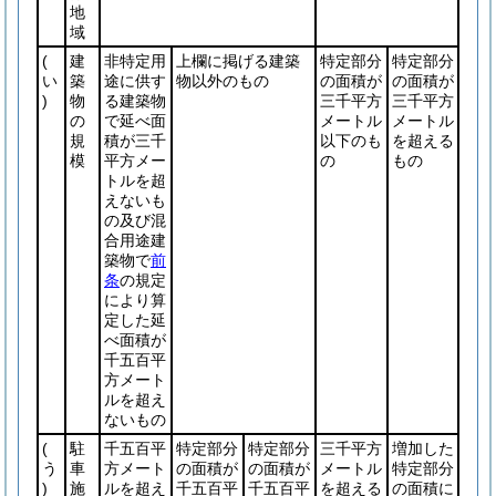
地
域
(
建
非特定用
上欄に掲げる建築
特定部分
特定部分
い
築
途に供す
物以外のもの
の面積が
の面積が
)
物
る建築物
三千平方
三千平方
の
で延べ面
メートル
メートル
規
積が三千
以下のも
を超える
模
平方メー
の
もの
トルを超
えないも
の及び混
合用途建
築物で
前
条
の規定
により算
定した延
べ面積が
千五百平
方メート
ルを超え
ないもの
(
駐
千五百平
特定部分
特定部分
三千平方
増加した
う
車
方メート
の面積が
の面積が
メートル
特定部分
)
施
ルを超え
千五百平
千五百平
を超える
の面積に