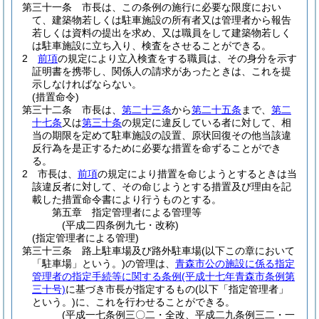
第三十一条
市長は、この条例の施行に必要な限度におい
て、建築物若しくは駐車施設の所有者又は管理者から報告
若しくは資料の提出を求め、又は職員をして建築物若しく
は駐車施設に立ち入り、検査をさせることができる。
2
前項
の規定により立入検査をする職員は、その身分を示す
証明書を携帯し、関係人の請求があったときは、これを提
示しなければならない。
(措置命令)
第三十二条
市長は、
第二十三条
から
第二十五条
まで、
第二
十七条
又は
第三十条
の規定に違反している者に対して、相
当の期限を定めて駐車施設の設置、原状回復その他当該違
反行為を是正するために必要な措置を命ずることができ
る。
2
市長は、
前項
の規定により措置を命じようとするときは当
該違反者に対して、その命じようとする措置及び理由を記
載した措置命令書により行うものとする。
第五章
指定管理者による管理等
(平成二四条例九七・改称)
(指定管理者による管理)
第三十三条
路上駐車場及び路外駐車場
(以下この章において
「駐車場」という。)
の管理は、
青森市公の施設に係る指定
管理者の指定手続等に関する条例
(平成十七年青森市条例第
三十号)
に基づき市長が指定するもの
(以下「指定管理者」
という。)
に、これを行わせることができる。
(平成一七条例三〇二・全改、平成二九条例三二・一