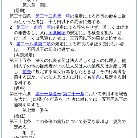
第六章
罰則
(罰則)
第三十四条
第三十二条第一項
の規定による市長の命令に従
わなかった者は、十万円以下の罰金に処する。
2
第三十一条第一項
の規定による報告をせず、若しくは虚偽
の報告をし、又は
同条同項
の規定による検査を拒み、妨
げ、若しくは忌避した者は、三万円以下の罰金に処する。
3
第二十八条第二項
の規定による市長の承認を受けない者
は、一万円以下の罰金に処する。
(両罰規定)
第三十五条
法人の代表者又は法人若しくは人の代理人、使
用人その他の従業者がその法人又は人の業務又は財産に関
し、
前条
に規定する違反行為をしたときは、その行為者を
罰するほか、その法人又は人に対しても
前条
に規定する刑
を科する。
(過料)
第三十六条
第十一条各号
(
第二十一条
において準用する場合
を含む。)
に掲げる行為をした者に対しては、五万円以下の
過料を科する。
第七章
委任
(委任)
第三十七条
この条例の施行について必要な事項は、規則で
定める。
附
則