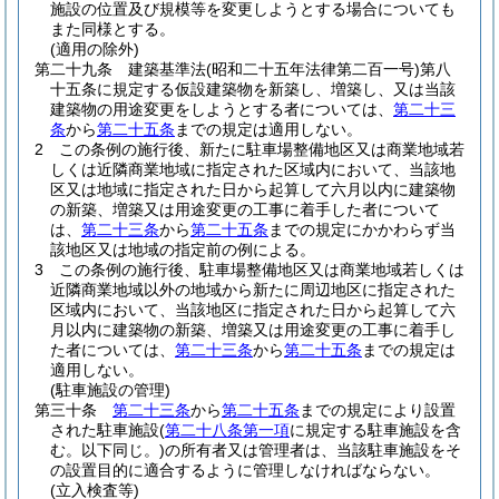
施設の位置及び規模等を変更しようとする場合についても
また同様とする。
(適用の除外)
第二十九条
建築基準法
(昭和二十五年法律第二百一号)
第八
十五条に規定する仮設建築物を新築し、増築し、又は当該
建築物の用途変更をしようとする者については、
第二十三
条
から
第二十五条
までの規定は適用しない。
2
この条例の施行後、新たに駐車場整備地区又は商業地域若
しくは近隣商業地域に指定された区域内において、当該地
区又は地域に指定された日から起算して六月以内に建築物
の新築、増築又は用途変更の工事に着手した者について
は、
第二十三条
から
第二十五条
までの規定にかかわらず当
該地区又は地域の指定前の例による。
3
この条例の施行後、駐車場整備地区又は商業地域若しくは
近隣商業地域以外の地域から新たに周辺地区に指定された
区域内において、当該地区に指定された日から起算して六
月以内に建築物の新築、増築又は用途変更の工事に着手し
た者については、
第二十三条
から
第二十五条
までの規定は
適用しない。
(駐車施設の管理)
第三十条
第二十三条
から
第二十五条
までの規定により設置
された駐車施設
(
第二十八条第一項
に規定する駐車施設を含
む。以下同じ。)
の所有者又は管理者は、当該駐車施設をそ
の設置目的に適合するように管理しなければならない。
(立入検査等)