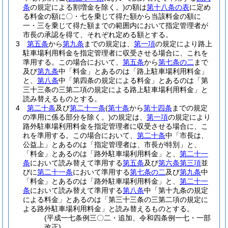
条
の規定による割増金を除く。)
の額は
第十八条の表
に定め
る料金の額に〇・七を乗じて得た額から当該料金の額に
一・三を乗じて得た額までの範囲内において指定管理者が
市長の承認を得て、それぞれ定める額とする。
3
第五条
から
第九条
までの規定は、
第一項
の規定により路上
駐車場利用料金を指定管理者に収受させる場合に、これを
準用する。
この場合において、
第五条
から
第七条の二
まで
及び
第九条
中「料金」とあるのは「路上駐車場利用料金」
と、
第八条
中「第四条の規定による料金」とあるのは「第
三十三条の三第二項の規定による路上駐車場利用料金」と
読み替えるものとする。
4
第二十条
及び
第二十一条
(
第十条
から
第十四条
までの規定
の準用に係る部分を除く。)
の規定は、
第一項
の規定により
路外駐車場利用料金を指定管理者に収受させる場合に、こ
れを準用する。
この場合において、
第二十条
中「市長は、
公益上」とあるのは「指定管理者は、市長が特別」と、
「料金」とあるのは「路外駐車場利用料金」と、
第二十一
条
において読み替えて準用する
第五条
及び
第六条第三項
並
びに
第二十一条
において準用する
第七条の二
及び
第九条
中
「料金」とあるのは「路外駐車場利用料金」と、
第二十一
条
において読み替えて準用する
第八条
中「第十九条の規定
による料金」とあるのは「第三十三条の三第二項の規定に
よる路外駐車場利用料金」と読み替えるものとする。
(平成一七条例三〇二・追加、令和四条例一七・一部
改正)