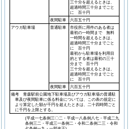
三十分を超えるときは、
超過時間三十分までごと
に 百十円
夜間駐車
六百五十円
アウガ駐車場
普通駐車
市役所に用件のある者は
最初の一時間まで 無料
一時間を超えるときは、
超過時間三十分までごと
に 百十円
最初から駐車場を利用目
的とする者は最初の三十
分まで 百十円
三十分を超えるときは、
超過時間三十分までごと
に 百十円
夜間駐車
六百五十円
備考 青森駅前公園地下駐車場及びアウガ駐車場の普通駐
車及び夜間駐車に係る料金については、この表の規定に
より算定した額が千円を超えたときは、二十四時間ごと
に千円を上限とする。
(平成一七条例三〇二・平成一八条例八七・平成二九
条例三二・平成三一条例二・令和二条例二三・令和
七条例一九・一部改正)