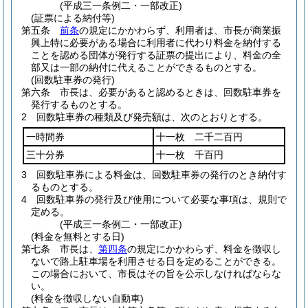
(平成三一条例二・一部改正)
(証票による納付等)
第五条
前条
の規定にかかわらず、利用者は、市長が商業振
興上特に必要がある場合に利用者に代わり料金を納付する
ことを認める団体が発行する証票の提出により、料金の全
部又は一部の納付に代えることができるものとする。
(回数駐車券の発行)
第六条
市長は、必要があると認めるときは、回数駐車券を
発行するものとする。
2
回数駐車券の種類及び発売額は、次のとおりとする。
一時間券
十一枚 二千二百円
三十分券
十一枚 千百円
3
回数駐車券による料金は、回数駐車券の発行のとき納付す
るものとする。
4
回数駐車券の発行及び使用について必要な事項は、規則で
定める。
(平成三一条例二・一部改正)
(料金を無料とする日)
第七条
市長は、
第四条
の規定にかかわらず、料金を徴収し
ないで路上駐車場を利用させる日を定めることができる。
この場合において、市長はその旨を公示しなければならな
い。
(料金を徴収しない自動車)