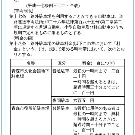
る。
(平成一七条例三〇二・全改)
(車両制限)
第十七条
路外駐車場を利用することができる自動車は、道
路運送車両法
(昭和二十六年法律第百八十五号)
第二条第二
項に規定する普通自動車、小型自動車及び軽自動車のうち
規則で定めるものに限るものとする。
(料金の額)
第十八条
路外駐車場の駐車料金
(以下この章において「料
金」という。)
は、規則で定める時間帯において、次のとお
りとする。
名称
区分
料金
(一台につき)
青森市文化会館地下
普通駐車
最初の一時間まで 二百
駐車場
二十円
一時間を超えるときは、
超過時間三十分までごと
に 百十円
夜間駐車
六百五十円
青森市役所前駐車場
普通駐車
市役所に用件のある者は
最初の一時間まで 無料
一時間を超えるときは、
超過時間三十分までごと
に 百十円