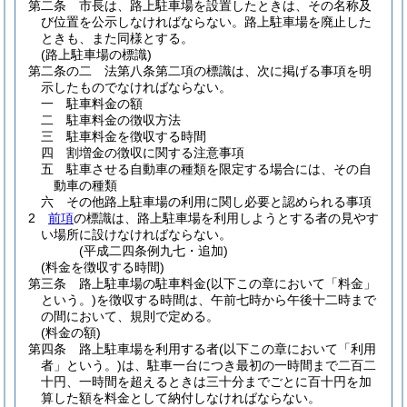
第二条
市長は、路上駐車場を設置したときは、その名称及
び位置を公示しなければならない。
路上駐車場を廃止した
ときも、また同様とする。
(路上駐車場の標識)
第二条の二
法第八条第二項の標識は、次に掲げる事項を明
示したものでなければならない。
一
駐車料金の額
二
駐車料金の徴収方法
三
駐車料金を徴収する時間
四
割増金の徴収に関する注意事項
五
駐車させる自動車の種類を限定する場合には、その自
動車の種類
六
その他路上駐車場の利用に関し必要と認められる事項
2
前項
の標識は、路上駐車場を利用しようとする者の見やす
い場所に設けなければならない。
(平成二四条例九七・追加)
(料金を徴収する時間)
第三条
路上駐車場の駐車料金
(以下この章において「料金」
という。)
を徴収する時間は、午前七時から午後十二時まで
の間において、規則で定める。
(料金の額)
第四条
路上駐車場を利用する者
(以下この章において「利用
者」という。)
は、駐車一台につき最初の一時間まで二百二
十円、一時間を超えるときは三十分までごとに百十円を加
算した額を料金として納付しなければならない。