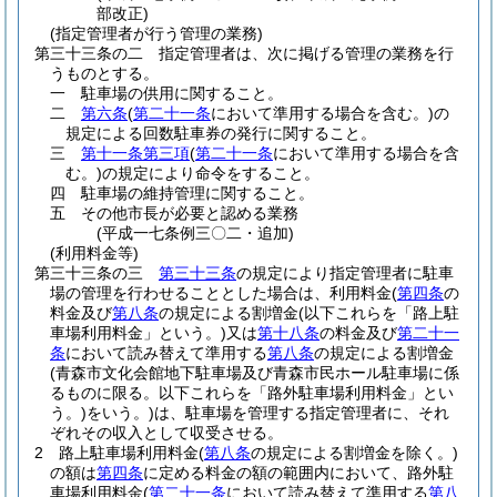
部改正)
(指定管理者が行う管理の業務)
第三十三条の二
指定管理者は、次に掲げる管理の業務を行
うものとする。
一
駐車場の供用に関すること。
二
第六条
(
第二十一条
において準用する場合を含む。)
の
規定による回数駐車券の発行に関すること。
三
第十一条第三項
(
第二十一条
において準用する場合を含
む。)
の規定により命令をすること。
四
駐車場の維持管理に関すること。
五
その他市長が必要と認める業務
(平成一七条例三〇二・追加)
(利用料金等)
第三十三条の三
第三十三条
の規定により指定管理者に駐車
場の管理を行わせることとした場合は、利用料金
(
第四条
の
料金及び
第八条
の規定による割増金
(以下これらを「路上駐
車場利用料金」という。)
又は
第十八条
の料金及び
第二十一
条
において読み替えて準用する
第八条
の規定による割増金
(青森市文化会館地下駐車場及び青森市民ホール駐車場に係
るものに限る。以下これらを「路外駐車場利用料金」とい
う。)
をいう。)
は、駐車場を管理する指定管理者に、それ
ぞれその収入として収受させる。
2
路上駐車場利用料金
(
第八条
の規定による割増金を除く。)
の額は
第四条
に定める料金の額の範囲内において、路外駐
車場利用料金
(
第二十一条
において読み替えて準用する
第八