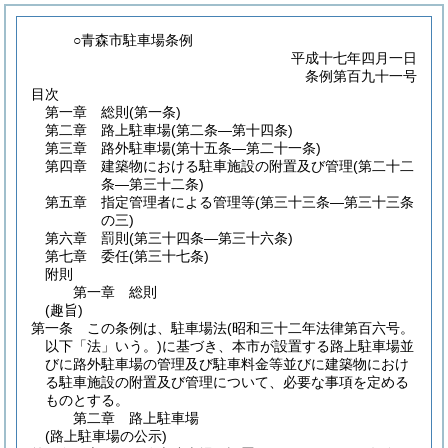
○青森市駐車場条例
平成十七年四月一日
条例第百九十一号
目次
第一章
総則
(第一条)
第二章
路上駐車場
(第二条―第十四条)
第三章
路外駐車場
(第十五条―第二十一条)
第四章
建築物における駐車施設の附置及び管理
(第二十二
条―第三十二条)
第五章
指定管理者による管理等
(第三十三条―第三十三条
の三)
第六章
罰則
(第三十四条―第三十六条)
第七章
委任
(第三十七条)
附則
第一章
総則
(趣旨)
第一条
この条例は、駐車場法
(昭和三十二年法律第百六号。
以下「法」いう。)
に基づき、本市が設置する路上駐車場並
びに路外駐車場の管理及び駐車料金等並びに建築物におけ
る駐車施設の附置及び管理について、必要な事項を定める
ものとする。
第二章
路上駐車場
(路上駐車場の公示)