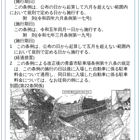
(施行期日)
この条例は、公布の日から起算して六月を超えない範囲内
において規則で定める日から施行する。
附
則
(令和四年六月
条例第一七号)
(施行期日)
この条例は、令和五年四月一日から施行する。
附
則
(令和七年三月
条例第一九号)
(施行期日)
1
この条例は、公布の日から起算して五月を超えない範囲内
において規則で定める日から施行する。
(経過措置)
2
この条例による改正後の青森市駐車場条例第十八条の規定
は、この条例の施行の日以後に入場した自動車に係る駐車
料金について適用し、同日前に入場した自動車に係る駐車
料金については、なお従前の例による。
別図
(第22条関係)