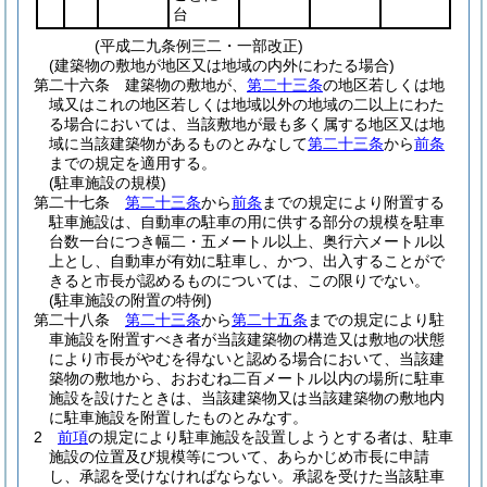
台
(平成二九条例三二・一部改正)
(建築物の敷地が地区又は地域の内外にわたる場合)
第二十六条
建築物の敷地が、
第二十三条
の地区若しくは地
域又はこれの地区若しくは地域以外の地域の二以上にわた
る場合においては、当該敷地が最も多く属する地区又は地
域に当該建築物があるものとみなして
第二十三条
から
前条
までの規定を適用する。
(駐車施設の規模)
第二十七条
第二十三条
から
前条
までの規定により附置する
駐車施設は、自動車の駐車の用に供する部分の規模を駐車
台数一台につき幅二・五メートル以上、奥行六メートル以
上とし、自動車が有効に駐車し、かつ、出入することがで
きると市長が認めるものについては、この限りでない。
(駐車施設の附置の特例)
第二十八条
第二十三条
から
第二十五条
までの規定により駐
車施設を附置すべき者が当該建築物の構造又は敷地の状態
により市長がやむを得ないと認める場合において、当該建
築物の敷地から、おおむね二百メートル以内の場所に駐車
施設を設けたときは、当該建築物又は当該建築物の敷地内
に駐車施設を附置したものとみなす。
2
前項
の規定により駐車施設を設置しようとする者は、駐車
施設の位置及び規模等について、あらかじめ市長に申請
し、承認を受けなければならない。
承認を受けた当該駐車