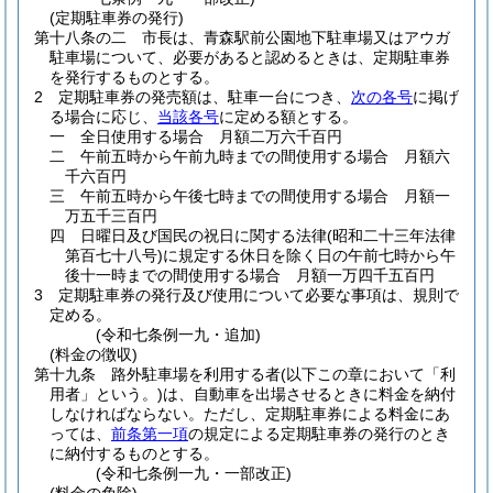
(定期駐車券の発行)
第十八条の二
市長は、青森駅前公園地下駐車場又はアウガ
駐車場について、必要があると認めるときは、定期駐車券
を発行するものとする。
2
定期駐車券の発売額は、駐車一台につき、
次の各号
に掲げ
る場合に応じ、
当該各号
に定める額とする。
一
全日使用する場合 月額二万六千百円
二
午前五時から午前九時までの間使用する場合 月額六
千六百円
三
午前五時から午後七時までの間使用する場合 月額一
万五千三百円
四
日曜日及び国民の祝日に関する法律
(昭和二十三年法律
第百七十八号)
に規定する休日を除く日の午前七時から午
後十一時までの間使用する場合 月額一万四千五百円
3
定期駐車券の発行及び使用について必要な事項は、規則で
定める。
(令和七条例一九・追加)
(料金の徴収)
第十九条
路外駐車場を利用する者
(以下この章において「利
用者」という。)
は、自動車を出場させるときに料金を納付
しなければならない。
ただし、定期駐車券による料金にあ
っては、
前条第一項
の規定による定期駐車券の発行のとき
に納付するものとする。
(令和七条例一九・一部改正)