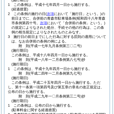
(施行期日)
1
この条例は、平成十七年四月一日から施行する。
(経過措置)
2
この条例の施行の日
(
次項
において「施行日」という。)
の
前日までに、合併前の青森市駐車場条例
(昭和四十八年青森
市条例第四十号。
次項
において「合併前の条例」という。)
の規定によりなされた処分、手続その他の行為は、この条
例の相当規定によりなされたものとみなす。
3
施行日の前日までにした行為に対する罰則の適用について
は、なお合併前の条例の例による。
附
則
(平成一七年九月
条例第三〇二号)
(施行期日)
この条例は、平成十八年四月一日から施行する。
附
則
(平成一八年一二月
条例第八七号)
抄
(施行期日)
1
この条例は、平成十九年四月一日から施行する。
附
則
(平成二四年一二月
条例第九七号)
(施行期日)
この条例は、平成二十五年四月一日から施行する。
ただ
し、第十一条第一項第四号及び第五章の章名の改正規定は、
公布の日から施行する。
附
則
(平成二九年一〇月
条例第三二号)
抄
(施行期日)
1
この条例は、公布の日から施行する。
(駐車料金に関する経過措置)