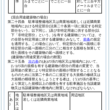
準
ルまでごとに一
でごとに一台
対して三百平方
台
メートルまでご
とに一台
(混合用途建築物の場合)
第二十四条
駐車場整備地区又は商業地域若しくは近隣商業
地域内における特定部分
(法第二十条第一項に規定する特定
部分をいう。以下同じ。)
及び非特定用途に供する部分
(以
下「非特定部分」という。)
を有する建築物については、そ
の全部を特定用途に供する建築物とみなして、
前条
の規定
を適用する。
この場合において、特定部分の延べ面積に非
特定部分の延べ面積の三分の二に相当する面積を加算して
得た面積をその建築物の延べ面積とする。
(建築物の用途変更の場合の附置)
第二十五条
次の表
の
(あ)
の項の地区又は地域内において、
(い)
の項の規模を有する建築物の部分の用途の変更で、当
該用途の変更により特定部分の面積が増加することとなる
もののために法第二十条の二に規定する大規模の修繕又は
大規模の模様替えをしようとする者は、
(う)
の項の基準に
より算定した規模以上の規模を有する駐車施設を当該建築
物又は当該建築物の敷地内に附置しなければならない。
(
地
駐車場整備地区又は商業地域
周辺地区
あ
区
若しくは近隣商業地域
)
又
は