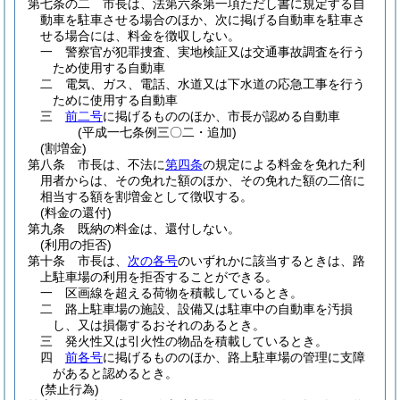
第七条の二
市長は、法第六条第一項ただし書に規定する自
動車を駐車させる場合のほか、次に掲げる自動車を駐車さ
せる場合には、料金を徴収しない。
一
警察官が犯罪捜査、実地検証又は交通事故調査を行う
ため使用する自動車
二
電気、ガス、電話、水道又は下水道の応急工事を行う
ために使用する自動車
三
前二号
に掲げるもののほか、市長が認める自動車
(平成一七条例三〇二・追加)
(割増金)
第八条
市長は、不法に
第四条
の規定による料金を免れた利
用者からは、その免れた額のほか、その免れた額の二倍に
相当する額を割増金として徴収する。
(料金の還付)
第九条
既納の料金は、還付しない。
(利用の拒否)
第十条
市長は、
次の各号
のいずれかに該当するときは、路
上駐車場の利用を拒否することができる。
一
区画線を超える荷物を積載しているとき。
二
路上駐車場の施設、設備又は駐車中の自動車を汚損
し、又は損傷するおそれのあるとき。
三
発火性又は引火性の物品を積載しているとき。
四
前各号
に掲げるもののほか、路上駐車場の管理に支障
があると認めるとき。
(禁止行為)