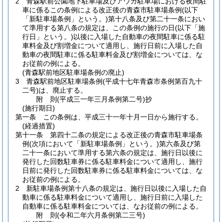
2
青森駅前公園地下駐車場及びアウガ駐車場における夜間駐
車に係るこの条例による改正後の青森市駐車場条例
(以下
「新駐車場条例」という。)
第十八条及び第二十一条におい
て準用する第八条の規定は、この条例の施行の日
(以下「施
行日」という。)
以後に入場した自動車の夜間駐車に係る駐
車料金及び割増金について適用し、施行日前に入場した自
動車の夜間駐車に係る駐車料金及び割増金については、な
お従前の例による。
(青森駅前地区駐車場条例の廃止)
3
青森駅前地区駐車場条例
(平成十七年青森市条例第百九十
二号)
は、廃止する。
附
則
(平成三一年三月
条例第二号)
抄
(施行期日)
第一条
この条例は、平成三十一年十月一日から施行する。
(経過措置)
第十一条
第四十二条の規定による改正後の青森市駐車場条
例
(次項において「新駐車場条例」という。)
第六条及び第
二十一条において準用する第六条の規定は、施行日以後に
発行した回数駐車券に係る駐車料金について適用し、施行
日前に発行した回数駐車券に係る駐車料金については、な
お従前の例による。
2
新駐車場条例第十八条の規定は、施行日以後に入場した自
動車に係る駐車料金について適用し、施行日前に入場した
自動車に係る駐車料金については、なお従前の例による。
附
則
(令和二年六月
条例第二三号)