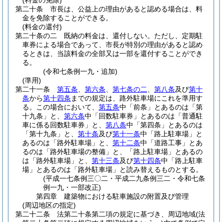
(料金の免除)
第二十条
市長は、公益上の理由があると認める場合は、料
金を免除することができる。
(料金の還付)
第二十条の二
既納の料金は、還付しない。
ただし、定期駐
車券による場合であって、市長が特別の理由があると認め
るときは、当該料金の全部又は一部を還付することができ
る。
(令和七条例一九・追加)
(準用)
第二十一条
第五条
、
第六条
、
第七条の二
、
第八条
及び
第十
条
から
第十四条
までの規定は、路外駐車場にこれを準用す
る。
この場合において、
第五条
中「前条」とあるのは「第
十九条」と、
第六条
中「回数駐車券」とあるのは「普通駐
車に係る回数駐車券」と、
第八条
中「第四条」とあるのは
「第十九条」と、
第十条
及び
第十一条
中「路上駐車場」と
あるのは「路外駐車場」と、
第十二条
中「道路工事」とあ
るのは「路外駐車場の整備」と、「路上駐車場」とあるの
は「路外駐車場」と、
第十三条
及び
第十四条
中「路上駐車
場」とあるのは「路外駐車場」と読み替えるものとする。
(平成一七条例三〇二・平成二九条例三二・令和七条
例一九・一部改正)
第四章
建築物における駐車施設の附置及び管理
(周辺地区の指定)
第二十二条
法第二十条第二項の規定に基づき、周辺地域
(法