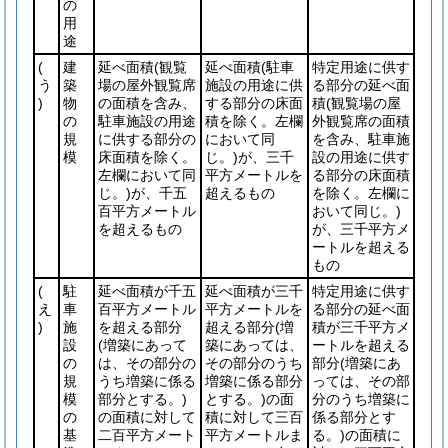
の
用
途
(
建
延べ面積
(観覧
延べ面積
(駐車
特定用途に供す
う
築
場の屋外観覧席
施設の用途に供
る部分の延べ面
)
物
の面積を含み、
する部分の床面
積
(観覧場の屋
の
駐車施設の用途
積を除く。左欄
外観覧席の面積
規
に供する部分の
において同
を含み、駐車施
模
床面積を除く。
じ。)
が、三千
設の用途に供す
左欄において同
平方メートルを
る部分の床面積
じ。)
が、千五
超えるもの
を除く。左欄に
百平方メートル
おいて同じ。)
を超えるもの
が、三千平方メ
ートルを超える
もの
(
駐
延べ面積が千五
延べ面積が三千
特定用途に供す
え
車
百平方メートル
平方メートルを
る部分の延べ面
)
施
を超える部分
超える部分
(増
積が三千平方メ
設
(増築にあって
築にあっては、
ートルを超える
の
は、その部分の
その部分のうち
部分
(増築にあ
規
うち増築に係る
増築に係る部分
っては、その部
模
部分とする。)
とする。)
の面
分のうち増築に
の
の面積に対して
積に対して三百
係る部分とす
基
二百平方メート
平方メートルま
る。)
の面積に