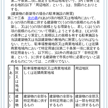
第二十条第二項に規定する周辺地域をいう。)
内で条例で定
める地区
(以下「周辺地区」という。)
は、別図のとおりと
する。
(建築物の新築等の場合の駐車施設の附置)
第二十三条
次の表
の
(あ)
の項の地区又は地域内において、
(い)
の項の用途に供する建築物で
(う)
の項の規模のものを新
築し、又は
(う)
の項の規模となる増築をし、若しくは
(う)
の
項の規模のものについて増築しようとする者は、
(え)
の項
の基準により算定した規模以上の規模を有する駐車施設を
当該建築物又は当該建築物の敷地内に附置しなければなら
ない。
ただし、駐車場整備地区又は商業地域若しくは近隣
商業地域内において特定用途
(法第二十条第一項に規定する
特定用途をいう。以下同じ。)
以外の用途
(以下「非特定用
途」という。)
に供する建築物で市長が特に必要がないと認
めるものについては、この限りでない。
(
地
駐車場整備地区又は商業地域若
周辺地区
あ
区
しくは近隣商業地域
)
又
は
地
域
(
建
建築物の全部を
建築物の全部を
建築物の全部又
い
築
特定用途に供す
非特定用途に供
は一部を特定用
)
物
るもの
するもの
途に供するもの