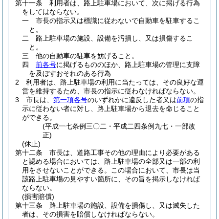
第十一条
利用者は、路上駐車場において、次に掲げる行為
をしてはならない。
一
市長の指示又は標識に従わないで自動車を駐車するこ
と。
二
路上駐車場の施設、設備を汚損し、又は損傷するこ
と。
三
他の自動車の駐車を妨げること。
四
前各号
に掲げるもののほか、路上駐車場の管理に支障
を及ぼすおそれのある行為
2
利用者は、路上駐車場の利用に当たっては、その良好な運
営を維持するため、市長の指示に従わなければならない。
3
市長は、
第一項各号
のいずれかに違反した者又は
前項
の指
示に従わない者に対し、路上駐車場から退去を命じること
ができる。
(平成一七条例三〇二・平成二四条例九七・一部改
正)
(休止)
第十二条
市長は、道路工事その他の理由により必要がある
と認める場合においては、路上駐車場の全部又は一部の利
用をさせないことができる。
この場合において、市長は当
該路上駐車場の見やすい箇所に、その旨を掲示しなければ
ならない。
(損害賠償)
第十三条
路上駐車場の施設、設備を損傷し、又は滅失した
者は、その損害を賠償しなければならない。