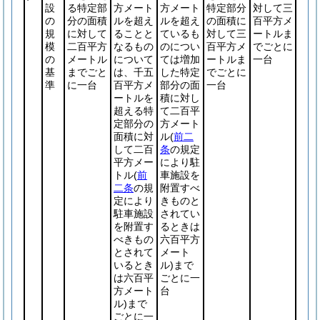
設
る特定部
方メート
方メート
特定部分
対して三
の
分の面積
ルを超え
ルを超え
の面積に
百平方メ
規
に対して
ることと
ているも
対して三
ートルま
模
二百平方
なるもの
のについ
百平方メ
でごとに
の
メートル
について
ては増加
ートルま
一台
基
までごと
は、千五
した特定
でごとに
準
に一台
百平方メ
部分の面
一台
ートルを
積に対し
超える特
て二百平
定部分の
方メート
面積に対
ル
(
前二
して二百
条
の規定
平方メー
により駐
トル
(
前
車施設を
二条
の規
附置すべ
定により
きものと
駐車施設
されてい
を附置す
るときは
べきもの
六百平方
とされて
メート
いるとき
ル)
まで
は六百平
ごとに一
方メート
台
ル)
まで
ごとに一