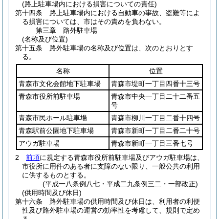
(路上駐車場内における損害についての責任)
第十四条
路上駐車場内における自動車の事故、盗難等によ
る損害については、市はその責めを負わない。
第三章
路外駐車場
(名称及び位置)
第十五条
路外駐車場の名称及び位置は、次のとおりとす
る。
名称
位置
青森市文化会館地下駐車場
青森市堤町一丁目四番十三号
青森市役所前駐車場
青森市中央一丁目二十二番五
号
青森市民ホール駐車場
青森市柳川一丁目二番十四号
青森駅前公園地下駐車場
青森市新町一丁目二番二十号
アウガ駐車場
青森市新町一丁目三番七号
2
前項
に規定する青森市役所前駐車場及びアウガ駐車場は、
市役所に用件のある者に支障のない限り、一般公共の利用
に供するものとする。
(平成一八条例八七・平成二九条例三二・一部改正)
(供用時間及び休日)
第十六条
路外駐車場の供用時間及び休日は、利用者の利便
性及び路外駐車場の運営の効率性を考慮して、規則で定め