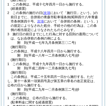
(施行期日)
1
この条例は、平成十七年四月一日から施行する。
(経過措置)
2
この条例の施行の日
(
次項
において「施行日」という。)
の
前日までに、合併前の青森市駐車場条例
(昭和四十八年青森
市条例第四十号。
次項
において「合併前の条例」という。)
の規定によりなされた処分、手続その他の行為は、この条
例の相当規定によりなされたものとみなす。
3
施行日の前日までにした行為に対する罰則の適用について
は、なお合併前の条例の例による。
附
則
(平成一七年九月
条例第三〇二号)
(施行期日)
この条例は、平成十八年四月一日から施行する。
附
則
(平成一八年一二月
条例第八七号)
抄
(施行期日)
1
この条例は、平成十九年四月一日から施行する。
附
則
(平成二四年一二月
条例第九七号)
(施行期日)
この条例は、平成二十五年四月一日から施行する。
ただ
し、第十一条第一項第四号及び第五章の章名の改正規定は、
公布の日から施行する。
附
則
(平成二九年一〇月
条例第三二号)
抄
(施行期日)
1
この条例は、公布の日から施行する。
(駐車料金に関する経過措置)