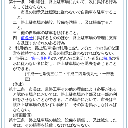
第十一条
利用者は、路上駐車場において、次に掲げる行為
をしてはならない。
一
市長の指示又は標識に従わないで自動車を駐車するこ
と。
二
路上駐車場の施設、設備を汚損し、又は損傷するこ
と。
三
他の自動車の駐車を妨げること。
四
前各号
に掲げるもののほか、路上駐車場の管理に支障
を及ぼすおそれのある行為
2
利用者は、路上駐車場の利用に当たっては、その良好な運
営を維持するため、市長の指示に従わなければならない。
3
市長は、
第一項各号
のいずれかに違反した者又は
前項
の指
示に従わない者に対し、路上駐車場から退去を命じること
ができる。
(平成一七条例三〇二・平成二四条例九七・一部改
正)
(休止)
第十二条
市長は、道路工事その他の理由により必要がある
と認める場合においては、路上駐車場の全部又は一部の利
用をさせないことができる。
この場合において、市長は当
該路上駐車場の見やすい箇所に、その旨を掲示しなければ
ならない。
(損害賠償)
第十三条
路上駐車場の施設、設備を損傷し、又は滅失した
者は、その損害を賠償しなければならない。