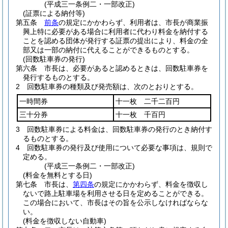
(平成三一条例二・一部改正)
(証票による納付等)
第五条
前条
の規定にかかわらず、利用者は、市長が商業振
興上特に必要がある場合に利用者に代わり料金を納付する
ことを認める団体が発行する証票の提出により、料金の全
部又は一部の納付に代えることができるものとする。
(回数駐車券の発行)
第六条
市長は、必要があると認めるときは、回数駐車券を
発行するものとする。
2
回数駐車券の種類及び発売額は、次のとおりとする。
一時間券
十一枚 二千二百円
三十分券
十一枚 千百円
3
回数駐車券による料金は、回数駐車券の発行のとき納付す
るものとする。
4
回数駐車券の発行及び使用について必要な事項は、規則で
定める。
(平成三一条例二・一部改正)
(料金を無料とする日)
第七条
市長は、
第四条
の規定にかかわらず、料金を徴収し
ないで路上駐車場を利用させる日を定めることができる。
この場合において、市長はその旨を公示しなければならな
い。
(料金を徴収しない自動車)