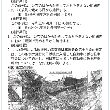
(施行期日)
この条例は、公布の日から起算して六月を超えない範囲内
において規則で定める日から施行する。
附
則
(令和四年六月
条例第一七号)
(施行期日)
この条例は、令和五年四月一日から施行する。
附
則
(令和七年三月
条例第一九号)
(施行期日)
1
この条例は、公布の日から起算して五月を超えない範囲内
において規則で定める日から施行する。
(経過措置)
2
この条例による改正後の青森市駐車場条例第十八条の規定
は、この条例の施行の日以後に入場した自動車に係る駐車
料金について適用し、同日前に入場した自動車に係る駐車
料金については、なお従前の例による。
別図
(第22条関係)