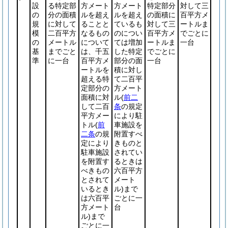
設
る特定部
方メート
方メート
特定部分
対して三
の
分の面積
ルを超え
ルを超え
の面積に
百平方メ
規
に対して
ることと
ているも
対して三
ートルま
模
二百平方
なるもの
のについ
百平方メ
でごとに
の
メートル
について
ては増加
ートルま
一台
基
までごと
は、千五
した特定
でごとに
準
に一台
百平方メ
部分の面
一台
ートルを
積に対し
超える特
て二百平
定部分の
方メート
面積に対
ル
(
前二
して二百
条
の規定
平方メー
により駐
トル
(
前
車施設を
二条
の規
附置すべ
定により
きものと
駐車施設
されてい
を附置す
るときは
べきもの
六百平方
とされて
メート
いるとき
ル)
まで
は六百平
ごとに一
方メート
台
ル)
まで
ごとに一