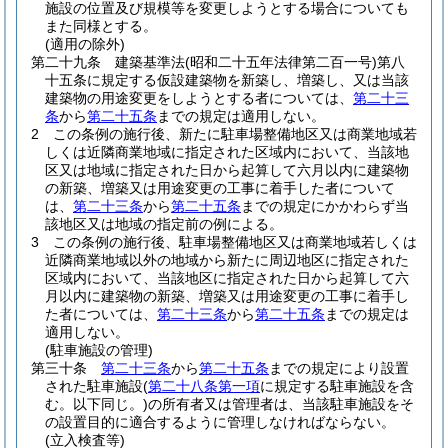
施設の位置及び規模等を変更しようとする場合についても
また同様とする。
(適用の除外)
第二十九条
建築基準法
(昭和二十五年法律第二百一号)
第八
十五条に規定する仮設建築物を新築し、増築し、又は当該
建築物の用途変更をしようとする者については、
第二十三
条
から
第二十五条
までの規定は適用しない。
2
この条例の施行後、新たに駐車場整備地区又は商業地域若
しくは近隣商業地域に指定された区域内において、当該地
区又は地域に指定された日から起算して六月以内に建築物
の新築、増築又は用途変更の工事に着手した者について
は、
第二十三条
から
第二十五条
までの規定にかかわらず当
該地区又は地域の指定前の例による。
3
この条例の施行後、駐車場整備地区又は商業地域若しくは
近隣商業地域以外の地域から新たに周辺地区に指定された
区域内において、当該地区に指定された日から起算して六
月以内に建築物の新築、増築又は用途変更の工事に着手し
た者については、
第二十三条
から
第二十五条
までの規定は
適用しない。
(駐車施設の管理)
第三十条
第二十三条
から
第二十五条
までの規定により設置
された駐車施設
(
第二十八条第一項
に規定する駐車施設を含
む。以下同じ。)
の所有者又は管理者は、当該駐車施設をそ
の設置目的に適合するように管理しなければならない。
(立入検査等)