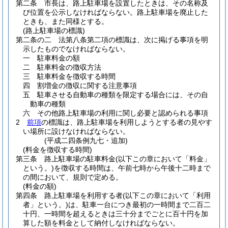
第二条
市長は、路上駐車場を設置したときは、その名称及
び位置を公示しなければならない。
路上駐車場を廃止した
ときも、また同様とする。
(路上駐車場の標識)
第二条の二
法第八条第二項の標識は、次に掲げる事項を明
示したものでなければならない。
一
駐車料金の額
二
駐車料金の徴収方法
三
駐車料金を徴収する時間
四
割増金の徴収に関する注意事項
五
駐車させる自動車の種類を限定する場合には、その自
動車の種類
六
その他路上駐車場の利用に関し必要と認められる事項
2
前項
の標識は、路上駐車場を利用しようとする者の見やす
い場所に設けなければならない。
(平成二四条例九七・追加)
(料金を徴収する時間)
第三条
路上駐車場の駐車料金
(以下この章において「料金」
という。)
を徴収する時間は、午前七時から午後十二時まで
の間において、規則で定める。
(料金の額)
第四条
路上駐車場を利用する者
(以下この章において「利用
者」という。)
は、駐車一台につき最初の一時間まで二百二
十円、一時間を超えるときは三十分までごとに百十円を加
算した額を料金として納付しなければならない。