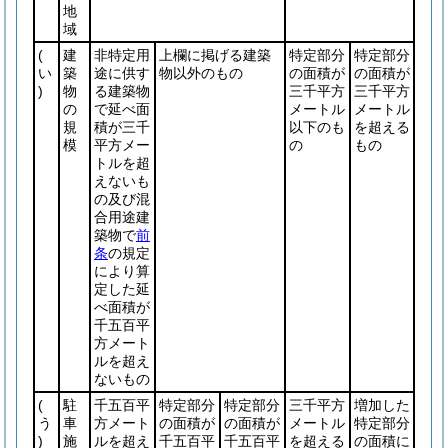
地
域
(
建
非特定用
上欄に掲げる建築
特定部分
特定部分
い
築
途に供す
物以外のもの
の面積が
の面積が
)
物
る建築物
三千平方
三千平方
の
で延べ面
メートル
メートル
規
積が三千
以下のも
を超える
模
平方メー
の
もの
トルを超
えないも
の及び混
合用途建
築物で
前
条
の規定
により算
定した延
べ面積が
千五百平
方メート
ルを超え
ないもの
(
駐
千五百平
特定部分
特定部分
三千平方
増加した
う
車
方メート
の面積が
の面積が
メートル
特定部分
)
施
ルを超え
千五百平
千五百平
を超える
の面積に