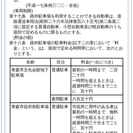
る。
(平成一七条例三〇二・全改)
(車両制限)
第十七条
路外駐車場を利用することができる自動車は、道
路運送車両法
(昭和二十六年法律第百八十五号)
第二条第二
項に規定する普通自動車、小型自動車及び軽自動車のうち
規則で定めるものに限るものとする。
(料金の額)
第十八条
路外駐車場の駐車料金
(以下この章において「料
金」という。)
は、規則で定める時間帯において、次のとお
りとする。
名称
区分
料金
(一台につき)
青森市文化会館地下
普通駐車
最初の一時間まで 二百
駐車場
二十円
一時間を超えるときは、
超過時間三十分までごと
に 百十円
夜間駐車
六百五十円
青森市役所前駐車場
普通駐車
市役所に用件のある者は
最初の一時間まで 無料
一時間を超えるときは、
超過時間三十分までごと
に 百十円