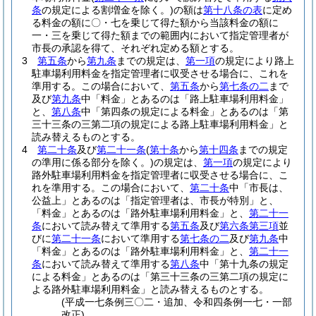
条
の規定による割増金を除く。)
の額は
第十八条の表
に定め
る料金の額に〇・七を乗じて得た額から当該料金の額に
一・三を乗じて得た額までの範囲内において指定管理者が
市長の承認を得て、それぞれ定める額とする。
3
第五条
から
第九条
までの規定は、
第一項
の規定により路上
駐車場利用料金を指定管理者に収受させる場合に、これを
準用する。
この場合において、
第五条
から
第七条の二
まで
及び
第九条
中「料金」とあるのは「路上駐車場利用料金」
と、
第八条
中「第四条の規定による料金」とあるのは「第
三十三条の三第二項の規定による路上駐車場利用料金」と
読み替えるものとする。
4
第二十条
及び
第二十一条
(
第十条
から
第十四条
までの規定
の準用に係る部分を除く。)
の規定は、
第一項
の規定により
路外駐車場利用料金を指定管理者に収受させる場合に、こ
れを準用する。
この場合において、
第二十条
中「市長は、
公益上」とあるのは「指定管理者は、市長が特別」と、
「料金」とあるのは「路外駐車場利用料金」と、
第二十一
条
において読み替えて準用する
第五条
及び
第六条第三項
並
びに
第二十一条
において準用する
第七条の二
及び
第九条
中
「料金」とあるのは「路外駐車場利用料金」と、
第二十一
条
において読み替えて準用する
第八条
中「第十九条の規定
による料金」とあるのは「第三十三条の三第二項の規定に
よる路外駐車場利用料金」と読み替えるものとする。
(平成一七条例三〇二・追加、令和四条例一七・一部
改正)