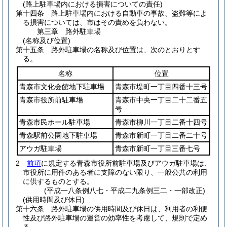
(路上駐車場内における損害についての責任)
第十四条
路上駐車場内における自動車の事故、盗難等によ
る損害については、市はその責めを負わない。
第三章
路外駐車場
(名称及び位置)
第十五条
路外駐車場の名称及び位置は、次のとおりとす
る。
名称
位置
青森市文化会館地下駐車場
青森市堤町一丁目四番十三号
青森市役所前駐車場
青森市中央一丁目二十二番五
号
青森市民ホール駐車場
青森市柳川一丁目二番十四号
青森駅前公園地下駐車場
青森市新町一丁目二番二十号
アウガ駐車場
青森市新町一丁目三番七号
2
前項
に規定する青森市役所前駐車場及びアウガ駐車場は、
市役所に用件のある者に支障のない限り、一般公共の利用
に供するものとする。
(平成一八条例八七・平成二九条例三二・一部改正)
(供用時間及び休日)
第十六条
路外駐車場の供用時間及び休日は、利用者の利便
性及び路外駐車場の運営の効率性を考慮して、規則で定め