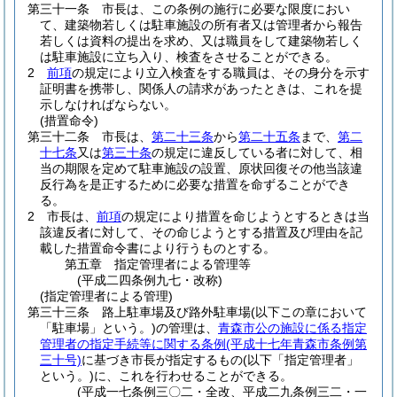
第三十一条
市長は、この条例の施行に必要な限度におい
て、建築物若しくは駐車施設の所有者又は管理者から報告
若しくは資料の提出を求め、又は職員をして建築物若しく
は駐車施設に立ち入り、検査をさせることができる。
2
前項
の規定により立入検査をする職員は、その身分を示す
証明書を携帯し、関係人の請求があったときは、これを提
示しなければならない。
(措置命令)
第三十二条
市長は、
第二十三条
から
第二十五条
まで、
第二
十七条
又は
第三十条
の規定に違反している者に対して、相
当の期限を定めて駐車施設の設置、原状回復その他当該違
反行為を是正するために必要な措置を命ずることができ
る。
2
市長は、
前項
の規定により措置を命じようとするときは当
該違反者に対して、その命じようとする措置及び理由を記
載した措置命令書により行うものとする。
第五章
指定管理者による管理等
(平成二四条例九七・改称)
(指定管理者による管理)
第三十三条
路上駐車場及び路外駐車場
(以下この章において
「駐車場」という。)
の管理は、
青森市公の施設に係る指定
管理者の指定手続等に関する条例
(平成十七年青森市条例第
三十号)
に基づき市長が指定するもの
(以下「指定管理者」
という。)
に、これを行わせることができる。
(平成一七条例三〇二・全改、平成二九条例三二・一