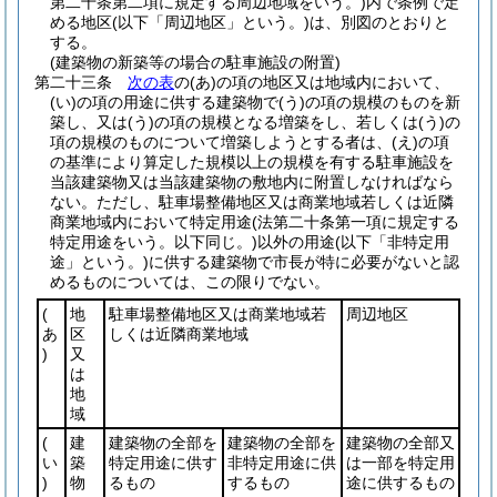
第二十条第二項に規定する周辺地域をいう。)
内で条例で定
める地区
(以下「周辺地区」という。)
は、別図のとおりと
する。
(建築物の新築等の場合の駐車施設の附置)
第二十三条
次の表
の
(あ)
の項の地区又は地域内において、
(い)
の項の用途に供する建築物で
(う)
の項の規模のものを新
築し、又は
(う)
の項の規模となる増築をし、若しくは
(う)
の
項の規模のものについて増築しようとする者は、
(え)
の項
の基準により算定した規模以上の規模を有する駐車施設を
当該建築物又は当該建築物の敷地内に附置しなければなら
ない。
ただし、駐車場整備地区又は商業地域若しくは近隣
商業地域内において特定用途
(法第二十条第一項に規定する
特定用途をいう。以下同じ。)
以外の用途
(以下「非特定用
途」という。)
に供する建築物で市長が特に必要がないと認
めるものについては、この限りでない。
(
地
駐車場整備地区又は商業地域若
周辺地区
あ
区
しくは近隣商業地域
)
又
は
地
域
(
建
建築物の全部を
建築物の全部を
建築物の全部又
い
築
特定用途に供す
非特定用途に供
は一部を特定用
)
物
るもの
するもの
途に供するもの