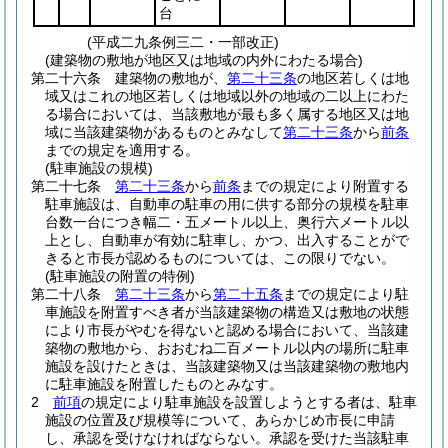
台
(平成二九条例三二・一部改正)
(建築物の敷地が地区又は地域の内外にわたる場合)
第二十六条
建築物の敷地が、
第二十三条
の地区若しくは地
域又はこれの地区若しくは地域以外の地域の二以上にわた
る場合においては、当該敷地が最も多く属する地区又は地
域に当該建築物があるものとみなして
第二十三条
から
前条
までの規定を適用する。
(駐車施設の規模)
第二十七条
第二十三条
から
前条
までの規定により附置する
駐車施設は、自動車の駐車の用に供する部分の規模を駐車
台数一台につき幅二・五メートル以上、奥行六メートル以
上とし、自動車が有効に駐車し、かつ、出入することがで
きると市長が認めるものについては、この限りでない。
(駐車施設の附置の特例)
第二十八条
第二十三条
から
第二十五条
までの規定により駐
車施設を附置すべき者が当該建築物の構造又は敷地の状態
により市長がやむを得ないと認める場合において、当該建
築物の敷地から、おおむね二百メートル以内の場所に駐車
施設を設けたときは、当該建築物又は当該建築物の敷地内
に駐車施設を附置したものとみなす。
2
前項
の規定により駐車施設を設置しようとする者は、駐車
施設の位置及び規模等について、あらかじめ市長に申請
し、承認を受けなければならない。
承認を受けた当該駐車