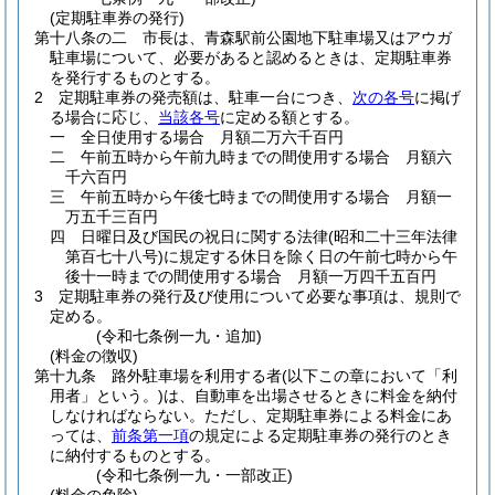
(定期駐車券の発行)
第十八条の二
市長は、青森駅前公園地下駐車場又はアウガ
駐車場について、必要があると認めるときは、定期駐車券
を発行するものとする。
2
定期駐車券の発売額は、駐車一台につき、
次の各号
に掲げ
る場合に応じ、
当該各号
に定める額とする。
一
全日使用する場合 月額二万六千百円
二
午前五時から午前九時までの間使用する場合 月額六
千六百円
三
午前五時から午後七時までの間使用する場合 月額一
万五千三百円
四
日曜日及び国民の祝日に関する法律
(昭和二十三年法律
第百七十八号)
に規定する休日を除く日の午前七時から午
後十一時までの間使用する場合 月額一万四千五百円
3
定期駐車券の発行及び使用について必要な事項は、規則で
定める。
(令和七条例一九・追加)
(料金の徴収)
第十九条
路外駐車場を利用する者
(以下この章において「利
用者」という。)
は、自動車を出場させるときに料金を納付
しなければならない。
ただし、定期駐車券による料金にあ
っては、
前条第一項
の規定による定期駐車券の発行のとき
に納付するものとする。
(令和七条例一九・一部改正)