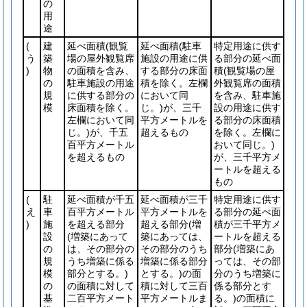
の
用
途
(
建
延べ面積
(観覧
延べ面積
(駐車
特定用途に供す
う
築
場の屋外観覧席
施設の用途に供
る部分の延べ面
)
物
の面積を含み、
する部分の床面
積
(観覧場の屋
の
駐車施設の用途
積を除く。左欄
外観覧席の面積
規
に供する部分の
において同
を含み、駐車施
模
床面積を除く。
じ。)
が、三千
設の用途に供す
左欄において同
平方メートルを
る部分の床面積
じ。)
が、千五
超えるもの
を除く。左欄に
百平方メートル
おいて同じ。)
を超えるもの
が、三千平方メ
ートルを超える
もの
(
駐
延べ面積が千五
延べ面積が三千
特定用途に供す
え
車
百平方メートル
平方メートルを
る部分の延べ面
)
施
を超える部分
超える部分
(増
積が三千平方メ
設
(増築にあって
築にあっては、
ートルを超える
の
は、その部分の
その部分のうち
部分
(増築にあ
規
うち増築に係る
増築に係る部分
っては、その部
模
部分とする。)
とする。)
の面
分のうち増築に
の
の面積に対して
積に対して三百
係る部分とす
基
二百平方メート
平方メートルま
る。)
の面積に