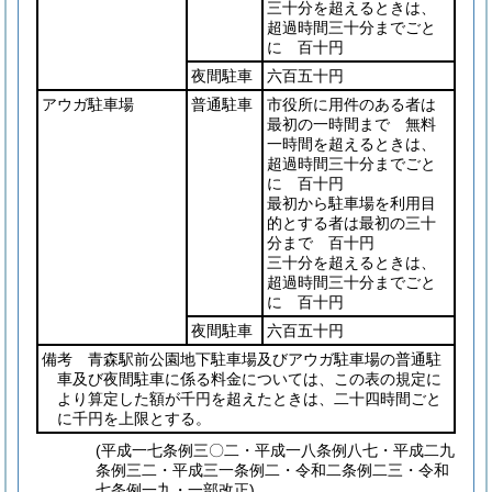
三十分を超えるときは、
超過時間三十分までごと
に 百十円
夜間駐車
六百五十円
アウガ駐車場
普通駐車
市役所に用件のある者は
最初の一時間まで 無料
一時間を超えるときは、
超過時間三十分までごと
に 百十円
最初から駐車場を利用目
的とする者は最初の三十
分まで 百十円
三十分を超えるときは、
超過時間三十分までごと
に 百十円
夜間駐車
六百五十円
備考 青森駅前公園地下駐車場及びアウガ駐車場の普通駐
車及び夜間駐車に係る料金については、この表の規定に
より算定した額が千円を超えたときは、二十四時間ごと
に千円を上限とする。
(平成一七条例三〇二・平成一八条例八七・平成二九
条例三二・平成三一条例二・令和二条例二三・令和
七条例一九・一部改正)