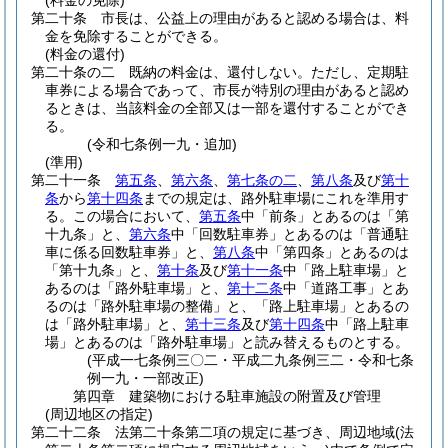
(料金の免除)
第二十条
市長は、公益上の理由があると認める場合は、料
金を免除することができる。
(料金の還付)
第二十条の二
既納の料金は、還付しない。
ただし、定期駐
車券による場合であって、市長が特別の理由があると認め
るときは、当該料金の全部又は一部を還付することができ
る。
(令和七条例一九・追加)
(準用)
第二十一条
第五条
、
第六条
、
第七条の二
、
第八条
及び
第十
条
から
第十四条
までの規定は、路外駐車場にこれを準用す
る。
この場合において、
第五条
中「前条」とあるのは「第
十九条」と、
第六条
中「回数駐車券」とあるのは「普通駐
車に係る回数駐車券」と、
第八条
中「第四条」とあるのは
「第十九条」と、
第十条
及び
第十一条
中「路上駐車場」と
あるのは「路外駐車場」と、
第十二条
中「道路工事」とあ
るのは「路外駐車場の整備」と、「路上駐車場」とあるの
は「路外駐車場」と、
第十三条
及び
第十四条
中「路上駐車
場」とあるのは「路外駐車場」と読み替えるものとする。
(平成一七条例三〇二・平成二九条例三二・令和七条
例一九・一部改正)
第四章
建築物における駐車施設の附置及び管理
(周辺地区の指定)
第二十二条
法第二十条第二項の規定に基づき、周辺地域
(法