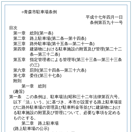
○青森市駐車場条例
平成十七年四月一日
条例第百九十一号
目次
第一章
総則
(第一条)
第二章
路上駐車場
(第二条―第十四条)
第三章
路外駐車場
(第十五条―第二十一条)
第四章
建築物における駐車施設の附置及び管理
(第二十二
条―第三十二条)
第五章
指定管理者による管理等
(第三十三条―第三十三条
の三)
第六章
罰則
(第三十四条―第三十六条)
第七章
委任
(第三十七条)
附則
第一章
総則
(趣旨)
第一条
この条例は、駐車場法
(昭和三十二年法律第百六号。
以下「法」いう。)
に基づき、本市が設置する路上駐車場並
びに路外駐車場の管理及び駐車料金等並びに建築物におけ
る駐車施設の附置及び管理について、必要な事項を定める
ものとする。
第二章
路上駐車場
(路上駐車場の公示)