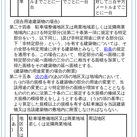
準
ルまでごとに一
でごとに一台
対して三百平方
台
メートルまでご
とに一台
(混合用途建築物の場合)
第二十四条
駐車場整備地区又は商業地域若しくは近隣商業
地域内における特定部分
(法第二十条第一項に規定する特定
部分をいう。以下同じ。)
及び非特定用途に供する部分
(以
下「非特定部分」という。)
を有する建築物については、そ
の全部を特定用途に供する建築物とみなして、
前条
の規定
を適用する。
この場合において、特定部分の延べ面積に非
特定部分の延べ面積の三分の二に相当する面積を加算して
得た面積をその建築物の延べ面積とする。
(建築物の用途変更の場合の附置)
第二十五条
次の表
の
(あ)
の項の地区又は地域内において、
(い)
の項の規模を有する建築物の部分の用途の変更で、当
該用途の変更により特定部分の面積が増加することとなる
もののために法第二十条の二に規定する大規模の修繕又は
大規模の模様替えをしようとする者は、
(う)
の項の基準に
より算定した規模以上の規模を有する駐車施設を当該建築
物又は当該建築物の敷地内に附置しなければならない。
(
地
駐車場整備地区又は商業地域
周辺地区
あ
区
若しくは近隣商業地域
)
又
は