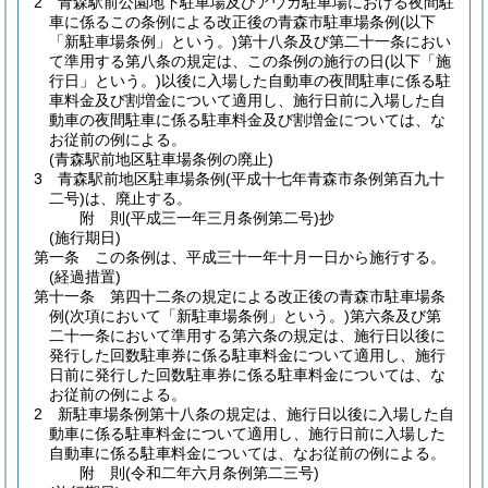
2
青森駅前公園地下駐車場及びアウガ駐車場における夜間駐
車に係るこの条例による改正後の青森市駐車場条例
(以下
「新駐車場条例」という。)
第十八条及び第二十一条におい
て準用する第八条の規定は、この条例の施行の日
(以下「施
行日」という。)
以後に入場した自動車の夜間駐車に係る駐
車料金及び割増金について適用し、施行日前に入場した自
動車の夜間駐車に係る駐車料金及び割増金については、な
お従前の例による。
(青森駅前地区駐車場条例の廃止)
3
青森駅前地区駐車場条例
(平成十七年青森市条例第百九十
二号)
は、廃止する。
附
則
(平成三一年三月
条例第二号)
抄
(施行期日)
第一条
この条例は、平成三十一年十月一日から施行する。
(経過措置)
第十一条
第四十二条の規定による改正後の青森市駐車場条
例
(次項において「新駐車場条例」という。)
第六条及び第
二十一条において準用する第六条の規定は、施行日以後に
発行した回数駐車券に係る駐車料金について適用し、施行
日前に発行した回数駐車券に係る駐車料金については、な
お従前の例による。
2
新駐車場条例第十八条の規定は、施行日以後に入場した自
動車に係る駐車料金について適用し、施行日前に入場した
自動車に係る駐車料金については、なお従前の例による。
附
則
(令和二年六月
条例第二三号)