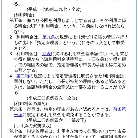
る。
(平成一七条例二九七・全改)
(利用料金)
第五条
海づり公園を利用しようとする者は、その利用に係
る料金
(以下「利用料金」という。)
を前納しなければなら
ない。
2
利用料金は、
第九条
の規定により海づり公園の管理を行う
もの
(以下「指定管理者」という。)
にその収入として収受
させる。
3
利用料金は、
別表
に掲げる利用料金基準額に〇・七を乗じ
て得た額から当該利用料金基準額に一・三を乗じて得た額
までの範囲内の額で、指定管理者が市長の承認を得て定め
る額とする。
4
第二項
の規定により指定管理者に収受させた利用料金は、
還付しない。
ただし、市長が特別の理由があると認めると
きは、当該利用料金の全部又は一部を還付することができ
る。
(平成二〇条例四六・全改)
(利用料金の減免)
第六条
市長は、特別の理由があると認めるときは、
前条第
一項
に規定する利用料金を減免することができる。
(平成二〇条例四六・一部改正)
(つり魚の実費徴収)
第七条
指定管理者は、利用者が海づり公園のいけすで市長
が指定するものからつり上げた魚について、当該利用者か