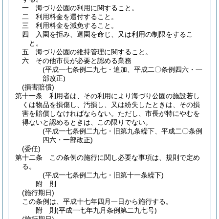
一
海づり公園の利用に関すること。
二
利用料金を還付すること。
三
利用料金を減免すること。
四
入園を拒み、退園を命じ、又は利用の制限をするこ
と。
五
海づり公園の維持管理に関すること。
六
その他市長が必要と認める業務
(平成一七条例二九七・追加、平成二〇条例四六・一
部改正)
(損害賠償)
第十一条
利用者は、その利用により海づり公園の施設若し
くは物品を損傷し、汚損し、又は紛失したときは、その損
害を賠償しなければならない。
ただし、市長が特にやむを
得ないと認めるときは、この限りでない。
(平成一七条例二九七・旧第九条繰下、平成二〇条例
四六・一部改正)
(委任)
第十二条
この条例の施行に関し必要な事項は、規則で定め
る。
(平成一七条例二九七・旧第十一条繰下)
附
則
(施行期日)
この条例は、平成十七年四月一日から施行する。
附
則
(平成一七年九月
条例第二九七号)