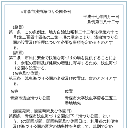
○青森市浅虫海づり公園条例
平成十七年四月一日
条例第百八十二号
(趣旨)
第一条
この条例は、地方自治法
(昭和二十二年法律第六十七
号)
第二百四十四条の二第一項の規定により、浅虫海づり公
園の設置及び管理について必要な事項を定めるものとす
る。
(設置)
第二条
市民に安全で快適な海づりの場を提供することによ
り、余暇の善用及び健康の増進に寄与するため、浅虫海づ
り公園を設置する。
(名称及び位置)
第三条
浅虫海づり公園の名称及び位置は、次のとおりとす
る。
名称
位置
青森市浅虫海づり公園
青森市大字浅虫字螢谷三五二
番地地先
(開園期間、開園時間及び休園日)
第四条
青森市浅虫海づり公園
(以下「海づり公園」とい
う。)
の開園期間、開園時間及び休園日は、利用者の利便性
及び海づり公園の運営の効率性を考慮して、規則で定め