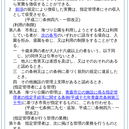
ら実費を徴収することができる。
2
前項
の規定により徴収した実費は、指定管理者にその収入
として収受させる。
(平成二〇条例四六・一部改正)
(利用の制限)
第八条
市長は、海づり公園を利用しようとする者又は利用
している者が、
次の各号
のいずれかに該当する場合は、入
園を拒み、退園を命じ、又は利用の制限をすることができ
る。
一
十歳未満の者が大人
(十六歳以上の者をいう。以下同
じ。)
の同伴又は引率がないとき。
二
他人に危害又は迷惑を及ぼし、又はそのおそれのある
と認めるとき。
三
この条例又はこの条例に基づく規則の規定に違反した
とき。
四
その他施設の管理上支障があると認めるとき。
(指定管理者による管理)
第九条
海づり公園の管理は、
青森市公の施設に係る指定管
理者の指定手続等に関する条例
(平成十七年青森市条例第三
十号)
に基づき市長が指定するものに、これを行わせる。
(平成一七条例二九七・追加、平成二〇条例四六・一
部改正)
(指定管理者が行う管理の業務)
第十条
指定管理者は、次に掲げる管理の業務を行うものと
する。