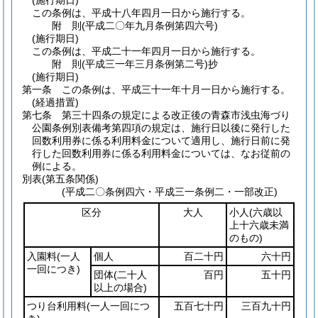
(施行期日)
この条例は、平成十八年四月一日から施行する。
附
則
(平成二〇年九月
条例第四六号)
(施行期日)
この条例は、平成二十一年四月一日から施行する。
附
則
(平成三一年三月
条例第二号)
抄
(施行期日)
第一条
この条例は、平成三十一年十月一日から施行する。
(経過措置)
第七条
第三十四条の規定による改正後の青森市浅虫海づり
公園条例別表備考第四項の規定は、施行日以後に発行した
回数利用券に係る利用料金について適用し、施行日前に発
行した回数利用券に係る利用料金については、なお従前の
例による。
別表
(第五条関係)
(平成二〇条例四六・平成三一条例二・一部改正)
区分
大人
小人
(六歳以
上十六歳未満
のもの)
入園料
(一人
個人
百二十円
六十円
一回につき)
団体
(二十人
百円
五十円
以上の場合)
つり台利用料
(一人一回につ
五百七十円
三百九十円