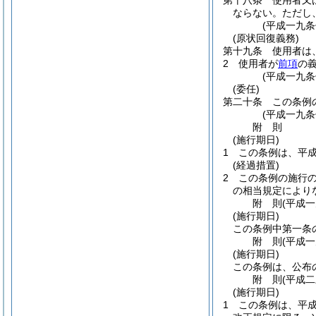
第十八条
使用者又
ならない。
ただし
(平成一九
(原状回復義務)
第十九条
使用者は
2
使用者が
前項
の
(平成一九
(委任)
第二十条
この条例
(平成一九
附
則
(施行期日)
1
この条例は、平
(経過措置)
2
この条例の施行
の相当規定により
附
則
(平成
(施行期日)
この条例中第一条
附
則
(平成
(施行期日)
この条例は、公布
附
則
(平成
(施行期日)
1
この条例は、平