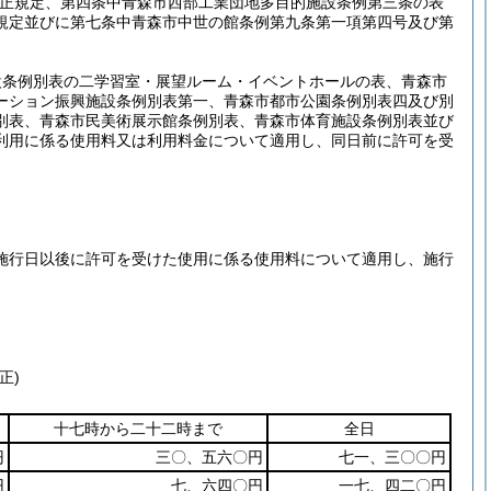
正規定、第四条中青森市西部工業団地多目的施設条例第三条の表
規定並びに第七条中青森市中世の館条例第九条第一項第四号及び第
設条例別表の二学習室・展望ルーム・イベントホールの表、青森市
ーション振興施設条例別表第一、青森市都市公園条例別表四及び別
別表、青森市民美術展示館条例別表、青森市体育施設条例別表並び
利用に係る使用料又は利用料金について適用し、同日前に許可を受
施行日以後に許可を受けた使用に係る使用料について適用し、施行
正)
十七時から二十二時まで
全日
円
三〇、五六〇円
七一、三〇〇円
円
七、六四〇円
一七、四二〇円