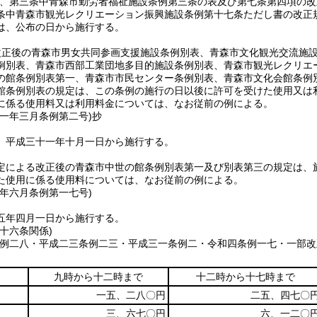
、第三条中青森市勤労者福祉施設条例第三条の表及び第七条第四項の改
条中青森市観光レクリエーション振興施設条例第十七条ただし書の改正
は、公布の日から施行する。
改正後の青森市男女共同参画支援施設条例別表、青森市文化観光交流施
例別表、青森市西部工業団地多目的施設条例別表、青森市観光レクリエ
の館条例別表第一、青森市市民センター条例別表、青森市文化会館条例
館条例別表の規定は、この条例の施行の日以後に許可を受けた使用又は
に係る使用料又は利用料金については、なお従前の例による。
三一年三月
条例第二号)
抄
、平成三十一年十月一日から施行する。
定による改正後の青森市中世の館条例別表第一及び別表第三の規定は、
た使用に係る使用料については、なお従前の例による。
四年六月
条例第一七号)
五年四月一日から施行する。
十六条関係)
条例二八・平成二三条例二三・平成三一条例二・令和四条例一七・一部改
九時から十二時まで
十二時から十七時まで
一五、二八〇円
二五、四七〇
三、六七〇円
六、一二〇