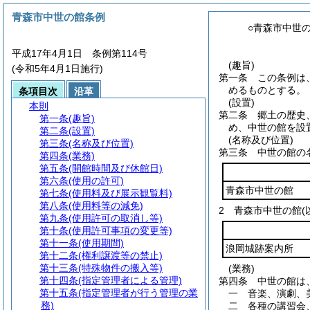
青森市中世の館条例
○青森市中世
平成17年4月1日 条例第114号
(趣旨)
(令和5年4月1日施行)
第一条
この条例は
めるものとする。
条項目次
沿革
(設置)
本則
第二条
郷土の歴史
第一条
(趣旨)
め、中世の館を設
第二条
(設置)
(名称及び位置)
第三条
(名称及び位置)
第三条
中世の館の
第四条
(業務)
第五条
(開館時間及び休館日)
第六条
(使用の許可)
青森市中世の館
第七条
(使用料及び展示観覧料)
第八条
(使用料等の減免)
2
青森市中世の館
第九条
(使用許可の取消し等)
第十条
(使用許可事項の変更等)
第十一条
(使用期間)
浪岡城跡案内所
第十二条
(権利譲渡等の禁止)
第十三条
(特殊物件の搬入等)
(業務)
第十四条
(指定管理者による管理)
第四条
中世の館は
第十五条
(指定管理者が行う管理の業
一
音楽、演劇、
務)
二
各種の講習会