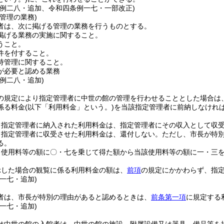
条例二八・追加、令和四条例一七・一部改正)
管理の業務)
者は、次に掲げる管理の業務を行うものとする。
掲げる業務の実施に関すること。
うこと。
件を付すること。
持管理に関すること。
が必要と認める業務
例二八・追加)
の規定により指定管理者に中世の館の管理を行わせることとした場合は
係る料金
(以下「利用料金」という。)
を当該指定管理者に前納しなけれ
り指定管理者に納入された利用料金は、指定管理者にその収入として収
り指定管理者に収受させた利用料金は、還付しない。
ただし、市長が特
る。
、使用料等の額に〇・七を乗じて得た額から当該使用料等の額に一・三
。
示した場合の観覧に係る利用料金の額は、
前項
の規定にかかわらず、指
一七・追加)
者は、市長が特別の理由があると認めるときは、
前条第一項
に規定する
一七・追加)