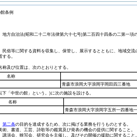
の館条例
、地方自治法
(昭和二十二年法律第六十七号)
第二百四十四条の二第一項
、民俗等に関する資料を収集し、保管し、展示するとともに、地域交流
置する。
名称及び位置は、次のとおりとする。
名称
青森市浪岡大字浪岡字岡田四三番地
(以下「中世の館」という。)
に次の施設を設ける。
名称
青森市浪岡大字浪岡字五所一四番地
、
第二条
の目的を達成するため、次に掲げる業務を行うものとする。
美術、書道、工芸、詩歌等の鑑賞及び発表の機会の提供に関すること。
、講演会、映写会、研究会を主催し、及びその開催の援助に関すること