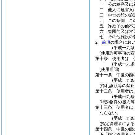
一
公の秩序又は
二
他人に危害又
三
中世の館の施
四
この条例、こ
五
詐欺その他不
六
集団的又は常
七
その他施設の
2
前項
の場合にお
(平成一九
(使用許可事項の変
第十条
使用者は、
(平成一九
(使用期間)
第十一条
中世の館
(平成一九
(権利譲渡等の禁止
第十二条
使用者は
(平成一九
(特殊物件の搬入等
第十三条
使用者は
ならない。
(平成一九
(指定管理者による
第十四条
中世の館
下「指定管理者」