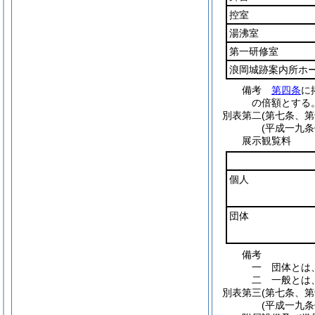
控室
湯沸室
第一研修室
浪岡城跡案内所ホ
備考
第四条
に
の倍額とする
別表第二
(第七条、第
(平成一九
展示観覧料
個人
団体
備考
一 団体とは
二 一般とは
別表第三
(第七条、第
(平成一九