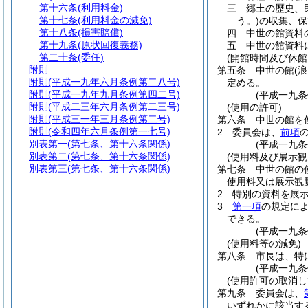
第十六条
(利用料金)
三
郷土の歴史、
第十七条
(利用料金の減免)
う。)
の収集、保
第十八条
(損害賠償)
四
中世の館資料
第十九条
(原状回復義務)
五
中世の館資料
第二十条
(委任)
(開館時間及び休館
附則
第五条
中世の館
(
附則
(平成一九年六月条例第二八号)
定める。
附則
(平成一九年九月条例第四二号)
(平成一九条
附則
(平成二三年六月条例第二三号)
(使用の許可)
附則
(平成三一年三月条例第二号)
第六条
中世の館を
附則
(令和四年六月条例第一七号)
2
委員会は、
前項
別表第一
(第七条、第十六条関係)
(平成一九
別表第二
(第七条、第十六条関係)
(使用料及び展示観
別表第三
(第七条、第十六条関係)
第七条
中世の館の
使用料又は展示観
2
特別の資料を展
3
第一項
の規定に
できる。
(平成一九
(使用料等の減免)
第八条
市長は、特
(平成一九
(使用許可の取消し
第九条
委員会は、
いずれかに該当す