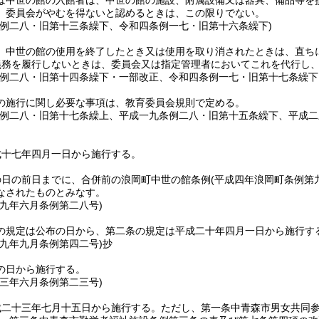
は中世の館の入館者は、中世の館の施設、附属設備又は器具、備品等を
、委員会がやむを得ないと認めるときは、この限りでない。
条例二八・旧第十三条繰下、令和四条例一七・旧第十六条繰下)
、中世の館の使用を終了したとき又は使用を取り消されたときは、直ち
義務を履行しないときは、委員会又は指定管理者においてこれを代行し
条例二八・旧第十四条繰下・一部改正、令和四条例一七・旧第十七条繰下
の施行に関し必要な事項は、教育委員会規則で定める。
条例二八・旧第十七条繰上、平成一九条例二八・旧第十五条繰下、平成二
成十七年四月一日から施行する。
の日の前日までに、合併前の浪岡町中世の館条例
(平成四年浪岡町条例第
なされたものとみなす。
一九年六月
条例第二八号)
の規定は公布の日から、第二条の規定は平成二十年四月一日から施行す
一九年九月
条例第四二号)
抄
の日から施行する。
二三年六月
条例第二三号)
成二十三年七月十五日から施行する。
ただし、第一条中青森市男女共同