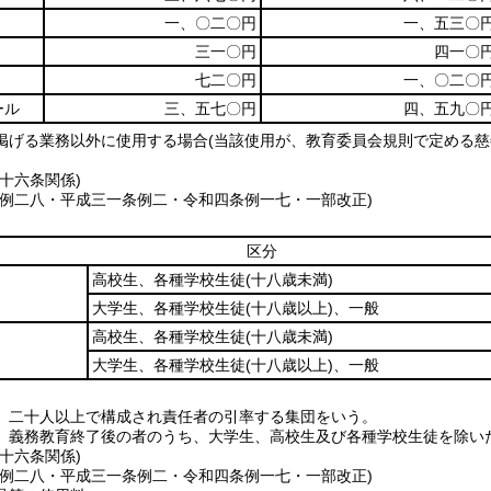
一、〇二〇円
一、五三〇
三一〇円
四一〇
七二〇円
一、〇二〇
ール
三、五七〇円
四、五九〇
掲げる業務以外に使用する場合(当該使用が、教育委員会規則で定める慈
。
十六条関係)
条例二八・平成三一条例二・令和四条例一七・一部改正)
区分
高校生、各種学校生徒
(十八歳未満)
大学生、各種学校生徒
(十八歳以上)
、一般
高校生、各種学校生徒
(十八歳未満)
大学生、各種学校生徒
(十八歳以上)
、一般
、二十人以上で構成され責任者の引率する集団をいう。
、義務教育終了後の者のうち、大学生、高校生及び各種学校生徒を除い
十六条関係)
条例二八・平成三一条例二・令和四条例一七・一部改正)