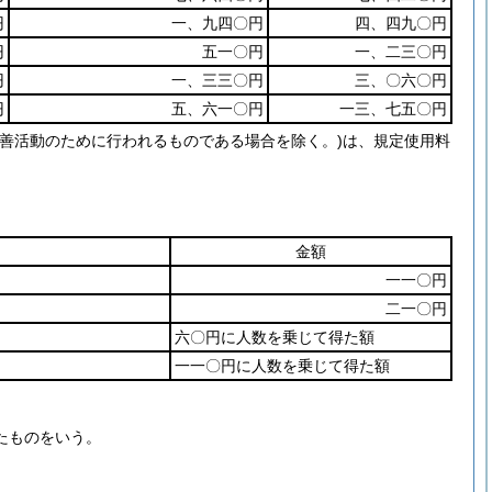
円
一、九四〇円
四、四九〇円
円
五一〇円
一、二三〇円
円
一、三三〇円
三、〇六〇円
円
五、六一〇円
一三、七五〇円
善活動のために行われるものである場合を除く。)は、規定使用料
金額
一一〇円
二一〇円
六〇円に人数を乗じて得た額
一一〇円に人数を乗じて得た額
たものをいう。