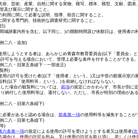
民俗、芸術、産業、自然に関する実物、模写、標本、模型、文献、図表
管及び展示に関すること。
の利用に関して必要な説明、指導、助言に関すること。
に関する専門的、技術的な調査研究に関すること。
日)
浪岡城跡案内所を含む。以下同じ。)
の開館時間及び休館日は、使用者の
例二八・追加)
使用しようとする者は、あらかじめ青森市教育委員会
(以下「委員会」と
の許可を与える場合において、管理上必要な条件を付することができる
条例二八・旧第五条繰下・一部改正)
覧料)
使用の許可を受けた者
(以下「使用者」という。)
又は中世の館展示室の
覧料
(以下「使用料等」という。)
を前納しなければならない。
示した場合の観覧料については、
前項
の規定にかかわらず、市長が別に
より納付した使用料等は、還付しない。
ただし、市長が特別の理由があ
条例二八・旧第六条繰下)
に必要があると認める場合は、
前条第一項
の使用料等を減免することが
条例二八・旧第七条繰下)
等)
第六条第一項
の規定による使用の許可を受けようとする者又は使用者
(
次
る場合は、使用の許可を拒み、又は使用の許可を取り消し、若しくは使