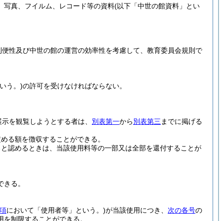
、写真、フイルム、レコード等の資料
(以下「中世の館資料」とい
利便性及び中世の館の運営の効率性を考慮して、教育委員会規則で
いう。)
の許可を受けなければならない。
。
展示を観覧しようとする者は、
別表第一
から
別表第三
までに掲げる
定める額を徴収することができる。
ると認めるときは、当該使用料等の一部又は全部を還付することが
できる。
項
において「使用者等」という。)
が当該使用につき、
次の各号
の
用を制限することができる。