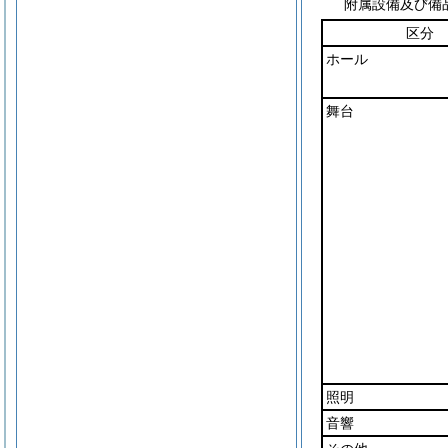
附属設備及び備
区分
ホール
舞台
照明
音響