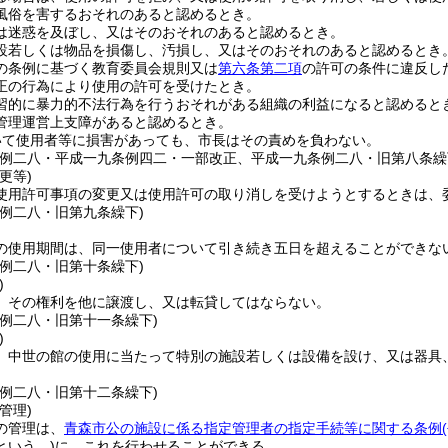
風俗を害するおそれのあると認めるとき。
は迷惑を及ぼし、又はそのおそれのあると認めるとき。
設若しくは物品を損傷し、汚損し、又はそのおそれのあると認めるとき
の条例に基づく教育委員会規則又は
第六条第二項
の許可の条件に違反し
正の行為により使用の許可を受けたとき。
習的に暴力的不法行為を行うおそれがある組織の利益になると認めると
管理運営上支障があると認めるとき。
いて使用者等に損害があっても、市長はその責めを負わない。
条例二八・平成一九条例四二・一部改正、平成一九条例二八・旧第八条繰
更等)
使用許可事項の変更又は使用許可の取り消しを受けようとするときは、
条例二八・旧第九条繰下)
の使用期間は、同一使用者について引き続き五日を超えることができな
条例二八・旧第十条繰下)
)
、その権利を他に譲渡し、又は転貸してはならない。
条例二八・旧第十一条繰下)
)
、中世の館の使用に当たって特別の施設若しくは設備を設け、又は器具
条例二八・旧第十二条繰下)
管理)
の管理は、
青森市公の施設に係る指定管理者の指定手続等に関する条例
という。)
に、これを行わせることができる。