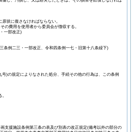
損傷し、汚損し、又は紛失したときは、その損害を賠償しなければ
に原状に復さなければならない。
、その費用を使用者から委員会が徴収する。
・一部改正)
三条例二三・一部改正、令和四条例一七・旧第十八条繰下)
九号)
の規定によりなされた処分、手続その他の行為は、この条例
る。
参画支援施設条例第三条の表及び別表の改正規定
(備考以外の部分の