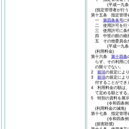
(平成一九
(指定管理者が行う
第十五条
指定管理
一
第四条各号
に
二
使用許可を行
三
使用許可に条
四
中世の館の維
五
その他委員会
(平成一九条
(利用料金)
第十六条
第十四条
らず、その利用に
の限りでない。
2
前項
の規定によ
3
前項
の規定によ
付することができ
4
利用料金の額は
て定める額とする
5
特別の資料を展
(令和四条例
(利用料金の減免)
第十七条
指定管理
(令和四条例
(損害賠償)