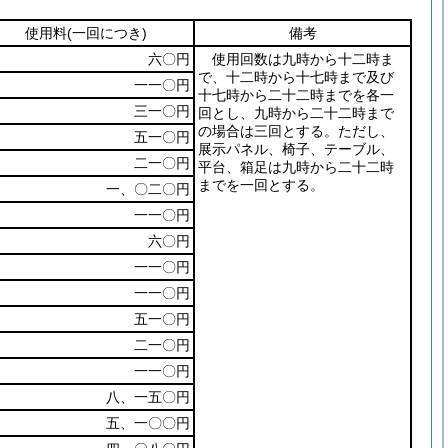
使用料
(一回につき)
備考
六〇円
使用回数は九時から十二時ま
で、十二時から十七時まで及び
一一〇円
十七時から二十二時までを各一
三一〇円
回とし、九時から二十二時まで
の場合は三回とする。ただし、
五一〇円
展示パネル、椅子、テーブル、
二一〇円
平台、箱足は九時から二十二時
までを一回とする。
一、〇二〇円
一一〇円
六〇円
一一〇円
一一〇円
五一〇円
二一〇円
一一〇円
八、一五〇円
五、一〇〇円