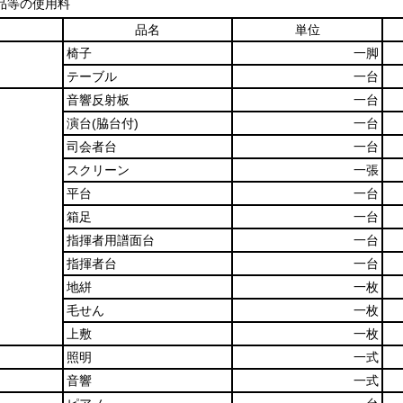
品等の使用料
品名
単位
椅子
一脚
テーブル
一台
音響反射板
一台
演台
(脇台付)
一台
司会者台
一台
スクリーン
一張
平台
一台
箱足
一台
指揮者用譜面台
一台
指揮者台
一台
地絣
一枚
毛せん
一枚
上敷
一枚
照明
一式
音響
一式