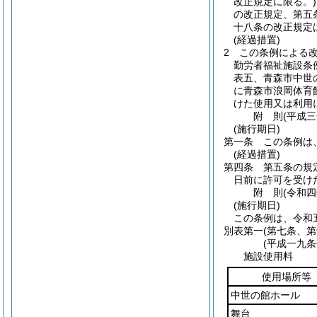
改正規定に限る。)
の改正規定、第五
十八条の改正規定
(経過措置)
2
この条例による
勤労者福祉施設条
表五、青森市中世
に青森市浪岡体育
けた使用又は利用
附
則
(平成
(施行期日)
第一条
この条例は
(経過措置)
第四条
第五条の規
日前に許可を受け
附
則
(令和
(施行期日)
この条例は、令和
別表第一
(第七条、第
(平成一九
施設使用料
使用場所等
中世の館ホール
舞台