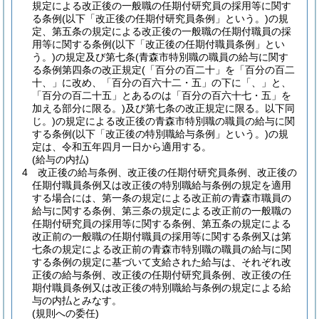
規定による改正後の一般職の任期付研究員の採用等に関す
る条例
(以下「改正後の任期付研究員条例」という。)
の規
定、第五条の規定による改正後の一般職の任期付職員の採
用等に関する条例
(以下「改正後の任期付職員条例」とい
う。)
の規定及び第七条
(青森市特別職の職員の給与に関す
る条例第四条の改正規定
(「百分の百二十」を「百分の百二
十、」に改め、「百分の百六十二・五」の下に「、」と、
「百分の百二十五」とあるのは「百分の百六十七・五」を
加える部分に限る。)
及び第七条の改正規定に限る。以下同
じ。)
の規定による改正後の青森市特別職の職員の給与に関
する条例
(以下「改正後の特別職給与条例」という。)
の規
定は、令和五年四月一日から適用する。
(給与の内払)
4
改正後の給与条例、改正後の任期付研究員条例、改正後の
任期付職員条例又は改正後の特別職給与条例の規定を適用
する場合には、第一条の規定による改正前の青森市職員の
給与に関する条例、第三条の規定による改正前の一般職の
任期付研究員の採用等に関する条例、第五条の規定による
改正前の一般職の任期付職員の採用等に関する条例又は第
七条の規定による改正前の青森市特別職の職員の給与に関
する条例の規定に基づいて支給された給与は、それぞれ改
正後の給与条例、改正後の任期付研究員条例、改正後の任
期付職員条例又は改正後の特別職給与条例の規定による給
与の内払とみなす。
(規則への委任)