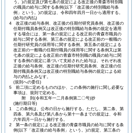
う。)
の規定及び第七条の規定による改正後の青森市特別職
の職員の給与に関する条例
(以下「改正後の特別職給与条
例」という。)
の規定は、令和四年四月一日から適用する。
(給与の内払)
4
改正後の給与条例、改正後の任期付研究員条例、改正後の
任期付職員条例又は改正後の特別職給与条例の規定を適用
する場合には、第一条の規定による改正前の青森市職員の
給与に関する条例、第三条の規定による改正前の一般職の
任期付研究員の採用等に関する条例、第五条の規定による
改正前の一般職の任期付職員の採用等に関する条例又は第
七条の規定による改正前の青森市特別職の職員の給与に関
する条例の規定に基づいて支給された給与は、それぞれ改
正後の給与条例、改正後の任期付研究員条例、改正後の任
期付職員条例又は改正後の特別職給与条例の規定による給
与の内払とみなす。
(規則への委任)
5
前二項に定めるもののほか、この条例の施行に関し必要な
事項は、規則で定める。
附
則
(令和五年一二月
条例第二〇号)
抄
(施行期日等)
1
この条例は、公布の日から施行する。
ただし、第二条、第
四条、第六条及び第八条から第十一条までの規定は、令和
六年四月一日から施行する。
2
第一条の規定による改正後の青森市職員の給与に関する条
例
(以下「改正後の給与条例」という。)
の規定、第三条の