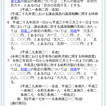
第七条
の規定の適用については、これらの規定中「百分の
百六十」とあるのは「百分の百四十五」とする。
(平成二一条例二四・追加)
(平成二十九年度における議会議員の議員報酬に関する特例
措置)
6
平成二十九年四月一日から平成三十年三月三十一日までの
間においては、議会議員に対する議員報酬の支給に当たっ
ては、
別表二
の規定の適用については、
同表
中「六五八、
〇〇〇円」とあるのは「六一三、〇〇〇円」と、「六〇
三、〇〇〇円」とあるのは「五六二、〇〇〇円」と、「五
八〇、〇〇〇円」とあるのは「五四一、〇〇〇円」とす
る。
(平成二九条例二〇・全改)
(令和三年度における市長等の給料月額に関する特例措置)
7
令和三年四月一日から令和四年三月三十一日までの間にお
いては、市長及び副市長に対する給料月額の支給に当たっ
ては、
別表一
の規定の適用については、
同表
中「一、〇〇
〇、〇〇〇円」とあるのは「八〇〇、〇〇〇円」と、「七
八八、〇〇〇円」とあるのは「六六九、八〇〇円」とす
る。
(平成二九条例一〇・全改、平成三〇条例六・平成三
一条例三・令和元条例一八・令和二条例六・令和二
条例二七・令和三条例二・一部改正)
附
則
(平成一七年一一月
条例第三一〇号)
抄
(施行期日)