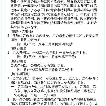
任期付研究員の採用等に関する条例、第五条の規定による
改正前の一般職の任期付職員の採用等に関する条例又は第
七条の規定による改正前の青森市特別職の職員の給与に関
する条例の規定に基づいて支給された給与は、それぞれ改
正後の給与条例、改正後の任期付研究員条例、改正後の任
期付職員条例又は改正後の特別職給与条例の規定による給
与の内払とみなす。
(規則への委任)
4
前項に定めるもののほか、この条例の施行に関し必要な事
項は、規則で定める。
附
則
(平成二八年三月
条例第四号)
抄
(施行期日)
1
この条例は、平成二十八年四月一日から施行する。
附
則
(平成二八年一二月
条例第三三号)
(施行期日)
この条例は、公布の日から施行する。
附
則
(平成二九年二月
条例第二号)
抄
(施行期日等)
1
この条例は、公布の日から施行する。
ただし、次の各号に
掲げる規定は、当該各号に定める日から施行する。
一
第二条
(次号に掲げる改正規定を除く。)
、第四条、第
六条、第八条及び第九条並びに附則第四項から第七項ま
での規定 平成二十九年四月一日
2
第一条の規定
(青森市職員の給与に関する条例第四条第三
項及び第四項の改正規定を除く。次項において同じ。)
によ