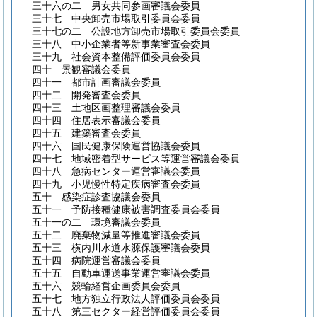
三十六の二
男女共同参画審議会委員
三十七
中央卸売市場取引委員会委員
三十七の二
公設地方卸売市場取引委員会委員
三十八
中小企業者等新事業審査会委員
三十九
社会資本整備評価委員会委員
四十
景観審議会委員
四十一
都市計画審議会委員
四十二
開発審査会委員
四十三
土地区画整理審議会委員
四十四
住居表示審議会委員
四十五
建築審査会委員
四十六
国民健康保険運営協議会委員
四十七
地域密着型サービス等運営審議会委員
四十八
急病センター運営審議会委員
四十九
小児慢性特定疾病審査会委員
五十
感染症診査協議会委員
五十一
予防接種健康被害調査委員会委員
五十一の二
環境審議会委員
五十二
廃棄物減量等推進審議会委員
五十三
横内川水道水源保護審議会委員
五十四
病院運営審議会委員
五十五
自動車運送事業運営審議会委員
五十六
競輪経営企画委員会委員
五十七
地方独立行政法人評価委員会委員
五十八
第三セクター経営評価委員会委員