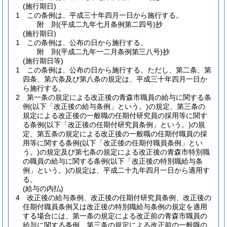
(施行期日)
1
この条例は、平成三十年四月一日から施行する。
附
則
(平成二九年七月
条例第二四号)
抄
(施行期日)
1
この条例は、公布の日から施行する。
附
則
(平成二九年一二月
条例第三八号)
抄
(施行期日等)
1
この条例は、公布の日から施行する。
ただし、第二条、第
四条、第六条及び第八条の規定は、平成三十年四月一日か
ら施行する。
2
第一条の規定による改正後の青森市職員の給与に関する条
例
(以下「改正後の給与条例」という。)
の規定、第三条の
規定による改正後の一般職の任期付研究員の採用等に関す
る条例
(以下「改正後の任期付研究員条例」という。)
の規
定、第五条の規定による改正後の一般職の任期付職員の採
用等に関する条例
(以下「改正後の任期付職員条例」とい
う。)
の規定及び第七条の規定による改正後の青森市特別職
の職員の給与に関する条例
(以下「改正後の特別職給与条
例」という。)
の規定は、平成二十九年四月一日から適用す
る。
(給与の内払)
4
改正後の給与条例、改正後の任期付研究員条例、改正後の
任期付職員条例又は改正後の特別職給与条例の規定を適用
する場合には、第一条の規定による改正前の青森市職員の
給与に関する条例、第三条の規定による改正前の一般職の