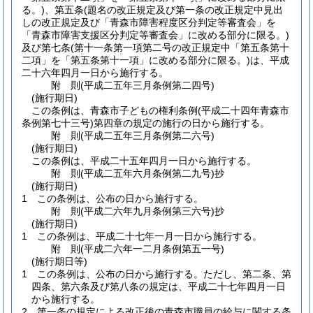
る。)
、第五条
(題名の改正規定及び第一条の改正規定中見出
しの改正規定及び「青森市障害程度区分判定等審査会」を
「青森市障害支援区分判定等審査会」に改める部分に限る。)
及び第七条
(第十一条第一項第二号の改正規定中「第五条第十
二項」を「第五条第十一項」に改める部分に限る。)
は、平成
二十六年四月一日から施行する。
附
則
(平成二五年三月
条例第二四号)
(施行期日)
この条例は、青森市子どもの権利条例
(平成二十四年青森市
条例第七十三号)
第四章の規定の施行の日から施行する。
附
則
(平成二五年三月
条例第二六号)
(施行期日)
この条例は、平成二十五年四月一日から施行する。
附
則
(平成二五年六月
条例第二九号)
抄
(施行期日)
1
この条例は、公布の日から施行する。
附
則
(平成二六年九月
条例第三六号)
抄
(施行期日)
1
この条例は、平成二十七年一月一日から施行する。
附
則
(平成二六年一二月
条例第五一号)
(施行期日等)
1
この条例は、公布の日から施行する。
ただし、第二条、第
四条、第六条及び第八条の規定は、平成二十七年四月一日
から施行する。
2
第一条の規定による改正後の青森市職員の給与に関する条