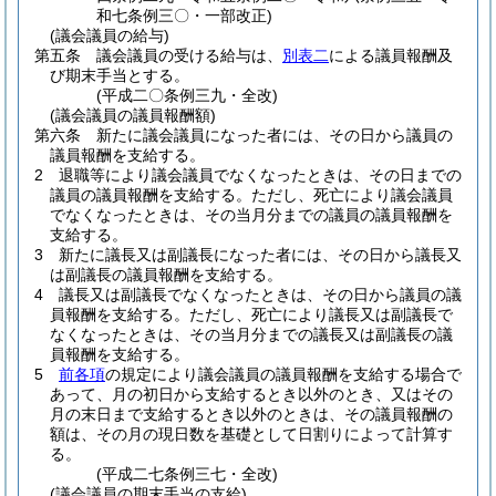
和七条例三〇・一部改正)
(議会議員の給与)
第五条
議会議員の受ける給与は、
別表二
による議員報酬及
び期末手当とする。
(平成二〇条例三九・全改)
(議会議員の議員報酬額)
第六条
新たに議会議員になった者には、その日から議員の
議員報酬を支給する。
2
退職等により議会議員でなくなったときは、その日までの
議員の議員報酬を支給する。
ただし、死亡により議会議員
でなくなったときは、その当月分までの議員の議員報酬を
支給する。
3
新たに議長又は副議長になった者には、その日から議長又
は副議長の議員報酬を支給する。
4
議長又は副議長でなくなったときは、その日から議員の議
員報酬を支給する。
ただし、死亡により議長又は副議長で
なくなったときは、その当月分までの議長又は副議長の議
員報酬を支給する。
5
前各項
の規定により議会議員の議員報酬を支給する場合で
あって、月の初日から支給するとき以外のとき、又はその
月の末日まで支給するとき以外のときは、その議員報酬の
額は、その月の現日数を基礎として日割りによって計算す
る。
(平成二七条例三七・全改)
(議会議員の期末手当の支給)