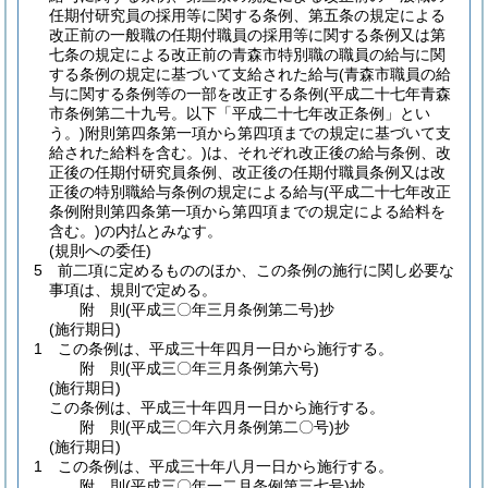
任期付研究員の採用等に関する条例、第五条の規定による
改正前の一般職の任期付職員の採用等に関する条例又は第
七条の規定による改正前の青森市特別職の職員の給与に関
する条例の規定に基づいて支給された給与
(青森市職員の給
与に関する条例等の一部を改正する条例
(平成二十七年青森
市条例第二十九号。以下「平成二十七年改正条例」とい
う。)
附則第四条第一項から第四項までの規定に基づいて支
給された給料を含む。)
は、それぞれ改正後の給与条例、改
正後の任期付研究員条例、改正後の任期付職員条例又は改
正後の特別職給与条例の規定による給与
(平成二十七年改正
条例附則第四条第一項から第四項までの規定による給料を
含む。)
の内払とみなす。
(規則への委任)
5
前二項に定めるもののほか、この条例の施行に関し必要な
事項は、規則で定める。
附
則
(平成三〇年三月
条例第二号)
抄
(施行期日)
1
この条例は、平成三十年四月一日から施行する。
附
則
(平成三〇年三月
条例第六号)
(施行期日)
この条例は、平成三十年四月一日から施行する。
附
則
(平成三〇年六月
条例第二〇号)
抄
(施行期日)
1
この条例は、平成三十年八月一日から施行する。
附
則
(平成三〇年一二月
条例第三七号)
抄