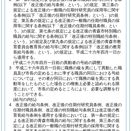
例
(以下「改正後の給与条例」という。)
の規定、第三条の
規定による改正後の一般職の任期付研究員の採用等に関す
る条例
(以下「改正後の任期付研究員条例」という。)
の規
定、第五条の規定による改正後の一般職の任期付職員の採
用等に関する条例
(以下「改正後の任期付職員条例」とい
う。)
の規定、第七条の規定による改正後の青森市特別職の
職員の給与に関する条例
(以下「改正後の特別職給与条例」
という。)
の規定及び第九条の規定による改正後の青森市教
育委員会教育長の給与等に関する条例
(以下「改正後の教育
長給与条例」という。)
の規定は、平成二十六年四月一日か
ら適用する。
(平成二十六年四月一日前の異動者の号給の調整)
3
平成二十六年四月一日前に職務の級を異にして異動した職
員及び市長の定めるこれに準ずる職員の同日における号給
については、その者が同日において職務の級を異にする異
動等をしたものとした場合との権衡上必要と認められる限
度において、市長の定めるところにより、必要な調整を行
うことができる。
(給与の内払)
4
改正後の給与条例、改正後の任期付研究員条例、改正後の
任期付職員条例、改正後の特別職給与条例又は改正後の教
育長給与条例を適用する場合においては、第一条の規定に
よる改正前の青森市職員の給与に関する条例、第三条の規
定による改正前の一般職の任期付研究員の採用等に関する