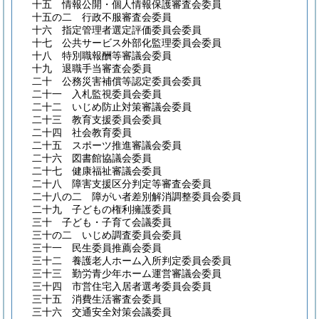
十五
情報公開・個人情報保護審査会委員
十五の二
行政不服審査会委員
十六
指定管理者選定評価委員会委員
十七
公共サービス外部化監理委員会委員
十八
特別職報酬等審議会委員
十九
退職手当審査会委員
二十
公務災害補償等認定委員会委員
二十一
入札監視委員会委員
二十二
いじめ防止対策審議会委員
二十三
教育支援委員会委員
二十四
社会教育委員
二十五
スポーツ推進審議会委員
二十六
図書館協議会委員
二十七
健康福祉審議会委員
二十八
障害支援区分判定等審査会委員
二十八の二
障がい者差別解消調整委員会委員
二十九
子どもの権利擁護委員
三十
子ども・子育て会議委員
三十の二
いじめ調査委員会委員
三十一
民生委員推薦会委員
三十二
養護老人ホーム入所判定委員会委員
三十三
勤労青少年ホーム運営審議会委員
三十四
市営住宅入居者選考委員会委員
三十五
消費生活審査会委員
三十六
交通安全対策会議委員