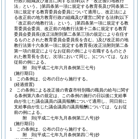
行政の組織及び運営に関する法律
(以下「改正後の地教行
法」という。)
第四条第一項に規定する教育長及び同条第二
項に規定する教育委員会委員について適用し、改正法によ
る改正前の地方教育行政の組織及び運営に関する法律
(以下
「改正前の地教行法」という。)
第四条第一項に規定する教
育委員会委員、改正前の地教行法第十二条に規定する教育
委員会委員長
(改正法附則第二条第三項の規定により在任す
るものとされた教育委員会委員長を含む。)
及び改正前の地
教行法第十六条第一項に規定する教育長
(改正法附則第二条
第一項の規定によりなお従前の例により在職するものとさ
れた教育長を含む。次項において同じ。)
については、なお
従前の例による。
附
則
(平成二七年六月
条例第三七号)
(施行期日)
1
この条例は、公布の日から施行する。
(経過措置)
2
この条例による改正後の青森市特別職の職員の給与に関す
る条例第六条の規定は、この条例の施行の日以後に支給事
由が生じた議会議員の議員報酬について適用し、同日前に
支給事由が生じた議会議員の議員報酬については、なお従
前の例による。
附
則
(平成二七年九月
条例第三八号)
抄
(施行期日)
1
この条例は、公布の日から施行する。
附
則
(平成二七年九月
条例第四〇号)
抄