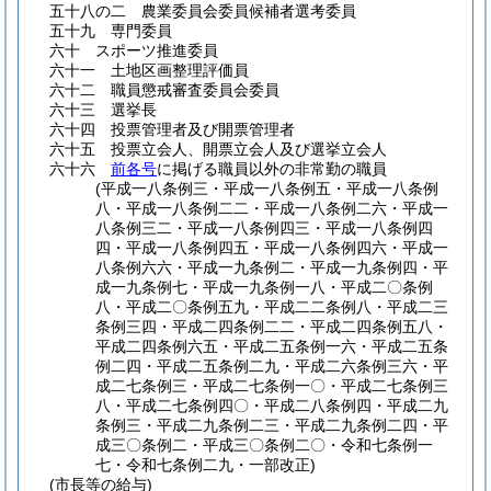
五十八の二
農業委員会委員候補者選考委員
五十九
専門委員
六十
スポーツ推進委員
六十一
土地区画整理評価員
六十二
職員懲戒審査委員会委員
六十三
選挙長
六十四
投票管理者及び開票管理者
六十五
投票立会人、開票立会人及び選挙立会人
六十六
前各号
に掲げる職員以外の非常勤の職員
(平成一八条例三・平成一八条例五・平成一八条例
八・平成一八条例二二・平成一八条例二六・平成一
八条例三二・平成一八条例四三・平成一八条例四
四・平成一八条例四五・平成一八条例四六・平成一
八条例六六・平成一九条例二・平成一九条例四・平
成一九条例七・平成一九条例一八・平成二〇条例
八・平成二〇条例五九・平成二二条例八・平成二三
条例三四・平成二四条例二二・平成二四条例五八・
平成二四条例六五・平成二五条例一六・平成二五条
例二四・平成二五条例二九・平成二六条例三六・平
成二七条例三・平成二七条例一〇・平成二七条例三
八・平成二七条例四〇・平成二八条例四・平成二九
条例三・平成二九条例二三・平成二九条例二四・平
成三〇条例二・平成三〇条例二〇・令和七条例一
七・令和七条例二九・一部改正)
(市長等の給与)