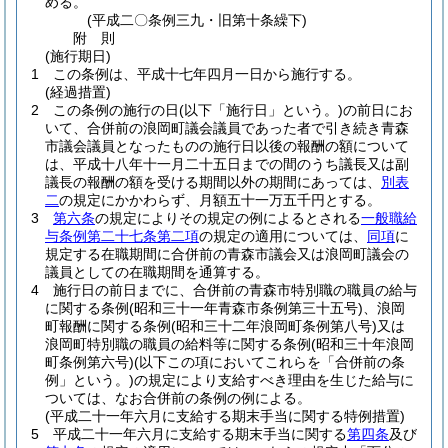
める。
(平成二〇条例三九・旧第十条繰下)
附
則
(施行期日)
1
この条例は、平成十七年四月一日から施行する。
(経過措置)
2
この条例の施行の日
(以下「施行日」という。)
の前日にお
いて、合併前の浪岡町議会議員であった者で引き続き青森
市議会議員となったものの施行日以後の報酬の額について
は、平成十八年十一月二十五日までの間のうち議長又は副
議長の報酬の額を受ける期間以外の期間にあっては、
別表
二
の規定にかかわらず、月額五十一万五千円とする。
3
第六条
の規定によりその規定の例によるとされる
一般職給
与条例第二十七条第二項
の規定の適用については、
同項
に
規定する在職期間に合併前の青森市議会又は浪岡町議会の
議員としての在職期間を通算する。
4
施行日の前日までに、合併前の青森市特別職の職員の給与
に関する条例
(昭和三十一年青森市条例第三十五号)
、浪岡
町報酬に関する条例
(昭和三十二年浪岡町条例第八号)
又は
浪岡町特別職の職員の給料等に関する条例
(昭和三十年浪岡
町条例第六号)
(以下この項においてこれらを「合併前の条
例」という。)
の規定により支給すべき理由を生じた給与に
ついては、なお合併前の条例の例による。
(平成二十一年六月に支給する期末手当に関する特例措置)
5
平成二十一年六月に支給する期末手当に関する
第四条
及び