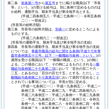
第二条
前条第一号
から
第五号
までに掲げる職員
(以下「市長
等」という。)
の受ける給与は、別に条例で定めるもののほ
か給料、通勤手当、期末手当及び寒冷地手当とする。
(平成二四条例五八・平成二七条例一〇・令和五条例
二〇・一部改正)
(市長等の給料月額)
第三条
市長等の給料月額は、
別表一
に定めるところによる
ものとする。
(平成二六条例六二・一部改正)
(市長等の通勤手当、期末手当及び寒冷地手当の支給)
第四条
市長等の通勤手当、期末手当及び寒冷地手当の支給
については、
青森市職員の給与に関する条例
(平成十七年青
森市条例第五十三号。以下「一般職給与条例」という。)
の
適用を受ける職員
(以下「一般職の職員」という。)
の例に
よる。
この場合において、その例によるものとされる
一般
職給与条例第二十七条第二項
において「百分の百二十六・
二五」とあるのは「百分の百七十五」とする。
ただし、
一
般職給与条例第二十七条第五項
において規則で定めること
とされている事項については、市長が別に定める。
(平成一七条例三一〇・平成一九条例五〇・平成二一
条例三五・平成二二条例二九・平成二四条例六八・
平成二六条例五一・平成二八条例一・平成二九条例
二・平成二九条例三八・平成三〇条例三七・令和元
条例一八・令和二条例二八・令和三条例二四・令和
四条例二九・令和五条例二〇・令和六条例三五・令