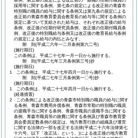
条例、第五条の規定による改正前の一般職の任期付職員の
採用等に関する条例、第七条の規定による改正前の青森市
特別職の職員の給与に関する条例又は第九条の規定による
改正前の青森市教育委員会教育長の給与等に関する条例の
規定に基づいて支給された給与は、それぞれ改正後の給与
条例、改正後の任期付研究員条例、改正後の任期付職員条
例、改正後の特別職給与条例又は改正後の教育長給与条例
の規定による給与の内払とみなす。
附
則
(平成二六年一二月
条例第六二号)
(施行期日)
この条例は、平成二十七年一月一日から施行する。
附
則
(平成二七年三月
条例第三号)
抄
(施行期日)
1
この条例は、平成二十七年四月一日から施行する。
附
則
(平成二七年三月
条例第一〇号)
抄
(施行期日)
1
この条例は、平成二十七年四月一日から施行する。
(経過措置)
2
この条例による改正後の青森市特別職の職員の給与に関す
る条例、青森市費用弁償条例、青森市常勤の特別職の職員
の退職手当に関する条例、青森市職員の退職手当に関する
条例、青森市職員等の旅費に関する条例及び青森市教育委
員会委員定数条例の規定は、地方教育行政の組織及び運営
に関する法律の一部を改正する法律
(平成二十六年法律第七
十六号。以下「改正法」という。)
による改正後の地方教育