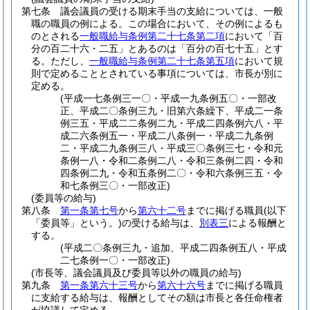
第七条
議会議員の受ける期末手当の支給については、一般
職の職員の例による。
この場合において、その例によるも
のとされる
一般職給与条例第二十七条第二項
において「百
分の百二十六・二五」とあるのは「百分の百七十五」とす
る。
ただし、
一般職給与条例第二十七条第五項
において規
則で定めることとされている事項については、市長が別に
定める。
(平成一七条例三一〇・平成一九条例五〇・一部改
正、平成二〇条例三九・旧第六条繰下、平成二一条
例三五・平成二二条例二九・平成二四条例六八・平
成二六条例五一・平成二八条例一・平成二九条例
二・平成二九条例三八・平成三〇条例三七・令和元
条例一八・令和二条例二八・令和三条例二四・令和
四条例二九・令和五条例二〇・令和六条例三五・令
和七条例三〇・一部改正)
(委員等の給与)
第八条
第一条第七号
から
第六十二号
までに掲げる職員
(以下
「委員等」という。)
の受ける給与は、
別表三
による報酬と
する。
(平成二〇条例三九・追加、平成二四条例五八・平成
二七条例一〇・一部改正)
(市長等、議会議員及び委員等以外の職員の給与)
第九条
第一条第六十三号
から
第六十六号
までに掲げる職員
に支給する給与は、報酬としてその額は市長と各任命権者