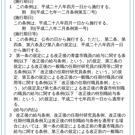
(施行期日)
1
この条例は、平成二十八年四月一日から施行する。
附
則
(平成二七年一二月
条例第五〇号)
(施行期日)
この条例は、平成二十八年四月一日から施行する。
附
則
(平成二八年二月
条例第一号)
(施行期日等)
1
この条例は、公布の日から施行する。
ただし、第二条、第
四条、第六条及び第八条の規定は、平成二十八年四月一日
から施行する。
2
第一条の規定による改正後の青森市職員の給与に関する条
例
(以下「改正後の給与条例」という。)
の規定、第三条の
規定による改正後の一般職の任期付研究員の採用等に関す
る条例
(以下「改正後の任期付研究員条例」という。)
の規
定、第五条の規定による改正後の一般職の任期付職員の採
用等に関する条例
(以下「改正後の任期付職員条例」とい
う。)
の規定及び第七条の規定による改正後の青森市特別職
の職員の給与に関する条例
(以下「改正後の特別職給与条
例」という。)
の規定は、平成二十七年四月一日から適用す
る。
(給与の内払)
3
改正後の給与条例、改正後の任期付研究員条例、改正後の
任期付職員条例又は改正後の特別職給与条例を適用する場
合においては、第一条の規定による改正前の青森市職員の
給与に関する条例、第三条の規定による改正前の一般職の