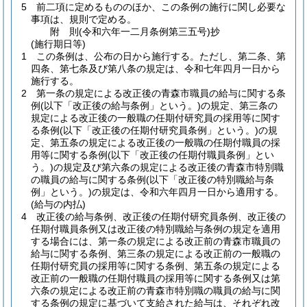
5
前二項に定めるもののほか、この条例の施行に関し必要な
事項は、規則で定める。
附
則
(令和六年一二月
条例第三五号)
抄
(施行期日等)
1
この条例は、公布の日から施行する。
ただし、第二条、第
四条、第七条及び第八条の規定は、令和七年四月一日から
施行する。
2
第一条の規定による改正後の青森市職員の給与に関する条
例
(以下「改正後の給与条例」という。)
の規定、第三条の
規定による改正後の一般職の任期付研究員の採用等に関す
る条例
(以下「改正後の任期付研究員条例」という。)
の規
定、第五条の規定による改正後の一般職の任期付職員の採
用等に関する条例
(以下「改正後の任期付職員条例」とい
う。)
の規定及び第六条の規定による改正後の青森市特別職
の職員の給与に関する条例
(以下「改正後の特別職給与条
例」という。)
の規定は、令和六年四月一日から適用する。
(給与の内払)
4
改正後の給与条例、改正後の任期付研究員条例、改正後の
任期付職員条例又は改正後の特別職給与条例の規定を適用
する場合には、第一条の規定による改正前の青森市職員の
給与に関する条例、第三条の規定による改正前の一般職の
任期付研究員の採用等に関する条例、第五条の規定による
改正前の一般職の任期付職員の採用等に関する条例又は第
六条の規定による改正前の青森市特別職の職員の給与に関
する条例の規定に基づいて支給された給与は、それぞれ改