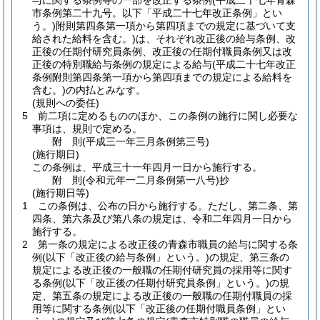
与に関する条例等の一部を改正する条例
(平成二十七年青森
市条例第二十九号。以下「平成二十七年改正条例」とい
う。)
附則第四条第一項から第四項までの規定に基づいて支
給された給料を含む。)
は、それぞれ改正後の給与条例、改
正後の任期付研究員条例、改正後の任期付職員条例又は改
正後の特別職給与条例の規定による給与
(平成二十七年改正
条例附則第四条第一項から第四項までの規定による給料を
含む。)
の内払とみなす。
(規則への委任)
5
前二項に定めるもののほか、この条例の施行に関し必要な
事項は、規則で定める。
附
則
(平成三一年三月
条例第三号)
(施行期日)
この条例は、平成三十一年四月一日から施行する。
附
則
(令和元年一二月
条例第一八号)
抄
(施行期日等)
1
この条例は、公布の日から施行する。
ただし、第二条、第
四条、第六条及び第八条の規定は、令和二年四月一日から
施行する。
2
第一条の規定による改正後の青森市職員の給与に関する条
例
(以下「改正後の給与条例」という。)
の規定、第三条の
規定による改正後の一般職の任期付研究員の採用等に関す
る条例
(以下「改正後の任期付研究員条例」という。)
の規
定、第五条の規定による改正後の一般職の任期付職員の採
用等に関する条例
(以下「改正後の任期付職員条例」とい