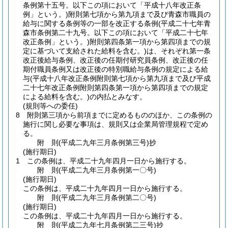
条例第十五号。以下この項において「平成十八年改正条
例」という。)
附則第七項から第九項まで及び青森市職員の
給与に関する条例等の一部を改正する条例
(平成二十七年青
森市条例第二十九号。以下この項において「平成二十七年
改正条例」という。)
附則第四条第一項から第四項までの規
定に基づいて支給された給料を含む。)
は、それぞれ第一条
改正後給与条例、改正後の任期付研究員条例、改正後の任
期付職員条例又は改正後の特別職給与条例の規定による給
与
(平成十八年改正条例附則第七項から第九項まで及び平成
二十七年改正条例附則第四条第一項から第四項までの規定
による給料を含む。)
の内払とみなす。
(規則等への委任)
8
附則第三項から前項までに定めるもののほか、この条例の
施行に関し必要な事項は、規則又は企業局管理規程で定め
る。
附
則
(平成二九年三月
条例第三号)
抄
(施行期日)
1
この条例は、平成二十九年四月一日から施行する。
附
則
(平成二九年三月
条例第一〇号)
(施行期日)
この条例は、平成二十九年四月一日から施行する。
附
則
(平成二九年三月
条例第二〇号)
(施行期日)
この条例は、平成二十九年四月一日から施行する。
附
則
(平成二九年七月
条例第二三号)
抄