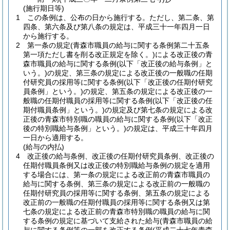
(施行期日等)
1
この条例は、公布の日から施行する。
ただし、第二条、第
四条、第六条及び第八条の規定は、平成三十一年四月一日
から施行する。
2
第一条の規定
(青森市職員の給与に関する条例第二十五条
第一項ただし書を削る改正規定を除く。)
による改正後の青
森市職員の給与に関する条例
(以下「改正後の給与条例」と
いう。)
の規定、第三条の規定による改正後の一般職の任期
付研究員の採用等に関する条例
(以下「改正後の任期付研究
員条例」という。)
の規定、第五条の規定による改正後の一
般職の任期付職員の採用等に関する条例
(以下「改正後の任
期付職員条例」という。)
の規定及び第七条の規定による改
正後の青森市特別職の職員の給与に関する条例
(以下「改正
後の特別職給与条例」という。)
の規定は、平成三十年四月
一日から適用する。
(給与の内払)
4
改正後の給与条例、改正後の任期付研究員条例、改正後の
任期付職員条例又は改正後の特別職給与条例の規定を適用
する場合には、第一条の規定による改正前の青森市職員の
給与に関する条例、第三条の規定による改正前の一般職の
任期付研究員の採用等に関する条例、第五条の規定による
改正前の一般職の任期付職員の採用等に関する条例又は第
七条の規定による改正前の青森市特別職の職員の給与に関
する条例の規定に基づいて支給された給与
(青森市職員の給