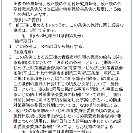
正後の給与条例、改正後の任期付研究員条例、改正後の任
期付職員条例又は改正後の特別職給与条例の規定による給
与の内払とみなす。
(規則への委任)
5
前二項に定めるもののほか、この条例の施行に関し必要な
事項は、規則で定める。
附
則
(令和七年三月
条例第九号)
(施行期日)
1
この条例は、公布の日から施行する。
(経過措置)
2
この条例による改正後の青森市特別職の職員の給与に関す
る条例
(次項において「改正後の条例」という。)
別表三い
じめ防止対策審議会委員の項
(青森市いじめ防止対策審議会
条例
(平成二十七年青森市条例第三号)
第三条第一項第二号
に掲げる事項を行った場合に係る部分に限る。)
の規定は、
この条例の施行の日
(以下この項及び次項において「施行
日」という。)
以後に同号に掲げる事項を開始した事案に係
るいじめ防止対策審議会委員の報酬について適用し、施行
日前に同号に掲げる事項を開始した事案に係るいじめ防止
対策審議会委員の報酬については、なお従前の例による。
3
改正後の条例別表三いじめ調査委員会委員の項の規定は、
施行日以後に支給事由が生じたいじめ調査委員会委員の報
酬について適用し、施行日前に支給事由が生じたいじめ調
査委員会委員の報酬については、なお従前の例による。
附
則
(令和七年三月
条例第一七号)
抄