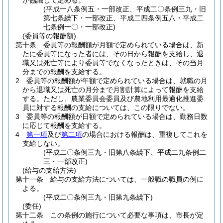
が協議して定める。
(平成一八条例五・一部改正、平成二〇条例三九・旧
第七条繰下・一部改正、平成二四条例五八・平成二
七条例一〇・一部改正)
(委員等の報酬額)
第十条
委員等の報酬額が月額で定められている場合は、新
たに委員等になった者には、その日から報酬を支給し、退
職又は死亡等により委員等でなくなったときは、その当月
分までの報酬を支給する。
2
委員等の報酬額が年額で定められている場合は、就職の月
から退職又は死亡の月分まで月割計算によって報酬を支給
する。
ただし、農業委員会委員及び農地利用最適化推進委
員に対する報酬の支給については、この限りでない。
3
委員等の報酬額が日額で定められている場合は、勤務日数
に応じて報酬を支給する。
4
第一項
及び
第二項
の場合における報酬は、重複してこれを
支給しない。
(平成二〇条例三九・旧第八条繰下、平成二九条例二
三・一部改正)
(給与の支給方法)
第十一条
給与の支給方法については、一般職の職員の例に
よる。
(平成二〇条例三九・旧第九条繰下)
(委任)
第十二条
この条例の施行について必要な事項は、市長が定