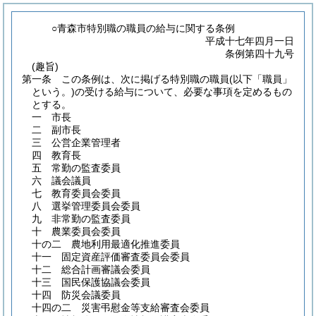
○青森市特別職の職員の給与に関する条例
平成十七年四月一日
条例第四十九号
(趣旨)
第一条
この条例は、次に掲げる特別職の職員
(以下「職員」
という。)
の受ける給与について、必要な事項を定めるもの
とする。
一
市長
二
副市長
三
公営企業管理者
四
教育長
五
常勤の監査委員
六
議会議員
七
教育委員会委員
八
選挙管理委員会委員
九
非常勤の監査委員
十
農業委員会委員
十の二
農地利用最適化推進委員
十一
固定資産評価審査委員会委員
十二
総合計画審議会委員
十三
国民保護協議会委員
十四
防災会議委員
十四の二
災害弔慰金等支給審査会委員