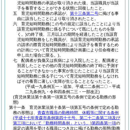
児短時間勤務の承認が取り消された後、当該職員が当該
子を養育することができる状態に回復したこと。
五
育児短時間勤務の承認が、
第十三条第二号
に掲げる事
由に該当したことにより取り消されたこと。
六
育児短時間勤務
(この号の規定に該当したことにより当
該育児短時間勤務に係る子について既にしたものを除
く。)
の終了後、三月以上の期間を経過したこと
(当該育
児短時間勤務をした職員が、当該育児短時間勤務の承認
の請求の際育児短時間勤務により当該子を養育するため
の計画について育児短時間勤務計画書により任命権者に
申し出た場合に限る。)
。
七
配偶者が負傷又は疾病により入院したこと、配偶者と
別居したことその他の育児短時間勤務の終了時に予測す
ることができなかった事実が生じたことにより当該育児
短時間勤務に係る子について育児短時間勤務をしなけれ
ばその養育に著しい支障が生じることとなったこと。
(平成一九条例五一・追加、平成二二条例二〇・平成
二九条例九・令和四条例二三・一部改正)
(育児休業法第十条第一項第五号の条例で定める勤務の形
態)
第十一条
育児休業法第十条第一項第五号の条例で定める勤
務の形態は、
青森市職員の勤務時間、休暇等に関する条例
(平成十七年青森市条例第四十七号。第二十二条第二項及び
第三項において「勤務時間条例」という。)
第四条第一項
の
規定の適用を受ける職員につき次に掲げる勤務の形態
(勤務