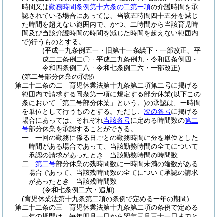
時間又は
勤務時間条例第十六条の二第一項
の介護時間を承
認されている場合にあっては、当該五時間四十五分を減じ
た時間を超えない範囲内で、かつ、二時間から当該育児時
間及び当該介護時間の時間を減じた時間を超えない範囲内
で)
行うものとする。
(平成一九条例五一・旧第十一条繰下・一部改正、平
成二二条例二〇・平成二九条例九・令和四条例四・
令和四条例二八・令和七条例二六・一部改正)
(第二号部分休業の承認)
第二十二条の二
育児休業法第十九条第二項第二号に掲げる
範囲内で請求する同条第一項に規定する部分休業
(以下この
条において「第二号部分休業」という。)
の承認は、一時間
を単位として行うものとする。
ただし、
次の各号
に掲げる
場合にあっては、それぞれ
当該各号
に定める時間数の
第二
号
部分休業を承認することができる。
一
一回の勤務に係る日ごとの勤務時間に分を単位とした
時間がある場合であって、当該勤務時間の全てについて
承認の請求があったとき 当該勤務時間の時間数
二
第二号
部分休業の残時間数に一時間未満の端数がある
場合であって、当該残時間数の全てについて承認の請求
があったとき 当該残時間数
(令和七条例二六・追加)
(育児休業法第十九条第二項の条例で定める一年の期間)
第二十二条の三
育児休業法第十九条第二項の条例で定める
一年の期間は、毎年四月一日から翌年三月三十一日までと