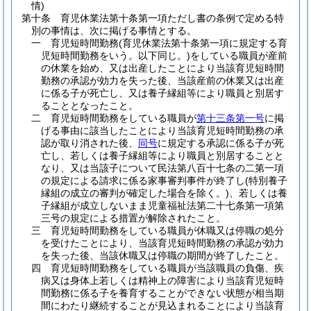
情)
第十条
育児休業法第十条第一項ただし書の条例で定める特
別の事情は、次に掲げる事情とする。
一
育児短時間勤務
(育児休業法第十条第一項に規定する育
児短時間勤務をいう。以下同じ。)
をしている職員が産前
の休業を始め、又は出産したことにより当該育児短時間
勤務の承認が効力を失った後、当該産前の休業又は出産
に係る子が死亡し、又は養子縁組等により職員と別居す
ることとなったこと。
二
育児短時間勤務をしている職員が
第十三条第一号
に掲
げる事由に該当したことにより当該育児短時間勤務の承
認が取り消された後、
同号
に規定する承認に係る子が死
亡し、若しくは養子縁組等により職員と別居することと
なり、又は当該子について民法第八百十七条の二第一項
の規定による請求に係る家事審判事件が終了し
(特別養子
縁組の成立の審判が確定した場合を除く。)
、若しくは養
子縁組が成立しないまま児童福祉法第二十七条第一項第
三号の規定による措置が解除されたこと。
三
育児短時間勤務をしている職員が休職又は停職の処分
を受けたことにより、当該育児短時間勤務の承認が効力
を失った後、当該休職又は停職の期間が終了したこと。
四
育児短時間勤務をしている職員が当該職員の負傷、疾
病又は身体上若しくは精神上の障害により当該育児短時
間勤務に係る子を養育することができない状態が相当期
間にわたり継続することが見込まれることにより当該育