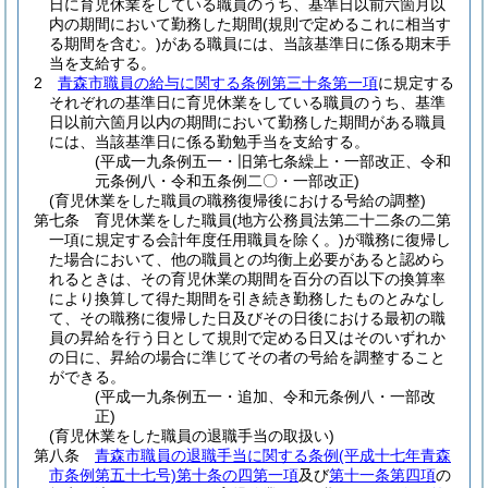
日に育児休業をしている職員のうち、基準日以前六箇月以
内の期間において勤務した期間
(規則で定めるこれに相当す
る期間を含む。)
がある職員には、当該基準日に係る期末手
当を支給する。
2
青森市職員の給与に関する条例第三十条第一項
に規定する
それぞれの基準日に育児休業をしている職員のうち、基準
日以前六箇月以内の期間において勤務した期間がある職員
には、当該基準日に係る勤勉手当を支給する。
(平成一九条例五一・旧第七条繰上・一部改正、令和
元条例八・令和五条例二〇・一部改正)
(育児休業をした職員の職務復帰後における号給の調整)
第七条
育児休業をした職員
(地方公務員法第二十二条の二第
一項に規定する会計年度任用職員を除く。)
が職務に復帰し
た場合において、他の職員との均衡上必要があると認めら
れるときは、その育児休業の期間を百分の百以下の換算率
により換算して得た期間を引き続き勤務したものとみなし
て、その職務に復帰した日及びその日後における最初の職
員の昇給を行う日として規則で定める日又はそのいずれか
の日に、昇給の場合に準じてその者の号給を調整すること
ができる。
(平成一九条例五一・追加、令和元条例八・一部改
正)
(育児休業をした職員の退職手当の取扱い)
第八条
青森市職員の退職手当に関する条例
(平成十七年青森
市条例第五十七号)
第十条の四第一項
及び
第十一条第四項
の