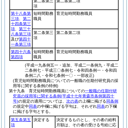
第二条第三
第二条第二項
項
第十八条第
短時間勤務
育児短時間勤務職員
三項
、
第二
職員
十四条第三
項
、
第三十
第二条第三
第二条第二項
八条第三項
項
及び
第四十
一条第三項
第四十六条
短時間勤務
育児短時間勤務職員
第四項
職員
(平成一九条例五一・追加、平成二一条例九・平成二
二条例七・平成三〇条例七・令和四条例一・令和四
条例二八・令和七条例一〇・一部改正)
(育児短時間勤務職員についての一般職の任期付研究員の採
用等に関する条例の特例)
第十九条
育児短時間勤務職員についての
一般職の任期付研
究員の採用等に関する条例
(平成十七年青森市条例第四十
号)
の規定の適用については、
次の表
の上欄に掲げる
同条例
の規定中
同表
の中欄に掲げる字句は、それぞれ
同表
の下欄
に掲げる字句とする。
第五条第五
決定する
決定するものとし、その者の給料
項
月額は、その者の受ける号給に応