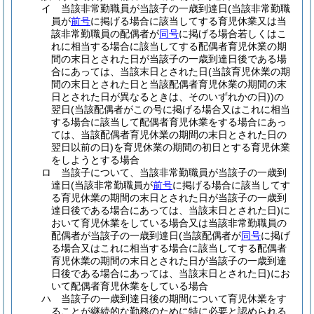
イ
当該非常勤職員が当該子の一歳到達日
(当該非常勤職
員が
前号
に掲げる場合に該当してする育児休業又は当
該非常勤職員の配偶者が
同号
に掲げる場合若しくはこ
れに相当する場合に該当してする配偶者育児休業の期
間の末日とされた日が当該子の一歳到達日後である場
合にあっては、当該末日とされた日
(当該育児休業の期
間の末日とされた日と当該配偶者育児休業の期間の末
日とされた日が異なるときは、そのいずれかの日)
)
の
翌日
(当該配偶者がこの号に掲げる場合又はこれに相当
する場合に該当して配偶者育児休業をする場合にあっ
ては、当該配偶者育児休業の期間の末日とされた日の
翌日以前の日)
を育児休業の期間の初日とする育児休業
をしようとする場合
ロ
当該子について、当該非常勤職員が当該子の一歳到
達日
(当該非常勤職員が
前号
に掲げる場合に該当してす
る育児休業の期間の末日とされた日が当該子の一歳到
達日後である場合にあっては、当該末日とされた日)
に
おいて育児休業をしている場合又は当該非常勤職員の
配偶者が当該子の一歳到達日
(当該配偶者が
同号
に掲げ
る場合又はこれに相当する場合に該当してする配偶者
育児休業の期間の末日とされた日が当該子の一歳到達
日後である場合にあっては、当該末日とされた日)
にお
いて配偶者育児休業をしている場合
ハ
当該子の一歳到達日後の期間について育児休業をす
ることが継続的な勤務のために特に必要と認められる