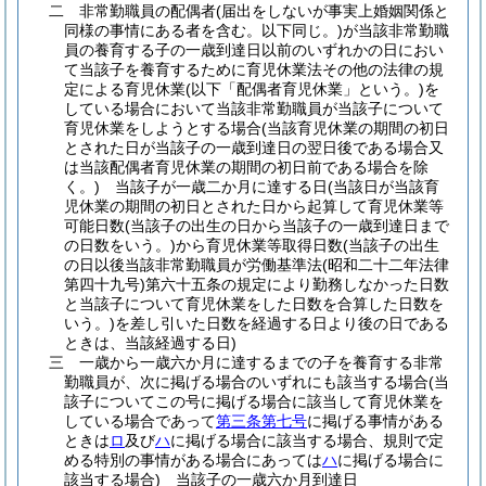
二
非常勤職員の配偶者
(届出をしないが事実上婚姻関係と
同様の事情にある者を含む。以下同じ。)
が当該非常勤職
員の養育する子の一歳到達日以前のいずれかの日におい
て当該子を養育するために育児休業法その他の法律の規
定による育児休業
(以下「配偶者育児休業」という。)
を
している場合において当該非常勤職員が当該子について
育児休業をしようとする場合
(当該育児休業の期間の初日
とされた日が当該子の一歳到達日の翌日後である場合又
は当該配偶者育児休業の期間の初日前である場合を除
く。)
当該子が一歳二か月に達する日
(当該日が当該育
児休業の期間の初日とされた日から起算して育児休業等
可能日数
(当該子の出生の日から当該子の一歳到達日まで
の日数をいう。)
から育児休業等取得日数
(当該子の出生
の日以後当該非常勤職員が労働基準法
(昭和二十二年法律
第四十九号)
第六十五条の規定により勤務しなかった日数
と当該子について育児休業をした日数を合算した日数を
いう。)
を差し引いた日数を経過する日より後の日である
ときは、当該経過する日)
三
一歳から一歳六か月に達するまでの子を養育する非常
勤職員が、次に掲げる場合のいずれにも該当する場合
(当
該子についてこの号に掲げる場合に該当して育児休業を
している場合であって
第三条第七号
に掲げる事情がある
ときは
ロ
及び
ハ
に掲げる場合に該当する場合、規則で定
める特別の事情がある場合にあっては
ハ
に掲げる場合に
該当する場合)
当該子の一歳六か月到達日