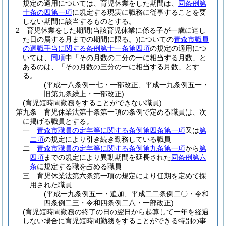
規定の適用については、育児休業をした期間は、
同条例第
十条の四第一項
に規定する現実に職務に従事することを要
しない期間に該当するものとする。
2
育児休業をした期間
(当該育児休業に係る子が一歳に達し
た日の属する月までの期間に限る。)
についての
青森市職員
の退職手当に関する条例第十一条第四項
の規定の適用につ
いては、
同項
中「その月数の二分の一に相当する月数」と
あるのは、「その月数の三分の一に相当する月数」とす
る。
(平成一八条例一七・一部改正、平成一九条例五一・
旧第九条繰上・一部改正)
(育児短時間勤務をすることができない職員)
第九条
育児休業法第十条第一項の条例で定める職員は、次
に掲げる職員とする。
一
青森市職員の定年等に関する条例第四条第一項
又は
第
二項
の規定により引き続き勤務している職員
二
青森市職員の定年等に関する条例第九条第一項
から
第
四項
までの規定により異動期間を延長された
同条例第六
条
に規定する職を占める職員
三
育児休業法第六条第一項の規定により任期を定めて採
用された職員
(平成一九条例五一・追加、平成二二条例二〇・令和
四条例二三・令和四条例二八・一部改正)
(育児短時間勤務の終了の日の翌日から起算して一年を経過
しない場合に育児短時間勤務をすることができる特別の事