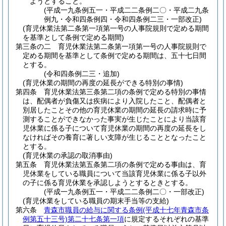
ようとすること。
(平成一九条例五一・平成二二条例二〇・平成二九条
例九・令和四条例四・令和四条例二三・一部改正)
(育児休業法第二条第一項第一号の人事院規則で定める期間
を基準として条例で定める期間)
第三条の二
育児休業法第二条第一項第一号の人事院規則で
定める期間を基準として条例で定める期間は、五十七日間
とする。
(令和四条例二三・追加)
(育児休業の期間の再度の延長ができる特別の事情)
第四条
育児休業法第三条第二項の条例で定める特別の事情
は、配偶者が負傷又は疾病により入院したこと、配偶者と
別居したことその他の育児休業の期間の延長の請求時に予
測することができなかった事実が生じたことにより当該育
児休業に係る子について育児休業の期間の再度の延長をし
なければその養育に著しい支障が生じることとなったこと
とする。
(育児休業の承認の取消事由)
第五条
育児休業法第五条第二項の条例で定める事由は、育
児休業をしている職員について当該育児休業に係る子以外
の子に係る育児休業を承認しようとするときとする。
(平成一九条例五一・平成二二条例二〇・一部改正)
(育児休業をしている職員の期末手当等の支給)
第六条
青森市職員の給与に関する条例
(平成十七年青森市条
例第五十三号)
第二十七条第一項
に規定するそれぞれの基準