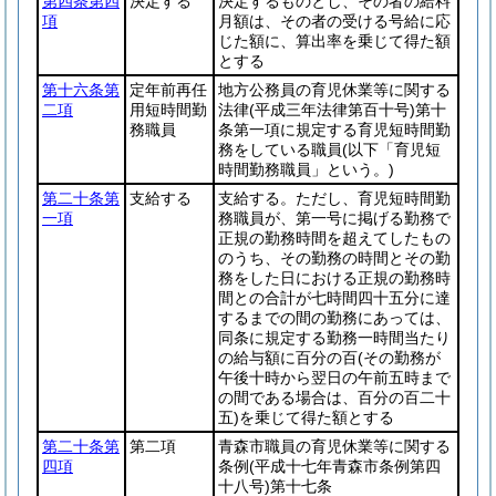
第四条第四
決定する
決定するものとし、その者の給料
項
月額は、その者の受ける号給に応
じた額に、算出率を乗じて得た額
とする
第十六条第
定年前再任
地方公務員の育児休業等に関する
二項
用短時間勤
法律
(平成三年法律第百十号)
第十
務職員
条第一項に規定する育児短時間勤
務をしている職員
(以下「育児短
時間勤務職員」という。)
第二十条第
支給する
支給する。ただし、育児短時間勤
一項
務職員が、第一号に掲げる勤務で
正規の勤務時間を超えてしたもの
のうち、その勤務の時間とその勤
務をした日における正規の勤務時
間との合計が七時間四十五分に達
するまでの間の勤務にあっては、
同条に規定する勤務一時間当たり
の給与額に百分の百
(その勤務が
午後十時から翌日の午前五時まで
の間である場合は、百分の百二十
五)
を乗じて得た額とする
第二十条第
第二項
青森市職員の育児休業等に関する
四項
条例
(平成十七年青森市条例第四
十八号)
第十七条