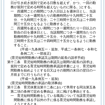
日が引き続き規則で定める日数を超えず、かつ、一回の勤
務が規則で定める時間を超えないものに限る。)
とする。
一
四週間ごとの期間につき八日以上を週休日とし、当該
期間につき一週間当たりの勤務時間が十九時間二十五
分、十九時間三十五分、二十三時間十五分又は二十四時
間三十五分となるように勤務すること。
二
四週間を超えない期間につき一週間当たり一日以上の
割合の日を週休日とし、当該期間につき一週間当たりの
勤務時間が十九時間二十五分、十九時間三十五分、二十
三時間十五分又は二十四時間三十五分となるように勤務
すること。
(平成一九条例五一・追加、平成二一条例七・令和七
条例二六・一部改正)
(育児短時間勤務の承認又は期間の延長の請求手続)
第十二条
育児短時間勤務の承認又は期間の延長の請求は、
規則で定める育児短時間勤務承認請求書により、育児短時
間勤務を始めようとする日又はその期間の末日の翌日の一
月前までに行うものとする。
(平成一九条例五一・追加)
(育児短時間勤務の承認の取消事由)
第十三条
育児休業法第十二条において準用する同法第五条
第二項の条例で定める事由は、次に掲げる事由とする。
一
育児短時間勤務をしている職員について当該育児短時
間勤務に係る子以外の子に係る育児短時間勤務を承認し
ようとするとき。