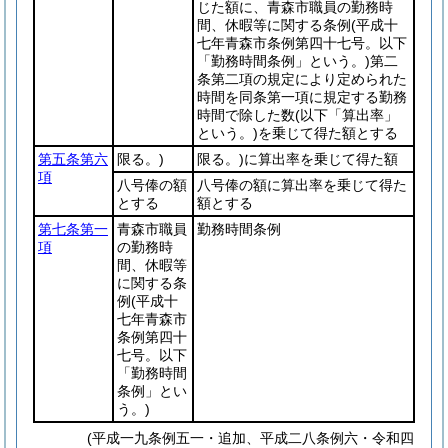
じた額に、青森市職員の勤務時
間、休暇等に関する条例
(平成十
七年青森市条例第四十七号。以下
「勤務時間条例」という。)
第二
条第二項の規定により定められた
時間を同条第一項に規定する勤務
時間で除した数
(以下「算出率」
という。)
を乗じて得た額とする
第五条第六
限る。)
限る。)に算出率を乗じて得た額
項
八号俸の額
八号俸の額に算出率を乗じて得た
とする
額とする
第七条第一
青森市職員
勤務時間条例
項
の勤務時
間、休暇等
に関する条
例
(平成十
七年青森市
条例第四十
七号。以下
「勤務時間
条例」とい
う。)
(平成一九条例五一・追加、平成二八条例六・令和四