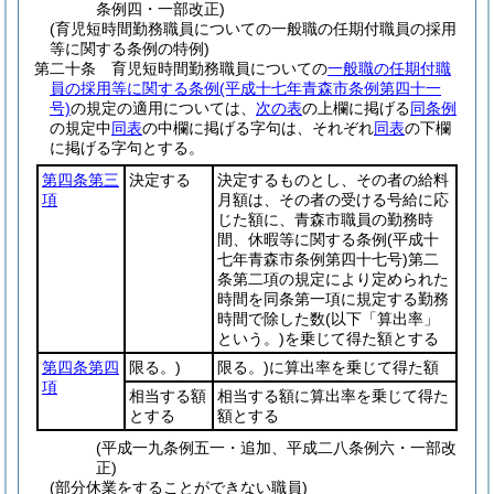
条例四・一部改正)
(育児短時間勤務職員についての一般職の任期付職員の採用
等に関する条例の特例)
第二十条
育児短時間勤務職員についての
一般職の任期付職
員の採用等に関する条例
(平成十七年青森市条例第四十一
号)
の規定の適用については、
次の表
の上欄に掲げる
同条例
の規定中
同表
の中欄に掲げる字句は、それぞれ
同表
の下欄
に掲げる字句とする。
第四条第三
決定する
決定するものとし、その者の給料
項
月額は、その者の受ける号給に応
じた額に、青森市職員の勤務時
間、休暇等に関する条例
(平成十
七年青森市条例第四十七号)
第二
条第二項の規定により定められた
時間を同条第一項に規定する勤務
時間で除した数
(以下「算出率」
という。)
を乗じて得た額とする
第四条第四
限る。)
限る。)に算出率を乗じて得た額
項
相当する額
相当する額に算出率を乗じて得た
とする
額とする
(平成一九条例五一・追加、平成二八条例六・一部改
正)
(部分休業をすることができない職員)