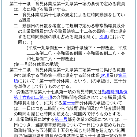
第二十一条
育児休業法第十九条第一項の条例で定める職員
は、次に掲げる職員とする。
一
育児休業法第十七条の規定による短時間勤務をしてい
る職員
二
勤務日の日数を考慮して規則で定める非常勤職員以外
の非常勤職員
(地方公務員法第二十二条の四第一項に規定
する短時間勤務の職を占める職員を除く。
次条
において
同じ。)
(平成一九条例五一・旧第十条繰下・一部改正、平成
二二条例二〇・令和四条例四・令和四条例二八・令
和七条例二六・一部改正)
(第一号部分休業の承認)
第二十二条
育児休業法第十九条第二項第一号に掲げる範囲
内で請求する同条第一項に規定する部分休業
(
次項
及び
第三
項
において「第一号部分休業」という。)
の承認は、三十分
を単位として行うものとする。
2
労働基準法第六十七条第一項の育児時間又は
勤務時間条例
第十六条の二第一項
の介護時間を承認されている職員
(非常
勤職員を除く。)
に対する
第一号
部分休業の承認について
は、一日につき二時間から当該育児時間及び当該介護時間
の時間を減じた時間を超えない範囲内で行うものとする。
3
非常勤職員に対する
第一号
部分休業の承認については、一
日につき、当該非常勤職員について一日につき定められた
勤務時間から五時間四十五分を減じた時間を超えない範囲
内で
(当該非常勤職員が労働基準法第六十七条第一項の育児