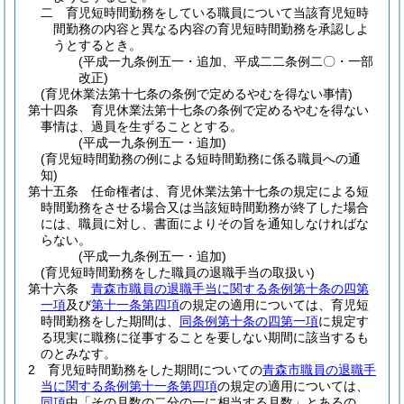
二
育児短時間勤務をしている職員について当該育児短時
間勤務の内容と異なる内容の育児短時間勤務を承認しよ
うとするとき。
(平成一九条例五一・追加、平成二二条例二〇・一部
改正)
(育児休業法第十七条の条例で定めるやむを得ない事情)
第十四条
育児休業法第十七条の条例で定めるやむを得ない
事情は、過員を生ずることとする。
(平成一九条例五一・追加)
(育児短時間勤務の例による短時間勤務に係る職員への通
知)
第十五条
任命権者は、育児休業法第十七条の規定による短
時間勤務をさせる場合又は当該短時間勤務が終了した場合
には、職員に対し、書面によりその旨を通知しなければな
らない。
(平成一九条例五一・追加)
(育児短時間勤務をした職員の退職手当の取扱い)
第十六条
青森市職員の退職手当に関する条例第十条の四第
一項
及び
第十一条第四項
の規定の適用については、育児短
時間勤務をした期間は、
同条例第十条の四第一項
に規定す
る現実に職務に従事することを要しない期間に該当するも
のとみなす。
2
育児短時間勤務をした期間についての
青森市職員の退職手
当に関する条例第十一条第四項
の規定の適用については、
同項
中「その月数の二分の一に相当する月数」とあるの