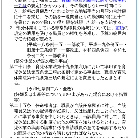
て勤務しない場合には、
青森市職員の給与に関する条例第
十九条
の規定にかかわらず、その勤務しない一時間につ
き、給料の月額及びこれに対する地域手当の月額の合計額
に十二を乗じ、その額を一週間当たりの勤務時間に五十二
を乗じたもので除して得た額を減額した給与を支給する。
2
部分休業をしている非常勤職員の給与については、
前項
の
規定の適用を受ける職員との権衡を考慮し、予算の範囲内
で任命権者が定める。
(平成一八条例一五・一部改正、平成一九条例五一・
旧第十二条繰下・一部改正、令和四条例四・令和七
条例二六・一部改正)
(部分休業の承認の取消事由)
第二十四条
育児休業法第十九条第六項において準用する育
児休業法第五条第二項の条例で定める事由は、職員が育児
休業法第十九条第三項の規定による変更をしたときとす
る。
(令和七条例二六・全改)
(妊娠又は出産等についての申出があった場合における措置
等)
第二十五条
任命権者は、職員が当該任命権者に対し、当該
職員又はその配偶者が妊娠し、又は出産したことその他こ
れに準ずる事実を申し出たときは、当該職員に対して、育
児休業に関する制度その他の事項を知らせるとともに、育
児休業の承認の請求に係る当該職員の意向を確認するため
の面談その他の措置を講じなければならない。