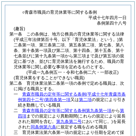
○青森市職員の育児休業等に関する条例
平成十七年四月一日
条例第四十八号
(趣旨)
第一条
この条例は、地方公務員の育児休業等に関する法律
(平成三年法律第百十号。以下「育児休業法」という。)
第
二条第一項、第三条第二項、第五条第二項、第七条、第八
条、第十条第一項及び第二項、第十四条、第十五条、第十
七条並びに第十九条第一項から第三項まで及び第五項の規
定に基づき、並びに育児休業法を施行するため、職員の育
児休業等に関し必要な事項を定めるものとする。
(平成一九条例五一・令和七条例二六・一部改正)
(育児休業をすることができない職員)
第二条
育児休業法第二条第一項の条例で定める職員は、次
に掲げる職員とする。
一
青森市職員の定年等に関する条例
(平成十七年青森市条
例第四十二号)
第四条第一項
又は
第二項
の規定により引き
続き勤務している職員
二
青森市職員の定年等に関する条例第九条第一項
から
第
四項
までの規定により異動期間
(これらの規定により延長
された期間を含む。
第九条第二号
において同じ。)
を延長
された
同条例第六条
に規定する職を占める職員
三
育児休業法第六条第一項の規定により任期を定めて採