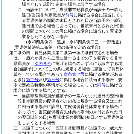
場合として規則で定める場合に該当する場合
ニ
当該子について、当該非常勤職員が当該子の一歳到
達日
(当該非常勤職員が
前号
に掲げる場合に該当してす
る育児休業の期間の末日とされた日が当該子の一歳到
達日後である場合にあっては、当該末日とされた日)
後
の期間においてこの号に掲げる場合に該当して育児休
業をしたことがない場合
(令和四条例四・追加、令和四条例二三・一部改正)
(育児休業法第二条第一項の条例で定める場合)
第二条の四
育児休業法第二条第一項の条例で定める場合
は、一歳六か月から二歳に達するまでの子を養育する非常
勤職員が、
次の各号
に掲げる場合のいずれにも該当する場
合
(当該子についてこの条に規定する場合に該当して育児休
業をしている場合であって
次条第七号
に掲げる事情がある
ときは
第二号
及び
第三号
に掲げる場合に該当する場合、規
則で定める特別の事情がある場合にあっては
同号
に掲げる
場合に該当する場合)
とする。
一
当該非常勤職員が当該子の一歳六か月到達日の翌日
(当
該非常勤職員の配偶者がこの条に規定する場合又はこれ
に相当する場合に該当して配偶者育児休業をする場合に
あっては、当該配偶者育児休業の期間の末日とされた日
の翌日以前の日)
を育児休業の期間の初日とする育児休業
をしようとする場合
二
当該子について、当該非常勤職員が当該子の一歳六か
月到達日において育児休業をしている場合又は当該非常