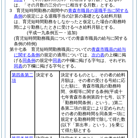
は、「その月数の三分の一に相当する月数」とする。
3
育児短時間勤務の期間中の
青森市職員の退職手当に関する
条例
の規定による退職手当の計算の基礎となる給料月額
は、育児短時間勤務をしなかったと仮定した場合の勤務時
間により勤務したときに受けるべき給料月額とする。
(平成一九条例五一・追加)
(育児短時間勤務職員についての青森市職員の給与に関する
条例の特例)
第十七条
育児短時間勤務職員についての
青森市職員の給与
に関する条例
の規定の適用については、
次の表
の上欄に掲
げる
同条例
の規定中
同表
の中欄に掲げる字句は、それぞれ
同表
の下欄に掲げる字句とする。
第四条第二
決定する
決定するものとし、その者の給料
項
月額は、その者の受ける号給に応
じた額に、青森市職員の勤務時
間、休暇等に関する条例
(平成十
七年青森市条例第四十七号。以下
「勤務時間条例」という。)
第二
条第二項の規定により定められた
その者の勤務時間を同条第一項に
規定する勤務時間で除して得た数
(以下「算出率」という。)
を乗じ
て得た額とする