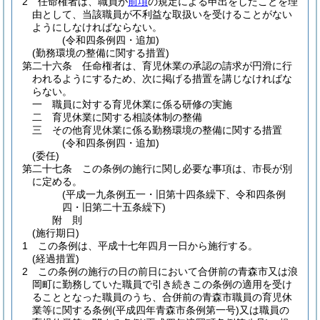
2
任命権者は、職員が
前項
の規定による申出をしたことを理
由として、当該職員が不利益な取扱いを受けることがない
ようにしなければならない。
(令和四条例四・追加)
(勤務環境の整備に関する措置)
第二十六条
任命権者は、育児休業の承認の請求が円滑に行
われるようにするため、次に掲げる措置を講じなければな
らない。
一
職員に対する育児休業に係る研修の実施
二
育児休業に関する相談体制の整備
三
その他育児休業に係る勤務環境の整備に関する措置
(令和四条例四・追加)
(委任)
第二十七条
この条例の施行に関し必要な事項は、市長が別
に定める。
(平成一九条例五一・旧第十四条繰下、令和四条例
四・旧第二十五条繰下)
附
則
(施行期日)
1
この条例は、平成十七年四月一日から施行する。
(経過措置)
2
この条例の施行の日の前日において合併前の青森市又は浪
岡町に勤務していた職員で引き続きこの条例の適用を受け
ることとなった職員のうち、合併前の青森市職員の育児休
業等に関する条例
(平成四年青森市条例第一号)
又は職員の