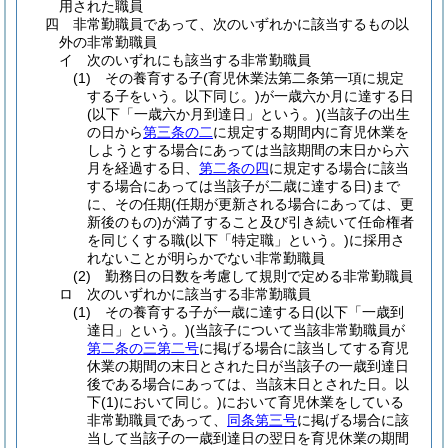
用された職員
四
非常勤職員であって、次のいずれかに該当するもの以
外の非常勤職員
イ
次のいずれにも該当する非常勤職員
(1)
その養育する子
(育児休業法第二条第一項に規定
する子をいう。以下同じ。)
が一歳六か月に達する日
(以下「一歳六か月到達日」という。)
(当該子の出生
の日から
第三条の二
に規定する期間内に育児休業を
しようとする場合にあっては当該期間の末日から六
月を経過する日、
第二条の四
に規定する場合に該当
する場合にあっては当該子が二歳に達する日)
まで
に、その任期
(任期が更新される場合にあっては、更
新後のもの)
が満了すること及び引き続いて任命権者
を同じくする職
(以下「特定職」という。)
に採用さ
れないことが明らかでない非常勤職員
(2)
勤務日の日数を考慮して規則で定める非常勤職員
ロ
次のいずれかに該当する非常勤職員
(1)
その養育する子が一歳に達する日
(以下「一歳到
達日」という。)
(当該子について当該非常勤職員が
第二条の三第二号
に掲げる場合に該当してする育児
休業の期間の末日とされた日が当該子の一歳到達日
後である場合にあっては、当該末日とされた日。以
下
(1)
において同じ。)
において育児休業をしている
非常勤職員であって、
同条第三号
に掲げる場合に該
当して当該子の一歳到達日の翌日を育児休業の期間