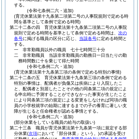
する。
(令和七条例二六・追加)
(育児休業法第十九条第二項第二号の人事院規則で定める時
間を基準として条例で定める時間)
第二十二条の四
育児休業法第十九条第二項第二号の人事院
規則で定める時間を基準として条例で定める時間は、
次の
各号
に掲げる職員の区分に応じ、
当該各号
に定める時間と
する。
一
非常勤職員以外の職員 七十七時間三十分
二
非常勤職員 当該非常勤職員の勤務日一日当たりの勤
務時間数に十を乗じて得た時間
(令和七条例二六・追加)
(育児休業法第十九条第三項の条例で定める特別の事情)
第二十二条の五
育児休業法第十九条第三項の条例で定める
特別の事情は、配偶者が負傷又は疾病により入院したこ
と、配偶者と別居したことその他の同条第二項の規定によ
る申出時に予測することができなかった事実が生じたこと
により同条第三項の規定による変更をしなければ同項の職
員の小学校就学の始期に達するまでの子の養育に著しい支
障が生じると任命権者が認める事情とする。
(令和七条例二六・追加)
(部分休業をしている職員の給与の取扱い)
第二十三条
職員が育児休業法第十九条第一項に規定する部
分休業
(
次項
において「部分休業」という。)
の承認を受け