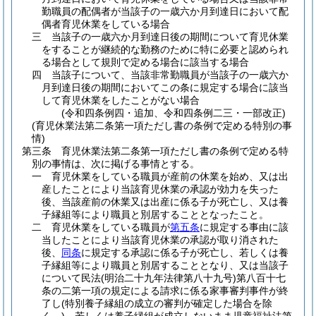
勤職員の配偶者が当該子の一歳六か月到達日において配
偶者育児休業をしている場合
三
当該子の一歳六か月到達日後の期間について育児休業
をすることが継続的な勤務のために特に必要と認められ
る場合として規則で定める場合に該当する場合
四
当該子について、当該非常勤職員が当該子の一歳六か
月到達日後の期間においてこの条に規定する場合に該当
して育児休業をしたことがない場合
(令和四条例四・追加、令和四条例二三・一部改正)
(育児休業法第二条第一項ただし書の条例で定める特別の事
情)
第三条
育児休業法第二条第一項ただし書の条例で定める特
別の事情は、次に掲げる事情とする。
一
育児休業をしている職員が産前の休業を始め、又は出
産したことにより当該育児休業の承認が効力を失った
後、当該産前の休業又は出産に係る子が死亡し、又は養
子縁組等により職員と別居することとなったこと。
二
育児休業をしている職員が
第五条
に規定する事由に該
当したことにより当該育児休業の承認が取り消された
後、
同条
に規定する承認に係る子が死亡し、若しくは養
子縁組等により職員と別居することとなり、又は当該子
について民法
(明治二十九年法律第八十九号)
第八百十七
条の二第一項の規定による請求に係る家事審判事件が終
了し
(特別養子縁組の成立の審判が確定した場合を除