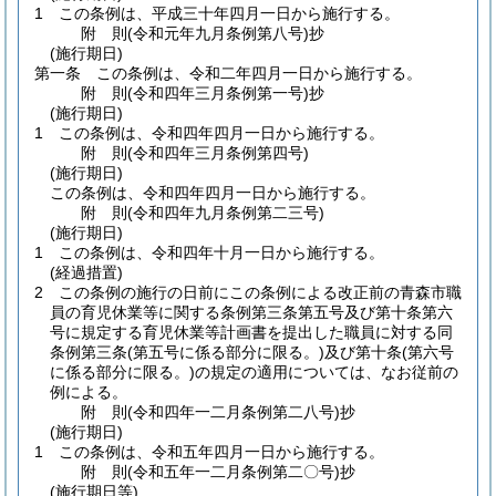
1
この条例は、平成三十年四月一日から施行する。
附
則
(令和元年九月
条例第八号)
抄
(施行期日)
第一条
この条例は、令和二年四月一日から施行する。
附
則
(令和四年三月
条例第一号)
抄
(施行期日)
1
この条例は、令和四年四月一日から施行する。
附
則
(令和四年三月
条例第四号)
(施行期日)
この条例は、令和四年四月一日から施行する。
附
則
(令和四年九月
条例第二三号)
(施行期日)
1
この条例は、令和四年十月一日から施行する。
(経過措置)
2
この条例の施行の日前にこの条例による改正前の青森市職
員の育児休業等に関する条例第三条第五号及び第十条第六
号に規定する育児休業等計画書を提出した職員に対する同
条例第三条
(第五号に係る部分に限る。)
及び第十条
(第六号
に係る部分に限る。)
の規定の適用については、なお従前の
例による。
附
則
(令和四年一二月
条例第二八号)
抄
(施行期日)
1
この条例は、令和五年四月一日から施行する。
附
則
(令和五年一二月
条例第二〇号)
抄
(施行期日等)