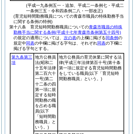
(平成一九条例五一・追加、平成二一条例七・平成二
一条例三五・令和四条例二八・一部改正)
(育児短時間勤務職員についての青森市職員の特殊勤務手当
に関する条例の特例)
第十八条
育児短時間勤務職員についての
青森市職員の特殊
勤務手当に関する条例
(平成十七年青森市条例第五十四号)
の規定の適用については、
次の表
の上欄に掲げる
同条例
の
規定中
同表
の中欄に掲げる字句は、それぞれ
同表
の下欄に
掲げる字句とする。
第九条第三
地方公務員
地方公務員の育児休業に関する法
項
法
(昭和二
律
(平成三年法律第百十号)
第十条
十五年法律
第一項に規定する育児短時間勤務
第二百六十
をしている職員
(以下「育児短時
一号)
第二
間勤務職員」という。)
十二条の四
第一項に規
定する短時
間勤務の職
を占める職
員
(以下
「短時間勤
務職員」と
いう。)