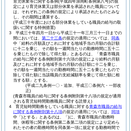
育児休業等に関する条例
(平成四年浪岡町条例第八号)
の規
定により育児休業又は部分休業を承認された職員について
は、それぞれこの条例の規定により承認されたものとみな
し、その期間は通算する。
(平成三十年度における部分休業をしている職員の給与の取
扱いに関する特例措置)
3
平成三十年四月一日から平成三十一年三月三十一日までの
間においては、
第二十三条
の規定の適用については、
同条
中「給料の月額及びこれに対する地域手当の月額の合計額
に十二を乗じ、その額を一週間当たりの勤務時間に五十二
を乗じたもので除して得た額」とあるのは、「青森市職員
の給与に関する条例附則第十六項の規定により給料の月額
及びこれに対する地域手当の月額の合計額に十二を乗じ、
その額を一週間当たりの勤務時間に五十二を乗じたもので
除して得た額に当該職員の支給減額率を乗じて得た額に相
当する額」とする。
(平成二九条例一〇・追加、平成三〇条例六・一部改
正)
(青森市職員の給与に関する条例附則第十八項の規定が適用
される育児短時間勤務職員に関する読替え)
4
育児短時間勤務をしている職員に対する
青森市職員の給与
に関する条例附則第十八項
の規定の適用については、
同項
中「)とする」とあるのは、「)に、青森市職員の勤務時
間、休暇等に関する条例第二条第二項の規定により定めら
れたその者の勤務時間を同条第一項に規定する勤務時間で