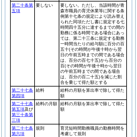
第二十条第
要しない
要しない。ただし、当該時間が青
五項
森市職員の育児休業等に関する条
例第十七条の規定により読み替え
られた同項ただし書に規定する七
時間四十五分に達するまでの間の
勤務に係る時間である場合にあっ
ては、第二十三条に規定する勤務
一時間当たりの給与額に百分の百
五十
(その時間が午後十時から翌
日の午前五時までの間である場合
は、百分の百七十五)
から百分の
百
(その時間が午後十時から翌日
の午前五時までの間である場合
は、百分の百二十五)
を減じた割
合を乗じて得た額とする
第二十七条
給料
給料の月額を算出率で除して得た
第四項
額
第二十七条
給料の月額
給料の月額を算出率で除して得た
第五項
及び
額
第三十条第
三項
第二十七条
規則
育児短時間勤務職員の勤務時間を
第六項
考慮して規則