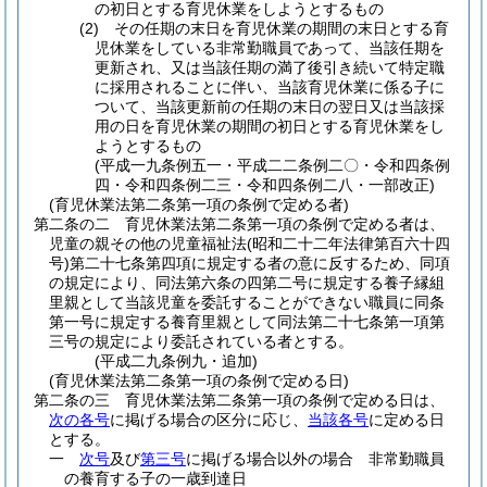
の初日とする育児休業をしようとするもの
(2)
その任期の末日を育児休業の期間の末日とする育
児休業をしている非常勤職員であって、当該任期を
更新され、又は当該任期の満了後引き続いて特定職
に採用されることに伴い、当該育児休業に係る子に
ついて、当該更新前の任期の末日の翌日又は当該採
用の日を育児休業の期間の初日とする育児休業をし
ようとするもの
(平成一九条例五一・平成二二条例二〇・令和四条例
四・令和四条例二三・令和四条例二八・一部改正)
(育児休業法第二条第一項の条例で定める者)
第二条の二
育児休業法第二条第一項の条例で定める者は、
児童の親その他の児童福祉法
(昭和二十二年法律第百六十四
号)
第二十七条第四項に規定する者の意に反するため、同項
の規定により、同法第六条の四第二号に規定する養子縁組
里親として当該児童を委託することができない職員に同条
第一号に規定する養育里親として同法第二十七条第一項第
三号の規定により委託されている者とする。
(平成二九条例九・追加)
(育児休業法第二条第一項の条例で定める日)
第二条の三
育児休業法第二条第一項の条例で定める日は、
次の各号
に掲げる場合の区分に応じ、
当該各号
に定める日
とする。
一
次号
及び
第三号
に掲げる場合以外の場合 非常勤職員
の養育する子の一歳到達日