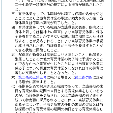
く。)
、若しくは養子縁組が成立しないまま児童福祉法第
二十七条第一項第三号の規定による措置が解除されたこ
と。
三
育児休業をしている職員が休職又は停職の処分を受け
たことにより当該育児休業の承認が効力を失った後、当
該休職又は停職の期間が終了したこと。
四
育児休業をしている職員が当該職員の負傷、疾病又は
身体上若しくは精神上の障害により当該育児休業に係る
子を養育することができない状態が相当期間にわたり継
続することが見込まれることにより当該育児休業の承認
が取り消された後、当該職員が当該子を養育することが
できる状態に回復したこと。
五
配偶者が負傷又は疾病により入院したこと、配偶者と
別居したことその他の育児休業の終了時に予測すること
ができなかった事実が生じたことにより当該育児休業に
係る子について再度の育児休業をしなければその養育に
著しい支障が生じることとなったこと。
六
第二条の三第三号
に掲げる場合又は
第二条の四
に規定
する場合に該当すること。
七
任期を定めて採用された職員であって、当該任期の末
日を育児休業の期間の末日とする育児休業をしているも
のが、当該任期を更新され、又は当該任期の満了後引き
続いて特定職に採用されることに伴い、当該育児休業に
係る子について、当該更新前の任期の末日の翌日又は当
該採用の日を育児休業の期間の初日とする育児休業をし