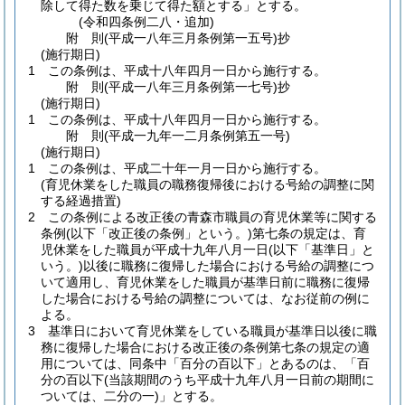
除して得た数を乗じて得た額とする」とする。
(令和四条例二八・追加)
附
則
(平成一八年三月
条例第一五号)
抄
(施行期日)
1
この条例は、平成十八年四月一日から施行する。
附
則
(平成一八年三月
条例第一七号)
抄
(施行期日)
1
この条例は、平成十八年四月一日から施行する。
附
則
(平成一九年一二月
条例第五一号)
(施行期日)
1
この条例は、平成二十年一月一日から施行する。
(育児休業をした職員の職務復帰後における号給の調整に関
する経過措置)
2
この条例による改正後の青森市職員の育児休業等に関する
条例
(以下「改正後の条例」という。)
第七条の規定は、育
児休業をした職員が平成十九年八月一日
(以下「基準日」と
いう。)
以後に職務に復帰した場合における号給の調整につ
いて適用し、育児休業をした職員が基準日前に職務に復帰
した場合における号給の調整については、なお従前の例に
よる。
3
基準日において育児休業をしている職員が基準日以後に職
務に復帰した場合における改正後の条例第七条の規定の適
用については、同条中「百分の百以下」とあるのは、「百
分の百以下
(当該期間のうち平成十九年八月一日前の期間に
ついては、二分の一)
」とする。