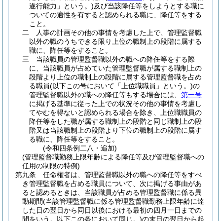
遂行能力」という。)
及び当該降任等をしようとする職に
ついての適性を有すると認められる職に、降任等をする
こと。
二
人事の計画その他の事情を考慮した上で、管理監督職
以外の職のうちできる限り上位の職制上の段階に属する
職に、降任等をすること。
三
当該職員の管理監督職以外の職への降任等をする際
に、当該職員が占めていた管理監督職が属する職制上の
段階より上位の職制上の段階に属する管理監督職を占め
る職員
(以下この号において「上位職職員」という。)
の
管理監督職以外の職への降任等もする場合には、
第一号
に掲げる基準に従った上での状況その他の事情を考慮し
てやむを得ないと認められる場合を除き、上位職職員の
降任等をした職が属する職制上の段階と同じ職制上の段
階又は当該職制上の段階より下位の職制上の段階に属す
る職に、降任等をすること。
(令和四条例二八・追加)
(管理監督職勤務上限年齢による降任等及び管理監督職への
任用の制限の特例)
第九条
任命権者は、管理監督職以外の職への降任等をすべ
き管理監督職を占める職員について、次に掲げる事由があ
ると認めるときは、当該職員が占める管理監督職に係る異
動期間
(当該管理監督職に係る管理監督職勤務上限年齢に達
した日の翌日から同日以後における最初の四月一日までの
間をいう。以下この条において同じ。)
の末日の翌日から起