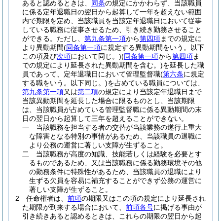
あると認めるときは、
同条
の規定にかかわらず、当該職員
に係る定年退職日の翌日から起算して一年を超えない範囲
内で期限を定め、当該職員を当該定年退職日において従事
している職務に従事させるため、引き続き勤務させること
ができる。
ただし、
第九条第一項
から
第四項
までの規定に
より異動期間
(
同条第一項
に規定する異動期間をいう。以下
この項及び
次項
において同じ。)
(
同条第一項
から
第四項
ま
での規定により延長された異動期間を含む。)
を延長した職
員であって、定年退職日において管理監督職
(
第六条
に規定
する職をいう。以下同じ。)
を占めている職員については、
第九条第一項
又は
第二項
の規定により当該定年退職日まで
当該異動期間を延長した場合に限るものとし、当該期限
は、当該職員が占めている管理監督職に係る異動期間の末
日の翌日から起算して三年を超えることができない。
一
当該職務を担当する者の交替が当該業務の遂行上重大
な障害となる特別の事情があるため、当該職員の退職に
より公務の運営に著しい支障が生ずること。
二
当該職務が高度の知識、技能若しくは経験を必要とす
るものであるため、又は当該職務に係る勤務環境その他
の勤務条件に特殊性があるため、当該職員の退職により
生ずる欠員を容易に補充することができず公務の運営に
著しい支障が生ずること。
2
任命権者は、
前項
の期限又はこの項の規定により延長され
た期限が到来する場合において、
前項各号
に掲げる事由が
引き続きあると認めるときは、これらの期限の翌日から起