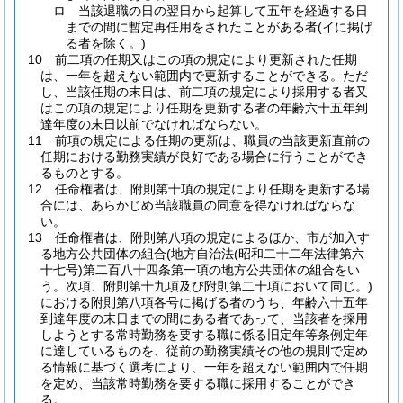
ロ
当該退職の日の翌日から起算して五年を経過する日
までの間に暫定再任用をされたことがある者
(イに掲げ
る者を除く。)
10
前二項の任期又はこの項の規定により更新された任期
は、一年を超えない範囲内で更新することができる。
ただ
し、当該任期の末日は、前二項の規定により採用する者又
はこの項の規定により任期を更新する者の年齢六十五年到
達年度の末日以前でなければならない。
11
前項の規定による任期の更新は、職員の当該更新直前の
任期における勤務実績が良好である場合に行うことができ
るものとする。
12
任命権者は、附則第十項の規定により任期を更新する場
合には、あらかじめ当該職員の同意を得なければならな
い。
13
任命権者は、附則第八項の規定によるほか、市が加入す
る地方公共団体の組合
(地方自治法
(昭和二十二年法律第六
十七号)
第二百八十四条第一項の地方公共団体の組合をい
う。次項、附則第十九項及び附則第二十項において同じ。)
における附則第八項各号に掲げる者のうち、年齢六十五年
到達年度の末日までの間にある者であって、当該者を採用
しようとする常時勤務を要する職に係る旧定年等条例定年
に達しているものを、従前の勤務実績その他の規則で定め
る情報に基づく選考により、一年を超えない範囲内で任期
を定め、当該常時勤務を要する職に採用することができ
る。