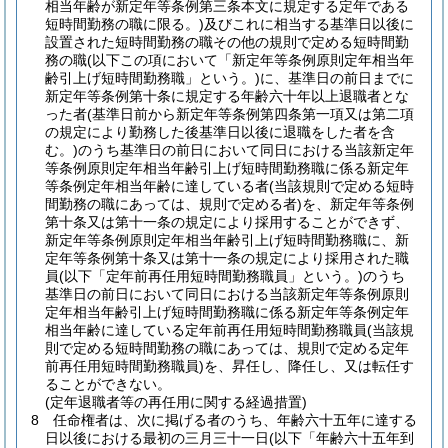
相当年齢が新定年等条例第三条本文に規定する定年である
短時間勤務の職に限る。)
及びこれに相当する基準日以後に
設置された短時間勤務の職その他の規則で定める短時間勤
務の職
(以下この項において「新定年等条例原則定年相当年
齢引上げ短時間勤務職」という。)
に、基準日の前日までに
新定年等条例第十条に規定する年齢六十年以上退職者とな
った者
(基準日前から新定年等条例第四条第一項又は第二項
の規定により勤務した後基準日以後に退職をした者を含
む。)
のうち基準日の前日において同日における当該新定年
等条例原則定年相当年齢引上げ短時間勤務職に係る新定年
等条例定年相当年齢に達している者
(当該規則で定める短時
間勤務の職にあっては、規則で定める者)
を、新定年等条例
第十条又は第十一条の規定により採用することができず、
新定年等条例原則定年相当年齢引上げ短時間勤務職に、新
定年等条例第十条又は第十一条の規定により採用された職
員
(以下「定年前再任用短時間勤務職員」という。)
のうち
基準日の前日において同日における当該新定年等条例原則
定年相当年齢引上げ短時間勤務職に係る新定年等条例定年
相当年齢に達している定年前再任用短時間勤務職員
(当該規
則で定める短時間勤務の職にあっては、規則で定める定年
前再任用短時間勤務職員)
を、昇任し、降任し、又は転任す
ることができない。
(定年退職者等の再任用に関する経過措置)
8
任命権者は、次に掲げる者のうち、年齢六十五年に達する
日以後における最初の三月三十一日
(以下「年齢六十五年到