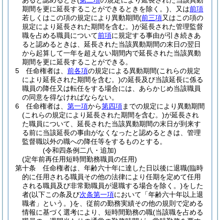
あると認めるとき
(
第二項
の規定により延長された当該異動
期間を更に延長することができるときを除く。)
、又は
前項
若しくはこの項の規定により異動期間
(
前三項
又はこの項の
規定により延長された期間を含む。)
が延長された管理監督
職を占める職員について
前項
に規定する事由が引き続きあ
ると認めるときは、延長された当該異動期間の末日の翌日
から起算して一年を超えない期間内で延長された当該異動
期間を更に延長することができる。
5
任命権者は、
前各項
の規定による異動期間
(これらの規定
により延長された期間を含む。)
の延長及び当該延長に係る
職員の降任又は転任をする場合には、あらかじめ当該職員
の同意を得なければならない。
6
任命権者は、
第一項
から
第四項
までの規定により異動期間
(これらの規定により延長された期間を含む。)
が延長され
た職員について、延長された当該異動期間の末日が到来す
る前に当該延長の事由がなくなったと認めるときは、管理
監督職以外の職への降任等をするものとする。
(令和四条例二八・追加)
(定年前再任用短時間勤務職員の任用)
第十条
任命権者は、年齢六十年に達した日以後に退職
(臨時
的に任用される職員その他の法律により任期を定めて任用
される職員及び非常勤職員が退職する場合を除く。)
をした
者
(以下この条及び
次条第一項
において「年齢六十年以上退
職者」という。)
を、従前の勤務実績その他の規則で定める
情報に基づく選考により、短時間勤務の職
(当該職を占める