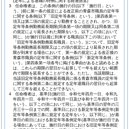
(定年による退職の特例に関する経過措置)
3
任命権者は、この条例の施行の日
(以下「施行日」とい
う。)
前に第一条の規定による改正前の青森市職員の定年等
に関する条例
(以下「旧定年等条例」という。)
第四条第一
項又は第二項の規定により勤務することとされ、かつ、旧
定年等条例勤務延長期限
(同条第一項の期限又は同条第二項
の規定により延長された期限をいう。以下この項において
同じ。)
が施行日以後に到来する職員
(以下この項において
「旧定年等条例勤務延長職員」という。)
について、旧定年
等条例勤務延長期限又はこの項の規定により延長された期
限が到来する場合において、第一条の規定による改正後の
青森市職員の定年等に関する条例
(以下「新定年等条例」と
いう。)
第四条第一項各号に掲げる事由があると認めるとき
は、これらの期限の翌日から起算して一年を超えない範囲
内で期限を延長することができる。
ただし、当該期限は、
当該旧定年等条例勤務延長職員に係る青森市職員の定年等
に関する条例第二条に規定する定年退職日の翌日から起算
して三年を超えることができない。
4
任命権者は、基準日
(施行日、令和七年四月一日、令和九
年四月一日、令和十一年四月一日及び令和十三年四月一日
をいう。以下この項において同じ。)
から基準日の翌年の三
月三十一日までの間、基準日における新定年等条例定年
(新
定年等条例第三条に規定する定年をいう。以下同じ。)
が基
準日の前日における新定年等条例定年
(基準日が施行日であ
る場合にあっては、施行日の前日における旧定年等条例定