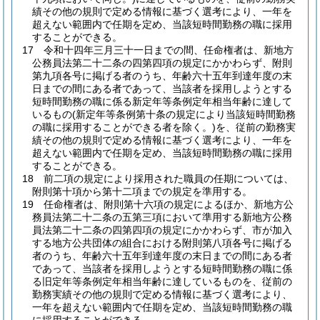
績その他の規則で定める情報に基づく選考により、一年を
超えない範囲内で任期を定め、当該短時間勤務の職に採用
することができる。
17
令和十四年三月三十一日までの間、任命権者は、新地方
公務員法第二十二条の四第四項の規定にかかわらず、附則
第九項各号に掲げる者のうち、年齢六十五年到達年度の末
日までの間にある者であって、当該者を採用しようとする
短時間勤務の職に係る新定年等条例定年相当年齢に達して
いるもの
(新定年等条例第十条の規定により当該短時間勤務
の職に採用することができる者を除く。)
を、従前の勤務実
績その他の規則で定める情報に基づく選考により、一年を
超えない範囲内で任期を定め、当該短時間勤務の職に採用
することができる。
18
前二項の規定により採用された職員の任期については、
附則第十項から第十二項までの規定を準用する。
19
任命権者は、附則第十六項の規定によるほか、新地方公
務員法第二十二条の五第三項において準用する新地方公務
員法第二十二条の四第四項の規定にかかわらず、市が加入
する地方公共団体の組合における附則第八項各号に掲げる
者のうち、年齢六十五年到達年度の末日までの間にある者
であって、当該者を採用しようとする短時間勤務の職に係
る旧定年等条例定年相当年齢に達しているものを、従前の
勤務実績その他の規則で定める情報に基づく選考により、
一年を超えない範囲内で任期を定め、当該短時間勤務の職