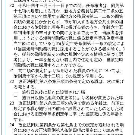
に採用することができる。
20
令和十四年三月三十一日までの間、任命権者は、附則第
十七項の規定によるほか、新地方公務員法第二十二条の五
第三項において準用する新地方公務員法第二十二条の四第
四項の規定にかかわらず、市が加入する地方公共団体の組
合における附則第九項各号に掲げる者のうち、年齢六十五
年到達年度の末日までの間にある者であって、当該者を採
用しようとする短時間勤務の職に係る新定年等条例定年相
当年齢に達しているもの
(新定年等条例第十一条の規定によ
り当該短時間勤務の職に採用することができる者を除く。)
を、従前の勤務実績その他の規則で定める情報に基づく選
考により、一年を超えない範囲内で任期を定め、当該短時
間勤務の職に採用することができる。
21
前二項の規定により採用された職員の任期については、
附則第十項から第十二項までの規定を準用する。
22
改正法附則第八条第三項の条例で定める職は、次に掲げ
る職とする。
一
施行日以後に新たに設置された職
二
施行日以後に組織の変更等により名称が変更された職
23
改正法附則第八条第三項の条例で定める年齢は、前項に
規定する職が施行日の前日に設置されていたものとした場
合における旧定年等条例定年に準じた当該職に係る年齢と
する。
24
改正法附則第四条から第七条までの規定が適用される場
合における改正法附則第八条第四項の規定により読み替え