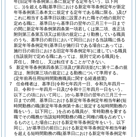
年
(旧定年等条例第三条に規定する定年をいう。以下同
じ。)
)
を超える職
(基準日における新定年等条例定年が新定
年等条例第三条本文に規定する定年である職に限る。)
及び
これに相当する基準日以後に設置された職その他の規則で
定める職に、基準日から基準日の翌年の三月三十一日まで
の間に新定年等条例第四条第一項若しくは第二項、改正法
附則第三条第五項又は前項の規定により勤務している職員
のうち、基準日の前日において同日における当該職に係る
新定年等条例定年
(基準日が施行日である場合にあっては、
施行日の前日における旧定年等条例定年)
に達している職員
(当該規則で定める職にあっては、規則で定める職員)
を、
昇任し、降任し、又は転任することができない。
5
新定年等条例第四条第三項及び第四項並びに第十二条の規
定は、附則第三項の規定による勤務について準用する。
(定年前再任用短時間勤務職員に関する経過措置)
7
任命権者は、基準日
(令和七年四月一日、令和九年四月一
日、令和十一年四月一日及び令和十三年四月一日をいう。
以下この項において同じ。)
から基準日の翌年の三月三十一
日までの間、基準日における新定年等条例定年相当年齢
(短
時間勤務の職
(新定年等条例第十条に規定する短時間勤務の
職をいう。以下同じ。)
を占める職員が、常時勤務を要する
職でその職務が当該短時間勤務の職と同種の職を占めてい
るものとした場合における新定年等条例定年をいう。以下
同じ。)
が基準日の前日における新定年等条例定年相当年齢
を超える短時間勤務の職
(基準日における新定年等条例定年