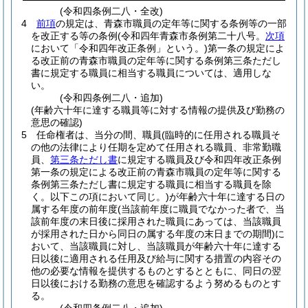
(令和四条例二八・全改)
4
前項
の規定は、青森市職員の定年等に関する条例等の一部
を改正する等の条例
(令和四年青森市条例第二十八号。
次項
において「令和四年改正条例」という。)
第一条の規定によ
る改正前の青森市職員の定年等に関する条例第三条ただし
書に規定する職員に相当する職員については、適用しな
い。
(令和四条例二八・追加)
(年齢六十年に達する職員等に対する情報の提供及び勤務の
意思の確認)
5
任命権者は、当分の間、職員
(臨時的に任用される職員そ
の他の法律により任期を定めて任用される職員、非常勤職
員、
第三条ただし書
に規定する職員及び令和四年改正条例
第一条の規定による改正前の青森市職員の定年等に関する
条例第三条ただし書に規定する職員に相当する職員を除
く。以下この項において同じ。)
が年齢六十年に達する日の
属する年度の前年度
(当該前年度に職員でなかった者で、当
該前年度の末日後に採用された職員にあっては、当該職員
が採用された日から同日の属する年度の末日までの期間)
に
おいて、当該職員に対し、当該職員が年齢六十年に達する
日以後に適用される任用及び給与に関する措置の内容その
他の必要な情報を提供するものとするとともに、同日の翌
日以後における勤務の意思を確認するよう努めるものとす
る。