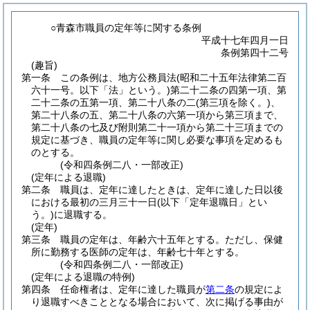
○青森市職員の定年等に関する条例
平成十七年四月一日
条例第四十二号
(趣旨)
第一条
この条例は、地方公務員法
(昭和二十五年法律第二百
六十一号。以下「法」という。)
第二十二条の四第一項、第
二十二条の五第一項、第二十八条の二
(第三項を除く。)
、
第二十八条の五、第二十八条の六第一項から第三項まで、
第二十八条の七及び附則第二十一項から第二十三項までの
規定に基づき、職員の定年等に関し必要な事項を定めるも
のとする。
(令和四条例二八・一部改正)
(定年による退職)
第二条
職員は、定年に達したときは、定年に達した日以後
における最初の三月三十一日
(以下「定年退職日」とい
う。)
に退職する。
(定年)
第三条
職員の定年は、年齢六十五年とする。
ただし、保健
所に勤務する医師の定年は、年齢七十年とする。
(令和四条例二八・一部改正)
(定年による退職の特例)
第四条
任命権者は、定年に達した職員が
第二条
の規定によ
り退職すべきこととなる場合において、次に掲げる事由が