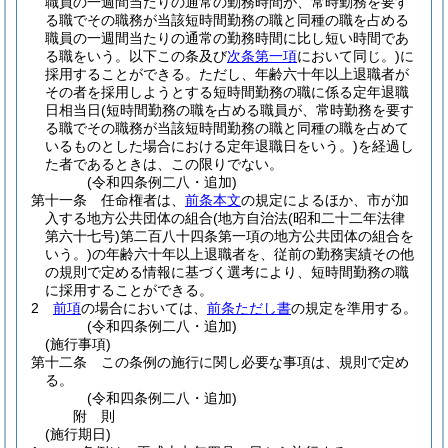
職員の一週間当たりの通常の勤務時間が、常時勤務を要す
る職でその職務が当該短時間勤務の職と同種の職を占める
職員の一週間当たりの通常の勤務時間に比し短い時間であ
る職をいう。以下この条及び
次条第一項
において同じ。)
に
採用することができる。
ただし、年齢六十年以上退職者が
その者を採用しようとする短時間勤務の職に係る定年退職
日相当日
(短時間勤務の職を占める職員が、常時勤務を要す
る職でその職務が当該短時間勤務の職と同種の職を占めて
いるものとした場合における定年退職日をいう。)
を経過し
た者であるときは、この限りでない。
(令和四条例二八・追加)
第十一条
任命権者は、
前条本文
の規定によるほか、市が加
入する地方公共団体の組合
(地方自治法
(昭和二十二年法律
第六十七号)
第二百八十四条第一項の地方公共団体の組合を
いう。)
の年齢六十年以上退職者を、従前の勤務実績その他
の規則で定める情報に基づく選考により、短時間勤務の職
に採用することができる。
2
前項
の場合においては、
前条ただし書
の規定を準用する。
(令和四条例二八・追加)
(施行事項)
第十二条
この条例の施行に関し必要な事項は、規則で定め
る。
(令和四条例二八・追加)
附
則
(施行期日)