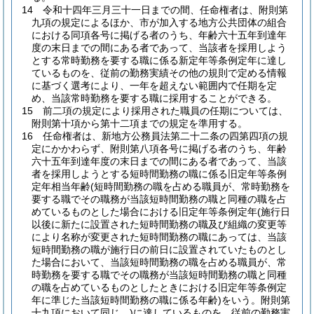
14
令和十四年三月三十一日までの間、任命権者は、附則第
九項の規定によるほか、市が加入する地方公共団体の組合
における同項各号に掲げる者のうち、年齢六十五年到達年
度の末日までの間にある者であって、当該者を採用しよう
とする常時勤務を要する職に係る新定年等条例定年に達し
ているものを、従前の勤務実績その他の規則で定める情報
に基づく選考により、一年を超えない範囲内で任期を定
め、当該常時勤務を要する職に採用することができる。
15
前二項の規定により採用された職員の任期については、
附則第十項から第十二項までの規定を準用する。
16
任命権者は、新地方公務員法第二十二条の四第四項の規
定にかかわらず、附則第八項各号に掲げる者のうち、年齢
六十五年到達年度の末日までの間にある者であって、当該
者を採用しようとする短時間勤務の職に係る旧定年等条例
定年相当年齢
(短時間勤務の職を占める職員が、常時勤務を
要する職でその職務が当該短時間勤務の職と同種の職を占
めているものとした場合における旧定年等条例定年
(施行日
以後に新たに設置された短時間勤務の職及び組織の変更等
により名称が変更された短時間勤務の職にあっては、当該
短時間勤務の職が施行日の前日に設置されていたものとし
た場合において、当該短時間勤務の職を占める職員が、常
時勤務を要する職でその職務が当該短時間勤務の職と同種
の職を占めているものとしたときにおける旧定年等条例定
年に準じた当該短時間勤務の職に係る年齢)
をいう。附則第
十九項において同じ。)
に達しているものを、従前の勤務実