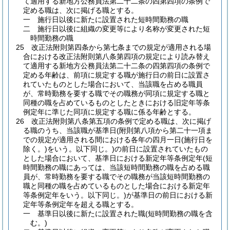
て適用する新地方公務員法第二十二条の四第四項の条例で
定める職は、次に掲げる職とする。
一
施行日以後に新たに設置された短時間勤務の職
二
施行日以後に組織の変更等により名称が変更された短
時間勤務の職
25
改正法附則第四条から第七条までの規定が適用される場
合における改正法附則第八条第四項の規定により読み替え
て適用する新地方公務員法第二十二条の四第四項の条例で
定める年齢は、前項に規定する職が施行日の前日に設置さ
れていたものとした場合において、当該職を占める職員
が、常時勤務を要する職でその職務が同項に規定する職と
同種の職を占めているものとしたときにおける旧定年等条
例定年に準じた同項に規定する職に係る年齢とする。
26
改正法附則第八条第五項の条例で定める職は、次に掲げ
る職のうち、当該職が基準日
(附則第八項から第二十一項ま
での規定が適用される間における各年の四月一日
(施行日を
除く。)
をいう。以下同じ。)
の前日に設置されていたもの
とした場合において、基準日における新定年等条例定年
(短
時間勤務の職にあっては、当該短時間勤務の職を占める職
員が、常時勤務を要する職でその職務が当該短時間勤務の
職と同種の職を占めているものとした場合における新定年
等条例定年をいう。以下同じ。)
が基準日の前日における新
定年等条例定年を超える職とする。
一
基準日以後に新たに設置された職
(短時間勤務の職を含
む。)