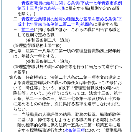
一
青森市職員の給与に関する条例
(平成十七年青森市条例
第五十三号)
第九条第一項
に規定する職
(規則で定める職
を除く。)
二
青森市企業職員の給与の種類及び基準を定める条例
(平
成十七年青森市条例第二百二十号)
第四条
に規定する職
三
前二号
に掲げる職のほか、これらの職に相当する職と
して規則で定める職
(令和四条例二八・追加)
(管理監督職勤務上限年齢)
第七条
法第二十八条の二第一項の管理監督職勤務上限年齢
は、年齢六十年とする。
(令和四条例二八・追加)
(管理監督職以外の職への降任等を行うに当たって遵守すべ
き基準)
第八条
任命権者は、法第二十八条の二第一項本文の規定に
よる管理監督職以外の職への降任又は転任
(以下この条にお
いて「降任等」という。)
(以下「管理監督職以外の職への
降任等」という。)
を行うに当たっては、法第十三条、第十
五条、第二十三条の三、第二十七条第一項及び第五十六条
に定めるもののほか、次に掲げる基準を遵守しなければな
らない。
一
当該職員の人事評価の結果、勤務の状況、職務経験等
に基づき、降任等をしようとする職の属する職制上の段
階の標準的な職に係る法第十五条の二第一項第五号に規
定する標準職務遂行能力
(
次条第三項
において「標準職務