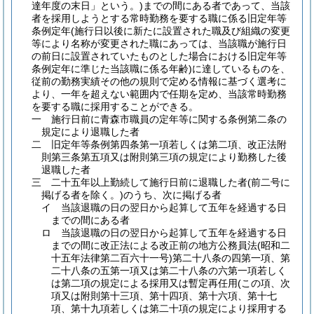
達年度の末日」という。)
までの間にある者であって、当該
者を採用しようとする常時勤務を要する職に係る旧定年等
条例定年
(施行日以後に新たに設置された職及び組織の変更
等により名称が変更された職にあっては、当該職が施行日
の前日に設置されていたものとした場合における旧定年等
条例定年に準じた当該職に係る年齢)
に達しているものを、
従前の勤務実績その他の規則で定める情報に基づく選考に
より、一年を超えない範囲内で任期を定め、当該常時勤務
を要する職に採用することができる。
一
施行日前に青森市職員の定年等に関する条例第二条の
規定により退職した者
二
旧定年等条例第四条第一項若しくは第二項、改正法附
則第三条第五項又は附則第三項の規定により勤務した後
退職した者
三
二十五年以上勤続して施行日前に退職した者
(前二号に
掲げる者を除く。)
のうち、次に掲げる者
イ
当該退職の日の翌日から起算して五年を経過する日
までの間にある者
ロ
当該退職の日の翌日から起算して五年を経過する日
までの間に改正法による改正前の地方公務員法
(昭和二
十五年法律第二百六十一号)
第二十八条の四第一項、第
二十八条の五第一項又は第二十八条の六第一項若しく
は第二項の規定による採用又は暫定再任用
(この項、次
項又は附則第十三項、第十四項、第十六項、第十七
項、第十九項若しくは第二十項の規定により採用する