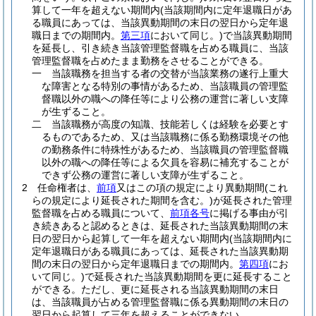
算して一年を超えない期間内
(当該期間内に定年退職日があ
る職員にあっては、当該異動期間の末日の翌日から定年退
職日までの期間内。
第三項
において同じ。)
で当該異動期間
を延長し、引き続き当該管理監督職を占める職員に、当該
管理監督職を占めたまま勤務をさせることができる。
一
当該職務を担当する者の交替が当該業務の遂行上重大
な障害となる特別の事情があるため、当該職員の管理監
督職以外の職への降任等により公務の運営に著しい支障
が生ずること。
二
当該職務が高度の知識、技能若しくは経験を必要とす
るものであるため、又は当該職務に係る勤務環境その他
の勤務条件に特殊性があるため、当該職員の管理監督職
以外の職への降任等による欠員を容易に補充することが
できず公務の運営に著しい支障が生ずること。
2
任命権者は、
前項
又はこの項の規定により異動期間
(これ
らの規定により延長された期間を含む。)
が延長された管理
監督職を占める職員について、
前項各号
に掲げる事由が引
き続きあると認めるときは、延長された当該異動期間の末
日の翌日から起算して一年を超えない期間内
(当該期間内に
定年退職日がある職員にあっては、延長された当該異動期
間の末日の翌日から定年退職日までの期間内。
第四項
にお
いて同じ。)
で延長された当該異動期間を更に延長すること
ができる。
ただし、更に延長される当該異動期間の末日
は、当該職員が占める管理監督職に係る異動期間の末日の
翌日から起算して三年を超えることができない。