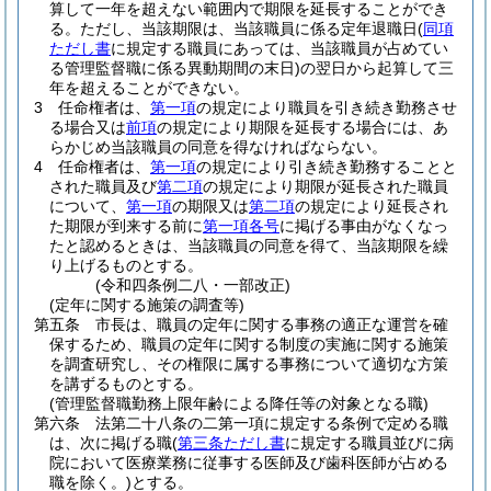
算して一年を超えない範囲内で期限を延長することができ
る。
ただし、当該期限は、当該職員に係る定年退職日
(
同項
ただし書
に規定する職員にあっては、当該職員が占めてい
る管理監督職に係る異動期間の末日)
の翌日から起算して三
年を超えることができない。
3
任命権者は、
第一項
の規定により職員を引き続き勤務させ
る場合又は
前項
の規定により期限を延長する場合には、あ
らかじめ当該職員の同意を得なければならない。
4
任命権者は、
第一項
の規定により引き続き勤務することと
された職員及び
第二項
の規定により期限が延長された職員
について、
第一項
の期限又は
第二項
の規定により延長され
た期限が到来する前に
第一項各号
に掲げる事由がなくなっ
たと認めるときは、当該職員の同意を得て、当該期限を繰
り上げるものとする。
(令和四条例二八・一部改正)
(定年に関する施策の調査等)
第五条
市長は、職員の定年に関する事務の適正な運営を確
保するため、職員の定年に関する制度の実施に関する施策
を調査研究し、その権限に属する事務について適切な方策
を講ずるものとする。
(管理監督職勤務上限年齢による降任等の対象となる職)
第六条
法第二十八条の二第一項に規定する条例で定める職
は、次に掲げる職
(
第三条ただし書
に規定する職員並びに病
院において医療業務に従事する医師及び歯科医師が占める
職を除く。)
とする。