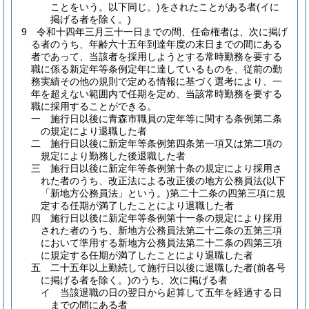
ことをいう。以下同じ。)
をされたことがある者
(イに
掲げる者を除く。)
9
令和十四年三月三十一日までの間、任命権者は、次に掲げ
る者のうち、年齢六十五年到達年度の末日までの間にある
者であって、当該者を採用しようとする常時勤務を要する
職に係る新定年等条例定年に達しているものを、従前の勤
務実績その他の規則で定める情報に基づく選考により、一
年を超えない範囲内で任期を定め、当該常時勤務を要する
職に採用することができる。
一
施行日以後に青森市職員の定年等に関する条例第二条
の規定により退職した者
二
施行日以後に新定年等条例第四条第一項又は第二項の
規定により勤務した後退職した者
三
施行日以後に新定年等条例第十条の規定により採用さ
れた者のうち、改正法による改正後の地方公務員法
(以下
「新地方公務員法」という。)
第二十二条の四第三項に規
定する任期が満了したことにより退職した者
四
施行日以後に新定年等条例第十一条の規定により採用
された者のうち、新地方公務員法第二十二条の五第三項
において準用する新地方公務員法第二十二条の四第三項
に規定する任期が満了したことにより退職した者
五
二十五年以上勤続して施行日以後に退職した者
(前各号
に掲げる者を除く。)
のうち、次に掲げる者
イ
当該退職の日の翌日から起算して五年を経過する日
までの間にある者