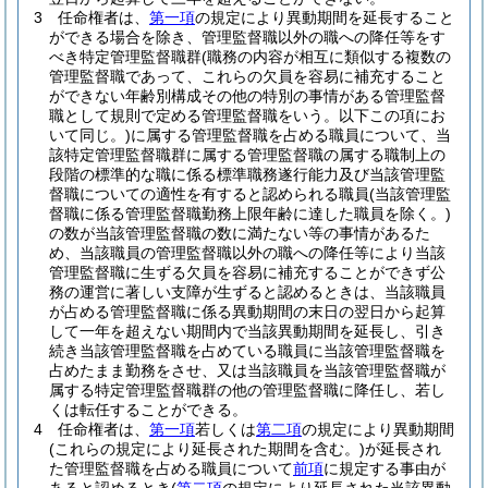
3
任命権者は、
第一項
の規定により異動期間を延長すること
ができる場合を除き、管理監督職以外の職への降任等をす
べき特定管理監督職群
(職務の内容が相互に類似する複数の
管理監督職であって、これらの欠員を容易に補充すること
ができない年齢別構成その他の特別の事情がある管理監督
職として規則で定める管理監督職をいう。以下この項にお
いて同じ。)
に属する管理監督職を占める職員について、当
該特定管理監督職群に属する管理監督職の属する職制上の
段階の標準的な職に係る標準職務遂行能力及び当該管理監
督職についての適性を有すると認められる職員
(当該管理監
督職に係る管理監督職勤務上限年齢に達した職員を除く。)
の数が当該管理監督職の数に満たない等の事情があるた
め、当該職員の管理監督職以外の職への降任等により当該
管理監督職に生ずる欠員を容易に補充することができず公
務の運営に著しい支障が生ずると認めるときは、当該職員
が占める管理監督職に係る異動期間の末日の翌日から起算
して一年を超えない期間内で当該異動期間を延長し、引き
続き当該管理監督職を占めている職員に当該管理監督職を
占めたまま勤務をさせ、又は当該職員を当該管理監督職が
属する特定管理監督職群の他の管理監督職に降任し、若し
くは転任することができる。
4
任命権者は、
第一項
若しくは
第二項
の規定により異動期間
(これらの規定により延長された期間を含む。)
が延長され
た管理監督職を占める職員について
前項
に規定する事由が