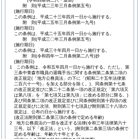
(令和四条例二八・追加)
附
則
(平成二三年三月
条例第五号)
(施行期日)
この条例は、平成二十三年四月一日から施行する。
附
則
(平成二五年三月
条例第一九号)
(施行期日)
この条例は、平成二十五年四月一日から施行する。
附
則
(平成三〇年三月
条例第五号)
(施行期日)
この条例は、平成三十年四月一日から施行する。
附
則
(令和四年一二月
条例第二八号)
抄
(施行期日)
1
この条例は、令和五年四月一日から施行する。
ただし、第
三条中青森市職員の退職手当に関する条例第二条第二項の
改正規定
(「地方公務員法」の下に「
(昭和二十五年法律第
二百六十一号)
」を加える部分を除く。)
、同条例第十七条
の改正規定並びに第二十二条第一項の改正規定
(「第六項又
は第八項」を「第七項又は第九項」に改める部分に限る。)
及び同条第二項の改正規定並びに同条例附則第十四項の改
正規定並びに次項、附則第三十七項及び附則第三十八項の
規定は、公布の日から施行する。
(改正法附則第二条第三項の条例で定める年齢)
2
地方公務員法の一部を改正する法律
(令和三年法律第六十
三号。以下「改正法」という。)
附則第二条第三項の条例で
定める年齢は、年齢六十年とする。