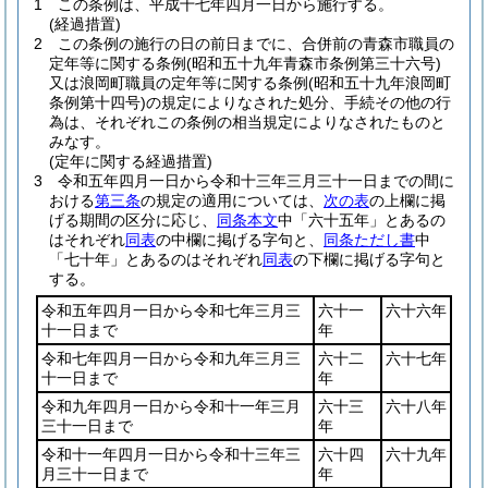
1
この条例は、平成十七年四月一日から施行する。
(経過措置)
2
この条例の施行の日の前日までに、合併前の青森市職員の
定年等に関する条例
(昭和五十九年青森市条例第三十六号)
又は浪岡町職員の定年等に関する条例
(昭和五十九年浪岡町
条例第十四号)
の規定によりなされた処分、手続その他の行
為は、それぞれこの条例の相当規定によりなされたものと
みなす。
(定年に関する経過措置)
3
令和五年四月一日から令和十三年三月三十一日までの間に
おける
第三条
の規定の適用については、
次の表
の上欄に掲
げる期間の区分に応じ、
同条本文
中「六十五年」とあるの
はそれぞれ
同表
の中欄に掲げる字句と、
同条ただし書
中
「七十年」とあるのはそれぞれ
同表
の下欄に掲げる字句と
する。
令和五年四月一日から令和七年三月三
六十一
六十六年
十一日まで
年
令和七年四月一日から令和九年三月三
六十二
六十七年
十一日まで
年
令和九年四月一日から令和十一年三月
六十三
六十八年
三十一日まで
年
令和十一年四月一日から令和十三年三
六十四
六十九年
月三十一日まで
年