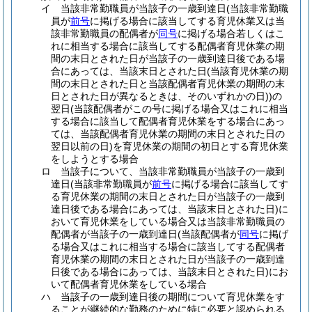
イ
当該非常勤職員が当該子の一歳到達日
(当該非常勤職
員が
前号
に掲げる場合に該当してする育児休業又は当
該非常勤職員の配偶者が
同号
に掲げる場合若しくはこ
れに相当する場合に該当してする配偶者育児休業の期
間の末日とされた日が当該子の一歳到達日後である場
合にあっては、当該末日とされた日
(当該育児休業の期
間の末日とされた日と当該配偶者育児休業の期間の末
日とされた日が異なるときは、そのいずれかの日)
)
の
翌日
(当該配偶者がこの号に掲げる場合又はこれに相当
する場合に該当して配偶者育児休業をする場合にあっ
ては、当該配偶者育児休業の期間の末日とされた日の
翌日以前の日)
を育児休業の期間の初日とする育児休業
をしようとする場合
ロ
当該子について、当該非常勤職員が当該子の一歳到
達日
(当該非常勤職員が
前号
に掲げる場合に該当してす
る育児休業の期間の末日とされた日が当該子の一歳到
達日後である場合にあっては、当該末日とされた日)
に
おいて育児休業をしている場合又は当該非常勤職員の
配偶者が当該子の一歳到達日
(当該配偶者が
同号
に掲げ
る場合又はこれに相当する場合に該当してする配偶者
育児休業の期間の末日とされた日が当該子の一歳到達
日後である場合にあっては、当該末日とされた日)
にお
いて配偶者育児休業をしている場合
ハ
当該子の一歳到達日後の期間について育児休業をす
ることが継続的な勤務のために特に必要と認められる