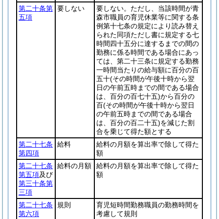
第二十条第
要しない
要しない。ただし、当該時間が青
五項
森市職員の育児休業等に関する条
例第十七条の規定により読み替え
られた同項ただし書に規定する七
時間四十五分に達するまでの間の
勤務に係る時間である場合にあっ
ては、第二十三条に規定する勤務
一時間当たりの給与額に百分の百
五十
(その時間が午後十時から翌
日の午前五時までの間である場合
は、百分の百七十五)
から百分の
百
(その時間が午後十時から翌日
の午前五時までの間である場合
は、百分の百二十五)
を減じた割
合を乗じて得た額とする
第二十七条
給料
給料の月額を算出率で除して得た
第四項
額
第二十七条
給料の月額
給料の月額を算出率で除して得た
第五項
及び
額
第三十条第
三項
第二十七条
規則
育児短時間勤務職員の勤務時間を
第六項
考慮して規則