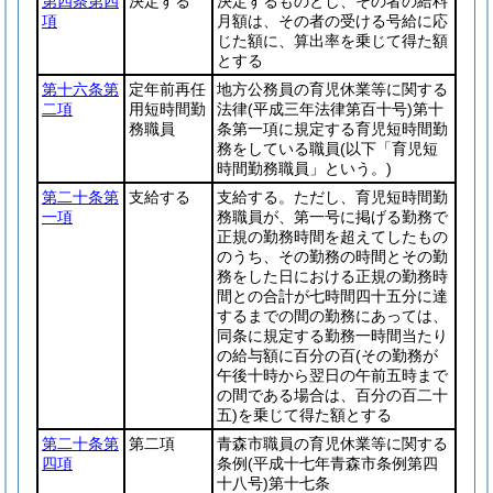
第四条第四
決定する
決定するものとし、その者の給料
項
月額は、その者の受ける号給に応
じた額に、算出率を乗じて得た額
とする
第十六条第
定年前再任
地方公務員の育児休業等に関する
二項
用短時間勤
法律
(平成三年法律第百十号)
第十
務職員
条第一項に規定する育児短時間勤
務をしている職員
(以下「育児短
時間勤務職員」という。)
第二十条第
支給する
支給する。ただし、育児短時間勤
一項
務職員が、第一号に掲げる勤務で
正規の勤務時間を超えてしたもの
のうち、その勤務の時間とその勤
務をした日における正規の勤務時
間との合計が七時間四十五分に達
するまでの間の勤務にあっては、
同条に規定する勤務一時間当たり
の給与額に百分の百
(その勤務が
午後十時から翌日の午前五時まで
の間である場合は、百分の百二十
五)
を乗じて得た額とする
第二十条第
第二項
青森市職員の育児休業等に関する
四項
条例
(平成十七年青森市条例第四
十八号)
第十七条