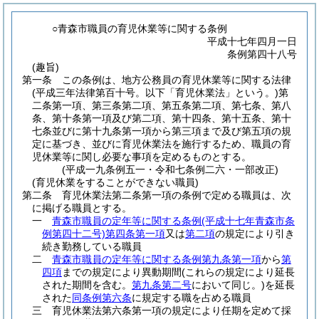
○青森市職員の育児休業等に関する条例
平成十七年四月一日
条例第四十八号
(趣旨)
第一条
この条例は、地方公務員の育児休業等に関する法律
(平成三年法律第百十号。以下「育児休業法」という。)
第
二条第一項、第三条第二項、第五条第二項、第七条、第八
条、第十条第一項及び第二項、第十四条、第十五条、第十
七条並びに第十九条第一項から第三項まで及び第五項の規
定に基づき、並びに育児休業法を施行するため、職員の育
児休業等に関し必要な事項を定めるものとする。
(平成一九条例五一・令和七条例二六・一部改正)
(育児休業をすることができない職員)
第二条
育児休業法第二条第一項の条例で定める職員は、次
に掲げる職員とする。
一
青森市職員の定年等に関する条例
(平成十七年青森市条
例第四十二号)
第四条第一項
又は
第二項
の規定により引き
続き勤務している職員
二
青森市職員の定年等に関する条例第九条第一項
から
第
四項
までの規定により異動期間
(これらの規定により延長
された期間を含む。
第九条第二号
において同じ。)
を延長
された
同条例第六条
に規定する職を占める職員
三
育児休業法第六条第一項の規定により任期を定めて採