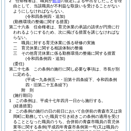
2
任命権者は、職員が
前項
の規定による申出をしたことを理
由として、当該職員が不利益な取扱いを受けることがない
ようにしなければならない。
(令和四条例四・追加)
(勤務環境の整備に関する措置)
第二十六条
任命権者は、育児休業の承認の請求が円滑に行
われるようにするため、次に掲げる措置を講じなければな
らない。
一
職員に対する育児休業に係る研修の実施
二
育児休業に関する相談体制の整備
三
その他育児休業に係る勤務環境の整備に関する措置
(令和四条例四・追加)
(委任)
第二十七条
この条例の施行に関し必要な事項は、市長が別
に定める。
(平成一九条例五一・旧第十四条繰下、令和四条例
四・旧第二十五条繰下)
附
則
(施行期日)
1
この条例は、平成十七年四月一日から施行する。
(経過措置)
2
この条例の施行の日の前日において合併前の青森市又は浪
岡町に勤務していた職員で引き続きこの条例の適用を受け
ることとなった職員のうち、合併前の青森市職員の育児休
業等に関する条例
(平成四年青森市条例第一号)
又は職員の