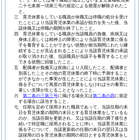
く。)
、若しくは養子縁組が成立しないまま児童福祉法第
二十七条第一項第三号の規定による措置が解除されたこ
と。
三
育児休業をしている職員が休職又は停職の処分を受け
たことにより当該育児休業の承認が効力を失った後、当
該休職又は停職の期間が終了したこと。
四
育児休業をしている職員が当該職員の負傷、疾病又は
身体上若しくは精神上の障害により当該育児休業に係る
子を養育することができない状態が相当期間にわたり継
続することが見込まれることにより当該育児休業の承認
が取り消された後、当該職員が当該子を養育することが
できる状態に回復したこと。
五
配偶者が負傷又は疾病により入院したこと、配偶者と
別居したことその他の育児休業の終了時に予測すること
ができなかった事実が生じたことにより当該育児休業に
係る子について再度の育児休業をしなければその養育に
著しい支障が生じることとなったこと。
六
第二条の三第三号
に掲げる場合又は
第二条の四
に規定
する場合に該当すること。
七
任期を定めて採用された職員であって、当該任期の末
日を育児休業の期間の末日とする育児休業をしているも
のが、当該任期を更新され、又は当該任期の満了後引き
続いて特定職に採用されることに伴い、当該育児休業に
係る子について、当該更新前の任期の末日の翌日又は当
該採用の日を育児休業の期間の初日とする育児休業をし