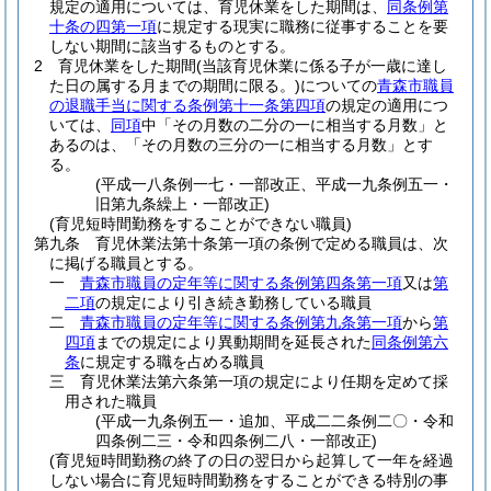
規定の適用については、育児休業をした期間は、
同条例第
十条の四第一項
に規定する現実に職務に従事することを要
しない期間に該当するものとする。
2
育児休業をした期間
(当該育児休業に係る子が一歳に達し
た日の属する月までの期間に限る。)
についての
青森市職員
の退職手当に関する条例第十一条第四項
の規定の適用につ
いては、
同項
中「その月数の二分の一に相当する月数」と
あるのは、「その月数の三分の一に相当する月数」とす
る。
(平成一八条例一七・一部改正、平成一九条例五一・
旧第九条繰上・一部改正)
(育児短時間勤務をすることができない職員)
第九条
育児休業法第十条第一項の条例で定める職員は、次
に掲げる職員とする。
一
青森市職員の定年等に関する条例第四条第一項
又は
第
二項
の規定により引き続き勤務している職員
二
青森市職員の定年等に関する条例第九条第一項
から
第
四項
までの規定により異動期間を延長された
同条例第六
条
に規定する職を占める職員
三
育児休業法第六条第一項の規定により任期を定めて採
用された職員
(平成一九条例五一・追加、平成二二条例二〇・令和
四条例二三・令和四条例二八・一部改正)
(育児短時間勤務の終了の日の翌日から起算して一年を経過
しない場合に育児短時間勤務をすることができる特別の事