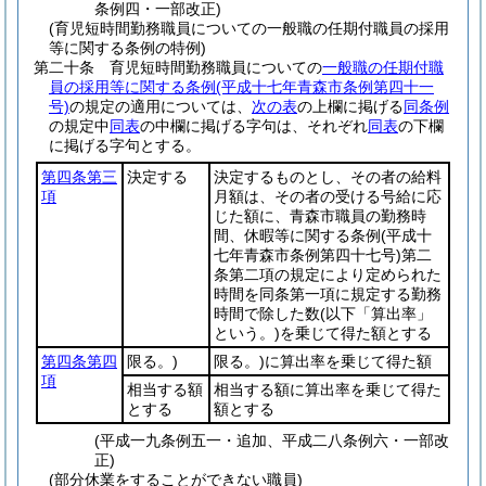
条例四・一部改正)
(育児短時間勤務職員についての一般職の任期付職員の採用
等に関する条例の特例)
第二十条
育児短時間勤務職員についての
一般職の任期付職
員の採用等に関する条例
(平成十七年青森市条例第四十一
号)
の規定の適用については、
次の表
の上欄に掲げる
同条例
の規定中
同表
の中欄に掲げる字句は、それぞれ
同表
の下欄
に掲げる字句とする。
第四条第三
決定する
決定するものとし、その者の給料
項
月額は、その者の受ける号給に応
じた額に、青森市職員の勤務時
間、休暇等に関する条例
(平成十
七年青森市条例第四十七号)
第二
条第二項の規定により定められた
時間を同条第一項に規定する勤務
時間で除した数
(以下「算出率」
という。)
を乗じて得た額とする
第四条第四
限る。)
限る。)に算出率を乗じて得た額
項
相当する額
相当する額に算出率を乗じて得た
とする
額とする
(平成一九条例五一・追加、平成二八条例六・一部改
正)
(部分休業をすることができない職員)