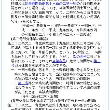
時間又は
勤務時間条例第十六条の二第一項
の介護時間を承
認されている場合にあっては、当該五時間四十五分を減じ
た時間を超えない範囲内で、かつ、二時間から当該育児時
間及び当該介護時間の時間を減じた時間を超えない範囲内
で)
行うものとする。
(平成一九条例五一・旧第十一条繰下・一部改正、平
成二二条例二〇・平成二九条例九・令和四条例四・
令和四条例二八・令和七条例二六・一部改正)
(第二号部分休業の承認)
第二十二条の二
育児休業法第十九条第二項第二号に掲げる
範囲内で請求する同条第一項に規定する部分休業
(以下この
条において「第二号部分休業」という。)
の承認は、一時間
を単位として行うものとする。
ただし、
次の各号
に掲げる
場合にあっては、それぞれ
当該各号
に定める時間数の
第二
号
部分休業を承認することができる。
一
一回の勤務に係る日ごとの勤務時間に分を単位とした
時間がある場合であって、当該勤務時間の全てについて
承認の請求があったとき 当該勤務時間の時間数
二
第二号
部分休業の残時間数に一時間未満の端数がある
場合であって、当該残時間数の全てについて承認の請求
があったとき 当該残時間数
(令和七条例二六・追加)
(育児休業法第十九条第二項の条例で定める一年の期間)
第二十二条の三
育児休業法第十九条第二項の条例で定める
一年の期間は、毎年四月一日から翌年三月三十一日までと