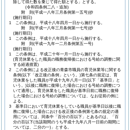
除して得た数を乗じて得た額とする」とする。
(令和四条例二八・追加)
附
則
(平成一八年三月
条例第一五号)
抄
(施行期日)
1
この条例は、平成十八年四月一日から施行する。
附
則
(平成一八年三月
条例第一七号)
抄
(施行期日)
1
この条例は、平成十八年四月一日から施行する。
附
則
(平成一九年一二月
条例第五一号)
(施行期日)
1
この条例は、平成二十年一月一日から施行する。
(育児休業をした職員の職務復帰後における号給の調整に関
する経過措置)
2
この条例による改正後の青森市職員の育児休業等に関する
条例
(以下「改正後の条例」という。)
第七条の規定は、育
児休業をした職員が平成十九年八月一日
(以下「基準日」と
いう。)
以後に職務に復帰した場合における号給の調整につ
いて適用し、育児休業をした職員が基準日前に職務に復帰
した場合における号給の調整については、なお従前の例に
よる。
3
基準日において育児休業をしている職員が基準日以後に職
務に復帰した場合における改正後の条例第七条の規定の適
用については、同条中「百分の百以下」とあるのは、「百
分の百以下
(当該期間のうち平成十九年八月一日前の期間に
ついては、二分の一)
」とする。