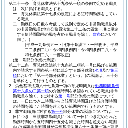
第二十一条
育児休業法第十九条第一項の条例で定める職員
は、次に掲げる職員とする。
一
育児休業法第十七条の規定による短時間勤務をしてい
る職員
二
勤務日の日数を考慮して規則で定める非常勤職員以外
の非常勤職員
(地方公務員法第二十二条の四第一項に規定
する短時間勤務の職を占める職員を除く。
次条
において
同じ。)
(平成一九条例五一・旧第十条繰下・一部改正、平成
二二条例二〇・令和四条例四・令和四条例二八・令
和七条例二六・一部改正)
(第一号部分休業の承認)
第二十二条
育児休業法第十九条第二項第一号に掲げる範囲
内で請求する同条第一項に規定する部分休業
(
次項
及び
第三
項
において「第一号部分休業」という。)
の承認は、三十分
を単位として行うものとする。
2
労働基準法第六十七条第一項の育児時間又は
勤務時間条例
第十六条の二第一項
の介護時間を承認されている職員
(非常
勤職員を除く。)
に対する
第一号
部分休業の承認について
は、一日につき二時間から当該育児時間及び当該介護時間
の時間を減じた時間を超えない範囲内で行うものとする。
3
非常勤職員に対する
第一号
部分休業の承認については、一
日につき、当該非常勤職員について一日につき定められた
勤務時間から五時間四十五分を減じた時間を超えない範囲
内で
(当該非常勤職員が労働基準法第六十七条第一項の育児