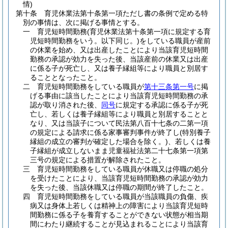
情)
第十条
育児休業法第十条第一項ただし書の条例で定める特
別の事情は、次に掲げる事情とする。
一
育児短時間勤務
(育児休業法第十条第一項に規定する育
児短時間勤務をいう。以下同じ。)
をしている職員が産前
の休業を始め、又は出産したことにより当該育児短時間
勤務の承認が効力を失った後、当該産前の休業又は出産
に係る子が死亡し、又は養子縁組等により職員と別居す
ることとなったこと。
二
育児短時間勤務をしている職員が
第十三条第一号
に掲
げる事由に該当したことにより当該育児短時間勤務の承
認が取り消された後、
同号
に規定する承認に係る子が死
亡し、若しくは養子縁組等により職員と別居することと
なり、又は当該子について民法第八百十七条の二第一項
の規定による請求に係る家事審判事件が終了し
(特別養子
縁組の成立の審判が確定した場合を除く。)
、若しくは養
子縁組が成立しないまま児童福祉法第二十七条第一項第
三号の規定による措置が解除されたこと。
三
育児短時間勤務をしている職員が休職又は停職の処分
を受けたことにより、当該育児短時間勤務の承認が効力
を失った後、当該休職又は停職の期間が終了したこと。
四
育児短時間勤務をしている職員が当該職員の負傷、疾
病又は身体上若しくは精神上の障害により当該育児短時
間勤務に係る子を養育することができない状態が相当期
間にわたり継続することが見込まれることにより当該育