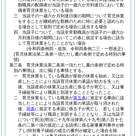
勤職員の配偶者が当該子の一歳六か月到達日において配
偶者育児休業をしている場合
三
当該子の一歳六か月到達日後の期間について育児休業
をすることが継続的な勤務のために特に必要と認められ
る場合として規則で定める場合に該当する場合
四
当該子について、当該非常勤職員が当該子の一歳六か
月到達日後の期間においてこの条に規定する場合に該当
して育児休業をしたことがない場合
(令和四条例四・追加、令和四条例二三・一部改正)
(育児休業法第二条第一項ただし書の条例で定める特別の事
情)
第三条
育児休業法第二条第一項ただし書の条例で定める特
別の事情は、次に掲げる事情とする。
一
育児休業をしている職員が産前の休業を始め、又は出
産したことにより当該育児休業の承認が効力を失った
後、当該産前の休業又は出産に係る子が死亡し、又は養
子縁組等により職員と別居することとなったこと。
二
育児休業をしている職員が
第五条
に規定する事由に該
当したことにより当該育児休業の承認が取り消された
後、
同条
に規定する承認に係る子が死亡し、若しくは養
子縁組等により職員と別居することとなり、又は当該子
について民法
(明治二十九年法律第八十九号)
第八百十七
条の二第一項の規定による請求に係る家事審判事件が終
了し
(特別養子縁組の成立の審判が確定した場合を除