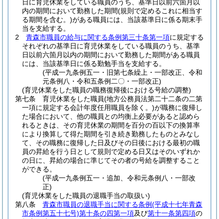
日に育児休業をしている職員のうち、基準日以前六箇月以
内の期間において勤務した期間
(規則で定めるこれに相当す
る期間を含む。)
がある職員には、当該基準日に係る期末手
当を支給する。
2
青森市職員の給与に関する条例第三十条第一項
に規定する
それぞれの基準日に育児休業をしている職員のうち、基準
日以前六箇月以内の期間において勤務した期間がある職員
には、当該基準日に係る勤勉手当を支給する。
(平成一九条例五一・旧第七条繰上・一部改正、令和
元条例八・令和五条例二〇・一部改正)
(育児休業をした職員の職務復帰後における号給の調整)
第七条
育児休業をした職員
(地方公務員法第二十二条の二第
一項に規定する会計年度任用職員を除く。)
が職務に復帰し
た場合において、他の職員との均衡上必要があると認めら
れるときは、その育児休業の期間を百分の百以下の換算率
により換算して得た期間を引き続き勤務したものとみなし
て、その職務に復帰した日及びその日後における最初の職
員の昇給を行う日として規則で定める日又はそのいずれか
の日に、昇給の場合に準じてその者の号給を調整すること
ができる。
(平成一九条例五一・追加、令和元条例八・一部改
正)
(育児休業をした職員の退職手当の取扱い)
第八条
青森市職員の退職手当に関する条例
(平成十七年青森
市条例第五十七号)
第十条の四第一項
及び
第十一条第四項
の