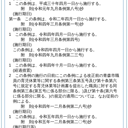
1
この条例は、平成三十年四月一日から施行する。
附
則
(令和元年九月
条例第八号)
抄
(施行期日)
第一条
この条例は、令和二年四月一日から施行する。
附
則
(令和四年三月
条例第一号)
抄
(施行期日)
1
この条例は、令和四年四月一日から施行する。
附
則
(令和四年三月
条例第四号)
(施行期日)
この条例は、令和四年四月一日から施行する。
附
則
(令和四年九月
条例第二三号)
(施行期日)
1
この条例は、令和四年十月一日から施行する。
(経過措置)
2
この条例の施行の日前にこの条例による改正前の青森市職
員の育児休業等に関する条例第三条第五号及び第十条第六
号に規定する育児休業等計画書を提出した職員に対する同
条例第三条
(第五号に係る部分に限る。)
及び第十条
(第六号
に係る部分に限る。)
の規定の適用については、なお従前の
例による。
附
則
(令和四年一二月
条例第二八号)
抄
(施行期日)
1
この条例は、令和五年四月一日から施行する。
附
則
(令和五年一二月
条例第二〇号)
抄
(施行期日等)