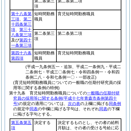
第二条第三
第二条第二項
項
第十八条第
短時間勤務
育児短時間勤務職員
三項
、
第二
職員
十四条第三
項
、
第三十
第二条第三
第二条第二項
八条第三項
項
及び
第四十
一条第三項
第四十六条
短時間勤務
育児短時間勤務職員
第四項
職員
(平成一九条例五一・追加、平成二一条例九・平成二
二条例七・平成三〇条例七・令和四条例一・令和四
条例二八・令和七条例一〇・一部改正)
(育児短時間勤務職員についての一般職の任期付研究員の採
用等に関する条例の特例)
第十九条
育児短時間勤務職員についての
一般職の任期付研
究員の採用等に関する条例
(平成十七年青森市条例第四十
号)
の規定の適用については、
次の表
の上欄に掲げる
同条例
の規定中
同表
の中欄に掲げる字句は、それぞれ
同表
の下欄
に掲げる字句とする。
第五条第五
決定する
決定するものとし、その者の給料
項
月額は、その者の受ける号給に応