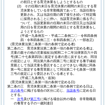
の初日とする育児休業をしようとするもの
(2)
その任期の末日を育児休業の期間の末日とする育
児休業をしている非常勤職員であって、当該任期を
更新され、又は当該任期の満了後引き続いて特定職
に採用されることに伴い、当該育児休業に係る子に
ついて、当該更新前の任期の末日の翌日又は当該採
用の日を育児休業の期間の初日とする育児休業をし
ようとするもの
(平成一九条例五一・平成二二条例二〇・令和四条例
四・令和四条例二三・令和四条例二八・一部改正)
(育児休業法第二条第一項の条例で定める者)
第二条の二
育児休業法第二条第一項の条例で定める者は、
児童の親その他の児童福祉法
(昭和二十二年法律第百六十四
号)
第二十七条第四項に規定する者の意に反するため、同項
の規定により、同法第六条の四第二号に規定する養子縁組
里親として当該児童を委託することができない職員に同条
第一号に規定する養育里親として同法第二十七条第一項第
三号の規定により委託されている者とする。
(平成二九条例九・追加)
(育児休業法第二条第一項の条例で定める日)
第二条の三
育児休業法第二条第一項の条例で定める日は、
次の各号
に掲げる場合の区分に応じ、
当該各号
に定める日
とする。
一
次号
及び
第三号
に掲げる場合以外の場合 非常勤職員
の養育する子の一歳到達日