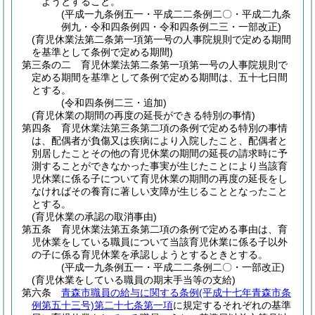
ようとすること。
(平成一九条例五一・平成二二条例二〇・平成二九条
例九・令和四条例四・令和四条例二三・一部改正)
(育児休業法第二条第一項第一号の人事院規則で定める期間
を基準として条例で定める期間)
第三条の二
育児休業法第二条第一項第一号の人事院規則で
定める期間を基準として条例で定める期間は、五十七日間
とする。
(令和四条例二三・追加)
(育児休業の期間の再度の延長ができる特別の事情)
第四条
育児休業法第三条第二項の条例で定める特別の事情
は、配偶者が負傷又は疾病により入院したこと、配偶者と
別居したことその他の育児休業の期間の延長の請求時に予
測することができなかった事実が生じたことにより当該育
児休業に係る子について育児休業の期間の再度の延長をし
なければその養育に著しい支障が生じることとなったこと
とする。
(育児休業の承認の取消事由)
第五条
育児休業法第五条第二項の条例で定める事由は、育
児休業をしている職員について当該育児休業に係る子以外
の子に係る育児休業を承認しようとするときとする。
(平成一九条例五一・平成二二条例二〇・一部改正)
(育児休業をしている職員の期末手当等の支給)
第六条
青森市職員の給与に関する条例
(平成十七年青森市条
例第五十三号)
第二十七条第一項
に規定するそれぞれの基準