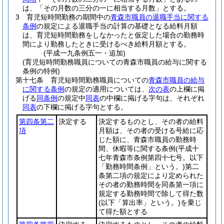
は、「その月数の三分の一に相当する月数」とする。
3
育児短時間勤務の期間中の
青森市職員の退職手当に関する
条例
の規定による退職手当の計算の基礎となる給料月額
は、育児短時間勤務をしなかったと仮定した場合の勤務時
間により勤務したときに受けるべき給料月額とする。
(平成一九条例五一・追加)
(育児短時間勤務職員についての青森市職員の給与に関する
条例の特例)
第十七条
育児短時間勤務職員についての
青森市職員の給与
に関する条例
の規定の適用については、
次の表
の上欄に掲
げる
同条例
の規定中
同表
の中欄に掲げる字句は、それぞれ
同表
の下欄に掲げる字句とする。
第四条第二
決定する
決定するものとし、その者の給料
項
月額は、その者の受ける号給に応
じた額に、青森市職員の勤務時
間、休暇等に関する条例
(平成十
七年青森市条例第四十七号。以下
「勤務時間条例」という。)
第二
条第二項の規定により定められた
その者の勤務時間を同条第一項に
規定する勤務時間で除して得た数
(以下「算出率」という。)
を乗じ
て得た額とする