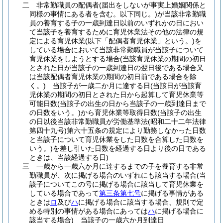
二
非常勤職員の配偶者
(届出をしないが事実上婚姻関係と
同様の事情にある者を含む。以下同じ。)
が当該非常勤職
員の養育する子の一歳到達日以前のいずれかの日におい
て当該子を養育するために育児休業法その他の法律の規
定による育児休業
(以下「配偶者育児休業」という。)
を
している場合において当該非常勤職員が当該子について
育児休業をしようとする場合
(当該育児休業の期間の初日
とされた日が当該子の一歳到達日の翌日後である場合又
は当該配偶者育児休業の期間の初日前である場合を除
く。)
当該子が一歳二か月に達する日
(当該日が当該育
児休業の期間の初日とされた日から起算して育児休業等
可能日数
(当該子の出生の日から当該子の一歳到達日まで
の日数をいう。)
から育児休業等取得日数
(当該子の出生
の日以後当該非常勤職員が労働基準法
(昭和二十二年法律
第四十九号)
第六十五条の規定により勤務しなかった日数
と当該子について育児休業をした日数を合算した日数を
いう。)
を差し引いた日数を経過する日より後の日である
ときは、当該経過する日)
三
一歳から一歳六か月に達するまでの子を養育する非常
勤職員が、次に掲げる場合のいずれにも該当する場合
(当
該子についてこの号に掲げる場合に該当して育児休業を
している場合であって
第三条第七号
に掲げる事情がある
ときは
ロ
及び
ハ
に掲げる場合に該当する場合、規則で定
める特別の事情がある場合にあっては
ハ
に掲げる場合に
該当する場合)
当該子の一歳六か月到達日