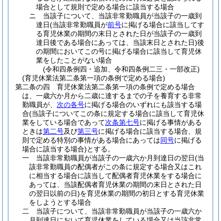
場合として規則で定める場合に該当する場合
ニ
当該子について、当該非常勤職員が当該子の一歳到
達日
(当該非常勤職員が
前号
に掲げる場合に該当してす
る育児休業の期間の末日とされた日が当該子の一歳到
達日後である場合にあっては、当該末日とされた日)
後
の期間においてこの号に掲げる場合に該当して育児休
業をしたことがない場合
(令和四条例四・追加、令和四条例二三・一部改正)
(育児休業法第二条第一項の条例で定める場合)
第二条の四
育児休業法第二条第一項の条例で定める場合
は、一歳六か月から二歳に達するまでの子を養育する非常
勤職員が、
次の各号
に掲げる場合のいずれにも該当する場
合
(当該子についてこの条に規定する場合に該当して育児休
業をしている場合であって
次条第七号
に掲げる事情がある
ときは
第二号
及び
第三号
に掲げる場合に該当する場合、規
則で定める特別の事情がある場合にあっては
同号
に掲げる
場合に該当する場合)
とする。
一
当該非常勤職員が当該子の一歳六か月到達日の翌日
(当
該非常勤職員の配偶者がこの条に規定する場合又はこれ
に相当する場合に該当して配偶者育児休業をする場合に
あっては、当該配偶者育児休業の期間の末日とされた日
の翌日以前の日)
を育児休業の期間の初日とする育児休業
をしようとする場合
二
当該子について、当該非常勤職員が当該子の一歳六か
月到達日において育児休業をしている場合又は当該非常