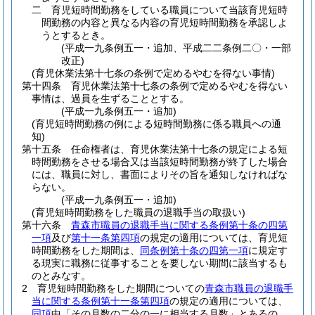
二
育児短時間勤務をしている職員について当該育児短時
間勤務の内容と異なる内容の育児短時間勤務を承認しよ
うとするとき。
(平成一九条例五一・追加、平成二二条例二〇・一部
改正)
(育児休業法第十七条の条例で定めるやむを得ない事情)
第十四条
育児休業法第十七条の条例で定めるやむを得ない
事情は、過員を生ずることとする。
(平成一九条例五一・追加)
(育児短時間勤務の例による短時間勤務に係る職員への通
知)
第十五条
任命権者は、育児休業法第十七条の規定による短
時間勤務をさせる場合又は当該短時間勤務が終了した場合
には、職員に対し、書面によりその旨を通知しなければな
らない。
(平成一九条例五一・追加)
(育児短時間勤務をした職員の退職手当の取扱い)
第十六条
青森市職員の退職手当に関する条例第十条の四第
一項
及び
第十一条第四項
の規定の適用については、育児短
時間勤務をした期間は、
同条例第十条の四第一項
に規定す
る現実に職務に従事することを要しない期間に該当するも
のとみなす。
2
育児短時間勤務をした期間についての
青森市職員の退職手
当に関する条例第十一条第四項
の規定の適用については、
同項
中「その月数の二分の一に相当する月数」とあるの