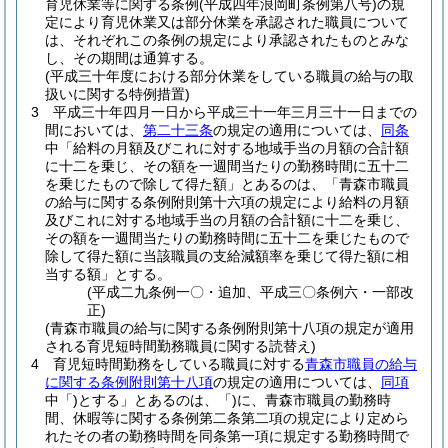
育児休業等に関する条例
(平成四年浪岡町条例第八号)
の規
定により育児休業又は部分休業を承認された職員について
は、それぞれこの条例の規定により承認されたものとみな
し、その期間は通算する。
(平成三十年度における部分休業をしている職員の給与の取
扱いに関する特例措置)
3
平成三十年四月一日から平成三十一年三月三十一日までの
間においては、
第二十三条
の規定の適用については、
同条
中「給料の月額及びこれに対する地域手当の月額の合計額
に十二を乗じ、その額を一週間当たりの勤務時間に五十二
を乗じたもので除して得た額」とあるのは、「青森市職員
の給与に関する条例附則第十六項の規定により給料の月額
及びこれに対する地域手当の月額の合計額に十二を乗じ、
その額を一週間当たりの勤務時間に五十二を乗じたもので
除して得た額に当該職員の支給減額率を乗じて得た額に相
当する額」とする。
(平成二九条例一〇・追加、平成三〇条例六・一部改
正)
(青森市職員の給与に関する条例附則第十八項の規定が適用
される育児短時間勤務職員に関する読替え)
4
育児短時間勤務をしている職員に対する
青森市職員の給与
に関する条例附則第十八項
の規定の適用については、
同項
中「)とする」とあるのは、「)に、青森市職員の勤務時
間、休暇等に関する条例第二条第二項の規定により定めら
れたその者の勤務時間を同条第一項に規定する勤務時間で