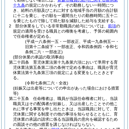
て勤務しない場合には、
青森市職員の給与に関する条例第
十九条
の規定にかかわらず、その勤務しない一時間につ
き、給料の月額及びこれに対する地域手当の月額の合計額
に十二を乗じ、その額を一週間当たりの勤務時間に五十二
を乗じたもので除して得た額を減額した給与を支給する。
2
部分休業をしている非常勤職員の給与については、
前項
の
規定の適用を受ける職員との権衡を考慮し、予算の範囲内
で任命権者が定める。
(平成一八条例一五・一部改正、平成一九条例五一・
旧第十二条繰下・一部改正、令和四条例四・令和七
条例二六・一部改正)
(部分休業の承認の取消事由)
第二十四条
育児休業法第十九条第六項において準用する育
児休業法第五条第二項の条例で定める事由は、職員が育児
休業法第十九条第三項の規定による変更をしたときとす
る。
(令和七条例二六・全改)
(妊娠又は出産等についての申出があった場合における措置
等)
第二十五条
任命権者は、職員が当該任命権者に対し、当該
職員又はその配偶者が妊娠し、又は出産したことその他こ
れに準ずる事実を申し出たときは、当該職員に対して、育
児休業に関する制度その他の事項を知らせるとともに、育
児休業の承認の請求に係る当該職員の意向を確認するため
の面談その他の措置を講じなければならない。