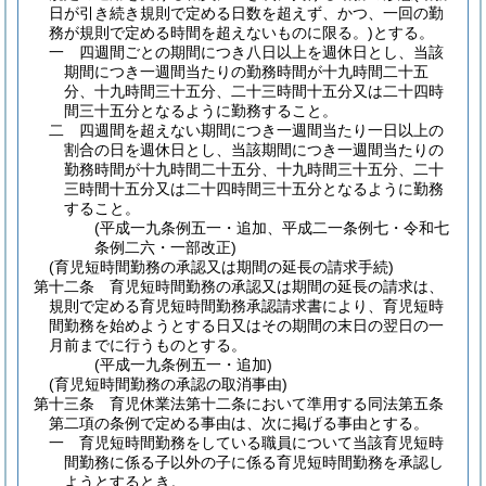
日が引き続き規則で定める日数を超えず、かつ、一回の勤
務が規則で定める時間を超えないものに限る。)
とする。
一
四週間ごとの期間につき八日以上を週休日とし、当該
期間につき一週間当たりの勤務時間が十九時間二十五
分、十九時間三十五分、二十三時間十五分又は二十四時
間三十五分となるように勤務すること。
二
四週間を超えない期間につき一週間当たり一日以上の
割合の日を週休日とし、当該期間につき一週間当たりの
勤務時間が十九時間二十五分、十九時間三十五分、二十
三時間十五分又は二十四時間三十五分となるように勤務
すること。
(平成一九条例五一・追加、平成二一条例七・令和七
条例二六・一部改正)
(育児短時間勤務の承認又は期間の延長の請求手続)
第十二条
育児短時間勤務の承認又は期間の延長の請求は、
規則で定める育児短時間勤務承認請求書により、育児短時
間勤務を始めようとする日又はその期間の末日の翌日の一
月前までに行うものとする。
(平成一九条例五一・追加)
(育児短時間勤務の承認の取消事由)
第十三条
育児休業法第十二条において準用する同法第五条
第二項の条例で定める事由は、次に掲げる事由とする。
一
育児短時間勤務をしている職員について当該育児短時
間勤務に係る子以外の子に係る育児短時間勤務を承認し
ようとするとき。