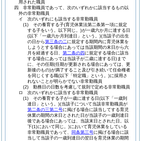
用された職員
四
非常勤職員であって、次のいずれかに該当するもの以
外の非常勤職員
イ
次のいずれにも該当する非常勤職員
(1)
その養育する子
(育児休業法第二条第一項に規定
する子をいう。以下同じ。)
が一歳六か月に達する日
(以下「一歳六か月到達日」という。)
(当該子の出生
の日から
第三条の二
に規定する期間内に育児休業を
しようとする場合にあっては当該期間の末日から六
月を経過する日、
第二条の四
に規定する場合に該当
する場合にあっては当該子が二歳に達する日)
まで
に、その任期
(任期が更新される場合にあっては、更
新後のもの)
が満了すること及び引き続いて任命権者
を同じくする職
(以下「特定職」という。)
に採用さ
れないことが明らかでない非常勤職員
(2)
勤務日の日数を考慮して規則で定める非常勤職員
ロ
次のいずれかに該当する非常勤職員
(1)
その養育する子が一歳に達する日
(以下「一歳到
達日」という。)
(当該子について当該非常勤職員が
第二条の三第二号
に掲げる場合に該当してする育児
休業の期間の末日とされた日が当該子の一歳到達日
後である場合にあっては、当該末日とされた日。以
下
(1)
において同じ。)
において育児休業をしている
非常勤職員であって、
同条第三号
に掲げる場合に該
当して当該子の一歳到達日の翌日を育児休業の期間