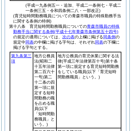
(平成一九条例五一・追加、平成二一条例七・平成二
一条例三五・令和四条例二八・一部改正)
(育児短時間勤務職員についての青森市職員の特殊勤務手当
に関する条例の特例)
第十八条
育児短時間勤務職員についての
青森市職員の特殊
勤務手当に関する条例
(平成十七年青森市条例第五十四号)
の規定の適用については、
次の表
の上欄に掲げる
同条例
の
規定中
同表
の中欄に掲げる字句は、それぞれ
同表
の下欄に
掲げる字句とする。
第九条第三
地方公務員
地方公務員の育児休業に関する法
項
法
(昭和二
律
(平成三年法律第百十号)
第十条
十五年法律
第一項に規定する育児短時間勤務
第二百六十
をしている職員
(以下「育児短時
一号)
第二
間勤務職員」という。)
十二条の四
第一項に規
定する短時
間勤務の職
を占める職
員
(以下
「短時間勤
務職員」と
いう。)