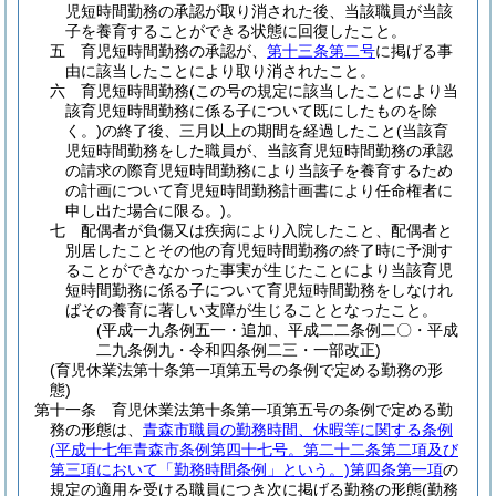
児短時間勤務の承認が取り消された後、当該職員が当該
子を養育することができる状態に回復したこと。
五
育児短時間勤務の承認が、
第十三条第二号
に掲げる事
由に該当したことにより取り消されたこと。
六
育児短時間勤務
(この号の規定に該当したことにより当
該育児短時間勤務に係る子について既にしたものを除
く。)
の終了後、三月以上の期間を経過したこと
(当該育
児短時間勤務をした職員が、当該育児短時間勤務の承認
の請求の際育児短時間勤務により当該子を養育するため
の計画について育児短時間勤務計画書により任命権者に
申し出た場合に限る。)
。
七
配偶者が負傷又は疾病により入院したこと、配偶者と
別居したことその他の育児短時間勤務の終了時に予測す
ることができなかった事実が生じたことにより当該育児
短時間勤務に係る子について育児短時間勤務をしなけれ
ばその養育に著しい支障が生じることとなったこと。
(平成一九条例五一・追加、平成二二条例二〇・平成
二九条例九・令和四条例二三・一部改正)
(育児休業法第十条第一項第五号の条例で定める勤務の形
態)
第十一条
育児休業法第十条第一項第五号の条例で定める勤
務の形態は、
青森市職員の勤務時間、休暇等に関する条例
(平成十七年青森市条例第四十七号。第二十二条第二項及び
第三項において「勤務時間条例」という。)
第四条第一項
の
規定の適用を受ける職員につき次に掲げる勤務の形態
(勤務