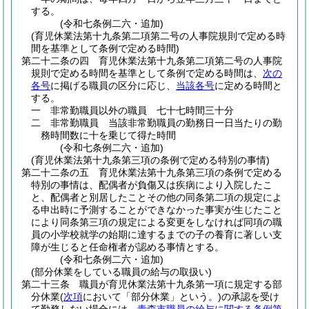
する。
(令和七条例二六・追加)
(育児休業法第十九条第二項第二号の人事院規則で定める時
間を基準として条例で定める時間)
第二十二条の四
育児休業法第十九条第二項第二号の人事院
規則で定める時間を基準として条例で定める時間は、
次の
各号
に掲げる職員の区分に応じ、
当該各号
に定める時間と
する。
一
非常勤職員以外の職員 七十七時間三十分
二
非常勤職員 当該非常勤職員の勤務日一日当たりの勤
務時間数に十を乗じて得た時間
(令和七条例二六・追加)
(育児休業法第十九条第三項の条例で定める特別の事情)
第二十二条の五
育児休業法第十九条第三項の条例で定める
特別の事情は、配偶者が負傷又は疾病により入院したこ
と、配偶者と別居したことその他の同条第二項の規定によ
る申出時に予測することができなかった事実が生じたこと
により同条第三項の規定による変更をしなければ同項の職
員の小学校就学の始期に達するまでの子の養育に著しい支
障が生じると任命権者が認める事情とする。
(令和七条例二六・追加)
(部分休業をしている職員の給与の取扱い)
第二十三条
職員が育児休業法第十九条第一項に規定する部
分休業
(
次項
において「部分休業」という。)
の承認を受け