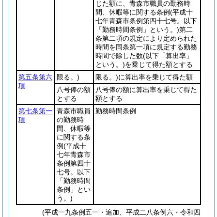
じた額に、青森市職員の勤務時
間、休暇等に関する条例
(平成十
七年青森市条例第四十七号。以下
「勤務時間条例」という。)
第二
条第二項の規定により定められた
時間を同条第一項に規定する勤務
時間で除した数
(以下「算出率」
という。)
を乗じて得た額とする
第五条第六
限る。)
限る。)に算出率を乗じて得た額
項
八号俸の額
八号俸の額に算出率を乗じて得た
とする
額とする
第七条第一
青森市職員
勤務時間条例
項
の勤務時
間、休暇等
に関する条
例
(平成十
七年青森市
条例第四十
七号。以下
「勤務時間
条例」とい
う。)
(平成一九条例五一・追加、平成二八条例六・令和四