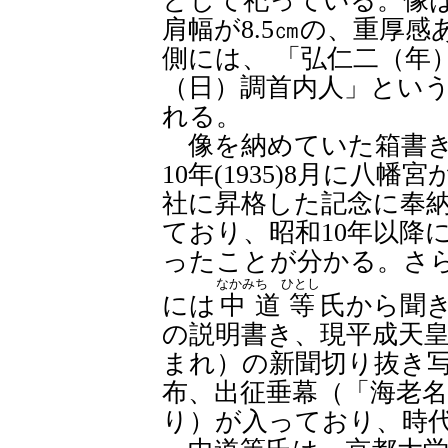
として祀っている。像は高
肩幅が8.5㎝の、重厚
側には、
「弘仁二（年
（日）調首内人」とい
れる。
像を納めていた箱書き
10年(1935)8月に八幡
社に昇格した記念に奉
ており、昭和10年以降
ったことが分かる。さ
なかみち ひとし
には
中道等
氏から聞
の説明書き、現平成天皇
まれ）の新聞切り抜き
布、出征垂幕（「海老
り）が入っており、時