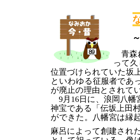
青森ね
って久
位置づけられていた坂
といわゆる征服者であ
が廃止の理由とされて
9月16日に、浪岡八幡
神宝である「伝坂上田
ができた。八幡宮は縁起
麻呂によって創建され