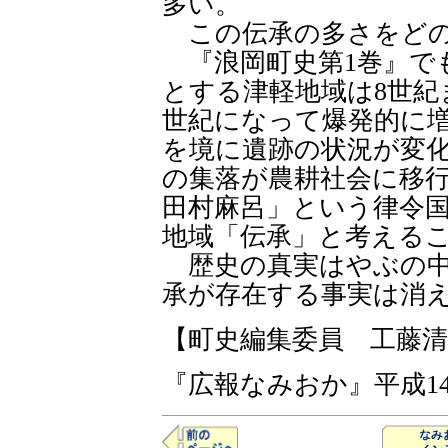
多い。
この伝承の多さをどの
『浪岡町史第1巻』で
とする津軽地域は8世紀
世紀になって爆発的に
を境に遺跡の状況が変
の集落が農耕社会に移
田村麻呂」という律令
地域「伝承」と考える
歴史の真実はやぶの中
承が存在する事実は消
【町史編集委員 工藤清
『広報なみおか』平成14年