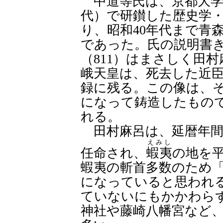
中道等氏は、京都大学
代）で研鑚した歴史学
り、昭和40年代まで青
であった。氏の説明書き
（811）はまさしく田
峨天皇は、死去した近
録に残る。この像は、
になって鋳造したもの
れる。
田村麻呂は、延暦年間（
えみし
任命され、
蝦夷
の地を
蝦夷の斬首多数のため
になっていると思われ
ていないにもかかわら
神社や藤崎八幡宮など