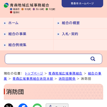
青森市ホームページ
青森地域広域事務組合
青森市
平内町
外ヶ浜町
今別町
蓬田村
ホーム
組合の概要
組合の事業
入札・契約
組合例規集
現在の位置：
トップページ
>
青森地域広域事務組合
>
組合の事
業
>
青森広域事務組合消防本部
>
消防団関係
> 消防団
消防団