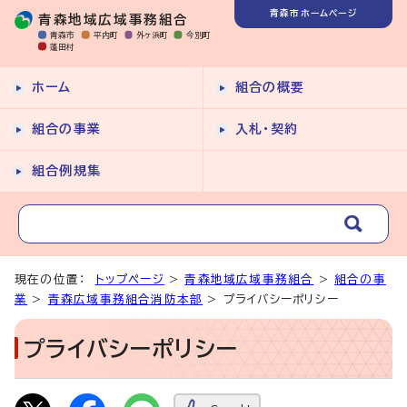
青森市ホームページ
青森地域広域事務組合
青森市
平内町
外ヶ浜町
今別町
蓬田村
ホーム
組合の概要
組合の事業
入札・契約
組合例規集
現在の位置：
トップページ
>
青森地域広域事務組合
>
組合の事
業
>
青森広域事務組合消防本部
> プライバシーポリシー
プライバシーポリシー