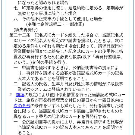
になったと認められる場合
七
IC定期券の使用に際し、運送約款に定める、定期券が
無効となる事項に該当した場合
八
その他不正乗車の手段として使用した場合
(令和七企管規程二・一部改正)
(紛失再発行)
第二十二条
記名式ICカードを紛失した場合で、当該記名式
ICカードの記名人が所定の申請書を提出したときは、次に
定める条件をいずれも満たす場合に限って、請求日翌日の
営業開始時間までに紛失した記名式ICカードの使用停止措
置及び再発行するために必要な帳票
(以下「再発行整理票」
という。)
交付の手続を行う。
一
申請書を提出するときは、公的証明書等の提示によ
り、再発行を請求する旅客が当該記名式ICカードの記名
人本人であることを証明できること。
二
記名人の氏名、生年月日及び性別等の情報がIC取扱事
業者のシステムに登録されていること。
2
前項
の規定により使用停止措置を行った当該記名式ICカー
ドは、旅客が再発行整理票交付日の翌日から十四日以内に
次の各号
の条件をいずれも満たした上、発行を請求した場
合に限って、当該記名式ICカード裏面に刻印されたものと
異なるカード番号の記名式ICカードを再発行する。
一
公的証明書等の提示により、再発行を請求する旅客が
当該記名式ICカードの記名人本人であることを証明でき
ること。