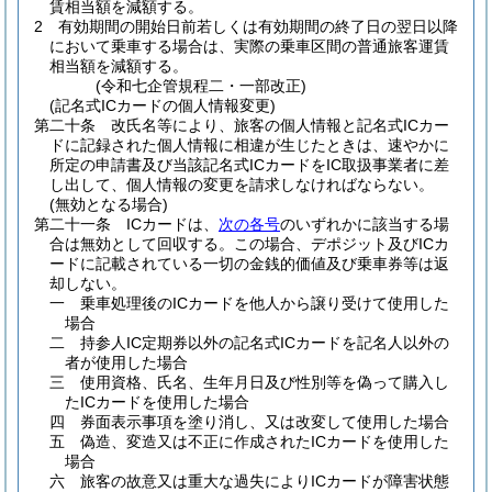
賃相当額を減額する。
2
有効期間の開始日前若しくは有効期間の終了日の翌日以降
において乗車する場合は、実際の乗車区間の普通旅客運賃
相当額を減額する。
(令和七企管規程二・一部改正)
(記名式ICカードの個人情報変更)
第二十条
改氏名等により、旅客の個人情報と記名式ICカー
ドに記録された個人情報に相違が生じたときは、速やかに
所定の申請書及び当該記名式ICカードをIC取扱事業者に差
し出して、個人情報の変更を請求しなければならない。
(無効となる場合)
第二十一条
ICカードは、
次の各号
のいずれかに該当する場
合は無効として回収する。
この場合、デポジット及びICカ
ードに記載されている一切の金銭的価値及び乗車券等は返
却しない。
一
乗車処理後のICカードを他人から譲り受けて使用した
場合
二
持参人IC定期券以外の記名式ICカードを記名人以外の
者が使用した場合
三
使用資格、氏名、生年月日及び性別等を偽って購入し
たICカードを使用した場合
四
券面表示事項を塗り消し、又は改変して使用した場合
五
偽造、変造又は不正に作成されたICカードを使用した
場合
六
旅客の故意又は重大な過失によりICカードが障害状態