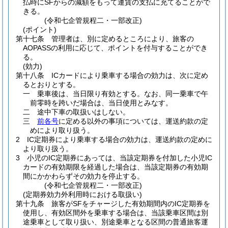
払時にSFからの減額をもって運賃の支払に充てることがで
きる。
(令和七企管規程二・一部改正)
(ポイント)
第十七条
管理者は、別に定めるところにより、旅客の
AOPASSの利用に応じて、ポイントを付与することができ
る。
(効力)
第十八条
ICカードにより乗車する場合の効力は、次に定め
るとおりとする。
一
乗車後は、当日限り有効とする。
なお、同一乗車で午
前零時を跨いだ場合は、当日使用とみなす。
二
途中下車の取扱いはしない。
三
前各号
に定める以外の事項については、運送約款の定
めにより取り扱う。
2
IC定期券により乗車する場合の効力は、運送約款の定めに
より取り扱う。
3
小児のIC定期券にあっては、当該定期券を付加した小児IC
カードの有効期限を経過した場合は、当該定期券の有効期
間にかかわらずその効力を停止する。
(令和七企管規程二・一部改正)
(定期券効力外利用時における取扱い)
第十九条
旅客がSFをチャージした有効期間内のIC定期券を
使用し、有効区間外を乗車する場合は、当該乗車区間は別
途乗車として取り扱い、別途乗車となる区間の普通旅客運