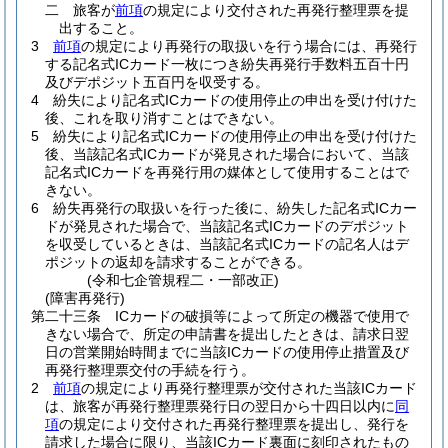
二
旅客が
前項
の規定により交付された再発行整理票を提
出すること。
3
前項
の規定により再発行の取扱いを行う場合には、再発行
する記名式ICカード一枚につき紛失再発行手数料五百十円
及びデポジット五百円を収受する。
4
紛失により記名式ICカードの使用停止の申出を受け付けた
後、これを取り消すことはできない。
5
紛失により記名式ICカードの使用停止の申出を受け付けた
後、当該記名式ICカードが発見された場合において、当該
記名式ICカードを再発行用の媒体として使用することはで
きない。
6
紛失再発行の取扱いを行った後に、紛失した記名式ICカー
ドが発見された場合で、当該記名式ICカードのデポジット
を収受しているときは、当該記名式ICカードの記名人はデ
ポジットの返却を請求することができる。
(令和七企管規程二・一部改正)
(障害再発行)
第二十三条
ICカードの破損等によって所定の機器で使用で
きない場合で、所定の申請書を提出したときは、請求日翌
日の営業開始時間までに当該ICカードの使用停止措置及び
再発行整理票交付の手続を行う。
2
前項
の規定により再発行整理票が交付された当該ICカード
は、旅客が再発行整理票発行日の翌日から十四日以内に
同
項
の規定により交付された再発行整理票を提出し、発行を
請求した場合に限り、当該ICカード裏面に刻印されたもの