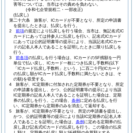
害等については、当市はその責めを負わない。
(令和七企管規程二・一部改正)
(払戻し)
第二十六条
旅客が、ICカードが不要となり、所定の申請書
を提出したときは、払戻しを行う。
2
前項
の規定により払戻しを行う場合、当市は、無記名式IC
カードにあっては持参人に払戻しを行い、記名式ICカード
にあっては公的証明書等の提示により、当該記名式ICカー
ドの記名人本人であることを証明したときに限り払戻しを
行う。
3
前各項
の払戻しを行う場合は、ICカードのSF残額を一円
単位で払い戻し、ICカード一枚につき払戻し手数料
(以下
「ICカード払戻し手数料」という。)
二百二十円
(ICカード
の払戻し額がICカード払戻し手数料に満たないときは、そ
の額)
を収受する。
4
旅客が、IC定期券に付加された定期券が不要となり、所定
の申請書を提出し、かつ、公的証明書等の提示により当該
IC定期券の記名人本人であることを証明した場合は、定期
券の払戻しを行う。
この場合、
条例
に定める払戻しを行
い、IC定期券から定期券のみを消去して返却する。
5
旅客が、IC定期券が不要となり、所定の申請書を提出し、
かつ、公的証明書等の提示により当該IC定期券の記名人本
人であることを証明した場合は、
条例
に定める定期券の払
戻し及び記名式ICカードの払戻しを行う。
この場合の払戻
し額は、定期券の払戻し額とSF残額の合算額とする。