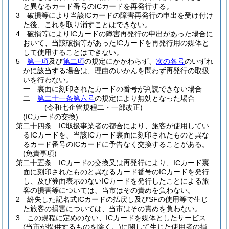
と異なるカード番号のICカードを再発行する。
3
破損等により当該ICカードの障害再発行の申出を受け付け
た後、これを取り消すことはできない。
4
破損等によりICカードの障害再発行の申出があった場合に
おいて、当該破損等があったICカードを再発行用の媒体と
して使用することはできない。
5
第一項
及び
第二項
の規定にかかわらず、
次の各号
のいずれ
かに該当する場合は、理由のいかんを問わず再発行の取扱
いを行わない。
一
裏面に刻印されたカードの番号が判読できない場合
二
第二十一条第六号
の規定により無効となった場合
(令和七企管規程二・一部改正)
(ICカードの交換)
第二十四条
IC取扱事業者の都合により、旅客が使用してい
るICカードを、当該ICカード裏面に刻印されたものと異な
るカード番号のICカードに予告なく交換することがある。
(免責事項)
第二十五条
ICカードの交換又は再発行により、ICカード裏
面に刻印されたものと異なるカード番号のICカードを発行
し、及び券面表示のないICカードを発行したことによる旅
客の損害等については、当市はその責めを負わない。
2
紛失した記名式ICカードの払戻し及びSFの使用等で生じ
た旅客の損害については、当市はその責めを負わない。
3
この規程に定めのない、ICカードを媒体としたサービス
(当市が提供するものを除く。)
に関して生じた使用者の損