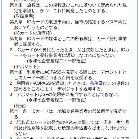
第七条
旅客は、この規程及びこれに基づいて定められた規
定を承認し、かつ、これに同意したものとする。
(取扱車両)
第八条
ICカードの取扱車両は、当市の指定するバス車両に
おいて行うものとする。
(ICカードの所有権)
第九条
ICカードの媒体としての所有権は、カード発行事業
者に帰属する。
2
ICカードが不要になったとき、又は失効したときは、ICカ
ードをカード発行事業者に返却しなければならない。
(令和七企管規程二・一部改正)
(デポジット)
第十条
利用者にAOPASSを発売する際には、デポジットと
してカード一枚につき五百円を収受する。
2
利用者がAOPASSを返却したときは、
条例
及びこの規程の
定めるところにより、デポジットを返却する。
3
デポジットはSFの使用等に充当することはできない。
(令和七企管規程二・一部改正)
(発売)
第十一条
ICカードは、地域交通事業者の営業所等で発売す
る。
2
記名式ICカードの発売の申込みに際しては、氏名、生年月
日及び性別等を記載した所定の申込書を提出しなければな
らない。