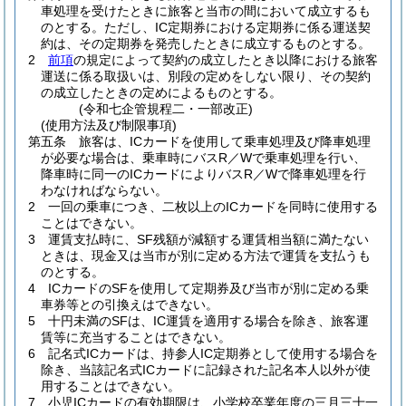
車処理を受けたときに旅客と当市の間において成立するも
のとする。
ただし、IC定期券における定期券に係る運送契
約は、その定期券を発売したときに成立するものとする。
2
前項
の規定によって契約の成立したとき以降における旅客
運送に係る取扱いは、別段の定めをしない限り、その契約
の成立したときの定めによるものとする。
(令和七企管規程二・一部改正)
(使用方法及び制限事項)
第五条
旅客は、ICカードを使用して乗車処理及び降車処理
が必要な場合は、乗車時にバスR／Wで乗車処理を行い、
降車時に同一のICカードによりバスR／Wで降車処理を行
わなければならない。
2
一回の乗車につき、二枚以上のICカードを同時に使用する
ことはできない。
3
運賃支払時に、SF残額が減額する運賃相当額に満たない
ときは、現金又は当市が別に定める方法で運賃を支払うも
のとする。
4
ICカードのSFを使用して定期券及び当市が別に定める乗
車券等との引換えはできない。
5
十円未満のSFは、IC運賃を適用する場合を除き、旅客運
賃等に充当することはできない。
6
記名式ICカードは、持参人IC定期券として使用する場合を
除き、当該記名式ICカードに記録された記名本人以外が使
用することはできない。
7
小児ICカードの有効期限は、小学校卒業年度の三月三十一