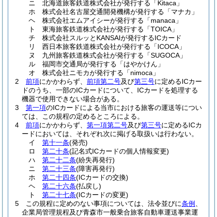
ニ
北海道旅客鉄道株式会社が発行する「Kitaca」
ホ
株式会社名古屋交通開発機構が発行する「マナカ」
ヘ
株式会社エムアイシーが発行する「manaca」
ト
東海旅客鉄道株式会社が発行する「TOICA」
チ
株式会社スルッとKANSAIが発行するICカード
リ
西日本旅客鉄道株式会社が発行する「ICOCA」
ヌ
九州旅客鉄道株式会社が発行する「SUGOCA」
ル
福岡市交通局が発行する「はやかけん」
オ
株式会社ニモカが発行する「nimoca」
2
前項
にかかわらず、
前項第二号
及び
第三号
に定めるICカー
ドのうち、一部のICカードについて、ICカードを処理する
機器で使用できない場合がある。
3
第一項
のICカードによる当市における旅客の運送等につい
ては、この規程の定めるところによる。
4
前項
にかかわらず、
第一項第二号
及び
第三号
に定めるICカ
ードにおいては、それぞれ次に掲げる取扱いは行わない。
イ
第十一条
(発売)
ロ
第二十条
(記名式ICカードの個人情報変更)
ハ
第二十二条
(紛失再発行)
ニ
第二十三条
(障害再発行)
ホ
第二十四条
(ICカードの交換)
ヘ
第二十六条
(払戻し)
ト
第二十七条
(ICカードの変更)
5
この規程に定めのない事項については、法令並びに
条例
、
企業局管理規程及び青森市一般乗合旅客自動車運送事業運