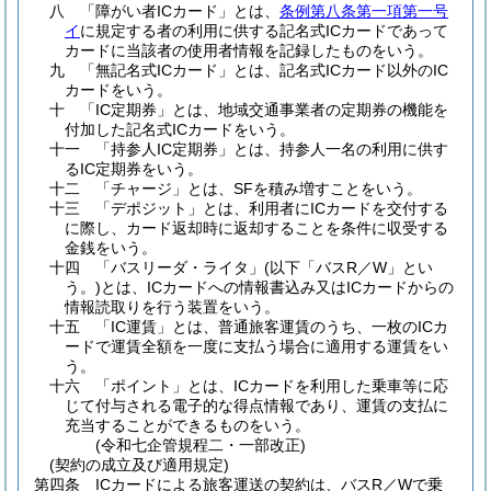
八
「障がい者ICカード」とは、
条例第八条第一項第一号
イ
に規定する者の利用に供する記名式ICカードであって
カードに当該者の使用者情報を記録したものをいう。
九
「無記名式ICカード」とは、記名式ICカード以外のIC
カードをいう。
十
「IC定期券」とは、地域交通事業者の定期券の機能を
付加した記名式ICカードをいう。
十一
「持参人IC定期券」とは、持参人一名の利用に供す
るIC定期券をいう。
十二
「チャージ」とは、SFを積み増すことをいう。
十三
「デポジット」とは、利用者にICカードを交付する
に際し、カード返却時に返却することを条件に収受する
金銭をいう。
十四
「バスリーダ・ライタ」
(以下「バスR／W」とい
う。)
とは、ICカードへの情報書込み又はICカードからの
情報読取りを行う装置をいう。
十五
「IC運賃」とは、普通旅客運賃のうち、一枚のICカ
ードで運賃全額を一度に支払う場合に適用する運賃をい
う。
十六
「ポイント」とは、ICカードを利用した乗車等に応
じて付与される電子的な得点情報であり、運賃の支払に
充当することができるものをいう。
(令和七企管規程二・一部改正)
(契約の成立及び適用規定)
第四条
ICカードによる旅客運送の契約は、バスR／Wで乗