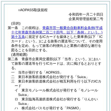
○AOPASS取扱規程
令和四年一月二十四日
企業局管理規程第二号
(目的)
第一条
この規程は、
青森市営一般乗合自動車料金条例
(平成
十七年青森市条例第二百二十四号。以下「条例」という。)
第十五条
に規定するICカードを媒体とした乗車券
(以下「IC
カード」という。)
による旅客の運送等について、その使用
条件を定め、もって旅客の利便向上と業務の適切な遂行を
図ることを目的とする。
(適用範囲)
第二条
青森市企業局交通部
(以下「当市」という。)
におい
て旅客の運送等を行うICカードは、次に掲げるとおりとす
る。
一
当市が発行する「AOPASS」
二
東日本旅客鉄道株式会社が発行する「Suica」
三
東日本旅客鉄道株式会社が相互利用を行う以下のICカ
ード
イ
東京モノレール株式会社が発行する「モノレール
Suica」
ロ
東京臨海高速鉄道株式会社が発行する「りんかい
Suica」
ハ
株式会社パスモが発行する「PASMO」