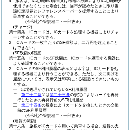
4
旅客は、IC定期券の障害又は機器の故障によりIC定期券が
使用できなくなった場合には、当市が認めたときに限り当
該IC定期券とレファレンスペーパーを提示することにより
乗車することができる。
(令和七企管規程二・一部改正)
(チャージ)
第十四条
ICカードは、ICカードを処理する機器によりチャ
ージすることができる。
2
ICカードの一枚当たりのSF残額は、二万円を超えること
はできない。
(SF残額の確認)
第十五条
ICカードのSF残額は、ICカードを処理する機器に
より確認することができる。
2
ICカードのSF利用履歴の表示又は印字は、ICカードを処
理する機器により行うことができる。
ただし、次に掲げる
履歴については、表示又は印字による確認はできないもの
とする。
一
出場処理がされていないSF利用履歴
二
第二十二条
又は
第二十三条
の規定によりカードを再発
行したときの再発行前のSF利用履歴
三
第二十四条
の規定によりカードを交換したときの交換
前のSF利用履歴
(令和七企管規程二・一部改正)
(運賃の減額)
第十六条
旅客がICカードを用いて乗車する場合、運賃の支