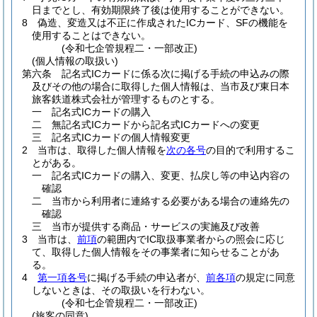
日までとし、有効期限終了後は使用することができない。
8
偽造、変造又は不正に作成されたICカード、SFの機能を
使用することはできない。
(令和七企管規程二・一部改正)
(個人情報の取扱い)
第六条
記名式ICカードに係る次に掲げる手続の申込みの際
及びその他の場合に取得した個人情報は、当市及び東日本
旅客鉄道株式会社が管理するものとする。
一
記名式ICカードの購入
二
無記名式ICカードから記名式ICカードへの変更
三
記名式ICカードの個人情報変更
2
当市は、取得した個人情報を
次の各号
の目的で利用するこ
とがある。
一
記名式ICカードの購入、変更、払戻し等の申込内容の
確認
二
当市から利用者に連絡する必要がある場合の連絡先の
確認
三
当市が提供する商品・サービスの実施及び改善
3
当市は、
前項
の範囲内でIC取扱事業者からの照会に応じ
て、取得した個人情報をその事業者に知らせることがあ
る。
4
第一項各号
に掲げる手続の申込者が、
前各項
の規定に同意
しないときは、その取扱いを行わない。
(令和七企管規程二・一部改正)
(旅客の同意)