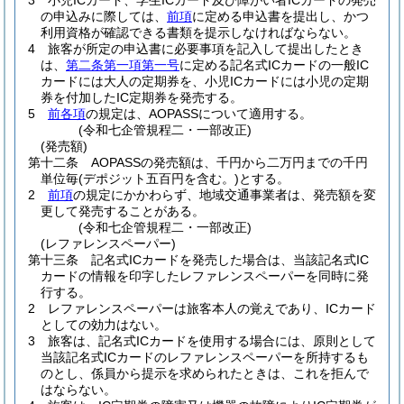
3
小児ICカード、学生ICカード及び障がい者ICカードの発売
の申込みに際しては、
前項
に定める申込書を提出し、かつ
利用資格が確認できる書類を提示しなければならない。
4
旅客が所定の申込書に必要事項を記入して提出したとき
は、
第二条第一項第一号
に定める記名式ICカードの一般IC
カードには大人の定期券を、小児ICカードには小児の定期
券を付加したIC定期券を発売する。
5
前各項
の規定は、AOPASSについて適用する。
(令和七企管規程二・一部改正)
(発売額)
第十二条
AOPASSの発売額は、千円から二万円までの千円
単位毎
(デポジット五百円を含む。)
とする。
2
前項
の規定にかかわらず、地域交通事業者は、発売額を変
更して発売することがある。
(令和七企管規程二・一部改正)
(レファレンスペーパー)
第十三条
記名式ICカードを発売した場合は、当該記名式IC
カードの情報を印字したレファレンスペーパーを同時に発
行する。
2
レファレンスペーパーは旅客本人の覚えであり、ICカード
としての効力はない。
3
旅客は、記名式ICカードを使用する場合には、原則として
当該記名式ICカードのレファレンスペーパーを所持するも
のとし、係員から提示を求められたときは、これを拒んで
はならない。