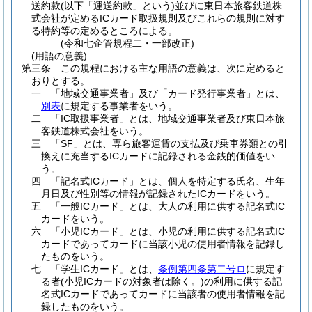
送約款
(以下「運送約款」という)
並びに東日本旅客鉄道株
式会社が定めるICカード取扱規則及びこれらの規則に対す
る特約等の定めるところによる。
(令和七企管規程二・一部改正)
(用語の意義)
第三条
この規程における主な用語の意義は、次に定めると
おりとする。
一
「地域交通事業者」及び「カード発行事業者」とは、
別表
に規定する事業者をいう。
二
「IC取扱事業者」とは、地域交通事業者及び東日本旅
客鉄道株式会社をいう。
三
「SF」とは、専ら旅客運賃の支払及び乗車券類との引
換えに充当するICカードに記録される金銭的価値をい
う。
四
「記名式ICカード」とは、個人を特定する氏名、生年
月日及び性別等の情報が記録されたICカードをいう。
五
「一般ICカード」とは、大人の利用に供する記名式IC
カードをいう。
六
「小児ICカード」とは、小児の利用に供する記名式IC
カードであってカードに当該小児の使用者情報を記録し
たものをいう。
七
「学生ICカード」とは、
条例第四条第二号ロ
に規定す
る者
(小児ICカードの対象者は除く。)
の利用に供する記
名式ICカードであってカードに当該者の使用者情報を記
録したものをいう。