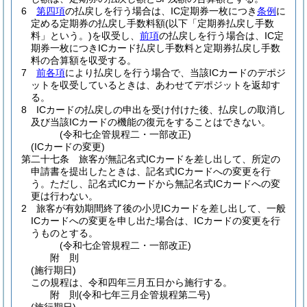
6
第四項
の払戻しを行う場合は、IC定期券一枚につき
条例
に
定める定期券の払戻し手数料額
(以下「定期券払戻し手数
料」という。)
を収受し、
前項
の払戻しを行う場合は、IC定
期券一枚につきICカード払戻し手数料と定期券払戻し手数
料の合算額を収受する。
7
前各項
により払戻しを行う場合で、当該ICカードのデポジ
ットを収受しているときは、あわせてデポジットを返却す
る。
8
ICカードの払戻しの申出を受け付けた後、払戻しの取消し
及び当該ICカードの機能の復元をすることはできない。
(令和七企管規程二・一部改正)
(ICカードの変更)
第二十七条
旅客が無記名式ICカードを差し出して、所定の
申請書を提出したときは、記名式ICカードへの変更を行
う。
ただし、記名式ICカードから無記名式ICカードへの変
更は行わない。
2
旅客が有効期間終了後の小児ICカードを差し出して、一般
ICカードへの変更を申し出た場合は、ICカードの変更を行
うものとする。
(令和七企管規程二・一部改正)
附
則
(施行期日)
この規程は、令和四年三月五日から施行する。
附
則
(令和七年三月
企管規程第二号)