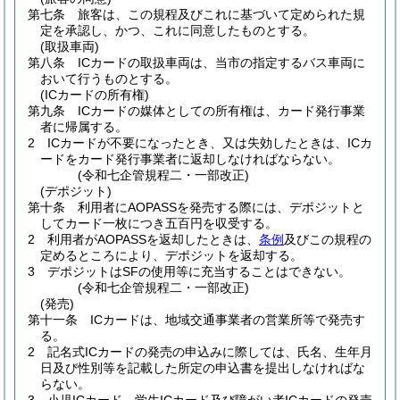
第七条
旅客は、この規程及びこれに基づいて定められた規
定を承認し、かつ、これに同意したものとする。
(取扱車両)
第八条
ICカードの取扱車両は、当市の指定するバス車両に
おいて行うものとする。
(ICカードの所有権)
第九条
ICカードの媒体としての所有権は、カード発行事業
者に帰属する。
2
ICカードが不要になったとき、又は失効したときは、ICカ
ードをカード発行事業者に返却しなければならない。
(令和七企管規程二・一部改正)
(デポジット)
第十条
利用者にAOPASSを発売する際には、デポジットと
してカード一枚につき五百円を収受する。
2
利用者がAOPASSを返却したときは、
条例
及びこの規程の
定めるところにより、デポジットを返却する。
3
デポジットはSFの使用等に充当することはできない。
(令和七企管規程二・一部改正)
(発売)
第十一条
ICカードは、地域交通事業者の営業所等で発売す
る。
2
記名式ICカードの発売の申込みに際しては、氏名、生年月
日及び性別等を記載した所定の申込書を提出しなければな
らない。