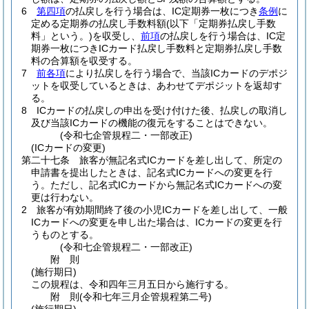
6
第四項
の払戻しを行う場合は、IC定期券一枚につき
条例
に
定める定期券の払戻し手数料額
(以下「定期券払戻し手数
料」という。)
を収受し、
前項
の払戻しを行う場合は、IC定
期券一枚につきICカード払戻し手数料と定期券払戻し手数
料の合算額を収受する。
7
前各項
により払戻しを行う場合で、当該ICカードのデポジ
ットを収受しているときは、あわせてデポジットを返却す
る。
8
ICカードの払戻しの申出を受け付けた後、払戻しの取消し
及び当該ICカードの機能の復元をすることはできない。
(令和七企管規程二・一部改正)
(ICカードの変更)
第二十七条
旅客が無記名式ICカードを差し出して、所定の
申請書を提出したときは、記名式ICカードへの変更を行
う。
ただし、記名式ICカードから無記名式ICカードへの変
更は行わない。
2
旅客が有効期間終了後の小児ICカードを差し出して、一般
ICカードへの変更を申し出た場合は、ICカードの変更を行
うものとする。
(令和七企管規程二・一部改正)
附
則
(施行期日)
この規程は、令和四年三月五日から施行する。
附
則
(令和七年三月
企管規程第二号)