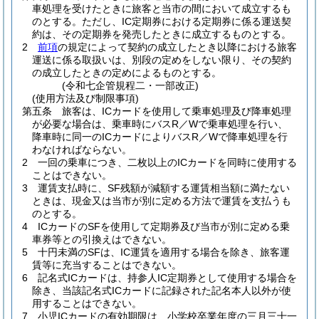
車処理を受けたときに旅客と当市の間において成立するも
のとする。
ただし、IC定期券における定期券に係る運送契
約は、その定期券を発売したときに成立するものとする。
2
前項
の規定によって契約の成立したとき以降における旅客
運送に係る取扱いは、別段の定めをしない限り、その契約
の成立したときの定めによるものとする。
(令和七企管規程二・一部改正)
(使用方法及び制限事項)
第五条
旅客は、ICカードを使用して乗車処理及び降車処理
が必要な場合は、乗車時にバスR／Wで乗車処理を行い、
降車時に同一のICカードによりバスR／Wで降車処理を行
わなければならない。
2
一回の乗車につき、二枚以上のICカードを同時に使用する
ことはできない。
3
運賃支払時に、SF残額が減額する運賃相当額に満たない
ときは、現金又は当市が別に定める方法で運賃を支払うも
のとする。
4
ICカードのSFを使用して定期券及び当市が別に定める乗
車券等との引換えはできない。
5
十円未満のSFは、IC運賃を適用する場合を除き、旅客運
賃等に充当することはできない。
6
記名式ICカードは、持参人IC定期券として使用する場合を
除き、当該記名式ICカードに記録された記名本人以外が使
用することはできない。
7
小児ICカードの有効期限は、小学校卒業年度の三月三十一