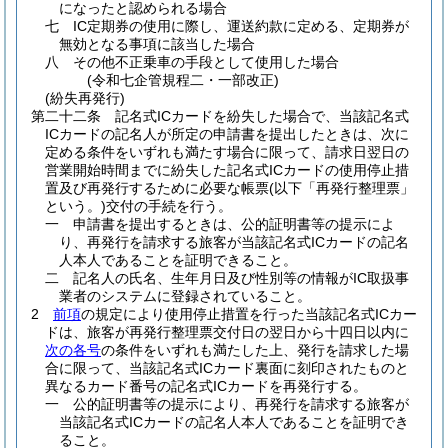
になったと認められる場合
七
IC定期券の使用に際し、運送約款に定める、定期券が
無効となる事項に該当した場合
八
その他不正乗車の手段として使用した場合
(令和七企管規程二・一部改正)
(紛失再発行)
第二十二条
記名式ICカードを紛失した場合で、当該記名式
ICカードの記名人が所定の申請書を提出したときは、次に
定める条件をいずれも満たす場合に限って、請求日翌日の
営業開始時間までに紛失した記名式ICカードの使用停止措
置及び再発行するために必要な帳票
(以下「再発行整理票」
という。)
交付の手続を行う。
一
申請書を提出するときは、公的証明書等の提示によ
り、再発行を請求する旅客が当該記名式ICカードの記名
人本人であることを証明できること。
二
記名人の氏名、生年月日及び性別等の情報がIC取扱事
業者のシステムに登録されていること。
2
前項
の規定により使用停止措置を行った当該記名式ICカー
ドは、旅客が再発行整理票交付日の翌日から十四日以内に
次の各号
の条件をいずれも満たした上、発行を請求した場
合に限って、当該記名式ICカード裏面に刻印されたものと
異なるカード番号の記名式ICカードを再発行する。
一
公的証明書等の提示により、再発行を請求する旅客が
当該記名式ICカードの記名人本人であることを証明でき
ること。