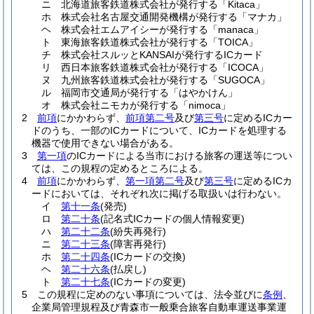
ニ
北海道旅客鉄道株式会社が発行する「Kitaca」
ホ
株式会社名古屋交通開発機構が発行する「マナカ」
ヘ
株式会社エムアイシーが発行する「manaca」
ト
東海旅客鉄道株式会社が発行する「TOICA」
チ
株式会社スルッとKANSAIが発行するICカード
リ
西日本旅客鉄道株式会社が発行する「ICOCA」
ヌ
九州旅客鉄道株式会社が発行する「SUGOCA」
ル
福岡市交通局が発行する「はやかけん」
オ
株式会社ニモカが発行する「nimoca」
2
前項
にかかわらず、
前項第二号
及び
第三号
に定めるICカー
ドのうち、一部のICカードについて、ICカードを処理する
機器で使用できない場合がある。
3
第一項
のICカードによる当市における旅客の運送等につい
ては、この規程の定めるところによる。
4
前項
にかかわらず、
第一項第二号
及び
第三号
に定めるICカ
ードにおいては、それぞれ次に掲げる取扱いは行わない。
イ
第十一条
(発売)
ロ
第二十条
(記名式ICカードの個人情報変更)
ハ
第二十二条
(紛失再発行)
ニ
第二十三条
(障害再発行)
ホ
第二十四条
(ICカードの交換)
ヘ
第二十六条
(払戻し)
ト
第二十七条
(ICカードの変更)
5
この規程に定めのない事項については、法令並びに
条例
、
企業局管理規程及び青森市一般乗合旅客自動車運送事業運