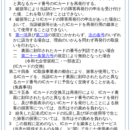
と異なるカード番号のICカードを再発行する。
3
破損等により当該ICカードの障害再発行の申出を受け付け
た後、これを取り消すことはできない。
4
破損等によりICカードの障害再発行の申出があった場合に
おいて、当該破損等があったICカードを再発行用の媒体と
して使用することはできない。
5
第一項
及び
第二項
の規定にかかわらず、
次の各号
のいずれ
かに該当する場合は、理由のいかんを問わず再発行の取扱
いを行わない。
一
裏面に刻印されたカードの番号が判読できない場合
二
第二十一条第六号
の規定により無効となった場合
(令和七企管規程二・一部改正)
(ICカードの交換)
第二十四条
IC取扱事業者の都合により、旅客が使用してい
るICカードを、当該ICカード裏面に刻印されたものと異な
るカード番号のICカードに予告なく交換することがある。
(免責事項)
第二十五条
ICカードの交換又は再発行により、ICカード裏
面に刻印されたものと異なるカード番号のICカードを発行
し、及び券面表示のないICカードを発行したことによる旅
客の損害等については、当市はその責めを負わない。
2
紛失した記名式ICカードの払戻し及びSFの使用等で生じ
た旅客の損害については、当市はその責めを負わない。
3
この規程に定めのない、ICカードを媒体としたサービス
(当市が提供するものを除く。)
に関して生じた使用者の損