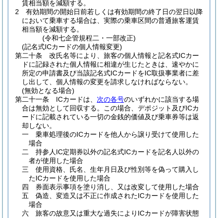
賃相当額を減額する。
2
有効期間の開始日前若しくは有効期間の終了日の翌日以降
において乗車する場合は、実際の乗車区間の普通旅客運賃
相当額を減額する。
(令和七企管規程二・一部改正)
(記名式ICカードの個人情報変更)
第二十条
改氏名等により、旅客の個人情報と記名式ICカー
ドに記録された個人情報に相違が生じたときは、速やかに
所定の申請書及び当該記名式ICカードをIC取扱事業者に差
し出して、個人情報の変更を請求しなければならない。
(無効となる場合)
第二十一条
ICカードは、
次の各号
のいずれかに該当する場
合は無効として回収する。
この場合、デポジット及びICカ
ードに記載されている一切の金銭的価値及び乗車券等は返
却しない。
一
乗車処理後のICカードを他人から譲り受けて使用した
場合
二
持参人IC定期券以外の記名式ICカードを記名人以外の
者が使用した場合
三
使用資格、氏名、生年月日及び性別等を偽って購入し
たICカードを使用した場合
四
券面表示事項を塗り消し、又は改変して使用した場合
五
偽造、変造又は不正に作成されたICカードを使用した
場合
六
旅客の故意又は重大な過失によりICカードが障害状態