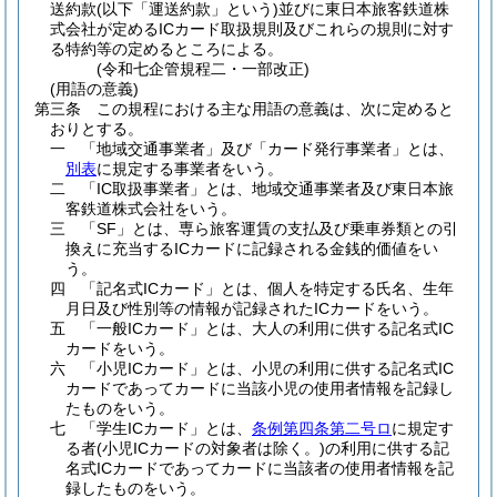
送約款
(以下「運送約款」という)
並びに東日本旅客鉄道株
式会社が定めるICカード取扱規則及びこれらの規則に対す
る特約等の定めるところによる。
(令和七企管規程二・一部改正)
(用語の意義)
第三条
この規程における主な用語の意義は、次に定めると
おりとする。
一
「地域交通事業者」及び「カード発行事業者」とは、
別表
に規定する事業者をいう。
二
「IC取扱事業者」とは、地域交通事業者及び東日本旅
客鉄道株式会社をいう。
三
「SF」とは、専ら旅客運賃の支払及び乗車券類との引
換えに充当するICカードに記録される金銭的価値をい
う。
四
「記名式ICカード」とは、個人を特定する氏名、生年
月日及び性別等の情報が記録されたICカードをいう。
五
「一般ICカード」とは、大人の利用に供する記名式IC
カードをいう。
六
「小児ICカード」とは、小児の利用に供する記名式IC
カードであってカードに当該小児の使用者情報を記録し
たものをいう。
七
「学生ICカード」とは、
条例第四条第二号ロ
に規定す
る者
(小児ICカードの対象者は除く。)
の利用に供する記
名式ICカードであってカードに当該者の使用者情報を記
録したものをいう。