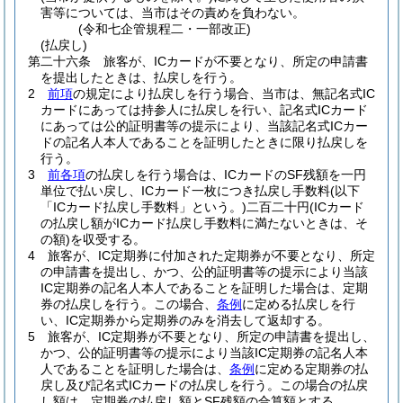
害等については、当市はその責めを負わない。
(令和七企管規程二・一部改正)
(払戻し)
第二十六条
旅客が、ICカードが不要となり、所定の申請書
を提出したときは、払戻しを行う。
2
前項
の規定により払戻しを行う場合、当市は、無記名式IC
カードにあっては持参人に払戻しを行い、記名式ICカード
にあっては公的証明書等の提示により、当該記名式ICカー
ドの記名人本人であることを証明したときに限り払戻しを
行う。
3
前各項
の払戻しを行う場合は、ICカードのSF残額を一円
単位で払い戻し、ICカード一枚につき払戻し手数料
(以下
「ICカード払戻し手数料」という。)
二百二十円
(ICカード
の払戻し額がICカード払戻し手数料に満たないときは、そ
の額)
を収受する。
4
旅客が、IC定期券に付加された定期券が不要となり、所定
の申請書を提出し、かつ、公的証明書等の提示により当該
IC定期券の記名人本人であることを証明した場合は、定期
券の払戻しを行う。
この場合、
条例
に定める払戻しを行
い、IC定期券から定期券のみを消去して返却する。
5
旅客が、IC定期券が不要となり、所定の申請書を提出し、
かつ、公的証明書等の提示により当該IC定期券の記名人本
人であることを証明した場合は、
条例
に定める定期券の払
戻し及び記名式ICカードの払戻しを行う。
この場合の払戻
し額は、定期券の払戻し額とSF残額の合算額とする。