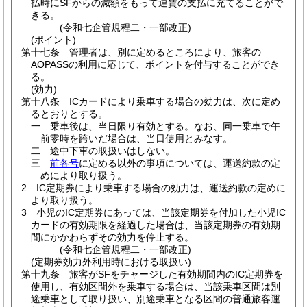
払時にSFからの減額をもって運賃の支払に充てることがで
きる。
(令和七企管規程二・一部改正)
(ポイント)
第十七条
管理者は、別に定めるところにより、旅客の
AOPASSの利用に応じて、ポイントを付与することができ
る。
(効力)
第十八条
ICカードにより乗車する場合の効力は、次に定め
るとおりとする。
一
乗車後は、当日限り有効とする。
なお、同一乗車で午
前零時を跨いだ場合は、当日使用とみなす。
二
途中下車の取扱いはしない。
三
前各号
に定める以外の事項については、運送約款の定
めにより取り扱う。
2
IC定期券により乗車する場合の効力は、運送約款の定めに
より取り扱う。
3
小児のIC定期券にあっては、当該定期券を付加した小児IC
カードの有効期限を経過した場合は、当該定期券の有効期
間にかかわらずその効力を停止する。
(令和七企管規程二・一部改正)
(定期券効力外利用時における取扱い)
第十九条
旅客がSFをチャージした有効期間内のIC定期券を
使用し、有効区間外を乗車する場合は、当該乗車区間は別
途乗車として取り扱い、別途乗車となる区間の普通旅客運