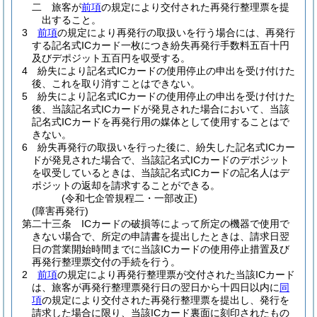
二
旅客が
前項
の規定により交付された再発行整理票を提
出すること。
3
前項
の規定により再発行の取扱いを行う場合には、再発行
する記名式ICカード一枚につき紛失再発行手数料五百十円
及びデポジット五百円を収受する。
4
紛失により記名式ICカードの使用停止の申出を受け付けた
後、これを取り消すことはできない。
5
紛失により記名式ICカードの使用停止の申出を受け付けた
後、当該記名式ICカードが発見された場合において、当該
記名式ICカードを再発行用の媒体として使用することはで
きない。
6
紛失再発行の取扱いを行った後に、紛失した記名式ICカー
ドが発見された場合で、当該記名式ICカードのデポジット
を収受しているときは、当該記名式ICカードの記名人はデ
ポジットの返却を請求することができる。
(令和七企管規程二・一部改正)
(障害再発行)
第二十三条
ICカードの破損等によって所定の機器で使用で
きない場合で、所定の申請書を提出したときは、請求日翌
日の営業開始時間までに当該ICカードの使用停止措置及び
再発行整理票交付の手続を行う。
2
前項
の規定により再発行整理票が交付された当該ICカード
は、旅客が再発行整理票発行日の翌日から十四日以内に
同
項
の規定により交付された再発行整理票を提出し、発行を
請求した場合に限り、当該ICカード裏面に刻印されたもの