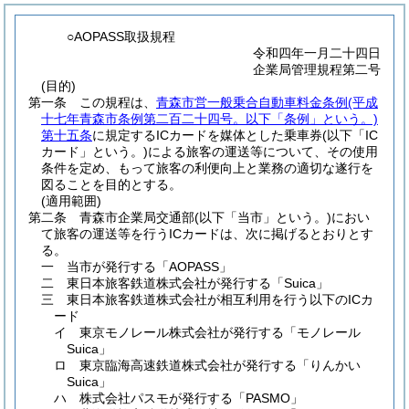
○AOPASS取扱規程
令和四年一月二十四日
企業局管理規程第二号
(目的)
第一条
この規程は、
青森市営一般乗合自動車料金条例
(平成
十七年青森市条例第二百二十四号。以下「条例」という。)
第十五条
に規定するICカードを媒体とした乗車券
(以下「IC
カード」という。)
による旅客の運送等について、その使用
条件を定め、もって旅客の利便向上と業務の適切な遂行を
図ることを目的とする。
(適用範囲)
第二条
青森市企業局交通部
(以下「当市」という。)
におい
て旅客の運送等を行うICカードは、次に掲げるとおりとす
る。
一
当市が発行する「AOPASS」
二
東日本旅客鉄道株式会社が発行する「Suica」
三
東日本旅客鉄道株式会社が相互利用を行う以下のICカ
ード
イ
東京モノレール株式会社が発行する「モノレール
Suica」
ロ
東京臨海高速鉄道株式会社が発行する「りんかい
Suica」
ハ
株式会社パスモが発行する「PASMO」