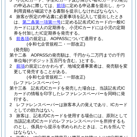
3
小児ICカード、学生ICカード及び障がい者ICカードの発売
の申込みに際しては、
前項
に定める申込書を提出し、かつ
利用資格が確認できる書類を提示しなければならない。
4
旅客が所定の申込書に必要事項を記入して提出したとき
は、
第二条第一項第一号
に定める記名式ICカードの一般IC
カードには大人の定期券を、小児ICカードには小児の定期
券を付加したIC定期券を発売する。
5
前各項
の規定は、AOPASSについて適用する。
(令和七企管規程二・一部改正)
(発売額)
第十二条
AOPASSの発売額は、千円から二万円までの千円
単位毎
(デポジット五百円を含む。)
とする。
2
前項
の規定にかかわらず、地域交通事業者は、発売額を変
更して発売することがある。
(令和七企管規程二・一部改正)
(レファレンスペーパー)
第十三条
記名式ICカードを発売した場合は、当該記名式IC
カードの情報を印字したレファレンスペーパーを同時に発
行する。
2
レファレンスペーパーは旅客本人の覚えであり、ICカード
としての効力はない。
3
旅客は、記名式ICカードを使用する場合には、原則として
当該記名式ICカードのレファレンスペーパーを所持するも
のとし、係員から提示を求められたときは、これを拒んで
はならない。