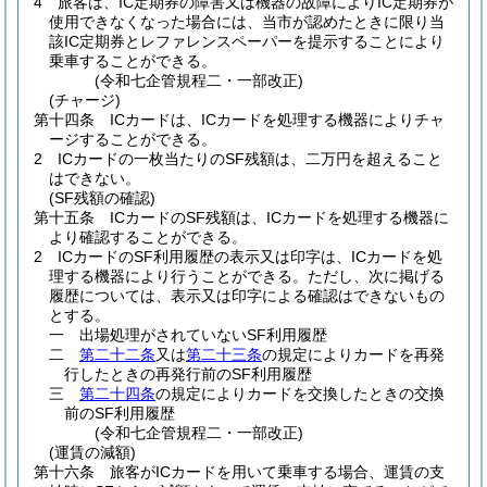
4
旅客は、IC定期券の障害又は機器の故障によりIC定期券が
使用できなくなった場合には、当市が認めたときに限り当
該IC定期券とレファレンスペーパーを提示することにより
乗車することができる。
(令和七企管規程二・一部改正)
(チャージ)
第十四条
ICカードは、ICカードを処理する機器によりチャ
ージすることができる。
2
ICカードの一枚当たりのSF残額は、二万円を超えること
はできない。
(SF残額の確認)
第十五条
ICカードのSF残額は、ICカードを処理する機器に
より確認することができる。
2
ICカードのSF利用履歴の表示又は印字は、ICカードを処
理する機器により行うことができる。
ただし、次に掲げる
履歴については、表示又は印字による確認はできないもの
とする。
一
出場処理がされていないSF利用履歴
二
第二十二条
又は
第二十三条
の規定によりカードを再発
行したときの再発行前のSF利用履歴
三
第二十四条
の規定によりカードを交換したときの交換
前のSF利用履歴
(令和七企管規程二・一部改正)
(運賃の減額)
第十六条
旅客がICカードを用いて乗車する場合、運賃の支