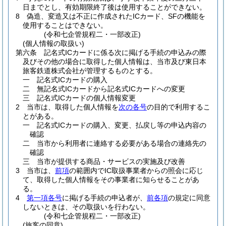
日までとし、有効期限終了後は使用することができない。
8
偽造、変造又は不正に作成されたICカード、SFの機能を
使用することはできない。
(令和七企管規程二・一部改正)
(個人情報の取扱い)
第六条
記名式ICカードに係る次に掲げる手続の申込みの際
及びその他の場合に取得した個人情報は、当市及び東日本
旅客鉄道株式会社が管理するものとする。
一
記名式ICカードの購入
二
無記名式ICカードから記名式ICカードへの変更
三
記名式ICカードの個人情報変更
2
当市は、取得した個人情報を
次の各号
の目的で利用するこ
とがある。
一
記名式ICカードの購入、変更、払戻し等の申込内容の
確認
二
当市から利用者に連絡する必要がある場合の連絡先の
確認
三
当市が提供する商品・サービスの実施及び改善
3
当市は、
前項
の範囲内でIC取扱事業者からの照会に応じ
て、取得した個人情報をその事業者に知らせることがあ
る。
4
第一項各号
に掲げる手続の申込者が、
前各項
の規定に同意
しないときは、その取扱いを行わない。
(令和七企管規程二・一部改正)
(旅客の同意)