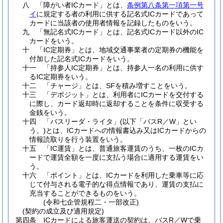
八
「障がい者ICカード」とは、
条例第八条第一項第一号
イ
に規定する者の利用に供する記名式ICカードであって
カードに当該者の使用者情報を記録したものをいう。
九
「無記名式ICカード」とは、記名式ICカード以外のIC
カードをいう。
十
「IC定期券」とは、地域交通事業者の定期券の機能を
付加した記名式ICカードをいう。
十一
「持参人IC定期券」とは、持参人一名の利用に供す
るIC定期券をいう。
十二
「チャージ」とは、SFを積み増すことをいう。
十三
「デポジット」とは、利用者にICカードを交付する
に際し、カード返却時に返却することを条件に収受する
金銭をいう。
十四
「バスリーダ・ライタ」
(以下「バスR／W」とい
う。)
とは、ICカードへの情報書込み又はICカードからの
情報読取りを行う装置をいう。
十五
「IC運賃」とは、普通旅客運賃のうち、一枚のICカ
ードで運賃全額を一度に支払う場合に適用する運賃をい
う。
十六
「ポイント」とは、ICカードを利用した乗車等に応
じて付与される電子的な得点情報であり、運賃の支払に
充当することができるものをいう。
(令和七企管規程二・一部改正)
(契約の成立及び適用規定)
第四条
ICカードによる旅客運送の契約は、バスR／Wで乗