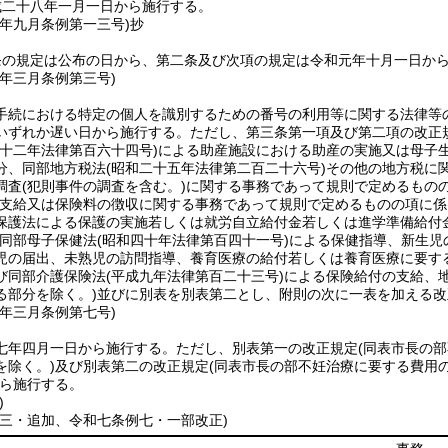
成二十八年一月一日から施行する。
元年九月
条例第一三号)
抄
条の規定は公布の日から、第二条及び次項の規定は令和元年十月一日か
六年三月
条例第三号)
手続における特定の個人を識別するための番号の利用等に関する法律等
いずれか遅い日から施行する。
ただし、第三条第一項及び第二項の改正
二十二年法律第百六十四号)
による助産施設における助産の実施又は母子
分、同部地方税法
(昭和二十五年法律第二百二十六号)
その他の地方税に
調査
(犯則事件の調査を含む。)
に関する事務であって規則で定めるもの
支給又は保険料の徴収に関する事務であって規則で定めるものの項に係
保護法による保護の実施若しくは就労自立給付金若しくは進学準備給付
同部母子保健法
(昭和四十年法律第百四十一号)
による保健指導、新生児
児の届出、未熟児の訪問指導、養育医療の給付若しくは養育医療に要す
び同部介護保険法
(平成九年法律第百二十三号)
による保険給付の支給、
る部分を除く。)
並びに別表を別表第二とし、附則の次に一表を加える改
七年三月
条例第七号)
七年四月一日から施行する。
ただし、別表第一の改正規定
(同表市長の
を除く。)
及び別表第二の改正規定
(同表市長の部不妊治療に要する費用
ら施行する。
)
例三・追加、令和七条例七・一部改正)