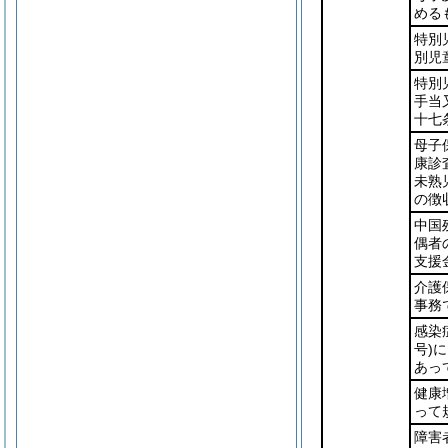
める
特別
別児
特別
手当
十七
母子
康診
未熟
の徴
中国
偶者
支援
介護
事務
感染
号)
に
あっ
健康
って
障害