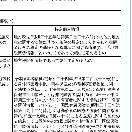
部改正)
特定個人情報
実施又
地方税法
(昭和二十五年法律第二百二十六号)
その他の地方
もの
税に関する法律に基づく条例の規定により算定した税額
又はその算定の基礎となる事項に関する情報
(以下「地方
税関係情報」という。)
であって規則で定めるもの
準備給
地方税関係情報であって規則で定めるもの
は徴収
地方税
身体障害者福祉法
(昭和二十四年法律第二百八十三号)
によ
であっ
る身体障害者手帳、精神保健及び精神障害者福祉に関す
る法律
(昭和二十五年法律第百二十三号)
による精神障害者
保健福祉手帳若しくは知的障害者福祉法
(昭和三十五年法
律第三十七号)
にいう知的障害者に関する情報
(以下「障害
者関係情報」という。)
、国民健康保険法
(昭和三十三年法
律第百九十二号)
若しくは高齢者の医療の確保に関する法
律
(昭和五十七年法律第八十号)
による医療に関する給付の
支給若しくは保険料の徴収に関する情報
(以下「医療保険
給付関係情報」という。)
又は介護保険法
(平成九年法律第
百二十三号)
による保険給付の支給、地域支援事業の実施