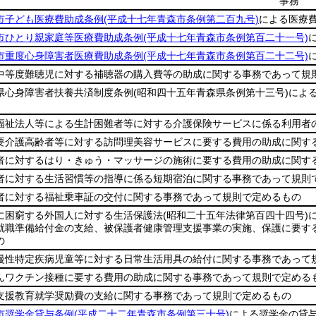
事務
市子ども医療費助成条例
(平成十七年青森市条例第二百九号)
による医療
市ひとり親家庭等医療費助成条例
(平成十七年青森市条例第百二十一号)
市重度心身障害者医療費助成条例
(平成十七年青森市条例第百二十二号)
中等度難聴児に対する補聴器の購入費等の助成に関する事務であって規
県心身障害者扶養共済制度条例
(昭和四十五年青森県条例第十三号)
によ
福祉法人等による生計困難者等に対する介護保険サービスに係る利用者
要介護高齢者等に対する訪問理美容サービスに要する費用の助成に関す
者に対するはり・きゅう・マッサージの施術に要する費用の助成に関す
者に対する生活習慣等の指導に係る短期宿泊に関する事務であって規則
者に対する福祉乗車証の交付に関する事務であって規則で定めるもの
に困窮する外国人に対する生活保護法
(昭和二十五年法律第百四十四号)
就職準備給付金の支給、被保護者健康管理支援事業の実施、保護に要す
の
慢性特定疾病児童等に対する日常生活用具の給付に関する事務であって
んワクチン接種に要する費用の助成に関する事務であって規則で定める
支援教育就学奨励費の支給に関する事務であって規則で定めるもの
市奨学金貸与条例
(平成二十二年青森市条例第三十号)
による奨学金の貸