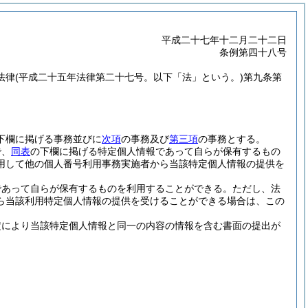
平成二十七年十二月二十二日
条例第四十八号
法律
(平成二十五年法律第二十七号。以下「法」という。)
第九条第
下欄に掲げる事務並びに
次項
の事務及び
第三項
の事務とする。
で、
同表
の下欄に掲げる特定個人情報であって自らが保有するもの
用して他の個人番号利用事務実施者から当該特定個人情報の提供を
であって自らが保有するものを利用することができる。
ただし、法
ら当該利用特定個人情報の提供を受けることができる場合は、この
定により当該特定個人情報と同一の内容の情報を含む書面の提出が