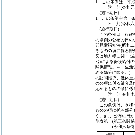
1
この条例は、平
附
則
(令和
(施行期日)
1
この条例中第一
附
則
(令和
(施行期日)
この条例は、行政
の条例の公布の日の
部児童福祉法
(昭和
るものの項に係る部
又は地方税に関する
号)
による保険給付の
関係情報」を「生活
める部分に限る。)
、
の訪問指導、低体重
のの項に係る部分及
定めるものの項に係
附
則
(令和
(施行期日)
この条例は、令和
ものの項に係る部分
く。)
は、公布の日か
別表第一
(第三条関係
(令和六条