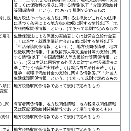
若しくは保険料の徴収に関する情報
(以下「介護保険給付
等関係情報」という。)
であって規則で定めるもの
号に規
地方税法その他の地方税に関する法律及びこれらの法律
に基づく条例による地方税の徴収に関する情報
(以下「地
方税徴収関係情報」という。)
であって規則で定めるもの
て規則
生活保護法による保護の実施若しくは就労自立給付金若
しくは進学・就職準備給付金の支給に関する情報
(以下
「生活保護関係情報」という。)
、地方税関係情報、地方
税徴収関係情報、中国残留邦人等支援給付等の支給に関
する情報
(以下「中国残留邦人等支援給付等関係情報」と
いう。)
又は生活に困窮する外国人に対する生活保護法に
準じて行う保護の実施若しくは就労自立給付金若しくは
進学・就職準備給付金の支給に関する情報
(以下「外国人
生活保護関係情報」という。)
であって規則で定めるもの
六項に
地方税徴収関係情報であって規則で定めるもの
変更
収に関
障害者関係情報、地方税関係情報、地方税徴収関係情報
又は医療保険給付関係情報であって規則で定めるもの
の貸付
地方税徴収関係情報であって規則で定めるもの
則で定
地方税徴収関係情報であって規則で定めるもの