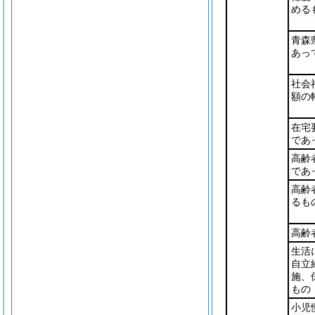
める
青森
あっ
社会
額の
在宅
であ
高齢
であ
高齢
るも
高齢
生活
自立
施、
もの
小児