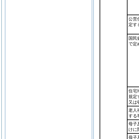
公営
定す
国民
で定
住宅
規定
又は
老人
する
母子
けに
母子