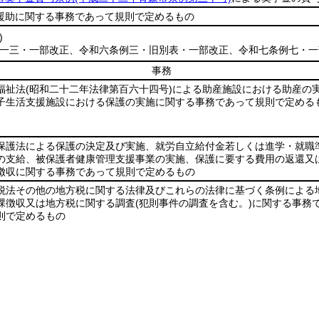
援助に関する事務であって規則で定めるもの
)
例一三・一部改正、令和六条例三・旧別表・一部改正、令和七条例七・一
事務
福祉法
(昭和二十二年法律第百六十四号)
による助産施設における助産の
子生活支援施設における保護の実施に関する事務であって規則で定める
保護法による保護の決定及び実施、就労自立給付金若しくは進学・就職
の支給、被保護者健康管理支援事業の実施、保護に要する費用の返還又
徴収に関する事務であって規則で定めるもの
税法その他の地方税に関する法律及びこれらの法律に基づく条例による
課徴収又は地方税に関する調査
(犯則事件の調査を含む。)
に関する事務
則で定めるもの