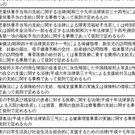
もの
児童扶養手当等の支給に関する法律
(昭和三十九年法律第百三十四号)
に
童扶養手当の支給に関する事務であって規則で定めるもの
児童扶養手当等の支給に関する法律による障害児福祉手当若しくは特別
又は国民年金法等の一部を改正する法律
(昭和六十年法律第三十四号)
附
条第一項の福祉手当の支給に関する事務であって規則で定めるもの
保健法
(昭和四十年法律第百四十一号)
による保健指導、新生児の訪問指
査、妊娠の届出、母子健康手帳の交付、妊産婦の訪問指導、低体重児の
児の訪問指導、養育医療の給付若しくは養育医療に要する費用の支給又
収に関する事務であって規則で定めるもの
残留邦人等の円滑な帰国の促進並びに永住帰国した中国残留邦人等及び
の自立の支援に関する法律
(平成六年法律第三十号)
による支援給付又は
金の支給に関する事務であって規則で定めるもの
保険法による保険給付の支給、地域支援事業の実施又は保険料の徴収に
であって規則で定めるもの
症の予防及び感染症の患者に対する医療に関する法律
(平成十年法律第
よる入院の勧告若しくは措置、費用の負担又は療養費の支給に関する事
て規則で定めるもの
増進法
(平成十四年法律第百三号)
による健康増進事業の実施に関する事
規則で定めるもの
者の日常生活及び社会生活を総合的に支援するための法律
(平成十七年