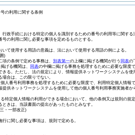
番号の利用に関する条例
、行政手続における特定の個人を識別するための番号の利用等に関する
番号の利用に関し必要な事項を定めるものとする。
おいて使用する用語の意義は、法において使用する用語の例による。
囲)
二項の条例で定める事務は、
別表第一
の上欄に掲げる機関が行う
同表
の
に掲げる機関は、
同表
の中欄に掲げる事務を処理するために必要な限度
できる。
ただし、法の規定により、情報提供ネットワークシステムを使
る場合は、この限りでない。
定個人番号利用事務を処理するために必要な限度で、利用特定個人情報
報提供ネットワークシステムを使用して他の個人番号利用事務実施者か
よる特定個人情報の利用ができる場合において、他の条例又は規則の規
るときは、当該書面の提出があったものとみなす。
三・一部改正)
施行に関し必要な事項は、規則で定める。