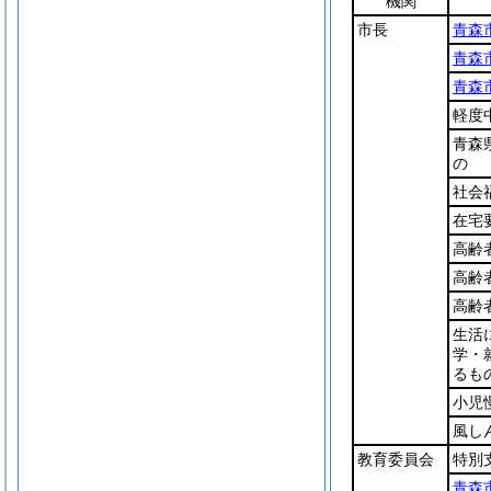
機関
市長
青森
青森
青森
軽度
青森
の
社会
在宅
高齢
高齢
高齢
生活
学・
るも
小児
風し
教育委員会
特別
青森