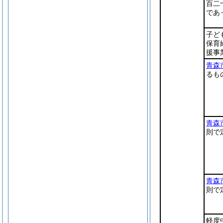
百二
であ
子ど
保育
援事
青森
るも
青森
則で
青森
則で
軽度