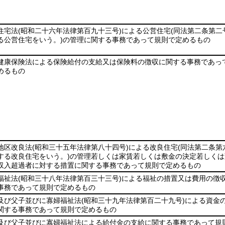
住宅法
(昭和二十六年法律第百九十三号)
による公営住宅
(同法第二条第二
る公営住宅をいう。)
の管理に関する事務であって規則で定めるもの
健康保険法による保険給付の支給又は保険料の徴収に関する事務であっ
めるもの
地区改良法
(昭和三十五年法律第八十四号)
による改良住宅
(同法第二条第
する改良住宅をいう。)
の管理若しくは家賃若しくは敷金の決定若しくは
収入超過者に対する措置に関する事務であって規則で定めるもの
福祉法
(昭和三十八年法律第百三十三号)
による福祉の措置又は費用の徴
事務であって規則で定めるもの
及び父子並びに寡婦福祉法
(昭和三十九年法律第百二十九号)
による資金
関する事務であって規則で定めるもの
及び父子並びに寡婦福祉法による給付金の支給に関する事務であって規