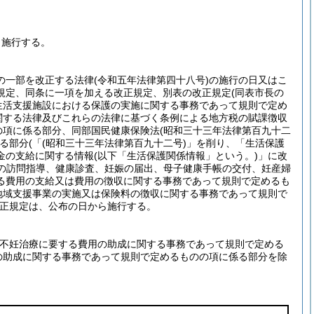
ら施行する。
の一部を改正する法律
(令和五年法律第四十八号)
の施行の日又はこ
規定、同条に一項を加える改正規定、別表の改正規定
(同表市長の
生活支援施設における保護の実施に関する事務であって規則で定め
関する法律及びこれらの法律に基づく条例による地方税の賦課徴収
の項に係る部分、同部国民健康保険法
(昭和三十三年法律第百九十二
る部分
(「
(昭和三十三年法律第百九十二号)
」を削り、「生活保護
金の支給に関する情報
(以下「生活保護関係情報」という。)
」に改
の訪問指導、健康診査、妊娠の届出、母子健康手帳の交付、妊産婦
る費用の支給又は費用の徴収に関する事務であって規則で定めるも
地域支援事業の実施又は保険料の徴収に関する事務であって規則で
正規定は、公布の日から施行する。
部不妊治療に要する費用の助成に関する事務であって規則で定める
の助成に関する事務であって規則で定めるものの項に係る部分を除