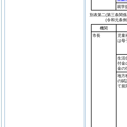
就学
別表第二
(第三条関係
(令和元条
機関
市長
児童
は母
生活
付金
金の
地方
の賦
て規