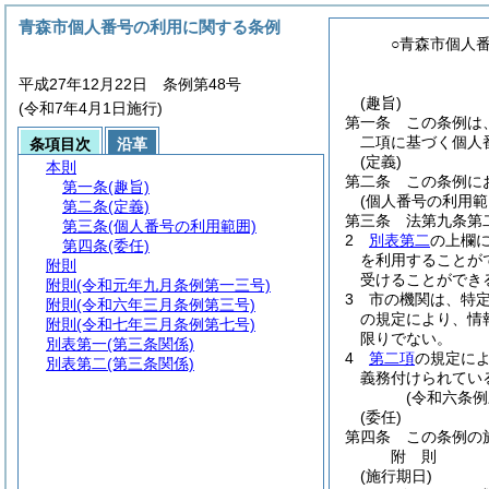
青森市個人番号の利用に関する条例
○青森市個人
平成27年12月22日 条例第48号
(趣旨)
(令和7年4月1日施行)
第一条
この条例は
二項に基づく個人
条項目次
沿革
(定義)
本則
第二条
この条例に
第一条
(趣旨)
(個人番号の利用範
第二条
(定義)
第三条
法第九条第
第三条
(個人番号の利用範囲)
2
別表第二
の上欄
第四条
(委任)
を利用することが
附則
受けることができ
附則
(令和元年九月条例第一三号)
3
市の機関は、特
附則
(令和六年三月条例第三号)
の規定により、情
附則
(令和七年三月条例第七号)
限りでない。
別表第一
(第三条関係)
4
第二項
の規定に
別表第二
(第三条関係)
義務付けられてい
(令和六条例
(委任)
第四条
この条例の
附
則
(施行期日)