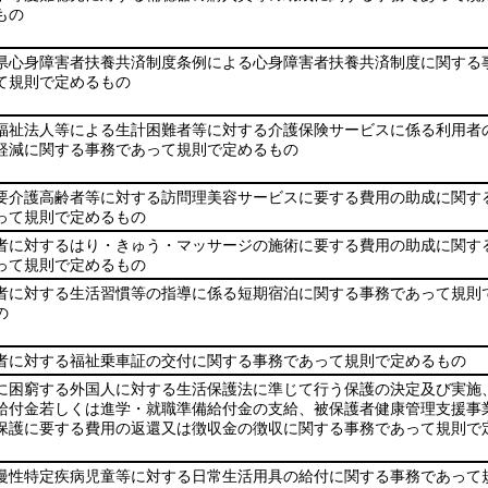
もの
県心身障害者扶養共済制度条例による心身障害者扶養共済制度に関する
て規則で定めるもの
福祉法人等による生計困難者等に対する介護保険サービスに係る利用者
軽減に関する事務であって規則で定めるもの
要介護高齢者等に対する訪問理美容サービスに要する費用の助成に関す
って規則で定めるもの
者に対するはり・きゅう・マッサージの施術に要する費用の助成に関す
って規則で定めるもの
者に対する生活習慣等の指導に係る短期宿泊に関する事務であって規則
の
者に対する福祉乗車証の交付に関する事務であって規則で定めるもの
に困窮する外国人に対する生活保護法に準じて行う保護の決定及び実施
給付金若しくは進学・就職準備給付金の支給、被保護者健康管理支援事
保護に要する費用の返還又は徴収金の徴収に関する事務であって規則で
慢性特定疾病児童等に対する日常生活用具の給付に関する事務であって