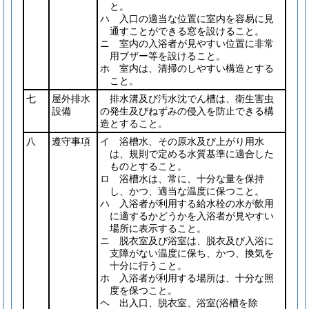
と。
ハ 入口の適当な位置に室内を容易に見
通すことができる窓を設けること。
ニ 室内の入浴者が見やすい位置に非常
用ブザー等を設けること。
ホ 室内は、清掃のしやすい構造とする
こと。
七
屋外排水
排水溝及び汚水沈でん槽は、衛生害虫
設備
の発生及びねずみの侵入を防止できる構
造とすること。
八
遵守事項
イ 浴槽水、その原水及び上がり用水
は、規則で定める水質基準に適合した
ものとすること。
ロ 浴槽水は、常に、十分な量を保持
し、かつ、適当な温度に保つこと。
ハ 入浴者が利用する給水栓の水が飲用
に適するかどうかを入浴者が見やすい
場所に表示すること。
ニ 脱衣室及び浴室は、脱衣及び入浴に
支障がない温度に保ち、かつ、換気を
十分に行うこと。
ホ 入浴者が利用する場所は、十分な照
度を保つこと。
ヘ 出入口、脱衣室、浴室
(浴槽を除