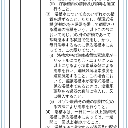
(iii)
貯湯槽内の清掃及び消毒を適宜
行うこと。
(3)
浴槽水について次のいずれかの措
置を講ずること。ただし、循環式浴
槽
(浴槽水をろ過器を通して循環させ
る構造の浴槽をいう。以下この号に
おいて同じ。)
以外の浴槽であって、
常時溢水する状態で使用し、かつ、
毎日消毒するものに係る浴槽水にあ
っては、この限りでない。
(i)
浴槽水中の遊離残留塩素濃度が一
リットルにつき〇・二ミリグラム
以上になるよう塩素系薬剤による
消毒を行い、遊離残留塩素濃度を
適宜測定すること。この場合にお
いて、当該浴槽水が循環式浴槽に
係る浴槽水であるときは、塩素系
薬剤をろ過器の直前に注入し、又
は投入すること。
(ii)
オゾン殺菌その他の規則で定め
る方法により消毒を行うこと。
(4)
浴槽水は、一日に一回以上
(循環式
浴槽に係る浴槽水にあっては、一週
間に一回以上)
換水すること。
(5)
浴槽
(
(6)
に規定するろ過器及び配管