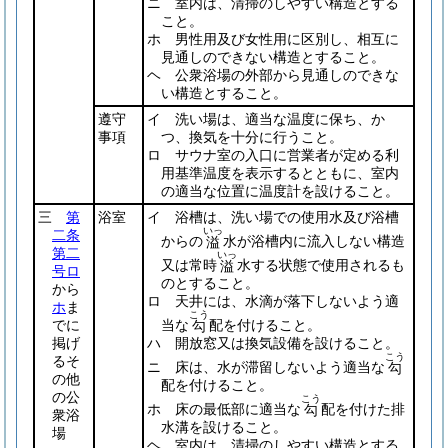
ニ 室内は、清掃のしやすい構造とする
こと。
ホ 男性用及び女性用に区別し、相互に
見通しのできない構造とすること。
ヘ 公衆浴場の外部から見通しのできな
い構造とすること。
遵守
イ 洗い場は、適当な温度に保ち、か
事項
つ、換気を十分に行うこと。
ロ サウナ室の入口に営業者が定める利
用基準温度を表示するとともに、室内
の適当な位置に温度計を設けること。
三
第
浴室
イ 浴槽は、洗い場での使用水及び浴槽
いっ
二条
からの
水が浴槽内に流入しない構造
溢
第二
いっ
又は常時
水する状態で使用されるも
溢
号ロ
のとすること。
から
ロ 天井には、水滴が落下しないよう適
ホ
ま
こう
でに
当な
配を付けること。
勾
掲げ
ハ 開放窓又は換気設備を設けること。
こう
るそ
ニ 床は、水が滞留しないよう適当な
勾
の他
配を付けること。
の公
こう
ホ 床の最低部に適当な
配を付けた排
勾
衆浴
水溝を設けること。
場
ヘ 室内は、清掃のしやすい構造とする