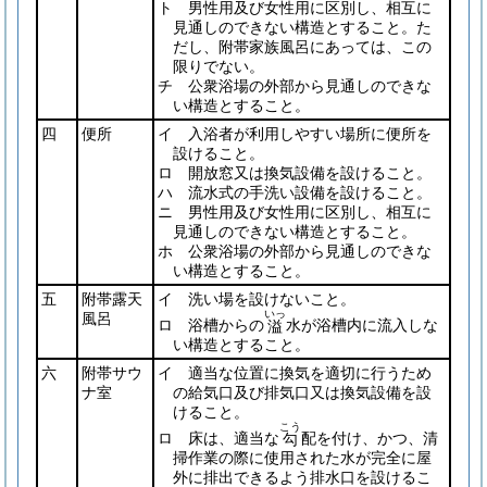
ト 男性用及び女性用に区別し、相互に
見通しのできない構造とすること。た
だし、附帯家族風呂にあっては、この
限りでない。
チ 公衆浴場の外部から見通しのできな
い構造とすること。
四
便所
イ 入浴者が利用しやすい場所に便所を
設けること。
ロ 開放窓又は換気設備を設けること。
ハ 流水式の手洗い設備を設けること。
ニ 男性用及び女性用に区別し、相互に
見通しのできない構造とすること。
ホ 公衆浴場の外部から見通しのできな
い構造とすること。
五
附帯露天
イ 洗い場を設けないこと。
いっ
風呂
ロ 浴槽からの
水が浴槽内に流入しな
溢
い構造とすること。
六
附帯サウ
イ 適当な位置に換気を適切に行うため
ナ室
の給気口及び排気口又は換気設備を設
けること。
こう
ロ 床は、適当な
配を付け、かつ、清
勾
掃作業の際に使用された水が完全に屋
外に排出できるよう排水口を設けるこ