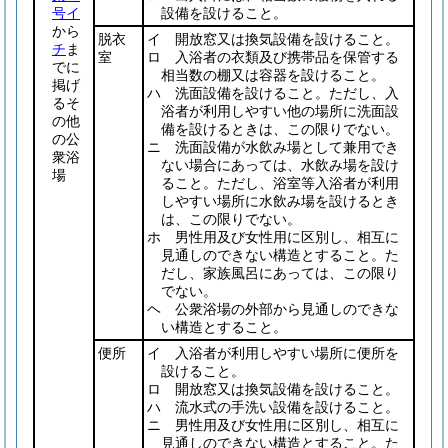
号イ
設備を設けること。
から
脱衣
イ 開放窓又は換気設備を設けること。
チ
ま
室
ロ 入浴者の衣類及び携帯品を保管する
でに
相当数の棚又は容器を設けること。
掲げ
ハ 洗面設備を設けること。ただし、入
るそ
浴者が利用しやすい他の場所に洗面設
の他
備を設けるときは、この限りでない。
の公
ニ 洗面設備が水飲み場として兼用でき
衆浴
ない場合にあっては、水飲み場を設け
場
ること。ただし、浴室等入浴者が利用
しやすい場所に水飲み場を設けるとき
は、この限りでない。
ホ 男性用及び女性用に区別し、相互に
見通しのできない構造とすること。た
だし、家族風呂にあっては、この限り
でない。
ヘ 公衆浴場の外部から見通しのできな
い構造とすること。
便所
イ 入浴者が利用しやすい場所に便所を
設けること。
ロ 開放窓又は換気設備を設けること。
ハ 流水式の手洗い設備を設けること。
ニ 男性用及び女性用に区別し、相互に
見通しのできない構造とすること。た