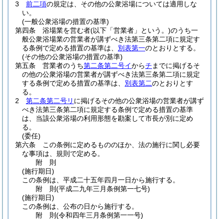
3
前二項
の規定は、その他の公衆浴場については適用しな
い。
(一般公衆浴場の措置の基準)
第四条
浴場業を営む者
(以下「営業者」という。)
のうち一
般公衆浴場業の営業者が講ずべき法第三条第二項に規定す
る条例で定める措置の基準は、
別表第一
のとおりとする。
(その他の公衆浴場の措置の基準)
第五条
営業者のうち
第二条第二号イ
から
チ
までに掲げるそ
の他の公衆浴場の営業者が講ずべき法第三条第二項に規定
する条例で定める措置の基準は、
別表第二
のとおりとす
る。
2
第二条第二号リ
に掲げるその他の公衆浴場の営業者が講ず
べき法第三条第二項に規定する条例で定める措置の基準
は、当該公衆浴場の利用形態を勘案して市長が別に定め
る。
(委任)
第六条
この条例に定めるもののほか、法の施行に関し必要
な事項は、規則で定める。
附
則
(施行期日)
この条例は、平成二十五年四月一日から施行する。
附
則
(平成二九年三月
条例第一七号)
(施行期日)
この条例は、公布の日から施行する。
附
則
(令和四年三月
条例第一一号)