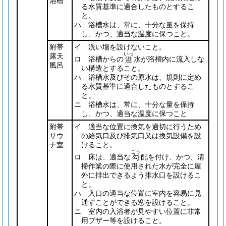
浴槽
る水質基準に適合したものとするこ
と。
ハ 浴槽水は、常に、十分な量を保持
し、かつ、適当な温度に保つこと。
附帯
イ 洗い場を設けないこと。
いっ
露天
ロ 浴槽からの
水が浴槽内に流入しな
溢
風呂
い構造とすること。
ハ 浴槽水及びその原水は、規則に定め
る水質基準に適合したものとするこ
と。
ニ 浴槽水は、常に、十分な量を保持
し、かつ、適当な温度に保つこと
附帯
イ 適当な位置に換気を適切に行うため
サウ
の給気口及び排気口又は換気設備を設
ナ室
けること。
こう
ロ 床は、適当な
配を付け、かつ、清
勾
掃作業の際に使用された水が完全に屋
外に排出できるよう排水口を設けるこ
と。
ハ 入口の適当な位置に室内を容易に見
通すことができる窓を設けること。
ニ 室内の入浴者が見やすい位置に非常
用ブザー等を設けること。