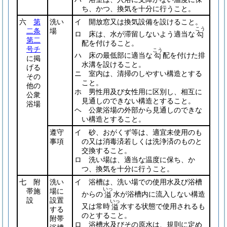
ち、かつ、換気を十分に行うこと。
六
第
洗い
イ 開放窓又は換気設備を設けること。
こう
二条
場
ロ 床は、水が滞留しないよう適当な
勾
第二
配を付けること。
号チ
こう
ハ 床の最低部に適当な
配を付けた排
勾
に掲
水溝を設けること。
げる
ニ 室内は、清掃のしやすい構造とする
その
こと。
他の
ホ 男性用及び女性用に区別し、相互に
公衆
見通しのできない構造とすること。
浴場
ヘ 公衆浴場の外部から見通しのできな
い構造とすること。
遵守
イ 砂、おがくず等は、適宜未使用のも
事項
の又は消毒済若しくは洗浄済のものと
交換すること。
ロ 洗い場は、適当な温度に保ち、か
つ、換気を十分に行うこと。
七 附
洗い
イ 浴槽は、洗い場での使用水及び浴槽
いっ
帯施
場に
からの
水が浴槽内に流入しない構造
溢
設
設置
いっ
又は常時
水する状態で使用されるも
溢
する
のとすること。
附帯
ロ 浴槽水及びその原水は、規則に定め