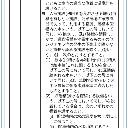
とともに室内の適当な位置に温度計を
設けること。
ヨ 入浴施設
(利用者を入浴させる施設
(浴
槽を有しない施設、公衆浴場の家族風
呂であって、利用する都度、浴槽水
(浴
槽内の水をいう。以下この号において
同じ。)
を換水し、及び浴槽を清掃し、
かつ、適宜浴槽を消毒するものその他
レジオネラ症の発生の予防上支障がな
いと市長が認める施設を除く。)
をい
う。)
は、次のとおりとすること。
(1)
原水
(浴槽水を再利用せずに浴槽又
は給水栓
(これに類するものを含む。
以下この号において同じ。)
に直接供
給される水をいう。以下この号にお
いて同じ。)
は、規則で定めるレジオ
ネラ属菌に係る水質基準に適合した
ものとすること。
(2)
貯湯槽
(原水を貯留する設備をい
う。以下この号において同じ。)
を設
置している場合は、次のいずれかの
措置を講ずること。
(i)
貯湯槽内の水の温度を六十度以上
に保つこと。
(ii)
貯湯槽内の水を消毒すること。