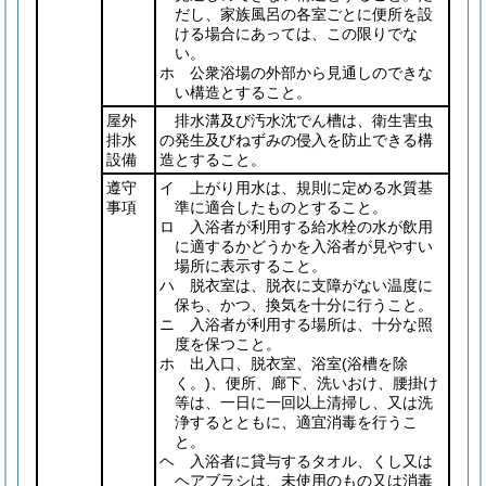
だし、家族風呂の各室ごとに便所を設
ける場合にあっては、この限りでな
い。
ホ 公衆浴場の外部から見通しのできな
い構造とすること。
屋外
排水溝及び汚水沈でん槽は、衛生害虫
排水
の発生及びねずみの侵入を防止できる構
設備
造とすること。
遵守
イ 上がり用水は、規則に定める水質基
事項
準に適合したものとすること。
ロ 入浴者が利用する給水栓の水が飲用
に適するかどうかを入浴者が見やすい
場所に表示すること。
ハ 脱衣室は、脱衣に支障がない温度に
保ち、かつ、換気を十分に行うこと。
ニ 入浴者が利用する場所は、十分な照
度を保つこと。
ホ 出入口、脱衣室、浴室
(浴槽を除
く。)
、便所、廊下、洗いおけ、腰掛け
等は、一日に一回以上清掃し、又は洗
浄するとともに、適宜消毒を行うこ
と。
ヘ 入浴者に貸与するタオル、くし又は
ヘアブラシは、未使用のもの又は消毒