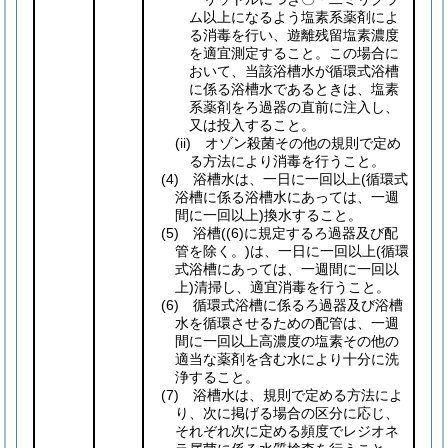
ム以上になるよう塩素系薬剤によ
る消毒を行い、遊離残留塩素濃度
を適宜測定すること。この場合に
おいて、当該浴槽水が循環式浴槽
に係る浴槽水であるときは、塩素
系薬剤をろ過器の直前に注入し、
又は投入すること。
(ii)
オゾン殺菌その他の規則で定め
る方法により消毒を行うこと。
(4)
浴槽水は、一日に一回以上
(循環式
浴槽に係る浴槽水にあっては、一週
間に一回以上)
換水すること。
(5)
浴槽
(
(6)
に規定するろ過器及び配
管を除く。)
は、一日に一回以上
(循環
式浴槽にあっては、一週間に一回以
上)
清掃し、適宜消毒を行うこと。
(6)
循環式浴槽に係るろ過器及び浴槽
水を循環させるための配管は、一週
間に一回以上高濃度の塩素その他の
適当な薬剤を含む水により十分に洗
浄すること。
(7)
浴槽水は、規則で定める方法によ
り、次に掲げる場合の区分に応じ、
それぞれ次に定める頻度でレジオネ