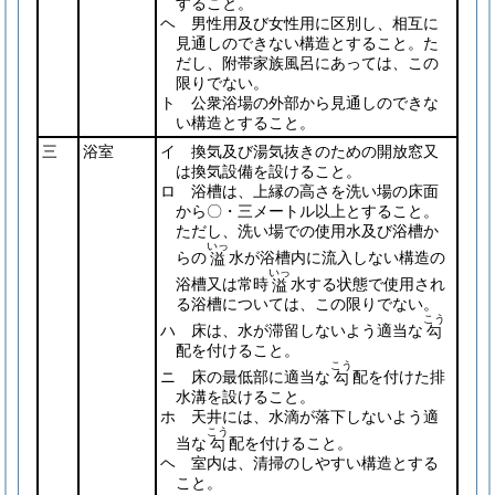
すること。
ヘ 男性用及び女性用に区別し、相互に
見通しのできない構造とすること。た
だし、附帯家族風呂にあっては、この
限りでない。
ト 公衆浴場の外部から見通しのできな
い構造とすること。
三
浴室
イ 換気及び湯気抜きのための開放窓又
は換気設備を設けること。
ロ 浴槽は、上縁の高さを洗い場の床面
から〇・三メートル以上とすること。
ただし、洗い場での使用水及び浴槽か
いっ
らの
水が浴槽内に流入しない構造の
溢
いっ
浴槽又は常時
水する状態で使用され
溢
る浴槽については、この限りでない。
こう
ハ 床は、水が滞留しないよう適当な
勾
配を付けること。
こう
ニ 床の最低部に適当な
配を付けた排
勾
水溝を設けること。
ホ 天井には、水滴が落下しないよう適
こう
当な
配を付けること。
勾
ヘ 室内は、清掃のしやすい構造とする
こと。