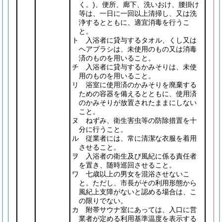
く。)
、便所、廊下、洗いおけ、腰掛け
等は、一日に一回以上清掃し、又は洗
浄するとともに、適宜消毒を行うこ
と。
ト 入浴者に貸与するタオル、くし又は
ヘアブラシは、未使用のもの又は消毒
済のものを用いること。
チ 入浴者に貸与するかみそりは、未使
用のものを用いること。
リ 浴室に使用済のかみそりを廃棄する
ための容器を備えるとともに、使用済
のかみそりが放置されたままにしない
こと。
ヌ ねずみ、衛生害虫等の防除措置を十
分に行うこと。
ル 従業者には、常に清潔な衣服を着用
させること。
ヲ 入浴者の衛生及び風紀に係る責任者
を置き、随時巡回させること。
ワ 七歳以上の男女を混浴させないこ
と。ただし、市長がその利用形態から
風紀上支障がないと認める場合は、こ
の限りでない。
カ 附帯サウナ室にあっては、入口に営
業者が定める利用基準温度を表示する