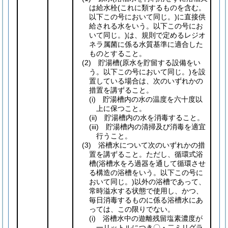
は給水栓
(これに類するものを含む。
以下この号において同じ。)
に直接供
給される水をいう。以下この号にお
いて同じ。)
は、規則で定めるレジオ
ネラ属菌に係る水質基準に適合した
ものとすること。
(2)
貯湯槽
(原水を貯留する設備をい
う。以下この号において同じ。)
を設
置している場合は、次のいずれかの
措置を講ずること。
(i)
貯湯槽内の水の温度を六十度以
上に保つこと。
(ii)
貯湯槽内の水を消毒すること。
(iii)
貯湯槽内の清掃及び消毒を適宜
行うこと。
(3)
浴槽水について次のいずれかの措
置を講ずること。ただし、循環式浴
槽
(浴槽水をろ過器を通して循環させ
る構造の浴槽をいう。以下この号に
おいて同じ。)
以外の浴槽であって、
常時溢水する状態で使用し、かつ、
毎日消毒するものに係る浴槽水にあ
っては、この限りでない。
(i)
浴槽水中の遊離残留塩素濃度が
一リットルにつき〇・二ミリグラ