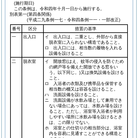
(施行期日)
この条例は、令和四年十月一日から施行する。
別表第一
(第四条関係)
(平成二九条例一七・令和四条例一一・一部改正)
番号
区分
措置の基準
一
出入口
イ 出入口は、二重とし、外部から直接
脱衣室に入られない構造であること。
ロ 出入口には、相当数の履物を入れる
設備を設けること
二
脱衣室
イ 開放窓
(はえ、蚊等の侵入を防ぐため
の網戸等を備えた開放できる窓をい
う。以下同じ。)
又は換気設備を設ける
こと。
ロ 入浴者の衣類及び携帯品を保管する
相当数の棚又は容器を設けること。
ハ 洗面設備を設けること。
ニ 洗面設備が水飲み場として兼用でき
ない場合にあっては、水飲み場を設け
ること。ただし、浴室等入浴者が利用
しやすい場所に水飲み場を設けるとき
は、この限りでない。
ホ 浴室との仕切りの相当部分は、浴室
内を容易に見通すことができる構造と