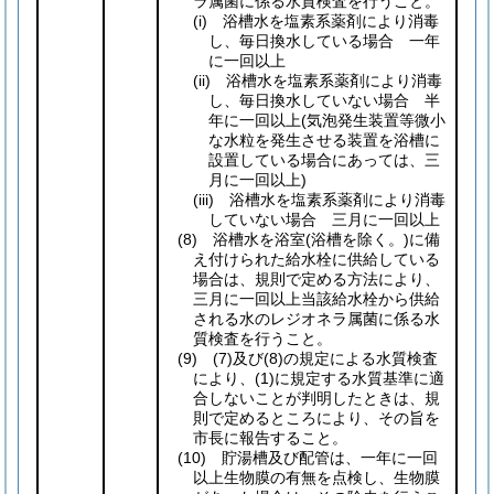
ラ属菌に係る水質検査を行うこと。
(i)
浴槽水を塩素系薬剤により消毒
し、毎日換水している場合 一年
に一回以上
(ii)
浴槽水を塩素系薬剤により消毒
し、毎日換水していない場合 半
年に一回以上
(気泡発生装置等微小
な水粒を発生させる装置を浴槽に
設置している場合にあっては、三
月に一回以上)
(iii)
浴槽水を塩素系薬剤により消毒
していない場合 三月に一回以上
(8)
浴槽水を浴室
(浴槽を除く。)
に備
え付けられた給水栓に供給している
場合は、規則で定める方法により、
三月に一回以上当該給水栓から供給
される水のレジオネラ属菌に係る水
質検査を行うこと。
(9)
(7)
及び
(8)
の規定による水質検査
により、
(1)
に規定する水質基準に適
合しないことが判明したときは、規
則で定めるところにより、その旨を
市長に報告すること。
(10)
貯湯槽及び配管は、一年に一回
以上生物膜の有無を点検し、生物膜