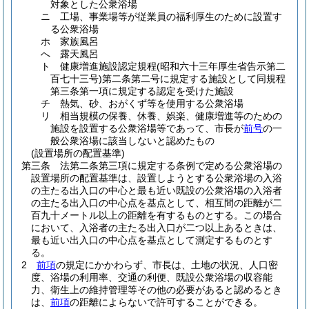
対象とした公衆浴場
ニ
工場、事業場等が従業員の福利厚生のために設置す
る公衆浴場
ホ
家族風呂
へ
露天風呂
ト
健康増進施設認定規程
(昭和六十三年厚生省告示第二
百七十三号)
第二条第二号に規定する施設として同規程
第三条第一項に規定する認定を受けた施設
チ
熱気、砂、おがくず等を使用する公衆浴場
リ
相当規模の保養、休養、娯楽、健康増進等のための
施設を設置する公衆浴場等であって、市長が
前号
の一
般公衆浴場に該当しないと認めたもの
(設置場所の配置基準)
第三条
法第二条第三項に規定する条例で定める公衆浴場の
設置場所の配置基準は、設置しようとする公衆浴場の入浴
の主たる出入口の中心と最も近い既設の公衆浴場の入浴者
の主たる出入口の中心点を基点として、相互間の距離が二
百九十メートル以上の距離を有するものとする。
この場合
において、入浴者の主たる出入口が二つ以上あるときは、
最も近い出入口の中心点を基点として測定するものとす
る。
2
前項
の規定にかかわらず、市長は、土地の状況、人口密
度、浴場の利用率、交通の利便、既設公衆浴場の収容能
力、衛生上の維持管理等その他の必要があると認めるとき
は、
前項
の距離によらないで許可することができる。