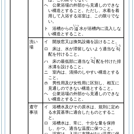
ヘ 公衆浴場の外部から見通しのできな
い構造とすること。ただし、水着を着
用して入浴する浴室は、この限りでな
い。
いっ
ト 浴槽からの
水が浴槽内に流入しな
溢
い構造とすること。
洗い
イ 開放窓又は換気設備を設けること。
こう
場
ロ 床は、水が滞留しないよう適当な
勾
配を付けること。
こう
ハ 床の最低部に適当な
配を付けた排
勾
水溝を設けること。
ニ 室内は、清掃のしやすい構造とする
こと。
ホ 男性用及び女性用に区別し、相互に
見通しのできない構造とすること。
ヘ 公衆浴場の外部から見通しのできな
い構造とすること。
遵守
イ 浴槽水及びその原水は、規則に定め
事項
る水質基準に適合したものとするこ
と。
ロ 浴槽水は、常に、十分な量を保持
し、かつ、適当な温度に保つこと。
ハ 浴室は、入浴に支障がない温度に保