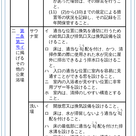
があった場合は、その除去を行うこ
と。
(11)
(2)
から
(10)
までの規定による措
置等の状況を記録し、その記録を三
年間保管すること。
二
第
サウ
イ 適当な位置に換気を適切に行うため
二条
ナ室
の給気口及び排気口又は換気設備を設
第二
けること。
こう
号イ
ロ 床は、適当な
配を付け、かつ、清
勾
に掲
掃作業の際に使用された水が完全に屋
げる
外に排出できるよう排水口を設けるこ
その
と。
他の
ハ 入口の適当な位置に室内を容易に見
公衆
通すことができる窓を設けること。
浴場
ニ 室内の入浴者が見やすい位置に非常
用ブザー等を設けること。
ホ 室内は、清掃のしやすい構造とする
こと。
洗い
イ 開放窓又は換気設備を設けること。
こう
場
ロ 床は、水が滞留しないよう適当な
勾
配を付けること。
こう
ハ 床の最低部に適当な
配を付けた排
勾
水溝を設けること。