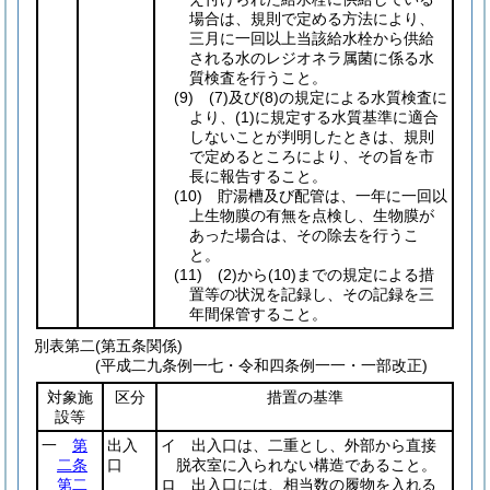
場合は、規則で定める方法により、
三月に一回以上当該給水栓から供給
される水のレジオネラ属菌に係る水
質検査を行うこと。
(9)
(7)
及び
(8)
の規定による水質検査に
より、
(1)
に規定する水質基準に適合
しないことが判明したときは、規則
で定めるところにより、その旨を市
長に報告すること。
(10)
貯湯槽及び配管は、一年に一回以
上生物膜の有無を点検し、生物膜が
あった場合は、その除去を行うこ
と。
(11)
(2)
から
(10)
までの規定による措
置等の状況を記録し、その記録を三
年間保管すること。
別表第二
(第五条関係)
(平成二九条例一七・令和四条例一一・一部改正)
対象施
区分
措置の基準
設等
一
第
出入
イ 出入口は、二重とし、外部から直接
二条
口
脱衣室に入られない構造であること。
第二
ロ 出入口には、相当数の履物を入れる