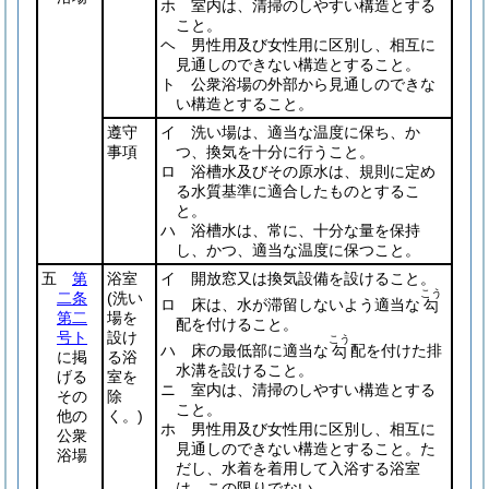
ホ 室内は、清掃のしやすい構造とする
こと。
ヘ 男性用及び女性用に区別し、相互に
見通しのできない構造とすること。
ト 公衆浴場の外部から見通しのできな
い構造とすること。
遵守
イ 洗い場は、適当な温度に保ち、か
事項
つ、換気を十分に行うこと。
ロ 浴槽水及びその原水は、規則に定め
る水質基準に適合したものとするこ
と。
ハ 浴槽水は、常に、十分な量を保持
し、かつ、適当な温度に保つこと。
五
第
浴室
イ 開放窓又は換気設備を設けること。
こう
二条
(洗い
ロ 床は、水が滞留しないよう適当な
勾
第二
場を
配を付けること。
号ト
設け
こう
ハ 床の最低部に適当な
配を付けた排
勾
に掲
る浴
水溝を設けること。
げる
室を
ニ 室内は、清掃のしやすい構造とする
その
除
こと。
他の
く。)
ホ 男性用及び女性用に区別し、相互に
公衆
見通しのできない構造とすること。た
浴場
だし、水着を着用して入浴する浴室
は、この限りでない。