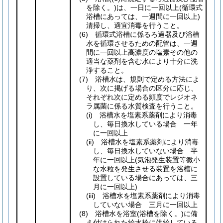
を除く。)
は、一日に一回以上
(循環式
浴槽にあっては、一週間に一回以上)
清掃し、適宜消毒を行うこと。
(6)
循環式浴槽に係るろ過器及び浴槽
水を循環させるための配管は、一週
間に一回以上高濃度の塩素その他の
適当な薬剤を含む水により十分に洗
浄すること。
(7)
浴槽水は、規則で定める方法によ
り、次に掲げる場合の区分に応じ、
それぞれ次に定める頻度でレジオネ
ラ属菌に係る水質検査を行うこと。
(i)
浴槽水を塩素系薬剤により消毒
し、毎日換水している場合 一年
に一回以上
(ii)
浴槽水を塩素系薬剤により消毒
し、毎日換水していない場合 半
年に一回以上
(気泡発生装置等微小
な水粒を発生させる装置を浴槽に
設置している場合にあっては、三
月に一回以上)
(iii)
浴槽水を塩素系薬剤により消毒
していない場合 三月に一回以上
(8)
浴槽水を浴室
(浴槽を除く。)
に備
え付けられた給水栓に供給している