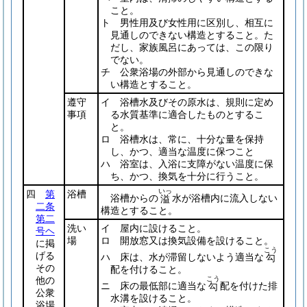
こと。
ト 男性用及び女性用に区別し、相互に
見通しのできない構造とすること。た
だし、家族風呂にあっては、この限り
でない。
チ 公衆浴場の外部から見通しのできな
い構造とすること。
遵守
イ 浴槽水及びその原水は、規則に定め
事項
る水質基準に適合したものとするこ
と。
ロ 浴槽水は、常に、十分な量を保持
し、かつ、適当な温度に保つこと
ハ 浴室は、入浴に支障がない温度に保
ち、かつ、換気を十分に行うこと。
いっ
四
第
浴槽
浴槽からの
水が浴槽内に流入しない
溢
二条
構造とすること。
第二
洗い
イ 屋内に設けること。
号ヘ
場
ロ 開放窓又は換気設備を設けること。
に掲
こう
げる
ハ 床は、水が滞留しないよう適当な
勾
その
配を付けること。
他の
こう
ニ 床の最低部に適当な
配を付けた排
勾
公衆
水溝を設けること。
浴場