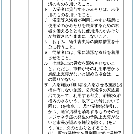
済のものを用いること。
ト 入浴者に貸与するかみそりは、未使
用のものを用いること。
チ 浴室等入浴者が利用しやすい場所に
使用済のかみそりを廃棄するための容
器を備えるとともに使用済のかみそり
が放置されたままにしないこと。
リ ねずみ、衛生害虫等の防除措置を十
分に行うこと。
ヌ 従業者には、常に清潔な衣服を着用
させること。
ル 七歳以上の男女を混浴させないこ
と。ただし、市長がその利用形態から
風紀上支障がないと認める場合は、こ
の限りでない。
ヲ 入浴施設
(利用者を入浴させる施設
(浴
槽を有しない施設、公衆浴場の家族風
呂であって、利用する都度、浴槽水
(浴
槽内の水をいう。以下この号において
同じ。)
を換水し、及び浴槽を清掃し、
かつ、適宜浴槽を消毒するものその他
レジオネラ症の発生の予防上支障がな
いと市長が認める施設を除く。)
をい
う。)
は、次のとおりとすること。
(1)
原水
(浴槽水を再利用せずに浴槽又