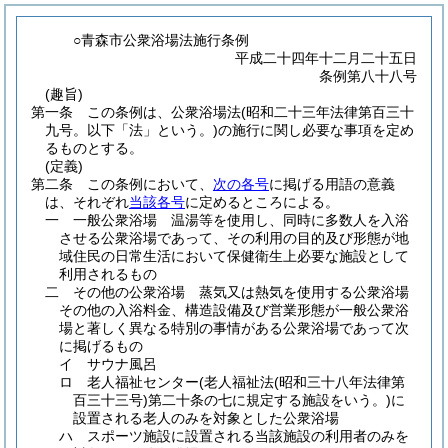
○青森市公衆浴場法施行条例
平成二十四年十二月二十五日
条例第八十八号
(趣旨)
第一条
この条例は、公衆浴場法
(昭和二十三年法律第百三十
九号。以下「法」という。)
の施行に関し必要な事項を定め
るものとする。
(定義)
第二条
この条例において、
次の各号
に掲げる用語の意義
は、それぞれ
当該各号
に定めるところによる。
一
一般公衆浴場 温湯等を使用し、同時に多数人を入浴
させる公衆浴場であって、その利用の目的及び形態が地
域住民の日常生活において保健衛生上必要な施設として
利用されるもの
二
その他の公衆浴場 蒸気又は熱気を使用する公衆浴場
その他の入浴料金、構造設備及び営業形態が一般公衆浴
場と著しく異なる特別の事情がある公衆浴場であって次
に掲げるもの
イ
サウナ風呂
ロ
老人福祉センター
(老人福祉法
(昭和三十八年法律第
百三十三号)
第二十条の七に規定する施設をいう。)
に
設置される老人のみを対象とした公衆浴場
ハ
スポーツ施設に設置される当該施設の利用者のみを