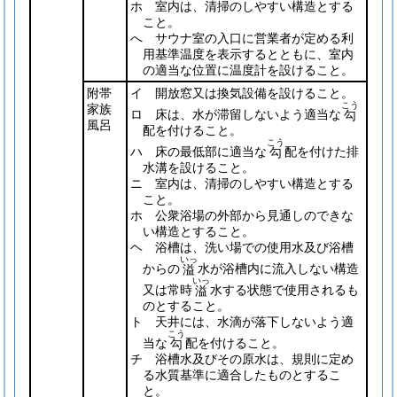
ホ 室内は、清掃のしやすい構造とする
こと。
へ サウナ室の入口に営業者が定める利
用基準温度を表示するとともに、室内
の適当な位置に温度計を設けること。
附帯
イ 開放窓又は換気設備を設けること。
こう
家族
ロ 床は、水が滞留しないよう適当な
勾
風呂
配を付けること。
こう
ハ 床の最低部に適当な
配を付けた排
勾
水溝を設けること。
ニ 室内は、清掃のしやすい構造とする
こと。
ホ 公衆浴場の外部から見通しのできな
い構造とすること。
ヘ 浴槽は、洗い場での使用水及び浴槽
いっ
からの
水が浴槽内に流入しない構造
溢
いっ
又は常時
水する状態で使用されるも
溢
のとすること。
ト 天井には、水滴が落下しないよう適
こう
当な
配を付けること。
勾
チ 浴槽水及びその原水は、規則に定め
る水質基準に適合したものとするこ
と。