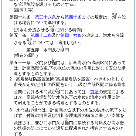
な管理施設を設けるものとする。
(護床工等)
せき
第四十九条
第三十八条
から
第四十条
までの規定は、
を設
堰
ける場合について準用する。
せき
(洪水を分流させる
に関する特例)
堰
第五十条
第四十二条
及び
第四十六条
の規定は、洪水を分流
せき
させる
については、適用しない。
堰
ひ
第五節
水門及び
門
樋
(構造の原則)
ひ
第五十一条
水門及び
門は、計画高水位
(高潮区間にあって
樋
は、計画高潮位)
以下の水位の流水の作用に対して安全な構
造とするものとする。
2
高規格堤防設置区間
(高規格堤防を設置すべきものとして
市長が定めた河川の区間をいう。)
及び当該区間に係る背水
ひ
区間における水門及び
門にあっては、
前項
の規定による
樋
ほか、高規格堤防設計水位以下の水位の流水の作用に対し
て耐えることができる構造とするものとする。
ひ
3
水門及び
門は、計画高水位以下の水位の洪水の流下を妨
樋
げず、付近の河岸及び河川管理施設の構造に著しい支障を
ひ
及ぼさず、並びに水門又は
門に接続する河床及び高水敷
樋
の洗掘の防止について適切に配慮された構造とするものと
する。