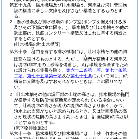
第五十九条
揚水機場及び排水機場は、河岸及び河川管理施
設の構造に著しい支障を及ぼさない構造とするものとす
る。
2
揚水機場及び排水機場のポンプ室
(ポンプを据え付ける床
及びその下部の室に限る。)
、吸水槽及び吐出水槽その他の
調圧部は、鉄筋コンクリート構造又はこれに準ずる構造と
するものとする。
(排水機場の吐出水槽等)
ひ
第六十条
門を有する排水機場には、吐出水槽その他の調
樋
ひ
圧部を設けるものとする。
ただし、
門が横断する河岸又
樋
は堤防
(非常用の土砂等を備蓄し、又は環境を保全するため
に設けられる側帯を除く。
第六十二条第一項
、
第七十条第
二項
、
第七十五条第一項
及び
第七十七条
において同じ。)
の
構造に支障を及ぼすおそれがないときは、この限りでな
い。
ひ
2
吐出水槽その他の調圧部の上端の高さは、排水機場の
門
樋
が横断する堤防
(計画横断形が定められている場合におい
て、計画堤防の高さが現状の堤防の高さより低く、かつ、
治水上の支障がないと認められるとき、又は計画堤防の高
さが現状の堤防の高さより高いときは、計画堤防)
の高さ以
上とするものとする。
(流下物排除施設)
第六十一条
揚水機場及び排水機場には、土砂、竹木その他