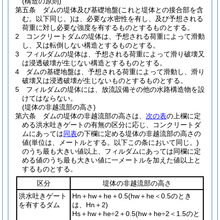
(構造の原則)
第五条
ダムの堤体及び基礎地盤
(これと堤体との接合部を含
む。以下同じ。)
は、必要な水密性を有し、及び予想される
荷重に対し必要な強度を有するものとするものとする。
2
コンクリートダムの堤体は、予想される荷重によって滑動
し、又は転倒しない構造とするものとする。
3
フィルダムの堤体は、予想される荷重によって滑り破壊又
は浸透破壊が生じない構造とするものとする。
4
ダムの基礎地盤は、予想される荷重によって滑動し、滑り
破壊又は浸透破壊が生じないものとするものとする。
5
フィルダムの堤体には、放流設備その他の水路構造物を設
けてはならない。
(堤体の非越流部の高さ)
第六条
ダムの堤体の非越流部の高さは、
次の表
の上欄に定
める洪水吐きゲートの有無の区分に応じ、コンクリートダ
ムにあっては
同表
の下欄に定める堤体の非越流部の高さの
値
(単位は、メートルとする。以下この条において同じ。)
のうち最も大きい値以上、フィルダムにあっては同欄に定
める値のうち最も大きい値に一メートルを加えた値以上と
するものとする。
区分
堤体の非越流部の高さ
洪水吐きゲート
Hn＋hw＋he＋0.5
(
hw＋he＜0.5
のとき
を有するダム
は、
Hn＋2
)
Hs＋hw＋he÷2＋0.5
(
hw＋he÷2＜1.5
のと