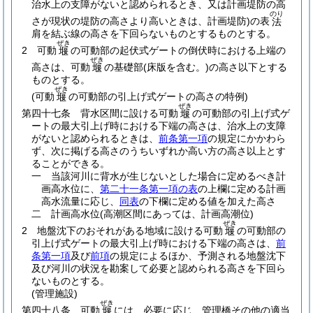
治水上の支障がないと認められるとき、又は計画堤防の高
のり
さが現状の堤防の高さより高いときは、計画堤防)
の表
法
肩を結ぶ線の高さを下回らないものとするものとする。
ぜき
2
可動
の可動部の起伏式ゲートの倒伏時における上端の
堰
ぜき
高さは、可動
の基礎部
(床版を含む。)
の高さ以下とする
堰
ものとする。
ぜき
(可動
の可動部の引上げ式ゲートの高さの特例)
堰
ぜき
第四十七条
背水区間に設ける可動
の可動部の引上げ式ゲ
堰
ートの最大引上げ時における下端の高さは、治水上の支障
がないと認められるときは、
前条第一項
の規定にかかわら
ず、次に掲げる高さのうちいずれか高い方の高さ以上とす
ることができる。
一
当該河川に背水が生じないとした場合に定めるべき計
画高水位に、
第二十一条第一項の表
の上欄に定める計画
高水流量に応じ、
同表
の下欄に定める値を加えた高さ
二
計画高水位
(高潮区間にあっては、計画高潮位)
ぜき
2
地盤沈下のおそれがある地域に設ける可動
の可動部の
堰
引上げ式ゲートの最大引上げ時における下端の高さは、
前
条第一項
及び
前項
の規定によるほか、予測される地盤沈下
及び河川の状況を勘案して必要と認められる高さを下回ら
ないものとする。
(管理施設)
ぜき
第四十八条
可動
には、必要に応じ、管理橋その他の適当
堰