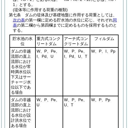
1
」とする。
(堤体等に作用する荷重の種類)
第七条
ダムの堤体及び基礎地盤に作用する荷重としては、
次の表
の第一欄に定める貯水池の水位に応じ、それぞれ
同
表
の第二欄から第四欄までに定めるものを採用するものと
する。
貯水池の水
重力式コンク
アーチ式コン
フィルダム
位
リートダム
クリートダム
ダムの非越
W、P、Pe、
W、P、Pe、
W、P、I、Pp
流部の直上
I、Pd、U
I、Pd、U、T
流部におけ
る水位が常
時満水位以
下又はサー
チャージ水
位以下であ
る場合
ダムの非越
W、P、Pe、
W、P、Pe、
W、P、Pp
流部の直上
U
U、T
流部におけ
る水位が設
計洪水位で
ある場合