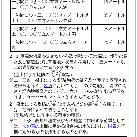
一秒間につき五〇〇立方メートル以上
四メートル
二、〇〇〇立方メートル未満
一秒間につき二、〇〇〇立方メートル以
五メートル
上五、〇〇〇立方メートル未満
一秒間につき五、〇〇〇立方メートル以
六メートル
上一〇、〇〇〇立方メートル未満
一秒間につき一〇、〇〇〇立方メートル
七メートル
以上
2
計画高水流量を定めない湖沼の堤防の天端幅は、堤防の高
さ及び構造並びに背後地の状況を考慮して、三メートル以
上の適切な値とするものとする。
のりこう
(盛土による堤防の
配等)
法勾
第二十三条
盛土による堤防
(胸壁の部分及び護岸で保護され
る部分を除く。
次項
において同じ。)
の法勾配は、堤防の高
さと堤内地盤高との差が〇・六メートル未満である区間を
除き、五十パーセント以下とするものとする。
のり
のり
2
盛土による堤防の
面
(高規格堤防の裏
面を除く。)
法
法
は、芝等によって覆うものとする。
(高規格堤防に作用する荷重の種類)
第二十四条
高規格堤防及びその地盤に作用する荷重として
は、
次の表
の上欄に定める河道内の水位に応じ、
同表
の下
欄に定めるものを採用するものとする。