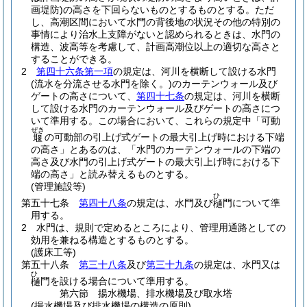
画堤防)
の高さを下回らないものとするものとする。
ただ
し、高潮区間において水門の背後地の状況その他の特別の
事情により治水上支障がないと認められるときは、水門の
構造、波高等を考慮して、計画高潮位以上の適切な高さと
することができる。
2
第四十六条第一項
の規定は、河川を横断して設ける水門
(流水を分流させる水門を除く。)
のカーテンウォール及び
ゲートの高さについて、
第四十七条
の規定は、河川を横断
して設ける水門のカーテンウォール及びゲートの高さにつ
いて準用する。
この場合において、これらの規定中「可動
ぜき
の可動部の引上げ式ゲートの最大引上げ時における下端
堰
の高さ」とあるのは、「水門のカーテンウォールの下端の
高さ及び水門の引上げ式ゲートの最大引上げ時における下
端の高さ」と読み替えるものとする。
(管理施設等)
ひ
第五十七条
第四十八条
の規定は、水門及び
門について準
樋
用する。
2
水門は、規則で定めるところにより、管理用通路としての
効用を兼ねる構造とするものとする。
(護床工等)
第五十八条
第三十八条
及び
第三十九条
の規定は、水門又は
ひ
門を設ける場合について準用する。
樋
第六節
揚水機場、排水機場及び取水塔
(揚水機場及び排水機場の構造の原則)