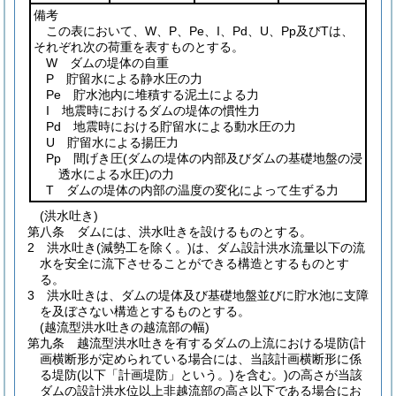
備考
この表において、W、P、Pe、I、Pd、U、Pp及びTは、
それぞれ次の荷重を表すものとする。
W ダムの堤体の自重
P 貯留水による静水圧の力
Pe 貯水池内に堆積する泥土による力
I 地震時におけるダムの堤体の慣性力
Pd 地震時における貯留水による動水圧の力
U 貯留水による揚圧力
Pp 間げき圧
(ダムの堤体の内部及びダムの基礎地盤の浸
透水による水圧)
の力
T ダムの堤体の内部の温度の変化によって生ずる力
(洪水吐き)
第八条
ダムには、洪水吐きを設けるものとする。
2
洪水吐き
(減勢工を除く。)
は、ダム設計洪水流量以下の流
水を安全に流下させることができる構造とするものとす
る。
3
洪水吐きは、ダムの堤体及び基礎地盤並びに貯水池に支障
を及ぼさない構造とするものとする。
(越流型洪水吐きの越流部の幅)
第九条
越流型洪水吐きを有するダムの上流における堤防
(計
画横断形が定められている場合には、当該計画横断形に係
る堤防
(以下「計画堤防」という。)
を含む。)
の高さが当該
ダムの設計洪水位以上非越流部の高さ以下である場合にお