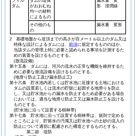
フィル
ダムの堤体
漏水量 変
ダム
がおおむね
形 浸潤線
均一の材料
によるもの
その他のも
漏水量 変形
の
2
基礎地盤から堤頂までの高さが百メートル以上のダム又は
特殊な設計によるダムには、
前項
に規定するもののほか、
当該ダムの管理上特に必要と認められる事項を計測するた
めの装置を設けるものとする。
(放流設備)
第十五条
ダムには、河川の流水の正常な機能を維持するた
めに必要な放流設備を設けるものとする。
(地滑り防止工及び漏水防止工)
第十六条
貯水池内若しくは貯水池に近接する土地における
ダムの設置若しくは流水の貯留に起因する地滑りを防止
し、又は貯水池からの漏水を防止するため必要がある場合
においては、適当な地滑り防止工又は漏水防止工を設ける
ものとする。
(貯水池に沿って設置する樹林帯)
第十七条
貯水池に沿って設置する樹林帯は、規則で定める
ところにより、貯留水の汚濁又は貯水池への土砂の流入の
防止について適切に配慮された構造とするものとする。
第二節
堤防