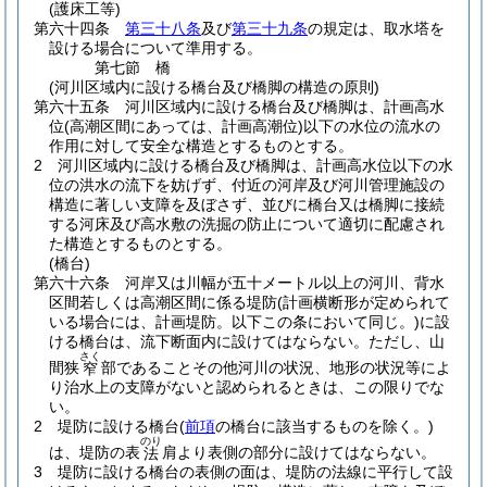
(護床工等)
第六十四条
第三十八条
及び
第三十九条
の規定は、取水塔を
設ける場合について準用する。
第七節
橋
(河川区域内に設ける橋台及び橋脚の構造の原則)
第六十五条
河川区域内に設ける橋台及び橋脚は、計画高水
位
(高潮区間にあっては、計画高潮位)
以下の水位の流水の
作用に対して安全な構造とするものとする。
2
河川区域内に設ける橋台及び橋脚は、計画高水位以下の水
位の洪水の流下を妨げず、付近の河岸及び河川管理施設の
構造に著しい支障を及ぼさず、並びに橋台又は橋脚に接続
する河床及び高水敷の洗掘の防止について適切に配慮され
た構造とするものとする。
(橋台)
第六十六条
河岸又は川幅が五十メートル以上の河川、背水
区間若しくは高潮区間に係る堤防
(計画横断形が定められて
いる場合には、計画堤防。以下この条において同じ。)
に設
ける橋台は、流下断面内に設けてはならない。
ただし、山
さく
間狭
部であることその他河川の状況、地形の状況等によ
窄
り治水上の支障がないと認められるときは、この限りでな
い。
2
堤防に設ける橋台
(
前項
の橋台に該当するものを除く。)
のり
は、堤防の表
肩より表側の部分に設けてはならない。
法
3
堤防に設ける橋台の表側の面は、堤防の法線に平行して設