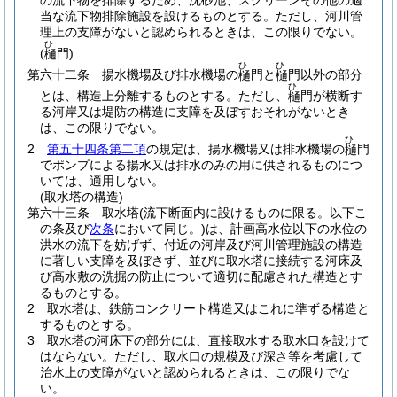
の流下物を排除するため、沈砂池、スクリーンその他の適
当な流下物排除施設を設けるものとする。
ただし、河川管
理上の支障がないと認められるときは、この限りでない。
ひ
(
門)
樋
ひ
ひ
第六十二条
揚水機場及び排水機場の
門と
門以外の部分
樋
樋
ひ
とは、構造上分離するものとする。
ただし、
門が横断す
樋
る河岸又は堤防の構造に支障を及ぼすおそれがないとき
は、この限りでない。
ひ
2
第五十四条第二項
の規定は、揚水機場又は排水機場の
門
樋
でポンプによる揚水又は排水のみの用に供されるものにつ
いては、適用しない。
(取水塔の構造)
第六十三条
取水塔
(流下断面内に設けるものに限る。以下こ
の条及び
次条
において同じ。)
は、計画高水位以下の水位の
洪水の流下を妨げず、付近の河岸及び河川管理施設の構造
に著しい支障を及ぼさず、並びに取水塔に接続する河床及
び高水敷の洗掘の防止について適切に配慮された構造とす
るものとする。
2
取水塔は、鉄筋コンクリート構造又はこれに準ずる構造と
するものとする。
3
取水塔の河床下の部分には、直接取水する取水口を設けて
はならない。
ただし、取水口の規模及び深さ等を考慮して
治水上の支障がないと認められるときは、この限りでな
い。