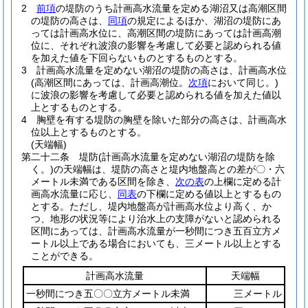
2
前項
の堤防のうち計画高水流量を定める湖沼又は高潮区間
の堤防の高さは、
同項
の規定によるほか、湖沼の堤防にあ
っては計画高水位に、高潮区間の堤防にあっては計画高潮
位に、それぞれ波浪の影響を考慮して必要と認められる値
を加えた値を下回らないものとするものとする。
3
計画高水流量を定めない湖沼の堤防の高さは、計画高水位
(高潮区間にあっては、計画高潮位。
次項
において同じ。)
に波浪の影響を考慮して必要と認められる値を加えた値以
上とするものとする。
4
胸壁を有する堤防の胸壁を除いた部分の高さは、計画高水
位以上とするものとする。
(天端幅)
第二十二条
堤防
(計画高水流量を定めない湖沼の堤防を除
く。)
の天端幅は、堤防の高さと堤内地盤高との差が〇・六
メートル未満である区間を除き、
次の表
の上欄に定める計
画高水流量に応じ、
同表
の下欄に定める値以上とするもの
とする。
ただし、堤内地盤高が計画高水位より高く、か
つ、地形の状況等により治水上の支障がないと認められる
区間にあっては、計画高水流量が一秒間につき五百立方メ
ートル以上である場合においても、三メートル以上とする
ことができる。
計画高水流量
天端幅
一秒間につき五〇〇立方メートル未満
三メートル