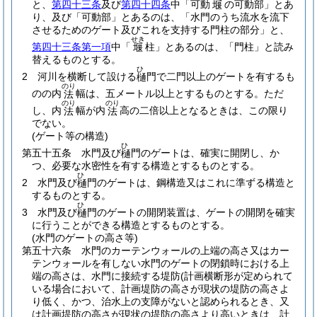
と、
第四十三条
及び
第四十四条
中「可動
の可動部」とあ
堰
り、及び「可動部」とあるのは、「水門のうち流水を流下
させるためのゲート及びこれを支持する門柱の部分」と、
せき
第四十三条第一項
中「
柱」とあるのは、「門柱」と読み
堰
替えるものとする。
ひ
2
河川を横断して設ける
門で二門以上のゲートを有するも
樋
のり
のの内
幅は、五メートル以上とするものとする。
ただ
法
のり
のり
し、内
幅が内
高の二倍以上となるときは、この限り
法
法
でない。
(ゲート等の構造)
ひ
第五十五条
水門及び
門のゲートは、確実に開閉し、か
樋
つ、必要な水密性を有する構造とするものとする。
ひ
2
水門及び
門のゲートは、鋼構造又はこれに準ずる構造と
樋
するものとする。
ひ
3
水門及び
門のゲートの開閉装置は、ゲートの開閉を確実
樋
に行うことができる構造とするものとする。
(水門のゲートの高さ等)
第五十六条
水門のカーテンウォールの上端の高さ又はカー
テンウォールを有しない水門のゲートの閉鎖時における上
端の高さは、水門に接続する堤防
(計画横断形が定められて
いる場合において、計画堤防の高さが現状の堤防の高さよ
り低く、かつ、治水上の支障がないと認められるとき、又
は計画堤防の高さが現状の堤防の高さより高いときは、計