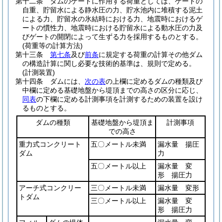
第十二条
ダムのゲートに作用する荷重としては、ゲートの
自重、貯留水による静水圧の力、貯水池内に堆積する泥土
による力、貯留水の氷結時における力、地震時におけるゲ
ートの慣性力、地震時における貯留水による動水圧の力及
びゲートの開閉によって生ずる力を採用するものとする。
(荷重等の計算方法)
第十三条
第七条
及び
前条
に規定する荷重の計算その他ダム
の構造計算に関し必要な技術的基準は、規則で定める。
(計測装置)
第十四条
ダムには、
次の表
の上欄に定めるダムの種類及び
中欄に定める基礎地盤から堤頂までの高さの区分に応じ、
同表
の下欄に定める計測事項を計測するための装置を設け
るものとする。
ダムの種類
基礎地盤から堤頂ま
計測事項
での高さ
重力式コンクリート
五〇メートル未満
漏水量 揚圧
ダム
力
五〇メートル以上
漏水量 変
形 揚圧力
アーチ式コンクリー
三〇メートル未満
漏水量 変形
トダム
三〇メートル以上
漏水量 変
形 揚圧力