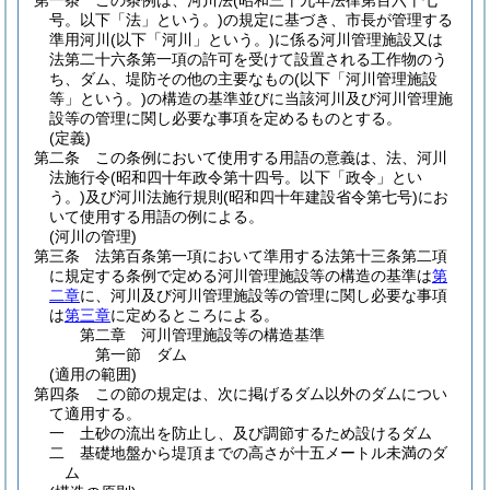
第一条
この条例は、河川法
(昭和三十九年法律第百六十七
号。以下「法」という。)
の規定に基づき、市長が管理する
準用河川
(以下「河川」という。)
に係る河川管理施設又は
法第二十六条第一項の許可を受けて設置される工作物のう
ち、ダム、堤防その他の主要なもの
(以下「河川管理施設
等」という。)
の構造の基準並びに当該河川及び河川管理施
設等の管理に関し必要な事項を定めるものとする。
(定義)
第二条
この条例において使用する用語の意義は、法、河川
法施行令
(昭和四十年政令第十四号。以下「政令」とい
う。)
及び河川法施行規則
(昭和四十年建設省令第七号)
にお
いて使用する用語の例による。
(河川の管理)
第三条
法第百条第一項において準用する法第十三条第二項
に規定する条例で定める河川管理施設等の構造の基準は
第
二章
に、河川及び河川管理施設等の管理に関し必要な事項
は
第三章
に定めるところによる。
第二章
河川管理施設等の構造基準
第一節
ダム
(適用の範囲)
第四条
この節の規定は、次に掲げるダム以外のダムについ
て適用する。
一
土砂の流出を防止し、及び調節するため設けるダム
二
基礎地盤から堤頂までの高さが十五メートル未満のダ
ム