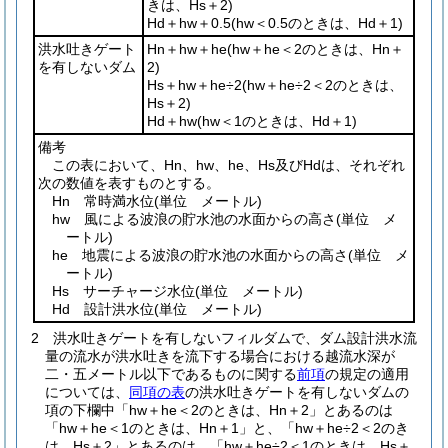
きは、
Hs＋2
)
Hd＋hw＋0.5
(
hw＜0.5
のときは、
Hd＋1
)
洪水吐きゲート
Hn＋hw＋he
(
hw＋he＜2
のときは、
Hn＋
を有しないダム
2
)
Hs＋hw＋he÷2
(
hw＋he÷2＜2
のときは、
Hs＋2
)
Hd＋hw
(
hw＜1
のときは、
Hd＋1
)
備考
この表において、Hn、hw、he、Hs及びHdは、それぞれ
次の数値を表すものとする。
Hn 常時満水位
(単位 メートル)
hw 風による波浪の貯水池の水面からの高さ
(単位 メ
ートル)
he 地震による波浪の貯水池の水面からの高さ
(単位 メ
ートル)
Hs サーチャージ水位
(単位 メートル)
Hd 設計洪水位
(単位 メートル)
2
洪水吐きゲートを有しないフィルダムで、ダム設計洪水流
量の流水が洪水吐きを流下する場合における越流水深が
二・五メートル以下であるものに関する
前項
の規定の適用
については、
同項の表
の洪水吐きゲートを有しないダムの
項の下欄中「
hw＋he＜2
のときは
、Hn＋2
」とあるのは
「
hw＋he＜1
のときは、
Hn＋1
」と、「
hw＋he÷2＜2
のき
は、
Hs＋2
」とあるのは、「
hw＋he÷2＜1
のときは、
Hs＋