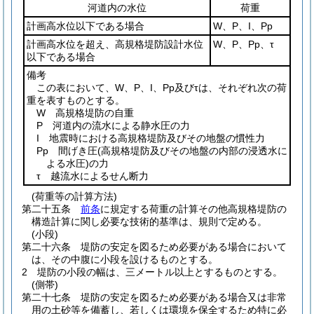
河道内の水位
荷重
計画高水位以下である場合
W、P、I、Pp
計画高水位を超え、高規格堤防設計水位
W、P、Pp、τ
以下である場合
備考
この表において、W、P、I、Pp及びτは、それぞれ次の荷
重を表すものとする。
W 高規格堤防の自重
P 河道内の流水による静水圧の力
I 地震時における高規格堤防及びその地盤の慣性力
Pp 間げき圧
(高規格堤防及びその地盤の内部の浸透水に
よる水圧)
の力
τ 越流水によるせん断力
(荷重等の計算方法)
第二十五条
前条
に規定する荷重の計算その他高規格堤防の
構造計算に関し必要な技術的基準は、規則で定める。
(小段)
第二十六条
堤防の安定を図るため必要がある場合において
は、その中腹に小段を設けるものとする。
2
堤防の小段の幅は、三メートル以上とするものとする。
(側帯)
第二十七条
堤防の安定を図るため必要がある場合又は非常
用の土砂等を備蓄し、若しくは環境を保全するため特に必