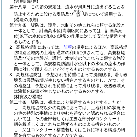
(適用の範囲)
第十八条
この節の規定は、流水が河川外に流出することを
かすみ
防止するために設ける堤防及び
堤について適用する。
霞
(構造の原則)
第十九条
堤防は、護岸、水制その他これらに類する施設と
一体として、計画高水位
(高潮区間にあっては、計画高潮
位)
以下の水位の流水の通常の作用に対して安全な構造とす
るものとする。
2
高規格堤防にあっては、
前項
の規定によるほか、高規格堤
防特別区域内の土地が通常の利用に供されても、高規格堤
防及びその地盤が、護岸、水制その他これらに類する施設
と一体として、高規格堤防設計水位以下の水位の流水の作
用に対して耐えることができるものとするものとする。
3
高規格堤防は、予想される荷重によって洗掘破壊、滑り破
壊又は浸透破壊が生じない構造とするものとし、かつ、そ
の地盤は、予想される荷重によって滑り破壊、浸透破壊又
は液状化破壊が生じないものとするものとする。
(材質及び構造)
第二十条
堤防は、盛土により築造するものとする。
ただ
し、高規格堤防以外の堤防にあっては、土地利用の状況そ
の他の特別の事情によりやむを得ないと認められる場合に
おいては、その全部若しくは主要な部分がコンクリート、
鋼矢板若しくはこれらに準ずるものによる構造のものと
し、又はコンクリート構造若しくはこれに準ずる構造の胸
壁を有するものとすることができる。