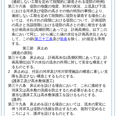
(連続しない工期を定めて段階的に築造される堤防の特例)
第三十六条
堤防の地盤の地質、対岸の状況、上流及び下流
における河岸及び堤防の高さその他の特別の事情により、
連続しない工期を定めて段階的に堤防を築造する場合にお
いては、それぞれの段階における堤防について、計画堤防
の高さと当該段階における堤防の高さとの差に相当する値
を計画高水位
(高潮区間にあっては、計画高潮位。以下この
条において同じ。)
から減じた値の水位を計画高水位とみな
して、この節
(
第三十三条
及び
前条
を除く。)
の規定を準用
する。
第三節
床止め
(構造の原則)
第三十七条
床止めは、計画高水位
(高潮区間にあっては、計
画高潮位)
以下の水位の流水の作用に対して安全な構造とす
るものとする。
2
床止めは、付近の河岸及び河川管理施設の構造に著しい支
障を及ぼさない構造とするものとする。
(護床工及び高水敷保護工)
第三十八条
床止めを設ける場合において、これに接続する
河床又は高水敷の洗掘を防止するため必要があるときは、
適当な護床工又は高水敷保護工を設けるものとする。
(護岸)
第三十九条
床止めを設ける場合においては、流水の変化に
伴う河岸又は堤防の洗掘を防止するため、規則で定めると
ころにより、護岸を設けるものとする。