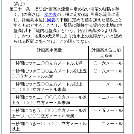
(高さ)
第二十一条
堤防
(計画高水流量を定めない湖沼の堤防を除
く。)
の高さは、
次の表
の上欄に定める計画高水流量に応
じ、計画高水位に
同表
の下欄に定める値を加えた値以上と
するものとする。
ただし、堤防に隣接する堤内の土地の地
盤高
(以下「堤内地盤高」という。)
が計画高水位より高
く、かつ、地形の状況等により治水上の支障がないと認め
られる区間にあっては、この限りでない。
計画高水流量
計画高水位に加
える値
一秒間につき二〇〇立方メートル未満
〇・六メートル
一秒間につき二〇〇立方メートル以上五
〇・八メートル
〇〇立方メートル未満
一秒間につき五〇〇立方メートル以上
一メートル
二、〇〇〇立方メートル未満
一秒間につき二、〇〇〇立方メートル以
一・二メートル
上五、〇〇〇立方メートル未満
一秒間につき五、〇〇〇立方メートル以
一・五メートル
上一〇、〇〇〇立方メートル未満
一秒間につき一〇、〇〇〇立方メートル
二メートル
以上