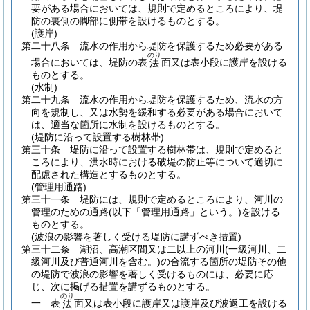
要がある場合においては、規則で定めるところにより、堤
防の裏側の脚部に側帯を設けるものとする。
(護岸)
第二十八条
流水の作用から堤防を保護するため必要がある
のり
場合においては、堤防の表
面又は表小段に護岸を設ける
法
ものとする。
(水制)
第二十九条
流水の作用から堤防を保護するため、流水の方
向を規制し、又は水勢を緩和する必要がある場合において
は、適当な箇所に水制を設けるものとする。
(堤防に沿って設置する樹林帯)
第三十条
堤防に沿って設置する樹林帯は、規則で定めると
ころにより、洪水時における破堤の防止等について適切に
配慮された構造とするものとする。
(管理用通路)
第三十一条
堤防には、規則で定めるところにより、河川の
管理のための通路
(以下「管理用通路」という。)
を設ける
ものとする。
(波浪の影響を著しく受ける堤防に講ずべき措置)
第三十二条
湖沼、高潮区間又は二以上の河川
(一級河川、二
級河川及び普通河川を含む。)
の合流する箇所の堤防その他
の堤防で波浪の影響を著しく受けるものには、必要に応
じ、次に掲げる措置を講ずるものとする。
のり
一
表
面又は表小段に護岸又は護岸及び波返工を設ける
法