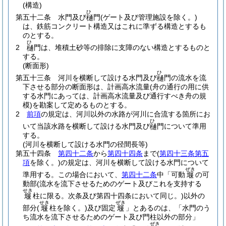
(構造)
ひ
第五十二条
水門及び
門
(ゲート及び管理施設を除く。)
樋
は、鉄筋コンクリート構造又はこれに準ずる構造とするも
のとする。
ひ
2
門は、堆積土砂等の排除に支障のない構造とするものと
樋
する。
(断面形)
ひ
第五十三条
河川を横断して設ける水門及び
門の流水を流
樋
下させる部分の断面形は、計画高水流量
(舟の通行の用に供
する水門にあっては、計画高水流量及び通行すべき舟の規
模)
を勘案して定めるものとする。
2
前項
の規定は、河川以外の水路が河川に合流する箇所にお
ひ
いて当該水路を横断して設ける水門及び
門について準用
樋
する。
(河川を横断して設ける水門の径間長等)
第五十四条
第四十二条
から
第四十四条
まで
(
第四十三条第五
項
を除く。)
の規定は、河川を横断して設ける水門について
ぜき
準用する。
この場合において、
第四十二条
中「可動
の可
堰
動部
(流水を流下させるためのゲート及びこれを支持する
せき
柱に限る。次条及び第四十四条において同じ。)
以外の
堰
せき
ぜき
部分
(
柱を除く。)
及び固定
」とあるのは、「水門のう
堰
堰
ち流水を流下させるためのゲート及び門柱以外の部分」
ぜき