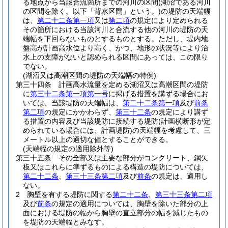
る地点から当該合流箇所までの河川の区間
(湖沼である河川
の区間を除く。以下「背水区間」という。)
の堤防の天端幅
は、
第二十二条第一項
又は
第二項
の規定により定められる
その箇所における当該河川と合流する他の河川の堤防の天
端幅を下回らないものとするものとする。
ただし、堤内地
盤高が計画高水位より高く、かつ、地形の状況等により治
水上の支障がないと認められる区間にあっては、この限り
でない。
(湖沼又は高潮区間の堤防の天端幅の特例)
第三十四条
計画高水流量を定める湖沼又は高潮区間の堤防
に
第三十二条第一項第一号
に掲げる措置を講ずる場合にお
いては、当該堤防の天端幅は、
第二十二条第一項
及び
前条
第二項
の規定にかかわらず、
第三十二条
の規定により講ず
る措置の内容及び当該堤防に接続する堤防
(計画横断形が定
められている場合には、計画堤防)
の天端幅を考慮して、三
メートル以上の適切な値とすることができる。
(天端幅の規定の適用除外等)
第三十五条
その全部又は主要な部分がコンクリート、鋼矢
板又はこれらに準ずるものによる構造の堤防については、
第二十二条
、
第三十三条第二項
及び
前条
の規定は、適用し
ない。
2
胸壁を有する堤防に関する
第二十二条
、
第三十三条第二項
及び
前条
の規定の適用については、胸壁を除いた部分の上
面における堤防の幅から胸壁の直立部分の幅を減じたもの
を堤防の天端幅とみなす。