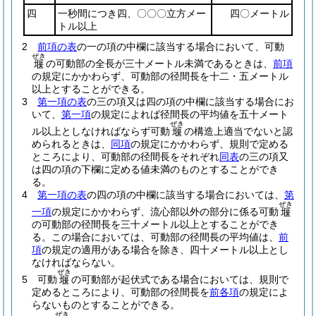
四
一秒間につき四、〇〇〇立方メー
四〇メートル
トル以上
2
前項の表
の一の項の中欄に該当する場合において、可動
ぜき
の可動部の全長が三十メートル未満であるときは、
前項
堰
の規定にかかわらず、可動部の径間長を十二・五メートル
以上とすることができる。
3
第一項の表
の三の項又は四の項の中欄に該当する場合にお
いて、
第一項
の規定によれば径間長の平均値を五十メート
ぜき
ル以上としなければならず可動
の構造上適当でないと認
堰
められるときは、
同項
の規定にかかわらず、規則で定める
ところにより、可動部の径間長をそれぞれ
同表
の三の項又
は四の項の下欄に定める値未満のものとすることができ
る。
4
第一項の表
の四の項の中欄に該当する場合においては、
第
ぜき
一項
の規定にかかわらず、流心部以外の部分に係る可動
堰
の可動部の径間長を三十メートル以上とすることができ
る。
この場合においては、可動部の径間長の平均値は、
前
項
の規定の適用がある場合を除き、四十メートル以上とし
なければならない。
ぜき
5
可動
の可動部が起伏式である場合においては、規則で
堰
定めるところにより、可動部の径間長を
前各項
の規定によ
らないものとすることができる。
ぜき