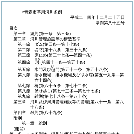
○青森市準用河川条例
平成二十四年十二月二十五日
条例第八十五号
目次
第一章
総則
(第一条―第三条)
第二章
河川管理施設等の構造基準
第一節
ダム
(第四条―第十七条)
第二節
堤防
(第十八条―第三十六条)
第三節
床止め
(第三十七条―第四十条)
せき
第四節
(第四十一条―第五十条)
堰
ひ
第五節
水門及び
門
(第五十一条―第五十八条)
樋
第六節
揚水機場、排水機場及び取水塔
(第五十九条―第
六十四条)
第七節
橋
(第六十五条―第七十二条)
第八節
伏せ越し
(第七十三条―第七十七条)
第九節
雑則
(第七十八条―第八十条)
第三章
河川及び河川管理施設等の管理
(第八十一条―第八
十八条)
第四章
雑則
(第八十九条)
附則
第一章
総則
(趣旨)