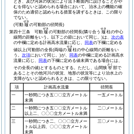
とき、及び河床の状況により流下断面内に設けることがや
むを得ないと認められる場合において、治水上の機能の確
保のため適切と認められる措置を講ずるときは、この限り
でない。
ぜき
(可動
の可動部の径間長)
堰
ぜき
せき
第四十三条
可動
の可動部の径間長
(隣り合う
柱の中心
堰
堰
線間の距離をいう。以下この節において同じ。)
は、
次の表
の中欄に定める計画高水流量に応じ、
同表
の下欄に定める
せき
値以上
(可動部の全長
(両端の
柱の中心線間の距離をい
堰
う。
次項
において同じ。)
が、
同表
の中欄に定める計画高水
流量に応じ、
同表
の下欄に定める値未満である場合には、
さく
その全長の値)
とするものとする。
ただし、山間狭
部で
窄
あることその他河川の状況、地形の状況等により治水上の
支障がないと認められるときは、この限りでない。
項
計画高水流量
径間長
一
一秒間につき五〇〇立方メートル
一五メートル
未満
二
一秒間につき五〇〇立方メートル
二〇メートル
以上二、〇〇〇立方メートル未満
三
一秒間につき二、〇〇〇立方メー
三〇メートル
トル以上四、〇〇〇立方メートル
未満