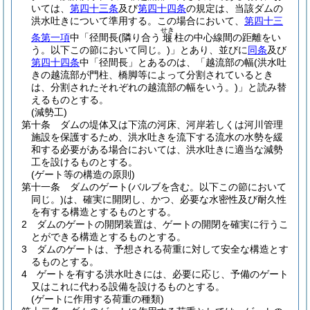
いては、
第四十三条
及び
第四十四条
の規定は、当該ダムの
洪水吐きについて準用する。
この場合において、
第四十三
せき
条第一項
中「径間長
(隣り合う
柱の中心線間の距離をい
堰
う。以下この節において同じ。)
」とあり、並びに
同条
及び
第四十四条
中「径間長」とあるのは、「越流部の幅
(洪水吐
きの越流部が門柱、橋脚等によって分割されているとき
は、分割されたそれぞれの越流部の幅をいう。)
」と読み替
えるものとする。
(減勢工)
第十条
ダムの堤体又は下流の河床、河岸若しくは河川管理
施設を保護するため、洪水吐きを流下する流水の水勢を緩
和する必要がある場合においては、洪水吐きに適当な減勢
工を設けるものとする。
(ゲート等の構造の原則)
第十一条
ダムのゲート
(バルブを含む。以下この節において
同じ。)
は、確実に開閉し、かつ、必要な水密性及び耐久性
を有する構造とするものとする。
2
ダムのゲートの開閉装置は、ゲートの開閉を確実に行うこ
とができる構造とするものとする。
3
ダムのゲートは、予想される荷重に対して安全な構造とす
るものとする。
4
ゲートを有する洪水吐きには、必要に応じ、予備のゲート
又はこれに代わる設備を設けるものとする。
(ゲートに作用する荷重の種類)