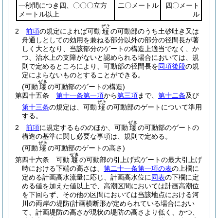
一秒間につき四、〇〇〇立方
二〇メートル
四〇メート
メートル以上
ル
ぜき
2
前項
の規定によれば可動
の可動部のうち土砂吐き又は
堰
舟通しとしての効用を兼ねる部分以外の部分の径間長が著
しく大となり、当該部分のゲートの構造上適当でなく、か
つ、治水上の支障がないと認められる場合においては、規
則で定めるところにより、可動部の径間長を
同項後段
の規
定によらないものとすることができる。
ぜき
(可動
の可動部のゲートの構造)
堰
第四十五条
第十一条第一項
から
第三項
まで、
第十二条
及び
ぜき
第十三条
の規定は、可動
の可動部のゲートについて準用
堰
する。
ぜき
2
前項
に規定するもののほか、可動
の可動部のゲートの
堰
構造の基準に関し必要な事項は、規則で定める。
ぜき
(可動
の可動部のゲートの高さ)
堰
ぜき
第四十六条
可動
の可動部の引上げ式ゲートの最大引上げ
堰
時における下端の高さは、
第二十一条第一項の表
の上欄に
定める計画高水流量に応じ、計画高水位に
同表
の下欄に定
める値を加えた値以上で、高潮区間においては計画高潮位
を下回らず、その他の区間においては当該地点における河
川の両岸の堤防
(計画横断形が定められている場合におい
て、計画堤防の高さが現状の堤防の高さより低く、かつ、