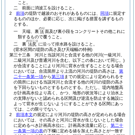
こと。
二
前面に消波工を設けること。
2
前項
の堤防で越波のおそれがあるものには、
同項
に規定す
るもののほか、必要に応じ、次に掲げる措置を講ずるもの
とする。
のり
一
天端、裏
面及び裏小段をコンクリートその他これに
法
類するもので覆うこと。
のりじり
二
裏
に沿って排水路を設けること。
法尻
(背水区間の堤防の高さ及び天端幅の特例)
第三十三条
河川と当該河川と合流する他の河川
(一級河川、
二級河川及び普通河川を含む。以下この条において同じ。)
が合流することにより河川に背水が生ずることとなる場合
においては、合流箇所より上流の河川の堤防の高さは、
第
二十一条第一項
から
第三項
までの規定により定められるそ
の箇所における当該河川と合流する他の河川の堤防の高さ
を下回らないものとするものとする。
ただし、堤内地盤高
が計画高水位より高く、かつ、地形の状況等により治水上
の支障がないと認められる区間及び逆流を防止する施設に
よって背水が生じないようにすることができる区間にあっ
ては、この限りでない。
2
前項本文
の規定により河川の堤防の高さが定められる場合
においては、その高さと河川に背水が生じないとした場合
に定めるべき計画高水位に、計画高水流量に応じ、
第二十
一条第一項の表
の下欄に定める値を加えた高さとが一致す