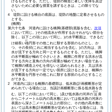
けるものとする。
ただし、堤防の構造に著しい支障を及ぼ
さないために必要な措置を講ずるときは、この限りでな
い。
4
堤防に設ける橋台の底面は、堤防の地盤に定着させるもの
とする。
(橋脚)
第六十七条
河道内に設ける橋脚
(基礎部
(底版を含む。
次項
において同じ。)
その他流水が作用するおそれがない部分を
除く。以下この項において同じ。)
の水平断面は、できるだ
だ
け細長い
円形その他これに類する形状のものとし、か
楕
つ、その長径
(これに相当するものを含む。)
の方向は、洪
水が流下する方向と同一とするものとする。
ただし、橋脚
の水平断面が極めて小さいとき、橋脚に作用する洪水が流
下する方向と直角の方向の荷重が極めて大きい場合であっ
て橋脚の構造上やむを得ないと認められるとき、又は洪水
が流下する方向が一定でない箇所に設けるときは、橋脚の
水平断面を円形その他これに類する形状のものとすること
ができる。
2
河道内に設ける橋脚の基礎部は、低水路
(計画横断形が定
められている場合には、当該計画横断形に係る低水路を含
のり
む。以下この項において同じ。)
及び低水路の河岸の
肩
法
から二十メートル以内の高水敷においては低水路の河床の
表面から深さ二メートル以上の部分に、その他の高水敷に
おいては高水敷
(計画横断形が定められている場合には、当