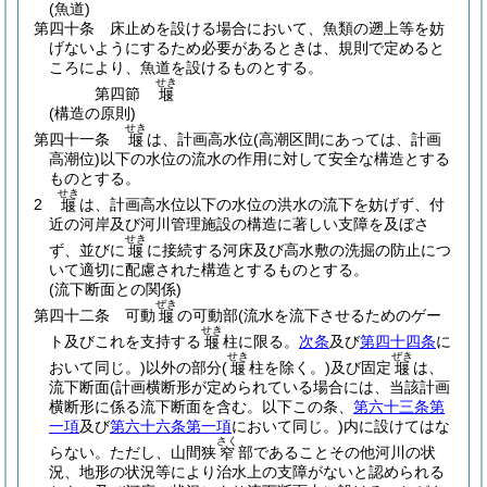
(魚道)
第四十条
床止めを設ける場合において、魚類の遡上等を妨
げないようにするため必要があるときは、規則で定めると
ころにより、魚道を設けるものとする。
せき
第四節
堰
(構造の原則)
せき
第四十一条
は、計画高水位
(高潮区間にあっては、計画
堰
高潮位)
以下の水位の流水の作用に対して安全な構造とする
ものとする。
せき
2
は、計画高水位以下の水位の洪水の流下を妨げず、付
堰
近の河岸及び河川管理施設の構造に著しい支障を及ぼさ
せき
ず、並びに
に接続する河床及び高水敷の洗掘の防止につ
堰
いて適切に配慮された構造とするものとする。
(流下断面との関係)
ぜき
第四十二条
可動
の可動部
(流水を流下させるためのゲー
堰
せき
ト及びこれを支持する
柱に限る。
次条
及び
第四十四条
に
堰
せき
ぜき
おいて同じ。)
以外の部分
(
柱を除く。)
及び固定
は、
堰
堰
流下断面
(計画横断形が定められている場合には、当該計画
横断形に係る流下断面を含む。以下この条、
第六十三条第
一項
及び
第六十六条第一項
において同じ。)
内に設けてはな
さく
らない。
ただし、山間狭
部であることその他河川の状
窄
況、地形の状況等により治水上の支障がないと認められる