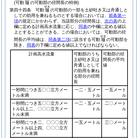
(可動
の可動部の径間長の特例)
堰
ぜき
第四十四条
可動
の可動部の一部を土砂吐き又は舟通しと
堰
しての効用を兼ねるものとする場合においては、
前条第一
項
の規定にかかわらず、当該部分の径間長は、
次の表
の上
欄に定める計画高水流量に応じ、
同表
の中欄に定める値以
上とすることができる。
この場合においては、可動部の径
ぜき
間長の平均値は、
同条第二項
に該当する可動
の可動部を
堰
除き、
同表
の下欄に定める値以上でなければならない。
計画高水流量
可動部のうち
可動部の径
土砂吐き又は
間長の平均
舟通しとして
値
の効用を兼ね
る部分の径間
長
一秒間につき五〇〇立方メー
一二・五メー
一五メート
トル未満
トル
ル
一秒間につき五〇〇立方メー
一二・五メー
二〇メート
トル以上二、〇〇〇立方メー
トル
ル
トル未満
一秒間につき二、〇〇〇立方
一五メートル
三〇メート
メートル以上四、〇〇〇立方
ル
メートル未満