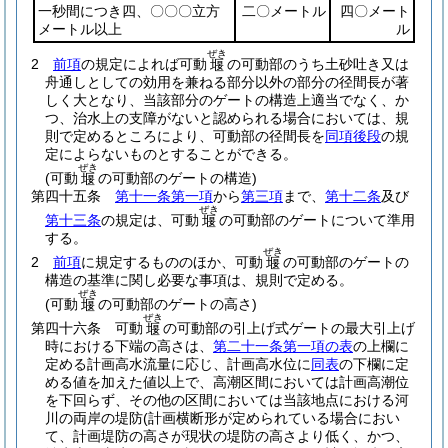
一秒間につき四、〇〇〇立方
二〇メートル
四〇メート
メートル以上
ル
ぜき
2
前項
の規定によれば可動
の可動部のうち土砂吐き又は
堰
舟通しとしての効用を兼ねる部分以外の部分の径間長が著
しく大となり、当該部分のゲートの構造上適当でなく、か
つ、治水上の支障がないと認められる場合においては、規
則で定めるところにより、可動部の径間長を
同項後段
の規
定によらないものとすることができる。
ぜき
(可動
の可動部のゲートの構造)
堰
第四十五条
第十一条第一項
から
第三項
まで、
第十二条
及び
ぜき
第十三条
の規定は、可動
の可動部のゲートについて準用
堰
する。
ぜき
2
前項
に規定するもののほか、可動
の可動部のゲートの
堰
構造の基準に関し必要な事項は、規則で定める。
ぜき
(可動
の可動部のゲートの高さ)
堰
ぜき
第四十六条
可動
の可動部の引上げ式ゲートの最大引上げ
堰
時における下端の高さは、
第二十一条第一項の表
の上欄に
定める計画高水流量に応じ、計画高水位に
同表
の下欄に定
める値を加えた値以上で、高潮区間においては計画高潮位
を下回らず、その他の区間においては当該地点における河
川の両岸の堤防
(計画横断形が定められている場合におい
て、計画堤防の高さが現状の堤防の高さより低く、かつ、