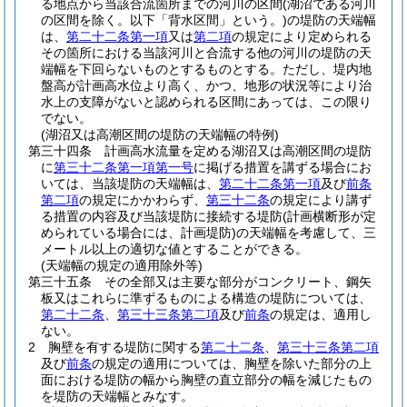
る地点から当該合流箇所までの河川の区間
(湖沼である河川
の区間を除く。以下「背水区間」という。)
の堤防の天端幅
は、
第二十二条第一項
又は
第二項
の規定により定められる
その箇所における当該河川と合流する他の河川の堤防の天
端幅を下回らないものとするものとする。
ただし、堤内地
盤高が計画高水位より高く、かつ、地形の状況等により治
水上の支障がないと認められる区間にあっては、この限り
でない。
(湖沼又は高潮区間の堤防の天端幅の特例)
第三十四条
計画高水流量を定める湖沼又は高潮区間の堤防
に
第三十二条第一項第一号
に掲げる措置を講ずる場合にお
いては、当該堤防の天端幅は、
第二十二条第一項
及び
前条
第二項
の規定にかかわらず、
第三十二条
の規定により講ず
る措置の内容及び当該堤防に接続する堤防
(計画横断形が定
められている場合には、計画堤防)
の天端幅を考慮して、三
メートル以上の適切な値とすることができる。
(天端幅の規定の適用除外等)
第三十五条
その全部又は主要な部分がコンクリート、鋼矢
板又はこれらに準ずるものによる構造の堤防については、
第二十二条
、
第三十三条第二項
及び
前条
の規定は、適用し
ない。
2
胸壁を有する堤防に関する
第二十二条
、
第三十三条第二項
及び
前条
の規定の適用については、胸壁を除いた部分の上
面における堤防の幅から胸壁の直立部分の幅を減じたもの
を堤防の天端幅とみなす。