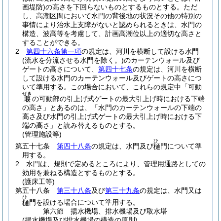
画堤防)
の高さを下回らないものとするものとする。
ただ
し、高潮区間において水門の背後地の状況その他の特別の
事情により治水上支障がないと認められるときは、水門の
構造、波高等を考慮して、計画高潮位以上の適切な高さと
することができる。
2
第四十六条第一項
の規定は、河川を横断して設ける水門
(流水を分流させる水門を除く。)
のカーテンウォール及び
ゲートの高さについて、
第四十七条
の規定は、河川を横断
して設ける水門のカーテンウォール及びゲートの高さにつ
いて準用する。
この場合において、これらの規定中「可動
ぜき
の可動部の引上げ式ゲートの最大引上げ時における下端
堰
の高さ」とあるのは、「水門のカーテンウォールの下端の
高さ及び水門の引上げ式ゲートの最大引上げ時における下
端の高さ」と読み替えるものとする。
(管理施設等)
ひ
第五十七条
第四十八条
の規定は、水門及び
門について準
樋
用する。
2
水門は、規則で定めるところにより、管理用通路としての
効用を兼ねる構造とするものとする。
(護床工等)
第五十八条
第三十八条
及び
第三十九条
の規定は、水門又は
ひ
門を設ける場合について準用する。
樋
第六節
揚水機場、排水機場及び取水塔
(揚水機場及び排水機場の構造の原則)