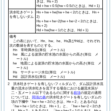
きは、
Hs＋2
)
Hd＋hw＋0.5
(
hw＜0.5
のときは、
Hd＋1
)
洪水吐きゲート
Hn＋hw＋he
(
hw＋he＜2
のときは、
Hn＋
を有しないダム
2
)
Hs＋hw＋he÷2
(
hw＋he÷2＜2
のときは、
Hs＋2
)
Hd＋hw
(
hw＜1
のときは、
Hd＋1
)
備考
この表において、Hn、hw、he、Hs及びHdは、それぞれ
次の数値を表すものとする。
Hn 常時満水位
(単位 メートル)
hw 風による波浪の貯水池の水面からの高さ
(単位 メ
ートル)
he 地震による波浪の貯水池の水面からの高さ
(単位 メ
ートル)
Hs サーチャージ水位
(単位 メートル)
Hd 設計洪水位
(単位 メートル)
2
洪水吐きゲートを有しないフィルダムで、ダム設計洪水流
量の流水が洪水吐きを流下する場合における越流水深が
二・五メートル以下であるものに関する
前項
の規定の適用
については、
同項の表
の洪水吐きゲートを有しないダムの
項の下欄中「
hw＋he＜2
のときは
、Hn＋2
」とあるのは
「
hw＋he＜1
のときは、
Hn＋1
」と、「
hw＋he÷2＜2
のき
は、
Hs＋2
」とあるのは、「
hw＋he÷2＜1
のときは、
Hs＋