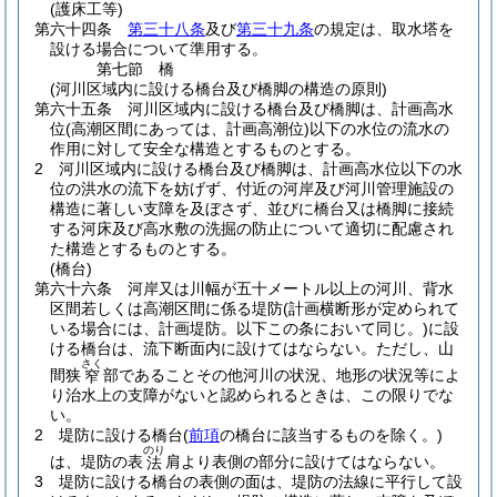
(護床工等)
第六十四条
第三十八条
及び
第三十九条
の規定は、取水塔を
設ける場合について準用する。
第七節
橋
(河川区域内に設ける橋台及び橋脚の構造の原則)
第六十五条
河川区域内に設ける橋台及び橋脚は、計画高水
位
(高潮区間にあっては、計画高潮位)
以下の水位の流水の
作用に対して安全な構造とするものとする。
2
河川区域内に設ける橋台及び橋脚は、計画高水位以下の水
位の洪水の流下を妨げず、付近の河岸及び河川管理施設の
構造に著しい支障を及ぼさず、並びに橋台又は橋脚に接続
する河床及び高水敷の洗掘の防止について適切に配慮され
た構造とするものとする。
(橋台)
第六十六条
河岸又は川幅が五十メートル以上の河川、背水
区間若しくは高潮区間に係る堤防
(計画横断形が定められて
いる場合には、計画堤防。以下この条において同じ。)
に設
ける橋台は、流下断面内に設けてはならない。
ただし、山
さく
間狭
部であることその他河川の状況、地形の状況等によ
窄
り治水上の支障がないと認められるときは、この限りでな
い。
2
堤防に設ける橋台
(
前項
の橋台に該当するものを除く。)
のり
は、堤防の表
肩より表側の部分に設けてはならない。
法
3
堤防に設ける橋台の表側の面は、堤防の法線に平行して設