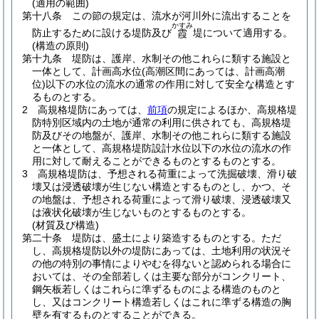
(適用の範囲)
第十八条
この節の規定は、流水が河川外に流出することを
かすみ
防止するために設ける堤防及び
堤について適用する。
霞
(構造の原則)
第十九条
堤防は、護岸、水制その他これらに類する施設と
一体として、計画高水位
(高潮区間にあっては、計画高潮
位)
以下の水位の流水の通常の作用に対して安全な構造とす
るものとする。
2
高規格堤防にあっては、
前項
の規定によるほか、高規格堤
防特別区域内の土地が通常の利用に供されても、高規格堤
防及びその地盤が、護岸、水制その他これらに類する施設
と一体として、高規格堤防設計水位以下の水位の流水の作
用に対して耐えることができるものとするものとする。
3
高規格堤防は、予想される荷重によって洗掘破壊、滑り破
壊又は浸透破壊が生じない構造とするものとし、かつ、そ
の地盤は、予想される荷重によって滑り破壊、浸透破壊又
は液状化破壊が生じないものとするものとする。
(材質及び構造)
第二十条
堤防は、盛土により築造するものとする。
ただ
し、高規格堤防以外の堤防にあっては、土地利用の状況そ
の他の特別の事情によりやむを得ないと認められる場合に
おいては、その全部若しくは主要な部分がコンクリート、
鋼矢板若しくはこれらに準ずるものによる構造のものと
し、又はコンクリート構造若しくはこれに準ずる構造の胸
壁を有するものとすることができる。