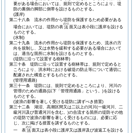
要がある場合においては、規則で定めるところにより、堤
防の裏側の脚部に側帯を設けるものとする。
(護岸)
第二十八条
流水の作用から堤防を保護するため必要がある
のり
場合においては、堤防の表
面又は表小段に護岸を設ける
法
ものとする。
(水制)
第二十九条
流水の作用から堤防を保護するため、流水の方
向を規制し、又は水勢を緩和する必要がある場合において
は、適当な箇所に水制を設けるものとする。
(堤防に沿って設置する樹林帯)
第三十条
堤防に沿って設置する樹林帯は、規則で定めると
ころにより、洪水時における破堤の防止等について適切に
配慮された構造とするものとする。
(管理用通路)
第三十一条
堤防には、規則で定めるところにより、河川の
管理のための通路
(以下「管理用通路」という。)
を設ける
ものとする。
(波浪の影響を著しく受ける堤防に講ずべき措置)
第三十二条
湖沼、高潮区間又は二以上の河川
(一級河川、二
級河川及び普通河川を含む。)
の合流する箇所の堤防その他
の堤防で波浪の影響を著しく受けるものには、必要に応
じ、次に掲げる措置を講ずるものとする。
のり
一
表
面又は表小段に護岸又は護岸及び波返工を設ける
法