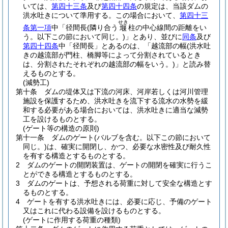
いては、
第四十三条
及び
第四十四条
の規定は、当該ダムの
洪水吐きについて準用する。
この場合において、
第四十三
せき
条第一項
中「径間長
(隣り合う
柱の中心線間の距離をい
堰
う。以下この節において同じ。)
」とあり、並びに
同条
及び
第四十四条
中「径間長」とあるのは、「越流部の幅
(洪水吐
きの越流部が門柱、橋脚等によって分割されているとき
は、分割されたそれぞれの越流部の幅をいう。)
」と読み替
えるものとする。
(減勢工)
第十条
ダムの堤体又は下流の河床、河岸若しくは河川管理
施設を保護するため、洪水吐きを流下する流水の水勢を緩
和する必要がある場合においては、洪水吐きに適当な減勢
工を設けるものとする。
(ゲート等の構造の原則)
第十一条
ダムのゲート
(バルブを含む。以下この節において
同じ。)
は、確実に開閉し、かつ、必要な水密性及び耐久性
を有する構造とするものとする。
2
ダムのゲートの開閉装置は、ゲートの開閉を確実に行うこ
とができる構造とするものとする。
3
ダムのゲートは、予想される荷重に対して安全な構造とす
るものとする。
4
ゲートを有する洪水吐きには、必要に応じ、予備のゲート
又はこれに代わる設備を設けるものとする。
(ゲートに作用する荷重の種類)