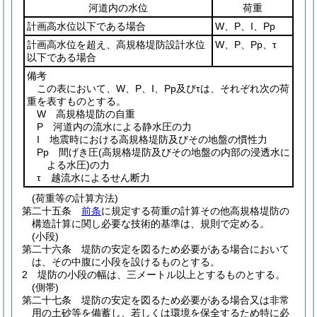
河道内の水位
荷重
計画高水位以下である場合
W、P、I、Pp
計画高水位を超え、高規格堤防設計水位
W、P、Pp、τ
以下である場合
備考
この表において、W、P、I、Pp及びτは、それぞれ次の荷
重を表すものとする。
W 高規格堤防の自重
P 河道内の流水による静水圧の力
I 地震時における高規格堤防及びその地盤の慣性力
Pp 間げき圧
(高規格堤防及びその地盤の内部の浸透水に
よる水圧)
の力
τ 越流水によるせん断力
(荷重等の計算方法)
第二十五条
前条
に規定する荷重の計算その他高規格堤防の
構造計算に関し必要な技術的基準は、規則で定める。
(小段)
第二十六条
堤防の安定を図るため必要がある場合において
は、その中腹に小段を設けるものとする。
2
堤防の小段の幅は、三メートル以上とするものとする。
(側帯)
第二十七条
堤防の安定を図るため必要がある場合又は非常
用の土砂等を備蓄し、若しくは環境を保全するため特に必