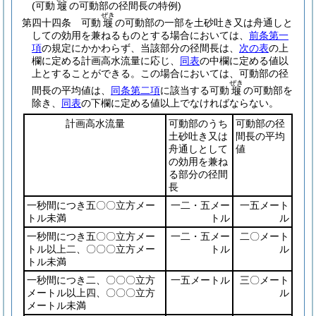
(可動
の可動部の径間長の特例)
堰
ぜき
第四十四条
可動
の可動部の一部を土砂吐き又は舟通しと
堰
しての効用を兼ねるものとする場合においては、
前条第一
項
の規定にかかわらず、当該部分の径間長は、
次の表
の上
欄に定める計画高水流量に応じ、
同表
の中欄に定める値以
上とすることができる。
この場合においては、可動部の径
ぜき
間長の平均値は、
同条第二項
に該当する可動
の可動部を
堰
除き、
同表
の下欄に定める値以上でなければならない。
計画高水流量
可動部のうち
可動部の径
土砂吐き又は
間長の平均
舟通しとして
値
の効用を兼ね
る部分の径間
長
一秒間につき五〇〇立方メー
一二・五メー
一五メート
トル未満
トル
ル
一秒間につき五〇〇立方メー
一二・五メー
二〇メート
トル以上二、〇〇〇立方メー
トル
ル
トル未満
一秒間につき二、〇〇〇立方
一五メートル
三〇メート
メートル以上四、〇〇〇立方
ル
メートル未満