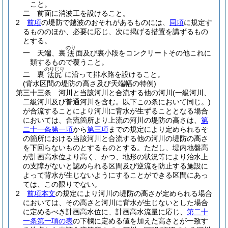
こと。
二
前面に消波工を設けること。
2
前項
の堤防で越波のおそれがあるものには、
同項
に規定す
るもののほか、必要に応じ、次に掲げる措置を講ずるもの
とする。
のり
一
天端、裏
面及び裏小段をコンクリートその他これに
法
類するもので覆うこと。
のりじり
二
裏
に沿って排水路を設けること。
法尻
(背水区間の堤防の高さ及び天端幅の特例)
第三十三条
河川と当該河川と合流する他の河川
(一級河川、
二級河川及び普通河川を含む。以下この条において同じ。)
が合流することにより河川に背水が生ずることとなる場合
においては、合流箇所より上流の河川の堤防の高さは、
第
二十一条第一項
から
第三項
までの規定により定められるそ
の箇所における当該河川と合流する他の河川の堤防の高さ
を下回らないものとするものとする。
ただし、堤内地盤高
が計画高水位より高く、かつ、地形の状況等により治水上
の支障がないと認められる区間及び逆流を防止する施設に
よって背水が生じないようにすることができる区間にあっ
ては、この限りでない。
2
前項本文
の規定により河川の堤防の高さが定められる場合
においては、その高さと河川に背水が生じないとした場合
に定めるべき計画高水位に、計画高水流量に応じ、
第二十
一条第一項の表
の下欄に定める値を加えた高さとが一致す