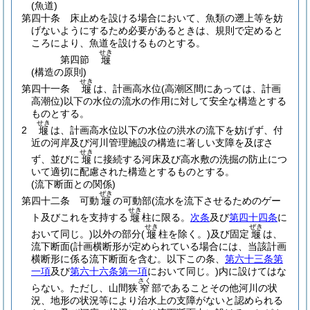
(魚道)
第四十条
床止めを設ける場合において、魚類の遡上等を妨
げないようにするため必要があるときは、規則で定めると
ころにより、魚道を設けるものとする。
せき
第四節
堰
(構造の原則)
せき
第四十一条
は、計画高水位
(高潮区間にあっては、計画
堰
高潮位)
以下の水位の流水の作用に対して安全な構造とする
ものとする。
せき
2
は、計画高水位以下の水位の洪水の流下を妨げず、付
堰
近の河岸及び河川管理施設の構造に著しい支障を及ぼさ
せき
ず、並びに
に接続する河床及び高水敷の洗掘の防止につ
堰
いて適切に配慮された構造とするものとする。
(流下断面との関係)
ぜき
第四十二条
可動
の可動部
(流水を流下させるためのゲー
堰
せき
ト及びこれを支持する
柱に限る。
次条
及び
第四十四条
に
堰
せき
ぜき
おいて同じ。)
以外の部分
(
柱を除く。)
及び固定
は、
堰
堰
流下断面
(計画横断形が定められている場合には、当該計画
横断形に係る流下断面を含む。以下この条、
第六十三条第
一項
及び
第六十六条第一項
において同じ。)
内に設けてはな
さく
らない。
ただし、山間狭
部であることその他河川の状
窄
況、地形の状況等により治水上の支障がないと認められる