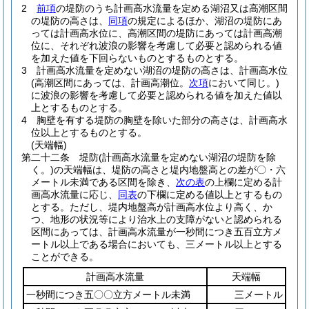
2
前項
の堤防のうち計画高水流量を定める湖沼又は高潮区間
の堤防の高さは、
同項
の規定によるほか、湖沼の堤防にあ
っては計画高水位に、高潮区間の堤防にあっては計画高潮
位に、それぞれ波浪の影響を考慮して必要と認められる値
を加えた値を下回らないものとするものとする。
3
計画高水流量を定めない湖沼の堤防の高さは、計画高水位
(高潮区間にあっては、計画高潮位。
次項
において同じ。)
に波浪の影響を考慮して必要と認められる値を加えた値以
上とするものとする。
4
胸壁を有する堤防の胸壁を除いた部分の高さは、計画高水
位以上とするものとする。
(天端幅)
第二十二条
堤防
(計画高水流量を定めない湖沼の堤防を除
く。)
の天端幅は、堤防の高さと堤内地盤高との差が〇・六
メートル未満である区間を除き、
次の表
の上欄に定める計
画高水流量に応じ、
同表
の下欄に定める値以上とするもの
とする。
ただし、堤内地盤高が計画高水位より高く、か
つ、地形の状況等により治水上の支障がないと認められる
区間にあっては、計画高水流量が一秒間につき五百立方メ
ートル以上である場合においても、三メートル以上とする
ことができる。
計画高水流量
天端幅
一秒間につき五〇〇立方メートル未満
三メートル