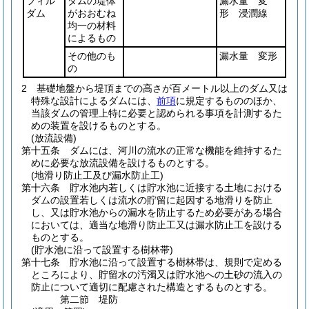
フィル
ダムの堤体
漏水量 変
ダム
がおおむね
形 浸潤線
均一の材料
によるもの
その他のも
漏水量 変形
の
2
基礎地盤から堤頂までの高さが百メートル以上のダム又は
特殊な設計によるダムには、
前項
に規定するもののほか、
当該ダムの管理上特に必要と認められる事項を計測するた
めの装置を設けるものとする。
(放流設備)
第十五条
ダムには、河川の流水の正常な機能を維持するた
めに必要な放流設備を設けるものとする。
(地滑り防止工及び漏水防止工)
第十六条
貯水池内若しくは貯水池に近接する土地における
ダムの設置若しくは流水の貯留に起因する地滑りを防止
し、又は貯水池からの漏水を防止するため必要がある場合
においては、適当な地滑り防止工又は漏水防止工を設ける
ものとする。
(貯水池に沿って設置する樹林帯)
第十七条
貯水池に沿って設置する樹林帯は、規則で定める
ところにより、貯留水の汚濁又は貯水池への土砂の流入の
防止について適切に配慮された構造とするものとする。
第二節
堤防