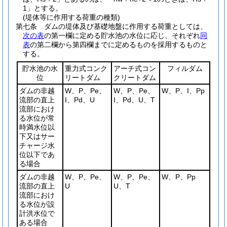
1
」とする。
(堤体等に作用する荷重の種類)
第七条
ダムの堤体及び基礎地盤に作用する荷重としては、
次の表
の第一欄に定める貯水池の水位に応じ、それぞれ
同
表
の第二欄から第四欄までに定めるものを採用するものと
する。
貯水池の水
重力式コンク
アーチ式コン
フィルダム
位
リートダム
クリートダム
ダムの非越
W、P、Pe、
W、P、Pe、
W、P、I、Pp
流部の直上
I、Pd、U
I、Pd、U、T
流部におけ
る水位が常
時満水位以
下又はサー
チャージ水
位以下であ
る場合
ダムの非越
W、P、Pe、
W、P、Pe、
W、P、Pp
流部の直上
U
U、T
流部におけ
る水位が設
計洪水位で
ある場合