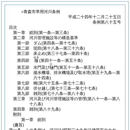
○青森市準用河川条例
平成二十四年十二月二十五日
条例第八十五号
目次
第一章
総則
(第一条―第三条)
第二章
河川管理施設等の構造基準
第一節
ダム
(第四条―第十七条)
第二節
堤防
(第十八条―第三十六条)
第三節
床止め
(第三十七条―第四十条)
せき
第四節
(第四十一条―第五十条)
堰
ひ
第五節
水門及び
門
(第五十一条―第五十八条)
樋
第六節
揚水機場、排水機場及び取水塔
(第五十九条―第
六十四条)
第七節
橋
(第六十五条―第七十二条)
第八節
伏せ越し
(第七十三条―第七十七条)
第九節
雑則
(第七十八条―第八十条)
第三章
河川及び河川管理施設等の管理
(第八十一条―第八
十八条)
第四章
雑則
(第八十九条)
附則
第一章
総則
(趣旨)