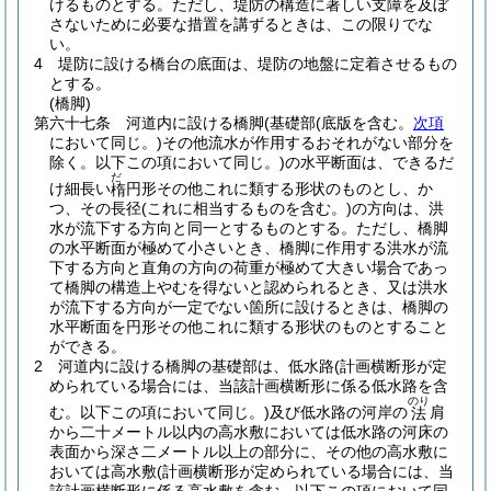
けるものとする。
ただし、堤防の構造に著しい支障を及ぼ
さないために必要な措置を講ずるときは、この限りでな
い。
4
堤防に設ける橋台の底面は、堤防の地盤に定着させるもの
とする。
(橋脚)
第六十七条
河道内に設ける橋脚
(基礎部
(底版を含む。
次項
において同じ。)
その他流水が作用するおそれがない部分を
除く。以下この項において同じ。)
の水平断面は、できるだ
だ
け細長い
円形その他これに類する形状のものとし、か
楕
つ、その長径
(これに相当するものを含む。)
の方向は、洪
水が流下する方向と同一とするものとする。
ただし、橋脚
の水平断面が極めて小さいとき、橋脚に作用する洪水が流
下する方向と直角の方向の荷重が極めて大きい場合であっ
て橋脚の構造上やむを得ないと認められるとき、又は洪水
が流下する方向が一定でない箇所に設けるときは、橋脚の
水平断面を円形その他これに類する形状のものとすること
ができる。
2
河道内に設ける橋脚の基礎部は、低水路
(計画横断形が定
められている場合には、当該計画横断形に係る低水路を含
のり
む。以下この項において同じ。)
及び低水路の河岸の
肩
法
から二十メートル以内の高水敷においては低水路の河床の
表面から深さ二メートル以上の部分に、その他の高水敷に
おいては高水敷
(計画横断形が定められている場合には、当