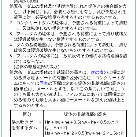
(構造の原則)
第五条
ダムの堤体及び基礎地盤
(これと堤体との接合部を含
む。以下同じ。)
は、必要な水密性を有し、及び予想される
荷重に対し必要な強度を有するものとするものとする。
2
コンクリートダムの堤体は、予想される荷重によって滑動
し、又は転倒しない構造とするものとする。
3
フィルダムの堤体は、予想される荷重によって滑り破壊又
は浸透破壊が生じない構造とするものとする。
4
ダムの基礎地盤は、予想される荷重によって滑動し、滑り
破壊又は浸透破壊が生じないものとするものとする。
5
フィルダムの堤体には、放流設備その他の水路構造物を設
けてはならない。
(堤体の非越流部の高さ)
第六条
ダムの堤体の非越流部の高さは、
次の表
の上欄に定
める洪水吐きゲートの有無の区分に応じ、コンクリートダ
ムにあっては
同表
の下欄に定める堤体の非越流部の高さの
値
(単位は、メートルとする。以下この条において同じ。)
のうち最も大きい値以上、フィルダムにあっては同欄に定
める値のうち最も大きい値に一メートルを加えた値以上と
するものとする。
区分
堤体の非越流部の高さ
洪水吐きゲート
Hn＋hw＋he＋0.5
(
hw＋he＜0.5
のとき
を有するダム
は、
Hn＋2
)
Hs＋hw＋he÷2＋0.5
(
hw＋he÷2＜1.5
のと