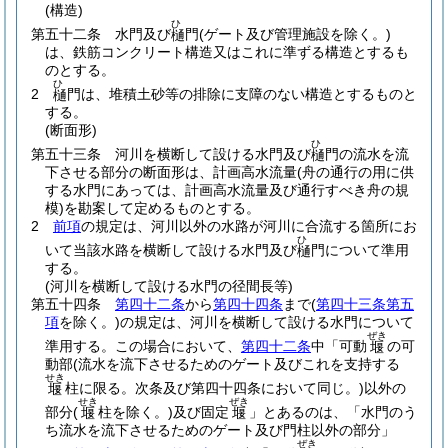
(構造)
ひ
第五十二条
水門及び
門
(ゲート及び管理施設を除く。)
樋
は、鉄筋コンクリート構造又はこれに準ずる構造とするも
のとする。
ひ
2
門は、堆積土砂等の排除に支障のない構造とするものと
樋
する。
(断面形)
ひ
第五十三条
河川を横断して設ける水門及び
門の流水を流
樋
下させる部分の断面形は、計画高水流量
(舟の通行の用に供
する水門にあっては、計画高水流量及び通行すべき舟の規
模)
を勘案して定めるものとする。
2
前項
の規定は、河川以外の水路が河川に合流する箇所にお
ひ
いて当該水路を横断して設ける水門及び
門について準用
樋
する。
(河川を横断して設ける水門の径間長等)
第五十四条
第四十二条
から
第四十四条
まで
(
第四十三条第五
項
を除く。)
の規定は、河川を横断して設ける水門について
ぜき
準用する。
この場合において、
第四十二条
中「可動
の可
堰
動部
(流水を流下させるためのゲート及びこれを支持する
せき
柱に限る。次条及び第四十四条において同じ。)
以外の
堰
せき
ぜき
部分
(
柱を除く。)
及び固定
」とあるのは、「水門のう
堰
堰
ち流水を流下させるためのゲート及び門柱以外の部分」
ぜき