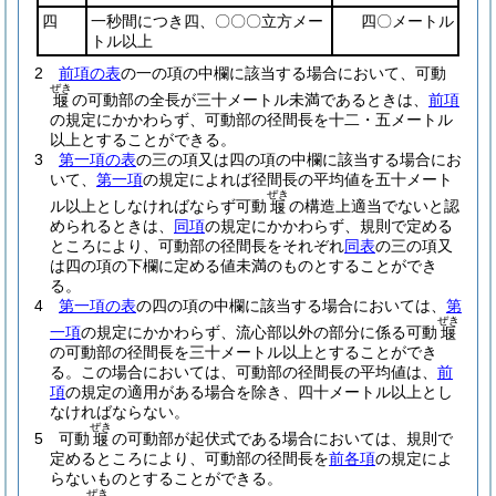
四
一秒間につき四、〇〇〇立方メー
四〇メートル
トル以上
2
前項の表
の一の項の中欄に該当する場合において、可動
ぜき
の可動部の全長が三十メートル未満であるときは、
前項
堰
の規定にかかわらず、可動部の径間長を十二・五メートル
以上とすることができる。
3
第一項の表
の三の項又は四の項の中欄に該当する場合にお
いて、
第一項
の規定によれば径間長の平均値を五十メート
ぜき
ル以上としなければならず可動
の構造上適当でないと認
堰
められるときは、
同項
の規定にかかわらず、規則で定める
ところにより、可動部の径間長をそれぞれ
同表
の三の項又
は四の項の下欄に定める値未満のものとすることができ
る。
4
第一項の表
の四の項の中欄に該当する場合においては、
第
ぜき
一項
の規定にかかわらず、流心部以外の部分に係る可動
堰
の可動部の径間長を三十メートル以上とすることができ
る。
この場合においては、可動部の径間長の平均値は、
前
項
の規定の適用がある場合を除き、四十メートル以上とし
なければならない。
ぜき
5
可動
の可動部が起伏式である場合においては、規則で
堰
定めるところにより、可動部の径間長を
前各項
の規定によ
らないものとすることができる。
ぜき