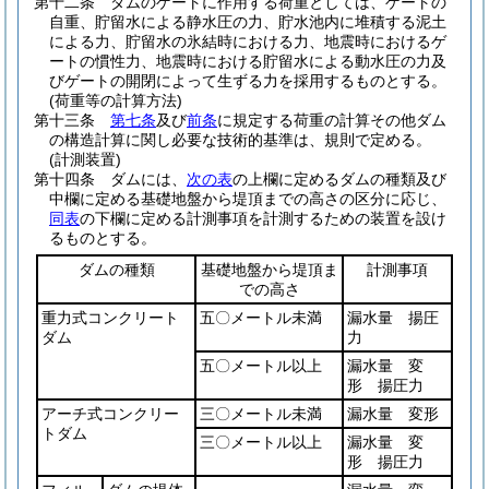
第十二条
ダムのゲートに作用する荷重としては、ゲートの
自重、貯留水による静水圧の力、貯水池内に堆積する泥土
による力、貯留水の氷結時における力、地震時におけるゲ
ートの慣性力、地震時における貯留水による動水圧の力及
びゲートの開閉によって生ずる力を採用するものとする。
(荷重等の計算方法)
第十三条
第七条
及び
前条
に規定する荷重の計算その他ダム
の構造計算に関し必要な技術的基準は、規則で定める。
(計測装置)
第十四条
ダムには、
次の表
の上欄に定めるダムの種類及び
中欄に定める基礎地盤から堤頂までの高さの区分に応じ、
同表
の下欄に定める計測事項を計測するための装置を設け
るものとする。
ダムの種類
基礎地盤から堤頂ま
計測事項
での高さ
重力式コンクリート
五〇メートル未満
漏水量 揚圧
ダム
力
五〇メートル以上
漏水量 変
形 揚圧力
アーチ式コンクリー
三〇メートル未満
漏水量 変形
トダム
三〇メートル以上
漏水量 変
形 揚圧力