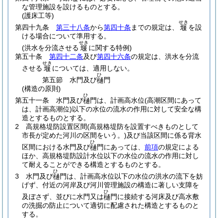
な管理施設を設けるものとする。
(護床工等)
せき
第四十九条
第三十八条
から
第四十条
までの規定は、
を設
堰
ける場合について準用する。
せき
(洪水を分流させる
に関する特例)
堰
第五十条
第四十二条
及び
第四十六条
の規定は、洪水を分流
せき
させる
については、適用しない。
堰
ひ
第五節
水門及び
門
樋
(構造の原則)
ひ
第五十一条
水門及び
門は、計画高水位
(高潮区間にあって
樋
は、計画高潮位)
以下の水位の流水の作用に対して安全な構
造とするものとする。
2
高規格堤防設置区間
(高規格堤防を設置すべきものとして
市長が定めた河川の区間をいう。)
及び当該区間に係る背水
ひ
区間における水門及び
門にあっては、
前項
の規定による
樋
ほか、高規格堤防設計水位以下の水位の流水の作用に対し
て耐えることができる構造とするものとする。
ひ
3
水門及び
門は、計画高水位以下の水位の洪水の流下を妨
樋
げず、付近の河岸及び河川管理施設の構造に著しい支障を
ひ
及ぼさず、並びに水門又は
門に接続する河床及び高水敷
樋
の洗掘の防止について適切に配慮された構造とするものと
する。