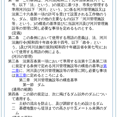
第一条
この条例は、河川法
(昭和三十九年法律第百六十七
号。以下「法」という。)
の規定に基づき、市長が管理する
準用河川
(以下「河川」という。)
に係る河川管理施設又は
法第二十六条第一項の許可を受けて設置される工作物のう
ち、ダム、堤防その他の主要なもの
(以下「河川管理施設
等」という。)
の構造の基準並びに当該河川及び河川管理施
設等の管理に関し必要な事項を定めるものとする。
(定義)
第二条
この条例において使用する用語の意義は、法、河川
法施行令
(昭和四十年政令第十四号。以下「政令」とい
う。)
及び河川法施行規則
(昭和四十年建設省令第七号)
にお
いて使用する用語の例による。
(河川の管理)
第三条
法第百条第一項において準用する法第十三条第二項
に規定する条例で定める河川管理施設等の構造の基準は
第
二章
に、河川及び河川管理施設等の管理に関し必要な事項
は
第三章
に定めるところによる。
第二章
河川管理施設等の構造基準
第一節
ダム
(適用の範囲)
第四条
この節の規定は、次に掲げるダム以外のダムについ
て適用する。
一
土砂の流出を防止し、及び調節するため設けるダム
二
基礎地盤から堤頂までの高さが十五メートル未満のダ
ム