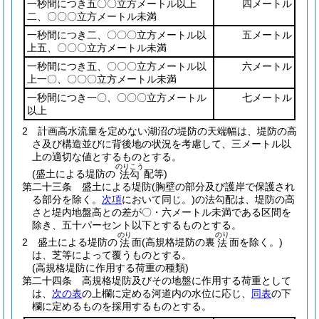
一秒間につき五〇〇立方メートル以上
四メートル
二、〇〇〇立方メートル未満
一秒間につき二、〇〇〇立方メートル以
五メートル
上五、〇〇〇立方メートル未満
一秒間につき五、〇〇〇立方メートル以
六メートル
上一〇、〇〇〇立方メートル未満
一秒間につき一〇、〇〇〇立方メートル
七メートル
以上
2
計画高水流量を定めない湖沼の堤防の天端幅は、堤防の高
さ及び構造並びに背後地の状況を考慮して、三メートル以
上の適切な値とするものとする。
のりこう
(盛土による堤防の
配等)
法勾
第二十三条
盛土による堤防
(胸壁の部分及び護岸で保護され
る部分を除く。
次項
において同じ。)
の法勾配は、堤防の高
さと堤内地盤高との差が〇・六メートル未満である区間を
除き、五十パーセント以下とするものとする。
のり
のり
2
盛土による堤防の
面
(高規格堤防の裏
面を除く。)
法
法
は、芝等によって覆うものとする。
(高規格堤防に作用する荷重の種類)
第二十四条
高規格堤防及びその地盤に作用する荷重として
は、
次の表
の上欄に定める河道内の水位に応じ、
同表
の下
欄に定めるものを採用するものとする。