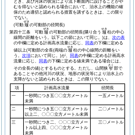
とき、及び河床の状況により流下断面内に設けることがや
むを得ないと認められる場合において、治水上の機能の確
保のため適切と認められる措置を講ずるときは、この限り
でない。
ぜき
(可動
の可動部の径間長)
堰
ぜき
せき
第四十三条
可動
の可動部の径間長
(隣り合う
柱の中心
堰
堰
線間の距離をいう。以下この節において同じ。)
は、
次の表
の中欄に定める計画高水流量に応じ、
同表
の下欄に定める
せき
値以上
(可動部の全長
(両端の
柱の中心線間の距離をい
堰
う。
次項
において同じ。)
が、
同表
の中欄に定める計画高水
流量に応じ、
同表
の下欄に定める値未満である場合には、
さく
その全長の値)
とするものとする。
ただし、山間狭
部で
窄
あることその他河川の状況、地形の状況等により治水上の
支障がないと認められるときは、この限りでない。
項
計画高水流量
径間長
一
一秒間につき五〇〇立方メートル
一五メートル
未満
二
一秒間につき五〇〇立方メートル
二〇メートル
以上二、〇〇〇立方メートル未満
三
一秒間につき二、〇〇〇立方メー
三〇メートル
トル以上四、〇〇〇立方メートル
未満