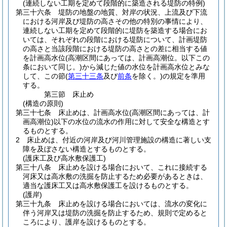
(連続しない工期を定めて段階的に築造される堤防の特例)
第三十六条
堤防の地盤の地質、対岸の状況、上流及び下流
における河岸及び堤防の高さその他の特別の事情により、
連続しない工期を定めて段階的に堤防を築造する場合にお
いては、それぞれの段階における堤防について、計画堤防
の高さと当該段階における堤防の高さとの差に相当する値
を計画高水位
(高潮区間にあっては、計画高潮位。以下この
条において同じ。)
から減じた値の水位を計画高水位とみな
して、この節
(
第三十三条
及び
前条
を除く。)
の規定を準用
する。
第三節
床止め
(構造の原則)
第三十七条
床止めは、計画高水位
(高潮区間にあっては、計
画高潮位)
以下の水位の流水の作用に対して安全な構造とす
るものとする。
2
床止めは、付近の河岸及び河川管理施設の構造に著しい支
障を及ぼさない構造とするものとする。
(護床工及び高水敷保護工)
第三十八条
床止めを設ける場合において、これに接続する
河床又は高水敷の洗掘を防止するため必要があるときは、
適当な護床工又は高水敷保護工を設けるものとする。
(護岸)
第三十九条
床止めを設ける場合においては、流水の変化に
伴う河岸又は堤防の洗掘を防止するため、規則で定めると
ころにより、護岸を設けるものとする。