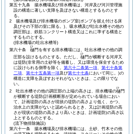
第五十九条
揚水機場及び排水機場は、河岸及び河川管理施
設の構造に著しい支障を及ぼさない構造とするものとす
る。
2
揚水機場及び排水機場のポンプ室
(ポンプを据え付ける床
及びその下部の室に限る。)
、吸水槽及び吐出水槽その他の
調圧部は、鉄筋コンクリート構造又はこれに準ずる構造と
するものとする。
(排水機場の吐出水槽等)
ひ
第六十条
門を有する排水機場には、吐出水槽その他の調
樋
ひ
圧部を設けるものとする。
ただし、
門が横断する河岸又
樋
は堤防
(非常用の土砂等を備蓄し、又は環境を保全するため
に設けられる側帯を除く。
第六十二条第一項
、
第七十条第
二項
、
第七十五条第一項
及び
第七十七条
において同じ。)
の
構造に支障を及ぼすおそれがないときは、この限りでな
い。
ひ
2
吐出水槽その他の調圧部の上端の高さは、排水機場の
門
樋
が横断する堤防
(計画横断形が定められている場合におい
て、計画堤防の高さが現状の堤防の高さより低く、かつ、
治水上の支障がないと認められるとき、又は計画堤防の高
さが現状の堤防の高さより高いときは、計画堤防)
の高さ以
上とするものとする。
(流下物排除施設)
第六十一条
揚水機場及び排水機場には、土砂、竹木その他