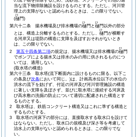
の流下物を排除するため、沈砂池、スクリーンその他の適
当な流下物排除施設を設けるものとする。
ただし、河川管
理上の支障がないと認められるときは、この限りでない。
ひ
(
門)
樋
ひ
ひ
第六十二条
揚水機場及び排水機場の
門と
門以外の部分
樋
樋
ひ
とは、構造上分離するものとする。
ただし、
門が横断す
樋
る河岸又は堤防の構造に支障を及ぼすおそれがないとき
は、この限りでない。
ひ
2
第五十四条第二項
の規定は、揚水機場又は排水機場の
門
樋
でポンプによる揚水又は排水のみの用に供されるものにつ
いては、適用しない。
(取水塔の構造)
第六十三条
取水塔
(流下断面内に設けるものに限る。以下こ
の条及び
次条
において同じ。)
は、計画高水位以下の水位の
洪水の流下を妨げず、付近の河岸及び河川管理施設の構造
に著しい支障を及ぼさず、並びに取水塔に接続する河床及
び高水敷の洗掘の防止について適切に配慮された構造とす
るものとする。
2
取水塔は、鉄筋コンクリート構造又はこれに準ずる構造と
するものとする。
3
取水塔の河床下の部分には、直接取水する取水口を設けて
はならない。
ただし、取水口の規模及び深さ等を考慮して
治水上の支障がないと認められるときは、この限りでな
い。