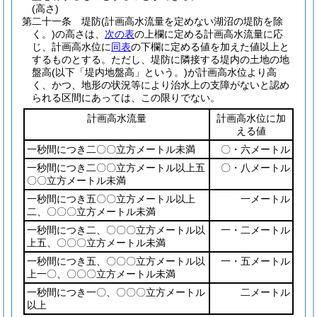
(高さ)
第二十一条
堤防
(計画高水流量を定めない湖沼の堤防を除
く。)
の高さは、
次の表
の上欄に定める計画高水流量に応
じ、計画高水位に
同表
の下欄に定める値を加えた値以上と
するものとする。
ただし、堤防に隣接する堤内の土地の地
盤高
(以下「堤内地盤高」という。)
が計画高水位より高
く、かつ、地形の状況等により治水上の支障がないと認め
られる区間にあっては、この限りでない。
計画高水流量
計画高水位に加
える値
一秒間につき二〇〇立方メートル未満
〇・六メートル
一秒間につき二〇〇立方メートル以上五
〇・八メートル
〇〇立方メートル未満
一秒間につき五〇〇立方メートル以上
一メートル
二、〇〇〇立方メートル未満
一秒間につき二、〇〇〇立方メートル以
一・二メートル
上五、〇〇〇立方メートル未満
一秒間につき五、〇〇〇立方メートル以
一・五メートル
上一〇、〇〇〇立方メートル未満
一秒間につき一〇、〇〇〇立方メートル
二メートル
以上