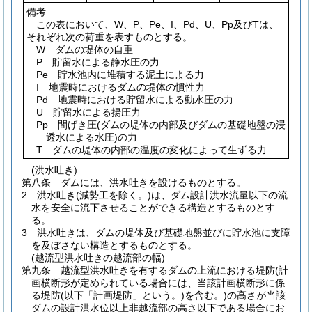
備考
この表において、W、P、Pe、I、Pd、U、Pp及びTは、
それぞれ次の荷重を表すものとする。
W ダムの堤体の自重
P 貯留水による静水圧の力
Pe 貯水池内に堆積する泥土による力
I 地震時におけるダムの堤体の慣性力
Pd 地震時における貯留水による動水圧の力
U 貯留水による揚圧力
Pp 間げき圧
(ダムの堤体の内部及びダムの基礎地盤の浸
透水による水圧)
の力
T ダムの堤体の内部の温度の変化によって生ずる力
(洪水吐き)
第八条
ダムには、洪水吐きを設けるものとする。
2
洪水吐き
(減勢工を除く。)
は、ダム設計洪水流量以下の流
水を安全に流下させることができる構造とするものとす
る。
3
洪水吐きは、ダムの堤体及び基礎地盤並びに貯水池に支障
を及ぼさない構造とするものとする。
(越流型洪水吐きの越流部の幅)
第九条
越流型洪水吐きを有するダムの上流における堤防
(計
画横断形が定められている場合には、当該計画横断形に係
る堤防
(以下「計画堤防」という。)
を含む。)
の高さが当該
ダムの設計洪水位以上非越流部の高さ以下である場合にお