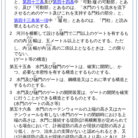
と、
第四十三条
及び
第四十四条
中「可動
の可動部」とあ
堰
り、及び「可動部」とあるのは、「水門のうち流水を流下
させるためのゲート及びこれを支持する門柱の部分」と、
せき
第四十三条第一項
中「
柱」とあるのは、「門柱」と読み
堰
替えるものとする。
ひ
2
河川を横断して設ける
門で二門以上のゲートを有するも
樋
のり
のの内
幅は、五メートル以上とするものとする。
ただ
法
のり
のり
し、内
幅が内
高の二倍以上となるときは、この限り
法
法
でない。
(ゲート等の構造)
ひ
第五十五条
水門及び
門のゲートは、確実に開閉し、か
樋
つ、必要な水密性を有する構造とするものとする。
ひ
2
水門及び
門のゲートは、鋼構造又はこれに準ずる構造と
樋
するものとする。
ひ
3
水門及び
門のゲートの開閉装置は、ゲートの開閉を確実
樋
に行うことができる構造とするものとする。
(水門のゲートの高さ等)
第五十六条
水門のカーテンウォールの上端の高さ又はカー
テンウォールを有しない水門のゲートの閉鎖時における上
端の高さは、水門に接続する堤防
(計画横断形が定められて
いる場合において、計画堤防の高さが現状の堤防の高さよ
り低く、かつ、治水上の支障がないと認められるとき、又
は計画堤防の高さが現状の堤防の高さより高いときは、計