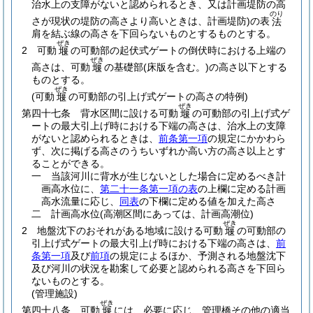
治水上の支障がないと認められるとき、又は計画堤防の高
のり
さが現状の堤防の高さより高いときは、計画堤防)
の表
法
肩を結ぶ線の高さを下回らないものとするものとする。
ぜき
2
可動
の可動部の起伏式ゲートの倒伏時における上端の
堰
ぜき
高さは、可動
の基礎部
(床版を含む。)
の高さ以下とする
堰
ものとする。
ぜき
(可動
の可動部の引上げ式ゲートの高さの特例)
堰
ぜき
第四十七条
背水区間に設ける可動
の可動部の引上げ式ゲ
堰
ートの最大引上げ時における下端の高さは、治水上の支障
がないと認められるときは、
前条第一項
の規定にかかわら
ず、次に掲げる高さのうちいずれか高い方の高さ以上とす
ることができる。
一
当該河川に背水が生じないとした場合に定めるべき計
画高水位に、
第二十一条第一項の表
の上欄に定める計画
高水流量に応じ、
同表
の下欄に定める値を加えた高さ
二
計画高水位
(高潮区間にあっては、計画高潮位)
ぜき
2
地盤沈下のおそれがある地域に設ける可動
の可動部の
堰
引上げ式ゲートの最大引上げ時における下端の高さは、
前
条第一項
及び
前項
の規定によるほか、予測される地盤沈下
及び河川の状況を勘案して必要と認められる高さを下回ら
ないものとする。
(管理施設)
ぜき
第四十八条
可動
には、必要に応じ、管理橋その他の適当
堰