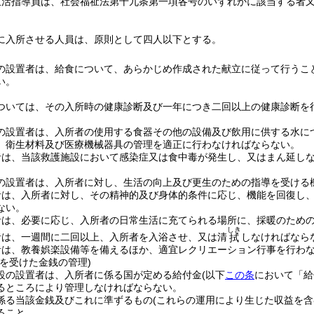
生活指導員は、社会福祉法第十九条第一項各号のいずれかに該当する者
に入所させる人員は、原則として四人以下とする。
の設置者は、給食について、あらかじめ作成された献立に従って行うこ
い。
ついては、その入所時の健康診断及び一年につき二回以上の健康診断を
の設置者は、入所者の使用する食器その他の設備及び飲用に供する水に
、衛生材料及び医療機械器具の管理を適正に行わなければならない。
者は、当該救護施設において感染症又は食中毒が発生し、又はまん延し
の設置者は、入所者に対し、生活の向上及び更生のための指導を受ける
者は、入所者に対し、その精神的及び身体的条件に応じ、機能を回復し
ない。
者は、必要に応じ、入所者の日常生活に充てられる場所に、採暖のため
しき
者は、一週間に二回以上、入所者を入浴させ、又は清
しなければなら
拭
者は、教養娯楽設備等を備えるほか、適宜レクリエーション行事を行わ
を受けた金銭の管理)
設の設置者は、入所者に係る国が定める給付金
(以下
この条
において「給
るところにより管理しなければならない。
係る当該金銭及びこれに準ずるもの
(これらの運用により生じた収益を
ること。