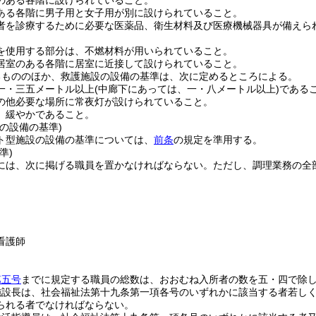
のある各階に設けられていること。
ある各階に男子用と女子用が別に設けられていること。
者を診療するために必要な医薬品、衛生材料及び医療機械器具が備えら
を使用する部分は、不燃材料が用いられていること。
居室のある各階に居室に近接して設けられていること。
るもののほか、救護施設の設備の基準は、次に定めるところによる。
一・三五メートル以上
(中廊下にあっては、一・八メートル以上)
である
の他必要な場所に常夜灯が設けられていること。
、緩やかであること。
の設備の基準)
ト型施設の設備の基準については、
前条
の規定を準用する。
準)
には、次に掲げる職員を置かなければならない。
ただし、調理業務の全
看護師
第五号
までに規定する職員の総数は、おおむね入所者の数を五・四で除
施設長は、社会福祉法第十九条第一項各号のいずれかに該当する者若し
られる者でなければならない。