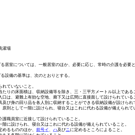
洗濯場
げる居室については、一般居室のほか、必要に応じ、常時の介護を必要
げる設備の基準は、次のとおりとする。
られていないこと。
当たりの床面積は、収納設備等を除き、三・三平方メートル以上である
入口は、避難上有効な空地、廊下又は広間に直接面して設けられている
具及び身の回り品を各人別に収納することができる収納設備が設けられ
、原則として一階に設けられ、寝台又はこれに代わる設備が備えられて
介護職員室に近接して設けられていること。
一階に設けられ、寝台又はこれに代わる設備が備えられていること。
定めるもののほか、
前号イ
、
ハ
及び
ニ
に定めるところによること。