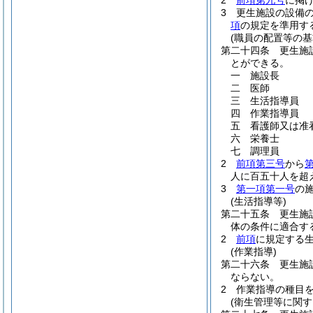
2
前項第九号
に掲
3
更生施設の設備
項
の規定を準用す
(職員の配置等の基
第二十四条
更生施
とができる。
一
施設長
二
医師
三
生活指導員
四
作業指導員
五
看護師又は准
六
栄養士
七
調理員
2
前項第三号
から
人に百五十人を超
3
第一項第一号
の
(生活指導等)
第二十五条
更生施
体の条件に適合す
2
前項
に規定する
(作業指導)
第二十六条
更生施
ならない。
2
作業指導の種目
(衛生管理等に関す