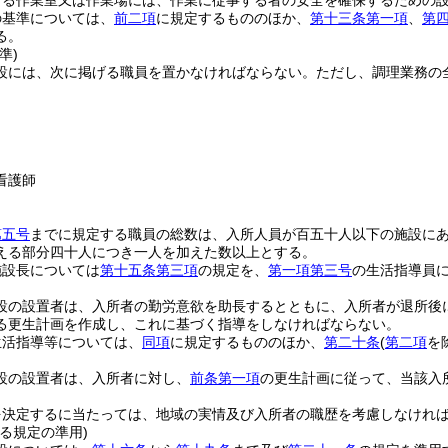
げる作業室又は作業場には、作業に従事する者の安全を確保するための
の基準については、
前二項
に規定するもののほか、
第十三条第一項
、
第
る。
準)
設には、次に掲げる職員を置かなければならない。
ただし、調理業務の
看護師
第五号
までに規定する職員の総数は、入所人員が百五十人以下の施設に
える部分四十人につき一人を加えた数以上とする。
施設長については
第十五条第三項
の規定を、
第一項第三号
の生活指導員
設の設置者は、入所者の勤労意欲を助長するとともに、入所者が退所後
る更生計画を作成し、これに基づく指導をしなければならない。
生活指導等については、
同項
に規定するもののほか、
第二十条
(
第二項
を
設の設置者は、入所者に対し、
前条第一項
の更生計画に従って、当該入
を決定するに当たっては、地域の実情及び入所者の職歴を考慮しなけれ
る規定の準用)