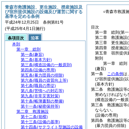
青森市救護施設、更生施設、授産施設及
び宿所提供施設の設備及び運営に関する
○青森市救護
基準を定める条例
平成24年12月25日 条例第81号
目次
(平成25年4月1日施行)
第一章
総則
(第
第二章
救護施設
条項目次
沿革
第三章
更生施設
本則
第四章
授産施設
第一章
総則
第五章
宿所提供
第一条
(趣旨)
附則
第二条
(基本方針)
第一章
総則
第三条
(構造設備の一般原則)
(趣旨)
第四条
(設備の専用)
第一条
この条例
は
第五条
(暴力団員の排除)
び宿所提供施設
(
第六条
(職員の資質向上等)
(基本方針)
第七条
(職員の専従)
第二条
救護施設等
第八条
(苦情への対応等)
努めなければなら
第九条
(非常災害対策)
(構造設備の一般原
第十条
(帳簿書類の整備)
第三条
救護施設等
第十一条
(秘密保持等)
ならない。
第二章
救護施設
(設備の専用)
第十二条
(規模)
第四条
救護施設等
第十三条
(設備の基準)
(暴力団員の排除)
第十四条
(サテライト型施設の設備