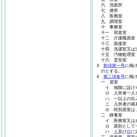
六
洗面所
七
便所
八
医務室
九
調理室
十
事務室
十一
宿直室
十二
介護職員室
十三
面接室
十四
洗濯室又は
十五
汚物処理室
十六
霊安室
3
前項第一号
に掲
のとする。
4
第二項各号
に掲
一
居室
イ
地階に設け
ロ
入所者一人
ハ
一以上の出
ニ
入所者の寝
ホ
特別居室は
二
静養室
イ
医務室又は
ロ
原則として
ハ
イ
及び
ロ
に