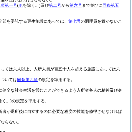
設備を設けなければならない。
四項第一号
(
ホ
を除く。)
及び
第二号
から
第六号
まで並びに
同条第五
全部を委託する更生施設にあっては、
第七号
の調理員を置かないこ
あっては六人以上、入所人員が百五十人を超える施設にあっては六
については
同条第四項
の規定を準用する。
に健全な社会生活を営むことができるよう入所者各人の精神及び身
除く。)
の規定を準用する。
所者が退所後に自立するのに必要な程度の技能を修得させなければ
ばならない。