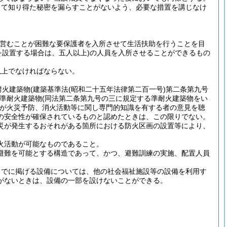
して知り得た秘密を漏らすことがないよう、必要な措置を講じなけ
を営むことが困難な要保護者を入所させて生活扶助を行うことを目
を設置する場合は、五人以上)
の人員を入所させることができるもの
以上でなければならない。
耐火建築物
(建築基準法
(昭和二十五年法律第二百一号)
第二条第九号
準耐火建築物
(同法第二条第九号の三に規定する準耐火建築物をい
が火災予防、消火活動等に関し専門的知識を有する者の意見を聴
の安全性が確保されているものと認めたときは、この限りでない。
災が発生するおそれがある箇所における防火区画の設置等により、
火活動が可能なものであること。
避難を可能とする構造であって、かつ、避難訓練の実施、配置人員
までに掲げる設備については、他の社会福祉施設等の設備を利用す
がないときは、設備の一部を設けないことができる。