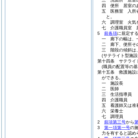
三
洗面所 居室
四
便所 居室の
五
医務室 入所
と。
六
調理室 火気
七
介護職員室 
5
前各項
に規定す
一
廊下の幅は、
二
廊下、便所そ
三
階段の傾斜は
(サテライト型施設
第十四条
サテライ
(職員の配置等の基
第十五条
救護施設
ができる。
一
施設長
二
医師
三
生活指導員
四
介護職員
五
看護師又は准
六
栄養士
七
調理員
2
前項第三号
から
3
第一項第一号
の
力を有すると認め