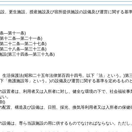
施設、更生施設、授産施設及び宿所提供施設の設備及び運営に関する基
一条―第十一条)
(第十二条―第二十一条)
(第二十二条―第二十七条)
(第二十八条―第三十三条)
施設
(第三十四条―第三十九条)
、生活保護法
(昭和二十五年法律第百四十四号。以下「法」という。)
第
以下「救護施設等」という。)
の設備及び運営に関する基準を定めるもの
の設置者は、利用者又は入所者に対し、健全な環境の下で、社会福祉事
ない。
則)
の配置、構造及び設備は、日照、採光、換気等利用者又は入所者の保健
の設備は、専ら当該施設の用に供するものでなければならない。
ただし