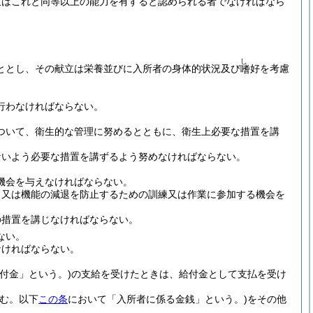
又はこれと同等以上の能力を有すると認められる者でなければなら
し
ととし、その献立は栄養並びに入所者の身体的状況及び
好を考慮
嗜
行わなければならない。
ついて、衛生的な管理に努めるとともに、衛生上必要な措置を講
ないよう必要な措置を講ずるよう努めなければならない。
機会を与えなければならない。
、又は機能の減退を防止するための訓練又は作業に参加する機会を
の措置を講じなければならない。
ない。
なければならない。
付金」という。)
の支給を受けたときは、給付金として支払を受け
含む。以下
この条
において「入所者に係る金銭」という。)
をその他