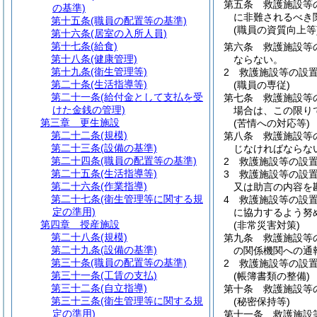
第五条
救護施設等
の基準)
に非難されるべき
第十五条
(職員の配置等の基準)
(職員の資質向上等
第十六条
(居室の入所人員)
第十七条
(給食)
第六条
救護施設等
第十八条
(健康管理)
ならない。
第十九条
(衛生管理等)
2
救護施設等の設
第二十条
(生活指導等)
(職員の専従)
第二十一条
(給付金として支払を受
第七条
救護施設等
けた金銭の管理)
場合は、この限り
第三章
更生施設
(苦情への対応等)
第二十二条
(規模)
第八条
救護施設等
第二十三条
(設備の基準)
じなければならな
第二十四条
(職員の配置等の基準)
2
救護施設等の設
第二十五条
(生活指導等)
3
救護施設等の設
第二十六条
(作業指導)
又は助言の内容を
第二十七条
(衛生管理等に関する規
4
救護施設等の設
定の準用)
に協力するよう努
第四章
授産施設
(非常災害対策)
第二十八条
(規模)
第九条
救護施設等
第二十九条
(設備の基準)
の関係機関への通
第三十条
(職員の配置等の基準)
2
救護施設等の設
第三十一条
(工賃の支払)
(帳簿書類の整備)
第三十二条
(自立指導)
第十条
救護施設等
第三十三条
(衛生管理等に関する規
(秘密保持等)
定の準用)
第十一条
救護施設