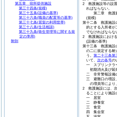
第五章
宿所提供施設
2
救護施設等の設
第三十四条
(規模)
ればならない。
第三十五条
(設備の基準)
第二章
救護
第三十六条
(職員の配置等の基準)
(規模)
第三十七条
(居室の利用世帯)
第十二条
救護施設
第三十八条
(生活相談)
的とする入所者が
第三十九条
(衛生管理等に関する規
でなければならな
定の準用)
2
救護施設におけ
附則
(設備の基準)
第十三条
救護施設
の二に規定する耐
う。
第二十三条第
いて、
次の各号
の
一
スプリンクラ
初期消火及び延
二
非常警報設備
三
避難口の増設
の増員等により
2
救護施設には、
ることにより施設
一
居室
二
静養室
三
食堂
四
集会室
五
浴室