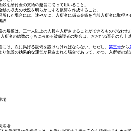
金銭を給付金の支給の趣旨に従って用いること。
金銭の収支の状況を明らかにする帳簿を作成すること。
退所した場合には、速やかに、入所者に係る金銭を当該入所者に取得さ
施設
設の規模は、三十人以上の人員を入所させることができるものでなけれ
る入所者の総数のうちに占める被保護者の割合は、おおむね百分の八十
設には、次に掲げる設備を設けなければならない。
ただし、
第三号
から
より施設の効果的な運営が見込まれる場合であって、かつ、入所者の処
業場
洗濯場