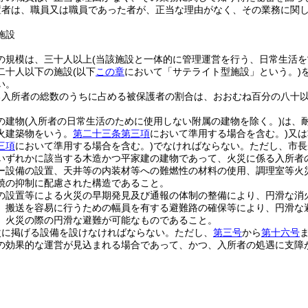
置者は、職員又は職員であった者が、正当な理由がなく、その業務に関
施設
の規模は、三十人以上
(当該施設と一体的に管理運営を行う、日常生活
二十人以下の施設
(以下
この章
において「サテライト型施設」という。)
い。
る入所者の総数のうちに占める被保護者の割合は、おおむね百分の八十
の建物
(入所者の日常生活のために使用しない附属の建物を除く。)
は、
火建築物をいう。
第二十三条第三項
において準用する場合を含む。)
又は
三項
において準用する場合を含む。)
でなければならない。
ただし、市長
いずれかに該当する木造かつ平家建の建物であって、火災に係る入所者
ー設備の設置、天井等の内装材等への難燃性の材料の使用、調理室等火
焼の抑制に配慮された構造であること。
の設置等による火災の早期発見及び通報の体制の整備により、円滑な消
、搬送を容易に行うための幅員を有する避難路の確保等により、円滑な
、火災の際の円滑な避難が可能なものであること。
次に掲げる設備を設けなければならない。
ただし、
第三号
から
第十六号
の効果的な運営が見込まれる場合であって、かつ、入所者の処遇に支障