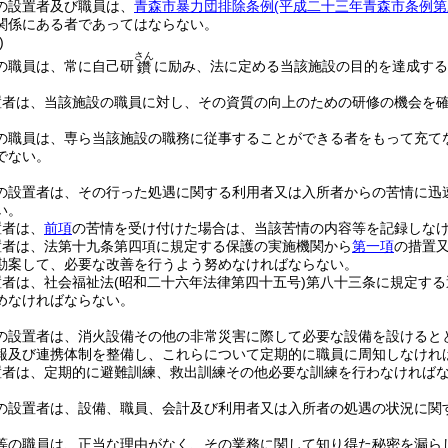
の設置者及び職員は、
青森市暴力団排除条例
(平成二十三年青森市条例第
関係にある者であってはならない。
)
さん
の職員は、常に自己研
に励み、法に定める当該施設の目的を達成する
鑽
置者は、当該施設の職員に対し、その資質の向上のための研修の機会を
の職員は、専ら当該施設の職務に従事することができる者をもって充て
でない。
の設置者は、その行った処遇に関する利用者又は入所者からの苦情に迅
い。
置者は、
前項
の苦情を受け付けた場合は、当該苦情の内容等を記録しな
置者は、法第十九条第四項に規定する保護の実施機関から
第一項
の措置
勘案して、必要な改善を行うよう努めなければならない。
置者は、社会福祉法
(昭和二十六年法律第四十五号)
第八十三条に規定する
めなければならない。
の設置者は、消火設備その他の非常災害に際して必要な設備を設けると
報及び連携体制を整備し、これらについて定期的に職員に周知しなけれ
置者は、定期的に避難訓練、救出訓練その他必要な訓練を行わなければ
の設置者は、設備、職員、会計及び利用者又は入所者の処遇の状況に関
等の職員は、正当な理由がなく、その業務に関して知り得た秘密を漏ら