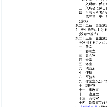
二
入所者に係る
三
入所者に係る
四
当該入所者が
第三章
更生
(規模)
第二十二条
更生施
2
更生施設におけ
(設備の基準)
第二十三条
更生施
を利用することに
一
居室
二
静養室
三
集会室
四
食堂
五
浴室
六
洗面所
七
便所
八
医務室
九
作業室又は作
十
調理室
十一
事務室
十二
宿直室
十三
面接室
十四
洗濯室又は