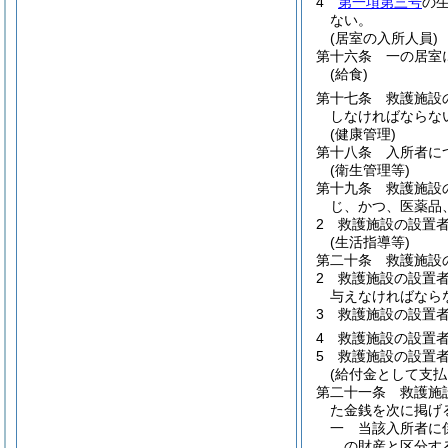
4
第一項第三号
の
ない。
(居室の入所人員)
第十六条
一の居室
(給食)
第十七条
救護施設
しなければならな
(健康管理)
第十八条
入所者に
(衛生管理等)
第十九条
救護施設
じ、かつ、医薬品
2
救護施設の設置
(生活指導等)
第二十条
救護施設
2
救護施設の設置
与えなければなら
3
救護施設の設置
4
救護施設の設置
5
救護施設の設置
(給付金として支払
第二十一条
救護施
た金銭を次に掲げ
一
当該入所者に
の財産と区分す