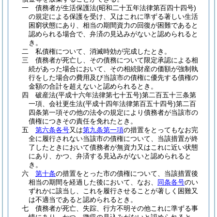
一
債務者が生活保護法
(昭和二十五年法律第百四十四号)
の規定による保護を受け、又はこれに準ずる著しい生活
困窮状態にあり、相当の期間資力の回復が困難であると
認められる場合で、弁済の見込みがないと認められると
き。
二
私債権について、消滅時効が完成したとき。
三
債務者が死亡し、その債務について限定承認による相
続があった場合において、その相続財産の価額が強制執
行をした場合の費用及び当該市の債権に優先する債権の
金額の合計を超えないと認められるとき。
四
破産法
(平成十六年法律第七十五号)
第二百五十三条第
一項、会社更生法
(平成十四年法律第百五十四号)
第二百
四条第一項その他の法令の規定により債務者が当該市の
債権につきその責任を免れたとき。
五
第六条各号
又は
第九条第一項
の措置をとってもなお完
全に履行されない当該市の債権について、当該措置が終
了したときにおいて債務者が無資力又はこれに近い状態
にあり、かつ、弁済する見込みがないと認められると
き。
六
第十条
の措置をとった市の債権について、当該措置後
相当の期間を経過した後において、なお、
同条各号
のい
ずれかに該当し、これを履行させることが著しく困難又
は不適当であると認められるとき。
七
債務者が死亡、失踪、行方不明その他これに準ずる事