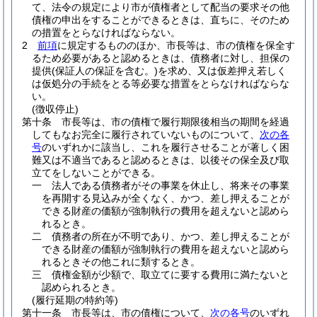
て、法令の規定により市が債権者として配当の要求その他
債権の申出をすることができるときは、直ちに、そのため
の措置をとらなければならない。
2
前項
に規定するもののほか、市長等は、市の債権を保全す
るため必要があると認めるときは、債務者に対し、担保の
提供
(保証人の保証を含む。)
を求め、又は仮差押え若しく
は仮処分の手続をとる等必要な措置をとらなければならな
い。
(徴収停止)
第十条
市長等は、市の債権で履行期限後相当の期間を経過
してもなお完全に履行されていないものについて、
次の各
号
のいずれかに該当し、これを履行させることが著しく困
難又は不適当であると認めるときは、以後その保全及び取
立てをしないことができる。
一
法人である債務者がその事業を休止し、将来その事業
を再開する見込みが全くなく、かつ、差し押えることが
できる財産の価額が強制執行の費用を超えないと認めら
れるとき。
二
債務者の所在が不明であり、かつ、差し押えることが
できる財産の価額が強制執行の費用を超えないと認めら
れるときその他これに類するとき。
三
債権金額が少額で、取立てに要する費用に満たないと
認められるとき。
(履行延期の特約等)
第十一条
市長等は、市の債権について、
次の各号
のいずれ