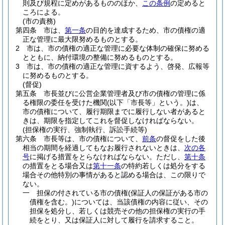
則及び規程に定めがあるもののほか、
この条例
の定めると
ころによる。
(市の責務)
第四条
市は、
第一条
の目的を達成するため、市の債権の適
正な管理に最大限努めるものとする。
2
市は、市の債権の適正な管理に必要な体制の確保に努める
とともに、納付環境の整備に努めるものとする。
3
市は、市の債権の適正な管理に資するよう、啓発、広報等
に努めるものとする。
(督促)
第五条
市長並びに公営企業管理者及び市の債権の管理に係
る権限の委任を受けた機関
(以下「市長等」という。)
は、
市の債権について、履行期限までに履行しない者があると
きは、期限を指定してこれを督促しなければならない。
(担保権の実行、強制執行、訴訟手続等)
第六条
市長等は、市の債権について、
前条
の督促をした後
相当の期間を経過してもなお履行されないときは、
次の各
号
に掲げる措置をとらなければならない。
ただし、
第十条
の措置をとる場合又は
第十一条
の特約若しくは処分をする
場合その他特別の事情があると認める場合は、この限りで
ない。
一
担保の付されている市の債権
(保証人の保証がある市の
債権を含む。)
については、当該債権の内容に従い、その
担保を処分し、若しくは競売その他の担保権の実行の手
続をとり、又は保証人に対して履行を請求すること。