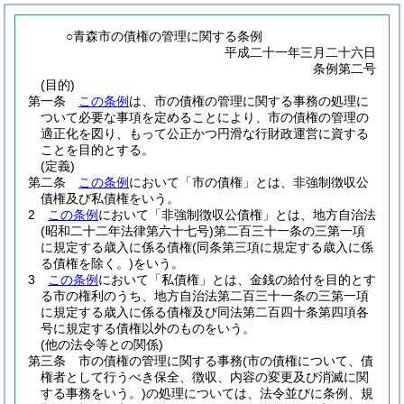
○青森市の債権の管理に関する条例
平成二十一年三月二十六日
条例第二号
(目的)
第一条
この条例
は、市の債権の管理に関する事務の処理に
ついて必要な事項を定めることにより、市の債権の管理の
適正化を図り、もって公正かつ円滑な行財政運営に資する
ことを目的とする。
(定義)
第二条
この条例
において「市の債権」とは、非強制徴収公
債権及び私債権をいう。
2
この条例
において「非強制徴収公債権」とは、地方自治法
(昭和二十二年法律第六十七号)
第二百三十一条の三第一項
に規定する歳入に係る債権
(同条第三項に規定する歳入に係
る債権を除く。)
をいう。
3
この条例
において「私債権」とは、金銭の給付を目的とす
る市の権利のうち、地方自治法第二百三十一条の三第一項
に規定する歳入に係る債権及び同法第二百四十条第四項各
号に規定する債権以外のものをいう。
(他の法令等との関係)
第三条
市の債権の管理に関する事務
(市の債権について、債
権者として行うべき保全、徴収、内容の変更及び消滅に関
する事務をいう。)
の処理については、法令並びに条例、規