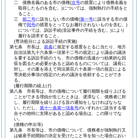
二
債務名義のある市の債権
(
次号
の措置により債務名義を
取得したものを含む。)
については、強制執行の手続をと
ること。
三
前二号
に該当しない市の債権
(
第一号
に該当する市の債
権で
同号
の措置をとってなお履行されないものを含む。)
については、訴訟手続
(非訟事件の手続を含む。)
により
履行を請求すること。
(専決処分による訴訟手続の実施)
第七条
市長は、
前条
に規定する措置をとるに当たり、地方
自治法第九十六条第一項第十二号の規定により議会の議決
を要する訴訟手続のうち、市の債権の迅速かつ効果的な回
収を図るため必要があると認めるものについては、議長に
対し、その案を添えて同法第百八十条第一項の規定による
専決処分事項の指定のための議決を依頼することができ
る。
(履行期限の繰上げ)
第八条
市長等は、市の債権について履行期限を繰り上げる
ことができる理由が生じたときは、遅滞なく、債務者に対
し、履行期限を繰り上げる旨の通知をしなければならな
い。
ただし、
第十一条第一項各号
のいずれかに該当する場
合その他特に支障があると認める場合は、この限りでな
い。
(債権の申出等)
第九条
市長等は、市の債権について、債務者が強制執行又
は破産手続開始の決定を受けたこと等を知った場合におい