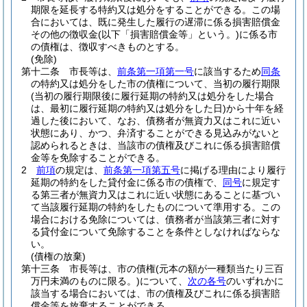
期限を延長する特約又は処分をすることができる。
この場
合においては、既に発生した履行の遅滞に係る損害賠償金
その他の徴収金
(以下「損害賠償金等」という。)
に係る市
の債権は、徴収すべきものとする。
(免除)
第十二条
市長等は、
前条第一項第一号
に該当するため
同条
の特約又は処分をした市の債権について、当初の履行期限
(当初の履行期限後に履行延期の特約又は処分をした場合
は、最初に履行延期の特約又は処分をした日)
から十年を経
過した後において、なお、債務者が無資力又はこれに近い
状態にあり、かつ、弁済することができる見込みがないと
認められるときは、当該市の債権及びこれに係る損害賠償
金等を免除することができる。
2
前項
の規定は、
前条第一項第五号
に掲げる理由により履行
延期の特約をした貸付金に係る市の債権で、
同号
に規定す
る第三者が無資力又はこれに近い状態にあることに基づい
て当該履行延期の特約をしたものについて準用する。
この
場合における免除については、債務者が当該第三者に対す
る貸付金について免除することを条件としなければならな
い。
(債権の放棄)
第十三条
市長等は、市の債権
(元本の額が一種類当たり三百
万円未満のものに限る。)
について、
次の各号
のいずれかに
該当する場合においては、市の債権及びこれに係る損害賠
償金等を放棄することができる。