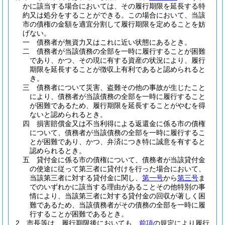
かに該当する場合においては、その履行期限を延長する特
約又は処分をすることができる。
この場合において、当該
市の債権の金額を適宜分割して履行期限を定めることを妨
げない。
一
債務者が無資力又はこれに近い状態にあるとき。
二
債務者が当該債務の全部を一時に履行することが困難
であり、かつ、その現に有する資産の状況により、履行
期限を延長することが徴収上有利であると認められると
き。
三
債務者について災害、盗難その他の事故が生じたこと
により、債務者が当該債務の全部を一時に履行すること
が困難であるため、履行期限を延長することがやむを得
ないと認められるとき。
四
損害賠償金又は不当利得による返還金に係る市の債権
について、債務者が当該債務の全部を一時に履行するこ
とが困難であり、かつ、弁済につき特に誠意を有すると
認められるとき。
五
貸付金に係る市の債権について、債務者が当該貸付金
の使途に従って第三者に貸付けを行った場合において、
当該第三者に対する貸付金に関し、
第一号
から
第三号
ま
でのいずれかに該当する理由があることその他特別の事
情により、当該第三者に対する貸付金の回収が著しく困
難であるため、当該債務者がその債務の全部を一時に履
行することが困難であるとき。
2
市長等は、履行期限後においても、
前項
の規定により履行