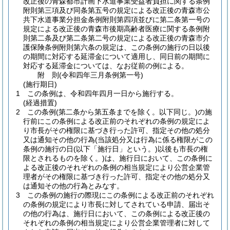
改正後の青森都市計画下水道事業受益者負担に関する条例
附則第三項及び同条第五号の規定による改正後の青森市公
共下水道事業分担金条例附則第四項並びに第二条第一号の
規定による改正後の青森市後期高齢者医療に関する条例附
則第二条及び第二条第二号の規定による改正後の青森市介
護保険条例附則第六条の規定は、この条例の施行の日以後
の期間に対応する延滞金について適用し、同日前の期間に
対応する延滞金については、なお従前の例による。
附
則
(令和四年三月
条例第一号)
(施行期日)
1
この条例は、令和四年四月一日から施行する。
(経過措置)
2
この条例
(第二条から第五条までを除く。以下同じ。)
の施
行前にこの条例による改正前のそれぞれの条例の規定によ
り市長がその権限に基づき行った許可、指定その他の処分
又は通知その他の行為
(当該処分又は行為に係る権限がこの
条例の施行の日
(以下「施行日」という。)
以後も市長の権
限とされるものを除く。)
は、施行日において、この条例に
よる改正後のそれぞれの条例の相当規定により公営企業管
理者がその権限に基づき行った許可、指定その他の処分又
は通知その他の行為とみなす。
3
この条例の施行の際現にこの条例による改正前のそれぞれ
の条例の規定により市長に対してされている申請、届出そ
の他の行為は、施行日において、この条例による改正後の
それぞれの条例の相当規定により公営企業管理者に対して