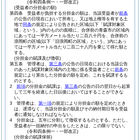
(令和四条例一・一部改正)
(受益者の分担金の額)
第四条
受益者が負担する分担金の額は、当該受益者が
前条
の公告の日現在において所有し、又は地上権等を有する土
地で
同条
の規定により公告された区域
(以下「賦課対象区
域」という。)
内のものの面積に、合併前の青森市の区域内
にあっては一平方メートル当たり二百八十円を、合併前の
浪岡町の区域
(以下「旧浪岡町の区域」という。)
内にあっ
ては一平方メートル当たり二百二十八円を乗じて得た額と
する。
(分担金の賦課及び徴収)
第五条
管理者は、
第三条
の公告の日現在における当該公告
のあった賦課対象区域内の土地に係る受益者ごとに
前条
の
規定により算出した分担金の額を定め、これを賦課するも
のとする。
2
前項
の分担金の賦課は、
第三条
の公告の日の翌日から起算
して三年を経過した日以後においてはすることができな
い。
3
管理者は、
第一項
の規定により分担金の額を定めたとき
は、遅滞なく、当該分担金の額及びその納付期日等を受益
者に通知しなければならない。
4
分担金は、五年に分割して徴収するものとする。
ただし、
受益者が一括納付の申出をしたときは、この限りでない。
(令和四条例一・一部改正)
(分担金の賦課保留)