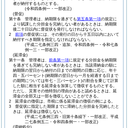
者が納付するものとする。
(令和四条例一・一部改正)
(督促)
第十条
管理者は、納期限を過ぎても
第五条第一項
の規定に
より賦課した分担金を完納しない者があるときは、納期限
後二十日以内に督促状を発行しなければならない。
2
前項
の督促状には、その発行の日から十五日以内において
納付すべき期限を指定しなければならない。
(平成二七条例三四・追加、令和四条例一・令和七条
例一三・一部改正)
(延滞金)
第十一条
管理者は、
前条第一項
に規定する分担金を納期限
を過ぎても完納しない者があるときは、当該滞納金の額に
納期限の翌日から納付の日までの期間の日数に応じ、年十
四・五パーセント
(納期限の翌日から一月を経過する日まで
の期間については年七・三パーセント)
の割合を乗じて計算
した額に相当する延滞金を加算して徴収するものとする。
ただし、災害その他特別の理由があると認めるときは、延
滞金の全部又は一部を徴収しないことができる。
2
延滞金の徴収は、市税に係る延滞金の徴収の例による。
3
督促状に指定した期限までに滞納した分担金を完納したと
きは、延滞金は徴収しない。
(平成二七条例三四・旧第十条繰下・一部改正、平成
二七条例五二・令和四条例一・一部改正)
(滞納処分)