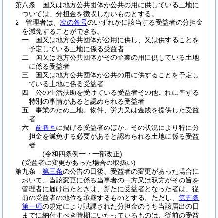
第八条
国又は地方公共団体が公共の用に供している土地に
ついては、分担金を徴収しないものとする。
2
管理者は、
次の各号
のいずれかに該当する受益者の分担金
を減免することができる。
一
国又は地方公共団体が公用に供し、又は供することを
予定している土地に係る受益者
二
国又は地方公共団体がその企業の用に供している土地
に係る受益者
三
国又は地方公共団体が公共の用に供することを予定し
ている土地に係る受益者
四
公の生活扶助を受けている受益者その他これに準ずる
特別の事情があると認められる受益者
五
事業のため土地、物件、労力又は金銭を提供した受益
者
六
前各号
に掲げる受益者のほか、その状況により特に分
担金を減免する必要があると認められる土地に係る受益
者
(令和四条例一・一部改正)
(受益者に変更があった場合の取扱い)
第九条
第三条
の公告の日後、受益者の変更があった場合に
おいて、当該変更に係る当事者の一方又は双方がその旨を
管理者に届け出たときは、新たに受益者となった者は、従
前の受益者の地位を承継するものとする。
ただし、
第五条
第一項
の規定により賦課された分担金のうち当該届出の日
までに納付すべき時期にいたっているものは、従前の受益