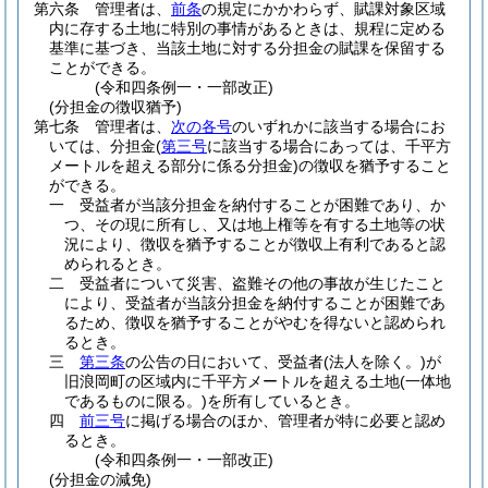
第六条
管理者は、
前条
の規定にかかわらず、賦課対象区域
内に存する土地に特別の事情があるときは、規程に定める
基準に基づき、当該土地に対する分担金の賦課を保留する
ことができる。
(令和四条例一・一部改正)
(分担金の徴収猶予)
第七条
管理者は、
次の各号
のいずれかに該当する場合にお
いては、分担金
(
第三号
に該当する場合にあっては、千平方
メートルを超える部分に係る分担金)
の徴収を猶予すること
ができる。
一
受益者が当該分担金を納付することが困難であり、か
つ、その現に所有し、又は地上権等を有する土地等の状
況により、徴収を猶予することが徴収上有利であると認
められるとき。
二
受益者について災害、盗難その他の事故が生じたこと
により、受益者が当該分担金を納付することが困難であ
るため、徴収を猶予することがやむを得ないと認められ
るとき。
三
第三条
の公告の日において、受益者
(法人を除く。)
が
旧浪岡町の区域内に千平方メートルを超える土地
(一体地
であるものに限る。)
を所有しているとき。
四
前三号
に掲げる場合のほか、管理者が特に必要と認め
るとき。
(令和四条例一・一部改正)
(分担金の減免)