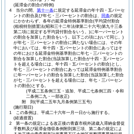
(延滞金の割合の特例)
4
当分の間、
第十一条
に規定する延滞金の年十四・五パーセ
ントの割合及び年七・三パーセントの割合は、
同条
の規定
にかかわらず、各年の延滞金特例基準割合
(平均貸付割合
(租税特別措置法
(昭和三十二年法律第二十六号)
第九十三条
第二項に規定する平均貸付割合をいう。)
に年一パーセント
の割合を加算した割合をいう。以下この項において同じ。)
が年七・三パーセントの割合に満たない場合には、その年
中においては、年十四・五パーセントの割合にあってはそ
の年における延滞金特例基準割合に年七・三パーセントの
割合を加算した割合
(当該加算した割合が十四・五パーセン
トを超える場合には、年十四・五パーセントの割合)
とし、
年七・三パーセントの割合にあっては延滞金特例基準割合
に年一パーセントの割合を加算した割合
(当該加算した割合
が七・三パーセントを超える場合には、年七・三パーセン
トの割合)
とする。
(平成二五条例三五・追加、平成二七条例三四・令和
二条例二九・一部改正)
附
則
(平成二五年九月
条例第三五号)
(施行期日)
1
この条例は、平成二十六年一月一日から施行する。
(経過措置)
2
第一条の規定による改正後の青森市税外諸歳入滞納金督促
手数料及び延滞金徴収条例附則第三項、第二条の規定によ