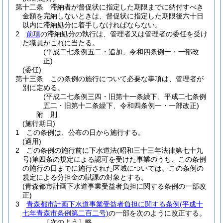
第十二条
滞納者が督促状に指定した期限までに納付すべき
金額を完納しないときは、督促状に指定した期限後六十日
以内に滞納処分に着手しなければならない。
2
前項
の滞納処分の執行は、管理者又は管理者の委任を受け
た職員がこれに当たる。
(平成二七条例五二・追加、令和四条例一・一部改
正)
(委任)
第十三条
この条例の施行について必要な事項は、管理者が
別に定める。
(平成二七条例三四・旧第十一条繰下、平成二七条例
五二・旧第十二条繰下、令和四条例一・一部改正)
附
則
(施行期日)
1
この条例は、公布の日から施行する。
(適用)
2
この条例の施行前に下水道法
(昭和三十三年法律第七十九
号)
第四条の規定による認可を受けた事業のうち、この条例
の施行の日までに施行された区域については、この条例の
規定による分担金の賦課の対象とする。
(青森都市計画下水道事業受益者負担に関する条例の一部改
正)
3
青森都市計画下水道事業受益者負担に関する条例
(平成十
七年青森市条例第二百二号)
の一部を次のように改正する。
〔次のよう〕略