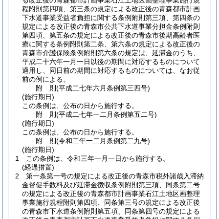
る改正後の青森都市計画事業石江土地区画整理事業施行規
程附則第四項、第三条の規定による改正後の青森都市計画
下水道事業受益者負担に関する条例附則第三項、第四条の
規定による改正後の青森市公共下水道事業分担金条例附則
第四項、第五条の規定による改正後の青森市後期高齢者医
療に関する条例附則第二条、第六条の規定による改正後の
青森市介護保険条例附則第六条の規定は、延滞金のうち、
平成二十六年一月一日以後の期間に対応するものについて
適用し、同日前の期間に対応するものについては、なお従
前の例による。
附
則
(平成二七年六月
条例第三四号)
(施行期日)
この条例は、公布の日から施行する。
附
則
(平成二七年一二月
条例第五二号)
(施行期日)
この条例は、公布の日から施行する。
附
則
(令和二年一二月
条例第二九号)
(施行期日)
1
この条例は、令和三年一月一日から施行する。
(経過措置)
2
第一条第一号の規定による改正後の青森市税外諸歳入滞納
金督促手数料及び延滞金徴収条例附則第三項、同条第二号
の規定による改正後の青森都市計画事業石江土地区画整理
事業施行規程附則第四項、同条第三号の規定による改正後
の青森市下水道条例附則第五項、同条第四号の規定による