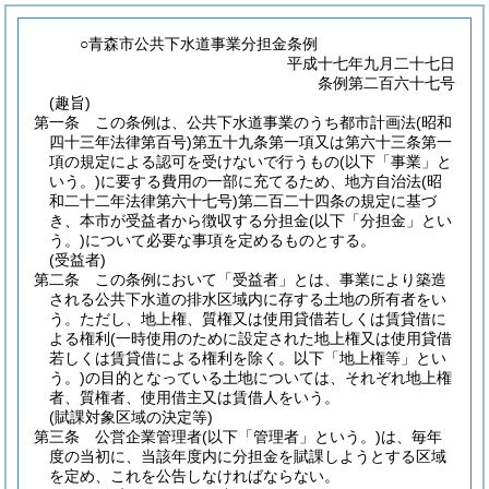
○青森市公共下水道事業分担金条例
平成十七年九月二十七日
条例第二百六十七号
(趣旨)
第一条
この条例は、公共下水道事業のうち都市計画法
(昭和
四十三年法律第百号)
第五十九条第一項又は第六十三条第一
項の規定による認可を受けないで行うもの
(以下「事業」と
いう。)
に要する費用の一部に充てるため、地方自治法
(昭
和二十二年法律第六十七号)
第二百二十四条の規定に基づ
き、本市が受益者から徴収する分担金
(以下「分担金」とい
う。)
について必要な事項を定めるものとする。
(受益者)
第二条
この条例において「受益者」とは、事業により築造
される公共下水道の排水区域内に存する土地の所有者をい
う。
ただし、地上権、質権又は使用貸借若しくは賃貸借に
よる権利
(一時使用のために設定された地上権又は使用貸借
若しくは賃貸借による権利を除く。以下「地上権等」とい
う。)
の目的となっている土地については、それぞれ地上権
者、質権者、使用借主又は賃借人をいう。
(賦課対象区域の決定等)
第三条
公営企業管理者
(以下「管理者」という。)
は、毎年
度の当初に、当該年度内に分担金を賦課しようとする区域
を定め、これを公告しなければならない。