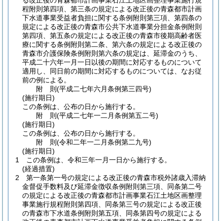
る改正後の青森都市計画事業石江土地区画整理事業施行規
程附則第四項、第三条の規定による改正後の青森都市計画
下水道事業受益者負担に関する条例附則第三項、第四条の
規定による改正後の青森市公共下水道事業分担金条例附則
第四項、第五条の規定による改正後の青森市後期高齢者医
療に関する条例附則第二条、第六条の規定による改正後の
青森市介護保険条例附則第六条の規定は、延滞金のうち、
平成二十六年一月一日以後の期間に対応するものについて
適用し、同日前の期間に対応するものについては、なお従
前の例による。
附
則
(平成二七年六月
条例第三四号)
(施行期日)
この条例は、公布の日から施行する。
附
則
(平成二七年一二月
条例第五二号)
(施行期日)
この条例は、公布の日から施行する。
附
則
(令和二年一二月
条例第二九号)
(施行期日)
1
この条例は、令和三年一月一日から施行する。
(経過措置)
2
第一条第一号の規定による改正後の青森市税外諸歳入滞納
金督促手数料及び延滞金徴収条例附則第三項、同条第二号
の規定による改正後の青森都市計画事業石江土地区画整理
事業施行規程附則第四項、同条第三号の規定による改正後
の青森市下水道条例附則第五項、同条第四号の規定による