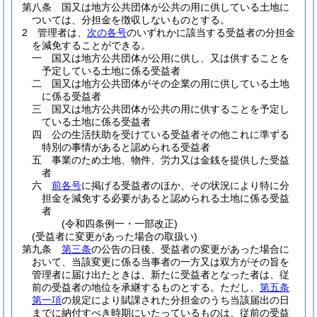
第八条
国又は地方公共団体が公共の用に供している土地に
ついては、分担金を徴収しないものとする。
2
管理者は、
次の各号
のいずれかに該当する受益者の分担金
を減免することができる。
一
国又は地方公共団体が公用に供し、又は供することを
予定している土地に係る受益者
二
国又は地方公共団体がその企業の用に供している土地
に係る受益者
三
国又は地方公共団体が公共の用に供することを予定し
ている土地に係る受益者
四
公の生活扶助を受けている受益者その他これに準ずる
特別の事情があると認められる受益者
五
事業のため土地、物件、労力又は金銭を提供した受益
者
六
前各号
に掲げる受益者のほか、その状況により特に分
担金を減免する必要があると認められる土地に係る受益
者
(令和四条例一・一部改正)
(受益者に変更があった場合の取扱い)
第九条
第三条
の公告の日後、受益者の変更があった場合に
おいて、当該変更に係る当事者の一方又は双方がその旨を
管理者に届け出たときは、新たに受益者となった者は、従
前の受益者の地位を承継するものとする。
ただし、
第五条
第一項
の規定により賦課された分担金のうち当該届出の日
までに納付すべき時期にいたっているものは、従前の受益