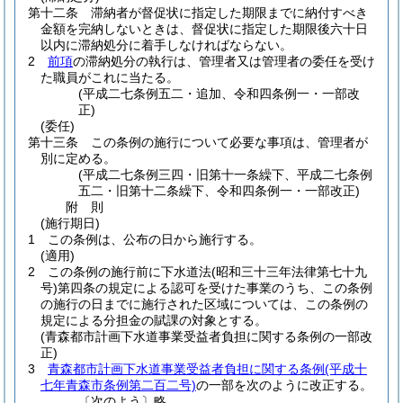
第十二条
滞納者が督促状に指定した期限までに納付すべき
金額を完納しないときは、督促状に指定した期限後六十日
以内に滞納処分に着手しなければならない。
2
前項
の滞納処分の執行は、管理者又は管理者の委任を受け
た職員がこれに当たる。
(平成二七条例五二・追加、令和四条例一・一部改
正)
(委任)
第十三条
この条例の施行について必要な事項は、管理者が
別に定める。
(平成二七条例三四・旧第十一条繰下、平成二七条例
五二・旧第十二条繰下、令和四条例一・一部改正)
附
則
(施行期日)
1
この条例は、公布の日から施行する。
(適用)
2
この条例の施行前に下水道法
(昭和三十三年法律第七十九
号)
第四条の規定による認可を受けた事業のうち、この条例
の施行の日までに施行された区域については、この条例の
規定による分担金の賦課の対象とする。
(青森都市計画下水道事業受益者負担に関する条例の一部改
正)
3
青森都市計画下水道事業受益者負担に関する条例
(平成十
七年青森市条例第二百二号)
の一部を次のように改正する。
〔次のよう〕略