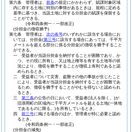
第六条
管理者は、
前条
の規定にかかわらず、賦課対象区域
内に存する土地に特別の事情があるときは、規程に定める
基準に基づき、当該土地に対する分担金の賦課を保留する
ことができる。
(令和四条例一・一部改正)
(分担金の徴収猶予)
第七条
管理者は、
次の各号
のいずれかに該当する場合にお
いては、分担金
(
第三号
に該当する場合にあっては、千平方
メートルを超える部分に係る分担金)
の徴収を猶予すること
ができる。
一
受益者が当該分担金を納付することが困難であり、か
つ、その現に所有し、又は地上権等を有する土地等の状
況により、徴収を猶予することが徴収上有利であると認
められるとき。
二
受益者について災害、盗難その他の事故が生じたこと
により、受益者が当該分担金を納付することが困難であ
るため、徴収を猶予することがやむを得ないと認められ
るとき。
三
第三条
の公告の日において、受益者
(法人を除く。)
が
旧浪岡町の区域内に千平方メートルを超える土地
(一体地
であるものに限る。)
を所有しているとき。
四
前三号
に掲げる場合のほか、管理者が特に必要と認め
るとき。
(令和四条例一・一部改正)
(分担金の減免)