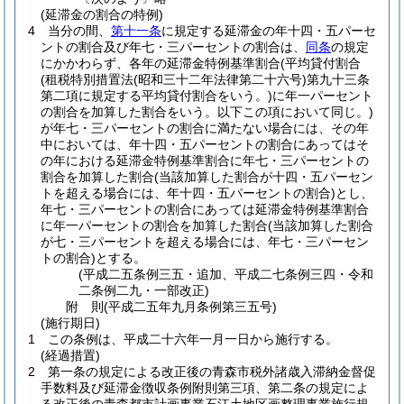
(延滞金の割合の特例)
4
当分の間、
第十一条
に規定する延滞金の年十四・五パーセ
ントの割合及び年七・三パーセントの割合は、
同条
の規定
にかかわらず、各年の延滞金特例基準割合
(平均貸付割合
(租税特別措置法
(昭和三十二年法律第二十六号)
第九十三条
第二項に規定する平均貸付割合をいう。)
に年一パーセント
の割合を加算した割合をいう。以下この項において同じ。)
が年七・三パーセントの割合に満たない場合には、その年
中においては、年十四・五パーセントの割合にあってはそ
の年における延滞金特例基準割合に年七・三パーセントの
割合を加算した割合
(当該加算した割合が十四・五パーセン
トを超える場合には、年十四・五パーセントの割合)
とし、
年七・三パーセントの割合にあっては延滞金特例基準割合
に年一パーセントの割合を加算した割合
(当該加算した割合
が七・三パーセントを超える場合には、年七・三パーセン
トの割合)
とする。
(平成二五条例三五・追加、平成二七条例三四・令和
二条例二九・一部改正)
附
則
(平成二五年九月
条例第三五号)
(施行期日)
1
この条例は、平成二十六年一月一日から施行する。
(経過措置)
2
第一条の規定による改正後の青森市税外諸歳入滞納金督促
手数料及び延滞金徴収条例附則第三項、第二条の規定によ