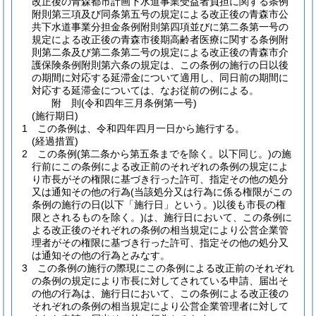
改正後の青森都市計画下水道事業受益者負担に関する条例
附則第三項及び同条第五号の規定による改正後の青森市公
共下水道事業分担金条例附則第四項並びに第二条第一号の
規定による改正後の青森市後期高齢者医療に関する条例附
則第二条及び第二条第二号の規定による改正後の青森市介
護保険条例附則第六条の規定は、この条例の施行の日以後
の期間に対応する延滞金について適用し、同日前の期間に
対応する延滞金については、なお従前の例による。
附
則
(令和四年三月
条例第一号)
(施行期日)
1
この条例は、令和四年四月一日から施行する。
(経過措置)
2
この条例
(第二条から第五条までを除く。以下同じ。)
の施
行前にこの条例による改正前のそれぞれの条例の規定によ
り市長がその権限に基づき行った許可、指定その他の処分
又は通知その他の行為
(当該処分又は行為に係る権限がこの
条例の施行の日
(以下「施行日」という。)
以後も市長の権
限とされるものを除く。)
は、施行日において、この条例に
よる改正後のそれぞれの条例の相当規定により公営企業管
理者がその権限に基づき行った許可、指定その他の処分又
は通知その他の行為とみなす。
3
この条例の施行の際現にこの条例による改正前のそれぞれ
の条例の規定により市長に対してされている申請、届出そ
の他の行為は、施行日において、この条例による改正後の
それぞれの条例の相当規定により公営企業管理者に対して