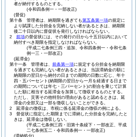
者が納付するものとする。
(令和四条例一・一部改正)
(督促)
第十条
管理者は、納期限を過ぎても
第五条第一項
の規定に
より賦課した分担金を完納しない者があるときは、納期限
後二十日以内に督促状を発行しなければならない。
2
前項
の督促状には、その発行の日から十五日以内において
納付すべき期限を指定しなければならない。
(平成二七条例三四・追加、令和四条例一・令和七条
例一三・一部改正)
(延滞金)
第十一条
管理者は、
前条第一項
に規定する分担金を納期限
を過ぎても完納しない者があるときは、当該滞納金の額に
納期限の翌日から納付の日までの期間の日数に応じ、年十
四・五パーセント
(納期限の翌日から一月を経過する日まで
の期間については年七・三パーセント)
の割合を乗じて計算
した額に相当する延滞金を加算して徴収するものとする。
ただし、災害その他特別の理由があると認めるときは、延
滞金の全部又は一部を徴収しないことができる。
2
延滞金の徴収は、市税に係る延滞金の徴収の例による。
3
督促状に指定した期限までに滞納した分担金を完納したと
きは、延滞金は徴収しない。
(平成二七条例三四・旧第十条繰下・一部改正、平成
二七条例五二・令和四条例一・一部改正)
(滞納処分)