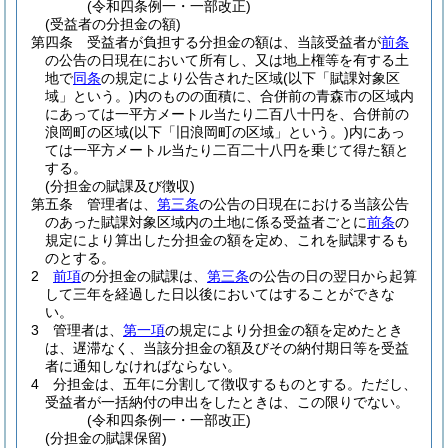
(令和四条例一・一部改正)
(受益者の分担金の額)
第四条
受益者が負担する分担金の額は、当該受益者が
前条
の公告の日現在において所有し、又は地上権等を有する土
地で
同条
の規定により公告された区域
(以下「賦課対象区
域」という。)
内のものの面積に、合併前の青森市の区域内
にあっては一平方メートル当たり二百八十円を、合併前の
浪岡町の区域
(以下「旧浪岡町の区域」という。)
内にあっ
ては一平方メートル当たり二百二十八円を乗じて得た額と
する。
(分担金の賦課及び徴収)
第五条
管理者は、
第三条
の公告の日現在における当該公告
のあった賦課対象区域内の土地に係る受益者ごとに
前条
の
規定により算出した分担金の額を定め、これを賦課するも
のとする。
2
前項
の分担金の賦課は、
第三条
の公告の日の翌日から起算
して三年を経過した日以後においてはすることができな
い。
3
管理者は、
第一項
の規定により分担金の額を定めたとき
は、遅滞なく、当該分担金の額及びその納付期日等を受益
者に通知しなければならない。
4
分担金は、五年に分割して徴収するものとする。
ただし、
受益者が一括納付の申出をしたときは、この限りでない。
(令和四条例一・一部改正)
(分担金の賦課保留)