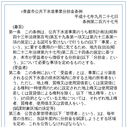
○青森市公共下水道事業分担金条例
平成十七年九月二十七日
条例第二百六十七号
(趣旨)
第一条
この条例は、公共下水道事業のうち都市計画法
(昭和
四十三年法律第百号)
第五十九条第一項又は第六十三条第一
項の規定による認可を受けないで行うもの
(以下「事業」と
いう。)
に要する費用の一部に充てるため、地方自治法
(昭
和二十二年法律第六十七号)
第二百二十四条の規定に基づ
き、本市が受益者から徴収する分担金
(以下「分担金」とい
う。)
について必要な事項を定めるものとする。
(受益者)
第二条
この条例において「受益者」とは、事業により築造
される公共下水道の排水区域内に存する土地の所有者をい
う。
ただし、地上権、質権又は使用貸借若しくは賃貸借に
よる権利
(一時使用のために設定された地上権又は使用貸借
若しくは賃貸借による権利を除く。以下「地上権等」とい
う。)
の目的となっている土地については、それぞれ地上権
者、質権者、使用借主又は賃借人をいう。
(賦課対象区域の決定等)
第三条
公営企業管理者
(以下「管理者」という。)
は、毎年
度の当初に、当該年度内に分担金を賦課しようとする区域
を定め、これを公告しなければならない。