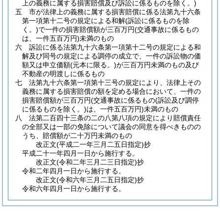
上の義務に属する損害賠償及び訴訟に係るものを除く。)
五 市が法律上の義務に属する損害賠償に係る法第九十六条
第一項第十二号の規定による和解
(訴訟に係るものを除
く。)
で一件の損害賠償額が三百万円
(交通事故に係るもの
は、一件五百万円)
未満のもの
六 訴訟に係る法第九十六条第一項第十二号の規定による和
解及び同号の規定による調停の成立で、一件の訴訟物の価
額又は申立価額
(元本に限る。)
が三百万円未満のもの及び
不動産の明渡しに係るもの
七 法第九十六条第一項第十三号の規定により、法律上その
義務に属する損害賠償の額を定める場合において、一件の
損害賠償額が三百万円
(交通事故に係るもの
(訴訟及び調停
に係るものを除く。)
は、一件五百万円)
未満のもの
八 法第二百四十三条の二の八第八項の規定により賠償責任
の全部又は一部の免除について議会の同意を得べきものの
うち、賠償額が二十万円未満のもの
改正文
(平成二一年三月二五日
指定)
抄
平成二十一年四月一日から施行する。
改正文
(令和二年三月二三日
指定)
抄
令和二年四月一日から施行する。
改正文
(令和六年三月二五日
指定)
抄
令和六年四月一日から施行する。