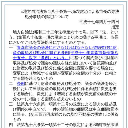
○地方自治法第百八十条第一項の規定による市長の専決
処分事項の指定について
平成十七年四月十四日
指定
地方自治法
(昭和二十二年法律第六十七号。以下「法」とい
う。)
第百八十条第一項の規定により次に掲げる事項は、市長
においてこれを専決処分にするものとする。
一
青森市議会の議決に付さなければならない契約並びに財
産の取得及び処分に関する条例
(平成十七年青森市条例第八
十五号。以下「条例」という。)
に基づく契約並びに財産の
取得及び処分で議会の議決を経た後において当該契約並び
に財産の取得及び処分に係る金額に変更を要する場合に、
変更により増減する金額が変更前の金額の十分の一に相当
する額を超えないもの
二
条例
に基づく財産の取得及び処分で、議会の議決を経た
後において当該財産の取得及び処分に係る面積に変更を要
する場合に、変更により増減する面積が変更前の面積の十
分の一に相当する面積を超えないもの
三 法第九十六条第一項第十二号の規定による訴えの提起及
び調停の申立てで、一件の訴訟物の価額又は申立価額
(元本
に限る。)
が三百万円未満のもの及び不動産の明渡しに係る
もの
四 法第九十六条第一項第十二号の規定による和解
(市が法律