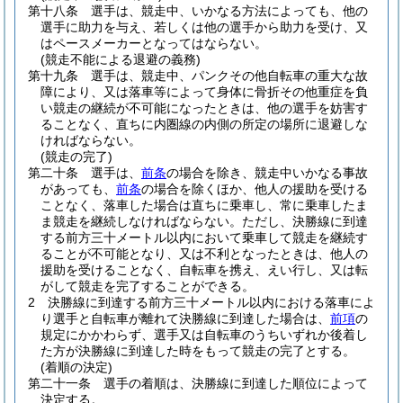
第十八条
選手は、競走中、いかなる方法によっても、他の
選手に助力を与え、若しくは他の選手から助力を受け、又
はペースメーカーとなってはならない。
(競走不能による退避の義務)
第十九条
選手は、競走中、パンクその他自転車の重大な故
障により、又は落車等によって身体に骨折その他重症を負
い競走の継続が不可能になったときは、他の選手を妨害す
ることなく、直ちに内圏線の内側の所定の場所に退避しな
ければならない。
(競走の完了)
第二十条
選手は、
前条
の場合を除き、競走中いかなる事故
があっても、
前条
の場合を除くほか、他人の援助を受ける
ことなく、落車した場合は直ちに乗車し、常に乗車したま
ま競走を継続しなければならない。
ただし、決勝線に到達
する前方三十メートル以内において乗車して競走を継続す
ることが不可能となり、又は不利となったときは、他人の
援助を受けることなく、自転車を携え、えい行し、又は転
がして競走を完了することができる。
2
決勝線に到達する前方三十メートル以内における落車によ
り選手と自転車が離れて決勝線に到達した場合は、
前項
の
規定にかかわらず、選手又は自転車のうちいずれか後着し
た方が決勝線に到達した時をもって競走の完了とする。
(着順の決定)
第二十一条
選手の着順は、決勝線に到達した順位によって
決定する。