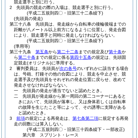
競走選手と別に行う。
2
先頭員の競走の際の入場は、競走選手と別に行う。
(平成二五規則四〇・旧第三十二条繰下)
(先頭員の発走)
第三十八条
先頭員は、発走線から自転車の後輪後端までの
距離が八メートル以上前方になるように位置し、発走合図
により、競走選手と同時に発走しなければならない。
(平成二五規則四〇・旧第三十三条繰下)
(準用等)
第三十九条
第五条
から
第二十二条
までの規定及び
第十条
か
ら
第二十条
までの規定に係る
第四十五条
の規定は、先頭固
定競走
(オリジナル)
に準用する。
2
審判委員は、先頭員が
次の各号
のいずれかに該当する場合
は、号砲、打鐘その他の合図により、競走を中止させ、競
走選手及び先頭員をそれぞれの発走位置に戻らせ、改めて
発走させなければならない。
一
先頭員の発走が適当でないと認めたとき。
二
先頭員が発走線から第一周回の第二コーナーにあると
きにおいて、先頭員が落車し、又は身体若しくは自転車
の故障を生じたこと等によって、その誘導に支障がある
と認めたとき。
3
前項
の規定による再発走は、
第七条第二項
に規定する再発
走の回数には算入しない。
(平成二五規則四〇・旧第三十四条繰下・一部改正)
第六章
スプリント・レース