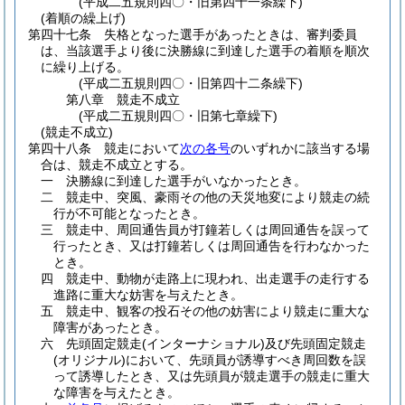
(平成二五規則四〇・旧第四十一条繰下)
(着順の繰上げ)
第四十七条
失格となった選手があったときは、審判委員
は、当該選手より後に決勝線に到達した選手の着順を順次
に繰り上げる。
(平成二五規則四〇・旧第四十二条繰下)
第八章
競走不成立
(平成二五規則四〇・旧第七章繰下)
(競走不成立)
第四十八条
競走において
次の各号
のいずれかに該当する場
合は、競走不成立とする。
一
決勝線に到達した選手がいなかったとき。
二
競走中、突風、豪雨その他の天災地変により競走の続
行が不可能となったとき。
三
競走中、周回通告員が打鐘若しくは周回通告を誤って
行ったとき、又は打鐘若しくは周回通告を行わなかった
とき。
四
競走中、動物が走路上に現われ、出走選手の走行する
進路に重大な妨害を与えたとき。
五
競走中、観客の投石その他の妨害により競走に重大な
障害があったとき。
六
先頭固定競走
(インターナショナル)
及び先頭固定競走
(オリジナル)
において、先頭員が誘導すべき周回数を誤
って誘導したとき、又は先頭員が競走選手の競走に重大
な障害を与えたとき。