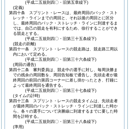
(平成二五規則四〇・旧第五章繰下)
(定義)
第四十条
スプリント・レースは、最終周回のバック・スト
レッチ・ラインまでの周回と、それ以後の周回とに区分
し、最終周回のバック・ストレッチ・ラインに到達するま
では、自己の競走を有利にするため、徐行することができ
る競走とする。
(平成二五規則四〇・旧第三十五条繰下)
(競走の距離)
第四十一条
スプリント・レースの競走路は、競走路三周以
内において定める。
(平成二五規則四〇・旧第三十六条繰下)
(周回の通告)
第四十二条
審判委員は、競走中の選手に対し、毎周決勝ま
での残余の周回数を、周回告知板で通告し、先頭走者が最
終周回の前回の第四コーナーに差し掛かったとき、打鐘に
よって最終周回を通告する。
(平成二五規則四〇・旧第三十七条繰下)
(タイムの計時)
第四十三条
スプリント・レースの競走タイムは、先頭走者
が最終周回のバック・ストレッチ・ラインに到達した時か
ら、各々の選手について決勝線に到達するまでに要した時
間を計時する。
(平成二五規則四〇・旧第三十八条繰下)
(準用)