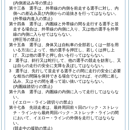
(内側差込み等の禁止)
第十三条
選手は、外帯線の内側を前走する選手に対し、内
側への差込み及び内側からの追抜きを行ってはならない。
(外帯線内進入の禁止)
第十四条
選手は、内圏線と外帯線の間を走行する選手と並
走する場合は、外帯線の内側に入り、又は他の選手を外帯
線の内側に入らせてはならない。
(押圧等の禁止)
第十五条
選手は、身体又は自転車の全部若しくは一部を用
いる方法によって、他の選手を押圧し、若しくは押し上
げ、又は他の選手と押し合いを行ってはならない。
2
選手は、斜行又は蛇行して、他の選手の競走を妨害し、又
は自らの走行の安全に支障を及ぼしてはならない。
3
選手は、先行して並走する選手との間に走行の安全に必要
な相当の間隔を保持できる場合でなければ、その間に差し
込み、又はその間を通って追い抜いてはならない。
(内圏線踏切りの禁止)
第十六条
選手は、内圏線の内側に入って走行してはならな
い。
(イエロー・ライン踏切りの禁止)
第十七条
先頭走者は、最終周回前々回のバック・ストレッ
チ・ラインから最終周回バック・ストレッチ・ラインの間
において、イエロー・ラインの外側を走行してはならな
い。
(競走中の援助の禁止)