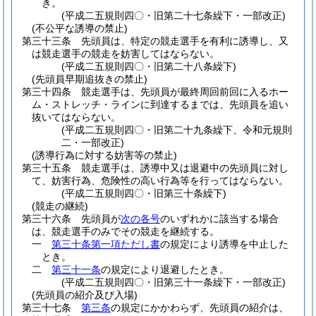
き。
(平成二五規則四〇・旧第二十七条繰下・一部改正)
(不公平な誘導の禁止)
第三十三条
先頭員は、特定の競走選手を有利に誘導し、又
は競走選手の競走を妨害してはならない。
(平成二五規則四〇・旧第二十八条繰下)
(先頭員早期追抜きの禁止)
第三十四条
競走選手は、先頭員が最終周回前回に入るホー
ム・ストレッチ・ラインに到達するまでは、先頭員を追い
抜いてはならない。
(平成二五規則四〇・旧第二十九条繰下、令和元規則
二・一部改正)
(誘導行為に対する妨害等の禁止)
第三十五条
競走選手は、誘導中又は退避中の先頭員に対し
て、妨害行為、危険性の高い行為等を行ってはならない。
(平成二五規則四〇・旧第三十条繰下)
(競走の継続)
第三十六条
先頭員が
次の各号
のいずれかに該当する場合
は、競走選手のみでその競走を継続する。
一
第三十条第一項ただし書
の規定により誘導を中止した
とき。
二
第三十一条
の規定により退避したとき。
(平成二五規則四〇・旧第三十一条繰下・一部改正)
(先頭員の紹介及び入場)
第三十七条
第三条
の規定にかかわらず、先頭員の紹介は、