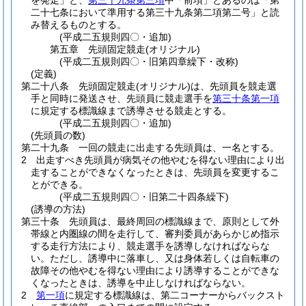
を発走」と、
第三十九条第三項
中「前項」とあるのは「第
二十七条において準用する第三十九条第二項第二号」と読
み替えるものとする。
(平成二五規則四〇・追加)
第五章
先頭固定競走(オリジナル)
(平成二五規則四〇・旧第四章繰下・改称)
(定義)
第二十八条
先頭固定競走
(オリジナル)
は、先頭員を競走選
手と同時に発送させ、先頭員に競走選手を
第三十条第一項
に規定する標識線まで誘導させる競走とする。
(平成二五規則四〇・追加)
(先頭員の数)
第二十九条
一回の競走に出走する先頭員は、一名とする。
2
出走すべき先頭員が病気その他やむを得ない理由により出
走することができなくなったときは、先頭員を変更するこ
とができる。
(平成二五規則四〇・旧第二十四条繰下)
(誘導の方法)
第三十条
先頭員は、最終周回の標識線まで、原則として外
帯線と内圏線の間を走行して、審判委員があらかじめ指示
する走行方法により、競走選手を誘導しなければならな
い。
ただし、誘導中に落車し、又は身体若しくは自転車の
故障その他やむを得ない理由により誘導することができな
くなったときは、誘導を中止しなければならない。
2
第一項
に規定する標識線は、第二コーナーからバックスト