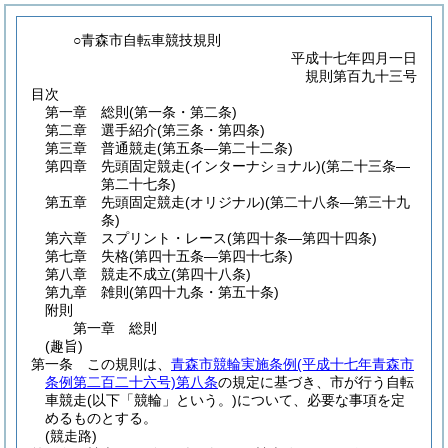
○青森市自転車競技規則
平成十七年四月一日
規則第百九十三号
目次
第一章
総則
(第一条・第二条)
第二章
選手紹介
(第三条・第四条)
第三章
普通競走
(第五条―第二十二条)
第四章
先頭固定競走(インターナショナル)
(第二十三条―
第二十七条)
第五章
先頭固定競走(オリジナル)
(第二十八条―第三十九
条)
第六章
スプリント・レース
(第四十条―第四十四条)
第七章
失格
(第四十五条―第四十七条)
第八章
競走不成立
(第四十八条)
第九章
雑則
(第四十九条・第五十条)
附則
第一章
総則
(趣旨)
第一条
この規則は、
青森市競輪実施条例
(平成十七年青森市
条例第二百二十六号)
第八条
の規定に基づき、市が行う自転
車競走
(以下「競輪」という。)
について、必要な事項を定
めるものとする。
(競走路)