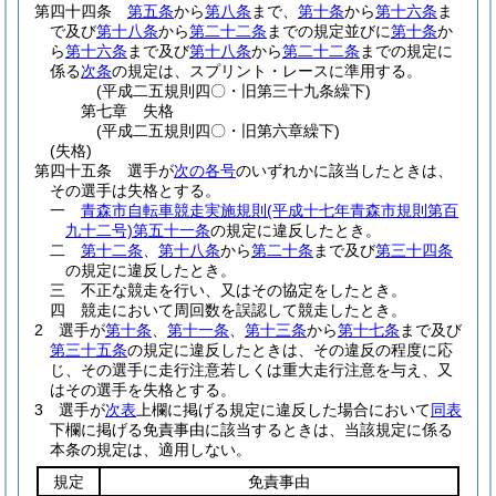
第四十四条
第五条
から
第八条
まで、
第十条
から
第十六条
ま
で及び
第十八条
から
第二十二条
までの規定並びに
第十条
か
ら
第十六条
まで及び
第十八条
から
第二十二条
までの規定に
係る
次条
の規定は、スプリント・レースに準用する。
(平成二五規則四〇・旧第三十九条繰下)
第七章
失格
(平成二五規則四〇・旧第六章繰下)
(失格)
第四十五条
選手が
次の各号
のいずれかに該当したときは、
その選手は失格とする。
一
青森市自転車競走実施規則
(平成十七年青森市規則第百
九十二号)
第五十一条
の規定に違反したとき。
二
第十二条
、
第十八条
から
第二十条
まで及び
第三十四条
の規定に違反したとき。
三
不正な競走を行い、又はその協定をしたとき。
四
競走において周回数を誤認して競走したとき。
2
選手が
第十条
、
第十一条
、
第十三条
から
第十七条
まで及び
第三十五条
の規定に違反したときは、その違反の程度に応
じ、その選手に走行注意若しくは重大走行注意を与え、又
はその選手を失格とする。
3
選手が
次表
上欄に掲げる規定に違反した場合において
同表
下欄に掲げる免責事由に該当するときは、当該規定に係る
本条の規定は、適用しない。
規定
免責事由