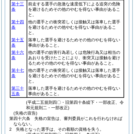
第十三
前走する選手の急激な速度低下による追突の危険
条
を避けるためその他のやむを得ない事由があるこ
と。
第十四
他の選手との衝突若しくは接触又は落車した選手
条
を避けるためその他やむを得ない事由があるこ
と。
第十五
落車した選手を避けるためその他のやむを得ない
条
事由があること。
第十六
他の選手の妨害行為若しくは危険行為又は相当の
条
あおりを受けたことにより、衝突又は接触を避け
るためその他のやむを得ない事由があること。
第十七
他の選手との衝突若しくは接触又は落車した選手
条
を避けるためその他のやむを得ない事由があるこ
と。
第三十
落車した選手を避けるためその他のやむを得ない
五条
事由があること。
(平成二五規則四〇・旧第四十条繰下・一部改正、令
和元規則二・一部改正)
(失格の宣告)
第四十六条
失格の宣告は、審判委員がこれを行わなければ
ならない。
2
失格となった選手は、その着順の資格を失う。