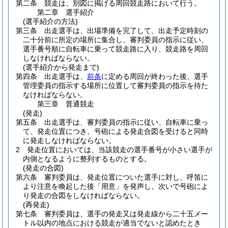
第二条
競走は、別図に掲げる周回競走路において行う。
第二章
選手紹介
(選手紹介の方法)
第三条
出走選手は、出場準備を完了して、出走予定時刻の
二十分前に所定の場所に集合し、審判委員の指示に従い、
選手番号順に自転車に乗って競走路に入り、競走路を周回
しなければならない。
(選手紹介から発走まで)
第四条
出走選手は、
前条
に定める周回が終わった後、選手
管理委員の指示する場所に位置して審判委員の指示を待た
なければならない。
第三章
普通競走
(発走)
第五条
出走選手は、審判委員の指示に従い、自転車に乗っ
て、発走位置につき、号砲による発走合図を受けると同時
に発走しなければならない。
2
発走位置においては、当該競走の選手番号が小さい選手が
内側となるように整列するものとする。
(発走の合図)
第六条
審判委員は、発走位置についた選手に対し、呼笛に
より注意を喚起した後「用意」を発声し、次いで号砲によ
り発走の合図をしなければならない。
(再発走)
第七条
審判委員は、選手の発走又は発走線から二十五メー
トル以内の地点における競走が適当でないと認めたとき