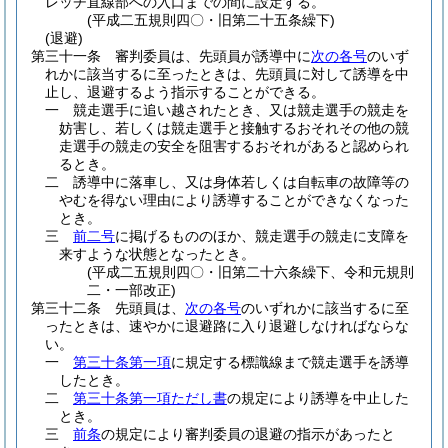
レッチ直線部への入口までの間に設定する。
(平成二五規則四〇・旧第二十五条繰下)
(退避)
第三十一条
審判委員は、先頭員が誘導中に
次の各号
のいず
れかに該当するに至ったときは、先頭員に対して誘導を中
止し、退避するよう指示することができる。
一
競走選手に追い越されたとき、又は競走選手の競走を
妨害し、若しくは競走選手と接触するおそれその他の競
走選手の競走の安全を阻害するおそれがあると認められ
るとき。
二
誘導中に落車し、又は身体若しくは自転車の故障等の
やむを得ない理由により誘導することができなくなった
とき。
三
前二号
に掲げるもののほか、競走選手の競走に支障を
来すような状態となったとき。
(平成二五規則四〇・旧第二十六条繰下、令和元規則
二・一部改正)
第三十二条
先頭員は、
次の各号
のいずれかに該当するに至
ったときは、速やかに退避路に入り退避しなければならな
い。
一
第三十条第一項
に規定する標識線まで競走選手を誘導
したとき。
二
第三十条第一項ただし書
の規定により誘導を中止した
とき。
三
前条
の規定により審判委員の退避の指示があったと