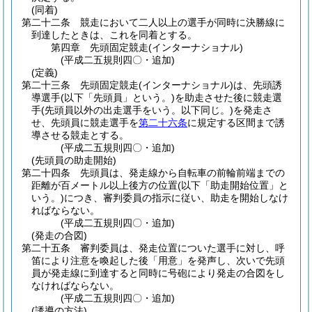
(同着)
第二十二条
競走において二人以上の選手が同時に決勝線に
到達したときは、これを同着とする。
第四章
先頭固定競走(インターナショナル)
(平成二五規則四〇・追加)
(定義)
第二十三条
先頭固定競走
(インターナショナル)
は、先頭誘
導選手
(以下「先頭員」という。)
を助走させた後に競走選
手
(先頭員以外の出走選手をいう。以下同じ。)
を発走さ
せ、先頭員に競走選手を
第二十六条
に規定する区間まで誘
導させる競走とする。
(平成二五規則四〇・追加)
(先頭員の助走開始)
第二十四条
先頭員は、発走線から自転車の前輪前端までの
距離が百メートル以上後方の位置
(以下「助走開始位置」と
いう。)
につき、審判委員の指示に従い、助走を開始しなけ
ればならない。
(平成二五規則四〇・追加)
(発走の合図)
第二十五条
審判委員は、発走位置についた選手に対し、呼
笛により注意を喚起した後「用意」を発声し、次いで先頭
員が発走線に到達すると同時に号砲により発走の合図をし
なければならない。
(平成二五規則四〇・追加)
(誘導の方法)