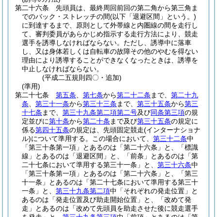
第二十六条
先頭員は、最終周回前回の第二角から第三角ま
でのバック・ストレッチの間
(以下「退避区間」という。)
に到達するまで、原則として外帯線と内圏線の間を走行し
て、審判委員があらかじめ指示する走行方法により、競走
選手を誘導しなければならない。
ただし、誘導中に落車
し、又は身体若しくは自転車の故障その他のやむを得ない
理由により誘導することができなくなったときは、誘導を
中止しなければならない。
(平成二五規則四〇・追加)
(準用)
第二十七条
第五条
、
第七条
から
第二十二条
まで、
第二十九
条
、
第三十一条
から
第三十三条
まで、
第三十五条
から
第三
十七条
まで、
第三十九条第二項第二号
及び
同条第三項
の規
定並びに
第十条
から
第二十条
まで及び
第三十五条
の規定に
係る
第四十五条
の規定は、先頭固定競走
(インターナショナ
ル)
について準用する。
この場合において、
第三十二条
中
「第三十条第一項」とあるのは「第二十六条」と、「標識
線」とあるのは「退避区間」と、「前条」とあるのは「第
二十七条において準用する第三十一条」と、
第三十六条
中
「第三十条第一項」とあるのは「第二十六条」と、「第三
十一条」とあるのは「第二十七条において準用する第三十
一条」と、
第三十九条第二項
中「それぞれの発走位置」と
あるのは「発走位置及び助走開始位置」と、「改めて発
走」とあるのは「改めて先頭員を助走させた後に競走選手