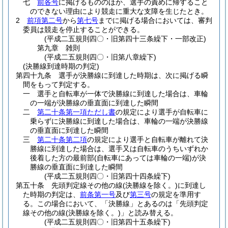
七
前各号
に掲げるもののほか、選手の責めに帰すること
のできない理由により競走に重大な支障を生じたとき。
2
前項第二号
から
第七号
までに掲げる場合においては、審判
委員は競走を停止することができる。
(平成二五規則四〇・旧第四十三条繰下・一部改正)
第九章
雑則
(平成二五規則四〇・旧第八章繰下)
(決勝線到達時期の判定)
第四十九条
選手が決勝線に到達した時期は、次に掲げる瞬
間をもって判定する。
一
選手と自転車が一体で決勝線に到達した場合は、車輪
の一端が決勝線の垂直面に到達した瞬間
二
第二十条第一項ただし書
の規定により選手が自転車に
乗らずに決勝線に到達した場合は、車輪の一端が決勝線
の垂直面に到達した瞬間
三
第二十条第二項
の規定により選手と自転車が離れて決
勝線に到達した場合は、選手又は自転車のうちいずれか
後着した方の最前部
(自転車にあっては車輪の一端)
が決
勝線の垂直面に到達した瞬間
(平成二五規則四〇・旧第四十四条繰下)
第五十条
先頭判定線その他の線
(決勝線を除く。)
に到達し
た時期の判定は、
前条第一号
及び
第三号
の規定を準用す
る。
この場合において、「決勝線」とあるのは「先頭判定
線その他の線
(決勝線を除く。)
」と読み替える。
(平成二五規則四〇・旧第四十五条繰下)