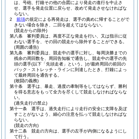
は、号砲、打鐘その他の合図により発走の進行を中止さ
せ、選手を発走位置に戻らせ、改めて発走させなければな
らない。
2
前項
の規定による再発走は、選手の責めに帰することがで
きない場合を除き、二回を超えてはならない。
(競走からの除外)
第八条
審判委員は、再度不正な発走を行い、又は指示に従
わない選手を、その回の競走から除外することができる。
(周囲の通告)
第九条
審判委員は、競走中の選手に対し、毎周決勝までの
残余の周回数を、周回告知板で通告し、競走中の選手の先
頭の選手
(以下「先頭走者」という。)
が最終周回の前回の
バック・ストレッチ・ラインに到達したとき、打鐘によっ
て最終周回を通告する。
(敢闘の義務)
第十条
選手は、暴走、過度の牽制等をしてはならず、勝利
を得る意志をもって全力を尽くして競走しなければならな
い。
(過失走行の禁止)
第十一条
選手は、過失走行により走行の安全に支障を及ぼ
すことがないよう、細心の注意を払って競走しなければな
らない。
(競走の方向)
第十二条
競走の方向は、選手の左手が内側になるようにし
て行う。