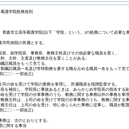
等看護学院処務規則
、青森市立高等看護学院
(以下「学院」という。)
の処務について必要な
森市民病院の所属とする。
院長、副学院長、事務長、教務主幹及びその他必要な職員を置く。
主幹、主幹、主査及び教務主任を置くことがある。
勤嘱託職員をもって充てる。
常勤嘱託職員一名及び常時勤務を要する職を占める職員一名をもって充
規則二〇・一部改正)
上司の命を受けて学院の業務を掌理し、所属職員を指揮監督する。
院長を補佐し、学院長に事故あるときは、あらかじめ学院長の指名する
の命を受けて学院の分掌事務のうち、教務に関する事務以外の事務を掌
び教務主幹は、上司の命を受けて学院の分掌事務のうち、教務に関する
教務主任は、上司の命を受け、特に命じられた事務に従事し、職員が配
規則二〇・一部改正)
事務は、次のとおりとする。
理に関する事項