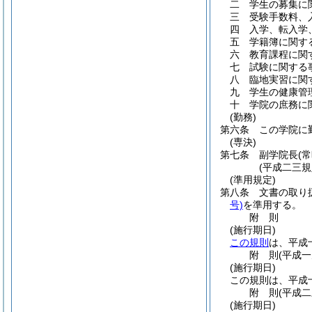
二
学生の募集に
三
受験手数料、
四
入学、転入学
五
学籍簿に関す
六
教育課程に関
七
試験に関する
八
臨地実習に関
九
学生の健康管
十
学院の庶務に
(勤務)
第六条
この学院に
(専決)
第七条
副学院長
(
(平成二三
(準用規定)
第八条
文書の取り
号)
を準用する。
附
則
(施行期日)
この規則
は、平成
附
則
(平成
(施行期日)
この規則は、平成
附
則
(平成
(施行期日)