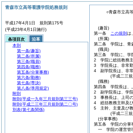
青森市立高等看護学院処務規則
○青森市立高
平成17年4月1日 規則第175号
(趣旨)
(平成23年4月1日施行)
第一条
この規則
は
(所属)
条項目次
沿革
第二条
学院は、青
本則
(職員)
第一条
(趣旨)
第三条
学院に、学
第二条
(所属)
2
学院に総括教務
第三条
(職員)
3
学院長は、非常
第四条
(職務)
4
副学院長は、非
第五条
(分掌事務)
(平成二三
第六条
(勤務)
(職務)
第七条
(専決)
第四条
学院長は、
第八条
(準用規定)
2
副学院長は、学
附則
3
事務長は、上司
附則
(平成一九年三月規則第三三号)
4
総括教務主幹及
附則
(平成二三年三月規則第二〇号)
5
主幹、主査及び
別表
(第七条関係)
(平成二三
(分掌事務)
第五条
学院の分掌
一
学院の運営管