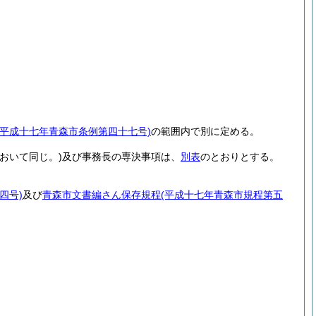
(平成十七年青森市条例第四十七号)
の範囲内で別に定める。
おいて同じ。)
及び事務長の専決事項は、
別表
のとおりとする。
四号)
及び
青森市文書編さん保存規程
(平成十七年青森市規程第五