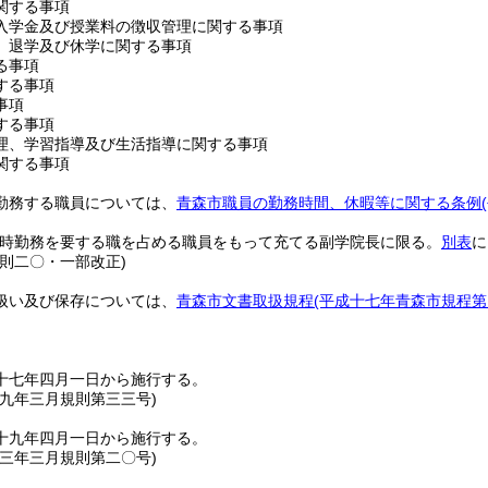
関する事項
入学金及び授業料の徴収管理に関する事項
、退学及び休学に関する事項
る事項
する事項
事項
する事項
理、学習指導及び生活指導に関する事項
関する事項
勤務する職員については、
青森市職員の勤務時間、休暇等に関する条例
常時勤務を要する職を占める職員をもって充てる副学院長に限る。
別表
に
規則二〇・一部改正)
扱い及び保存については、
青森市文書取扱規程
(平成十七年青森市規程第
十七年四月一日から施行する。
一九年三月
規則第三三号)
十九年四月一日から施行する。
二三年三月
規則第二〇号)