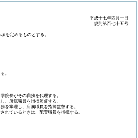
平成十七年四月一日
規則第百七十五号
事項を定めるものとする。
てる。
副学院長がその職務を代理する。
理し、所属職員を指揮監督する。
事務を掌理し、所属職員を指揮監督する。
置されているときは、配置職員を指揮する。