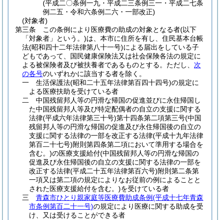
(平成二〇条例一九・平成二三条例三一・平成二七条
例二五・令和六条例二六・一部改正)
(対象者)
第三条
この条例により医療費の助成の対象となる者
(以下
「対象者」という。)
は、本市に住所を有し、住民基本台帳
法
(昭和四十二年法律第八十一号)
による届出をしている子
どもであって、国民健康保険法又は社会保険各法の規定に
よる被保険者及び被扶養者であるものとする。
ただし、
次
の各号
のいずれかに該当する者を除く。
一
生活保護法
(昭和二十五年法律第百四十四号)
の規定に
よる医療扶助を受けている者
二
中国残留邦人等の円滑な帰国の促進並びに永住帰国し
た中国残留邦人等及び特定配偶者の自立の支援に関する
法律
(平成六年法律第三十号)
第十四条第二項第三号
(中国
残留邦人等の円滑な帰国の促進及び永住帰国後の自立の
支援に関する法律の一部を改正する法律
(平成十九年法律
第百二十七号)
附則第四条第二項において準用する場合を
含む。)
の医療支援給付
(中国残留邦人等の円滑な帰国の
促進及び永住帰国後の自立の支援に関する法律の一部を
改正する法律
(平成二十五年法律第百六号)
附則第二条第
一項又は第二項の規定によりなお従前の例によることと
された医療支援給付を含む。)
を受けている者
三
青森市ひとり親家庭等医療費助成条例
(平成十七年青森
市条例第百二十一号)
の規定により医療に関する助成を受
け、又は受けることができる者