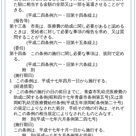
た額に相当する金額の全部又は一部を返還させることがで
きる。
(平成二四条例六一・旧第十四条繰上)
(報告等)
第十三条
市長は、医療費の助成に関し必要があると認める
ときは、受給者に対して必要な事項の報告を求め、又は質
問することができる。
(平成二四条例六一・旧第十五条繰上)
(委任)
第十四条
この条例の施行に関し必要な事項は、規則で定め
る。
(平成二四条例六一・旧第十六条繰上)
附
則
(施行期日)
1
この条例は、平成十七年四月一日から施行する。
(経過措置)
2
この条例の施行の日の前日までに、青森市乳幼児医療費の
助成に関する条例
(昭和四十七年青森市条例第五号)
又は浪
岡町乳幼児医療費給付条例
(平成五年浪岡町条例第二十号)
の規定によりなされた処分、手続その他の行為は、それぞ
れこの条例の相当規定によりなされたものとみなす。
附
則
(平成一七年六月
条例第二四七号)
(施行期日)
この条例は、平成十七年十月一日から施行する。
附
則
(平成一八年九月
条例第七四号)