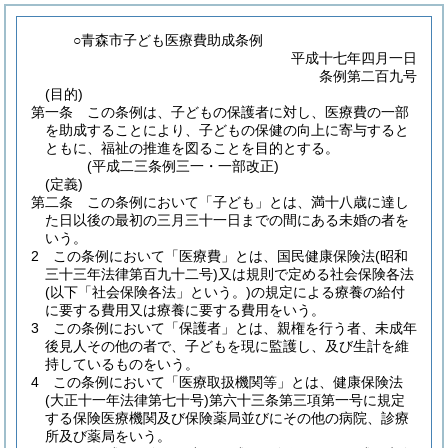
○青森市子ども医療費助成条例
平成十七年四月一日
条例第二百九号
(目的)
第一条
この条例は、子どもの保護者に対し、医療費の一部
を助成することにより、子どもの保健の向上に寄与すると
ともに、福祉の推進を図ることを目的とする。
(平成二三条例三一・一部改正)
(定義)
第二条
この条例において「子ども」とは、満十八歳に達し
た日以後の最初の三月三十一日までの間にある未婚の者を
いう。
2
この条例において「医療費」とは、国民健康保険法
(昭和
三十三年法律第百九十二号)
又は規則で定める社会保険各法
(以下「社会保険各法」という。)
の規定による療養の給付
に要する費用又は療養に要する費用をいう。
3
この条例において「保護者」とは、親権を行う者、未成年
後見人その他の者で、子どもを現に監護し、及び生計を維
持しているものをいう。
4
この条例において「医療取扱機関等」とは、健康保険法
(大正十一年法律第七十号)
第六十三条第三項第一号に規定
する保険医療機関及び保険薬局並びにその他の病院、診療
所及び薬局をいう。