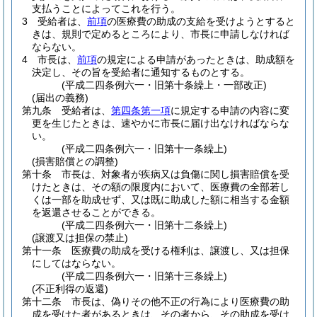
支払うことによってこれを行う。
3
受給者は、
前項
の医療費の助成の支給を受けようとすると
きは、規則で定めるところにより、市長に申請しなければ
ならない。
4
市長は、
前項
の規定による申請があったときは、助成額を
決定し、その旨を受給者に通知するものとする。
(平成二四条例六一・旧第十条繰上・一部改正)
(届出の義務)
第九条
受給者は、
第四条第一項
に規定する申請の内容に変
更を生じたときは、速やかに市長に届け出なければならな
い。
(平成二四条例六一・旧第十一条繰上)
(損害賠償との調整)
第十条
市長は、対象者が疾病又は負傷に関し損害賠償を受
けたときは、その額の限度内において、医療費の全部若し
くは一部を助成せず、又は既に助成した額に相当する金額
を返還させることができる。
(平成二四条例六一・旧第十二条繰上)
(譲渡又は担保の禁止)
第十一条
医療費の助成を受ける権利は、譲渡し、又は担保
にしてはならない。
(平成二四条例六一・旧第十三条繰上)
(不正利得の返還)
第十二条
市長は、偽りその他不正の行為により医療費の助
成を受けた者があるときは、その者から、その助成を受け