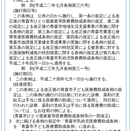
の例による。
附
則
(平成二〇年七月
条例第三六号)
(施行期日等)
この条例は、公布の日から施行し、第一条の規定による改
正後の青森市ひとり親家庭等医療費助成条例の規定、第二条
の規定による改正後の青森市地域生活支援事業の実施に関す
る条例の規定、第三条の規定による改正後の青森市重度心身
障害者医療費助成条例の規定、第四条の規定による改正後の
青森市放課後児童健全育成事業の実施に関する条例の規定、
第五条の規定による改正後の特別災害による被害者に対する
介護保険料減免の特別措置に関する条例の規定及び第六条の
規定による改正後の青森市乳幼児医療費助成条例の規定は、
平成二十年四月一日から適用する。
附
則
(平成二三年九月
条例第三一号)
(施行期日)
1
この条例は、平成二十四年七月一日から施行する。
(経過措置)
2
この条例による改正後の青森市子ども医療費助成条例の規
定は、この条例の施行の日以後に行われた診療、薬剤の支
給又は手当に係る医療費の助成について適用し、同日前に
行われた診療、薬剤の支給又は手当に係る医療費の助成に
ついては、なお従前の例による。
(青森市ひとり親家庭等医療費助成条例等の一部改正)
3
次に掲げる条例の規定中「青森市乳幼児医療費助成条例」
を「青森市子ども医療費助成条例」に改める。