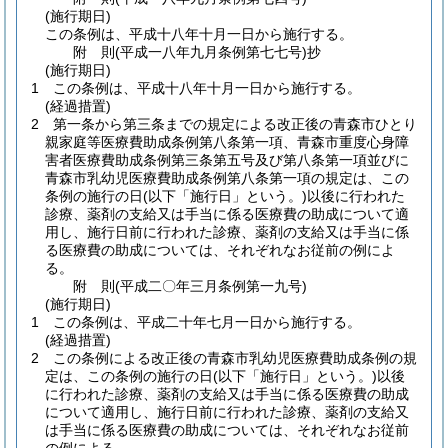
(施行期日)
この条例は、平成十八年十月一日から施行する。
附
則
(平成一八年九月
条例第七七号)
抄
(施行期日)
1
この条例は、平成十八年十月一日から施行する。
(経過措置)
2
第一条から第三条までの規定による改正後の青森市ひとり
親家庭等医療費助成条例第八条第一項、青森市重度心身障
害者医療費助成条例第三条第五号及び第八条第一項並びに
青森市乳幼児医療費助成条例第八条第一項の規定は、この
条例の施行の日
(以下「施行日」という。)
以後に行われた
診療、薬剤の支給又は手当に係る医療費の助成について適
用し、施行日前に行われた診療、薬剤の支給又は手当に係
る医療費の助成については、それぞれなお従前の例によ
る。
附
則
(平成二〇年三月
条例第一九号)
(施行期日)
1
この条例は、平成二十年七月一日から施行する。
(経過措置)
2
この条例による改正後の青森市乳幼児医療費助成条例の規
定は、この条例の施行の日
(以下「施行日」という。)
以後
に行われた診療、薬剤の支給又は手当に係る医療費の助成
について適用し、施行日前に行われた診療、薬剤の支給又
は手当に係る医療費の助成については、それぞれなお従前