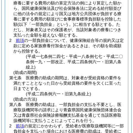
療養に要する費用の額の算定方法の例により算定した額か
ら、国民健康保険法及び社会保険各法に定める給付額並び
に他の法令の規定により国又は地方公共団体が負担する療
養に要する費用の額並びに食事療養標準負担額を控除した
額
(以下「一部負担金」という。)
に相当する額とする。
た
だし、対象者又はその保護者が、当該対象者の療養につき
支払った金額を超えない額とする。
2
前項
の一部負担金について、健康保険組合等の規約又は定
款に定める家族療養付加金があるときは、その額を助成額
から控除する。
(平成一七条例二四七・平成一八条例七七・平成二〇
条例一九・一部改正、平成二四条例六一・旧第八条
繰上)
(助成の期間)
第七条
医療費の助成の期間は、対象者が受給資格の要件を
満たすこととなった日から受給資格の要件を欠くに至った
日までとする。
(平成二四条例六一・旧第九条繰上)
(助成の方法)
第八条
医療費の助成は、一部負担金の支払を不要とし、医
療取扱機関等の請求により青森県国民健康保険団体連合会
又は青森県社会保険診療報酬支払基金を通じて当該医療取
扱機関等に支払うことによってこれを行う。
2
前項
の規定にかかわらず、受給者が医療取扱機関等に一部
負担金を支払った場合における医療費の助成は、受給者に