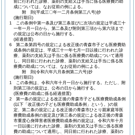
前に行われた診療、薬剤の支給又は手当に係る医療費の助
成については、なお従前の例による。
附
則
(平成三〇年一二月
条例第三八号)
抄
(施行期日)
1
この条例中第一条及び第三条並びに次項の規定は平成三十
一年一月一日から、第二条及び附則第三項から第六項まで
の規定は公布の日から施行する。
(経過措置)
6
第二条第四号の規定による改正後の青森市子ども医療費助
成条例の規定は、平成三十一年七月一日以後に行われた診
療、薬剤の支給又は手当に係る医療費の助成について適用
し、同日前に行われた診療、薬剤の支給又は手当に係る医
療費の助成については、なお従前の例による。
附
則
(令和六年六月
条例第二六号)
抄
(施行期日)
1
この条例は、令和六年十月一日から施行する。
ただし、附
則第三項の規定は、公布の日から施行する。
(医療費の助成に係る経過措置)
2
第一条の規定による改正後の青森市子ども医療費助成条例
(以下「改正後の子ども医療費助成条例」という。)
の規
定、第二条の規定による改正後の青森市ひとり親家庭等医
療費助成条例の規定及び第三条の規定による改正後の青森
市重度心身障害者医療費助成条例の規定は、令和六年十月
一日以後に行われた診療、薬剤の支給又は手当に係る医療
費の助成について適用し、同日前に行われた診療、薬剤の