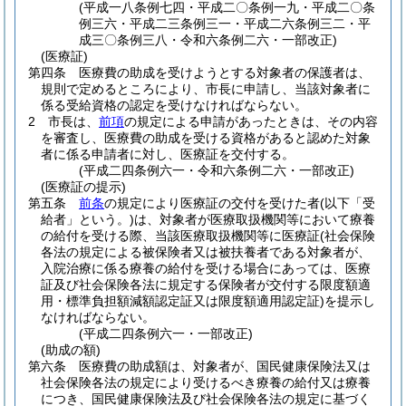
(平成一八条例七四・平成二〇条例一九・平成二〇条
例三六・平成二三条例三一・平成二六条例三二・平
成三〇条例三八・令和六条例二六・一部改正)
(医療証)
第四条
医療費の助成を受けようとする対象者の保護者は、
規則で定めるところにより、市長に申請し、当該対象者に
係る受給資格の認定を受けなければならない。
2
市長は、
前項
の規定による申請があったときは、その内容
を審査し、医療費の助成を受ける資格があると認めた対象
者に係る申請者に対し、医療証を交付する。
(平成二四条例六一・令和六条例二六・一部改正)
(医療証の提示)
第五条
前条
の規定により医療証の交付を受けた者
(以下「受
給者」という。)
は、対象者が医療取扱機関等において療養
の給付を受ける際、当該医療取扱機関等に医療証
(社会保険
各法の規定による被保険者又は被扶養者である対象者が、
入院治療に係る療養の給付を受ける場合にあっては、医療
証及び社会保険各法に規定する保険者が交付する限度額適
用・標準負担額減額認定証又は限度額適用認定証)
を提示し
なければならない。
(平成二四条例六一・一部改正)
(助成の額)
第六条
医療費の助成額は、対象者が、国民健康保険法又は
社会保険各法の規定により受けるべき療養の給付又は療養
につき、国民健康保険法及び社会保険各法の規定に基づく