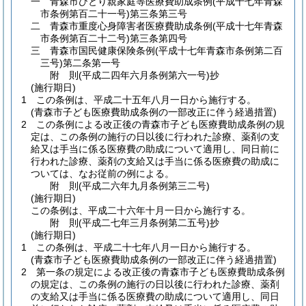
一
青森市ひとり親家庭等医療費助成条例
(平成十七年青森
市条例第百二十一号)
第三条第三号
二
青森市重度心身障害者医療費助成条例
(平成十七年青森
市条例第百二十二号)
第三条第四号
三
青森市国民健康保険条例
(平成十七年青森市条例第二百
三号)
第二条第一号
附
則
(平成二四年六月
条例第六一号)
抄
(施行期日)
1
この条例は、平成二十五年八月一日から施行する。
(青森市子ども医療費助成条例の一部改正に伴う経過措置)
2
この条例による改正後の青森市子ども医療費助成条例の規
定は、この条例の施行の日以後に行われた診療、薬剤の支
給又は手当に係る医療費の助成について適用し、同日前に
行われた診療、薬剤の支給又は手当に係る医療費の助成に
ついては、なお従前の例による。
附
則
(平成二六年九月
条例第三二号)
(施行期日)
この条例は、平成二十六年十月一日から施行する。
附
則
(平成二七年三月
条例第二五号)
抄
(施行期日)
1
この条例は、平成二十七年八月一日から施行する。
(青森市子ども医療費助成条例の一部改正に伴う経過措置)
2
第一条の規定による改正後の青森市子ども医療費助成条例
の規定は、この条例の施行の日以後に行われた診療、薬剤
の支給又は手当に係る医療費の助成について適用し、同日