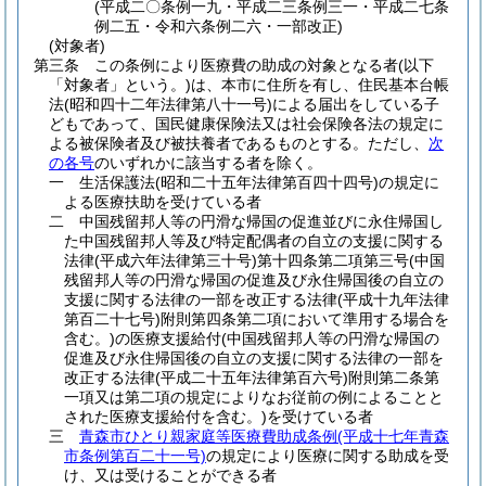
(平成二〇条例一九・平成二三条例三一・平成二七条
例二五・令和六条例二六・一部改正)
(対象者)
第三条
この条例により医療費の助成の対象となる者
(以下
「対象者」という。)
は、本市に住所を有し、住民基本台帳
法
(昭和四十二年法律第八十一号)
による届出をしている子
どもであって、国民健康保険法又は社会保険各法の規定に
よる被保険者及び被扶養者であるものとする。
ただし、
次
の各号
のいずれかに該当する者を除く。
一
生活保護法
(昭和二十五年法律第百四十四号)
の規定に
よる医療扶助を受けている者
二
中国残留邦人等の円滑な帰国の促進並びに永住帰国し
た中国残留邦人等及び特定配偶者の自立の支援に関する
法律
(平成六年法律第三十号)
第十四条第二項第三号
(中国
残留邦人等の円滑な帰国の促進及び永住帰国後の自立の
支援に関する法律の一部を改正する法律
(平成十九年法律
第百二十七号)
附則第四条第二項において準用する場合を
含む。)
の医療支援給付
(中国残留邦人等の円滑な帰国の
促進及び永住帰国後の自立の支援に関する法律の一部を
改正する法律
(平成二十五年法律第百六号)
附則第二条第
一項又は第二項の規定によりなお従前の例によることと
された医療支援給付を含む。)
を受けている者
三
青森市ひとり親家庭等医療費助成条例
(平成十七年青森
市条例第百二十一号)
の規定により医療に関する助成を受
け、又は受けることができる者