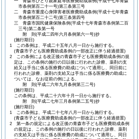
一
青森市ひとり親家庭等医療費助成条例
(平成十七年青森
市条例第百二十一号)
第三条第三号
二
青森市重度心身障害者医療費助成条例
(平成十七年青森
市条例第百二十二号)
第三条第四号
三
青森市国民健康保険条例
(平成十七年青森市条例第二百
三号)
第二条第一号
附
則
(平成二四年六月
条例第六一号)
抄
(施行期日)
1
この条例は、平成二十五年八月一日から施行する。
(青森市子ども医療費助成条例の一部改正に伴う経過措置)
2
この条例による改正後の青森市子ども医療費助成条例の規
定は、この条例の施行の日以後に行われた診療、薬剤の支
給又は手当に係る医療費の助成について適用し、同日前に
行われた診療、薬剤の支給又は手当に係る医療費の助成に
ついては、なお従前の例による。
附
則
(平成二六年九月
条例第三二号)
(施行期日)
この条例は、平成二十六年十月一日から施行する。
附
則
(平成二七年三月
条例第二五号)
抄
(施行期日)
1
この条例は、平成二十七年八月一日から施行する。
(青森市子ども医療費助成条例の一部改正に伴う経過措置)
2
第一条の規定による改正後の青森市子ども医療費助成条例
の規定は、この条例の施行の日以後に行われた診療、薬剤
の支給又は手当に係る医療費の助成について適用し、同日