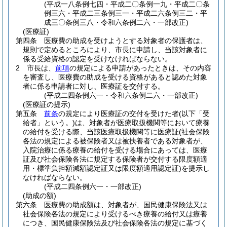
(平成一八条例七四・平成二〇条例一九・平成二〇条
例三六・平成二三条例三一・平成二六条例三二・平
成三〇条例三八・令和六条例二六・一部改正)
(医療証)
第四条
医療費の助成を受けようとする対象者の保護者は、
規則で定めるところにより、市長に申請し、当該対象者に
係る受給資格の認定を受けなければならない。
2
市長は、
前項
の規定による申請があったときは、その内容
を審査し、医療費の助成を受ける資格があると認めた対象
者に係る申請者に対し、医療証を交付する。
(平成二四条例六一・令和六条例二六・一部改正)
(医療証の提示)
第五条
前条
の規定により医療証の交付を受けた者
(以下「受
給者」という。)
は、対象者が医療取扱機関等において療養
の給付を受ける際、当該医療取扱機関等に医療証
(社会保険
各法の規定による被保険者又は被扶養者である対象者が、
入院治療に係る療養の給付を受ける場合にあっては、医療
証及び社会保険各法に規定する保険者が交付する限度額適
用・標準負担額減額認定証又は限度額適用認定証)
を提示し
なければならない。
(平成二四条例六一・一部改正)
(助成の額)
第六条
医療費の助成額は、対象者が、国民健康保険法又は
社会保険各法の規定により受けるべき療養の給付又は療養
につき、国民健康保険法及び社会保険各法の規定に基づく