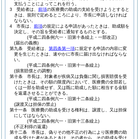
支払うことによってこれを行う。
3
受給者は、
前項
の医療費の助成の支給を受けようとすると
きは、規則で定めるところにより、市長に申請しなければ
ならない。
4
市長は、
前項
の規定による申請があったときは、助成額を
決定し、その旨を受給者に通知するものとする。
(平成二四条例六一・旧第十条繰上・一部改正)
(届出の義務)
第九条
受給者は、
第四条第一項
に規定する申請の内容に変
更を生じたときは、速やかに市長に届け出なければならな
い。
(平成二四条例六一・旧第十一条繰上)
(損害賠償との調整)
第十条
市長は、対象者が疾病又は負傷に関し損害賠償を受
けたときは、その額の限度内において、医療費の全部若し
くは一部を助成せず、又は既に助成した額に相当する金額
を返還させることができる。
(平成二四条例六一・旧第十二条繰上)
(譲渡又は担保の禁止)
第十一条
医療費の助成を受ける権利は、譲渡し、又は担保
にしてはならない。
(平成二四条例六一・旧第十三条繰上)
(不正利得の返還)
第十二条
市長は、偽りその他不正の行為により医療費の助
成を受けた者があるときは、その者から、その助成を受け