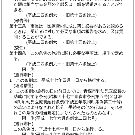
た額に相当する金額の全部又は一部を返還させることがで
きる。
(平成二四条例六一・旧第十四条繰上)
(報告等)
第十三条
市長は、医療費の助成に関し必要があると認める
ときは、受給者に対して必要な事項の報告を求め、又は質
問することができる。
(平成二四条例六一・旧第十五条繰上)
(委任)
第十四条
この条例の施行に関し必要な事項は、規則で定め
る。
(平成二四条例六一・旧第十六条繰上)
附
則
(施行期日)
1
この条例は、平成十七年四月一日から施行する。
(経過措置)
2
この条例の施行の日の前日までに、青森市乳幼児医療費の
助成に関する条例
(昭和四十七年青森市条例第五号)
又は浪
岡町乳幼児医療費給付条例
(平成五年浪岡町条例第二十号)
の規定によりなされた処分、手続その他の行為は、それぞ
れこの条例の相当規定によりなされたものとみなす。
附
則
(平成一七年六月
条例第二四七号)
(施行期日)
この条例は、平成十七年十月一日から施行する。
附
則
(平成一八年九月
条例第七四号)