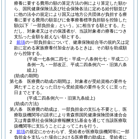
療養に要する費用の額の算定方法の例により算定した額か
ら、国民健康保険法及び社会保険各法に定める給付額並び
に他の法令の規定により国又は地方公共団体が負担する療
養に要する費用の額並びに食事療養標準負担額を控除した
額
(以下「一部負担金」という。)
に相当する額とする。
た
だし、対象者又はその保護者が、当該対象者の療養につき
支払った金額を超えない額とする。
2
前項
の一部負担金について、健康保険組合等の規約又は定
款に定める家族療養付加金があるときは、その額を助成額
から控除する。
(平成一七条例二四七・平成一八条例七七・平成二〇
条例一九・一部改正、平成二四条例六一・旧第八条
繰上)
(助成の期間)
第七条
医療費の助成の期間は、対象者が受給資格の要件を
満たすこととなった日から受給資格の要件を欠くに至った
日までとする。
(平成二四条例六一・旧第九条繰上)
(助成の方法)
第八条
医療費の助成は、一部負担金の支払を不要とし、医
療取扱機関等の請求により青森県国民健康保険団体連合会
又は青森県社会保険診療報酬支払基金を通じて当該医療取
扱機関等に支払うことによってこれを行う。
2
前項
の規定にかかわらず、受給者が医療取扱機関等に一部
負担金を支払った場合における医療費の助成は、受給者に