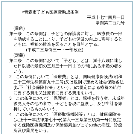
○青森市子ども医療費助成条例
平成十七年四月一日
条例第二百九号
(目的)
第一条
この条例は、子どもの保護者に対し、医療費の一部
を助成することにより、子どもの保健の向上に寄与すると
ともに、福祉の推進を図ることを目的とする。
(平成二三条例三一・一部改正)
(定義)
第二条
この条例において「子ども」とは、満十八歳に達し
た日以後の最初の三月三十一日までの間にある未婚の者を
いう。
2
この条例において「医療費」とは、国民健康保険法
(昭和
三十三年法律第百九十二号)
又は規則で定める社会保険各法
(以下「社会保険各法」という。)
の規定による療養の給付
に要する費用又は療養に要する費用をいう。
3
この条例において「保護者」とは、親権を行う者、未成年
後見人その他の者で、子どもを現に監護し、及び生計を維
持しているものをいう。
4
この条例において「医療取扱機関等」とは、健康保険法
(大正十一年法律第七十号)
第六十三条第三項第一号に規定
する保険医療機関及び保険薬局並びにその他の病院、診療
所及び薬局をいう。