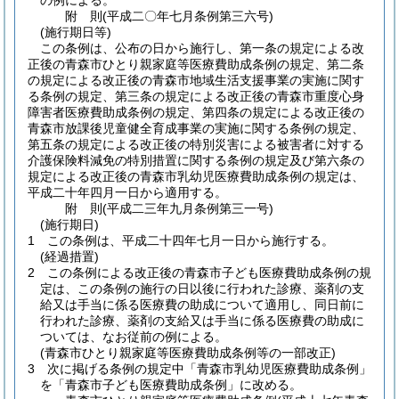
の例による。
附
則
(平成二〇年七月
条例第三六号)
(施行期日等)
この条例は、公布の日から施行し、第一条の規定による改
正後の青森市ひとり親家庭等医療費助成条例の規定、第二条
の規定による改正後の青森市地域生活支援事業の実施に関す
る条例の規定、第三条の規定による改正後の青森市重度心身
障害者医療費助成条例の規定、第四条の規定による改正後の
青森市放課後児童健全育成事業の実施に関する条例の規定、
第五条の規定による改正後の特別災害による被害者に対する
介護保険料減免の特別措置に関する条例の規定及び第六条の
規定による改正後の青森市乳幼児医療費助成条例の規定は、
平成二十年四月一日から適用する。
附
則
(平成二三年九月
条例第三一号)
(施行期日)
1
この条例は、平成二十四年七月一日から施行する。
(経過措置)
2
この条例による改正後の青森市子ども医療費助成条例の規
定は、この条例の施行の日以後に行われた診療、薬剤の支
給又は手当に係る医療費の助成について適用し、同日前に
行われた診療、薬剤の支給又は手当に係る医療費の助成に
ついては、なお従前の例による。
(青森市ひとり親家庭等医療費助成条例等の一部改正)
3
次に掲げる条例の規定中「青森市乳幼児医療費助成条例」
を「青森市子ども医療費助成条例」に改める。