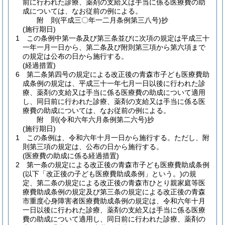
前に行われた診療、薬剤の支給又は手当に係る医療費の助
成については、なお従前の例による。
附
則
(平成三〇年一二月
条例第三八号)
抄
(施行期日)
1
この条例中第一条及び第三条並びに次項の規定は平成三十
一年一月一日から、第二条及び附則第三項から第六項まで
の規定は公布の日から施行する。
(経過措置)
6
第二条第四号の規定による改正後の青森市子ども医療費助
成条例の規定は、平成三十一年七月一日以後に行われた診
療、薬剤の支給又は手当に係る医療費の助成について適用
し、同日前に行われた診療、薬剤の支給又は手当に係る医
療費の助成については、なお従前の例による。
附
則
(令和六年六月
条例第二六号)
抄
(施行期日)
1
この条例は、令和六年十月一日から施行する。
ただし、附
則第三項の規定は、公布の日から施行する。
(医療費の助成に係る経過措置)
2
第一条の規定による改正後の青森市子ども医療費助成条例
(以下「改正後の子ども医療費助成条例」という。)
の規
定、第二条の規定による改正後の青森市ひとり親家庭等医
療費助成条例の規定及び第三条の規定による改正後の青森
市重度心身障害者医療費助成条例の規定は、令和六年十月
一日以後に行われた診療、薬剤の支給又は手当に係る医療
費の助成について適用し、同日前に行われた診療、薬剤の