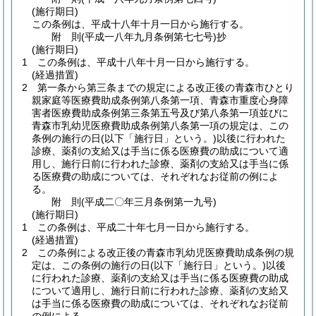
(施行期日)
この条例は、平成十八年十月一日から施行する。
附
則
(平成一八年九月
条例第七七号)
抄
(施行期日)
1
この条例は、平成十八年十月一日から施行する。
(経過措置)
2
第一条から第三条までの規定による改正後の青森市ひとり
親家庭等医療費助成条例第八条第一項、青森市重度心身障
害者医療費助成条例第三条第五号及び第八条第一項並びに
青森市乳幼児医療費助成条例第八条第一項の規定は、この
条例の施行の日
(以下「施行日」という。)
以後に行われた
診療、薬剤の支給又は手当に係る医療費の助成について適
用し、施行日前に行われた診療、薬剤の支給又は手当に係
る医療費の助成については、それぞれなお従前の例によ
る。
附
則
(平成二〇年三月
条例第一九号)
(施行期日)
1
この条例は、平成二十年七月一日から施行する。
(経過措置)
2
この条例による改正後の青森市乳幼児医療費助成条例の規
定は、この条例の施行の日
(以下「施行日」という。)
以後
に行われた診療、薬剤の支給又は手当に係る医療費の助成
について適用し、施行日前に行われた診療、薬剤の支給又
は手当に係る医療費の助成については、それぞれなお従前