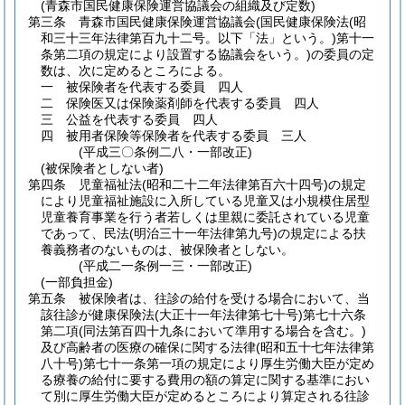
(青森市国民健康保険運営協議会の組織及び定数)
第三条
青森市国民健康保険運営協議会
(国民健康保険法
(昭
和三十三年法律第百九十二号。以下「法」という。)
第十一
条第二項の規定により設置する協議会をいう。)
の委員の定
数は、次に定めるところによる。
一
被保険者を代表する委員 四人
二
保険医又は保険薬剤師を代表する委員 四人
三
公益を代表する委員 四人
四
被用者保険等保険者を代表する委員 三人
(平成三〇条例二八・一部改正)
(被保険者としない者)
第四条
児童福祉法
(昭和二十二年法律第百六十四号)
の規定
により児童福祉施設に入所している児童又は小規模住居型
児童養育事業を行う者若しくは里親に委託されている児童
であって、民法
(明治三十一年法律第九号)
の規定による扶
養義務者のないものは、被保険者としない。
(平成二一条例一三・一部改正)
(一部負担金)
第五条
被保険者は、往診の給付を受ける場合において、当
該往診が健康保険法
(大正十一年法律第七十号)
第七十六条
第二項
(同法第百四十九条において準用する場合を含む。)
及び高齢者の医療の確保に関する法律
(昭和五十七年法律第
八十号)
第七十一条第一項の規定により厚生労働大臣が定め
る療養の給付に要する費用の額の算定に関する基準におい
て別に厚生労働大臣が定めるところにより算定される往診