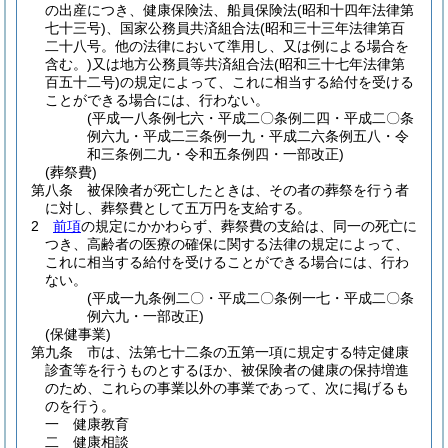
の出産につき、健康保険法、船員保険法
(昭和十四年法律第
七十三号)
、国家公務員共済組合法
(昭和三十三年法律第百
二十八号。他の法律において準用し、又は例による場合を
含む。)
又は地方公務員等共済組合法
(昭和三十七年法律第
百五十二号)
の規定によって、これに相当する給付を受ける
ことができる場合には、行わない。
(平成一八条例七六・平成二〇条例二四・平成二〇条
例六九・平成二三条例一九・平成二六条例五八・令
和三条例二九・令和五条例四・一部改正)
(葬祭費)
第八条
被保険者が死亡したときは、その者の葬祭を行う者
に対し、葬祭費として五万円を支給する。
2
前項
の規定にかかわらず、葬祭費の支給は、同一の死亡に
つき、高齢者の医療の確保に関する法律の規定によって、
これに相当する給付を受けることができる場合には、行わ
ない。
(平成一九条例二〇・平成二〇条例一七・平成二〇条
例六九・一部改正)
(保健事業)
第九条
市は、法第七十二条の五第一項に規定する特定健康
診査等を行うものとするほか、被保険者の健康の保持増進
のため、これらの事業以外の事業であって、次に掲げるも
のを行う。
一
健康教育
二
健康相談