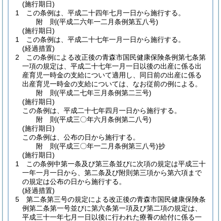
(施行期日)
1
この条例は、平成二十四年七月一日から施行する。
附
則
(平成二六年一二月
条例第五八号)
(施行期日)
1
この条例は、平成二十七年一月一日から施行する。
(経過措置)
2
この条例による改正後の青森市国民健康保険条例第七条第
一項の規定は、平成二十七年一月一日以後の出産に係る出
産育児一時金の支給について適用し、同日前の出産に係る
出産育児一時金の支給については、なお従前の例による。
附
則
(平成二七年三月
条例第二三号)
(施行期日)
この条例は、平成二十七年四月一日から施行する。
附
則
(平成三〇年六月
条例第二八号)
(施行期日)
この条例は、公布の日から施行する。
附
則
(平成三〇年一二月
条例第三八号)
抄
(施行期日)
1
この条例中第一条及び第三条並びに次項の規定は平成三十
一年一月一日から、第二条及び附則第三項から第六項まで
の規定は公布の日から施行する。
(経過措置)
5
第二条第三号の規定による改正後の青森市国民健康保険条
例第二条第一号並びに第六条第一項及び第二項の規定は、
平成三十一年七月一日以後に行われた療養の給付に係る一