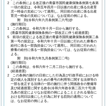
2
この条例による改正後の青森市国民健康保険条例第七条第
一項の規定は、令和五年四月一日以後の出産に係る出産育
児一時金の支給について適用し、同日前の出産に係る出産
育児一時金の支給については、なお従前の例による。
附
則
(令和六年六月
条例第二六号)
抄
(施行期日)
1
この条例は、令和六年十月一日から施行する。
(青森市国民健康保険条例の一部改正に伴う経過措置)
5
前項の規定による改正後の青森市国民健康保険条例第二条
第一号の規定は、令和六年十月一日以後に行われた療養の
給付に係る一部負担金について適用し、同日前に行われた
療養の給付に係る一部負担金については、なお従前の例に
よる。
附
則
(令和六年九月
条例第三〇号)
(施行期日)
1
この条例は、令和六年十二月二日から施行する。
(経過措置)
2
この条例の施行の日前にした行為及び行政手続における特
定の個人を識別するための番号の利用等に関する法律等の
一部を改正する法律の一部の施行に伴う関係政令の整備等
及び経過措置に関する政令
(令和六年政令第二百六十号)
第
九条の規定によりなお従前の例によることとされる場合に
おける同日以後にした行為に対する罰則の適用について
は、なお従前の例による。