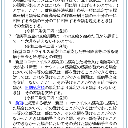
の端数があるときはこれを切り捨て、五十銭以上一円未満
の端数があるときはこれを一円に切り上げるものとする。)
とする。
ただし、健康保険法第四十条第一項に規定する標
準報酬月額等級の最高等級の標準報酬月額の三十分の一に
相当する金額の三分の二に相当する金額を超えるときは、
その金額とする。
(令和二条例二四・追加)
7
傷病手当金の支給期間は、その支給を始めた日から起算し
て一年六月を超えないものとする。
(令和二条例二四・追加)
(新型コロナウイルス感染症に感染した被保険者等に係る傷
病手当金と給与等との調整)
8
新型コロナウイルス感染症に感染した場合又は発熱等の症
状があり新型コロナウイルス感染症の感染が疑われる場合
において給与等の全部又は一部を受けることができる者に
対しては、これを受けることができる期間は、傷病手当金
を支給しない。
ただし、その受けることができる給与等の
額が、
附則第六項
の規定により算定される額より少ないと
きは、その差額を支給する。
(令和二条例二四・追加)
9
前項
に規定する者が、新型コロナウイルス感染症に感染し
た場合において、その受けることができるはずであった給
与等の全部又は一部につき、その全額を受けることができ
なかったときは傷病手当金の全額、その一部を受けること
ができなかった場合においてその受けた額が傷病手当金の