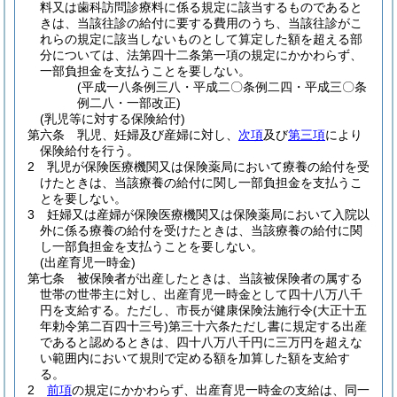
料又は歯科訪問診療料に係る規定に該当するものであると
きは、当該往診の給付に要する費用のうち、当該往診がこ
れらの規定に該当しないものとして算定した額を超える部
分については、法第四十二条第一項の規定にかかわらず、
一部負担金を支払うことを要しない。
(平成一八条例三八・平成二〇条例二四・平成三〇条
例二八・一部改正)
(乳児等に対する保険給付)
第六条
乳児、妊婦及び産婦に対し、
次項
及び
第三項
により
保険給付を行う。
2
乳児が保険医療機関又は保険薬局において療養の給付を受
けたときは、当該療養の給付に関し一部負担金を支払うこ
とを要しない。
3
妊婦又は産婦が保険医療機関又は保険薬局において入院以
外に係る療養の給付を受けたときは、当該療養の給付に関
し一部負担金を支払うことを要しない。
(出産育児一時金)
第七条
被保険者が出産したときは、当該被保険者の属する
世帯の世帯主に対し、出産育児一時金として四十八万八千
円を支給する。
ただし、市長が健康保険法施行令
(大正十五
年勅令第二百四十三号)
第三十六条ただし書に規定する出産
であると認めるときは、四十八万八千円に三万円を超えな
い範囲内において規則で定める額を加算した額を支給す
る。
2
前項
の規定にかかわらず、出産育児一時金の支給は、同一