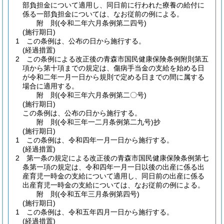
部負担金について適用し、同日前に行われた療養の給付に
係る一部負担金については、なお従前の例による。
附
則
(令和二年六月
条例第二四号)
(施行期日)
1
この条例は、公布の日から施行する。
(経過措置)
2
この条例による改正後の青森市国民健康保険条例附則第五
項から第十項までの規定は、傷病手当金の支給を始める日
が令和二年一月一日から規則で定める日までの間に属する
場合に適用する。
附
則
(令和三年六月
条例第二〇号)
(施行期日)
この条例は、公布の日から施行する。
附
則
(令和三年一二月
条例第二九号)
抄
(施行期日)
1
この条例は、令和四年一月一日から施行する。
(経過措置)
2
第一条の規定による改正後の青森市国民健康保険条例第七
条第一項の規定は、令和四年一月一日以後の出産に係る出
産育児一時金の支給について適用し、同日前の出産に係る
出産育児一時金の支給については、なお従前の例による。
附
則
(令和五年三月
条例第四号)
(施行期日)
1
この条例は、令和五年四月一日から施行する。
(経過措置)