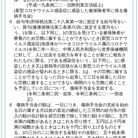
(平成一九条例二〇・旧附則第五項繰上)
(新型コロナウイルス感染症に感染した被保険者等に係る傷
病手当金)
5
給与等
(所得税法第二十八条第一項に規定する給与等をい
い、賞与
(健康保険法第三条第六項に規定する賞与をい
う。)
を除く。以下同じ。)
の支払を受けている被保険者が
療養のため労務に服することができないとき
(新型コロナウ
イルス感染症
(病原体がベータコロナウイルス属のコロナウ
イルス
(令和二年一月に、中華人民共和国から世界保健機関
に対して、人に伝染する能力を有することが新たに報告さ
れたものに限る。)
である感染症をいう。以下同じ。)
に感
染したとき又は発熱等の症状があり新型コロナウイルス感
染症の感染が疑われるときに限る。)
は、その労務に服する
ことができなくなった日から起算して三日を経過した日か
ら労務に服することができない期間のうち労務に就くこと
を予定していた日について、傷病手当金を支給する。
(令和二条例二四・追加、令和三条例二〇・一部改
正)
6
傷病手当金の額は、一日につき、傷病手当金の支給を始め
る日の属する月以前の直近の継続した三月間の給与等の収
入の額の合計額を就労日数で除して得た額
(その額に、五円
未満の端数があるときはこれを切り捨て、五円以上十円未
満の端数があるときはこれを十円に切り上げるものとす
る。)
の三分の二に相当する金額
(その金額に、五十銭未満