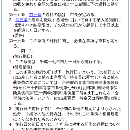
徴収を免れた金額の五倍に相当する金額以下の過料に処す
る。
第十五条
前三条
の過料の額は、市長が定める。
2
前三条
の過料を徴収する場合において発する納入通知書に
指定すべき納期限は、その発付の日から起算して十日以上
を経過した日とする。
(委任)
第十六条
この条例の施行に関し、必要な事項は市長が定め
る。
附
則
(施行期日)
1
この条例は、平成十七年四月一日から施行する。
(経過措置)
2
この条例の施行の日
(以下「施行日」という。)
の前日まで
に出産した者に係る出産育児一時金又は死亡した者に係る
葬祭費の支給については、合併前の青森市国民健康保険条
例
(昭和三十四年青森市条例第七号)
又は浪岡町国民健康保
険条例
(昭和三十四年浪岡町条例第二号)
(以下これらを「合
併前の条例」という。)
の出産育児一時金又は葬祭費の例に
よる。
3
施行日の前日までに、合併前の条例の規定によりなされた
処分、手続その他の行為は、それぞれこの条例の相当規定
によりなされたものとみなす。
4
施行日の前日までにした行為に対する罰則の適用について
は、なお合併前の条例の例による。