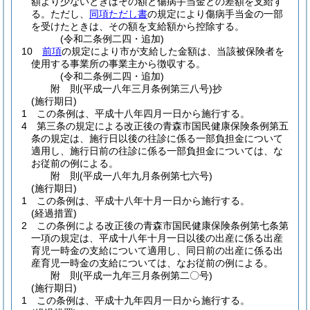
額より少ないときはその額と傷病手当金との差額を支給す
る。
ただし、
同項ただし書
の規定により傷病手当金の一部
を受けたときは、その額を支給額から控除する。
(令和二条例二四・追加)
10
前項
の規定により市が支給した金額は、当該被保険者を
使用する事業所の事業主から徴収する。
(令和二条例二四・追加)
附
則
(平成一八年三月
条例第三八号)
抄
(施行期日)
1
この条例は、平成十八年四月一日から施行する。
4
第三条の規定による改正後の青森市国民健康保険条例第五
条の規定は、施行日以後の往診に係る一部負担金について
適用し、施行日前の往診に係る一部負担金については、な
お従前の例による。
附
則
(平成一八年九月
条例第七六号)
(施行期日)
1
この条例は、平成十八年十月一日から施行する。
(経過措置)
2
この条例による改正後の青森市国民健康保険条例第七条第
一項の規定は、平成十八年十月一日以後の出産に係る出産
育児一時金の支給について適用し、同日前の出産に係る出
産育児一時金の支給については、なお従前の例による。
附
則
(平成一九年三月
条例第二〇号)
(施行期日)
1
この条例は、平成十九年四月一日から施行する。