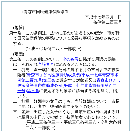
○青森市国民健康保険条例
平成十七年四月一日
条例第二百三号
(趣旨)
第一条
この条例は、法令に定めがあるもののほか、市が行
う国民健康保険の事務について必要な事項を定めるものと
する。
(平成三〇条例二八・一部改正)
(定義)
第二条
この条例において、
次の各号
に掲げる用語の意義
は、それぞれ
当該各号
に定めるところによる。
一
乳児 満一歳に達した日の属する月の末日までの被保
険者
(
青森市子ども医療費助成条例
(平成十七年青森市条
例第二百九号)
第三条
に規定する対象者又は
青森市ひとり
親家庭等医療費助成条例
(平成十七年青森市条例第百二十
一号)
第三条
に規定する対象者に該当する者を除く。)
を
いう。
二
妊婦 妊娠中の女子のうち、当該妊娠について、市長
に届出した者で、被保険者であるものをいう。
三
産婦 出産した女子のうち、当該出産の日の属する月
の翌月の末日までの者で、被保険者であるものをいう。
(平成二三条例三一・平成三〇条例三八・令和六条例
二六・一部改正)