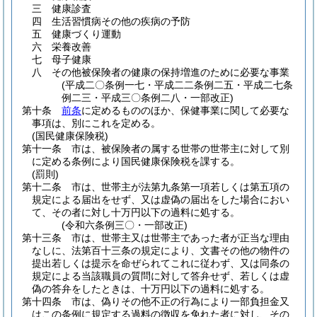
三
健康診査
四
生活習慣病その他の疾病の予防
五
健康づくり運動
六
栄養改善
七
母子健康
八
その他被保険者の健康の保持増進のために必要な事業
(平成二〇条例一七・平成二二条例二五・平成二七条
例二三・平成三〇条例二八・一部改正)
第十条
前条
に定めるもののほか、保健事業に関して必要な
事項は、別にこれを定める。
(国民健康保険税)
第十一条
市は、被保険者の属する世帯の世帯主に対して別
に定める条例により国民健康保険税を課する。
(罰則)
第十二条
市は、世帯主が法第九条第一項若しくは第五項の
規定による届出をせず、又は虚偽の届出をした場合におい
て、その者に対し十万円以下の過料に処する。
(令和六条例三〇・一部改正)
第十三条
市は、世帯主又は世帯主であった者が正当な理由
なしに、法第百十三条の規定により、文書その他の物件の
提出若しくは提示を命ぜられてこれに従わず、又は同条の
規定による当該職員の質問に対して答弁せず、若しくは虚
偽の答弁をしたときは、十万円以下の過料に処する。
第十四条
市は、偽りその他不正の行為により一部負担金又
はこの条例に規定する過料の徴収を免れた者に対し、その