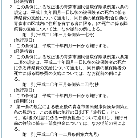
(経過措置)
2
この条例による改正後の青森市国民健康保険条例第八条の
規定は、平成十九年四月一日以後の被保険者の死亡に係る
葬祭費の支給について適用し、同日前の被保険者
(合併前の
青森市の区域内に住所を有する者に限る。)
の死亡に係る葬
祭費の支給については、なお従前の例による。
附
則
(平成二〇年三月
条例第一七号)
(施行期日)
1
この条例は、平成二十年四月一日から施行する。
(経過措置)
2
この条例による改正後の青森市国民健康保険条例第八条第
二項の規定は、平成二十年四月一日以後の被保険者の死亡
に係る葬祭費の支給について適用し、同日前の被保険者の
死亡に係る葬祭費の支給については、なお従前の例によ
る。
附
則
(平成二〇年三月
条例第二四号)
抄
(施行期日)
1
この条例は、平成二十年四月一日から施行する。
(適用区分)
2
第一条の規定による改正後の青森市国民健康保険条例第五
条の規定は、この条例の施行の日
(以下「施行日」とい
う。)
以後の往診に係る一部負担金について適用し、施行日
前の往診に係る一部負担金については、なお従前の例によ
る。
附
則
(平成二〇年一二月
条例第六九号)