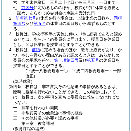
六
学年末休業日 三月二十七日から三月三十一日まで
七
前各号
に定めるもののほか、校長が特に休業を必要と
認め、あらかじめ委員会の承認を受けた日
2
前項第七号
の休業を行う場合は、当該休業の日数を、
同項
第四号
及び
第五号
の休業日の総日数から減ずるものとす
る。
3
校長は、学校行事等の実施に伴い、特に必要であると認め
るときは、あらかじめ委員会に届け出て、授業日を休業日
とし、又は休業日を授業日とすることができる。
4
校長は、
前項
に定める場合のほか、教育上必要があり、か
つ、やむを得ない理由があると認めるときは、あらかじめ
委員会の承認を得て、
第一項第四号
及び
第五号
の休業日を
授業日とすることができる。
(平成一八教委規則一〇・平成二四教委規則一・一部
改正)
(臨時休業)
第四条
校長は、非常変災その他急迫の事情があるときは、
臨時に授業を行わないことができる。
この場合において
は、校長は、次の事項を直ちに委員会に報告しなければな
らない。
一
授業を行わない期間
二
非常変災その他急迫の事情の概要
三
その他校長が必要と認める事項
第三章
教育課程
(教育課程の編成)