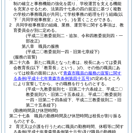
制の確立と事務機能の強化を図り、学校運営を支える機能
を充実させるため、法第四十七条の四の規定に基づく複数
の学校の事務職員が共同して学校事務の処理を行う組織
(以
下「共同学校事務室」という。)
を置くことができる。
2
共同学校事務室の組織、業務、運営等に関する事項は、教
育委員会が別に定める。
(平成二三教委規則二・追加、令和四教委規則四・一
部改正)
第八章
職員の服務
(平成二〇教委規則一四・旧第七章繰下)
(服務の宣誓)
第二十六条
新たに職員となった者は、校長にあっては委員
会教育長
(以下「教育長」という。)
の、その他の職員にあ
っては校長の面前において
青森市職員の服務の宣誓に関す
る条例
(平成十七年青森市条例第四十五号)
の定めるところ
により宣誓してから、その職務を行うものとする。
(平成一九教委規則七・旧第二十六条繰上、平成二〇
教委規則六・旧第二十五条繰上、平成二〇教委規則
一四・旧第二十四条繰下、平成二三教委規則二・旧
第二十五条繰下)
(勤務時間及び休憩時間)
第二十七条
職員の勤務時間及び休憩時間は校長が割り振る
ものとする。
2
育児又は介護を行うために職員の勤務時間、休暇等に関す
る条例
(平成七年青森県条例第十六号)
及び職員の勤務時