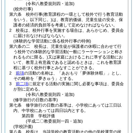
(令和八教委規則四・追加)
(校外行事)
第六条
校外行事
(教育課程の一環として校外で行う教育活動
をいう。以下同じ。)
は、教育的価値、児童生徒の安全、保
護者の経済的負担等を考慮して定めなければならない。
2
校長は、校外行事を実施する場合は、あらかじめ、委員会
に届け出なければならない。
(体験的な学習活動に係る校外行事の特例)
第六条の二
校長は、児童生徒が保護者の休暇に合わせて行
う校外での体験的な学習活動
(一般にラーケーションと称さ
れるものに限る。)
又は家庭におけるこれに準ずる活動にお
いて、教育上有意義であると認めるときは、これを教育課
程に基づく校外行事とみなすことができる。
2
前項
の活動の名称は、「あおもり「夢体験休暇」」とし、
その略称を「夢きゅう」とする。
3
前二項
に規定する活動の実施に関し必要な事項は、委員会
が別に定める。
(令和八教委規則四・追加)
(修学旅行の日数の基準)
第七条
修学旅行の日数の基準は、小学校にあっては三日以
内、中学校にあっては四日以内とする。
第四章
学校評価
(平成二〇教委規則一四・追加)
(学校評価)
第八条
校長は、当該学校の教育活動その他の学校運営の状