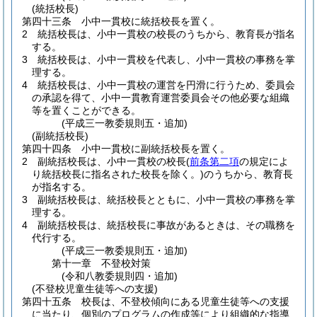
(統括校長)
第四十三条
小中一貫校に統括校長を置く。
2
統括校長は、小中一貫校の校長のうちから、教育長が指名
する。
3
統括校長は、小中一貫校を代表し、小中一貫校の事務を掌
理する。
4
統括校長は、小中一貫校の運営を円滑に行うため、委員会
の承認を得て、小中一貫教育運営委員会その他必要な組織
等を置くことができる。
(平成三一教委規則五・追加)
(副統括校長)
第四十四条
小中一貫校に副統括校長を置く。
2
副統括校長は、小中一貫校の校長
(
前条第二項
の規定によ
り統括校長に指名された校長を除く。)
のうちから、教育長
が指名する。
3
副統括校長は、統括校長とともに、小中一貫校の事務を掌
理する。
4
副統括校長は、統括校長に事故があるときは、その職務を
代行する。
(平成三一教委規則五・追加)
第十一章
不登校対策
(令和八教委規則四・追加)
(不登校児童生徒等への支援)
第四十五条
校長は、不登校傾向にある児童生徒等への支援
に当たり、個別のプログラムの作成等により組織的な指導