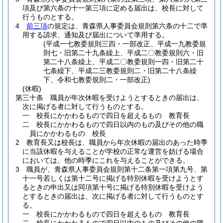
項及び第六条の十一第三項に定める届出は、校長に対して
行うものとする。
4
前三項
の規定は、青森県人事委員会規則第六条の十二で準
用する請求、通知及び届出について準用する。
(平成一七教委規則三四・一部改正、平成一九教委規
則七・旧第二十九条繰上、平成二〇教委規則六・旧
第二十八条繰上、平成二〇教委規則一四・旧第二十
七条繰下、平成二三教委規則二・旧第二十八条繰
下、令和七教委規則二・一部改正)
(休暇)
第三十条
職員が年次休暇を受けようとするときの届出は、
次に掲げる者に対して行うものとする。
一
校長にかかわるもので四日を超えるもの 教育長
二
校長にかかわるもので四日以内のもの及びその他の職
員にかかわるもの 校長
2
教育長又は校長は、職員から年次休暇の届出のあった時季
に当該休暇を与えることが学校の正常な運営を妨げる場合
においては、他の時季にこれを与えることができる。
3
職員が、青森県人事委員会規則第十二条第一項第九号、第
十一号若しくは第十二号に掲げる特別休暇を受けようとす
るときの申出又は同項第十号に掲げる特別休暇を受けよう
とするときの届出は、次に掲げる者に対して行うものとす
る。
一
校長にかかわるもので四日を超えるもの 教育長