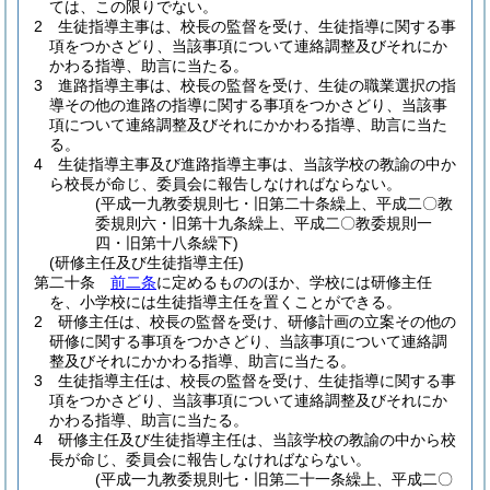
ては、この限りでない。
2
生徒指導主事は、校長の監督を受け、生徒指導に関する事
項をつかさどり、当該事項について連絡調整及びそれにか
かわる指導、助言に当たる。
3
進路指導主事は、校長の監督を受け、生徒の職業選択の指
導その他の進路の指導に関する事項をつかさどり、当該事
項について連絡調整及びそれにかかわる指導、助言に当た
る。
4
生徒指導主事及び進路指導主事は、当該学校の教諭の中か
ら校長が命じ、委員会に報告しなければならない。
(平成一九教委規則七・旧第二十条繰上、平成二〇教
委規則六・旧第十九条繰上、平成二〇教委規則一
四・旧第十八条繰下)
(研修主任及び生徒指導主任)
第二十条
前二条
に定めるもののほか、学校には研修主任
を、小学校には生徒指導主任を置くことができる。
2
研修主任は、校長の監督を受け、研修計画の立案その他の
研修に関する事項をつかさどり、当該事項について連絡調
整及びそれにかかわる指導、助言に当たる。
3
生徒指導主任は、校長の監督を受け、生徒指導に関する事
項をつかさどり、当該事項について連絡調整及びそれにか
かわる指導、助言に当たる。
4
研修主任及び生徒指導主任は、当該学校の教諭の中から校
長が命じ、委員会に報告しなければならない。
(平成一九教委規則七・旧第二十一条繰上、平成二〇