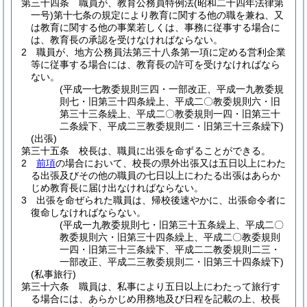
第三十四条
職員が、教育公務員特例法
(昭和二十四年法律第
一号)
第十七条の規定により教育に関する他の職を兼ね、又
は教育に関する他の事業若しくは、事務に従事する場合に
は、教育長の承認を受けなければならない。
2
職員が、地方公務員法第三十八条第一項に定める営利企業
等に従事する場合には、教育長の許可を受けなければなら
ない。
(平成一七教委規則三四・一部改正、平成一九教委規
則七・旧第三十四条繰上、平成二〇教委規則六・旧
第三十三条繰上、平成二〇教委規則一四・旧第三十
二条繰下、平成二三教委規則二・旧第三十三条繰下)
(出張)
第三十五条
校長は、職員に出張を命ずることができる。
2
前項
の場合において、校長の県外出張又は五日以上にわた
る出張及びその他の職員の七日以上にわたる出張はあらか
じめ教育長に届け出なければならない。
3
出張を命ぜられた職員は、帰校後速やかに、出張命令者に
復命しなければならない。
(平成一九教委規則七・旧第三十五条繰上、平成二〇
教委規則六・旧第三十四条繰上、平成二〇教委規則
一四・旧第三十三条繰下、平成二二教委規則二三・
一部改正、平成二三教委規則二・旧第三十四条繰下)
(私事旅行)
第三十六条
職員は、私事により五日以上にわたって旅行す
る場合には、あらかじめ用務地及び日程を記載の上、校長