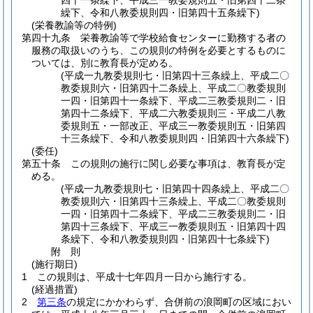
四十一条繰下、平成三一教委規則五・旧第四十二条
繰下、令和八教委規則四・旧第四十五条繰下)
(栄養教諭等の特例)
第四十九条
栄養教諭等で学校給食センターに勤務する者の
服務の取扱いのうち、この規則の特例を必要とするものに
ついては、別に教育長が定める。
(平成一九教委規則七・旧第四十三条繰上、平成二〇
教委規則六・旧第四十二条繰上、平成二〇教委規則
一四・旧第四十一条繰下、平成二三教委規則二・旧
第四十二条繰下、平成二六教委規則三・平成二八教
委規則五・一部改正、平成三一教委規則五・旧第四
十三条繰下、令和八教委規則四・旧第四十六条繰下)
(委任)
第五十条
この規則の施行に関し必要な事項は、教育長が定
める。
(平成一九教委規則七・旧第四十四条繰上、平成二〇
教委規則六・旧第四十三条繰上、平成二〇教委規則
一四・旧第四十二条繰下、平成二三教委規則二・旧
第四十三条繰下、平成三一教委規則五・旧第四十四
条繰下、令和八教委規則四・旧第四十七条繰下)
附
則
(施行期日)
1
この規則は、平成十七年四月一日から施行する。
(経過措置)
2
第三条
の規定にかかわらず、合併前の浪岡町の区域におい