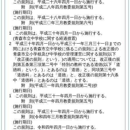
この規則は、平成二十六年四月一日から施行する。
附
則
(平成二八年四月
教委規則第五号)
(施行期日)
この規則は、平成二十八年四月一日から施行する。
附
則
(平成三〇年三月
教委規則第六号)
(施行期日)
1
この規則は、平成三十年四月一日から施行する。
(青森市立中学校に関する経過措置)
2
平成三十年四月一日から平成三十一年三月三十一日までの
間における青森市立中学校に係るこの規則による改正後の
青森市立小学校及び中学校の管理運営に関する規則
(以下
「改正後の規則」という。)
の適用については、改正後の規
則第五条第三項第二号中「特別の教科である道徳
(以下「道
徳科」という。)
」とあるのは「道徳」と、同項第三号中
「道徳科」とあるのは「道徳」と、改正後の規則第十六条
中「道徳科」とあるのは「道徳」とする。
附
則
(平成三一年四月
教委規則第二号)
抄
(施行期日)
1
この規則は、平成三十一年四月一日から施行する。
附
則
(平成三一年四月
教委規則第五号)
(施行期日)
この規則は、平成三十一年四月一日から施行する。
附
則
(令和四年三月
教委規則第四号)
(施行期日)
この規則は、令和四年四月一日から施行する。