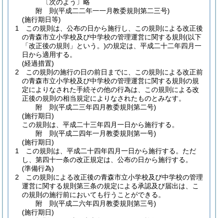
〔次のよう〕略
附
則
(平成二二年一一月
教委規則第二三号)
(施行期日等)
1
この規則は、公布の日から施行し、この規則による改正後
の青森市立小学校及び中学校の管理運営に関する規則
(以下
「改正後の規則」という。)
の規定は、平成二十二年四月一
日から適用する。
(経過措置)
2
この規則の施行の日の前日までに、この規則による改正前
の青森市立小学校及び中学校の管理運営に関する規則の規
定によりなされた手続その他の行為は、この規則による改
正後の規則の相当規定によりなされたものとみなす。
附
則
(平成二三年四月
教委規則第二号)
(施行期日)
この規則は、平成二十三年四月一日から施行する。
附
則
(平成二四年一月
教委規則第一号)
(施行期日)
1
この規則は、平成二十四年四月一日から施行する。
ただ
し、第四十一条の改正規定は、公布の日から施行する。
(準備行為)
2
この規則による改正後の青森市立小学校及び中学校の管理
運営に関する規則第三条の規定による承認及び届出は、こ
の規則の施行前においても行うことができる。
附
則
(平成二六年四月
教委規則第三号)
(施行期日)