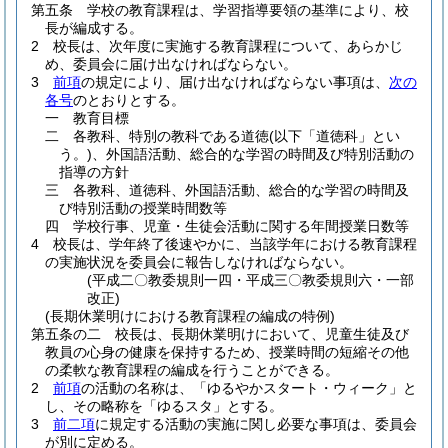
第五条
学校の教育課程は、学習指導要領の基準により、校
長が編成する。
2
校長は、次年度に実施する教育課程について、あらかじ
め、委員会に届け出なければならない。
3
前項
の規定により、届け出なければならない事項は、
次の
各号
のとおりとする。
一
教育目標
二
各教科、特別の教科である道徳
(以下「道徳科」とい
う。)
、外国語活動、総合的な学習の時間及び特別活動の
指導の方針
三
各教科、道徳科、外国語活動、総合的な学習の時間及
び特別活動の授業時間数等
四
学校行事、児童・生徒会活動に関する年間授業日数等
4
校長は、学年終了後速やかに、当該学年における教育課程
の実施状況を委員会に報告しなければならない。
(平成二〇教委規則一四・平成三〇教委規則六・一部
改正)
(長期休業明けにおける教育課程の編成の特例)
第五条の二
校長は、長期休業明けにおいて、児童生徒及び
教員の心身の健康を保持するため、授業時間の短縮その他
の柔軟な教育課程の編成を行うことができる。
2
前項
の活動の名称は、「ゆるやかスタート・ウィーク」と
し、その略称を「ゆるスタ」とする。
3
前二項
に規定する活動の実施に関し必要な事項は、委員会
が別に定める。