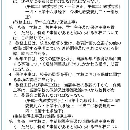
は、速やかに委員会に届け出なければならない。
(平成二〇教委規則六・一部改正、平成二〇教委規則
一四・旧第十六条繰下、令和七教委規則二・一部改
正)
(教務主任、学年主任及び保健主事)
第十八条
学校に、教務主任、学年主任及び保健主事を置
く。
ただし、特別の事情があると認められる学校について
は、この限りでない。
2
教務主任は、校長の監督を受け、教育計画の立案その他の
教務に関する事項について連絡調整及びそれにかかわる指
導、助言に当たる。
3
学年主任は、校長の監督を受け、当該学年の教育活動に関
する事項について連絡調整及びそれにかかわる指導、助言
に当たる。
4
保健主事は、校長の監督を受け、学校における保健に関す
る事項の管理に当たる。
5
教務主任及び学年主任は、当該学校の教諭の中から、保健
主事は、当該学校の教諭又は養護教諭の中から校長が命
じ、委員会に報告しなければならない。
(平成一九教委規則七・旧第十九条繰上、平成二〇教
委規則六・旧第十八条繰上、平成二〇教委規則一
四・旧第十七条繰下)
(生徒指導主事及び進路指導主事)
第十九条
中学校に、生徒指導主事及び進路指導主事を置
く。
ただし、特別の事情があると認められる中学校につい