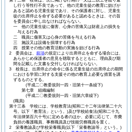
第十二条
校長は、次に掲げる行為の一又は二以上を繰り返
し行う等性行不良であって、他の児童生徒の教育に妨げが
あると認める児童生徒であり、その保護者に対し、児童生
徒の出席停止を命ずる必要があると認めるときは、その旨
を委員会に申し出なければならない。
一
他の児童生徒に傷害、心身の苦痛又は財産上の損失を
与える行為
二
職員に傷害又は心身の苦痛を与える行為
三
施設又は設備を損壊する行為
四
授業その他の教育活動の実施を妨げる行為
2
委員会は、
前項
の規定により出席停止を命ずる場合には、
あらかじめ保護者の意見を聴取するとともに、理由及び期
間を記載した文書を交付しなければならない。
3
校長は、出席停止の命令に係る児童生徒の出席停止の期間
における学習に対する支援その他の教育上必要な措置を講
ずるものとする。
(平成二〇教委規則一四・旧第十一条繰下)
第七章
組織編制
(平成二〇教委規則一四・旧第六章繰下)
(職員)
第十三条
学校には、学校教育法
(昭和二十二年法律第二十六
号。以下「教育法」という。)
及び学校給食法
(昭和二十九
年法律第百六十号)
に定める者のほか、必要に応じて、市費
負担の養護職員、事務職員及び技能労務職員を置く。
2
栄養教諭及び学校栄養職員
(以下「栄養教諭等」という。)