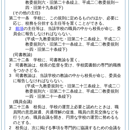
教委規則六・旧第二十条繰上、平成二〇教委規則一
四・旧第十九条繰下)
(その他の主任)
第二十一条
学校に、この規則に定めるもののほか、必要に
応じ、校務を分担する主任等を置くことができる。
2
前項
の主任等は、当該学校の職員の中から校長が命じ、委
員会に報告しなければならない。
(平成一九教委規則七・旧第二十二条繰上、平成二〇
教委規則六・旧第二十一条繰上、平成二〇教委規則
一四・旧第二十条繰下)
(司書教諭)
第二十二条
学校に、司書教諭を置く。
2
司書教諭は、校長の監督を受け、学校図書館の専門的職務
をつかさどる。
3
司書教諭は、当該学校の教諭の中から校長が命じ、委員会
に報告しなければならない。
(平成一九教委規則七・旧第二十三条繰上、平成二〇
教委規則六・旧第二十二条繰上、平成二〇教委規則
一四・旧第二十一条繰下)
(職員会議)
第二十三条
校長は、学校の運営上必要と認めたときは、職
員間の意思疎通、共通理解の促進、職員の意見交換などを
行うため、職員会議を開き、円滑な学校の運営に努めるも
のとする。
2
校長は、次に掲げる事項を専門的に協議するための会議を