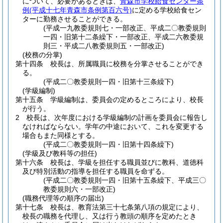
について、必要があるときは、
青森市学校給食センター条
例
(平成十七年青森市条例第百六号)
に定める学校給食セン
ターに勤務させることができる。
(平成一九教委規則七・一部改正、平成二〇教委規則
一四・旧第十二条繰下・一部改正、平成二六教委規
則三・平成二八教委規則五・一部改正)
(校務の分掌)
第十四条
校長は、所属職員に校務を分掌させることができ
る。
(平成二〇教委規則一四・旧第十三条繰下)
(学級編制)
第十五条
学級編制は、委員会の定めるところにより、校長
が行う。
2
校長は、次年度における学級編制の計画を委員会に報告し
なければならない。
学年の中途において、これを変更する
場合もまた同様とする。
(平成二〇教委規則一四・旧第十四条繰下)
(学級及び教科等の担任)
第十六条
校長は、学級を担任する職員並びに教科、道徳科
及び特別活動の指導を担任する職員を命ずる。
(平成二〇教委規則一四・旧第十五条繰下、平成三〇
教委規則六・一部改正)
(職務代理等の順序の届出)
第十七条
校長は、教育法第三十七条第八項の規定により、
校長の職務を代理し、又は行う教頭の順序を定めたとき