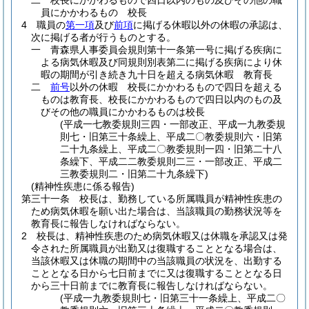
二
校長にかかわるもので四日以内のもの及びその他の職
員にかかわるもの 校長
4
職員の
第一項
及び
前項
に掲げる休暇以外の休暇の承認は、
次に掲げる者が行うものとする。
一
青森県人事委員会規則第十一条第一号に掲げる疾病に
よる病気休暇及び同規則別表第二に掲げる疾病により休
暇の期間が引き続き九十日を超える病気休暇 教育長
二
前号
以外の休暇 校長にかかわるもので四日を超える
ものは教育長、校長にかかわるもので四日以内のもの及
びその他の職員にかかわるものは校長
(平成一七教委規則三四・一部改正、平成一九教委規
則七・旧第三十条繰上、平成二〇教委規則六・旧第
二十九条繰上、平成二〇教委規則一四・旧第二十八
条繰下、平成二二教委規則二三・一部改正、平成二
三教委規則二・旧第二十九条繰下)
(精神性疾患に係る報告)
第三十一条
校長は、勤務している所属職員が精神性疾患の
ため病気休暇を願い出た場合は、当該職員の勤務状況等を
教育長に報告しなければならない。
2
校長は、精神性疾患のため病気休暇又は休職を承認又は発
令された所属職員が出勤又は復職することとなる場合は、
当該休暇又は休職の期間中の当該職員の状況を、出勤する
こととなる日から七日前までに又は復職することとなる日
から三十日前までに教育長に報告しなければならない。
(平成一九教委規則七・旧第三十一条繰上、平成二〇