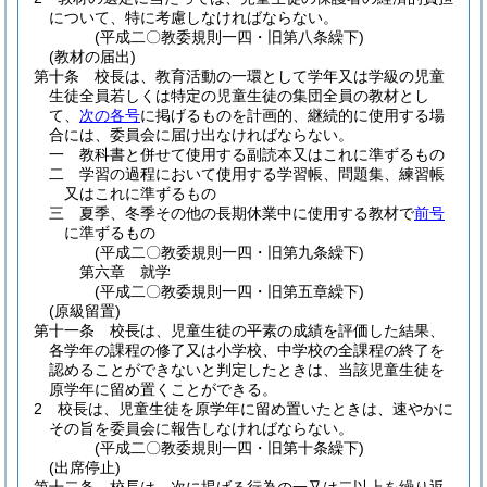
について、特に考慮しなければならない。
(平成二〇教委規則一四・旧第八条繰下)
(教材の届出)
第十条
校長は、教育活動の一環として学年又は学級の児童
生徒全員若しくは特定の児童生徒の集団全員の教材とし
て、
次の各号
に掲げるものを計画的、継続的に使用する場
合には、委員会に届け出なければならない。
一
教科書と併せて使用する副読本又はこれに準ずるもの
二
学習の過程において使用する学習帳、問題集、練習帳
又はこれに準ずるもの
三
夏季、冬季その他の長期休業中に使用する教材で
前号
に準ずるもの
(平成二〇教委規則一四・旧第九条繰下)
第六章
就学
(平成二〇教委規則一四・旧第五章繰下)
(原級留置)
第十一条
校長は、児童生徒の平素の成績を評価した結果、
各学年の課程の修了又は小学校、中学校の全課程の終了を
認めることができないと判定したときは、当該児童生徒を
原学年に留め置くことができる。
2
校長は、児童生徒を原学年に留め置いたときは、速やかに
その旨を委員会に報告しなければならない。
(平成二〇教委規則一四・旧第十条繰下)
(出席停止)