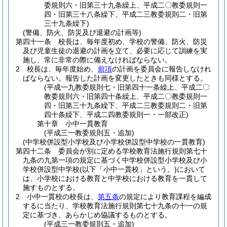
委規則六・旧第三十九条繰上、平成二〇教委規則一
四・旧第三十八条繰下、平成二三教委規則二・旧第
三十九条繰下)
(警備、防火、防災及び退避の計画等)
第四十一条
校長は、毎年度初め、学校の警備、防火、防災
及び児童生徒の退避の計画を立て、必要に応じて訓練を実
施し、常に非常の際に備えなければならない。
2
校長は、毎年度始め、
前項
の計画を委員会に報告しなけれ
ばならない。
報告した計画を変更したときも同様とする。
(平成一九教委規則七・旧第四十一条繰上、平成二〇
教委規則六・旧第四十条繰上、平成二〇教委規則一
四・旧第三十九条繰下、平成二三教委規則二・旧第
四十条繰下、平成二四教委規則一・一部改正)
第十章
小中一貫教育
(平成三一教委規則五・追加)
(中学校併設型小学校及び小学校併設型中学校の一貫教育)
第四十二条
委員会が別に定める学校教育法施行規則第七十
九条の九第一項の規定に基づく中学校併設型小学校及び小
学校併設型中学校
(以下「小中一貫校」という。)
において
は、小学校における教育と中学校における教育を一貫して
施すものとする。
2
小中一貫校の校長は、
第五条
の規定により教育課程を編成
するに当たり、学校教育法施行規則第七十九条の十一の規
定に基づき、あらかじめ協議するものとする。
(平成三一教委規則五・追加)