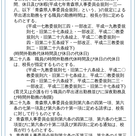
間、休日及び休暇
(平成七年青森県人事委員会規則一三―
八。以下「青森県人事委員会規則」という。)
の規定による
早出遅出勤務をする職員の勤務時間は、校長が別に定める
ものとする。
(平成一七教委規則三四・一部改正、平成一九教委規
則七・旧第二十七条繰上・一部改正、平成二〇教委
規則六・旧第二十六条繰上、平成二〇教委規則一
四・旧第二十五条繰下・一部改正、平成二三教委規
則二・旧第二十六条繰下)
(時間外勤務代休時間及び休日の代休日)
第二十八条
職員の時間外勤務代休時間及び休日の代休日
は、校長が指定するものとする。
(平成一九教委規則七・旧第二十八条繰上、平成二〇
教委規則六・旧第二十七条繰上、平成二〇教委規則
一四・旧第二十六条繰下、平成二二教委規則二三・
一部改正、平成二三教委規則二・旧第二十七条繰下)
(育児又は介護を行う職員の早出遅出勤務並びに深夜勤務及
び時間外勤務の制限)
第二十九条
青森県人事委員会規則第六条の四第一項、第六
条の七第一項及び第六条の十第一項に定める請求は、校長
に対して行うものとする。
2
青森県人事委員会規則第六条の四第二項、第六条の七第二
項並びに第六条の十第二項及び第四項に定める通知は、校
長が行うものとする。
3
青森県人事委員会規則第六条の五第三項、第六条の八第三