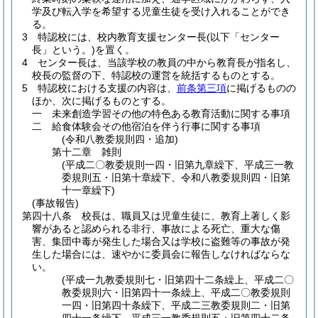
学及び転入学を希望する児童生徒を受け入れることができ
る。
3
特認校には、校内教育支援センター長
(以下「センター
長」という。)
を置く。
4
センター長は、当該学校の教員の中から教育長が指名し、
校長の監督の下、特認校の運営を統括するものとする。
5
特認校における支援の内容は、
前条第三項
に掲げるものの
ほか、次に掲げるものとする。
一
未来創造学習その他の特色ある教育活動に関する事項
二
給食体験会その他宿泊を伴う行事に関する事項
(令和八教委規則四・追加)
第十二章
雑則
(平成二〇教委規則一四・旧第九章繰下、平成三一教
委規則五・旧第十章繰下、令和八教委規則四・旧第
十一章繰下)
(事故報告)
第四十八条
校長は、職員又は児童生徒に、教育上著しく影
響があると認められる非行、事故による死亡、重大な傷
害、集団中毒が発生した場合又は学校に盗難等の事故が発
生した場合には、速やかに委員会に報告しなければならな
い。
(平成一九教委規則七・旧第四十二条繰上、平成二〇
教委規則六・旧第四十一条繰上、平成二〇教委規則
一四・旧第四十条繰下、平成二三教委規則二・旧第