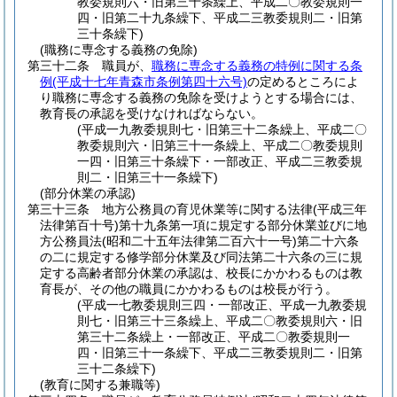
教委規則六・旧第三十条繰上、平成二〇教委規則一
四・旧第二十九条繰下、平成二三教委規則二・旧第
三十条繰下)
(職務に専念する義務の免除)
第三十二条
職員が、
職務に専念する義務の特例に関する条
例
(平成十七年青森市条例第四十六号)
の定めるところによ
り職務に専念する義務の免除を受けようとする場合には、
教育長の承認を受けなければならない。
(平成一九教委規則七・旧第三十二条繰上、平成二〇
教委規則六・旧第三十一条繰上、平成二〇教委規則
一四・旧第三十条繰下・一部改正、平成二三教委規
則二・旧第三十一条繰下)
(部分休業の承認)
第三十三条
地方公務員の育児休業等に関する法律
(平成三年
法律第百十号)
第十九条第一項に規定する部分休業並びに地
方公務員法
(昭和二十五年法律第二百六十一号)
第二十六条
の二に規定する修学部分休業及び同法第二十六条の三に規
定する高齢者部分休業の承認は、校長にかかわるものは教
育長が、その他の職員にかかわるものは校長が行う。
(平成一七教委規則三四・一部改正、平成一九教委規
則七・旧第三十三条繰上、平成二〇教委規則六・旧
第三十二条繰上・一部改正、平成二〇教委規則一
四・旧第三十一条繰下、平成二三教委規則二・旧第
三十二条繰下)
(教育に関する兼職等)