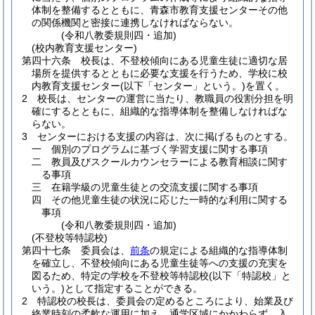
体制を整備するとともに、青森市教育支援センターその他
の関係機関と密接に連携しなければならない。
(令和八教委規則四・追加)
(校内教育支援センター)
第四十六条
校長は、不登校傾向にある児童生徒に適切な居
場所を提供するとともに必要な支援を行うため、学校に校
内教育支援センター
(以下「センター」という。)
を置く。
2
校長は、センターの運営に当たり、教職員の役割分担を明
確にするとともに、組織的な指導体制を整備しなければな
らない。
3
センターにおける支援の内容は、次に掲げるものとする。
一
個別のプログラムに基づく学習支援に関する事項
二
教員及びスクールカウンセラーによる教育相談に関す
る事項
三
在籍学級の児童生徒との交流支援に関する事項
四
その他児童生徒の状況に応じた一時的な利用に関する
事項
(令和八教委規則四・追加)
(不登校等特認校)
第四十七条
委員会は、
前条
の規定による組織的な指導体制
を確立し、不登校傾向にある児童生徒等への支援の充実を
図るため、特定の学校を不登校等特認校
(以下「特認校」と
いう。)
として指定することができる。
2
特認校の校長は、委員会の定めるところにより、始業及び
終業時刻の柔軟な運用に加え、通学区域にかかわらず、入