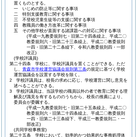
置くものとする。
一
いじめの防止等に関する事項
二
特別支援教育に関する事項
三
不登校児童生徒等の支援に関する事項
四
教職員の働き方改革に関する事項
五
その他学校が直面する諸課題への対応に関する事項
(平成一九教委規則七・旧第二十四条繰上、平成二〇
教委規則六・旧第二十三条繰上、平成二〇教委規則
一四・旧第二十二条繰下、令和八教委規則四・一部
改正)
(学校評議員)
第二十四条
学校に、学校評議員を置くことができる。
ただ
し、
青森市学校運営協議会規則第三条
の規定に基づく学校
運営協議会を設置する学校を除く。
2
学校評議員は、校長の求めに応じ、学校運営に関し意見を
述べることができる。
3
学校評議員は、当該学校の職員以外の者で教育に関する理
解及び識見を有するもののうちから、校長の推薦により、
委員会が委嘱する。
(平成一九教委規則七・旧第二十五条繰上、平成二〇
教委規則六・旧第二十四条繰上、平成二〇教委規則
一四・旧第二十三条繰下、平成三一教委規則二・一
部改正)
(共同学校事務室)
第二十五条
学校において、効率的かつ効果的な事務処理体