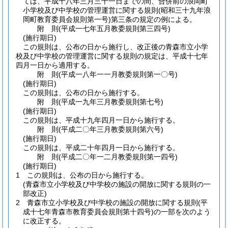
ては、平成十八年三月三十一日までの間、合併前の浪岡町
小学校及び中学校の管理運営に関する規則
(昭和三十九年浪
岡町教育委員会規則第一号)
第三条の規定の例による。
附
則
(平成一七年五月
教委規則第三四号)
(施行期日)
この規則は、公布の日から施行し、改正後の青森市立小学
校及び中学校の管理運営に関する規則の規定は、平成十七年
四月一日から適用する。
附
則
(平成一八年一一月
教委規則第一〇号)
(施行期日)
この規則は、公布の日から施行する。
附
則
(平成一九年三月
教委規則第七号)
(施行期日)
この規則は、平成十九年四月一日から施行する。
附
則
(平成二〇年三月
教委規則第六号)
(施行期日)
この規則は、平成二十年四月一日から施行する。
附
則
(平成二〇年一二月
教委規則第一四号)
(施行期日)
1
この規則は、公布の日から施行する。
(青森市立小学校及び中学校の施設の開放に関する規則の一
部改正)
2
青森市立小学校及び中学校の施設の開放に関する規則
(平
成十七年青森市教育委員会規則第十四号)
の一部を次のよう
に改正する。