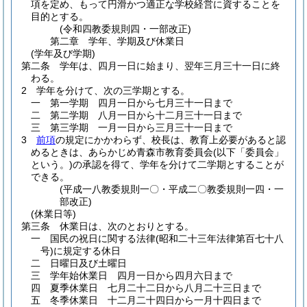
項を定め、もって円滑かつ適正な学校経営に資することを
目的とする。
(令和四教委規則四・一部改正)
第二章
学年、学期及び休業日
(学年及び学期)
第二条
学年は、四月一日に始まり、翌年三月三十一日に終
わる。
2
学年を分けて、次の三学期とする。
一
第一学期 四月一日から七月三十一日まで
二
第二学期 八月一日から十二月三十一日まで
三
第三学期 一月一日から三月三十一日まで
3
前項
の規定にかかわらず、校長は、教育上必要があると認
めるときは、あらかじめ青森市教育委員会
(以下「委員会」
という。)
の承認を得て、学年を分けて二学期とすることが
できる。
(平成一八教委規則一〇・平成二〇教委規則一四・一
部改正)
(休業日等)
第三条
休業日は、次のとおりとする。
一
国民の祝日に関する法律
(昭和二十三年法律第百七十八
号)
に規定する休日
二
日曜日及び土曜日
三
学年始休業日 四月一日から四月六日まで
四
夏季休業日 七月二十二日から八月二十三日まで
五
冬季休業日 十二月二十四日から一月十四日まで