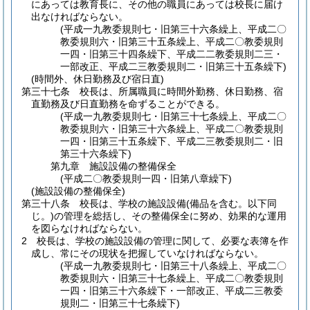
にあっては教育長に、その他の職員にあっては校長に届け
出なければならない。
(平成一九教委規則七・旧第三十六条繰上、平成二〇
教委規則六・旧第三十五条繰上、平成二〇教委規則
一四・旧第三十四条繰下、平成二二教委規則二三・
一部改正、平成二三教委規則二・旧第三十五条繰下)
(時間外、休日勤務及び宿日直)
第三十七条
校長は、所属職員に時間外勤務、休日勤務、宿
直勤務及び日直勤務を命ずることができる。
(平成一九教委規則七・旧第三十七条繰上、平成二〇
教委規則六・旧第三十六条繰上、平成二〇教委規則
一四・旧第三十五条繰下、平成二三教委規則二・旧
第三十六条繰下)
第九章
施設設備の整備保全
(平成二〇教委規則一四・旧第八章繰下)
(施設設備の整備保全)
第三十八条
校長は、学校の施設設備
(備品を含む。以下同
じ。)
の管理を総括し、その整備保全に努め、効果的な運用
を図らなければならない。
2
校長は、学校の施設設備の管理に関して、必要な表簿を作
成し、常にその現状を把握していなければならない。
(平成一九教委規則七・旧第三十八条繰上、平成二〇
教委規則六・旧第三十七条繰上、平成二〇教委規則
一四・旧第三十六条繰下・一部改正、平成二三教委
規則二・旧第三十七条繰下)