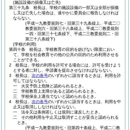
(施設設備の損傷又は亡失)
第三十九条
校長は、学校の施設設備の一部又は全部が損傷
し又は亡失した場合は、速やかに委員会に報告しなければ
ならない。
(平成一九教委規則七・旧第三十九条繰上、平成二〇
教委規則六・旧第三十八条繰上、平成二〇教委規則
一四・旧第三十七条繰下、平成二三教委規則二・旧
第三十八条繰下)
(学校の利用)
第四十条
校長は、学校教育の目的を妨げない限度におい
て、学校を社会教育その他の公共の目的のため利用させる
ことができる。
2
校長は、学校の利用を許可する場合には、許可を受けよう
とする者に対し、申請書を提出させなければならない。
3
校長は、
次の各号
のいずれかに該当するときは、利用を許
可してはならない。
一
火災予防上危険と認められるとき。
二
学校教育上支障があると認められるとき。
三
学校保全上適当でないと認められるとき。
4
校長は、
次の各号
のいずれかに該当するときは、利用を中
止又は取消ししなければならない。
一
法令又は条例若しくは規則に違反したとき。
二
その他利用を中止又は取消すことが妥当と認められる
とき。
(平成一九教委規則七・旧第四十条繰上、平成二〇教