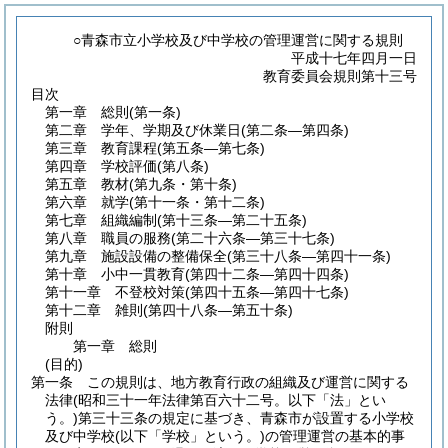
○青森市立小学校及び中学校の管理運営に関する規則
平成十七年四月一日
教育委員会規則第十三号
目次
第一章
総則
(第一条)
第二章
学年、学期及び休業日
(第二条―第四条)
第三章
教育課程
(第五条―第七条)
第四章
学校評価
(第八条)
第五章
教材
(第九条・第十条)
第六章
就学
(第十一条・第十二条)
第七章
組織編制
(第十三条―第二十五条)
第八章
職員の服務
(第二十六条―第三十七条)
第九章
施設設備の整備保全
(第三十八条―第四十一条)
第十章
小中一貫教育
(第四十二条―第四十四条)
第十一章
不登校対策
(第四十五条―第四十七条)
第十二章
雑則
(第四十八条―第五十条)
附則
第一章
総則
(目的)
第一条
この規則は、地方教育行政の組織及び運営に関する
法律
(昭和三十一年法律第百六十二号。以下「法」とい
う。)
第三十三条の規定に基づき、青森市が設置する小学校
及び中学校
(以下「学校」という。)
の管理運営の基本的事