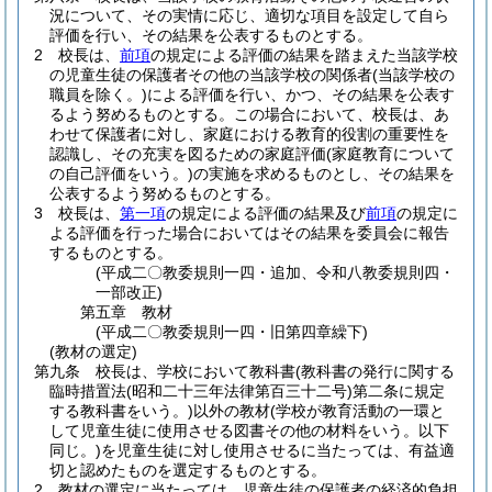
況について、その実情に応じ、適切な項目を設定して自ら
評価を行い、その結果を公表するものとする。
2
校長は、
前項
の規定による評価の結果を踏まえた当該学校
の児童生徒の保護者その他の当該学校の関係者
(当該学校の
職員を除く。)
による評価を行い、かつ、その結果を公表す
るよう努めるものとする。
この場合において、校長は、あ
わせて保護者に対し、家庭における教育的役割の重要性を
認識し、その充実を図るための家庭評価
(家庭教育について
の自己評価をいう。)
の実施を求めるものとし、その結果を
公表するよう努めるものとする。
3
校長は、
第一項
の規定による評価の結果及び
前項
の規定に
よる評価を行った場合においてはその結果を委員会に報告
するものとする。
(平成二〇教委規則一四・追加、令和八教委規則四・
一部改正)
第五章
教材
(平成二〇教委規則一四・旧第四章繰下)
(教材の選定)
第九条
校長は、学校において教科書
(教科書の発行に関する
臨時措置法
(昭和二十三年法律第百三十二号)
第二条に規定
する教科書をいう。)
以外の教材
(学校が教育活動の一環と
して児童生徒に使用させる図書その他の材料をいう。以下
同じ。)
を児童生徒に対し使用させるに当たっては、有益適
切と認めたものを選定するものとする。
2
教材の選定に当たっては、児童生徒の保護者の経済的負担