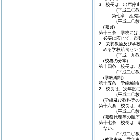
3
校長は、出席停
(平成二〇
第七章
組織
(平成二〇
(職員)
第十三条
学校には
必要に応じて、市
2
栄養教諭及び学
める学校給食セン
(平成一九
(校務の分掌)
第十四条
校長は、
(平成二〇
(学級編制)
第十五条
学級編制
2
校長は、次年度
(平成二〇
(学級及び教科等の
第十六条
校長は、
(平成二〇
(職務代理等の順序
第十七条
校長は、
ない。
(平成二〇
(教務主任、学年主