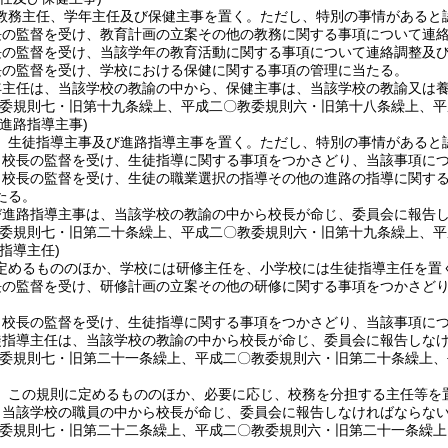
教務主任、学年主任及び保健主事を置く。
ただし、特別の事情があると
長の監督を受け、教育計画の立案その他の教務に関する事項について連
長の監督を受け、当該学年の教育活動に関する事項について連絡調整及
長の監督を受け、学校における保健に関する事項の管理に当たる。
年主任は、当該学校の教諭の中から、保健主事は、当該学校の教諭又は
教委規則七・旧第十九条繰上、平成二〇教委規則六・旧第十八条繰上、平
進路指導主事)
、生徒指導主事及び進路指導主事を置く。
ただし、特別の事情があると
、校長の監督を受け、生徒指導に関する事項をつかさどり、当該事項に
、校長の監督を受け、生徒の職業選択の指導その他の進路の指導に関す
たる。
び進路指導主事は、当該学校の教諭の中から校長が命じ、委員会に報告
教委規則七・旧第二十条繰上、平成二〇教委規則六・旧第十九条繰上、平
指導主任)
定めるもののほか、学校には研修主任を、小学校には生徒指導主任を置
長の監督を受け、研修計画の立案その他の研修に関する事項をつかさど
、校長の監督を受け、生徒指導に関する事項をつかさどり、当該事項に
徒指導主任は、当該学校の教諭の中から校長が命じ、委員会に報告しな
教委規則七・旧第二十一条繰上、平成二〇教委規則六・旧第二十条繰上、
、この規則に定めるもののほか、必要に応じ、校務を分担する主任等を
、当該学校の職員の中から校長が命じ、委員会に報告しなければならな
教委規則七・旧第二十二条繰上、平成二〇教委規則六・旧第二十一条繰上