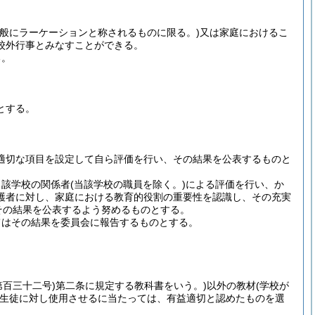
一般にラーケーションと称されるものに限る。)
又は家庭におけるこ
校外行事とみなすことができる。
る。
とする。
適切な項目を設定して自ら評価を行い、その結果を公表するものと
当該学校の関係者
(当該学校の職員を除く。)
による評価を行い、か
護者に対し、家庭における教育的役割の重要性を認識し、その充実
その結果を公表するよう努めるものとする。
てはその結果を委員会に報告するものとする。
第百三十二号)
第二条に規定する教科書をいう。)
以外の教材
(学校が
生徒に対し使用させるに当たっては、有益適切と認めたものを選