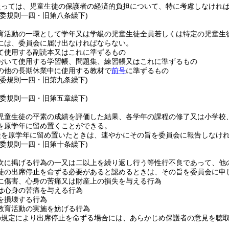
たっては、児童生徒の保護者の経済的負担について、特に考慮しなけれ
教委規則一四・旧第八条繰下)
育活動の一環として学年又は学級の児童生徒全員若しくは特定の児童生
には、委員会に届け出なければならない。
て使用する副読本又はこれに準ずるもの
おいて使用する学習帳、問題集、練習帳又はこれに準ずるもの
の他の長期休業中に使用する教材で
前号
に準ずるもの
教委規則一四・旧第九条繰下)
教委規則一四・旧第五章繰下)
児童生徒の平素の成績を評価した結果、各学年の課程の修了又は小学校
を原学年に留め置くことができる。
徒を原学年に留め置いたときは、速やかにその旨を委員会に報告しなけ
教委規則一四・旧第十条繰下)
次に掲げる行為の一又は二以上を繰り返し行う等性行不良であって、他
徒の出席停止を命ずる必要があると認めるときは、その旨を委員会に申
に傷害、心身の苦痛又は財産上の損失を与える行為
は心身の苦痛を与える行為
を損壊する行為
教育活動の実施を妨げる行為
の規定により出席停止を命ずる場合には、あらかじめ保護者の意見を聴