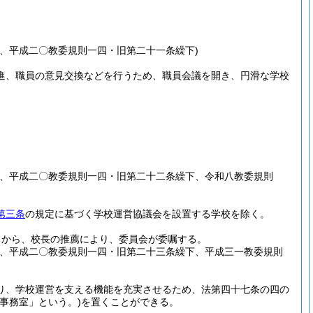
、平成二〇教委規則一四・旧第二十一条繰下)
進、職員の意見交換などを行うため、職員会議を開き、円滑な学校
上、平成二〇教委規則一四・旧第二十二条繰下、令和八教委規則
第三条
の規定に基づく学校運営協議会を設置する学校を除く。
ちから、校長の推薦により、委員会が委嘱する。
上、平成二〇教委規則一四・旧第二十三条繰下、平成三一教委規則
り、学校運営を支える機能を充実させるため、法第四十七条の四の
事務室」という。)
を置くことができる。