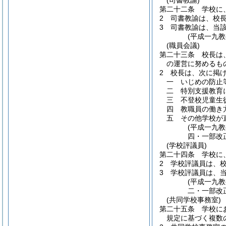
(司書教諭)
第二十二条
学校に
2
司書教諭は、校
3
司書教諭は、当
(平成一九
(職員会議)
第二十三条
校長は
の運営に努めるも
2
校長は、次に掲
一
いじめの防止
二
特別支援教育
三
不登校児童生
四
教職員の働き
五
その他学校が
(平成一九
四・一部改
(学校評議員)
第二十四条
学校に
2
学校評議員は、
3
学校評議員は、
(平成一九
二・一部改
(共同学校事務室)
第二十五条
学校に
規定に基づく複数