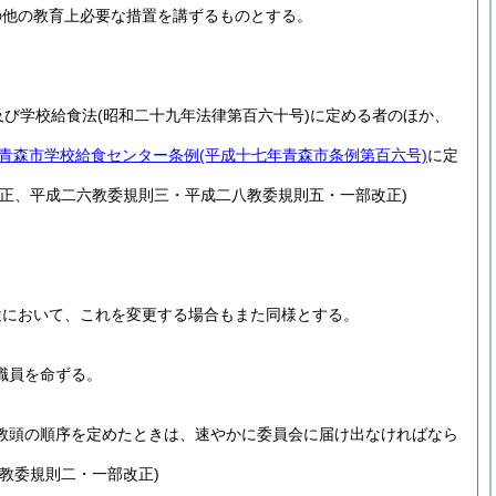
の他の教育上必要な措置を講ずるものとする。
及び学校給食法
(昭和二十九年法律第百六十号)
に定める者のほか、
青森市学校給食センター条例
(平成十七年青森市条例第百六号)
に定
正、平成二六教委規則三・平成二八教委規則五・一部改正)
途において、これを変更する場合もまた同様とする。
職員を命ずる。
教頭の順序を定めたときは、速やかに委員会に届け出なければなら
教委規則二・一部改正)