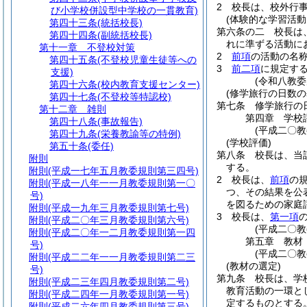
2
校長は、校外行
び小学校併設型中学校の一貫教育)
(体験的な学習活動
第四十三条
(統括校長)
第六条の二
校長は
第四十四条
(副統括校長)
れに準ずる活動に
第十一章
不登校対策
2
前項
の活動の名
第四十五条
(不登校児童生徒等への
3
前二項
に規定す
支援)
(令和八教委
第四十六条
(校内教育支援センター)
(修学旅行の日数の
第四十七条
(不登校等特認校)
第七条
修学旅行の
第十二章
雑則
第四章
学校
第四十八条
(事故報告)
(平成二〇
第四十九条
(栄養教諭等の特例)
(学校評価)
第五十条
(委任)
第八条
校長は、当
附則
する。
附則
(平成一七年五月教委規則第三四号)
2
校長は、
前項
の
附則
(平成一八年一一月教委規則第一〇
つ、その結果を公
号)
を図るための家庭
附則
(平成一九年三月教委規則第七号)
3
校長は、
第一項
附則
(平成二〇年三月教委規則第六号)
(平成二〇
附則
(平成二〇年一二月教委規則第一四
第五章
教材
号)
(平成二〇
附則
(平成二二年一一月教委規則第二三
(教材の選定)
号)
第九条
校長は、学
附則
(平成二三年四月教委規則第二号)
教育活動の一環と
附則
(平成二四年一月教委規則第一号)
定するものとする
附則
(平成二六年四月教委規則第三号)