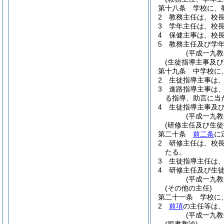
第十八条
学校に、
2
教務主任は、校
3
学年主任は、校
4
保健主事は、校
5
教務主任及び学
(平成一九
(生徒指導主事及び
第十九条
中学校に
2
生徒指導主事は
3
進路指導主事は
る指導、助言に当
4
生徒指導主事及
(平成一九
(研修主任及び生徒
第二十条
前二条
に
2
研修主任は、校
たる。
3
生徒指導主任は
4
研修主任及び生
(平成一九
(その他の主任)
第二十一条
学校に
2
前項
の主任等は
(平成一九