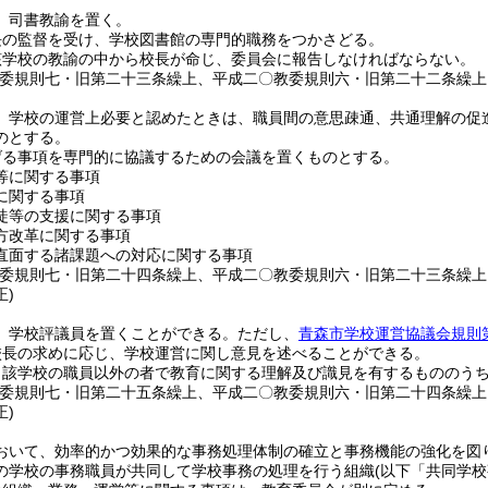
、司書教諭を置く。
長の監督を受け、学校図書館の専門的職務をつかさどる。
該学校の教諭の中から校長が命じ、委員会に報告しなければならない。
教委規則七・旧第二十三条繰上、平成二〇教委規則六・旧第二十二条繰上
、学校の運営上必要と認めたときは、職員間の意思疎通、共通理解の促
のとする。
げる事項を専門的に協議するための会議を置くものとする。
等に関する事項
に関する事項
徒等の支援に関する事項
方改革に関する事項
直面する諸課題への対応に関する事項
教委規則七・旧第二十四条繰上、平成二〇教委規則六・旧第二十三条繰
正)
、学校評議員を置くことができる。
ただし、
青森市学校運営協議会規則
校長の求めに応じ、学校運営に関し意見を述べることができる。
当該学校の職員以外の者で教育に関する理解及び識見を有するもののう
教委規則七・旧第二十五条繰上、平成二〇教委規則六・旧第二十四条繰
正)
おいて、効率的かつ効果的な事務処理体制の確立と事務機能の強化を図
の学校の事務職員が共同して学校事務の処理を行う組織
(以下「共同学校