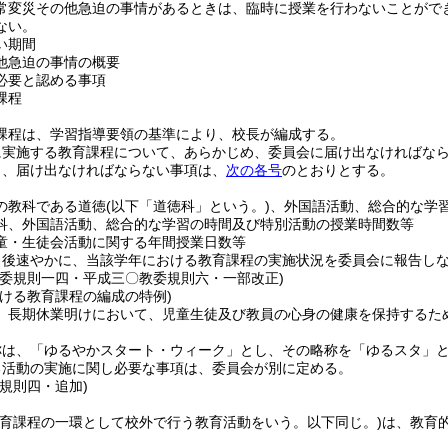
常変災その他急迫の事情があるときは、臨時に授業を行わないことがで
ない。
い期間
他急迫の事情の概要
必要と認める事項
課程
課程は、学習指導要領の基準により、校長が編成する。
に実施する教育課程について、あらかじめ、委員会に届け出なければな
り、届け出なければならない事項は、
次の各号
のとおりとする。
の教科である道徳
(以下「道徳科」という。)
、外国語活動、総合的な学
科、外国語活動、総合的な学習の時間及び特別活動の授業時間数等
童・生徒会活動に関する年間授業日数等
了後速やかに、当該学年における教育課程の実施状況を委員会に報告し
教委規則一四・平成三〇教委規則六・一部改正)
おける教育課程の編成の特例)
、長期休業明けにおいて、児童生徒及び教員の心身の健康を保持するた
称は、「ゆるやかスタート・ウィーク」とし、その略称を「ゆるスタ」
る活動の実施に関し必要な事項は、委員会が別に定める。
規則四・追加)
教育課程の一環として校外で行う教育活動をいう。以下同じ。)
は、教育