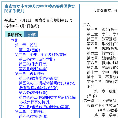
青森市立小学校及び中学校の管理運営に
関する規則
○青森市立小
平成17年4月1日 教育委員会規則第13号
目次
(令和8年4月1日施行)
第一章
総則
(第一
第二章
学年、学
条項目次
沿革
第三章
教育課程
本則
第四章
学校評価
第一章
総則
第五章
教材
(第
第一条
(目的)
第六章
就学
(第
第二章
学年、学期及び休業日
第七章
組織編制
第二条
(学年及び学期)
第八章
職員の服
第三条
(休業日等)
第九章
施設設備
第四条
(臨時休業)
第十章
小中一貫
第三章
教育課程
第十一章
不登校
第五条
(教育課程の編成)
第十二章
雑則
(
第五条の二
(長期休業明けにおける
附則
教育課程の編成の特例)
第一章
総則
第六条
(校外行事)
(目的)
第六条の二
(体験的な学習活動に係
第一条
この規則は
る校外行事の特例)
設置する小学校及
第七条
(修学旅行の日数の基準)
(令和四教
第四章
学校評価
第二章
学年
第八条
(学校評価)