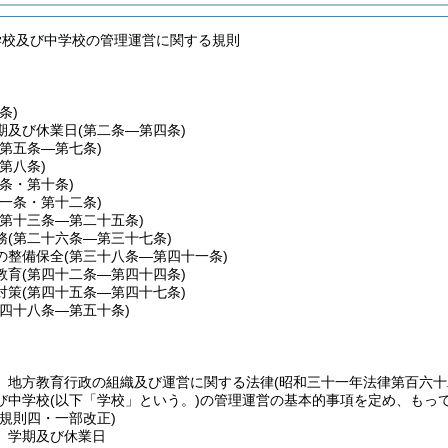
学校及び中学校の管理運営に関する規則
条)
期及び休業日
(第二条―第四条)
(第五条―第七条)
(第八条)
九条・第十条)
十一条・第十二条)
(第十三条―第二十五条)
務
(第二十六条―第三十七条)
の整備保全
(第三十八条―第四十一条)
教育
(第四十二条―第四十四条)
対策
(第四十五条―第四十七条)
第四十八条―第五十条)
、地方教育行政の組織及び運営に関する法律
(昭和三十一年法律第百六十
び中学校
(以下「学校」という。)
の管理運営の基本的事項を定め、もっ
委規則四・一部改正)
、学期及び休業日