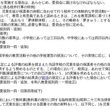
事を実施する場合は、あらかじめ、委員会に届け出なければならない。
に係る校外行事の特例)
、児童生徒が保護者の休暇に合わせて行う校外での体験的な学習活動
(
おいて、教育上有意義であると認めるときは、これを教育課程に基づく
称は、「あおもり「夢体験休暇」」とし、その略称を「夢きゅう」とす
る活動の実施に関し必要な事項は、委員会が別に定める。
規則四・追加)
基準)
日数の基準は、小学校にあっては三日以内、中学校にあっては四日以内
評価
教委規則一四・追加)
該学校の教育活動その他の学校運営の状況について、その実情に応じ、
規定による評価の結果を踏まえた当該学校の児童生徒の保護者その他の
表するよう努めるものとする。
この場合において、校長は、あわせて保
評価
(家庭教育についての自己評価をいう。)
の実施を求めるものとし、
の規定による評価の結果及び
前項
の規定による評価を行った場合におい
教委規則一四・追加、令和八教委規則四・一部改正)
教委規則一四・旧第四章繰下)
校において教科書
(教科書の発行に関する臨時措置法
(昭和二十三年法律
して児童生徒に使用させる図書その他の材料をいう。以下同じ。)
を児童
。