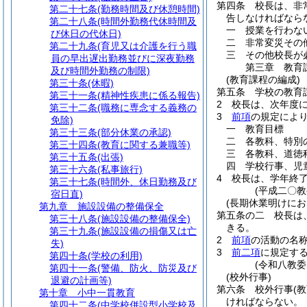
第四条
校長は、非
第二十七条
(勤務時間及び休憩時間)
告しなければなら
第二十八条
(時間外勤務代休時間及
一
授業を行わな
び休日の代休日)
二
非常変災その
第二十九条
(育児又は介護を行う職
三
その他校長が
員の早出遅出勤務並びに深夜勤務
第三章
教育
及び時間外勤務の制限)
(教育課程の編成)
第三十条
(休暇)
第五条
学校の教育
第三十一条
(精神性疾患に係る報告)
2
校長は、次年度
第三十二条
(職務に専念する義務の
3
前項
の規定によ
免除)
一
教育目標
第三十三条
(部分休業の承認)
二
各教科、特別
第三十四条
(教育に関する兼職等)
三
各教科、道徳
第三十五条
(出張)
四
学校行事、児
第三十六条
(私事旅行)
4
校長は、学年終
第三十七条
(時間外、休日勤務及び
(平成二〇
宿日直)
(長期休業明けに
第九章
施設設備の整備保全
第五条の二
校長は
第三十八条
(施設設備の整備保全)
きる。
第三十九条
(施設設備の損傷又は亡
2
前項
の活動の名
失)
3
前二項
に規定す
第四十条
(学校の利用)
(令和八教委
第四十一条
(警備、防火、防災及び
(校外行事)
退避の計画等)
第六条
校外行事
(
第十章
小中一貫教育
ければならない。
第四十二条
(中学校併設型小学校及