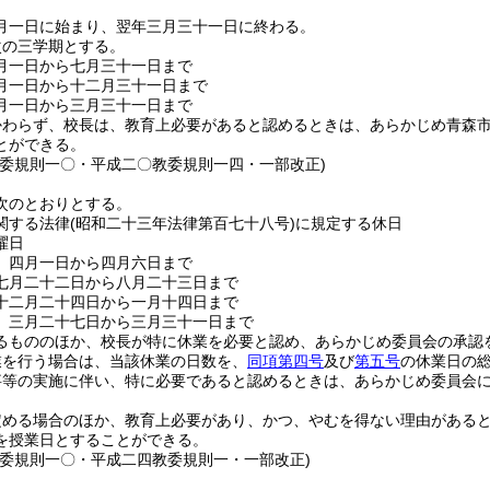
月一日に始まり、翌年三月三十一日に終わる。
次の三学期とする。
月一日から七月三十一日まで
月一日から十二月三十一日まで
月一日から三月三十一日まで
かわらず、校長は、教育上必要があると認めるときは、あらかじめ青森
とができる。
教委規則一〇・平成二〇教委規則一四・一部改正)
次のとおりとする。
関する法律
(昭和二十三年法律第百七十八号)
に規定する休日
曜日
 四月一日から四月六日まで
七月二十二日から八月二十三日まで
十二月二十四日から一月十四日まで
 三月二十七日から三月三十一日まで
るもののほか、校長が特に休業を必要と認め、あらかじめ委員会の承認
業を行う場合は、当該休業の日数を、
同項第四号
及び
第五号
の休業日の
事等の実施に伴い、特に必要であると認めるときは、あらかじめ委員会
定める場合のほか、教育上必要があり、かつ、やむを得ない理由がある
を授業日とすることができる。
教委規則一〇・平成二四教委規則一・一部改正)