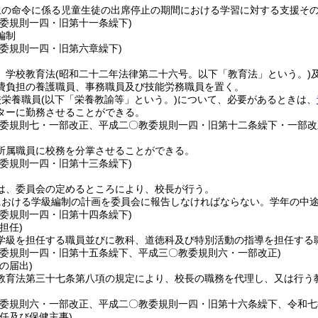
止の命令に係る児童生徒の出席停止の期間における学習に対する支援そ
教委規則一四・旧第十一条繰下)
編制
教委規則一四・旧第六章繰下)
、学校教育法
(昭和二十二年法律第二十六号。以下「教育法」という。)
費負担の養護職員、事務職員及び技能労務職員を置く。
校栄養職員
(以下「栄養教諭等」という。)
について、必要があるときは、
ターに勤務させることができる。
教委規則七・一部改正、平成二〇教委規則一四・旧第十二条繰下・一部改
所属職員に校務を分掌させることができる。
教委規則一四・旧第十三条繰下)
は、委員会の定めるところにより、校長が行う。
における学級編制の計画を委員会に報告しなければならない。
学年の中
教委規則一四・旧第十四条繰下)
担任)
学級を担任する職員並びに教科、道徳科及び特別活動の指導を担任する
教委規則一四・旧第十五条繰下、平成三〇教委規則六・一部改正)
の届出)
教育法第三十七条第八項の規定により、校長の職務を代理し、又は行う
教委規則六・一部改正、平成二〇教委規則一四・旧第十六条繰下、令和七
任及び保健主事)