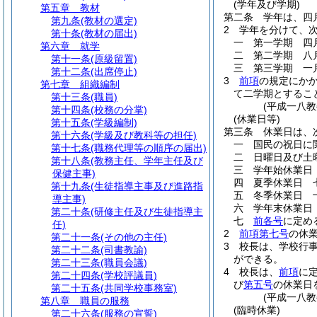
(学年及び学期)
第五章
教材
第二条
学年は、四
第九条
(教材の選定)
2
学年を分けて、
第十条
(教材の届出)
一
第一学期 四
第六章
就学
二
第二学期 八
第十一条
(原級留置)
三
第三学期 一
第十二条
(出席停止)
3
前項
の規定にか
第七章
組織編制
て二学期とするこ
第十三条
(職員)
(平成一八
第十四条
(校務の分掌)
(休業日等)
第十五条
(学級編制)
第三条
休業日は、
第十六条
(学級及び教科等の担任)
一
国民の祝日に
第十七条
(職務代理等の順序の届出)
二
日曜日及び土
第十八条
(教務主任、学年主任及び
三
学年始休業日
保健主事)
四
夏季休業日 
第十九条
(生徒指導主事及び進路指
五
冬季休業日 
導主事)
六
学年末休業日
第二十条
(研修主任及び生徒指導主
七
前各号
に定め
任)
2
前項第七号
の休
第二十一条
(その他の主任)
3
校長は、学校行
第二十二条
(司書教諭)
ができる。
第二十三条
(職員会議)
4
校長は、
前項
に
第二十四条
(学校評議員)
び
第五号
の休業日
第二十五条
(共同学校事務室)
(平成一八
第八章
職員の服務
(臨時休業)
第二十六条
(服務の宣誓)