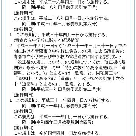
この規則は、平成二十六年四月一日から施行する。
附
則
(平成二八年四月
教委規則第五号)
(施行期日)
この規則は、平成二十八年四月一日から施行する。
附
則
(平成三〇年三月
教委規則第六号)
(施行期日)
1
この規則は、平成三十年四月一日から施行する。
(青森市立中学校に関する経過措置)
2
平成三十年四月一日から平成三十一年三月三十一日までの
間における青森市立中学校に係るこの規則による改正後の
青森市立小学校及び中学校の管理運営に関する規則
(以下
「改正後の規則」という。)
の適用については、改正後の規
則第五条第三項第二号中「特別の教科である道徳
(以下「道
徳科」という。)
」とあるのは「道徳」と、同項第三号中
「道徳科」とあるのは「道徳」と、改正後の規則第十六条
中「道徳科」とあるのは「道徳」とする。
附
則
(平成三一年四月
教委規則第二号)
抄
(施行期日)
1
この規則は、平成三十一年四月一日から施行する。
附
則
(平成三一年四月
教委規則第五号)
(施行期日)
この規則は、平成三十一年四月一日から施行する。
附
則
(令和四年三月
教委規則第四号)
(施行期日)
この規則は、令和四年四月一日から施行する。