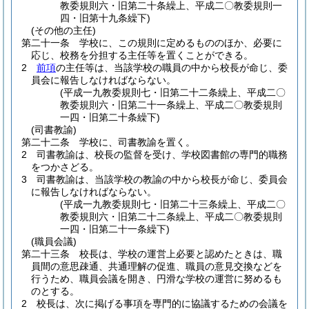
教委規則六・旧第二十条繰上、平成二〇教委規則一
四・旧第十九条繰下)
(その他の主任)
第二十一条
学校に、この規則に定めるもののほか、必要に
応じ、校務を分担する主任等を置くことができる。
2
前項
の主任等は、当該学校の職員の中から校長が命じ、委
員会に報告しなければならない。
(平成一九教委規則七・旧第二十二条繰上、平成二〇
教委規則六・旧第二十一条繰上、平成二〇教委規則
一四・旧第二十条繰下)
(司書教諭)
第二十二条
学校に、司書教諭を置く。
2
司書教諭は、校長の監督を受け、学校図書館の専門的職務
をつかさどる。
3
司書教諭は、当該学校の教諭の中から校長が命じ、委員会
に報告しなければならない。
(平成一九教委規則七・旧第二十三条繰上、平成二〇
教委規則六・旧第二十二条繰上、平成二〇教委規則
一四・旧第二十一条繰下)
(職員会議)
第二十三条
校長は、学校の運営上必要と認めたときは、職
員間の意思疎通、共通理解の促進、職員の意見交換などを
行うため、職員会議を開き、円滑な学校の運営に努めるも
のとする。
2
校長は、次に掲げる事項を専門的に協議するための会議を