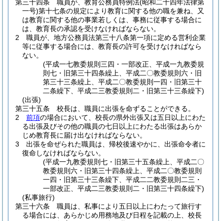
第三十四条
職員が、教育公務員特例法
(昭和二十四年法律第
一号)
第十七条の規定により教育に関する他の職を兼ね、又
は教育に関する他の事業若しくは、事務に従事する場合に
は、教育長の承認を受けなければならない。
2
職員が、地方公務員法第三十八条第一項に定める営利企業
等に従事する場合には、教育長の許可を受けなければなら
ない。
(平成一七教委規則三四・一部改正、平成一九教委規
則七・旧第三十四条繰上、平成二〇教委規則六・旧
第三十三条繰上、平成二〇教委規則一四・旧第三十
二条繰下、平成二三教委規則二・旧第三十三条繰下)
(出張)
第三十五条
校長は、職員に出張を命ずることができる。
2
前項
の場合において、校長の県外出張又は五日以上にわた
る出張及びその他の職員の七日以上にわたる出張はあらか
じめ教育長に届け出なければならない。
3
出張を命ぜられた職員は、帰校後速やかに、出張命令者に
復命しなければならない。
(平成一九教委規則七・旧第三十五条繰上、平成二〇
教委規則六・旧第三十四条繰上、平成二〇教委規則
一四・旧第三十三条繰下、平成二二教委規則二三・
一部改正、平成二三教委規則二・旧第三十四条繰下)
(私事旅行)
第三十六条
職員は、私事により五日以上にわたって旅行す
る場合には、あらかじめ用務地及び日程を記載の上、校長