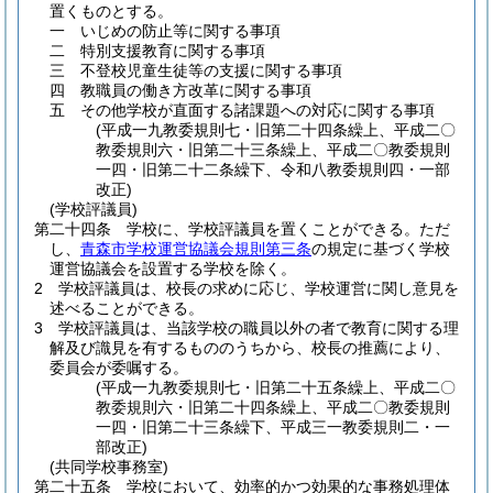
置くものとする。
一
いじめの防止等に関する事項
二
特別支援教育に関する事項
三
不登校児童生徒等の支援に関する事項
四
教職員の働き方改革に関する事項
五
その他学校が直面する諸課題への対応に関する事項
(平成一九教委規則七・旧第二十四条繰上、平成二〇
教委規則六・旧第二十三条繰上、平成二〇教委規則
一四・旧第二十二条繰下、令和八教委規則四・一部
改正)
(学校評議員)
第二十四条
学校に、学校評議員を置くことができる。
ただ
し、
青森市学校運営協議会規則第三条
の規定に基づく学校
運営協議会を設置する学校を除く。
2
学校評議員は、校長の求めに応じ、学校運営に関し意見を
述べることができる。
3
学校評議員は、当該学校の職員以外の者で教育に関する理
解及び識見を有するもののうちから、校長の推薦により、
委員会が委嘱する。
(平成一九教委規則七・旧第二十五条繰上、平成二〇
教委規則六・旧第二十四条繰上、平成二〇教委規則
一四・旧第二十三条繰下、平成三一教委規則二・一
部改正)
(共同学校事務室)
第二十五条
学校において、効率的かつ効果的な事務処理体