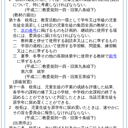
について、特に考慮しなければならない。
(平成二〇教委規則一四・旧第八条繰下)
(教材の届出)
第十条
校長は、教育活動の一環として学年又は学級の児童
生徒全員若しくは特定の児童生徒の集団全員の教材とし
て、
次の各号
に掲げるものを計画的、継続的に使用する場
合には、委員会に届け出なければならない。
一
教科書と併せて使用する副読本又はこれに準ずるもの
二
学習の過程において使用する学習帳、問題集、練習帳
又はこれに準ずるもの
三
夏季、冬季その他の長期休業中に使用する教材で
前号
に準ずるもの
(平成二〇教委規則一四・旧第九条繰下)
第六章
就学
(平成二〇教委規則一四・旧第五章繰下)
(原級留置)
第十一条
校長は、児童生徒の平素の成績を評価した結果、
各学年の課程の修了又は小学校、中学校の全課程の終了を
認めることができないと判定したときは、当該児童生徒を
原学年に留め置くことができる。
2
校長は、児童生徒を原学年に留め置いたときは、速やかに
その旨を委員会に報告しなければならない。
(平成二〇教委規則一四・旧第十条繰下)
(出席停止)