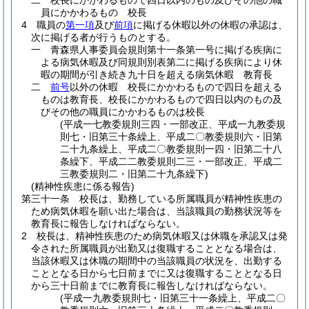
二
校長にかかわるもので四日以内のもの及びその他の職
員にかかわるもの 校長
4
職員の
第一項
及び
前項
に掲げる休暇以外の休暇の承認は、
次に掲げる者が行うものとする。
一
青森県人事委員会規則第十一条第一号に掲げる疾病に
よる病気休暇及び同規則別表第二に掲げる疾病により休
暇の期間が引き続き九十日を超える病気休暇 教育長
二
前号
以外の休暇 校長にかかわるもので四日を超える
ものは教育長、校長にかかわるもので四日以内のもの及
びその他の職員にかかわるものは校長
(平成一七教委規則三四・一部改正、平成一九教委規
則七・旧第三十条繰上、平成二〇教委規則六・旧第
二十九条繰上、平成二〇教委規則一四・旧第二十八
条繰下、平成二二教委規則二三・一部改正、平成二
三教委規則二・旧第二十九条繰下)
(精神性疾患に係る報告)
第三十一条
校長は、勤務している所属職員が精神性疾患の
ため病気休暇を願い出た場合は、当該職員の勤務状況等を
教育長に報告しなければならない。
2
校長は、精神性疾患のため病気休暇又は休職を承認又は発
令された所属職員が出勤又は復職することとなる場合は、
当該休暇又は休職の期間中の当該職員の状況を、出勤する
こととなる日から七日前までに又は復職することとなる日
から三十日前までに教育長に報告しなければならない。
(平成一九教委規則七・旧第三十一条繰上、平成二〇