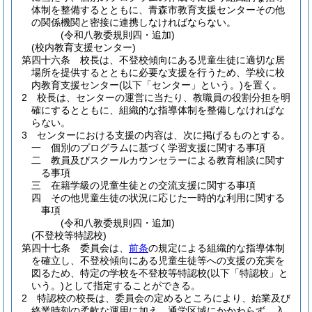
体制を整備するとともに、青森市教育支援センターその他
の関係機関と密接に連携しなければならない。
(令和八教委規則四・追加)
(校内教育支援センター)
第四十六条
校長は、不登校傾向にある児童生徒に適切な居
場所を提供するとともに必要な支援を行うため、学校に校
内教育支援センター
(以下「センター」という。)
を置く。
2
校長は、センターの運営に当たり、教職員の役割分担を明
確にするとともに、組織的な指導体制を整備しなければな
らない。
3
センターにおける支援の内容は、次に掲げるものとする。
一
個別のプログラムに基づく学習支援に関する事項
二
教員及びスクールカウンセラーによる教育相談に関す
る事項
三
在籍学級の児童生徒との交流支援に関する事項
四
その他児童生徒の状況に応じた一時的な利用に関する
事項
(令和八教委規則四・追加)
(不登校等特認校)
第四十七条
委員会は、
前条
の規定による組織的な指導体制
を確立し、不登校傾向にある児童生徒等への支援の充実を
図るため、特定の学校を不登校等特認校
(以下「特認校」と
いう。)
として指定することができる。
2
特認校の校長は、委員会の定めるところにより、始業及び
終業時刻の柔軟な運用に加え、通学区域にかかわらず、入