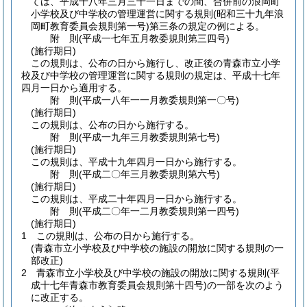
ては、平成十八年三月三十一日までの間、合併前の浪岡町
小学校及び中学校の管理運営に関する規則
(昭和三十九年浪
岡町教育委員会規則第一号)
第三条の規定の例による。
附
則
(平成一七年五月
教委規則第三四号)
(施行期日)
この規則は、公布の日から施行し、改正後の青森市立小学
校及び中学校の管理運営に関する規則の規定は、平成十七年
四月一日から適用する。
附
則
(平成一八年一一月
教委規則第一〇号)
(施行期日)
この規則は、公布の日から施行する。
附
則
(平成一九年三月
教委規則第七号)
(施行期日)
この規則は、平成十九年四月一日から施行する。
附
則
(平成二〇年三月
教委規則第六号)
(施行期日)
この規則は、平成二十年四月一日から施行する。
附
則
(平成二〇年一二月
教委規則第一四号)
(施行期日)
1
この規則は、公布の日から施行する。
(青森市立小学校及び中学校の施設の開放に関する規則の一
部改正)
2
青森市立小学校及び中学校の施設の開放に関する規則
(平
成十七年青森市教育委員会規則第十四号)
の一部を次のよう
に改正する。