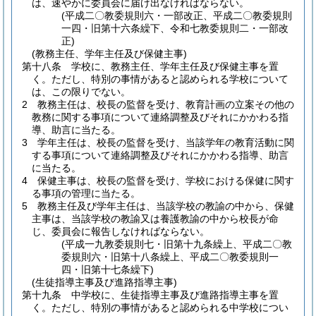
は、速やかに委員会に届け出なければならない。
(平成二〇教委規則六・一部改正、平成二〇教委規則
一四・旧第十六条繰下、令和七教委規則二・一部改
正)
(教務主任、学年主任及び保健主事)
第十八条
学校に、教務主任、学年主任及び保健主事を置
く。
ただし、特別の事情があると認められる学校について
は、この限りでない。
2
教務主任は、校長の監督を受け、教育計画の立案その他の
教務に関する事項について連絡調整及びそれにかかわる指
導、助言に当たる。
3
学年主任は、校長の監督を受け、当該学年の教育活動に関
する事項について連絡調整及びそれにかかわる指導、助言
に当たる。
4
保健主事は、校長の監督を受け、学校における保健に関す
る事項の管理に当たる。
5
教務主任及び学年主任は、当該学校の教諭の中から、保健
主事は、当該学校の教諭又は養護教諭の中から校長が命
じ、委員会に報告しなければならない。
(平成一九教委規則七・旧第十九条繰上、平成二〇教
委規則六・旧第十八条繰上、平成二〇教委規則一
四・旧第十七条繰下)
(生徒指導主事及び進路指導主事)
第十九条
中学校に、生徒指導主事及び進路指導主事を置
く。
ただし、特別の事情があると認められる中学校につい