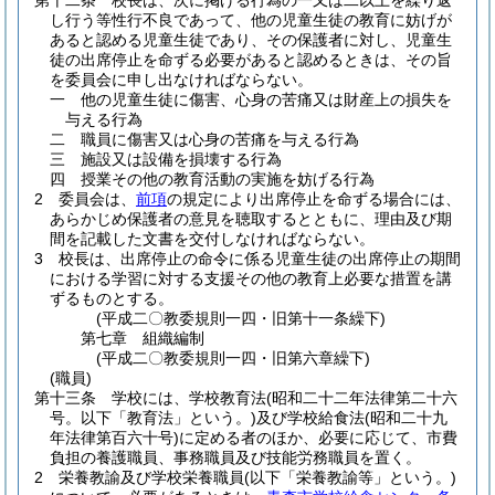
第十二条
校長は、次に掲げる行為の一又は二以上を繰り返
し行う等性行不良であって、他の児童生徒の教育に妨げが
あると認める児童生徒であり、その保護者に対し、児童生
徒の出席停止を命ずる必要があると認めるときは、その旨
を委員会に申し出なければならない。
一
他の児童生徒に傷害、心身の苦痛又は財産上の損失を
与える行為
二
職員に傷害又は心身の苦痛を与える行為
三
施設又は設備を損壊する行為
四
授業その他の教育活動の実施を妨げる行為
2
委員会は、
前項
の規定により出席停止を命ずる場合には、
あらかじめ保護者の意見を聴取するとともに、理由及び期
間を記載した文書を交付しなければならない。
3
校長は、出席停止の命令に係る児童生徒の出席停止の期間
における学習に対する支援その他の教育上必要な措置を講
ずるものとする。
(平成二〇教委規則一四・旧第十一条繰下)
第七章
組織編制
(平成二〇教委規則一四・旧第六章繰下)
(職員)
第十三条
学校には、学校教育法
(昭和二十二年法律第二十六
号。以下「教育法」という。)
及び学校給食法
(昭和二十九
年法律第百六十号)
に定める者のほか、必要に応じて、市費
負担の養護職員、事務職員及び技能労務職員を置く。
2
栄養教諭及び学校栄養職員
(以下「栄養教諭等」という。)