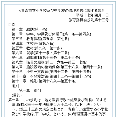
○青森市立小学校及び中学校の管理運営に関する規則
平成十七年四月一日
教育委員会規則第十三号
目次
第一章
総則
(第一条)
第二章
学年、学期及び休業日
(第二条―第四条)
第三章
教育課程
(第五条―第七条)
第四章
学校評価
(第八条)
第五章
教材
(第九条・第十条)
第六章
就学
(第十一条・第十二条)
第七章
組織編制
(第十三条―第二十五条)
第八章
職員の服務
(第二十六条―第三十七条)
第九章
施設設備の整備保全
(第三十八条―第四十一条)
第十章
小中一貫教育
(第四十二条―第四十四条)
第十一章
不登校対策
(第四十五条―第四十七条)
第十二章
雑則
(第四十八条―第五十条)
附則
第一章
総則
(目的)
第一条
この規則は、地方教育行政の組織及び運営に関する
法律
(昭和三十一年法律第百六十二号。以下「法」とい
う。)
第三十三条の規定に基づき、青森市が設置する小学校
及び中学校
(以下「学校」という。)
の管理運営の基本的事