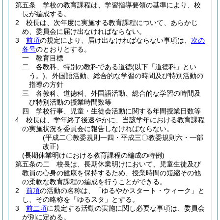
第五条
学校の教育課程は、学習指導要領の基準により、校
長が編成する。
2
校長は、次年度に実施する教育課程について、あらかじ
め、委員会に届け出なければならない。
3
前項
の規定により、届け出なければならない事項は、
次の
各号
のとおりとする。
一
教育目標
二
各教科、特別の教科である道徳
(以下「道徳科」とい
う。)
、外国語活動、総合的な学習の時間及び特別活動の
指導の方針
三
各教科、道徳科、外国語活動、総合的な学習の時間及
び特別活動の授業時間数等
四
学校行事、児童・生徒会活動に関する年間授業日数等
4
校長は、学年終了後速やかに、当該学年における教育課程
の実施状況を委員会に報告しなければならない。
(平成二〇教委規則一四・平成三〇教委規則六・一部
改正)
(長期休業明けにおける教育課程の編成の特例)
第五条の二
校長は、長期休業明けにおいて、児童生徒及び
教員の心身の健康を保持するため、授業時間の短縮その他
の柔軟な教育課程の編成を行うことができる。
2
前項
の活動の名称は、「ゆるやかスタート・ウィーク」と
し、その略称を「ゆるスタ」とする。
3
前二項
に規定する活動の実施に関し必要な事項は、委員会
が別に定める。