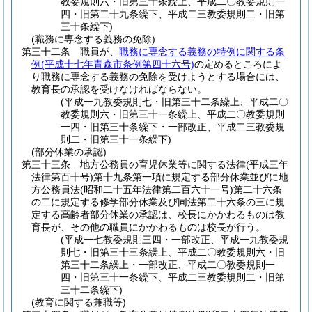
教委規則六・旧第三十条繰上、平成二〇教委規則一
四・旧第二十九条繰下、平成二三教委規則二・旧第
三十条繰下)
(職務に専念する義務の免除)
第三十二条
職員が、
職務に専念する義務の特例に関する条
例
(平成十七年青森市条例第四十六号)
の定めるところによ
り職務に専念する義務の免除を受けようとする場合には、
教育長の承認を受けなければならない。
(平成一九教委規則七・旧第三十二条繰上、平成二〇
教委規則六・旧第三十一条繰上、平成二〇教委規則
一四・旧第三十条繰下・一部改正、平成二三教委規
則二・旧第三十一条繰下)
(部分休業の承認)
第三十三条
地方公務員の育児休業等に関する法律
(平成三年
法律第百十号)
第十九条第一項に規定する部分休業並びに地
方公務員法
(昭和二十五年法律第二百六十一号)
第二十六条
の二に規定する修学部分休業及び同法第二十六条の三に規
定する高齢者部分休業の承認は、校長にかかわるものは教
育長が、その他の職員にかかわるものは校長が行う。
(平成一七教委規則三四・一部改正、平成一九教委規
則七・旧第三十三条繰上、平成二〇教委規則六・旧
第三十二条繰上・一部改正、平成二〇教委規則一
四・旧第三十一条繰下、平成二三教委規則二・旧第
三十二条繰下)
(教育に関する兼職等)