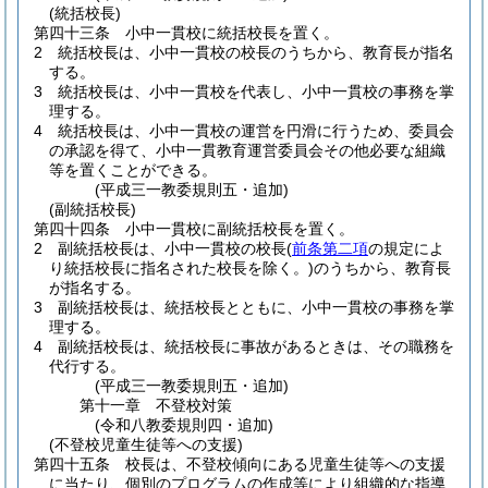
(統括校長)
第四十三条
小中一貫校に統括校長を置く。
2
統括校長は、小中一貫校の校長のうちから、教育長が指名
する。
3
統括校長は、小中一貫校を代表し、小中一貫校の事務を掌
理する。
4
統括校長は、小中一貫校の運営を円滑に行うため、委員会
の承認を得て、小中一貫教育運営委員会その他必要な組織
等を置くことができる。
(平成三一教委規則五・追加)
(副統括校長)
第四十四条
小中一貫校に副統括校長を置く。
2
副統括校長は、小中一貫校の校長
(
前条第二項
の規定によ
り統括校長に指名された校長を除く。)
のうちから、教育長
が指名する。
3
副統括校長は、統括校長とともに、小中一貫校の事務を掌
理する。
4
副統括校長は、統括校長に事故があるときは、その職務を
代行する。
(平成三一教委規則五・追加)
第十一章
不登校対策
(令和八教委規則四・追加)
(不登校児童生徒等への支援)
第四十五条
校長は、不登校傾向にある児童生徒等への支援
に当たり、個別のプログラムの作成等により組織的な指導