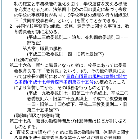
制の確立と事務機能の強化を図り、学校運営を支える機能
を充実させるため、法第四十七条の四の規定に基づく複数
の学校の事務職員が共同して学校事務の処理を行う組織
(以
下「共同学校事務室」という。)
を置くことができる。
2
共同学校事務室の組織、業務、運営等に関する事項は、教
育委員会が別に定める。
(平成二三教委規則二・追加、令和四教委規則四・一
部改正)
第八章
職員の服務
(平成二〇教委規則一四・旧第七章繰下)
(服務の宣誓)
第二十六条
新たに職員となった者は、校長にあっては委員
会教育長
(以下「教育長」という。)
の、その他の職員にあ
っては校長の面前において
青森市職員の服務の宣誓に関す
る条例
(平成十七年青森市条例第四十五号)
の定めるところ
により宣誓してから、その職務を行うものとする。
(平成一九教委規則七・旧第二十六条繰上、平成二〇
教委規則六・旧第二十五条繰上、平成二〇教委規則
一四・旧第二十四条繰下、平成二三教委規則二・旧
第二十五条繰下)
(勤務時間及び休憩時間)
第二十七条
職員の勤務時間及び休憩時間は校長が割り振る
ものとする。
2
育児又は介護を行うために職員の勤務時間、休暇等に関す
る条例
(平成七年青森県条例第十六号)
及び職員の勤務時