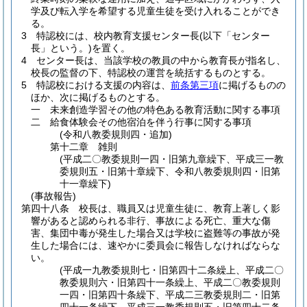
学及び転入学を希望する児童生徒を受け入れることができ
る。
3
特認校には、校内教育支援センター長
(以下「センター
長」という。)
を置く。
4
センター長は、当該学校の教員の中から教育長が指名し、
校長の監督の下、特認校の運営を統括するものとする。
5
特認校における支援の内容は、
前条第三項
に掲げるものの
ほか、次に掲げるものとする。
一
未来創造学習その他の特色ある教育活動に関する事項
二
給食体験会その他宿泊を伴う行事に関する事項
(令和八教委規則四・追加)
第十二章
雑則
(平成二〇教委規則一四・旧第九章繰下、平成三一教
委規則五・旧第十章繰下、令和八教委規則四・旧第
十一章繰下)
(事故報告)
第四十八条
校長は、職員又は児童生徒に、教育上著しく影
響があると認められる非行、事故による死亡、重大な傷
害、集団中毒が発生した場合又は学校に盗難等の事故が発
生した場合には、速やかに委員会に報告しなければならな
い。
(平成一九教委規則七・旧第四十二条繰上、平成二〇
教委規則六・旧第四十一条繰上、平成二〇教委規則
一四・旧第四十条繰下、平成二三教委規則二・旧第