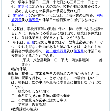
六
学年末休業日 三月二十七日から三月三十一日まで
七
前各号
に定めるもののほか、校長が特に休業を必要と
認め、あらかじめ委員会の承認を受けた日
2
前項第七号
の休業を行う場合は、当該休業の日数を、
同項
第四号
及び
第五号
の休業日の総日数から減ずるものとす
る。
3
校長は、学校行事等の実施に伴い、特に必要であると認め
るときは、あらかじめ委員会に届け出て、授業日を休業日
とし、又は休業日を授業日とすることができる。
4
校長は、
前項
に定める場合のほか、教育上必要があり、か
つ、やむを得ない理由があると認めるときは、あらかじめ
委員会の承認を得て、
第一項第四号
及び
第五号
の休業日を
授業日とすることができる。
(平成一八教委規則一〇・平成二四教委規則一・一部
改正)
(臨時休業)
第四条
校長は、非常変災その他急迫の事情があるときは、
臨時に授業を行わないことができる。
この場合において
は、校長は、次の事項を直ちに委員会に報告しなければな
らない。
一
授業を行わない期間
二
非常変災その他急迫の事情の概要
三
その他校長が必要と認める事項
第三章
教育課程
(教育課程の編成)