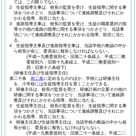
ては、この限りでない。
2
生徒指導主事は、校長の監督を受け、生徒指導に関する事
項をつかさどり、当該事項について連絡調整及びそれにか
かわる指導、助言に当たる。
3
進路指導主事は、校長の監督を受け、生徒の職業選択の指
導その他の進路の指導に関する事項をつかさどり、当該事
項について連絡調整及びそれにかかわる指導、助言に当た
る。
4
生徒指導主事及び進路指導主事は、当該学校の教諭の中か
ら校長が命じ、委員会に報告しなければならない。
(平成一九教委規則七・旧第二十条繰上、平成二〇教
委規則六・旧第十九条繰上、平成二〇教委規則一
四・旧第十八条繰下)
(研修主任及び生徒指導主任)
第二十条
前二条
に定めるもののほか、学校には研修主任
を、小学校には生徒指導主任を置くことができる。
2
研修主任は、校長の監督を受け、研修計画の立案その他の
研修に関する事項をつかさどり、当該事項について連絡調
整及びそれにかかわる指導、助言に当たる。
3
生徒指導主任は、校長の監督を受け、生徒指導に関する事
項をつかさどり、当該事項について連絡調整及びそれにか
かわる指導、助言に当たる。
4
研修主任及び生徒指導主任は、当該学校の教諭の中から校
長が命じ、委員会に報告しなければならない。
(平成一九教委規則七・旧第二十一条繰上、平成二〇