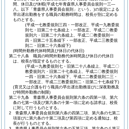
間、休日及び休暇
(平成七年青森県人事委員会規則一三―
八。以下「青森県人事委員会規則」という。)
の規定による
早出遅出勤務をする職員の勤務時間は、校長が別に定める
ものとする。
(平成一七教委規則三四・一部改正、平成一九教委規
則七・旧第二十七条繰上・一部改正、平成二〇教委
規則六・旧第二十六条繰上、平成二〇教委規則一
四・旧第二十五条繰下・一部改正、平成二三教委規
則二・旧第二十六条繰下)
(時間外勤務代休時間及び休日の代休日)
第二十八条
職員の時間外勤務代休時間及び休日の代休日
は、校長が指定するものとする。
(平成一九教委規則七・旧第二十八条繰上、平成二〇
教委規則六・旧第二十七条繰上、平成二〇教委規則
一四・旧第二十六条繰下、平成二二教委規則二三・
一部改正、平成二三教委規則二・旧第二十七条繰下)
(育児又は介護を行う職員の早出遅出勤務並びに深夜勤務及
び時間外勤務の制限)
第二十九条
青森県人事委員会規則第六条の四第一項、第六
条の七第一項及び第六条の十第一項に定める請求は、校長
に対して行うものとする。
2
青森県人事委員会規則第六条の四第二項、第六条の七第二
項並びに第六条の十第二項及び第四項に定める通知は、校
長が行うものとする。
3
青森県人事委員会規則第六条の五第三項、第六条の八第三