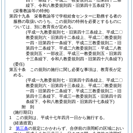
四十一条繰下、平成三一教委規則五・旧第四十二条
繰下、令和八教委規則四・旧第四十五条繰下)
(栄養教諭等の特例)
第四十九条
栄養教諭等で学校給食センターに勤務する者の
服務の取扱いのうち、この規則の特例を必要とするものに
ついては、別に教育長が定める。
(平成一九教委規則七・旧第四十三条繰上、平成二〇
教委規則六・旧第四十二条繰上、平成二〇教委規則
一四・旧第四十一条繰下、平成二三教委規則二・旧
第四十二条繰下、平成二六教委規則三・平成二八教
委規則五・一部改正、平成三一教委規則五・旧第四
十三条繰下、令和八教委規則四・旧第四十六条繰下)
(委任)
第五十条
この規則の施行に関し必要な事項は、教育長が定
める。
(平成一九教委規則七・旧第四十四条繰上、平成二〇
教委規則六・旧第四十三条繰上、平成二〇教委規則
一四・旧第四十二条繰下、平成二三教委規則二・旧
第四十三条繰下、平成三一教委規則五・旧第四十四
条繰下、令和八教委規則四・旧第四十七条繰下)
附
則
(施行期日)
1
この規則は、平成十七年四月一日から施行する。
(経過措置)
2
第三条
の規定にかかわらず、合併前の浪岡町の区域におい