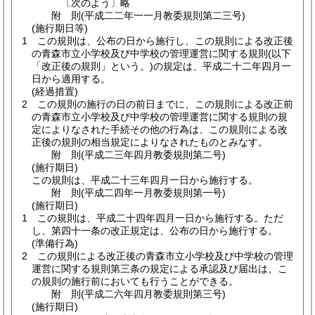
〔次のよう〕略
附
則
(平成二二年一一月
教委規則第二三号)
(施行期日等)
1
この規則は、公布の日から施行し、この規則による改正後
の青森市立小学校及び中学校の管理運営に関する規則
(以下
「改正後の規則」という。)
の規定は、平成二十二年四月一
日から適用する。
(経過措置)
2
この規則の施行の日の前日までに、この規則による改正前
の青森市立小学校及び中学校の管理運営に関する規則の規
定によりなされた手続その他の行為は、この規則による改
正後の規則の相当規定によりなされたものとみなす。
附
則
(平成二三年四月
教委規則第二号)
(施行期日)
この規則は、平成二十三年四月一日から施行する。
附
則
(平成二四年一月
教委規則第一号)
(施行期日)
1
この規則は、平成二十四年四月一日から施行する。
ただ
し、第四十一条の改正規定は、公布の日から施行する。
(準備行為)
2
この規則による改正後の青森市立小学校及び中学校の管理
運営に関する規則第三条の規定による承認及び届出は、こ
の規則の施行前においても行うことができる。
附
則
(平成二六年四月
教委規則第三号)
(施行期日)