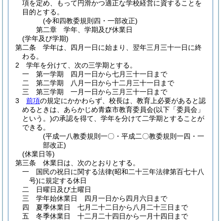
項を定め、もって円滑かつ適正な学校経営に資することを
目的とする。
(令和四教委規則四・一部改正)
第二章
学年、学期及び休業日
(学年及び学期)
第二条
学年は、四月一日に始まり、翌年三月三十一日に終
わる。
2
学年を分けて、次の三学期とする。
一
第一学期 四月一日から七月三十一日まで
二
第二学期 八月一日から十二月三十一日まで
三
第三学期 一月一日から三月三十一日まで
3
前項
の規定にかかわらず、校長は、教育上必要があると認
めるときは、あらかじめ青森市教育委員会
(以下「委員会」
という。)
の承認を得て、学年を分けて二学期とすることが
できる。
(平成一八教委規則一〇・平成二〇教委規則一四・一
部改正)
(休業日等)
第三条
休業日は、次のとおりとする。
一
国民の祝日に関する法律
(昭和二十三年法律第百七十八
号)
に規定する休日
二
日曜日及び土曜日
三
学年始休業日 四月一日から四月六日まで
四
夏季休業日 七月二十二日から八月二十三日まで
五
冬季休業日 十二月二十四日から一月十四日まで