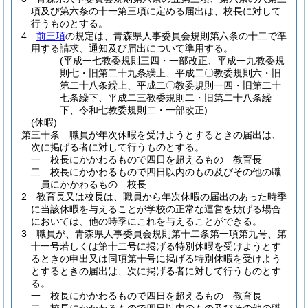
項及び第六条の十一第三項に定める届出は、校長に対して
行うものとする。
4
前三項
の規定は、青森県人事委員会規則第六条の十二で準
用する請求、通知及び届出について準用する。
(平成一七教委規則三四・一部改正、平成一九教委規
則七・旧第二十九条繰上、平成二〇教委規則六・旧
第二十八条繰上、平成二〇教委規則一四・旧第二十
七条繰下、平成二三教委規則二・旧第二十八条繰
下、令和七教委規則二・一部改正)
(休暇)
第三十条
職員が年次休暇を受けようとするときの届出は、
次に掲げる者に対して行うものとする。
一
校長にかかわるもので四日を超えるもの 教育長
二
校長にかかわるもので四日以内のもの及びその他の職
員にかかわるもの 校長
2
教育長又は校長は、職員から年次休暇の届出のあった時季
に当該休暇を与えることが学校の正常な運営を妨げる場合
においては、他の時季にこれを与えることができる。
3
職員が、青森県人事委員会規則第十二条第一項第九号、第
十一号若しくは第十二号に掲げる特別休暇を受けようとす
るときの申出又は同項第十号に掲げる特別休暇を受けよう
とするときの届出は、次に掲げる者に対して行うものとす
る。
一
校長にかかわるもので四日を超えるもの 教育長