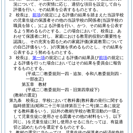
況について、その実情に応じ、適切な項目を設定して自ら
評価を行い、その結果を公表するものとする。
2
校長は、
前項
の規定による評価の結果を踏まえた当該学校
の児童生徒の保護者その他の当該学校の関係者
(当該学校の
職員を除く。)
による評価を行い、かつ、その結果を公表す
るよう努めるものとする。
この場合において、校長は、あ
わせて保護者に対し、家庭における教育的役割の重要性を
認識し、その充実を図るための家庭評価
(家庭教育について
の自己評価をいう。)
の実施を求めるものとし、その結果を
公表するよう努めるものとする。
3
校長は、
第一項
の規定による評価の結果及び
前項
の規定に
よる評価を行った場合においてはその結果を委員会に報告
するものとする。
(平成二〇教委規則一四・追加、令和八教委規則四・
一部改正)
第五章
教材
(平成二〇教委規則一四・旧第四章繰下)
(教材の選定)
第九条
校長は、学校において教科書
(教科書の発行に関する
臨時措置法
(昭和二十三年法律第百三十二号)
第二条に規定
する教科書をいう。)
以外の教材
(学校が教育活動の一環と
して児童生徒に使用させる図書その他の材料をいう。以下
同じ。)
を児童生徒に対し使用させるに当たっては、有益適
切と認めたものを選定するものとする。
2
教材の選定に当たっては、児童生徒の保護者の経済的負担