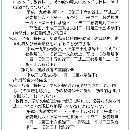
にあっては教育長に、その他の職員にあっては校長に届け
出なければならない。
(平成一九教委規則七・旧第三十六条繰上、平成二〇
教委規則六・旧第三十五条繰上、平成二〇教委規則
一四・旧第三十四条繰下、平成二二教委規則二三・
一部改正、平成二三教委規則二・旧第三十五条繰下)
(時間外、休日勤務及び宿日直)
第三十七条
校長は、所属職員に時間外勤務、休日勤務、宿
直勤務及び日直勤務を命ずることができる。
(平成一九教委規則七・旧第三十七条繰上、平成二〇
教委規則六・旧第三十六条繰上、平成二〇教委規則
一四・旧第三十五条繰下、平成二三教委規則二・旧
第三十六条繰下)
第九章
施設設備の整備保全
(平成二〇教委規則一四・旧第八章繰下)
(施設設備の整備保全)
第三十八条
校長は、学校の施設設備
(備品を含む。以下同
じ。)
の管理を総括し、その整備保全に努め、効果的な運用
を図らなければならない。
2
校長は、学校の施設設備の管理に関して、必要な表簿を作
成し、常にその現状を把握していなければならない。
(平成一九教委規則七・旧第三十八条繰上、平成二〇
教委規則六・旧第三十七条繰上、平成二〇教委規則
一四・旧第三十六条繰下・一部改正、平成二三教委
規則二・旧第三十七条繰下)