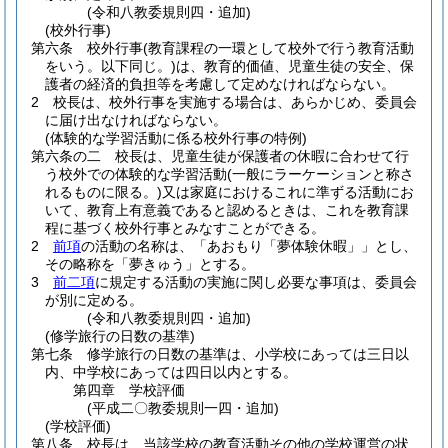
(令和八教委規則四・追加)
(校外行事)
第六条
校外行事
(教育課程の一環として校外で行う教育活動
をいう。以下同じ。)
は、教育的価値、児童生徒の安全、保
護者の経済的負担等を考慮して定めなければならない。
2
校長は、校外行事を実施する場合は、あらかじめ、委員会
に届け出なければならない。
(体験的な学習活動に係る校外行事の特例)
第六条の二
校長は、児童生徒が保護者の休暇に合わせて行
う校外での体験的な学習活動
(一般にラーケーションと称さ
れるものに限る。)
又は家庭におけるこれに準ずる活動にお
いて、教育上有意義であると認めるときは、これを教育課
程に基づく校外行事とみなすことができる。
2
前項
の活動の名称は、「あおもり「夢体験休暇」」とし、
その略称を「夢きゅう」とする。
3
前二項
に規定する活動の実施に関し必要な事項は、委員会
が別に定める。
(令和八教委規則四・追加)
(修学旅行の日数の基準)
第七条
修学旅行の日数の基準は、小学校にあっては三日以
内、中学校にあっては四日以内とする。
第四章
学校評価
(平成二〇教委規則一四・追加)
(学校評価)
第八条
校長は、当該学校の教育活動その他の学校運営の状