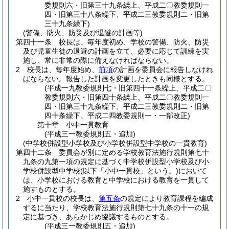
委規則六・旧第三十九条繰上、平成二〇教委規則一
四・旧第三十八条繰下、平成二三教委規則二・旧第
三十九条繰下)
(警備、防火、防災及び退避の計画等)
第四十一条
校長は、毎年度初め、学校の警備、防火、防災
及び児童生徒の退避の計画を立て、必要に応じて訓練を実
施し、常に非常の際に備えなければならない。
2
校長は、毎年度始め、
前項
の計画を委員会に報告しなけれ
ばならない。
報告した計画を変更したときも同様とする。
(平成一九教委規則七・旧第四十一条繰上、平成二〇
教委規則六・旧第四十条繰上、平成二〇教委規則一
四・旧第三十九条繰下、平成二三教委規則二・旧第
四十条繰下、平成二四教委規則一・一部改正)
第十章
小中一貫教育
(平成三一教委規則五・追加)
(中学校併設型小学校及び小学校併設型中学校の一貫教育)
第四十二条
委員会が別に定める学校教育法施行規則第七十
九条の九第一項の規定に基づく中学校併設型小学校及び小
学校併設型中学校
(以下「小中一貫校」という。)
において
は、小学校における教育と中学校における教育を一貫して
施すものとする。
2
小中一貫校の校長は、
第五条
の規定により教育課程を編成
するに当たり、学校教育法施行規則第七十九条の十一の規
定に基づき、あらかじめ協議するものとする。
(平成三一教委規則五・追加)