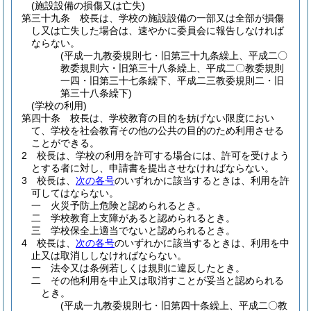
(施設設備の損傷又は亡失)
第三十九条
校長は、学校の施設設備の一部又は全部が損傷
し又は亡失した場合は、速やかに委員会に報告しなければ
ならない。
(平成一九教委規則七・旧第三十九条繰上、平成二〇
教委規則六・旧第三十八条繰上、平成二〇教委規則
一四・旧第三十七条繰下、平成二三教委規則二・旧
第三十八条繰下)
(学校の利用)
第四十条
校長は、学校教育の目的を妨げない限度におい
て、学校を社会教育その他の公共の目的のため利用させる
ことができる。
2
校長は、学校の利用を許可する場合には、許可を受けよう
とする者に対し、申請書を提出させなければならない。
3
校長は、
次の各号
のいずれかに該当するときは、利用を許
可してはならない。
一
火災予防上危険と認められるとき。
二
学校教育上支障があると認められるとき。
三
学校保全上適当でないと認められるとき。
4
校長は、
次の各号
のいずれかに該当するときは、利用を中
止又は取消ししなければならない。
一
法令又は条例若しくは規則に違反したとき。
二
その他利用を中止又は取消すことが妥当と認められる
とき。
(平成一九教委規則七・旧第四十条繰上、平成二〇教