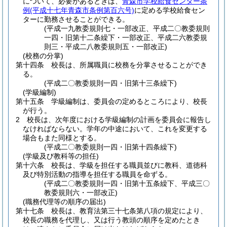
について、必要があるときは、
青森市学校給食センター条
例
(平成十七年青森市条例第百六号)
に定める学校給食セン
ターに勤務させることができる。
(平成一九教委規則七・一部改正、平成二〇教委規則
一四・旧第十二条繰下・一部改正、平成二六教委規
則三・平成二八教委規則五・一部改正)
(校務の分掌)
第十四条
校長は、所属職員に校務を分掌させることができ
る。
(平成二〇教委規則一四・旧第十三条繰下)
(学級編制)
第十五条
学級編制は、委員会の定めるところにより、校長
が行う。
2
校長は、次年度における学級編制の計画を委員会に報告し
なければならない。
学年の中途において、これを変更する
場合もまた同様とする。
(平成二〇教委規則一四・旧第十四条繰下)
(学級及び教科等の担任)
第十六条
校長は、学級を担任する職員並びに教科、道徳科
及び特別活動の指導を担任する職員を命ずる。
(平成二〇教委規則一四・旧第十五条繰下、平成三〇
教委規則六・一部改正)
(職務代理等の順序の届出)
第十七条
校長は、教育法第三十七条第八項の規定により、
校長の職務を代理し、又は行う教頭の順序を定めたとき