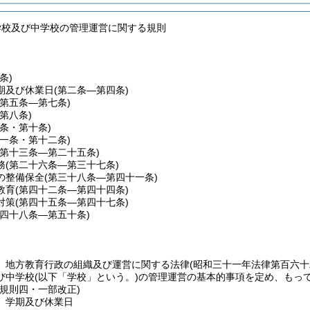
学校及び中学校の管理運営に関する規則
条)
期及び休業日
(第二条―第四条)
(第五条―第七条)
(第八条)
九条・第十条)
十一条・第十二条)
(第十三条―第二十五条)
務
(第二十六条―第三十七条)
の整備保全
(第三十八条―第四十一条)
教育
(第四十二条―第四十四条)
対策
(第四十五条―第四十七条)
第四十八条―第五十条)
、地方教育行政の組織及び運営に関する法律
(昭和三十一年法律第百六十
び中学校
(以下「学校」という。)
の管理運営の基本的事項を定め、もっ
委規則四・一部改正)
、学期及び休業日