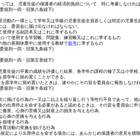
たっては、児童生徒の保護者の経済的負担について、特に考慮しなけれ
教委規則一四・旧第八条繰下)
育活動の一環として学年又は学級の児童生徒全員若しくは特定の児童生
には、委員会に届け出なければならない。
て使用する副読本又はこれに準ずるもの
おいて使用する学習帳、問題集、練習帳又はこれに準ずるもの
の他の長期休業中に使用する教材で
前号
に準ずるもの
教委規則一四・旧第九条繰下)
教委規則一四・旧第五章繰下)
児童生徒の平素の成績を評価した結果、各学年の課程の修了又は小学校
を原学年に留め置くことができる。
徒を原学年に留め置いたときは、速やかにその旨を委員会に報告しなけ
教委規則一四・旧第十条繰下)
次に掲げる行為の一又は二以上を繰り返し行う等性行不良であって、他
徒の出席停止を命ずる必要があると認めるときは、その旨を委員会に申
に傷害、心身の苦痛又は財産上の損失を与える行為
は心身の苦痛を与える行為
を損壊する行為
教育活動の実施を妨げる行為
の規定により出席停止を命ずる場合には、あらかじめ保護者の意見を聴