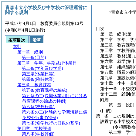
青森市立小学校及び中学校の管理運営に
関する規則
○青森市立小
平成17年4月1日 教育委員会規則第13号
目次
(令和8年4月1日施行)
第一章
総則
(第一
第二章
学年、学
条項目次
沿革
第三章
教育課程
本則
第四章
学校評価
第一章
総則
第五章
教材
(第
第一条
(目的)
第六章
就学
(第
第二章
学年、学期及び休業日
第七章
組織編制
第二条
(学年及び学期)
第八章
職員の服
第三条
(休業日等)
第九章
施設設備
第四条
(臨時休業)
第十章
小中一貫
第三章
教育課程
第十一章
不登校
第五条
(教育課程の編成)
第十二章
雑則
(
第五条の二
(長期休業明けにおける
附則
教育課程の編成の特例)
第一章
総則
第六条
(校外行事)
(目的)
第六条の二
(体験的な学習活動に係
第一条
この規則は
る校外行事の特例)
設置する小学校及
第七条
(修学旅行の日数の基準)
(令和四教
第四章
学校評価
第二章
学年
第八条
(学校評価)