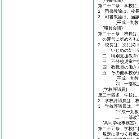
(司書教諭)
第二十二条
学校に
2
司書教諭は、校
3
司書教諭は、当
(平成一九
(職員会議)
第二十三条
校長は
の運営に努めるも
2
校長は、次に掲
一
いじめの防止
二
特別支援教育
三
不登校児童生
四
教職員の働き
五
その他学校が
(平成一九
四・一部改
(学校評議員)
第二十四条
学校に
2
学校評議員は、
3
学校評議員は、
(平成一九
二・一部改
(共同学校事務室)
第二十五条
学校に
規定に基づく複数