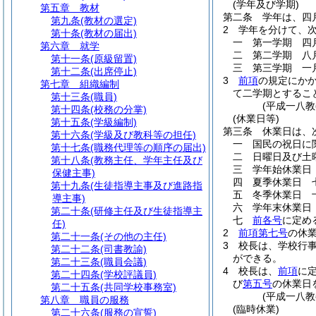
(学年及び学期)
第五章
教材
第二条
学年は、四
第九条
(教材の選定)
2
学年を分けて、
第十条
(教材の届出)
一
第一学期 四
第六章
就学
二
第二学期 八
第十一条
(原級留置)
三
第三学期 一
第十二条
(出席停止)
3
前項
の規定にか
第七章
組織編制
て二学期とするこ
第十三条
(職員)
(平成一八
第十四条
(校務の分掌)
(休業日等)
第十五条
(学級編制)
第三条
休業日は、
第十六条
(学級及び教科等の担任)
一
国民の祝日に
第十七条
(職務代理等の順序の届出)
二
日曜日及び土
第十八条
(教務主任、学年主任及び
三
学年始休業日
保健主事)
四
夏季休業日 
第十九条
(生徒指導主事及び進路指
五
冬季休業日 
導主事)
六
学年末休業日
第二十条
(研修主任及び生徒指導主
七
前各号
に定め
任)
2
前項第七号
の休
第二十一条
(その他の主任)
3
校長は、学校行
第二十二条
(司書教諭)
ができる。
第二十三条
(職員会議)
4
校長は、
前項
に
第二十四条
(学校評議員)
び
第五号
の休業日
第二十五条
(共同学校事務室)
(平成一八
第八章
職員の服務
(臨時休業)
第二十六条
(服務の宣誓)