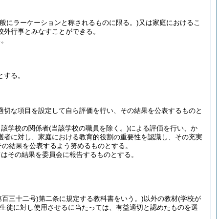
一般にラーケーションと称されるものに限る。)
又は家庭におけるこ
校外行事とみなすことができる。
る。
とする。
適切な項目を設定して自ら評価を行い、その結果を公表するものと
当該学校の関係者
(当該学校の職員を除く。)
による評価を行い、か
護者に対し、家庭における教育的役割の重要性を認識し、その充実
その結果を公表するよう努めるものとする。
てはその結果を委員会に報告するものとする。
第百三十二号)
第二条に規定する教科書をいう。)
以外の教材
(学校が
生徒に対し使用させるに当たっては、有益適切と認めたものを選