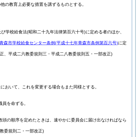
の他の教育上必要な措置を講ずるものとする。
及び学校給食法
(昭和二十九年法律第百六十号)
に定める者のほか、
青森市学校給食センター条例
(平成十七年青森市条例第百六号)
に定
正、平成二六教委規則三・平成二八教委規則五・一部改正)
途において、これを変更する場合もまた同様とする。
職員を命ずる。
教頭の順序を定めたときは、速やかに委員会に届け出なければなら
教委規則二・一部改正)