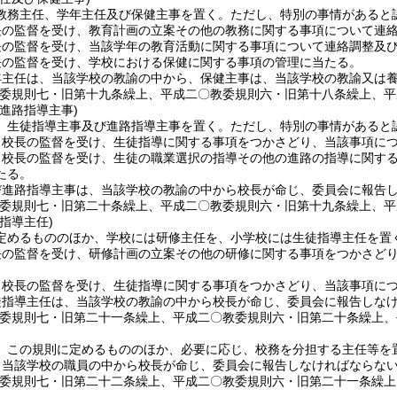
教務主任、学年主任及び保健主事を置く。
ただし、特別の事情があると
長の監督を受け、教育計画の立案その他の教務に関する事項について連
長の監督を受け、当該学年の教育活動に関する事項について連絡調整及
長の監督を受け、学校における保健に関する事項の管理に当たる。
年主任は、当該学校の教諭の中から、保健主事は、当該学校の教諭又は
教委規則七・旧第十九条繰上、平成二〇教委規則六・旧第十八条繰上、平
進路指導主事)
、生徒指導主事及び進路指導主事を置く。
ただし、特別の事情があると
、校長の監督を受け、生徒指導に関する事項をつかさどり、当該事項に
、校長の監督を受け、生徒の職業選択の指導その他の進路の指導に関す
たる。
び進路指導主事は、当該学校の教諭の中から校長が命じ、委員会に報告
教委規則七・旧第二十条繰上、平成二〇教委規則六・旧第十九条繰上、平
指導主任)
定めるもののほか、学校には研修主任を、小学校には生徒指導主任を置
長の監督を受け、研修計画の立案その他の研修に関する事項をつかさど
、校長の監督を受け、生徒指導に関する事項をつかさどり、当該事項に
徒指導主任は、当該学校の教諭の中から校長が命じ、委員会に報告しな
教委規則七・旧第二十一条繰上、平成二〇教委規則六・旧第二十条繰上、
、この規則に定めるもののほか、必要に応じ、校務を分担する主任等を
、当該学校の職員の中から校長が命じ、委員会に報告しなければならな
教委規則七・旧第二十二条繰上、平成二〇教委規則六・旧第二十一条繰上