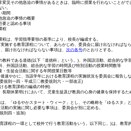
常変災その他急迫の事情があるときは、臨時に授業を行わないことがで
ない。
い期間
他急迫の事情の概要
必要と認める事項
課程
課程は、学習指導要領の基準により、校長が編成する。
に実施する教育課程について、あらかじめ、委員会に届け出なければな
り、届け出なければならない事項は、
次の各号
のとおりとする。
の教科である道徳
(以下「道徳科」という。)
、外国語活動、総合的な学
科、外国語活動、総合的な学習の時間及び特別活動の授業時間数等
童・生徒会活動に関する年間授業日数等
了後速やかに、当該学年における教育課程の実施状況を委員会に報告し
教委規則一四・平成三〇教委規則六・一部改正)
おける教育課程の編成の特例)
、長期休業明けにおいて、児童生徒及び教員の心身の健康を保持するた
称は、「ゆるやかスタート・ウィーク」とし、その略称を「ゆるスタ」
る活動の実施に関し必要な事項は、委員会が別に定める。
規則四・追加)
教育課程の一環として校外で行う教育活動をいう。以下同じ。)
は、教育