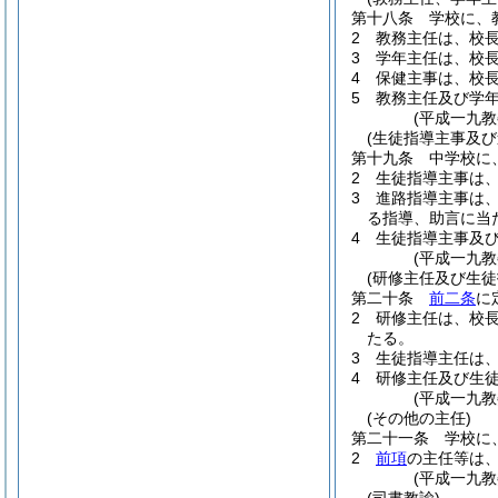
第十八条
学校に、
2
教務主任は、校
3
学年主任は、校
4
保健主事は、校
5
教務主任及び学
(平成一九
(生徒指導主事及び
第十九条
中学校に
2
生徒指導主事は
3
進路指導主事は
る指導、助言に当
4
生徒指導主事及
(平成一九
(研修主任及び生徒
第二十条
前二条
に
2
研修主任は、校
たる。
3
生徒指導主任は
4
研修主任及び生
(平成一九
(その他の主任)
第二十一条
学校に
2
前項
の主任等は
(平成一九