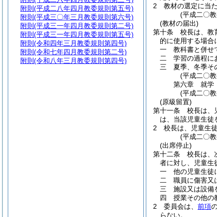
2
教材の選定に当
附則
(平成二八年四月教委規則第五号)
(平成二〇
附則
(平成三〇年三月教委規則第六号)
(教材の届出)
附則
(平成三一年四月教委規則第二号)
第十条
校長は、教
附則
(平成三一年四月教委規則第五号)
的に使用する場合
附則
(令和四年三月教委規則第四号)
一
教科書と併せ
附則
(令和七年四月教委規則第二号)
二
学習の過程に
附則
(令和八年三月教委規則第四号)
三
夏季、冬季そ
(平成二〇
第六章
就学
(平成二〇
(原級留置)
第十一条
校長は、
は、当該児童生徒
2
校長は、児童生
(平成二〇
(出席停止)
第十二条
校長は、
者に対し、児童生
一
他の児童生徒
二
職員に傷害又
三
施設又は設備
四
授業その他の
2
委員会は、
前項
らない。