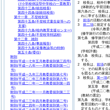
2
校長は、校外行
び小学校併設型中学校の一貫教育)
(体験的な学習活動
第四十三条
(統括校長)
第六条の二
校長は
第四十四条
(副統括校長)
れに準ずる活動に
第十一章
不登校対策
2
前項
の活動の名
第四十五条
(不登校児童生徒等への
3
前二項
に規定す
支援)
(令和八教委
第四十六条
(校内教育支援センター)
(修学旅行の日数の
第四十七条
(不登校等特認校)
第七条
修学旅行の
第十二章
雑則
第四章
学校
第四十八条
(事故報告)
(平成二〇
第四十九条
(栄養教諭等の特例)
(学校評価)
第五十条
(委任)
第八条
校長は、当
附則
する。
附則
(平成一七年五月教委規則第三四号)
2
校長は、
前項
の
附則
(平成一八年一一月教委規則第一〇
つ、その結果を公
号)
を図るための家庭
附則
(平成一九年三月教委規則第七号)
3
校長は、
第一項
附則
(平成二〇年三月教委規則第六号)
(平成二〇
附則
(平成二〇年一二月教委規則第一四
第五章
教材
号)
(平成二〇
附則
(平成二二年一一月教委規則第二三
(教材の選定)
号)
第九条
校長は、学
附則
(平成二三年四月教委規則第二号)
教育活動の一環と
附則
(平成二四年一月教委規則第一号)
定するものとする
附則
(平成二六年四月教委規則第三号)