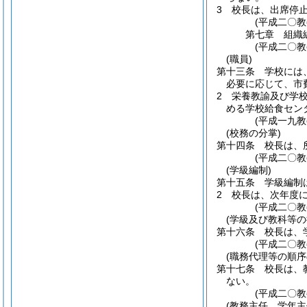
3
校長は、出席停
(平成二〇
第七章
組織
(平成二〇
(職員)
第十三条
学校には
必要に応じて、市
2
栄養教諭及び学
める学校給食セン
(平成一九
(校務の分掌)
第十四条
校長は、
(平成二〇
(学級編制)
第十五条
学級編制
2
校長は、次年度
(平成二〇
(学級及び教科等の
第十六条
校長は、
(平成二〇
(職務代理等の順序
第十七条
校長は、
ない。
(平成二〇
(教務主任、学年主