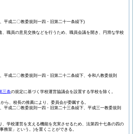
、平成二〇教委規則一四・旧第二十一条繰下)
進、職員の意見交換などを行うため、職員会議を開き、円滑な学校
上、平成二〇教委規則一四・旧第二十二条繰下、令和八教委規則
第三条
の規定に基づく学校運営協議会を設置する学校を除く。
ちから、校長の推薦により、委員会が委嘱する。
上、平成二〇教委規則一四・旧第二十三条繰下、平成三一教委規則
り、学校運営を支える機能を充実させるため、法第四十七条の四の
事務室」という。)
を置くことができる。