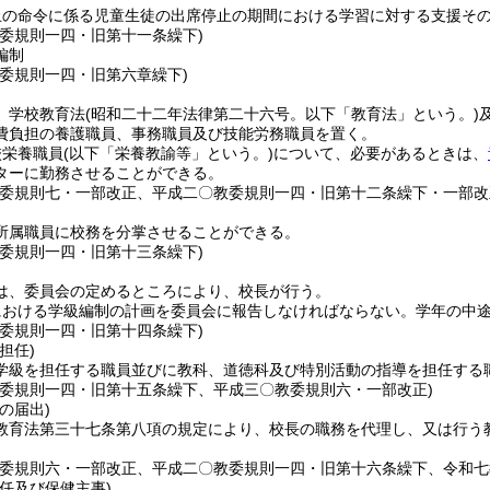
止の命令に係る児童生徒の出席停止の期間における学習に対する支援そ
教委規則一四・旧第十一条繰下)
編制
教委規則一四・旧第六章繰下)
、学校教育法
(昭和二十二年法律第二十六号。以下「教育法」という。)
費負担の養護職員、事務職員及び技能労務職員を置く。
校栄養職員
(以下「栄養教諭等」という。)
について、必要があるときは、
ターに勤務させることができる。
教委規則七・一部改正、平成二〇教委規則一四・旧第十二条繰下・一部改
所属職員に校務を分掌させることができる。
教委規則一四・旧第十三条繰下)
は、委員会の定めるところにより、校長が行う。
における学級編制の計画を委員会に報告しなければならない。
学年の中
教委規則一四・旧第十四条繰下)
担任)
学級を担任する職員並びに教科、道徳科及び特別活動の指導を担任する
教委規則一四・旧第十五条繰下、平成三〇教委規則六・一部改正)
の届出)
教育法第三十七条第八項の規定により、校長の職務を代理し、又は行う
教委規則六・一部改正、平成二〇教委規則一四・旧第十六条繰下、令和七
任及び保健主事)