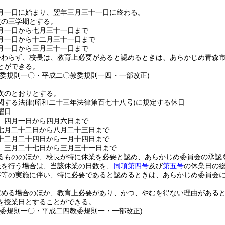
月一日に始まり、翌年三月三十一日に終わる。
次の三学期とする。
月一日から七月三十一日まで
月一日から十二月三十一日まで
月一日から三月三十一日まで
かわらず、校長は、教育上必要があると認めるときは、あらかじめ青森
とができる。
教委規則一〇・平成二〇教委規則一四・一部改正)
次のとおりとする。
関する法律
(昭和二十三年法律第百七十八号)
に規定する休日
曜日
 四月一日から四月六日まで
七月二十二日から八月二十三日まで
十二月二十四日から一月十四日まで
 三月二十七日から三月三十一日まで
るもののほか、校長が特に休業を必要と認め、あらかじめ委員会の承認
業を行う場合は、当該休業の日数を、
同項第四号
及び
第五号
の休業日の
事等の実施に伴い、特に必要であると認めるときは、あらかじめ委員会
定める場合のほか、教育上必要があり、かつ、やむを得ない理由がある
を授業日とすることができる。
教委規則一〇・平成二四教委規則一・一部改正)