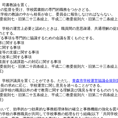
、司書教諭を置く。
長の監督を受け、学校図書館の専門的職務をつかさどる。
該学校の教諭の中から校長が命じ、委員会に報告しなければならない。
教委規則七・旧第二十三条繰上、平成二〇教委規則六・旧第二十二条繰上
、学校の運営上必要と認めたときは、職員間の意思疎通、共通理解の促
のとする。
げる事項を専門的に協議するための会議を置くものとする。
等に関する事項
に関する事項
徒等の支援に関する事項
方改革に関する事項
直面する諸課題への対応に関する事項
教委規則七・旧第二十四条繰上、平成二〇教委規則六・旧第二十三条繰
正)
、学校評議員を置くことができる。
ただし、
青森市学校運営協議会規則
校長の求めに応じ、学校運営に関し意見を述べることができる。
当該学校の職員以外の者で教育に関する理解及び識見を有するもののう
教委規則七・旧第二十五条繰上、平成二〇教委規則六・旧第二十四条繰
正)
おいて、効率的かつ効果的な事務処理体制の確立と事務機能の強化を図
の学校の事務職員が共同して学校事務の処理を行う組織
(以下「共同学校