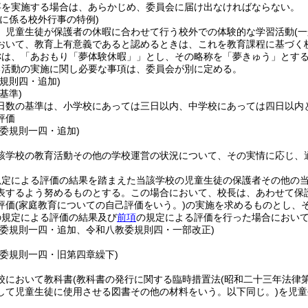
事を実施する場合は、あらかじめ、委員会に届け出なければならない。
に係る校外行事の特例)
、児童生徒が保護者の休暇に合わせて行う校外での体験的な学習活動
(
おいて、教育上有意義であると認めるときは、これを教育課程に基づく
称は、「あおもり「夢体験休暇」」とし、その略称を「夢きゅう」とす
る活動の実施に関し必要な事項は、委員会が別に定める。
規則四・追加)
基準)
日数の基準は、小学校にあっては三日以内、中学校にあっては四日以内
評価
教委規則一四・追加)
該学校の教育活動その他の学校運営の状況について、その実情に応じ、
規定による評価の結果を踏まえた当該学校の児童生徒の保護者その他の
表するよう努めるものとする。
この場合において、校長は、あわせて保
評価
(家庭教育についての自己評価をいう。)
の実施を求めるものとし、
の規定による評価の結果及び
前項
の規定による評価を行った場合におい
教委規則一四・追加、令和八教委規則四・一部改正)
教委規則一四・旧第四章繰下)
校において教科書
(教科書の発行に関する臨時措置法
(昭和二十三年法律
して児童生徒に使用させる図書その他の材料をいう。以下同じ。)
を児童
。