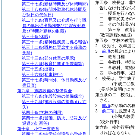
第四条
校長は、非
第二十七条
(勤務時間及び休憩時間)
告しなければなら
第二十八条
(時間外勤務代休時間及
一
授業を行わな
び休日の代休日)
二
非常変災その
第二十九条
(育児又は介護を行う職
三
その他校長が
員の早出遅出勤務並びに深夜勤務
第三章
教育
及び時間外勤務の制限)
(教育課程の編成)
第三十条
(休暇)
第五条
学校の教育
第三十一条
(精神性疾患に係る報告)
2
校長は、次年度
第三十二条
(職務に専念する義務の
3
前項
の規定によ
免除)
一
教育目標
第三十三条
(部分休業の承認)
二
各教科、特別
第三十四条
(教育に関する兼職等)
三
各教科、道徳
第三十五条
(出張)
四
学校行事、児
第三十六条
(私事旅行)
4
校長は、学年終
第三十七条
(時間外、休日勤務及び
(平成二〇
宿日直)
(長期休業明けに
第九章
施設設備の整備保全
第五条の二
校長は
第三十八条
(施設設備の整備保全)
きる。
第三十九条
(施設設備の損傷又は亡
2
前項
の活動の名
失)
3
前二項
に規定す
第四十条
(学校の利用)
(令和八教委
第四十一条
(警備、防火、防災及び
(校外行事)
退避の計画等)
第六条
校外行事
(
第十章
小中一貫教育
ければならない。
第四十二条
(中学校併設型小学校及