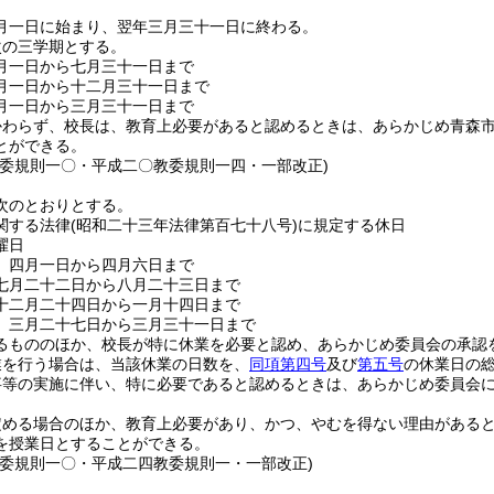
月一日に始まり、翌年三月三十一日に終わる。
次の三学期とする。
月一日から七月三十一日まで
月一日から十二月三十一日まで
月一日から三月三十一日まで
かわらず、校長は、教育上必要があると認めるときは、あらかじめ青森
とができる。
教委規則一〇・平成二〇教委規則一四・一部改正)
次のとおりとする。
関する法律
(昭和二十三年法律第百七十八号)
に規定する休日
曜日
 四月一日から四月六日まで
七月二十二日から八月二十三日まで
十二月二十四日から一月十四日まで
 三月二十七日から三月三十一日まで
るもののほか、校長が特に休業を必要と認め、あらかじめ委員会の承認
業を行う場合は、当該休業の日数を、
同項第四号
及び
第五号
の休業日の
事等の実施に伴い、特に必要であると認めるときは、あらかじめ委員会
定める場合のほか、教育上必要があり、かつ、やむを得ない理由がある
を授業日とすることができる。
教委規則一〇・平成二四教委規則一・一部改正)