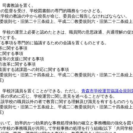
、司書教諭を置く。
長の監督を受け、学校図書館の専門的職務をつかさどる。
該学校の教諭の中から校長が命じ、委員会に報告しなければならない。
教委規則七・旧第二十三条繰上、平成二〇教委規則六・旧第二十二条繰上
、学校の運営上必要と認めたときは、職員間の意思疎通、共通理解の促
のとする。
げる事項を専門的に協議するための会議を置くものとする。
等に関する事項
に関する事項
徒等の支援に関する事項
方改革に関する事項
直面する諸課題への対応に関する事項
教委規則七・旧第二十四条繰上、平成二〇教委規則六・旧第二十三条繰
正)
、学校評議員を置くことができる。
ただし、
青森市学校運営協議会規則
校長の求めに応じ、学校運営に関し意見を述べることができる。
当該学校の職員以外の者で教育に関する理解及び識見を有するもののう
教委規則七・旧第二十五条繰上、平成二〇教委規則六・旧第二十四条繰
正)
おいて、効率的かつ効果的な事務処理体制の確立と事務機能の強化を図
の学校の事務職員が共同して学校事務の処理を行う組織
(以下「共同学校