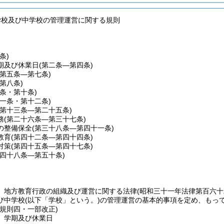
学校及び中学校の管理運営に関する規則
条)
期及び休業日
(第二条―第四条)
(第五条―第七条)
(第八条)
九条・第十条)
十一条・第十二条)
(第十三条―第二十五条)
務
(第二十六条―第三十七条)
の整備保全
(第三十八条―第四十一条)
教育
(第四十二条―第四十四条)
対策
(第四十五条―第四十七条)
第四十八条―第五十条)
、地方教育行政の組織及び運営に関する法律
(昭和三十一年法律第百六十
び中学校
(以下「学校」という。)
の管理運営の基本的事項を定め、もっ
委規則四・一部改正)
、学期及び休業日