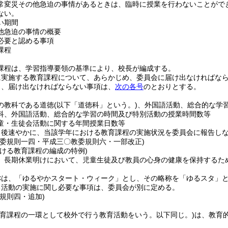
常変災その他急迫の事情があるときは、臨時に授業を行わないことがで
ない。
い期間
他急迫の事情の概要
必要と認める事項
課程
課程は、学習指導要領の基準により、校長が編成する。
に実施する教育課程について、あらかじめ、委員会に届け出なければな
り、届け出なければならない事項は、
次の各号
のとおりとする。
の教科である道徳
(以下「道徳科」という。)
、外国語活動、総合的な学
科、外国語活動、総合的な学習の時間及び特別活動の授業時間数等
童・生徒会活動に関する年間授業日数等
了後速やかに、当該学年における教育課程の実施状況を委員会に報告し
教委規則一四・平成三〇教委規則六・一部改正)
おける教育課程の編成の特例)
、長期休業明けにおいて、児童生徒及び教員の心身の健康を保持するた
称は、「ゆるやかスタート・ウィーク」とし、その略称を「ゆるスタ」
る活動の実施に関し必要な事項は、委員会が別に定める。
規則四・追加)
教育課程の一環として校外で行う教育活動をいう。以下同じ。)
は、教育