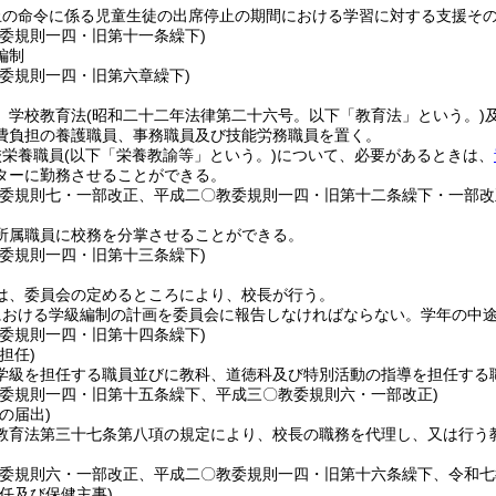
止の命令に係る児童生徒の出席停止の期間における学習に対する支援そ
教委規則一四・旧第十一条繰下)
編制
教委規則一四・旧第六章繰下)
、学校教育法
(昭和二十二年法律第二十六号。以下「教育法」という。)
費負担の養護職員、事務職員及び技能労務職員を置く。
校栄養職員
(以下「栄養教諭等」という。)
について、必要があるときは、
ターに勤務させることができる。
教委規則七・一部改正、平成二〇教委規則一四・旧第十二条繰下・一部改
所属職員に校務を分掌させることができる。
教委規則一四・旧第十三条繰下)
は、委員会の定めるところにより、校長が行う。
における学級編制の計画を委員会に報告しなければならない。
学年の中
教委規則一四・旧第十四条繰下)
担任)
学級を担任する職員並びに教科、道徳科及び特別活動の指導を担任する
教委規則一四・旧第十五条繰下、平成三〇教委規則六・一部改正)
の届出)
教育法第三十七条第八項の規定により、校長の職務を代理し、又は行う
教委規則六・一部改正、平成二〇教委規則一四・旧第十六条繰下、令和七
任及び保健主事)