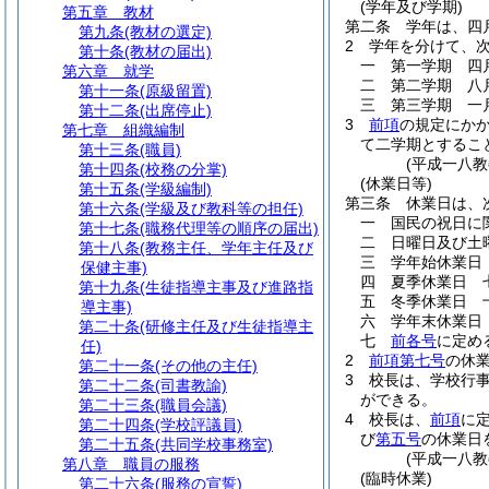
(学年及び学期)
第五章
教材
第二条
学年は、四
第九条
(教材の選定)
2
学年を分けて、
第十条
(教材の届出)
一
第一学期 四
第六章
就学
二
第二学期 八
第十一条
(原級留置)
三
第三学期 一
第十二条
(出席停止)
3
前項
の規定にか
第七章
組織編制
て二学期とするこ
第十三条
(職員)
(平成一八
第十四条
(校務の分掌)
(休業日等)
第十五条
(学級編制)
第三条
休業日は、
第十六条
(学級及び教科等の担任)
一
国民の祝日に
第十七条
(職務代理等の順序の届出)
二
日曜日及び土
第十八条
(教務主任、学年主任及び
三
学年始休業日
保健主事)
四
夏季休業日 
第十九条
(生徒指導主事及び進路指
五
冬季休業日 
導主事)
六
学年末休業日
第二十条
(研修主任及び生徒指導主
七
前各号
に定め
任)
2
前項第七号
の休
第二十一条
(その他の主任)
3
校長は、学校行
第二十二条
(司書教諭)
ができる。
第二十三条
(職員会議)
4
校長は、
前項
に
第二十四条
(学校評議員)
び
第五号
の休業日
第二十五条
(共同学校事務室)
(平成一八
第八章
職員の服務
(臨時休業)
第二十六条
(服務の宣誓)