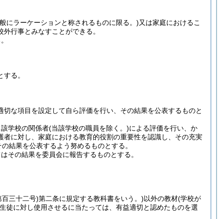
一般にラーケーションと称されるものに限る。)
又は家庭におけるこ
校外行事とみなすことができる。
る。
とする。
適切な項目を設定して自ら評価を行い、その結果を公表するものと
当該学校の関係者
(当該学校の職員を除く。)
による評価を行い、か
護者に対し、家庭における教育的役割の重要性を認識し、その充実
その結果を公表するよう努めるものとする。
てはその結果を委員会に報告するものとする。
第百三十二号)
第二条に規定する教科書をいう。)
以外の教材
(学校が
生徒に対し使用させるに当たっては、有益適切と認めたものを選