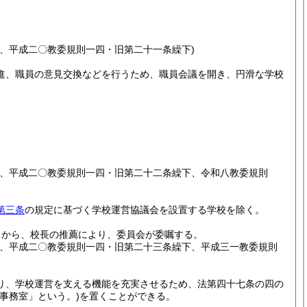
、平成二〇教委規則一四・旧第二十一条繰下)
進、職員の意見交換などを行うため、職員会議を開き、円滑な学校
上、平成二〇教委規則一四・旧第二十二条繰下、令和八教委規則
第三条
の規定に基づく学校運営協議会を設置する学校を除く。
ちから、校長の推薦により、委員会が委嘱する。
上、平成二〇教委規則一四・旧第二十三条繰下、平成三一教委規則
り、学校運営を支える機能を充実させるため、法第四十七条の四の
事務室」という。)
を置くことができる。