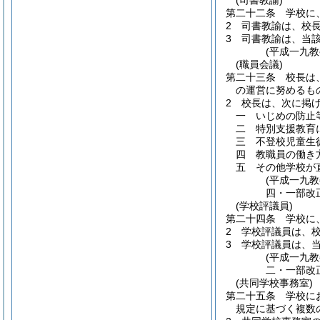
(司書教諭)
第二十二条
学校に
2
司書教諭は、校
3
司書教諭は、当
(平成一九
(職員会議)
第二十三条
校長は
の運営に努めるも
2
校長は、次に掲
一
いじめの防止
二
特別支援教育
三
不登校児童生
四
教職員の働き
五
その他学校が
(平成一九
四・一部改
(学校評議員)
第二十四条
学校に
2
学校評議員は、
3
学校評議員は、
(平成一九
二・一部改
(共同学校事務室)
第二十五条
学校に
規定に基づく複数