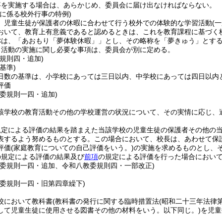
事を実施する場合は、あらかじめ、委員会に届け出なければならない。
に係る校外行事の特例)
、児童生徒が保護者の休暇に合わせて行う校外での体験的な学習活動
(
おいて、教育上有意義であると認めるときは、これを教育課程に基づく
称は、「あおもり「夢体験休暇」」とし、その略称を「夢きゅう」とす
る活動の実施に関し必要な事項は、委員会が別に定める。
規則四・追加)
基準)
日数の基準は、小学校にあっては三日以内、中学校にあっては四日以内
評価
教委規則一四・追加)
該学校の教育活動その他の学校運営の状況について、その実情に応じ、
規定による評価の結果を踏まえた当該学校の児童生徒の保護者その他の
表するよう努めるものとする。
この場合において、校長は、あわせて保
評価
(家庭教育についての自己評価をいう。)
の実施を求めるものとし、
の規定による評価の結果及び
前項
の規定による評価を行った場合におい
教委規則一四・追加、令和八教委規則四・一部改正)
教委規則一四・旧第四章繰下)
校において教科書
(教科書の発行に関する臨時措置法
(昭和二十三年法律
して児童生徒に使用させる図書その他の材料をいう。以下同じ。)
を児童
。