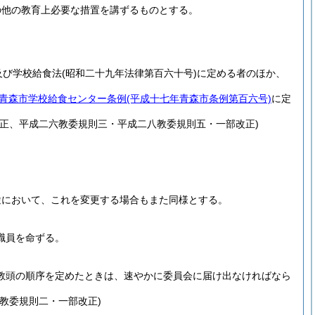
の他の教育上必要な措置を講ずるものとする。
及び学校給食法
(昭和二十九年法律第百六十号)
に定める者のほか、
青森市学校給食センター条例
(平成十七年青森市条例第百六号)
に定
正、平成二六教委規則三・平成二八教委規則五・一部改正)
途において、これを変更する場合もまた同様とする。
職員を命ずる。
教頭の順序を定めたときは、速やかに委員会に届け出なければなら
教委規則二・一部改正)