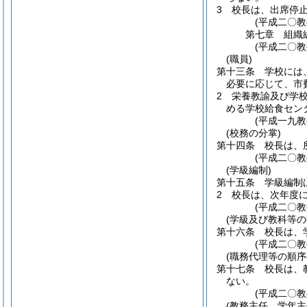
3
校長は、出席停
(平成二〇
第七章
組織
(平成二〇
(職員)
第十三条
学校には
必要に応じて、市
2
栄養教諭及び学
める学校給食セン
(平成一九
(校務の分掌)
第十四条
校長は、
(平成二〇
(学級編制)
第十五条
学級編制
2
校長は、次年度
(平成二〇
(学級及び教科等の
第十六条
校長は、
(平成二〇
(職務代理等の順序
第十七条
校長は、
ない。
(平成二〇
(教務主任、学年主