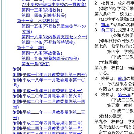
2
校長は、校外行
び小学校併設型中学校の一貫教育)
(体験的な学習活動
第四十三条
(統括校長)
第六条の二
校長は
第四十四条
(副統括校長)
れに準ずる活動に
第十一章
不登校対策
2
前項
の活動の名
第四十五条
(不登校児童生徒等への
3
前二項
に規定す
支援)
(令和八教委
第四十六条
(校内教育支援センター)
(修学旅行の日数の
第四十七条
(不登校等特認校)
第七条
修学旅行の
第十二章
雑則
第四章
学校
第四十八条
(事故報告)
(平成二〇
第四十九条
(栄養教諭等の特例)
(学校評価)
第五十条
(委任)
第八条
校長は、当
附則
する。
附則
(平成一七年五月教委規則第三四号)
2
校長は、
前項
の
附則
(平成一八年一一月教委規則第一〇
つ、その結果を公
号)
を図るための家庭
附則
(平成一九年三月教委規則第七号)
3
校長は、
第一項
附則
(平成二〇年三月教委規則第六号)
(平成二〇
附則
(平成二〇年一二月教委規則第一四
第五章
教材
号)
(平成二〇
附則
(平成二二年一一月教委規則第二三
(教材の選定)
号)
第九条
校長は、学
附則
(平成二三年四月教委規則第二号)
教育活動の一環と
附則
(平成二四年一月教委規則第一号)
定するものとする
附則
(平成二六年四月教委規則第三号)