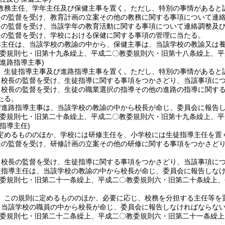
教務主任、学年主任及び保健主事を置く。
ただし、特別の事情があると
長の監督を受け、教育計画の立案その他の教務に関する事項について連
長の監督を受け、当該学年の教育活動に関する事項について連絡調整及
長の監督を受け、学校における保健に関する事項の管理に当たる。
年主任は、当該学校の教諭の中から、保健主事は、当該学校の教諭又は
教委規則七・旧第十九条繰上、平成二〇教委規則六・旧第十八条繰上、平
進路指導主事)
、生徒指導主事及び進路指導主事を置く。
ただし、特別の事情があると
、校長の監督を受け、生徒指導に関する事項をつかさどり、当該事項に
、校長の監督を受け、生徒の職業選択の指導その他の進路の指導に関す
たる。
び進路指導主事は、当該学校の教諭の中から校長が命じ、委員会に報告
教委規則七・旧第二十条繰上、平成二〇教委規則六・旧第十九条繰上、平
指導主任)
定めるもののほか、学校には研修主任を、小学校には生徒指導主任を置
長の監督を受け、研修計画の立案その他の研修に関する事項をつかさど
、校長の監督を受け、生徒指導に関する事項をつかさどり、当該事項に
徒指導主任は、当該学校の教諭の中から校長が命じ、委員会に報告しな
教委規則七・旧第二十一条繰上、平成二〇教委規則六・旧第二十条繰上、
、この規則に定めるもののほか、必要に応じ、校務を分担する主任等を
、当該学校の職員の中から校長が命じ、委員会に報告しなければならな
教委規則七・旧第二十二条繰上、平成二〇教委規則六・旧第二十一条繰上