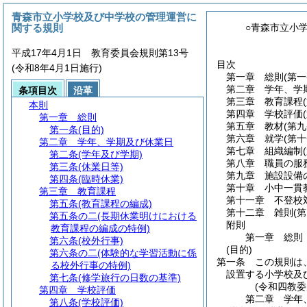
青森市立小学校及び中学校の管理運営に
関する規則
○青森市立小
平成17年4月1日 教育委員会規則第13号
目次
(令和8年4月1日施行)
第一章
総則
(第一
第二章
学年、学
条項目次
沿革
第三章
教育課程
本則
第四章
学校評価
第一章
総則
第五章
教材
(第
第一条
(目的)
第六章
就学
(第
第二章
学年、学期及び休業日
第七章
組織編制
第二条
(学年及び学期)
第八章
職員の服
第三条
(休業日等)
第九章
施設設備
第四条
(臨時休業)
第十章
小中一貫
第三章
教育課程
第十一章
不登校
第五条
(教育課程の編成)
第十二章
雑則
(
第五条の二
(長期休業明けにおける
附則
教育課程の編成の特例)
第一章
総則
第六条
(校外行事)
(目的)
第六条の二
(体験的な学習活動に係
第一条
この規則は
る校外行事の特例)
設置する小学校及
第七条
(修学旅行の日数の基準)
(令和四教
第四章
学校評価
第二章
学年
第八条
(学校評価)