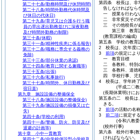
第四条
校長は、非
第二十七条
(勤務時間及び休憩時間)
告しなければなら
第二十八条
(時間外勤務代休時間及
一
授業を行わな
び休日の代休日)
二
非常変災その
第二十九条
(育児又は介護を行う職
三
その他校長が
員の早出遅出勤務並びに深夜勤務
第三章
教育
及び時間外勤務の制限)
(教育課程の編成)
第三十条
(休暇)
第五条
学校の教育
第三十一条
(精神性疾患に係る報告)
2
校長は、次年度
第三十二条
(職務に専念する義務の
3
前項
の規定によ
免除)
一
教育目標
第三十三条
(部分休業の承認)
二
各教科、特別
第三十四条
(教育に関する兼職等)
三
各教科、道徳
第三十五条
(出張)
四
学校行事、児
第三十六条
(私事旅行)
4
校長は、学年終
第三十七条
(時間外、休日勤務及び
(平成二〇
宿日直)
(長期休業明けに
第九章
施設設備の整備保全
第五条の二
校長は
第三十八条
(施設設備の整備保全)
きる。
第三十九条
(施設設備の損傷又は亡
2
前項
の活動の名
失)
3
前二項
に規定す
第四十条
(学校の利用)
(令和八教委
第四十一条
(警備、防火、防災及び
(校外行事)
退避の計画等)
第六条
校外行事
(
第十章
小中一貫教育
ければならない。
第四十二条
(中学校併設型小学校及