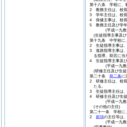
第十八条
学校に、
2
教務主任は、校
3
学年主任は、校
4
保健主事は、校
5
教務主任及び学
(平成一九
(生徒指導主事及び
第十九条
中学校に
2
生徒指導主事は
3
進路指導主事は
る指導、助言に当
4
生徒指導主事及
(平成一九
(研修主任及び生徒
第二十条
前二条
に
2
研修主任は、校
たる。
3
生徒指導主任は
4
研修主任及び生
(平成一九
(その他の主任)
第二十一条
学校に
2
前項
の主任等は
(平成一九