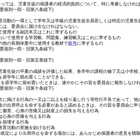
たっては、児童生徒の保護者の経済的負担について、特に考慮しなけれ
教委規則一四・旧第八条繰下)
育活動の一環として学年又は学級の児童生徒全員若しくは特定の児童生
には、委員会に届け出なければならない。
て使用する副読本又はこれに準ずるもの
おいて使用する学習帳、問題集、練習帳又はこれに準ずるもの
の他の長期休業中に使用する教材で
前号
に準ずるもの
教委規則一四・旧第九条繰下)
教委規則一四・旧第五章繰下)
児童生徒の平素の成績を評価した結果、各学年の課程の修了又は小学校
を原学年に留め置くことができる。
徒を原学年に留め置いたときは、速やかにその旨を委員会に報告しなけ
教委規則一四・旧第十条繰下)
次に掲げる行為の一又は二以上を繰り返し行う等性行不良であって、他
徒の出席停止を命ずる必要があると認めるときは、その旨を委員会に申
に傷害、心身の苦痛又は財産上の損失を与える行為
は心身の苦痛を与える行為
を損壊する行為
教育活動の実施を妨げる行為
の規定により出席停止を命ずる場合には、あらかじめ保護者の意見を聴