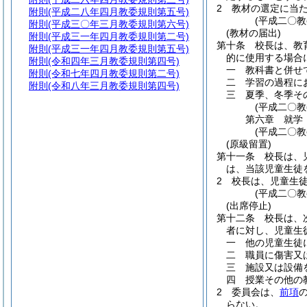
2
教材の選定に当
附則
(平成二八年四月教委規則第五号)
(平成二〇
附則
(平成三〇年三月教委規則第六号)
(教材の届出)
附則
(平成三一年四月教委規則第二号)
第十条
校長は、教
附則
(平成三一年四月教委規則第五号)
的に使用する場合
附則
(令和四年三月教委規則第四号)
一
教科書と併せ
附則
(令和七年四月教委規則第二号)
二
学習の過程に
附則
(令和八年三月教委規則第四号)
三
夏季、冬季そ
(平成二〇
第六章
就学
(平成二〇
(原級留置)
第十一条
校長は、
は、当該児童生徒
2
校長は、児童生
(平成二〇
(出席停止)
第十二条
校長は、
者に対し、児童生
一
他の児童生徒
二
職員に傷害又
三
施設又は設備
四
授業その他の
2
委員会は、
前項
らない。