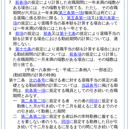
7
前各項
の規定により計算した在職期間に一年未満の端数が
ある場合には、その端数を切り捨てる。
ただし、その在職
期間が六月以上一年未満
(
第三条第一項
(傷病又は死亡によ
る退職に係る部分に限る。)
、
第五条第一項
又は
第六条第一
項
の規定により退職手当の基本額を計算する場合にあって
は一年未満)
の場合にはこれを一年とする。
8
前項
の規定は、
前条
又は
第十七条
の規定により退職手当の
額を計算する場合における勤続期間の計算については、適
用しない。
9
第十七条
の規定により退職手当の額を計算する場合におけ
る勤続期間の計算については、
前各項
の規定により計算し
た在職期間に一月未満の端数がある場合には、その端数は
切り捨てる。
(平成一八条例一七・平成二二条例八・一部改正)
(勤続期間の計算の特例)
第十二条
次の各号
に掲げる者に対する退職手当の算定の基
礎となる勤続期間の計算については、
当該各号
に掲げる期
間は、
前条第一項
に規定する職員としての引き続いた在職
期間とみなす。
一
第二条第二項
に規定する者 その者の
同項
に規定する
勤務した月が引き続いて十二月を超えるに至るまでのそ
の引き続いて勤務した期間
二
第二条第二項
に規定する者以外の常時勤務に服するこ
とを要しない者のうち、
同項
に規定する勤務した日が引
き続いて十二月を超えるに至るまでの間に引き続いて職