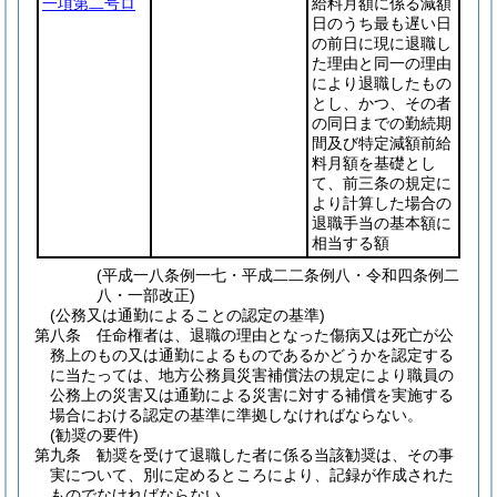
一項第二号ロ
給料月額に係る減額
日のうち最も遅い日
の前日に現に退職し
た理由と同一の理由
により退職したもの
とし、かつ、その者
の同日までの勤続期
間及び特定減額前給
料月額を基礎とし
て、前三条の規定に
より計算した場合の
退職手当の基本額に
相当する額
(平成一八条例一七・平成二二条例八・令和四条例二
八・一部改正)
(公務又は通勤によることの認定の基準)
第八条
任命権者は、退職の理由となった傷病又は死亡が公
務上のもの又は通勤によるものであるかどうかを認定する
に当たっては、地方公務員災害補償法の規定により職員の
公務上の災害又は通勤による災害に対する補償を実施する
場合における認定の基準に準拠しなければならない。
(勧奨の要件)
第九条
勧奨を受けて退職した者に係る当該勧奨は、その事
実について、別に定めるところにより、記録が作成された
ものでなければならない。