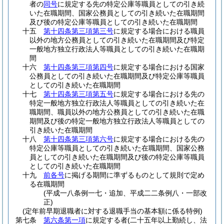
者の
同号
に規定する先の特定公庫等職員としての引き続
いた在職期間、国家公務員としての引き続いた在職期間
及び後の特定公庫等職員としての引き続いた在職期間
十五
第十四条第三項第三号
に規定する場合における職員
以外の地方公務員としての引き続いた在職期間及び特定
一般地方独立行政法人等職員としての引き続いた在職期
間
十六
第十四条第三項第四号
に規定する場合における国家
公務員としての引き続いた在職期間及び特定公庫等職員
としての引き続いた在職期間
十七
第十四条第三項第五号
に規定する場合における先の
特定一般地方独立行政法人等職員としての引き続いた在
職期間、職員以外の地方公務員としての引き続いた在職
期間及び後の特定一般地方独立行政法人等職員としての
引き続いた在職期間
十八
第十四条第三項第六号
に規定する場合における先の
特定公庫等職員としての引き続いた在職期間、国家公務
員としての引き続いた在職期間及び後の特定公庫等職員
としての引き続いた在職期間
十九
前各号
に掲げる期間に準ずるものとして規則で定め
る在職期間
(平成一八条例一七・追加、平成二二条例八・一部改
正)
(定年前早期退職者に対する退職手当の基本額に係る特例)
第七条
第六条第一項
に規定する者
(二十五年以上勤続し、法