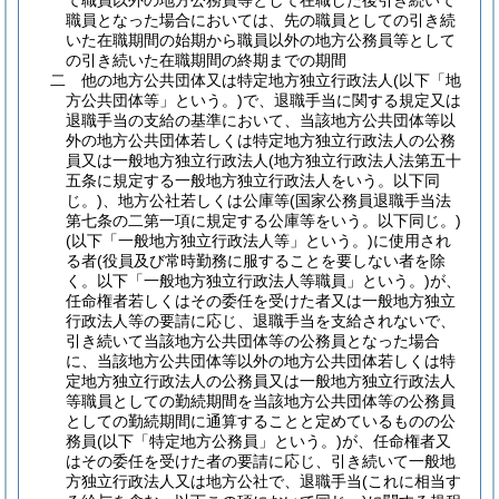
て職員以外の地方公務員等として在職した後引き続いて
職員となった場合においては、先の職員としての引き続
いた在職期間の始期から職員以外の地方公務員等として
の引き続いた在職期間の終期までの期間
二
他の地方公共団体又は特定地方独立行政法人
(以下「地
方公共団体等」という。)
で、退職手当に関する規定又は
退職手当の支給の基準において、当該地方公共団体等以
外の地方公共団体若しくは特定地方独立行政法人の公務
員又は一般地方独立行政法人
(地方独立行政法人法第五十
五条に規定する一般地方独立行政法人をいう。以下同
じ。)
、地方公社若しくは公庫等
(国家公務員退職手当法
第七条の二第一項に規定する公庫等をいう。以下同じ。)
(以下「一般地方独立行政法人等」という。)
に使用され
る者
(役員及び常時勤務に服することを要しない者を除
く。以下「一般地方独立行政法人等職員」という。)
が、
任命権者若しくはその委任を受けた者又は一般地方独立
行政法人等の要請に応じ、退職手当を支給されないで、
引き続いて当該地方公共団体等の公務員となった場合
に、当該地方公共団体等以外の地方公共団体若しくは特
定地方独立行政法人の公務員又は一般地方独立行政法人
等職員としての勤続期間を当該地方公共団体等の公務員
としての勤続期間に通算することと定めているものの公
務員
(以下「特定地方公務員」という。)
が、任命権者又
はその委任を受けた者の要請に応じ、引き続いて一般地
方独立行政法人又は地方公社で、退職手当
(これに相当す