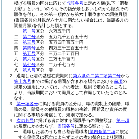
掲げる職員の区分に応じて
当該各号
に定める額
(以下「調整
月額」という。)
のうちその額が最も多いものから順次その
順位を付し、その第一順位から第六十順位までの調整月額
(当該各月の月数が六十月に満たない場合には、当該各月の
調整月額)
を合計した額とする。
一
第一号
区分 六万五千円
二
第二号
区分 五万九千五百五十円
三
第三号
区分 五万四千百五十円
四
第四号
区分 四万三千三百五十円
五
第五号
区分 三万二千五百円
六
第六号
区分 二万七千百円
七
第七号
区分 二万千七百円
八
第八号
区分 零
2
退職した者の基礎在職期間に
第六条の二第二項第二号
から
第十九号
までに掲げる期間が含まれる場合における
前項
の
規定の適用については、その者は、規則で定めるところに
より、当該期間において職員として在職していたものとみ
なす。
3
第一項各号
に掲げる職員の区分は、職の職制上の段階、職
務の級、階級その他職員の職務の複雑、困難及び責任の度
に関する事項を考慮して、規則で定める。
4
次の各号
に掲げる者に対する退職手当の調整額は、
第一項
の規定にかかわらず、
当該各号
に定める額とする。
一
退職した者のうち自己都合退職者
(
第四条第二項
に規定
する傷病又は死亡によらずにその者の都合により退職し