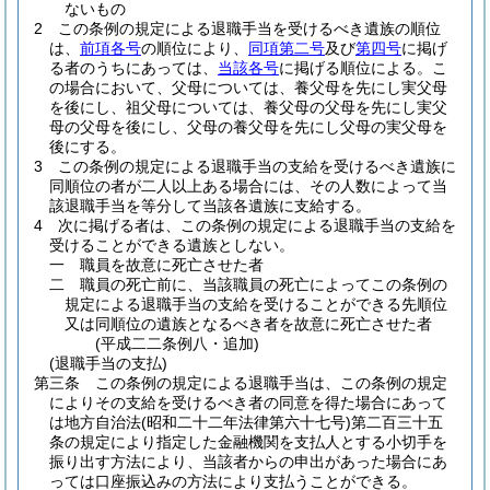
ないもの
2
この条例の規定による退職手当を受けるべき遺族の順位
は、
前項各号
の順位により、
同項第二号
及び
第四号
に掲げ
る者のうちにあっては、
当該各号
に掲げる順位による。
こ
の場合において、父母については、養父母を先にし実父母
を後にし、祖父母については、養父母の父母を先にし実父
母の父母を後にし、父母の養父母を先にし父母の実父母を
後にする。
3
この条例の規定による退職手当の支給を受けるべき遺族に
同順位の者が二人以上ある場合には、その人数によって当
該退職手当を等分して当該各遺族に支給する。
4
次に掲げる者は、この条例の規定による退職手当の支給を
受けることができる遺族としない。
一
職員を故意に死亡させた者
二
職員の死亡前に、当該職員の死亡によってこの条例の
規定による退職手当の支給を受けることができる先順位
又は同順位の遺族となるべき者を故意に死亡させた者
(平成二二条例八・追加)
(退職手当の支払)
第三条
この条例の規定による退職手当は、この条例の規定
によりその支給を受けるべき者の同意を得た場合にあって
は地方自治法
(昭和二十二年法律第六十七号)
第二百三十五
条の規定により指定した金融機関を支払人とする小切手を
振り出す方法により、当該者からの申出があった場合にあ
っては口座振込みの方法により支払うことができる。