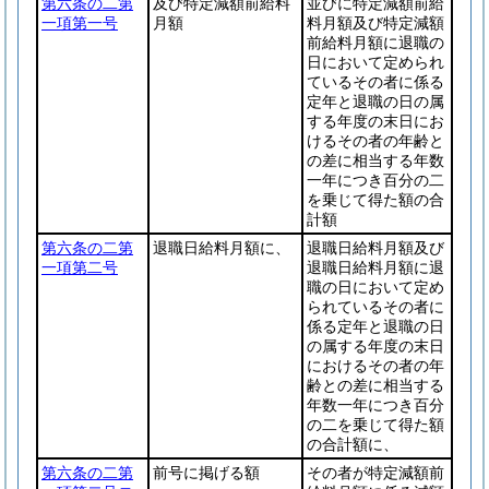
第六条の二第
及び特定減額前給料
並びに特定減額前給
一項第一号
月額
料月額及び特定減額
前給料月額に退職の
日において定められ
ているその者に係る
定年と退職の日の属
する年度の末日にお
けるその者の年齢と
の差に相当する年数
一年につき百分の二
を乗じて得た額の合
計額
第六条の二第
退職日給料月額に、
退職日給料月額及び
一項第二号
退職日給料月額に退
職の日において定め
られているその者に
係る定年と退職の日
の属する年度の末日
におけるその者の年
齢との差に相当する
年数一年につき百分
の二を乗じて得た額
の合計額に、
第六条の二第
前号に掲げる額
その者が特定減額前