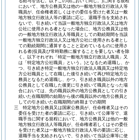
る給与を含む。以下この項において同じ。)
に関する規程
において、地方公務員又は他の一般地方独立行政法人等
職員が、任命権者若しくはその委任を受けた者又は一般
地方独立行政法人等の要請に応じ、退職手当を支給され
ないで、引き続いて当該一般地方独立行政法人又は地方
公社に使用される者となった場合に、地方公務員又は他
の一般地方独立行政法人等職員としての勤続期間を当該
一般地方独立行政法人又は地方公社に使用される者とし
ての勤続期間に通算することと定めているものに使用さ
れる者
(役員及び常時勤務に服することを要しない者を除
く。以下それぞれ「特定一般地方独立行政法人職員」又
は「特定地方公社職員」という。)
となるため退職し、か
つ、引き続き特定一般地方独立行政法人職員又は特定地
方公社職員として在職した後引き続いて再び特定地方公
務員となるため退職し、かつ、引き続き職員以外の地方
公務員として在職した後更に引き続いて職員となった場
合においては、先の職員以外の地方公務員としての引き
続いた在職期間の始期から後の職員以外の地方公務員と
しての引き続いた在職期間の終期までの期間
三
特定地方公務員又は国家公務員が、任命権者又はその
委任を受けた者の要請に応じ、引き続いて公庫等で、退
職手当に関する規程において、地方公務員又は他の一般
地方独立行政法人等職員が、任命権者若しくはその委任
を受けた者又は一般地方独立行政法人等の要請に応じ、
退職手当を支給されないで、引き続いて当該公庫等に使