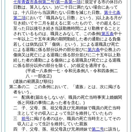
七年青森市条例第二号)
第一条第一項
に規定する市の休日の
日数は、算入しない。)
が二十日に満たない場合にあって
は、十八日から当該満たない日数を減じた日数。
第十七条
第二項
において「職員みなし日数」という。)
以上ある月が
引き続いて十二月を超えるに至ったもので、その超えるに
至った日以後引き続き当該勤務時間により勤務することと
されているものは、職員とみなして、この条例
(
第五条
中十
一年以上二十五年未満の期間勤続した者の通勤による負傷
若しくは病気
(以下「傷病」という。)
による退職及び死亡
による退職に係る部分以外の部分並びに
第六条
中公務上の
傷病又は死亡による退職に係る部分並びに二十五年以上勤
続した者の通勤による傷病による退職及び死亡による退職
に係る部分以外の部分を除く。)
の規定を適用する。
(平成一八条例一七・令和元条例八・令和四条例二
八・一部改正)
(遺族の範囲及び順位)
第二条の二
この条例において、「遺族」とは、次に掲げる
者をいう。
一
配偶者
(届出をしないが、職員の死亡当時事実上婚姻関
係と同様の事情にあった者を含む。)
二
子、父母、孫、祖父母及び兄弟姉妹で職員の死亡当時
主としてその収入によって生計を維持していたもの
三
前号
に掲げる者のほか、職員の死亡当時主としてその
収入によって生計を維持していた親族
四
子、父母、孫、祖父母及び兄弟姉妹で
第二号
に該当し