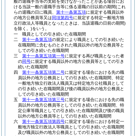
般の退職手当等の支給を受けなかったことがある場合にお
ける当該一般の退職手当等に係る退職の日以前の期間
(これ
らの退職の日に職員、
第十一条第五項
に規定する職員以外
の地方公務員等又は
同項第四号
に規定する特定一般地方独
立行政法人等職員となったときは、当該退職の日前の期間)
を除く。)
をいう。
一
職員としての引き続いた在職期間
二
第十一条第五項
の規定により職員としての引き続いた
在職期間に含むものとされた職員以外の地方公務員等と
しての引き続いた在職期間
三
第十一条第五項第一号
に規定する再び職員となった者
の
同号
に規定する職員以外の地方公務員等としての引き
続いた在職期間
四
第十一条第五項第二号
に規定する場合における先の職
員以外の地方公務員としての引き続いた在職期間、特定
一般地方独立行政法人職員又は特定地方公社職員として
の引き続いた在職期間及び後の職員以外の地方公務員と
しての引き続いた在職期間
五
第十一条第五項第三号
に規定する場合における先の職
員以外の地方公務員等としての引き続いた在職期間、特
定公庫等職員としての引き続いた在職期間及び後の職員
以外の地方公務員等としての引き続いた在職期間
六
第十一条第五項第四号
に規定する場合における特定一
般地方独立行政法人等職員としての引き続いた在職期間
及び職員以外の地方公務員としての引き続いた在職期間