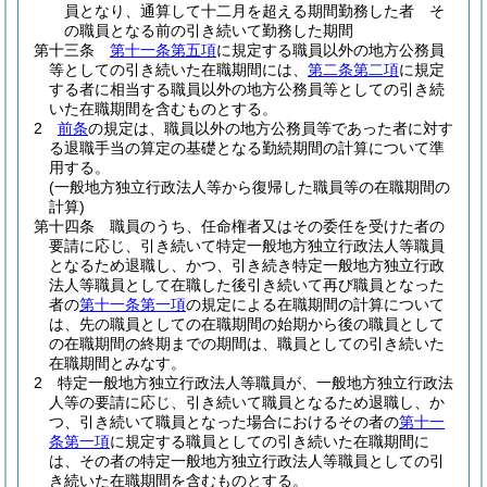
員となり、通算して十二月を超える期間勤務した者 そ
の職員となる前の引き続いて勤務した期間
第十三条
第十一条第五項
に規定する職員以外の地方公務員
等としての引き続いた在職期間には、
第二条第二項
に規定
する者に相当する職員以外の地方公務員等としての引き続
いた在職期間を含むものとする。
2
前条
の規定は、職員以外の地方公務員等であった者に対す
る退職手当の算定の基礎となる勤続期間の計算について準
用する。
(一般地方独立行政法人等から復帰した職員等の在職期間の
計算)
第十四条
職員のうち、任命権者又はその委任を受けた者の
要請に応じ、引き続いて特定一般地方独立行政法人等職員
となるため退職し、かつ、引き続き特定一般地方独立行政
法人等職員として在職した後引き続いて再び職員となった
者の
第十一条第一項
の規定による在職期間の計算について
は、先の職員としての在職期間の始期から後の職員として
の在職期間の終期までの期間は、職員としての引き続いた
在職期間とみなす。
2
特定一般地方独立行政法人等職員が、一般地方独立行政法
人等の要請に応じ、引き続いて職員となるため退職し、か
つ、引き続いて職員となった場合におけるその者の
第十一
条第一項
に規定する職員としての引き続いた在職期間に
は、その者の特定一般地方独立行政法人等職員としての引
き続いた在職期間を含むものとする。