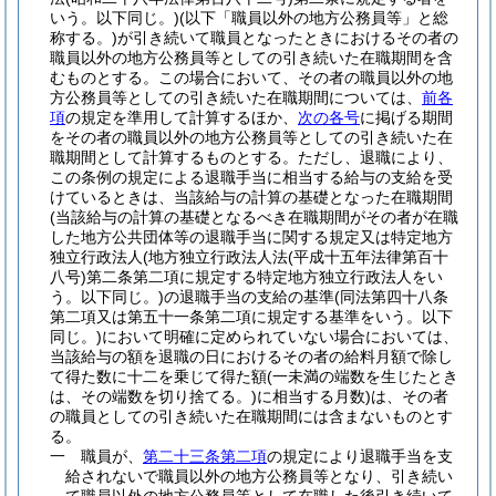
いう。以下同じ。)
(以下「職員以外の地方公務員等」と総
称する。)
が引き続いて職員となったときにおけるその者の
職員以外の地方公務員等としての引き続いた在職期間を含
むものとする。
この場合において、その者の職員以外の地
方公務員等としての引き続いた在職期間については、
前各
項
の規定を準用して計算するほか、
次の各号
に掲げる期間
をその者の職員以外の地方公務員等としての引き続いた在
職期間として計算するものとする。
ただし、退職により、
この条例の規定による退職手当に相当する給与の支給を受
けているときは、当該給与の計算の基礎となった在職期間
(当該給与の計算の基礎となるべき在職期間がその者が在職
した地方公共団体等の退職手当に関する規定又は特定地方
独立行政法人
(地方独立行政法人法
(平成十五年法律第百十
八号)
第二条第二項に規定する特定地方独立行政法人をい
う。以下同じ。)
の退職手当の支給の基準
(同法第四十八条
第二項又は第五十一条第二項に規定する基準をいう。以下
同じ。)
において明確に定められていない場合においては、
当該給与の額を退職の日におけるその者の給料月額で除し
て得た数に十二を乗じて得た額
(一未満の端数を生じたとき
は、その端数を切り捨てる。)
に相当する月数)
は、その者
の職員としての引き続いた在職期間には含まないものとす
る。
一
職員が、
第二十三条第二項
の規定により退職手当を支
給されないで職員以外の地方公務員等となり、引き続い