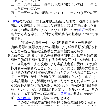
き百分の百六十五
三
二十六年以上三十四年以下の期間については 一年に
つき百分の百八十
四
三十五年以上の期間については 一年につき百分の百
五
2
前項
の規定は、二十五年以上勤続した者で、通勤による傷
病により退職し、死亡により退職し、又は定年に達した日
以後その者の非違によることなく退職した者
(
前項
の規定に
該当する者を除く。)
に対する退職手当の基本額について準
用する。
(平成一八条例一七・令和四条例二八・一部改正)
(給料月額の減額改定以外の理由により給料月額が減額され
たことがある場合の退職手当の基本額に係る特例)
第六条の二
退職した者の基礎在職期間中に、給料月額の減
額改定
(給料月額の改定をする条例が制定された場合におい
て、当該条例による改定により当該改定前に受けていた給
料月額が減額されることをいう。以下同じ。)
以外の理由に
よりその者の給料月額が減額されたことがある場合におい
て、当該理由が生じた日
(以下「減額日」という。)
におけ
る当該理由により減額されなかったものとした場合のその
者の給料月額のうち最も多いもの
(以下「特定減額前給料月
額」という。)
が、退職日給料月額よりも多いときは、その
者に対する退職手当の基本額は、
前三条
の規定にかかわら
ず、
次の各号
に掲げる額の合計額とする。
一
その者が特定減額前給料月額に係る減額日のうち最も