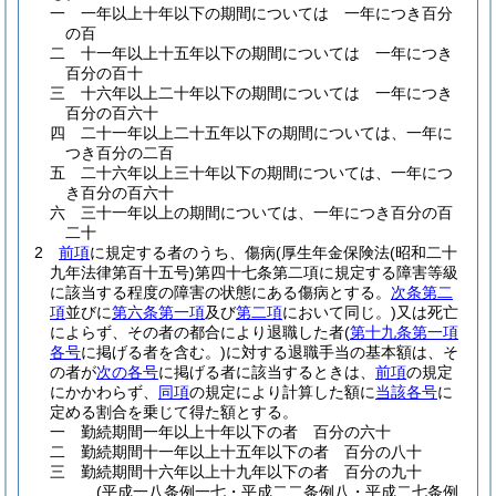
一
一年以上十年以下の期間については 一年につき百分
の百
二
十一年以上十五年以下の期間については 一年につき
百分の百十
三
十六年以上二十年以下の期間については 一年につき
百分の百六十
四
二十一年以上二十五年以下の期間については、一年に
つき百分の二百
五
二十六年以上三十年以下の期間については、一年につ
き百分の百六十
六
三十一年以上の期間については、一年につき百分の百
二十
2
前項
に規定する者のうち、傷病
(厚生年金保険法
(昭和二十
九年法律第百十五号)
第四十七条第二項に規定する障害等級
に該当する程度の障害の状態にある傷病とする。
次条第二
項
並びに
第六条第一項
及び
第二項
において同じ。)
又は死亡
によらず、その者の都合により退職した者
(
第十九条第一項
各号
に掲げる者を含む。)
に対する退職手当の基本額は、そ
の者が
次の各号
に掲げる者に該当するときは、
前項
の規定
にかかわらず、
同項
の規定により計算した額に
当該各号
に
定める割合を乗じて得た額とする。
一
勤続期間一年以上十年以下の者 百分の六十
二
勤続期間十一年以上十五年以下の者 百分の八十
三
勤続期間十六年以上十九年以下の者 百分の九十
(平成一八条例一七・平成二二条例八・平成二七条例