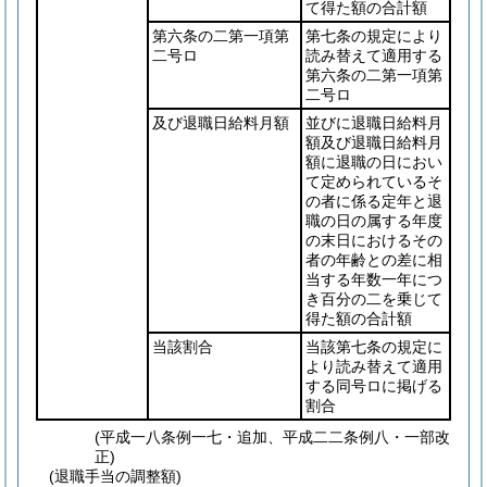
て得た額の合計額
第六条の二第一項第
第七条の規定により
二号ロ
読み替えて適用する
第六条の二第一項第
二号ロ
及び退職日給料月額
並びに退職日給料月
額及び退職日給料月
額に退職の日におい
て定められているそ
の者に係る定年と退
職の日の属する年度
の末日におけるその
者の年齢との差に相
当する年数一年につ
き百分の二を乗じて
得た額の合計額
当該割合
当該第七条の規定に
より読み替えて適用
する同号ロに掲げる
割合
(平成一八条例一七・追加、平成二二条例八・一部改
正)
(退職手当の調整額)