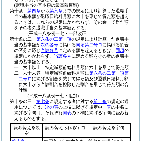
(退職手当の基本額の最高限度額)
第十条
第四条
から
第六条
までの規定により計算した退職手
当の基本額が退職日給料月額に六十を乗じて得た額を超え
るときは、これらの規定にかかわらず、その乗じて得た額
をその者の退職手当の基本額とする。
(平成一八条例一七・一部改正)
第十条の二
第六条の二第一項
の規定により計算した退職手
当の基本額が
次の各号
に掲げる
同項第二号ロ
に掲げる割合
の区分に応じ
当該各号
に定める額を超えるときは、
同項
の
規定にかかわらず、
当該各号
に定める額をその者の退職手
当の基本額とする。
一
六十以上 特定減額前給料月額に六十を乗じて得た額
二
六十未満 特定減額前給料月額に
第六条の二第一項第
二号ロ
に掲げる割合を乗じて得た額及び退職日給料月額
に六十から当該割合を控除した割合を乗じて得た額の合
計額
(平成一八条例一七・追加)
第十条の三
第七条
に規定する者に対する
前二条
の規定の適
用については、
次の表
の上欄に掲げる規定中
同表
の中欄に
掲げる字句は、それぞれ
同表
の下欄に掲げる字句に読み替
えるものとする。
読み替える規
読み替えられる字句
読み替える字句
定