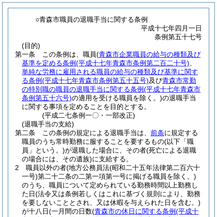
○青森市職員の退職手当に関する条例
平成十七年四月一日
条例第五十七号
(目的)
第一条
この条例は、職員
(
青森市企業職員の給与の種類及び
基準を定める条例
(平成十七年青森市条例第二百二十号)
、
単純な労務に雇用される職員の給与の種類及び基準に関す
る条例
(平成十七年青森市条例第五十五号)
及び
青森市常勤
の特別職の職員の退職手当に関する条例
(平成十七年青森市
条例第五十六号)
の適用を受ける職員を除く。)
の退職手当
に関する事項を定めることを目的とする。
(平成二七条例一〇・一部改正)
(退職手当の支給)
第二条
この条例の規定による退職手当は、
前条
に規定する
職員のうち常時勤務に服することを要するもの
(以下「職
員」という。)
が退職した場合に、その者
(死亡による退職
の場合には、その遺族)
に支給する。
2
職員以外の者
(地方公務員法
(昭和二十五年法律第二百六十
一号)
第二十二条の二第一項第一号に掲げる職員を除く。)
のうち、職員について定められている勤務時間以上勤務し
た日
(法令又は条例若しくはこれに基づく規則により、勤務
を要しないこととされ、又は休暇を与えられた日を含む。)
が十八日
(一月間の日数
(
青森市の休日に関する条例
(平成十