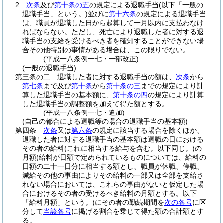
2
次条
及び
第十条の五
の規定による退職手当
(以下「一般の
退職手当」という。)
並びに
第十六条
の規定による退職手当
は、職員が退職した日から起算して一月以内に支払わなけ
ればならない。
ただし、死亡により退職した者に対する退
職手当の支給を受けるべき者を確知することができない場
合その他特別の事情がある場合は、この限りでない。
(平成一八条例一七・一部改正)
(一般の退職手当)
第三条の二
退職した者に対する退職手当の額は、
次条
から
第七条
まで及び
第十条
から
第十条の三
までの規定により計
算した退職手当の基本額に、
第十条の四
の規定により計算
した退職手当の調整額を加えて得た額とする。
(平成一八条例一七・追加)
(自己の都合による退職等の場合の退職手当の基本額)
第四条
次条
又は
第六条
の規定に該当する場合を除くほか、
退職した者に対する退職手当の基本額は退職の日における
その者の給料
(これに相当する給与を含む。以下同じ。)
の
月額
(給料が日額で定められているものについては、給料の
日額の二十一日分に相当する額とし、職員が休職、停職、
減給その他の事由によりその給料の一部又は全部を支給さ
れない場合においては、これらの事由がないと仮定した場
合におけるその者の受けるべき給料の月額とする。以下
「給料月額」という。)
にその者の勤続期間を
次の各号
に区
分して
当該各号
に掲げる割合を乗じて得た額の合計額とす
る。