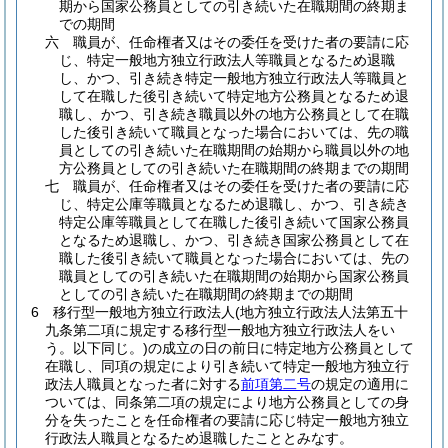
期から国家公務員としての引き続いた在職期間の終期ま
での期間
六
職員が、任命権者又はその委任を受けた者の要請に応
じ、特定一般地方独立行政法人等職員となるため退職
し、かつ、引き続き特定一般地方独立行政法人等職員と
して在職した後引き続いて特定地方公務員となるため退
職し、かつ、引き続き職員以外の地方公務員として在職
した後引き続いて職員となった場合においては、先の職
員としての引き続いた在職期間の始期から職員以外の地
方公務員としての引き続いた在職期間の終期までの期間
七
職員が、任命権者又はその委任を受けた者の要請に応
じ、特定公庫等職員となるため退職し、かつ、引き続き
特定公庫等職員として在職した後引き続いて国家公務員
となるため退職し、かつ、引き続き国家公務員として在
職した後引き続いて職員となった場合においては、先の
職員としての引き続いた在職期間の始期から国家公務員
としての引き続いた在職期間の終期までの期間
6
移行型一般地方独立行政法人
(地方独立行政法人法第五十
九条第二項に規定する移行型一般地方独立行政法人をい
う。以下同じ。)
の成立の日の前日に特定地方公務員として
在職し、同項の規定により引き続いて特定一般地方独立行
政法人職員となった者に対する
前項第二号
の規定の適用に
ついては、同条第二項の規定により地方公務員としての身
分を失ったことを任命権者の要請に応じ特定一般地方独立
行政法人職員となるため退職したこととみなす。