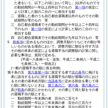
た者をいう。以下この項において同じ。)
以外のものでそ
の勤続期間が一年以上四年以下のもの
第一項
の規定に
より計算した額の二分の一に相当する額
二
退職した者のうち自己都合退職者以外のものでその勤
続期間が零のもの 零
三
自己都合退職者でその勤続期間が十年以上二十四年以
下のもの
第一項
の規定により計算した額の二分の一に
相当する額
四
自己都合退職者でその勤続期間が九年以下のもの 零
5
前各項
に定めるもののほか、調整月額のうちにその額が等
しいものがある場合において、調整月額に順位を付す方法
その他の本条の規定による退職手当の調整額の計算に関し
必要な事項は、規則で定める。
(平成一八条例一七・追加、平成二二条例八・平成二
七条例二九・一部改正)
(一般の退職手当の額に係る特例)
第十条の五
第六条第一項
に規定する者で
次の各号
に掲げる
者に該当するものに対する退職手当の額が退職の日におけ
るその者の基本給月額に
当該各号
に定める割合を乗じて得
た額に満たないときは、
第三条の二
、
第六条
、
第六条の二
及び
前条
の規定にかかわらず、その乗じて得た額をその者
の退職手当の額とする。
一
勤続期間一年未満の者 百分の二百七十
二
勤続期間一年以上二年未満の者 百分の三百六十
三
勤続期間二年以上三年未満の者 百分の四百五十