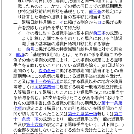
遅い日の前日に現に退職した理由と同一の理由により退
職したものとし、かつ、その者の同日までの勤続期間及
び特定減額前給料月額を基礎として、
前三条
の規定によ
り計算した場合の退職手当の基本額に相当する額
二
退職日給料月額に、
イ
に掲げる割合から
ロ
に掲げる割
合を控除した割合を乗じて得た額
イ
その者に対する退職手当の基本額が
前三条
の規定に
より計算した額であるものとした場合における当該退
職手当の基本額の退職日給料月額に対する割合
ロ
前号
に掲げる額の特定減額前給料月額に対する割合
2
前項
の「基礎在職期間」とは、その者に係る退職
(この条
例その他の条例の規定により、この条例の規定による退職
手当を支給しないこととしている退職を除く。)
の日以前の
期間のうち、
次の各号
に掲げる在職期間に該当するもの
(当
該期間中にこの条例の規定による退職手当の支給を受けた
こと又は
第十一条第五項
に規定する職員以外の地方公務員
等若しくは
同項第四号
に規定する特定一般地方独立行政法
人等職員として退職したことにより退職手当
(これに相当す
る給与を含む。)
の支給を受けたことがある場合におけるこ
れらの退職手当に係る退職の日以前の期間及び
第十一条第
七項
の規定により職員としての引き続いた在職期間の全期
間が切り捨てられたこと又は
第十九条第一項
若しくは
第二
十一条第一項
の規定により一般の退職手当等
(一般の退職手
当及び
第十六条
の規定による退職手当をいう。以下同じ。)
の全部を支給しないこととする処分を受けたことにより一