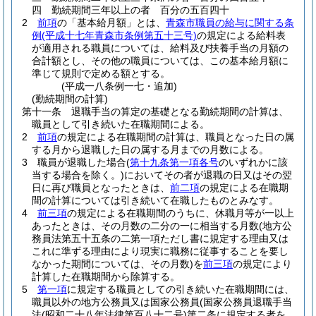
四
勤続期間三年以上の者 百分の五百四十
2
前項
の「基本給月額」とは、
青森市職員の給与に関する条
例
(平成十七年青森市条例第五十三号)
の規定による給料表
が適用される職員については、給料及び扶養手当の月額の
合計額とし、その他の職員については、この基本給月額に
準じて規則で定める額とする。
(平成一八条例一七・追加)
(勤続期間の計算)
第十一条
退職手当の算定の基礎となる勤続期間の計算は、
職員として引き続いた在職期間による。
2
前項
の規定による在職期間の計算は、職員となった日の属
する月から退職した日の属する月までの月数による。
3
職員が退職した場合
(
第十九条第一項各号
のいずれかに該
当する場合を除く。)
においてその者が退職の日又はその翌
日に再び職員となったときは、
前二項
の規定による在職期
間の計算については引き続いて在職したものとみなす。
4
前三項
の規定による在職期間のうちに、休職月等が一以上
あったときは、その月数の二分の一に相当する月数
(地方公
務員法第五十五条の二第一項ただし書に規定する理由又は
これに準ずる理由により現実に職務に従事することを要し
なかった期間については、その月数)
を
前三項
の規定により
計算した在職期間から除算する。
5
第一項
に規定する職員としての引き続いた在職期間には、
職員以外の地方公務員又は国家公務員
(国家公務員退職手当
法
(昭和二十八年法律第百八十二号)
第二条に規定する者を