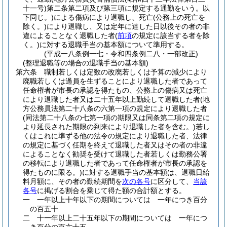
十一号)
第二条第二項及び第三項に規定する通勤をいう。以
下同じ。)
による傷病により退職し、死亡
(公務上の死亡を
除く。)
により退職し、又は定年に達した日以後その者の非
違によることなく退職した者
(
前項
の規定に該当する者を除
く。)
に対する退職手当の基本額について準用する。
(平成一八条例一七・令和四条例二八・一部改正)
(整理退職等の場合の退職手当の基本額)
第六条
職制若しくは定数の改廃若しくは予算の減少により
廃職若しくは過員を生ずることにより退職した者であって
任命権者が市長の承認を得たもの、公務上の傷病又は死亡
により退職した者又は二十五年以上勤続して退職した者
(地
方公務員法第二十八条の六第一項の規定により退職した者
(同法第二十八条の七第一項の期限又は同条第二項の規定に
より延長された期限の到来により退職した者を含む。)
若し
くはこれに準ずる他の法令の規定により退職した者、法律
の規定に基づく任期を終えて退職した者又はその者の非違
によることなく勧奨を受けて退職した者若しくは勤務公署
の移転により退職した者であって任命権者が市長の承認を
得たものに限る。)
に対する退職手当の基本額は、退職日給
料月額に、その者の勤続期間を
次の各号
に区分して、
当該
各号
に掲げる割合を乗じて得た額の合計額とする。
一
一年以上十年以下の期間については 一年につき百分
の百五十
二
十一年以上二十五年以下の期間については 一年につ