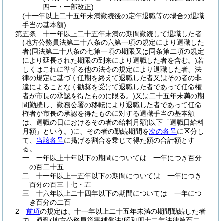
四一・一部改正)
(十一年以上二十五年未満勤続後の定年退職等の場合の退職
手当の基本額)
第五条
十一年以上二十五年未満の期間勤続して退職した者
(地方公務員法第二十八条の六第一項の規定により退職した
者
(同法第二十八条の七第一項の期限又は同条第二項の規定
により延長された期限の到来により退職した者を含む。)
若
しくはこれに準ずる他の法令の規定により退職した者、法
律の規定に基づく任期を終えて退職した者又はその者の非
違によることなく勧奨を受けて退職した者であって任命権
者が市長の承認を得たものに限る。)
又は二十五年未満の期
間勤続し、勤務公署の移転により退職した者であって任命
権者が市長の承認を得たものに対する退職手当の基本額
は、退職の日におけるその者の給料月額
(以下「退職日給料
月額」という。)
に、その者の勤続期間を
次の各号
に区分し
て、
当該各号
に掲げる割合を乗じて得た額の合計額とす
る。
一
一年以上十年以下の期間については 一年につき百分
の百二十五
二
十一年以上十五年以下の期間については 一年につき
百分の百三十七・五
三
十六年以上二十四年以下の期間については 一年につ
き百分の二百
2
前項
の規定は、十一年以上二十五年未満の期間勤続した者
で、通勤
(地方公務員災害補償法
(昭和四十二年法律第百二