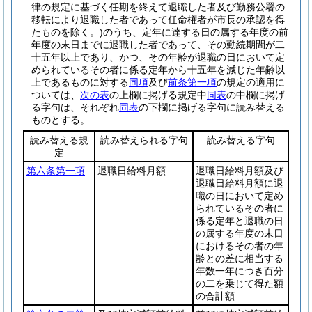
律の規定に基づく任期を終えて退職した者及び勤務公署の
移転により退職した者であって任命権者が市長の承認を得
たものを除く。)
のうち、定年に達する日の属する年度の前
年度の末日までに退職した者であって、その勤続期間が二
十五年以上であり、かつ、その年齢が退職の日において定
められているその者に係る定年から十五年を減じた年齢以
上であるものに対する
同項
及び
前条第一項
の規定の適用に
ついては、
次の表
の上欄に掲げる規定中
同表
の中欄に掲げ
る字句は、それぞれ
同表
の下欄に掲げる字句に読み替える
ものとする。
読み替える規
読み替えられる字句
読み替える字句
定
第六条第一項
退職日給料月額
退職日給料月額及び
退職日給料月額に退
職の日において定め
られているその者に
係る定年と退職の日
の属する年度の末日
におけるその者の年
齢との差に相当する
年数一年につき百分
の二を乗じて得た額
の合計額