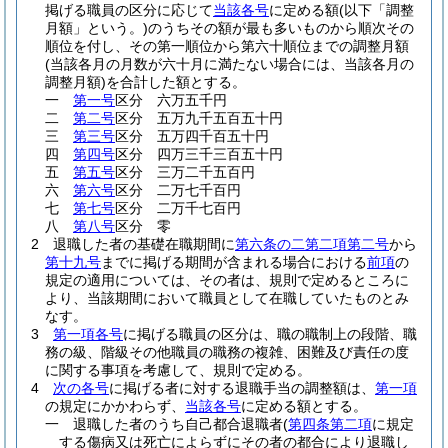
掲げる職員の区分に応じて
当該各号
に定める額
(以下「調整
月額」という。)
のうちその額が最も多いものから順次その
順位を付し、その第一順位から第六十順位までの調整月額
(当該各月の月数が六十月に満たない場合には、当該各月の
調整月額)
を合計した額とする。
一
第一号
区分 六万五千円
二
第二号
区分 五万九千五百五十円
三
第三号
区分 五万四千百五十円
四
第四号
区分 四万三千三百五十円
五
第五号
区分 三万二千五百円
六
第六号
区分 二万七千百円
七
第七号
区分 二万千七百円
八
第八号
区分 零
2
退職した者の基礎在職期間に
第六条の二第二項第二号
から
第十九号
までに掲げる期間が含まれる場合における
前項
の
規定の適用については、その者は、規則で定めるところに
より、当該期間において職員として在職していたものとみ
なす。
3
第一項各号
に掲げる職員の区分は、職の職制上の段階、職
務の級、階級その他職員の職務の複雑、困難及び責任の度
に関する事項を考慮して、規則で定める。
4
次の各号
に掲げる者に対する退職手当の調整額は、
第一項
の規定にかかわらず、
当該各号
に定める額とする。
一
退職した者のうち自己都合退職者
(
第四条第二項
に規定
する傷病又は死亡によらずにその者の都合により退職し