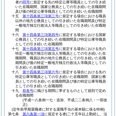
者の
同号
に規定する先の特定公庫等職員としての引き続
いた在職期間、国家公務員としての引き続いた在職期間
及び後の特定公庫等職員としての引き続いた在職期間
十五
第十四条第三項第三号
に規定する場合における職員
以外の地方公務員としての引き続いた在職期間及び特定
一般地方独立行政法人等職員としての引き続いた在職期
間
十六
第十四条第三項第四号
に規定する場合における国家
公務員としての引き続いた在職期間及び特定公庫等職員
としての引き続いた在職期間
十七
第十四条第三項第五号
に規定する場合における先の
特定一般地方独立行政法人等職員としての引き続いた在
職期間、職員以外の地方公務員としての引き続いた在職
期間及び後の特定一般地方独立行政法人等職員としての
引き続いた在職期間
十八
第十四条第三項第六号
に規定する場合における先の
特定公庫等職員としての引き続いた在職期間、国家公務
員としての引き続いた在職期間及び後の特定公庫等職員
としての引き続いた在職期間
十九
前各号
に掲げる期間に準ずるものとして規則で定め
る在職期間
(平成一八条例一七・追加、平成二二条例八・一部改
正)
(定年前早期退職者に対する退職手当の基本額に係る特例)
第七条
第六条第一項
に規定する者
(二十五年以上勤続し、法