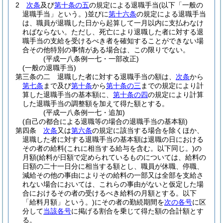
2
次条
及び
第十条の五
の規定による退職手当
(以下「一般の
退職手当」という。)
並びに
第十六条
の規定による退職手当
は、職員が退職した日から起算して一月以内に支払わなけ
ればならない。
ただし、死亡により退職した者に対する退
職手当の支給を受けるべき者を確知することができない場
合その他特別の事情がある場合は、この限りでない。
(平成一八条例一七・一部改正)
(一般の退職手当)
第三条の二
退職した者に対する退職手当の額は、
次条
から
第七条
まで及び
第十条
から
第十条の三
までの規定により計
算した退職手当の基本額に、
第十条の四
の規定により計算
した退職手当の調整額を加えて得た額とする。
(平成一八条例一七・追加)
(自己の都合による退職等の場合の退職手当の基本額)
第四条
次条
又は
第六条
の規定に該当する場合を除くほか、
退職した者に対する退職手当の基本額は退職の日における
その者の給料
(これに相当する給与を含む。以下同じ。)
の
月額
(給料が日額で定められているものについては、給料の
日額の二十一日分に相当する額とし、職員が休職、停職、
減給その他の事由によりその給料の一部又は全部を支給さ
れない場合においては、これらの事由がないと仮定した場
合におけるその者の受けるべき給料の月額とする。以下
「給料月額」という。)
にその者の勤続期間を
次の各号
に区
分して
当該各号
に掲げる割合を乗じて得た額の合計額とす
る。