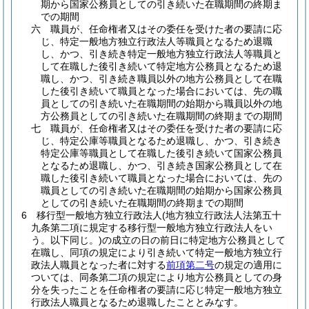
期から国家公務員としての引き続いた在職期間の終期ま
での期間
六
職員が、任命権者又はその委任を受けた者の要請に応
じ、特定一般地方独立行政法人等職員となるため退職
し、かつ、引き続き特定一般地方独立行政法人等職員と
して在職した後引き続いて特定地方公務員となるため退
職し、かつ、引き続き職員以外の地方公務員として在職
した後引き続いて職員となった場合においては、先の職
員としての引き続いた在職期間の始期から職員以外の地
方公務員としての引き続いた在職期間の終期までの期間
七
職員が、任命権者又はその委任を受けた者の要請に応
じ、特定公庫等職員となるため退職し、かつ、引き続き
特定公庫等職員として在職した後引き続いて国家公務員
となるため退職し、かつ、引き続き国家公務員として在
職した後引き続いて職員となった場合においては、先の
職員としての引き続いた在職期間の始期から国家公務員
としての引き続いた在職期間の終期までの期間
6
移行型一般地方独立行政法人
(地方独立行政法人法第五十
九条第二項に規定する移行型一般地方独立行政法人をい
う。以下同じ。)
の成立の日の前日に特定地方公務員として
在職し、同項の規定により引き続いて特定一般地方独立行
政法人職員となった者に対する
前項第二号
の規定の適用に
ついては、同条第二項の規定により地方公務員としての身
分を失ったことを任命権者の要請に応じ特定一般地方独立
行政法人職員となるため退職したこととみなす。