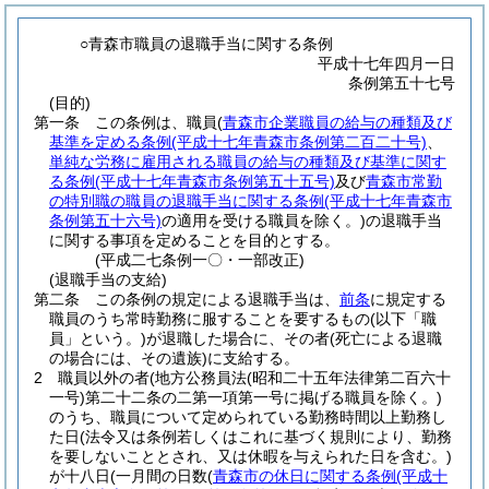
○青森市職員の退職手当に関する条例
平成十七年四月一日
条例第五十七号
(目的)
第一条
この条例は、職員
(
青森市企業職員の給与の種類及び
基準を定める条例
(平成十七年青森市条例第二百二十号)
、
単純な労務に雇用される職員の給与の種類及び基準に関す
る条例
(平成十七年青森市条例第五十五号)
及び
青森市常勤
の特別職の職員の退職手当に関する条例
(平成十七年青森市
条例第五十六号)
の適用を受ける職員を除く。)
の退職手当
に関する事項を定めることを目的とする。
(平成二七条例一〇・一部改正)
(退職手当の支給)
第二条
この条例の規定による退職手当は、
前条
に規定する
職員のうち常時勤務に服することを要するもの
(以下「職
員」という。)
が退職した場合に、その者
(死亡による退職
の場合には、その遺族)
に支給する。
2
職員以外の者
(地方公務員法
(昭和二十五年法律第二百六十
一号)
第二十二条の二第一項第一号に掲げる職員を除く。)
のうち、職員について定められている勤務時間以上勤務し
た日
(法令又は条例若しくはこれに基づく規則により、勤務
を要しないこととされ、又は休暇を与えられた日を含む。)
が十八日
(一月間の日数
(
青森市の休日に関する条例
(平成十