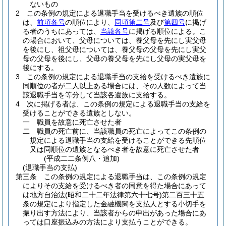
ないもの
2
この条例の規定による退職手当を受けるべき遺族の順位
は、
前項各号
の順位により、
同項第二号
及び
第四号
に掲げ
る者のうちにあっては、
当該各号
に掲げる順位による。
こ
の場合において、父母については、養父母を先にし実父母
を後にし、祖父母については、養父母の父母を先にし実父
母の父母を後にし、父母の養父母を先にし父母の実父母を
後にする。
3
この条例の規定による退職手当の支給を受けるべき遺族に
同順位の者が二人以上ある場合には、その人数によって当
該退職手当を等分して当該各遺族に支給する。
4
次に掲げる者は、この条例の規定による退職手当の支給を
受けることができる遺族としない。
一
職員を故意に死亡させた者
二
職員の死亡前に、当該職員の死亡によってこの条例の
規定による退職手当の支給を受けることができる先順位
又は同順位の遺族となるべき者を故意に死亡させた者
(平成二二条例八・追加)
(退職手当の支払)
第三条
この条例の規定による退職手当は、この条例の規定
によりその支給を受けるべき者の同意を得た場合にあって
は地方自治法
(昭和二十二年法律第六十七号)
第二百三十五
条の規定により指定した金融機関を支払人とする小切手を
振り出す方法により、当該者からの申出があった場合にあ
っては口座振込みの方法により支払うことができる。