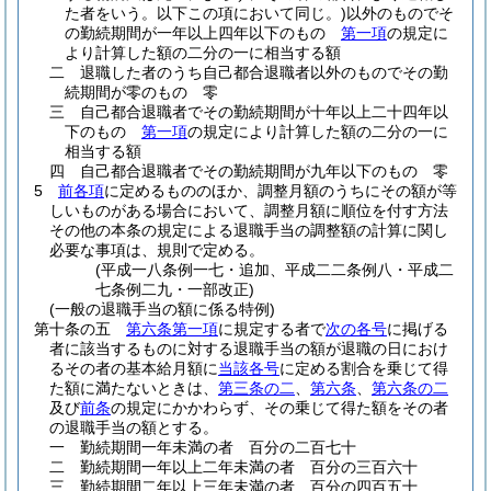
た者をいう。以下この項において同じ。)
以外のものでそ
の勤続期間が一年以上四年以下のもの
第一項
の規定に
より計算した額の二分の一に相当する額
二
退職した者のうち自己都合退職者以外のものでその勤
続期間が零のもの 零
三
自己都合退職者でその勤続期間が十年以上二十四年以
下のもの
第一項
の規定により計算した額の二分の一に
相当する額
四
自己都合退職者でその勤続期間が九年以下のもの 零
5
前各項
に定めるもののほか、調整月額のうちにその額が等
しいものがある場合において、調整月額に順位を付す方法
その他の本条の規定による退職手当の調整額の計算に関し
必要な事項は、規則で定める。
(平成一八条例一七・追加、平成二二条例八・平成二
七条例二九・一部改正)
(一般の退職手当の額に係る特例)
第十条の五
第六条第一項
に規定する者で
次の各号
に掲げる
者に該当するものに対する退職手当の額が退職の日におけ
るその者の基本給月額に
当該各号
に定める割合を乗じて得
た額に満たないときは、
第三条の二
、
第六条
、
第六条の二
及び
前条
の規定にかかわらず、その乗じて得た額をその者
の退職手当の額とする。
一
勤続期間一年未満の者 百分の二百七十
二
勤続期間一年以上二年未満の者 百分の三百六十
三
勤続期間二年以上三年未満の者 百分の四百五十