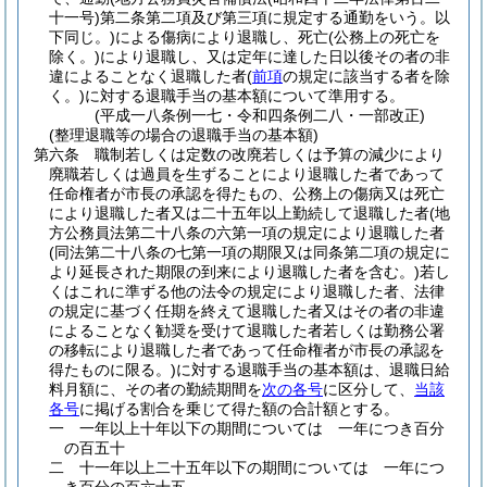
十一号)
第二条第二項及び第三項に規定する通勤をいう。以
下同じ。)
による傷病により退職し、死亡
(公務上の死亡を
除く。)
により退職し、又は定年に達した日以後その者の非
違によることなく退職した者
(
前項
の規定に該当する者を除
く。)
に対する退職手当の基本額について準用する。
(平成一八条例一七・令和四条例二八・一部改正)
(整理退職等の場合の退職手当の基本額)
第六条
職制若しくは定数の改廃若しくは予算の減少により
廃職若しくは過員を生ずることにより退職した者であって
任命権者が市長の承認を得たもの、公務上の傷病又は死亡
により退職した者又は二十五年以上勤続して退職した者
(地
方公務員法第二十八条の六第一項の規定により退職した者
(同法第二十八条の七第一項の期限又は同条第二項の規定に
より延長された期限の到来により退職した者を含む。)
若し
くはこれに準ずる他の法令の規定により退職した者、法律
の規定に基づく任期を終えて退職した者又はその者の非違
によることなく勧奨を受けて退職した者若しくは勤務公署
の移転により退職した者であって任命権者が市長の承認を
得たものに限る。)
に対する退職手当の基本額は、退職日給
料月額に、その者の勤続期間を
次の各号
に区分して、
当該
各号
に掲げる割合を乗じて得た額の合計額とする。
一
一年以上十年以下の期間については 一年につき百分
の百五十
二
十一年以上二十五年以下の期間については 一年につ