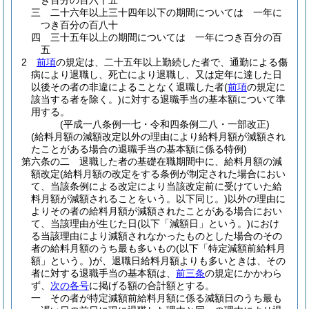
き百分の百六十五
三
二十六年以上三十四年以下の期間については 一年に
つき百分の百八十
四
三十五年以上の期間については 一年につき百分の百
五
2
前項
の規定は、二十五年以上勤続した者で、通勤による傷
病により退職し、死亡により退職し、又は定年に達した日
以後その者の非違によることなく退職した者
(
前項
の規定に
該当する者を除く。)
に対する退職手当の基本額について準
用する。
(平成一八条例一七・令和四条例二八・一部改正)
(給料月額の減額改定以外の理由により給料月額が減額され
たことがある場合の退職手当の基本額に係る特例)
第六条の二
退職した者の基礎在職期間中に、給料月額の減
額改定
(給料月額の改定をする条例が制定された場合におい
て、当該条例による改定により当該改定前に受けていた給
料月額が減額されることをいう。以下同じ。)
以外の理由に
よりその者の給料月額が減額されたことがある場合におい
て、当該理由が生じた日
(以下「減額日」という。)
におけ
る当該理由により減額されなかったものとした場合のその
者の給料月額のうち最も多いもの
(以下「特定減額前給料月
額」という。)
が、退職日給料月額よりも多いときは、その
者に対する退職手当の基本額は、
前三条
の規定にかかわら
ず、
次の各号
に掲げる額の合計額とする。
一
その者が特定減額前給料月額に係る減額日のうち最も