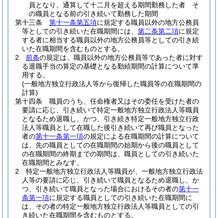
員となり、通算して十二月を超える期間勤務した者 そ
の職員となる前の引き続いて勤務した期間
第十三条
第十一条第五項
に規定する職員以外の地方公務員
等としての引き続いた在職期間には、
第二条第二項
に規定
する者に相当する職員以外の地方公務員等としての引き続
いた在職期間を含むものとする。
2
前条
の規定は、職員以外の地方公務員等であった者に対す
る退職手当の算定の基礎となる勤続期間の計算について準
用する。
(一般地方独立行政法人等から復帰した職員等の在職期間の
計算)
第十四条
職員のうち、任命権者又はその委任を受けた者の
要請に応じ、引き続いて特定一般地方独立行政法人等職員
となるため退職し、かつ、引き続き特定一般地方独立行政
法人等職員として在職した後引き続いて再び職員となった
者の
第十一条第一項
の規定による在職期間の計算について
は、先の職員としての在職期間の始期から後の職員として
の在職期間の終期までの期間は、職員としての引き続いた
在職期間とみなす。
2
特定一般地方独立行政法人等職員が、一般地方独立行政法
人等の要請に応じ、引き続いて職員となるため退職し、か
つ、引き続いて職員となった場合におけるその者の
第十一
条第一項
に規定する職員としての引き続いた在職期間に
は、その者の特定一般地方独立行政法人等職員としての引
き続いた在職期間を含むものとする。