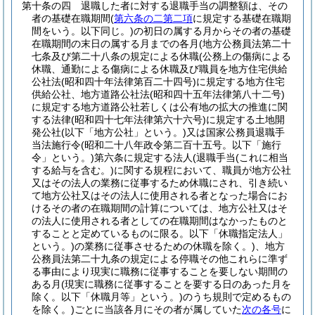
第十条の四
退職した者に対する退職手当の調整額は、その
者の基礎在職期間
(
第六条の二第二項
に規定する基礎在職期
間をいう。以下同じ。)
の初日の属する月からその者の基礎
在職期間の末日の属する月までの各月
(地方公務員法第二十
七条及び第二十八条の規定による休職
(公務上の傷病による
休職、通勤による傷病による休職及び職員を地方住宅供給
公社法
(昭和四十年法律第百二十四号)
に規定する地方住宅
供給公社、地方道路公社法
(昭和四十五年法律第八十二号)
に規定する地方道路公社若しくは公有地の拡大の推進に関
する法律
(昭和四十七年法律第六十六号)
に規定する土地開
発公社
(以下「地方公社」という。)
又は国家公務員退職手
当法施行令
(昭和二十八年政令第二百十五号。以下「施行
令」という。)
第六条に規定する法人
(退職手当
(これに相当
する給与を含む。)
に関する規程において、職員が地方公社
又はその法人の業務に従事するため休職にされ、引き続い
て地方公社又はその法人に使用される者となった場合にお
けるその者の在職期間の計算については、地方公社又はそ
の法人に使用される者としての在職期間はなかったものと
することと定めているものに限る。以下「休職指定法人」
という。)
の業務に従事させるための休職を除く。)
、地方
公務員法第二十九条の規定による停職その他これらに準ず
る事由により現実に職務に従事することを要しない期間の
ある月
(現実に職務に従事することを要する日のあった月を
除く。以下「休職月等」という。)
のうち規則で定めるもの
を除く。)
ごとに当該各月にその者が属していた
次の各号
に