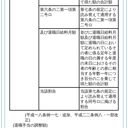
て得た額の合計額
第六条の二第一項第
第七条の規定により
二号ロ
読み替えて適用する
第六条の二第一項第
二号ロ
及び退職日給料月額
並びに退職日給料月
額及び退職日給料月
額に退職の日におい
て定められているそ
の者に係る定年と退
職の日の属する年度
の末日におけるその
者の年齢との差に相
当する年数一年につ
き百分の二を乗じて
得た額の合計額
当該割合
当該第七条の規定に
より読み替えて適用
する同号ロに掲げる
割合
(平成一八条例一七・追加、平成二二条例八・一部改
正)
(退職手当の調整額)