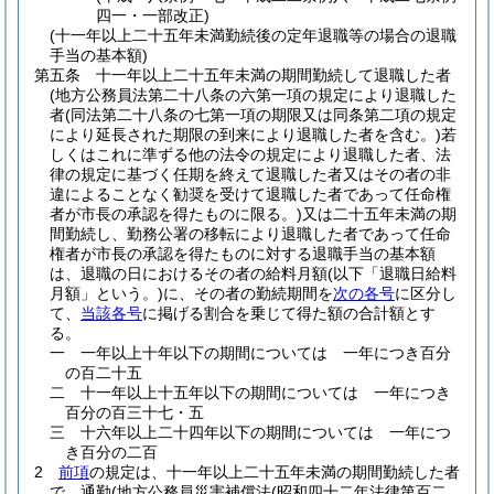
四一・一部改正)
(十一年以上二十五年未満勤続後の定年退職等の場合の退職
手当の基本額)
第五条
十一年以上二十五年未満の期間勤続して退職した者
(地方公務員法第二十八条の六第一項の規定により退職した
者
(同法第二十八条の七第一項の期限又は同条第二項の規定
により延長された期限の到来により退職した者を含む。)
若
しくはこれに準ずる他の法令の規定により退職した者、法
律の規定に基づく任期を終えて退職した者又はその者の非
違によることなく勧奨を受けて退職した者であって任命権
者が市長の承認を得たものに限る。)
又は二十五年未満の期
間勤続し、勤務公署の移転により退職した者であって任命
権者が市長の承認を得たものに対する退職手当の基本額
は、退職の日におけるその者の給料月額
(以下「退職日給料
月額」という。)
に、その者の勤続期間を
次の各号
に区分し
て、
当該各号
に掲げる割合を乗じて得た額の合計額とす
る。
一
一年以上十年以下の期間については 一年につき百分
の百二十五
二
十一年以上十五年以下の期間については 一年につき
百分の百三十七・五
三
十六年以上二十四年以下の期間については 一年につ
き百分の二百
2
前項
の規定は、十一年以上二十五年未満の期間勤続した者
で、通勤
(地方公務員災害補償法
(昭和四十二年法律第百二