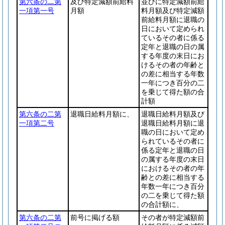
第六条の二第
及び特定減額前給料
並びに特定減額前給
一項第一号
月額
料月額及び特定減額
前給料月額に退職の
日において定められ
ているその者に係る
定年と退職の日の属
する年度の末日にお
けるその者の年齢と
の差に相当する年数
一年につき百分の二
を乗じて得た額の合
計額
第六条の二第
退職日給料月額に、
退職日給料月額及び
一項第二号
退職日給料月額に退
職の日において定め
られているその者に
係る定年と退職の日
の属する年度の末日
におけるその者の年
齢との差に相当する
年数一年につき百分
の二を乗じて得た額
の合計額に、
第六条の二第
前号に掲げる額
その者が特定減額前