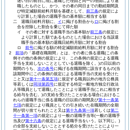
遅い日の前日に現に退職した理由と同一の理由により退
職したものとし、かつ、その者の同日までの勤続期間及
び特定減額前給料月額を基礎として、
前三条
の規定によ
り計算した場合の退職手当の基本額に相当する額
二
退職日給料月額に、
イ
に掲げる割合から
ロ
に掲げる割
合を控除した割合を乗じて得た額
イ
その者に対する退職手当の基本額が
前三条
の規定に
より計算した額であるものとした場合における当該退
職手当の基本額の退職日給料月額に対する割合
ロ
前号
に掲げる額の特定減額前給料月額に対する割合
2
前項
の「基礎在職期間」とは、その者に係る退職
(この条
例その他の条例の規定により、この条例の規定による退職
手当を支給しないこととしている退職を除く。)
の日以前の
期間のうち、
次の各号
に掲げる在職期間に該当するもの
(当
該期間中にこの条例の規定による退職手当の支給を受けた
こと又は
第十一条第五項
に規定する職員以外の地方公務員
等若しくは
同項第四号
に規定する特定一般地方独立行政法
人等職員として退職したことにより退職手当
(これに相当す
る給与を含む。)
の支給を受けたことがある場合におけるこ
れらの退職手当に係る退職の日以前の期間及び
第十一条第
七項
の規定により職員としての引き続いた在職期間の全期
間が切り捨てられたこと又は
第十九条第一項
若しくは
第二
十一条第一項
の規定により一般の退職手当等
(一般の退職手
当及び
第十六条
の規定による退職手当をいう。以下同じ。)
の全部を支給しないこととする処分を受けたことにより一