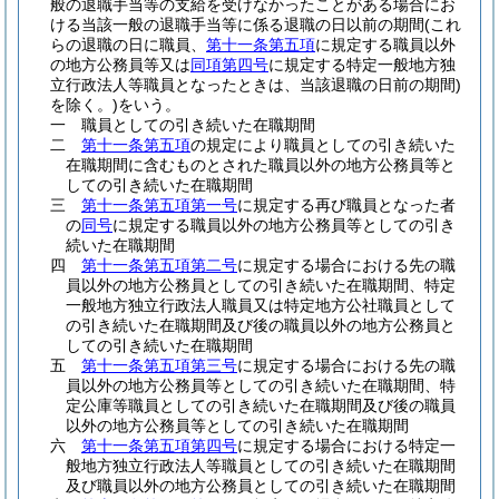
般の退職手当等の支給を受けなかったことがある場合にお
ける当該一般の退職手当等に係る退職の日以前の期間
(これ
らの退職の日に職員、
第十一条第五項
に規定する職員以外
の地方公務員等又は
同項第四号
に規定する特定一般地方独
立行政法人等職員となったときは、当該退職の日前の期間)
を除く。)
をいう。
一
職員としての引き続いた在職期間
二
第十一条第五項
の規定により職員としての引き続いた
在職期間に含むものとされた職員以外の地方公務員等と
しての引き続いた在職期間
三
第十一条第五項第一号
に規定する再び職員となった者
の
同号
に規定する職員以外の地方公務員等としての引き
続いた在職期間
四
第十一条第五項第二号
に規定する場合における先の職
員以外の地方公務員としての引き続いた在職期間、特定
一般地方独立行政法人職員又は特定地方公社職員として
の引き続いた在職期間及び後の職員以外の地方公務員と
しての引き続いた在職期間
五
第十一条第五項第三号
に規定する場合における先の職
員以外の地方公務員等としての引き続いた在職期間、特
定公庫等職員としての引き続いた在職期間及び後の職員
以外の地方公務員等としての引き続いた在職期間
六
第十一条第五項第四号
に規定する場合における特定一
般地方独立行政法人等職員としての引き続いた在職期間
及び職員以外の地方公務員としての引き続いた在職期間