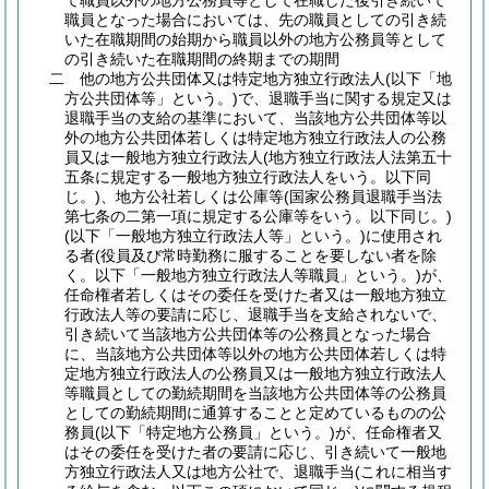
て職員以外の地方公務員等として在職した後引き続いて
職員となった場合においては、先の職員としての引き続
いた在職期間の始期から職員以外の地方公務員等として
の引き続いた在職期間の終期までの期間
二
他の地方公共団体又は特定地方独立行政法人
(以下「地
方公共団体等」という。)
で、退職手当に関する規定又は
退職手当の支給の基準において、当該地方公共団体等以
外の地方公共団体若しくは特定地方独立行政法人の公務
員又は一般地方独立行政法人
(地方独立行政法人法第五十
五条に規定する一般地方独立行政法人をいう。以下同
じ。)
、地方公社若しくは公庫等
(国家公務員退職手当法
第七条の二第一項に規定する公庫等をいう。以下同じ。)
(以下「一般地方独立行政法人等」という。)
に使用され
る者
(役員及び常時勤務に服することを要しない者を除
く。以下「一般地方独立行政法人等職員」という。)
が、
任命権者若しくはその委任を受けた者又は一般地方独立
行政法人等の要請に応じ、退職手当を支給されないで、
引き続いて当該地方公共団体等の公務員となった場合
に、当該地方公共団体等以外の地方公共団体若しくは特
定地方独立行政法人の公務員又は一般地方独立行政法人
等職員としての勤続期間を当該地方公共団体等の公務員
としての勤続期間に通算することと定めているものの公
務員
(以下「特定地方公務員」という。)
が、任命権者又
はその委任を受けた者の要請に応じ、引き続いて一般地
方独立行政法人又は地方公社で、退職手当
(これに相当す