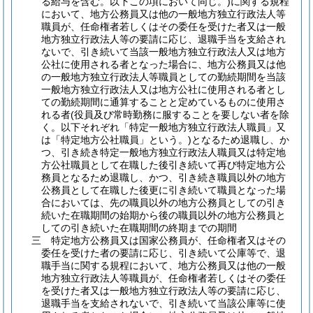
る給与を含む。以下この項において同じ。)
に関する規程
において、地方公務員又は他の一般地方独立行政法人等
職員が、任命権者若しくはその委任を受けた者又は一般
地方独立行政法人等の要請に応じ、退職手当を支給され
ないで、引き続いて当該一般地方独立行政法人又は地方
公社に使用される者となった場合に、地方公務員又は他
の一般地方独立行政法人等職員としての勤続期間を当該
一般地方独立行政法人又は地方公社に使用される者とし
ての勤続期間に通算することと定めているものに使用さ
れる者
(役員及び常時勤務に服することを要しない者を除
く。以下それぞれ「特定一般地方独立行政法人職員」又
は「特定地方公社職員」という。)
となるため退職し、か
つ、引き続き特定一般地方独立行政法人職員又は特定地
方公社職員として在職した後引き続いて再び特定地方公
務員となるため退職し、かつ、引き続き職員以外の地方
公務員として在職した後更に引き続いて職員となった場
合においては、先の職員以外の地方公務員としての引き
続いた在職期間の始期から後の職員以外の地方公務員と
しての引き続いた在職期間の終期までの期間
三
特定地方公務員又は国家公務員が、任命権者又はその
委任を受けた者の要請に応じ、引き続いて公庫等で、退
職手当に関する規程において、地方公務員又は他の一般
地方独立行政法人等職員が、任命権者若しくはその委任
を受けた者又は一般地方独立行政法人等の要請に応じ、
退職手当を支給されないで、引き続いて当該公庫等に使