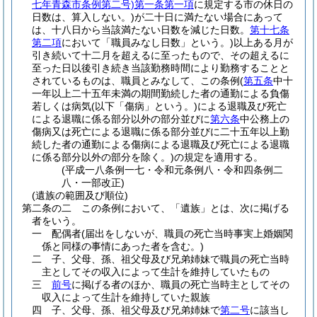
七年青森市条例第二号)
第一条第一項
に規定する市の休日の
日数は、算入しない。)
が二十日に満たない場合にあって
は、十八日から当該満たない日数を減じた日数。
第十七条
第二項
において「職員みなし日数」という。)
以上ある月が
引き続いて十二月を超えるに至ったもので、その超えるに
至った日以後引き続き当該勤務時間により勤務することと
されているものは、職員とみなして、この条例
(
第五条
中十
一年以上二十五年未満の期間勤続した者の通勤による負傷
若しくは病気
(以下「傷病」という。)
による退職及び死亡
による退職に係る部分以外の部分並びに
第六条
中公務上の
傷病又は死亡による退職に係る部分並びに二十五年以上勤
続した者の通勤による傷病による退職及び死亡による退職
に係る部分以外の部分を除く。)
の規定を適用する。
(平成一八条例一七・令和元条例八・令和四条例二
八・一部改正)
(遺族の範囲及び順位)
第二条の二
この条例において、「遺族」とは、次に掲げる
者をいう。
一
配偶者
(届出をしないが、職員の死亡当時事実上婚姻関
係と同様の事情にあった者を含む。)
二
子、父母、孫、祖父母及び兄弟姉妹で職員の死亡当時
主としてその収入によって生計を維持していたもの
三
前号
に掲げる者のほか、職員の死亡当時主としてその
収入によって生計を維持していた親族
四
子、父母、孫、祖父母及び兄弟姉妹で
第二号
に該当し