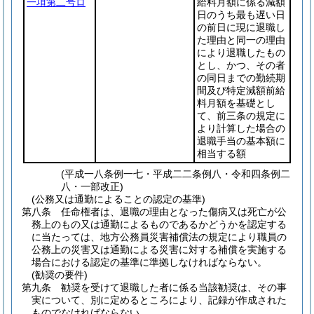
一項第二号ロ
給料月額に係る減額
日のうち最も遅い日
の前日に現に退職し
た理由と同一の理由
により退職したもの
とし、かつ、その者
の同日までの勤続期
間及び特定減額前給
料月額を基礎とし
て、前三条の規定に
より計算した場合の
退職手当の基本額に
相当する額
(平成一八条例一七・平成二二条例八・令和四条例二
八・一部改正)
(公務又は通勤によることの認定の基準)
第八条
任命権者は、退職の理由となった傷病又は死亡が公
務上のもの又は通勤によるものであるかどうかを認定する
に当たっては、地方公務員災害補償法の規定により職員の
公務上の災害又は通勤による災害に対する補償を実施する
場合における認定の基準に準拠しなければならない。
(勧奨の要件)
第九条
勧奨を受けて退職した者に係る当該勧奨は、その事
実について、別に定めるところにより、記録が作成された
ものでなければならない。