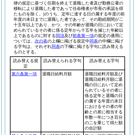
律の規定に基づく任期を終えて退職した者及び勤務公署の
移転により退職した者であって任命権者が市長の承認を得
たものを除く。)
のうち、定年に達する日の属する年度の前
年度の末日までに退職した者であって、その勤続期間が二
十五年以上であり、かつ、その年齢が退職の日において定
められているその者に係る定年から十五年を減じた年齢以
上であるものに対する
同項
及び
前条第一項
の規定の適用に
ついては、
次の表
の上欄に掲げる規定中
同表
の中欄に掲げ
る字句は、それぞれ
同表
の下欄に掲げる字句に読み替える
ものとする。
読み替える規
読み替えられる字句
読み替える字句
定
第六条第一項
退職日給料月額
退職日給料月額及び
退職日給料月額に退
職の日において定め
られているその者に
係る定年と退職の日
の属する年度の末日
におけるその者の年
齢との差に相当する
年数一年につき百分
の二を乗じて得た額
の合計額