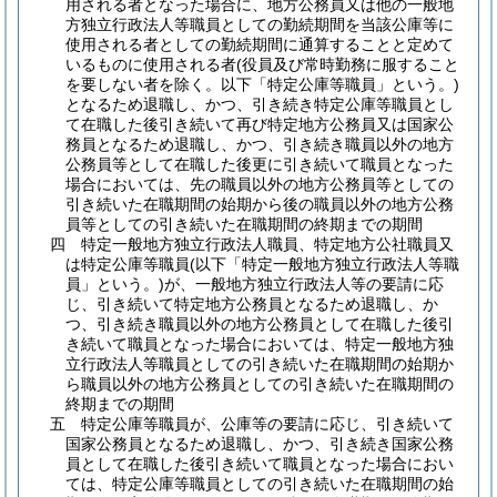
用される者となった場合に、地方公務員又は他の一般地
方独立行政法人等職員としての勤続期間を当該公庫等に
使用される者としての勤続期間に通算することと定めて
いるものに使用される者
(役員及び常時勤務に服すること
を要しない者を除く。以下「特定公庫等職員」という。)
となるため退職し、かつ、引き続き特定公庫等職員とし
て在職した後引き続いて再び特定地方公務員又は国家公
務員となるため退職し、かつ、引き続き職員以外の地方
公務員等として在職した後更に引き続いて職員となった
場合においては、先の職員以外の地方公務員等としての
引き続いた在職期間の始期から後の職員以外の地方公務
員等としての引き続いた在職期間の終期までの期間
四
特定一般地方独立行政法人職員、特定地方公社職員又
は特定公庫等職員
(以下「特定一般地方独立行政法人等職
員」という。)
が、一般地方独立行政法人等の要請に応
じ、引き続いて特定地方公務員となるため退職し、か
つ、引き続き職員以外の地方公務員として在職した後引
き続いて職員となった場合においては、特定一般地方独
立行政法人等職員としての引き続いた在職期間の始期か
ら職員以外の地方公務員としての引き続いた在職期間の
終期までの期間
五
特定公庫等職員が、公庫等の要請に応じ、引き続いて
国家公務員となるため退職し、かつ、引き続き国家公務
員として在職した後引き続いて職員となった場合におい
ては、特定公庫等職員としての引き続いた在職期間の始