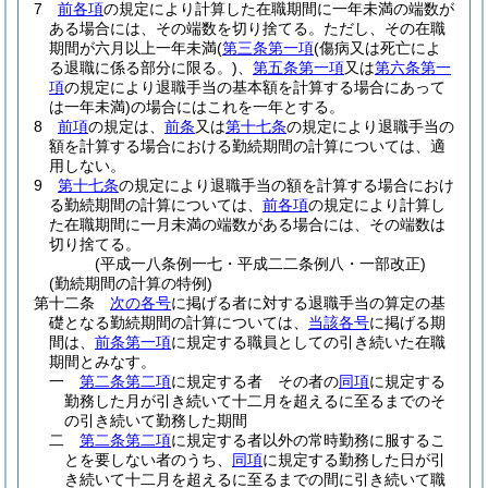
7
前各項
の規定により計算した在職期間に一年未満の端数が
ある場合には、その端数を切り捨てる。
ただし、その在職
期間が六月以上一年未満
(
第三条第一項
(傷病又は死亡によ
る退職に係る部分に限る。)
、
第五条第一項
又は
第六条第一
項
の規定により退職手当の基本額を計算する場合にあって
は一年未満)
の場合にはこれを一年とする。
8
前項
の規定は、
前条
又は
第十七条
の規定により退職手当の
額を計算する場合における勤続期間の計算については、適
用しない。
9
第十七条
の規定により退職手当の額を計算する場合におけ
る勤続期間の計算については、
前各項
の規定により計算し
た在職期間に一月未満の端数がある場合には、その端数は
切り捨てる。
(平成一八条例一七・平成二二条例八・一部改正)
(勤続期間の計算の特例)
第十二条
次の各号
に掲げる者に対する退職手当の算定の基
礎となる勤続期間の計算については、
当該各号
に掲げる期
間は、
前条第一項
に規定する職員としての引き続いた在職
期間とみなす。
一
第二条第二項
に規定する者 その者の
同項
に規定する
勤務した月が引き続いて十二月を超えるに至るまでのそ
の引き続いて勤務した期間
二
第二条第二項
に規定する者以外の常時勤務に服するこ
とを要しない者のうち、
同項
に規定する勤務した日が引
き続いて十二月を超えるに至るまでの間に引き続いて職