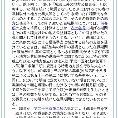
いう。以下同じ。)
(以下「職員以外の地方公務員等」と総
称する。)
が引き続いて職員となったときにおけるその者の
職員以外の地方公務員等としての引き続いた在職期間を含
むものとする。
この場合において、その者の職員以外の地
方公務員等としての引き続いた在職期間については、
前各
項
の規定を準用して計算するほか、
次の各号
に掲げる期間
をその者の職員以外の地方公務員等としての引き続いた在
職期間として計算するものとする。
ただし、退職により、
この条例の規定による退職手当に相当する給与の支給を受
けているときは、当該給与の計算の基礎となった在職期間
(当該給与の計算の基礎となるべき在職期間がその者が在職
した地方公共団体等の退職手当に関する規定又は特定地方
独立行政法人
(地方独立行政法人法
(平成十五年法律第百十
八号)
第二条第二項に規定する特定地方独立行政法人をい
う。以下同じ。)
の退職手当の支給の基準
(同法第四十八条
第二項又は第五十一条第二項に規定する基準をいう。以下
同じ。)
において明確に定められていない場合においては、
当該給与の額を退職の日におけるその者の給料月額で除し
て得た数に十二を乗じて得た額
(一未満の端数を生じたとき
は、その端数を切り捨てる。)
に相当する月数)
は、その者
の職員としての引き続いた在職期間には含まないものとす
る。
一
職員が、
第二十三条第二項
の規定により退職手当を支
給されないで職員以外の地方公務員等となり、引き続い