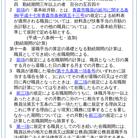
四
勤続期間三年以上の者 百分の五百四十
2
前項
の「基本給月額」とは、
青森市職員の給与に関する条
例
(平成十七年青森市条例第五十三号)
の規定による給料表
が適用される職員については、給料及び扶養手当の月額の
合計額とし、その他の職員については、この基本給月額に
準じて規則で定める額とする。
(平成一八条例一七・追加)
(勤続期間の計算)
第十一条
退職手当の算定の基礎となる勤続期間の計算は、
職員として引き続いた在職期間による。
2
前項
の規定による在職期間の計算は、職員となった日の属
する月から退職した日の属する月までの月数による。
3
職員が退職した場合
(
第十九条第一項各号
のいずれかに該
当する場合を除く。)
においてその者が退職の日又はその翌
日に再び職員となったときは、
前二項
の規定による在職期
間の計算については引き続いて在職したものとみなす。
4
前三項
の規定による在職期間のうちに、休職月等が一以上
あったときは、その月数の二分の一に相当する月数
(地方公
務員法第五十五条の二第一項ただし書に規定する理由又は
これに準ずる理由により現実に職務に従事することを要し
なかった期間については、その月数)
を
前三項
の規定により
計算した在職期間から除算する。
5
第一項
に規定する職員としての引き続いた在職期間には、
職員以外の地方公務員又は国家公務員
(国家公務員退職手当
法
(昭和二十八年法律第百八十二号)
第二条に規定する者を