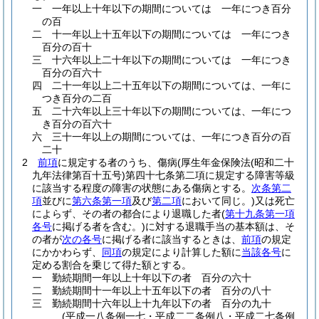
一
一年以上十年以下の期間については 一年につき百分
の百
二
十一年以上十五年以下の期間については 一年につき
百分の百十
三
十六年以上二十年以下の期間については 一年につき
百分の百六十
四
二十一年以上二十五年以下の期間については、一年に
つき百分の二百
五
二十六年以上三十年以下の期間については、一年につ
き百分の百六十
六
三十一年以上の期間については、一年につき百分の百
二十
2
前項
に規定する者のうち、傷病
(厚生年金保険法
(昭和二十
九年法律第百十五号)
第四十七条第二項に規定する障害等級
に該当する程度の障害の状態にある傷病とする。
次条第二
項
並びに
第六条第一項
及び
第二項
において同じ。)
又は死亡
によらず、その者の都合により退職した者
(
第十九条第一項
各号
に掲げる者を含む。)
に対する退職手当の基本額は、そ
の者が
次の各号
に掲げる者に該当するときは、
前項
の規定
にかかわらず、
同項
の規定により計算した額に
当該各号
に
定める割合を乗じて得た額とする。
一
勤続期間一年以上十年以下の者 百分の六十
二
勤続期間十一年以上十五年以下の者 百分の八十
三
勤続期間十六年以上十九年以下の者 百分の九十
(平成一八条例一七・平成二二条例八・平成二七条例