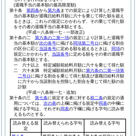
(退職手当の基本額の最高限度額)
第十条
第四条
から
第六条
までの規定により計算した退職手
当の基本額が退職日給料月額に六十を乗じて得た額を超え
るときは、これらの規定にかかわらず、その乗じて得た額
をその者の退職手当の基本額とする。
(平成一八条例一七・一部改正)
第十条の二
第六条の二第一項
の規定により計算した退職手
当の基本額が
次の各号
に掲げる
同項第二号ロ
に掲げる割合
の区分に応じ
当該各号
に定める額を超えるときは、
同項
の
規定にかかわらず、
当該各号
に定める額をその者の退職手
当の基本額とする。
一
六十以上 特定減額前給料月額に六十を乗じて得た額
二
六十未満 特定減額前給料月額に
第六条の二第一項第
二号ロ
に掲げる割合を乗じて得た額及び退職日給料月額
に六十から当該割合を控除した割合を乗じて得た額の合
計額
(平成一八条例一七・追加)
第十条の三
第七条
に規定する者に対する
前二条
の規定の適
用については、
次の表
の上欄に掲げる規定中
同表
の中欄に
掲げる字句は、それぞれ
同表
の下欄に掲げる字句に読み替
えるものとする。
読み替える規
読み替えられる字句
読み替える字句
定