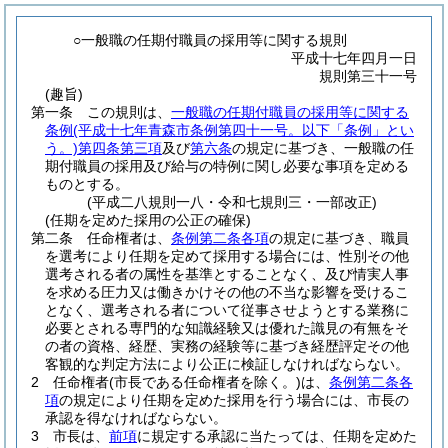
○一般職の任期付職員の採用等に関する規則
平成十七年四月一日
規則第三十一号
(趣旨)
第一条
この規則は、
一般職の任期付職員の採用等に関する
条例
(平成十七年青森市条例第四十一号。以下「条例」とい
う。)
第四条第三項
及び
第六条
の規定に基づき、一般職の任
期付職員の採用及び給与の特例に関し必要な事項を定める
ものとする。
(平成二八規則一八・令和七規則三・一部改正)
(任期を定めた採用の公正の確保)
第二条
任命権者は、
条例第二条各項
の規定に基づき、職員
を選考により任期を定めて採用する場合には、性別その他
選考される者の属性を基準とすることなく、及び情実人事
を求める圧力又は働きかけその他の不当な影響を受けるこ
となく、選考される者について従事させようとする業務に
必要とされる専門的な知識経験又は優れた識見の有無をそ
の者の資格、経歴、実務の経験等に基づき経歴評定その他
客観的な判定方法により公正に検証しなければならない。
2
任命権者
(市長である任命権者を除く。)
は、
条例第二条各
項
の規定により任期を定めた採用を行う場合には、市長の
承認を得なければならない。
3
市長は、
前項
に規定する承認に当たっては、任期を定めた