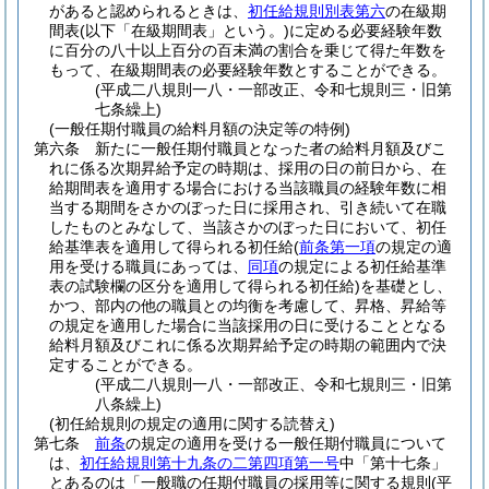
があると認められるときは、
初任給規則別表第六
の在級期
間表
(以下「在級期間表」という。)
に定める必要経験年数
に百分の八十以上百分の百未満の割合を乗じて得た年数を
もって、在級期間表の必要経験年数とすることができる。
(平成二八規則一八・一部改正、令和七規則三・旧第
七条繰上)
(一般任期付職員の給料月額の決定等の特例)
第六条
新たに一般任期付職員となった者の給料月額及びこ
れに係る次期昇給予定の時期は、採用の日の前日から、在
給期間表を適用する場合における当該職員の経験年数に相
当する期間をさかのぼった日に採用され、引き続いて在職
したものとみなして、当該さかのぼった日において、初任
給基準表を適用して得られる初任給
(
前条第一項
の規定の適
用を受ける職員にあっては、
同項
の規定による初任給基準
表の試験欄の区分を適用して得られる初任給)
を基礎とし、
かつ、部内の他の職員との均衡を考慮して、昇格、昇給等
の規定を適用した場合に当該採用の日に受けることとなる
給料月額及びこれに係る次期昇給予定の時期の範囲内で決
定することができる。
(平成二八規則一八・一部改正、令和七規則三・旧第
八条繰上)
(初任給規則の規定の適用に関する読替え)
第七条
前条
の規定の適用を受ける一般任期付職員について
は、
初任給規則第十九条の二第四項第一号
中「第十七条」
とあるのは「一般職の任期付職員の採用等に関する規則
(平