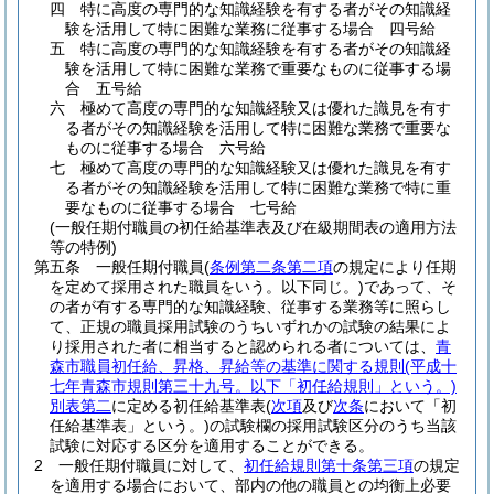
四
特に高度の専門的な知識経験を有する者がその知識経
験を活用して特に困難な業務に従事する場合 四号給
五
特に高度の専門的な知識経験を有する者がその知識経
験を活用して特に困難な業務で重要なものに従事する場
合 五号給
六
極めて高度の専門的な知識経験又は優れた識見を有す
る者がその知識経験を活用して特に困難な業務で重要な
ものに従事する場合 六号給
七
極めて高度の専門的な知識経験又は優れた識見を有す
る者がその知識経験を活用して特に困難な業務で特に重
要なものに従事する場合 七号給
(一般任期付職員の初任給基準表及び在級期間表の適用方法
等の特例)
第五条
一般任期付職員
(
条例第二条第二項
の規定により任期
を定めて採用された職員をいう。以下同じ。)
であって、そ
の者が有する専門的な知識経験、従事する業務等に照らし
て、正規の職員採用試験のうちいずれかの試験の結果によ
り採用された者に相当すると認められる者については、
青
森市職員初任給、昇格、昇給等の基準に関する規則
(平成十
七年青森市規則第三十九号。以下「初任給規則」という。)
別表第二
に定める初任給基準表
(
次項
及び
次条
において「初
任給基準表」という。)
の試験欄の採用試験区分のうち当該
試験に対応する区分を適用することができる。
2
一般任期付職員に対して、
初任給規則第十条第三項
の規定
を適用する場合において、部内の他の職員との均衡上必要