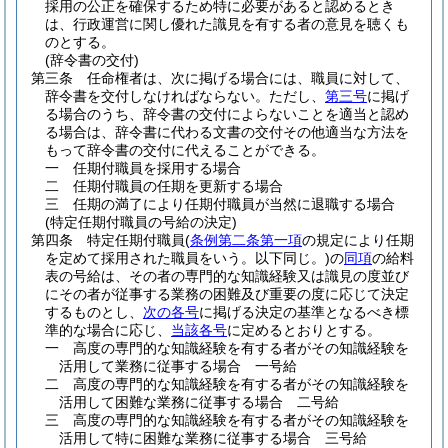
採用の公正を確保するため特に必要があると認めるとき
は、行政運営に関し優れた識見を有する者の意見を聴くも
のとする。
(辞令書の交付)
第三条
任命権者は、次に掲げる場合には、職員に対して、
辞令書を交付しなければならない。
ただし、
第三号
に掲げ
る場合のうち、辞令書の交付によらないことを適当と認め
る場合は、辞令書に代わる文書の交付その他適当な方法を
もって辞令書の交付に代えることができる。
一
任期付職員を採用する場合
二
任期付職員の任期を更新する場合
三
任期の満了により任期付職員が当然に退職する場合
(特定任期付職員の号給の決定)
第四条
特定任期付職員
(
条例第二条第一項
の規定により任期
を定めて採用された職員をいう。以下同じ。)
の
同項
の給料
表の号給は、その者の専門的な知識経験又は識見の度並び
にその者が従事する業務の困難及び重要の度に応じて決定
するものとし、
次の各号
に掲げる決定の基準となるべき標
準的な場合に応じ、
当該各号
に定めるとおりとする。
一
高度の専門的な知識経験を有する者がその知識経験を
活用して業務に従事する場合 一号給
二
高度の専門的な知識経験を有する者がその知識経験を
活用して困難な業務に従事する場合 二号給
三
高度の専門的な知識経験を有する者がその知識経験を
活用して特に困難な業務に従事する場合 三号給